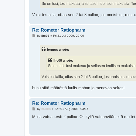
Se on tosi, tosi makeaa ja sellasen teollisen makuista. T
Voisi testailla, ottas sen 2 tai 3 pulloo, jos onnistuis, ress
Re: Rometor Ratiopharm
P
by
lhc08
»
Fri 31 Jul 2009, 22:00
o
s
t
jermus wrote:
lhc08 wrote:
Se on tosi, tosi makeaa ja sellasen teollisen makuist
Voisi testailla, ottas sen 2 tai 3 pulloo, jos onnistuis, res
huhu siitä määrästä luulis mahan jo menevän sekasi.
Re: Rometor Ratiopharm
P
by
bUkkA
»
Sat 01 Aug 2009, 03:16
o
s
Mulla vatsa kesti 2 pulloa. Oli kyllä vatsanväänteitä mutte
t