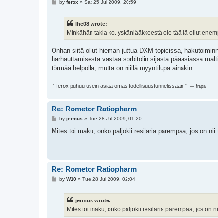
P
by
ferox
»
Sat 25 Jul 2009, 20:59
o
s
t
lhc08 wrote:
Minkähän takia ko. yskänlääkkeestä ole täällä ollut enem
Onhan siitä ollut hieman juttua DXM topicissa, hakutoiminn
harhauttamisesta vastaa sorbitolin sijasta pääasiassa mal
törmää helpolla, mutta on niillä myyntilupa ainakin.
“ ferox puhuu usein asiaa omas todellisuustunnelissaan ”
— frapa
Re: Rometor Ratiopharm
P
by
jermus
»
Tue 28 Jul 2009, 01:20
o
s
Mites toi maku, onko paljokii resilaria parempaa, jos on nii
t
Re: Rometor Ratiopharm
P
by
W10
»
Tue 28 Jul 2009, 02:04
o
s
t
jermus wrote:
Mites toi maku, onko paljokii resilaria parempaa, jos on nii