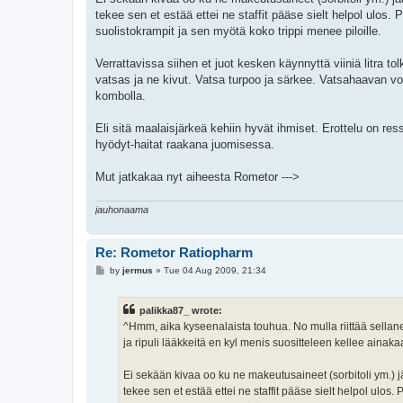
tekee sen et estää ettei ne staffit pääse sielt helpol ulo
suolistokrampit ja sen myötä koko trippi menee piloille.
Verrattavissa siihen et juot kesken käynnyttä viiniä litra to
vatsas ja ne kivut. Vatsa turpoo ja särkee. Vatsahaavan 
kombolla.
Eli sitä maalaisjärkeä kehiin hyvät ihmiset. Erottelu on re
hyödyt-haitat raakana juomisessa.
Mut jatkakaa nyt aiheesta Rometor --->
jauhonaama
Re: Rometor Ratiopharm
P
by
jermus
»
Tue 04 Aug 2009, 21:34
o
s
t
palikka87_ wrote:
^Hmm, aika kyseenalaista touhua. No mulla riittää sellan
ja ripuli lääkkeitä en kyl menis suositteleen kellee ainak
Ei sekään kivaa oo ku ne makeutusaineet (sorbitoli ym.) 
tekee sen et estää ettei ne staffit pääse sielt helpol ulo