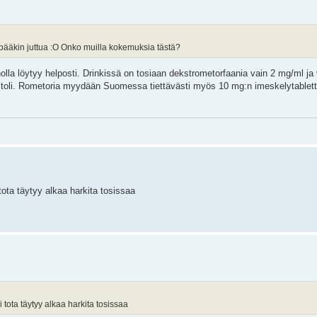
pääkin juttua :O Onko muilla kokemuksia tästä?
olla löytyy helposti. Drinkissä on tosiaan dekstrometorfaania vain 2 mg/ml ja
titoli. Rometoria myydään Suomessa tiettävästi myös 10 mg:n imeskelytablette
 tota täytyy alkaa harkita tosissaa
 tota täytyy alkaa harkita tosissaa