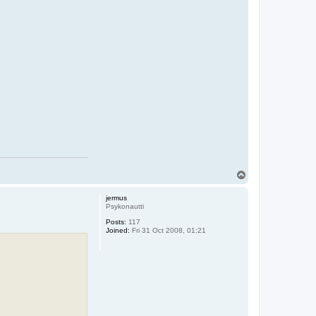
T
o
p
jermus
Psykonautti
Posts:
117
Joined:
Fri 31 Oct 2008, 01:21