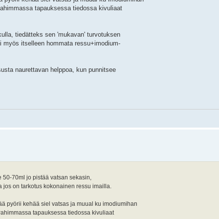
s. Pahimmassa tapauksessa tiedossa kivuliaat
lkulla, tiedätteks sen 'mukavan' turvotuksen
voi myös itselleen hommata ressu+imodium-
ssusta naurettavan helppoa, kun punnitsee
e 50-70ml jo pistää vatsan sekasin,
aa jos on tarkotus kokonainen ressu imailla.
jää pyörii kehää siel vatsas ja muual ku imodiumihan
s. Pahimmassa tapauksessa tiedossa kivuliaat