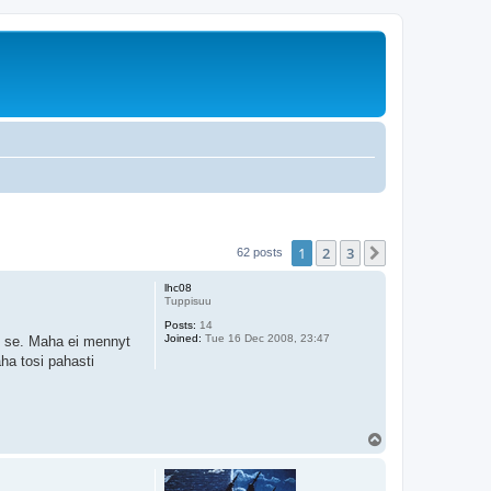
1
2
3
Next
62 posts
lhc08
Tuppisuu
Posts:
14
Joined:
Tue 16 Dec 2008, 23:47
n se. Maha ei mennyt
ha tosi pahasti
T
o
p