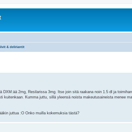
t
ivit & deliriantit
 DXM:ää 2mg, Resilarissa 3mg. Itse join sitä raakana noin 1.5 dl ja toimiha
asti kuitenkaan. Kumma juttu, sillä yleensä noista makeutusaineista menee ma
ääkin juttua :O Onko muilla kokemuksia tästä?