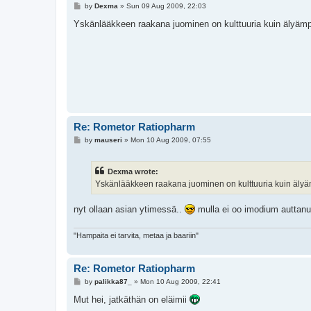
P
by
Dexma
»
Sun 09 Aug 2009, 22:03
o
s
Yskänlääkkeen raakana juominen on kulttuuria kuin älyämp
t
Re: Rometor Ratiopharm
P
by
mauseri
»
Mon 10 Aug 2009, 07:55
o
s
t
Dexma wrote:
Yskänlääkkeen raakana juominen on kulttuuria kuin älyä
nyt ollaan asian ytimessä..
mulla ei oo imodium auttanu
"Hampaita ei tarvita, metaa ja baariin"
Re: Rometor Ratiopharm
P
by
palikka87_
»
Mon 10 Aug 2009, 22:41
o
s
Mut hei, jatkäthän on eläimii
t