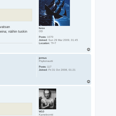
 vatsan
ferox
ina; näihin tuskin
OD
Posts:
1070
Joined:
Sun 29 Mar 2009, 01:45
Location:
?f=7
T
o
p
jermus
Psykonautti
Posts:
117
Joined:
Fri 31 Oct 2008, 01:21
T
o
p
W10
Kameleontti