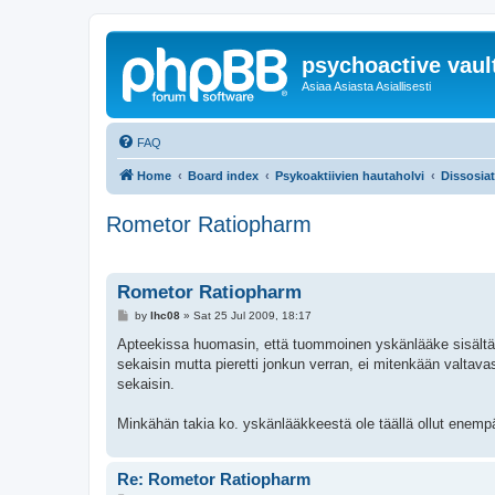
psychoactive vaul
Asiaa Asiasta Asiallisesti
FAQ
Home
Board index
Psykoaktiivien hautaholvi
Dissosiati
Rometor Ratiopharm
Rometor Ratiopharm
P
by
lhc08
»
Sat 25 Jul 2009, 18:17
o
s
Apteekissa huomasin, että tuommoinen yskänlääke sisältää
t
sekaisin mutta pieretti jonkun verran, ei mitenkään valtav
sekaisin.
Minkähän takia ko. yskänlääkkeestä ole täällä ollut enemp
Re: Rometor Ratiopharm