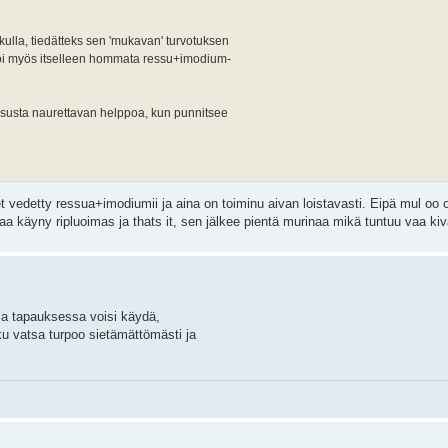
olkulla, tiedätteks sen 'mukavan' turvotuksen
 voi myös itselleen hommata ressu+imodium-
ressusta naurettavan helppoa, kun punnitsee
 vedetty ressua+imodiumii ja aina on toiminu aivan loistavasti. Eipä mul oo
taa käyny ripluoimas ja thats it, sen jälkee pientä murinaa mikä tuntuu vaa kiv
sa tapauksessa voisi käydä,
 ku vatsa turpoo sietämättömästi ja