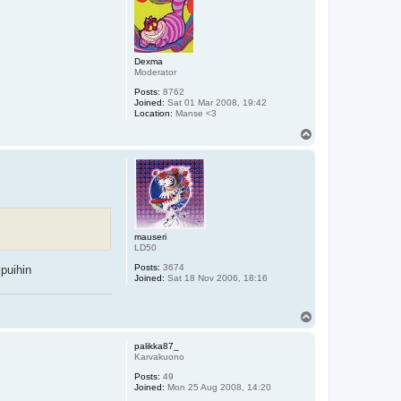
Dexma
Moderator
Posts:
8762
Joined:
Sat 01 Mar 2008, 19:42
Location:
Manse <3
T
o
p
mauseri
LD50
Posts:
3674
puihin
Joined:
Sat 18 Nov 2006, 18:16
T
o
p
palikka87_
Karvakuono
Posts:
49
Joined:
Mon 25 Aug 2008, 14:20