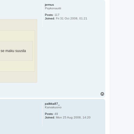
p
jermus
Psykonautti
Posts:
117
Joined:
Fri 31 Oct 2008, 01:21
da se maku suusta
T
o
p
palikka87_
Karvakuono
Posts:
49
Joined:
Mon 25 Aug 2008, 14:20