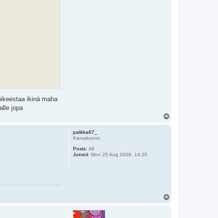
 oikeestaa ikinä maha
alle jopa
T
o
p
palikka87_
Karvakuono
Posts:
49
Joined:
Mon 25 Aug 2008, 14:20
T
o
p