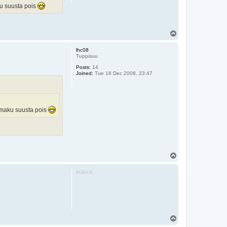
ku suusta pois
T
o
p
lhc08
Tuppisuu
Posts:
14
Joined:
Tue 16 Dec 2008, 23:47
e maku suusta pois
T
o
p
bUkkA
T
o