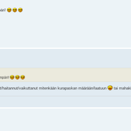
äri!
mpäri!
t/haitannut/vaikuttanut mitenkään kurapaskan määrään/laatuun
tai mahaki