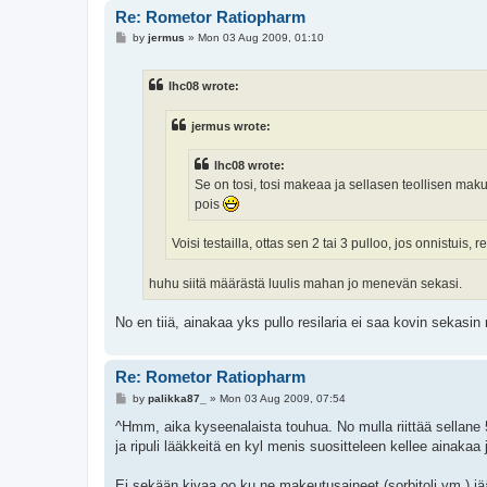
Re: Rometor Ratiopharm
P
by
jermus
»
Mon 03 Aug 2009, 01:10
o
s
t
lhc08 wrote:
jermus wrote:
lhc08 wrote:
Se on tosi, tosi makeaa ja sellasen teollisen mak
pois
Voisi testailla, ottas sen 2 tai 3 pulloo, jos onnistuis,
huhu siitä määrästä luulis mahan jo menevän sekasi.
No en tiiä, ainakaa yks pullo resilaria ei saa kovin sekasin
Re: Rometor Ratiopharm
P
by
palikka87_
»
Mon 03 Aug 2009, 07:54
o
s
^Hmm, aika kyseenalaista touhua. No mulla riittää sellane 
t
ja ripuli lääkkeitä en kyl menis suositteleen kellee ainakaa
Ei sekään kivaa oo ku ne makeutusaineet (sorbitoli ym.) jä