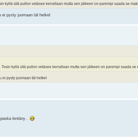
osin kyllä sitä pullon vetäsee kerrallaan mutta sen jälkeen on parempi saada se ma
uu ei pysty juomaan täl hetkel
a. Tosin kyllä sitä pullon vetäsee kerrallaan mutta sen jälkeen on parempi saada s
suu ei pysty juomaan täl hetkel
i paska lentäny...