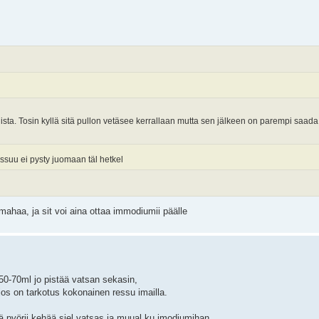
uista. Tosin kyllä sitä pullon vetäsee kerrallaan mutta sen jälkeen on parempi saa
 ressuu ei pysty juomaan täl hetkel
 mahaa, ja sit voi aina ottaa immodiumii päälle
50-70ml jo pistää vatsan sekasin,
 jos on tarkotus kokonainen ressu imailla.
ä pyörii kehää siel vatsas ja muual ku imodiumihan