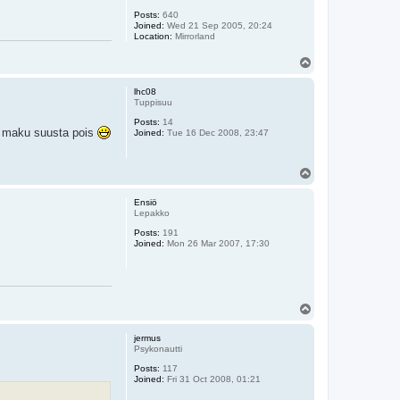
Posts:
640
Joined:
Wed 21 Sep 2005, 20:24
Location:
Mirrorland
T
o
p
lhc08
Tuppisuu
Posts:
14
se maku suusta pois
Joined:
Tue 16 Dec 2008, 23:47
T
o
p
Ensiö
Lepakko
Posts:
191
Joined:
Mon 26 Mar 2007, 17:30
T
o
p
jermus
Psykonautti
Posts:
117
Joined:
Fri 31 Oct 2008, 01:21