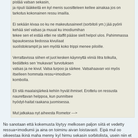
pistää vatsan sekasin,
ja ripuli lääkkeitä en kyl menis suositteleen kellee ainakaa jos on
tarkotus kokonainen ressu imailla.
Ei sekään kivaa oo ku ne makeutusaineet (sorbitoli ym.) jää pyörii
kehää siel vatsas ja muual ku imodiumihan
tekee sen et estää ettei ne staffit pääse sielt helpol ulos. Pahimmassa
tapauksessa tiedossa kivuliaat
suolistokrampit ja sen myötä koko trippi menee piloille.
Verrattavissa siihen et juot kesken käynnyttä viiniä litra tolkulla,
tiedätteks sen 'mukavan' turvotuksen
vatsas ja ne kivut. Vatsa turpoo ja särkee. Vatsahaavan voi myös
itselleen hommata ressu+imodium-
kombolla.
Eli sitä maalaisjärkeä kehiin hyvät ihmiset. Erottelu on ressusta
naurettavan helppoa, kun punnitsee
hyödyt-haitat raakana juomisessa.
Mut jatkakaa nyt aiheesta Rometor --->
No sanotaan että kokemusta löytyy melkosen paljon siitä et vedetty
ressua+imodiumii ja aina on toiminu aivan loistavasti. Eipä mul oo
oikeestaa ikinä maha menny kyl hirmu sekasin sorbitolista, usein niin et