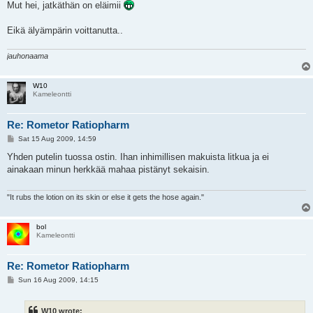
s
Mut hei, jatkäthän on eläimii
t
Eikä älyämpärin voittanutta..
jauhonaama
W10
Kameleontti
Re: Rometor Ratiopharm
P
Sat 15 Aug 2009, 14:59
o
s
Yhden putelin tuossa ostin. Ihan inhimillisen makuista litkua ja ei
t
ainakaan minun herkkää mahaa pistänyt sekaisin.
"It rubs the lotion on its skin or else it gets the hose again."
bol
Kameleontti
Re: Rometor Ratiopharm
P
Sun 16 Aug 2009, 14:15
o
s
t
W10 wrote: