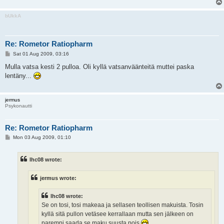
bUkkA
Re: Rometor Ratiopharm
P
Sat 01 Aug 2009, 03:16
o
s
Mulla vatsa kesti 2 pulloa. Oli kyllä vatsanväänteitä muttei paska
t
lentäny...
jermus
Psykonautti
Re: Rometor Ratiopharm
P
Mon 03 Aug 2009, 01:10
o
s
t
lhc08 wrote:
jermus wrote:
lhc08 wrote:
Se on tosi, tosi makeaa ja sellasen teollisen makuista. Tosin
kyllä sitä pullon vetäsee kerrallaan mutta sen jälkeen on
parempi saada se maku suusta pois