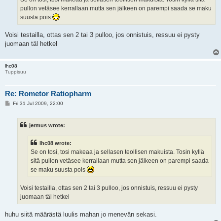
pullon vetäsee kerrallaan mutta sen jälkeen on parempi saada se maku
suusta pois
Voisi testailla, ottas sen 2 tai 3 pulloo, jos onnistuis, ressuu ei pysty
juomaan täl hetkel
lhc08
Tuppisuu
Re: Rometor Ratiopharm
P
Fri 31 Jul 2009, 22:00
o
s
t
jermus wrote:
lhc08 wrote:
Se on tosi, tosi makeaa ja sellasen teollisen makuista. Tosin kyllä
sitä pullon vetäsee kerrallaan mutta sen jälkeen on parempi saada
se maku suusta pois
Voisi testailla, ottas sen 2 tai 3 pulloo, jos onnistuis, ressuu ei pysty
juomaan täl hetkel
huhu siitä määrästä luulis mahan jo menevän sekasi.