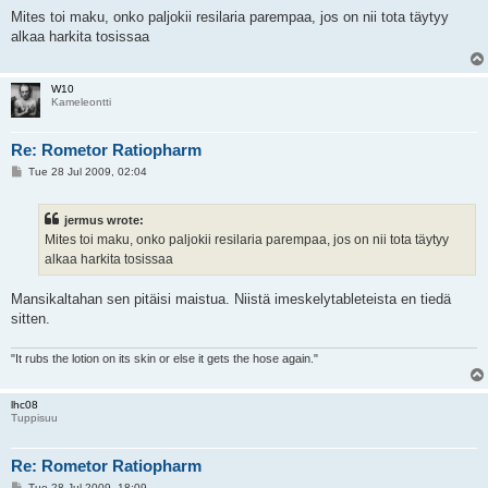
o
s
Mites toi maku, onko paljokii resilaria parempaa, jos on nii tota täytyy
t
alkaa harkita tosissaa
W10
Kameleontti
Re: Rometor Ratiopharm
P
Tue 28 Jul 2009, 02:04
o
s
t
jermus wrote:
Mites toi maku, onko paljokii resilaria parempaa, jos on nii tota täytyy
alkaa harkita tosissaa
Mansikaltahan sen pitäisi maistua. Niistä imeskelytableteista en tiedä
sitten.
"It rubs the lotion on its skin or else it gets the hose again."
lhc08
Tuppisuu
Re: Rometor Ratiopharm
P
Tue 28 Jul 2009, 18:09