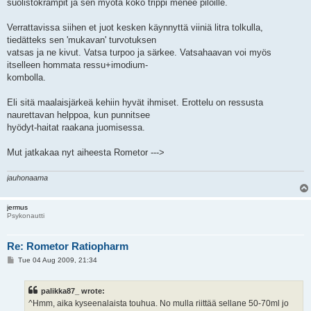
suolistokrampit ja sen myötä koko trippi menee piloille.
Verrattavissa siihen et juot kesken käynnyttä viiniä litra tolkulla,
tiedätteks sen 'mukavan' turvotuksen
vatsas ja ne kivut. Vatsa turpoo ja särkee. Vatsahaavan voi myös
itselleen hommata ressu+imodium-
kombolla.
Eli sitä maalaisjärkeä kehiin hyvät ihmiset. Erottelu on ressusta
naurettavan helppoa, kun punnitsee
hyödyt-haitat raakana juomisessa.
Mut jatkakaa nyt aiheesta Rometor --->
jauhonaama
jermus
Psykonautti
Re: Rometor Ratiopharm
P
Tue 04 Aug 2009, 21:34
o
s
t
palikka87_ wrote:
^Hmm, aika kyseenalaista touhua. No mulla riittää sellane 50-70ml jo