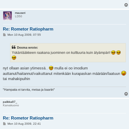
mauseri
LD50
Re: Rometor Ratiopharm
P
Mon 10 Aug 2009, 07:55
o
s
t
Dexma wrote:
Yskänlääkkeen raakana juominen on kulttuuria kuin älyämpäri!
nyt ollaan asian ytimessä..
mulla ei oo imodium
auttanut/haitannut/vaikuttanut mitenkään kurapaskan määrään/laatuun
tai mahakipuihin
"Hampaita ei tarvita, metaa ja baariin"
palikka87_
Karvakuono
Re: Rometor Ratiopharm
P
Mon 10 Aug 2009, 22:41
o