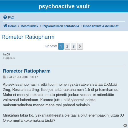
psychoactive vault
FAQ
Home
Board index
Psykoaktiivien hautaholvi
Dissosiatiivit & deliriantit
Rometor Ratiopharm
1
2
3
Next
62 posts
lhc08
Tuppisuu
Rometor Ratiopharm
P
Sat 25 Jul 2009, 18:17
o
s
Apteekissa huomasin, että tuommoinen yskänlääke sisältää DXM:ää
t
2mg, Resilarissa 3mg. Itse join sitä raakana noin 1.5 dl ja toimihan se.
Maha ei mennyt sekaisin mutta pieretti jonkun verran, ei mitenkään
valtavasti kuitenkaan. Kumma juttu, sillä yleensä noista
makeutusaineista menee maha tosi pahasti sekaisin.
Minkähän takia ko. yskänlääkkeestä ole täällä ollut enempääkin juttua :O
Onko muilla kokemuksia tästä?