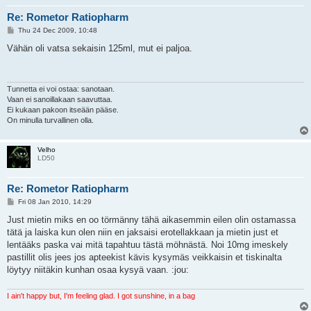
Re: Rometor Ratiopharm
P
Thu 24 Dec 2009, 10:48
o
s
Vähän oli vatsa sekaisin 125ml, mut ei paljoa.
t
Tunnetta ei voi ostaa: sanotaan.
Vaan ei sanoillakaan saavuttaa.
Ei kukaan pakoon itseään pääse.
On minulla turvallinen olla.
Velho
LD50
Re: Rometor Ratiopharm
P
Fri 08 Jan 2010, 14:29
o
s
Just mietin miks en oo törmänny tähä aikasemmin eilen olin ostamassa
t
tätä ja laiska kun olen niin en jaksaisi erotellakkaan ja mietin just et
lentääks paska vai mitä tapahtuu tästä möhnästä. Noi 10mg imeskely
pastillit olis jees jos apteekist kävis kysymäs veikkaisin et tiskinalta
löytyy niitäkin kunhan osaa kysyä vaan. :jou:
I ain't happy but, I'm feeling glad. I got sunshine, in a bag