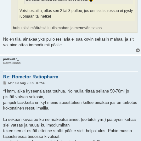
Voisi testailla, ottas sen 2 tai 3 pulloo, jos onnistuis, ressuu ei pysty
juomaan täl hetkel
huhu siitä määrästä luulis mahan jo menevän sekasi.
No en tiiä, ainakaa yks pullo resilaria ei saa kovin sekasin mahaa, ja sit
voi aina ottaa immodiumii päälle
palikka87_
Karvakuono
Re: Rometor Ratiopharm
P
Mon 03 Aug 2009, 07:54
o
s
^Hmm, aika kyseenalaista touhua. No mulla riittää sellane 50-70ml jo
t
pistää vatsan sekasin,
ja ripuli lääkkeitä en kyl menis suositteleen kellee ainakaa jos on tarkotus
kokonainen ressu imailla.
Ei sekään kivaa oo ku ne makeutusaineet (sorbitoli ym.) jää pyörii kehää
siel vatsas ja muual ku imodiumihan
tekee sen et estää ettei ne staffit pääse sielt helpol ulos. Pahimmassa
tapauksessa tiedossa kivuliaat