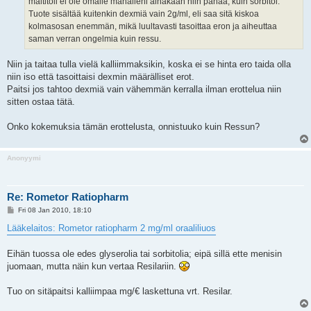
maltitoli ei ole omalle mahalleni ainakaan niin pahaa, kuin sorbitol.
Tuote sisältää kuitenkin dexmiä vain 2g/ml, eli saa sitä kiskoa
kolmasosan enemmän, mikä luultavasti tasoittaa eron ja aiheuttaa
saman verran ongelmia kuin ressu.
Niin ja taitaa tulla vielä kalliimmaksikin, koska ei se hinta ero taida olla
niin iso että tasoittaisi dexmin määrälliset erot.
Paitsi jos tahtoo dexmiä vain vähemmän kerralla ilman erottelua niin
sitten ostaa tätä.
Onko kokemuksia tämän erottelusta, onnistuuko kuin Ressun?
Anonyymi
Re: Rometor Ratiopharm
P
Fri 08 Jan 2010, 18:10
o
s
Lääkelaitos: Rometor ratiopharm 2 mg/ml oraaliliuos
t
Eihän tuossa ole edes glyserolia tai sorbitolia; eipä sillä ette menisin
juomaan, mutta näin kun vertaa Resilariin.
Tuo on sitäpaitsi kalliimpaa mg/€ laskettuna vrt. Resilar.