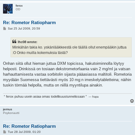
ferox
OD
Re: Rometor Ratiopharm
P
Sat 25 Jul 2009, 20:59
o
s
t
lhc08 wrote:
Minkähän takia ko. yskänlääkkeestä ole täällä ollut enempääkin juttua
:O Onko muilla kokemuksia tästä?
Onhan siitä ollut hieman juttua DXM topicissa, hakutoiminnolla löytyy
helposti. Drinkissä on tosiaan dekstrometorfaania vain 2 mg/ml ja vatsan
harhauttamisesta vastaa sorbitolin sijasta pääasiassa maltitoli. Rometoria
myydään Suomessa tiettävästi myös 10 mg:n imeskelytabletteina; näihin
tuskin törmää helpolla, mutta on niillä myyntilupa ainakin.
“ ferox puhuu usein asiaa omas todellisuustunnelissaan ”
— frapa
jermus
Psykonautti
Re: Rometor Ratiopharm
P
Tue 28 Jul 2009, 01:20