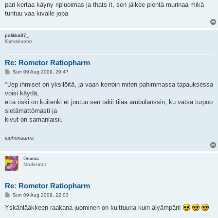
pari kertaa käyny ripluoimas ja thats it, sen jälkee pientä murinaa mikä
tuntuu vaa kivalle jopa
palikka87_
Karvakuono
Re: Rometor Ratiopharm
P
Sun 09 Aug 2009, 20:47
o
s
^Jep ihmiset on yksilöitä, ja vaan kerroin miten pahimmassa tapauksessa
t
voisi käydä,
että riski on kuitenki et joutuu sen takii tilaa ambulanssin, ku vatsa turpoo
sietämättömästi ja
kivut on samanlaisii.
jauhonaama
Dexma
Moderator
Re: Rometor Ratiopharm
P
Sun 09 Aug 2009, 22:03
o
s
Yskänlääkkeen raakana juominen on kulttuuria kuin älyämpäri!
t