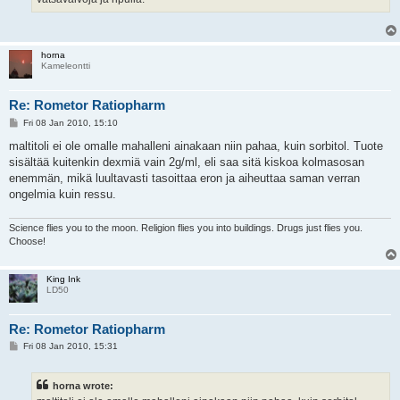
horna
Kameleontti
Re: Rometor Ratiopharm
P
Fri 08 Jan 2010, 15:10
o
s
maltitoli ei ole omalle mahalleni ainakaan niin pahaa, kuin sorbitol. Tuote
t
sisältää kuitenkin dexmiä vain 2g/ml, eli saa sitä kiskoa kolmasosan
enemmän, mikä luultavasti tasoittaa eron ja aiheuttaa saman verran
ongelmia kuin ressu.
Science flies you to the moon. Religion flies you into buildings. Drugs just flies you.
Choose!
King Ink
LD50
Re: Rometor Ratiopharm
P
Fri 08 Jan 2010, 15:31
o
s
t
horna wrote: