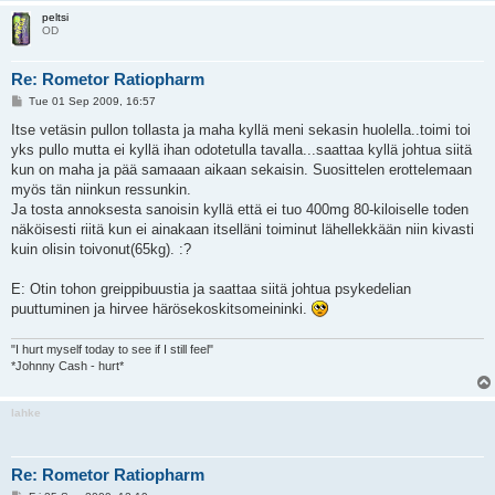
peltsi
OD
Re: Rometor Ratiopharm
P
Tue 01 Sep 2009, 16:57
o
s
Itse vetäsin pullon tollasta ja maha kyllä meni sekasin huolella..toimi toi
t
yks pullo mutta ei kyllä ihan odotetulla tavalla...saattaa kyllä johtua siitä
kun on maha ja pää samaaan aikaan sekaisin. Suosittelen erottelemaan
myös tän niinkun ressunkin.
Ja tosta annoksesta sanoisin kyllä että ei tuo 400mg 80-kiloiselle toden
näköisesti riitä kun ei ainakaan itselläni toiminut lähellekkään niin kivasti
kuin olisin toivonut(65kg). :?
E: Otin tohon greippibuustia ja saattaa siitä johtua psykedelian
puuttuminen ja hirvee härösekoskitsomeininki.
"I hurt myself today to see if I still feel"
*Johnny Cash - hurt*
lahke
Re: Rometor Ratiopharm