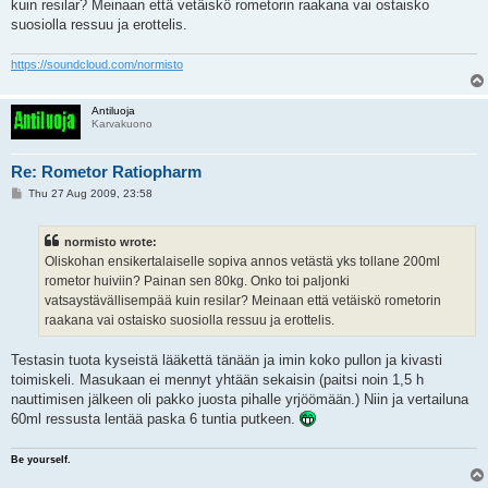
kuin resilar? Meinaan että vetäiskö rometorin raakana vai ostaisko
suosiolla ressuu ja erottelis.
https://soundcloud.com/normisto
Antiluoja
Karvakuono
Re: Rometor Ratiopharm
P
Thu 27 Aug 2009, 23:58
o
s
t
normisto wrote:
Oliskohan ensikertalaiselle sopiva annos vetästä yks tollane 200ml
rometor huiviin? Painan sen 80kg. Onko toi paljonki
vatsaystävällisempää kuin resilar? Meinaan että vetäiskö rometorin
raakana vai ostaisko suosiolla ressuu ja erottelis.
Testasin tuota kyseistä lääkettä tänään ja imin koko pullon ja kivasti
toimiskeli. Masukaan ei mennyt yhtään sekaisin (paitsi noin 1,5 h
nauttimisen jälkeen oli pakko juosta pihalle yrjöömään.) Niin ja vertailuna
60ml ressusta lentää paska 6 tuntia putkeen.
Be yourself.