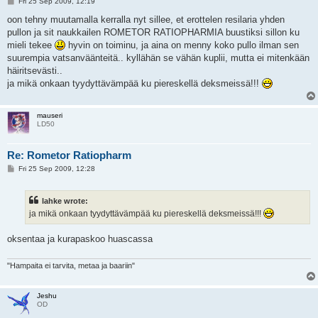
P
Fri 25 Sep 2009, 12:19
o
s
oon tehny muutamalla kerralla nyt sillee, et erottelen resilaria yhden
t
pullon ja sit naukkailen ROMETOR RATIOPHARMIA buustiksi sillon ku
mieli tekee
hyvin on toiminu, ja aina on menny koko pullo ilman sen
suurempia vatsanväänteitä.. kyllähän se vähän kuplii, mutta ei mitenkään
häiritsevästi..
ja mikä onkaan tyydyttävämpää ku piereskellä deksmeissä!!!
mauseri
LD50
Re: Rometor Ratiopharm
P
Fri 25 Sep 2009, 12:28
o
s
t
lahke wrote:
ja mikä onkaan tyydyttävämpää ku piereskellä deksmeissä!!!
oksentaa ja kurapaskoo huascassa
"Hampaita ei tarvita, metaa ja baariin"
Jeshu
OD