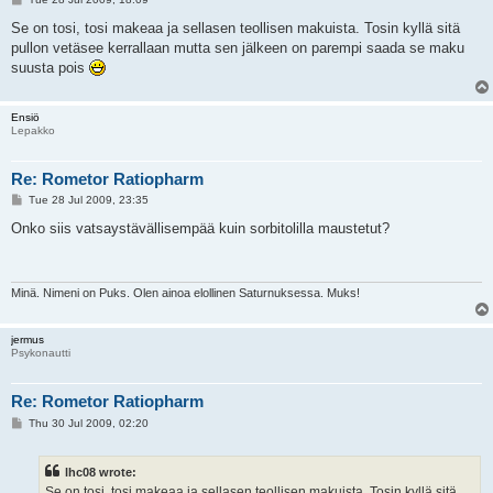
o
s
Se on tosi, tosi makeaa ja sellasen teollisen makuista. Tosin kyllä sitä
t
pullon vetäsee kerrallaan mutta sen jälkeen on parempi saada se maku
suusta pois
Ensiö
Lepakko
Re: Rometor Ratiopharm
P
Tue 28 Jul 2009, 23:35
o
s
Onko siis vatsaystävällisempää kuin sorbitolilla maustetut?
t
Minä. Nimeni on Puks. Olen ainoa elollinen Saturnuksessa. Muks!
jermus
Psykonautti
Re: Rometor Ratiopharm
P
Thu 30 Jul 2009, 02:20
o
s
t
lhc08 wrote:
Se on tosi, tosi makeaa ja sellasen teollisen makuista. Tosin kyllä sitä