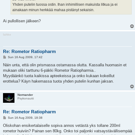
Yhden putelin tuossa ostin. Ihan inhimillisen makuista litkua ja ei
ainakaan minun herkkää mahaa pistänyt sekaisin.
Ai pullollisen jälkeen?
lahke
Re: Rometor Ratiopharm
P
Sun 16 Aug 2009, 17:42
o
s
Näin unta, että olin prismassa ostamassa olutta. Kassalla huomasin et
t
mukaan oliki tarttunu 6-päkki Rometor Ratiopharmia..
Myydäänkö tuota kaikissa apteekeissa ja onko kukaan kokeillut
erottelua? Käyn hakemassa tuota yhden putelin kunhan jaksan.
Normander
Psykonautti
Re: Rometor Ratiopharm
P
Sun 16 Aug 2009, 18:38
o
s
Oliskohan ensikertalaiselle sopiva annos vetästä yks tollane 200ml
t
rometor huiviin? Painan sen 80kg. Onko toi paljonki vatsaystävällisempää