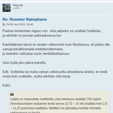
King Ink
LD50
Re: Rometor Ratiopharm
P
Fri 08 Jan 2010, 14:40
o
s
Paskan lentäminen riippuu mm. siitä paljonko se sisältää Sorbitolia,
t
ja eiköhän se jossain pakkauksessa lue.
Käsittääkseni tässä on ainakin vähemmän kuin Resilarissa, eli pitäisi olla
vatsaystävällisempää erottelemattomana,
ja tietenkin vaikuttaa myös henkilökohtaisuus.
Voisi kyllä joku päivä kokeilla.
Edit. Sorbitolia tai muita vatsan velloisuutta aiheuttavia aineita, en tiedä
muita kuin sorbitolin, mutta eiköhän niitä löydy.
Edit2.
Lääke on makeutettu maltitolilla, jota mikstuura sisältää 750 mg/ml.
Annostusohjeen mukainen kerta-annos (3,75 – 15 ml) sisältää noin 2,8
– 11,25 grammaa maltitolia. Maltitoli voi aiheuttaa herkille ihmisille
vatsavaivoja ja ripulia.