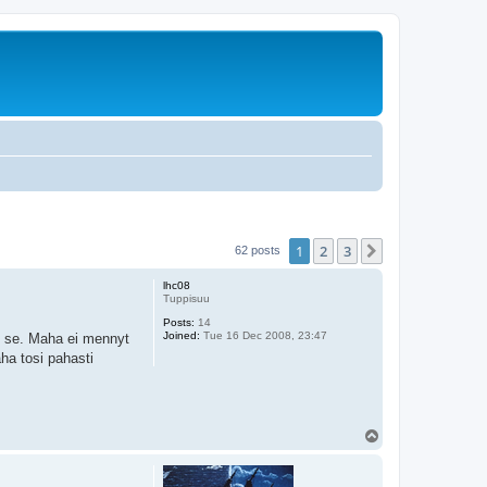
1
2
3
Next
62 posts
lhc08
Tuppisuu
Posts:
14
Joined:
Tue 16 Dec 2008, 23:47
n se. Maha ei mennyt
ha tosi pahasti
T
o
p