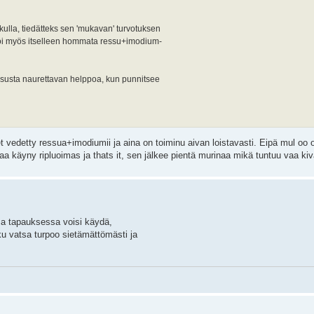
olkulla, tiedätteks sen 'mukavan' turvotuksen
 voi myös itselleen hommata ressu+imodium-
ressusta naurettavan helppoa, kun punnitsee
 vedetty ressua+imodiumii ja aina on toiminu aivan loistavasti. Eipä mul oo
taa käyny ripluoimas ja thats it, sen jälkee pientä murinaa mikä tuntuu vaa kiv
sa tapauksessa voisi käydä,
 ku vatsa turpoo sietämättömästi ja