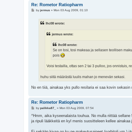
Re: Rometor Ratiopharm
P
by
jermus
»
Mon 03 Aug 2009, 01:10
o
s
t
lhc08 wrote:
jermus wrote:
lhc08 wrote:
Se on tosi, tosi makeaa ja sellasen teollisen mak
pois
Voisi testailla, ottas sen 2 tai 3 pulloo, jos onnistuis,
huhu siitä määrästä luulis mahan jo menevän sekasi.
No en tiiä, ainakaa yks pullo resilaria ei saa kovin sekasin
Re: Rometor Ratiopharm
P
by
palikka87_
»
Mon 03 Aug 2009, 07:54
o
s
^Hmm, aika kyseenalaista touhua. No mulla riittää sellane 
t
ja ripuli lääkkeitä en kyl menis suositteleen kellee ainakaa
Ei sekään kivaa oo ku ne makeutusaineet (sorbitoli ym.) jä