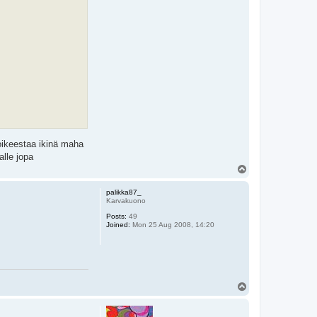
 oikeestaa ikinä maha
alle jopa
T
o
p
palikka87_
Karvakuono
Posts:
49
Joined:
Mon 25 Aug 2008, 14:20
T
o
p