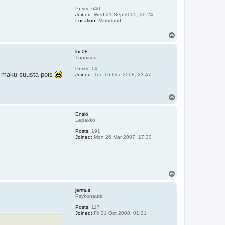
Posts:
640
Joined:
Wed 21 Sep 2005, 20:24
Location:
Mirrorland
T
o
p
lhc08
Tuppisuu
Posts:
14
se maku suusta pois
Joined:
Tue 16 Dec 2008, 23:47
T
o
p
Ensiö
Lepakko
Posts:
191
Joined:
Mon 26 Mar 2007, 17:30
T
o
p
jermus
Psykonautti
Posts:
117
Joined:
Fri 31 Oct 2008, 01:21