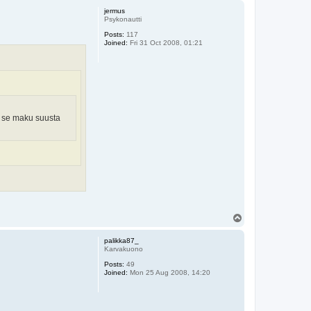
p
jermus
Psykonautti
Posts:
117
Joined:
Fri 31 Oct 2008, 01:21
da se maku suusta
T
o
p
palikka87_
Karvakuono
Posts:
49
Joined:
Mon 25 Aug 2008, 14:20