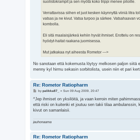
suolistokrampit ja sen myötä koko trippi menee piloille.
Verrattavissa siihen et juot kesken käynnyttä viiniä litra t
vatsas ja ne kivut. Vatsa turpoo ja särkee. Vatsahaavan
kombolla.
Eli sitä maalaisjärkeä kehiin hyvät ihmiset. Erottelu on 
hyödyt-haitat raakana juomisessa.
Mut jatkakaa nyt aiheesta Rometor --->
No sanotaan että kokemusta löytyy melkosen paljon siitä et
menny kyl hirmu sekasin sorbitolista, usein niin et pari ker
Re: Rometor Ratiopharm
P
by
palikka87_
»
Sun 09 Aug 2009, 20:47
o
s
^Jep ihmiset on yksilöitä, ja vaan kerroin miten pahimmas
t
että riski on kuitenki et joutuu sen takii tilaa ambulanssin,
kivut on samanlaisii.
jauhonaama
Re: Rometor Ratiopharm