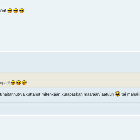
äri!
mpäri!
t/haitannut/vaikuttanut mitenkään kurapaskan määrään/laatuun
tai mahaki