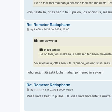
Se on tosi, tosi makeaa ja sellasen teollisen makuista. T
Voisi testailla, ottas sen 2 tai 3 pulloo, jos onnistuis, ress
Re: Rometor Ratiopharm
P
by
lhc08
»
Fri 31 Jul 2009, 22:00
o
s
t
jermus wrote:
lhc08 wrote:
Se on tosi, tosi makeaa ja sellasen teollisen makuist
Voisi testailla, ottas sen 2 tai 3 pulloo, jos onnistuis, res
huhu siitä määrästä luulis mahan jo menevän sekasi.
Re: Rometor Ratiopharm
P
by
bUkkA
»
Sat 01 Aug 2009, 03:16
o
s
Mulla vatsa kesti 2 pulloa. Oli kyllä vatsanväänteitä mutte
t