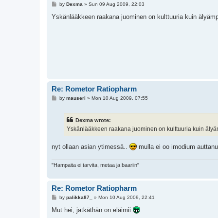
P
by
Dexma
»
Sun 09 Aug 2009, 22:03
o
s
Yskänlääkkeen raakana juominen on kulttuuria kuin älyämp
t
Re: Rometor Ratiopharm
P
by
mauseri
»
Mon 10 Aug 2009, 07:55
o
s
t
Dexma wrote:
Yskänlääkkeen raakana juominen on kulttuuria kuin älyä
nyt ollaan asian ytimessä..
mulla ei oo imodium auttanu
"Hampaita ei tarvita, metaa ja baariin"
Re: Rometor Ratiopharm
P
by
palikka87_
»
Mon 10 Aug 2009, 22:41
o
s
Mut hei, jatkäthän on eläimii
t