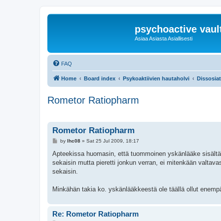
psychoactive vaul
Asiaa Asiasta Asiallisesti
FAQ
Home
Board index
Psykoaktiivien hautaholvi
Dissosiati
Rometor Ratiopharm
Rometor Ratiopharm
P
by
lhc08
»
Sat 25 Jul 2009, 18:17
o
s
Apteekissa huomasin, että tuommoinen yskänlääke sisältää
t
sekaisin mutta pieretti jonkun verran, ei mitenkään valtav
sekaisin.
Minkähän takia ko. yskänlääkkeestä ole täällä ollut enemp
Re: Rometor Ratiopharm