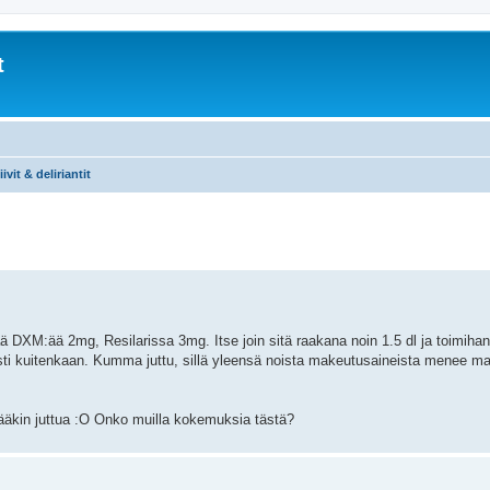
t
ivit & deliriantit
 DXM:ää 2mg, Resilarissa 3mg. Itse join sitä raakana noin 1.5 dl ja toimiha
asti kuitenkaan. Kumma juttu, sillä yleensä noista makeutusaineista menee ma
ääkin juttua :O Onko muilla kokemuksia tästä?