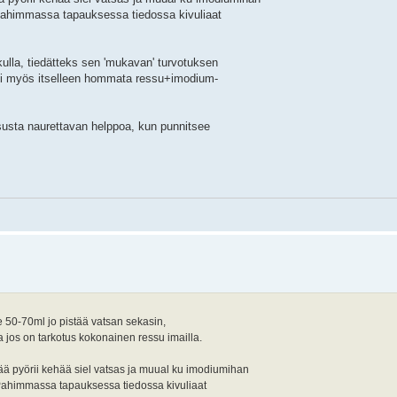
s. Pahimmassa tapauksessa tiedossa kivuliaat
lkulla, tiedätteks sen 'mukavan' turvotuksen
voi myös itselleen hommata ressu+imodium-
ssusta naurettavan helppoa, kun punnitsee
e 50-70ml jo pistää vatsan sekasin,
aa jos on tarkotus kokonainen ressu imailla.
jää pyörii kehää siel vatsas ja muual ku imodiumihan
s. Pahimmassa tapauksessa tiedossa kivuliaat