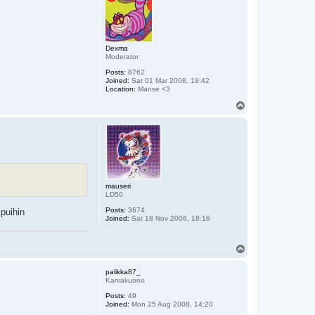
Dexma
Moderator
Posts:
8762
Joined:
Sat 01 Mar 2008, 19:42
Location:
Manse <3
T
o
p
mauseri
LD50
Posts:
3674
puihin
Joined:
Sat 18 Nov 2006, 18:16
T
o
p
palikka87_
Karvakuono
Posts:
49
Joined:
Mon 25 Aug 2008, 14:20