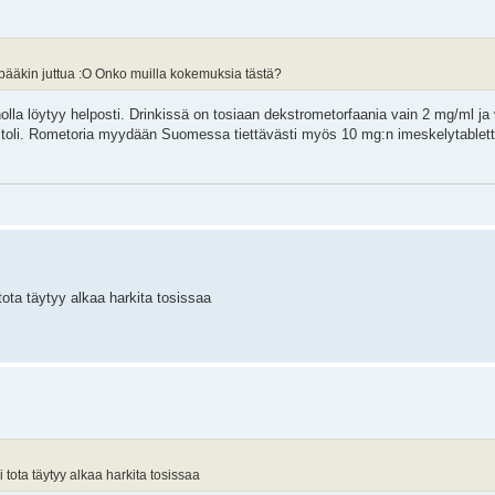
pääkin juttua :O Onko muilla kokemuksia tästä?
olla löytyy helposti. Drinkissä on tosiaan dekstrometorfaania vain 2 mg/ml ja
titoli. Rometoria myydään Suomessa tiettävästi myös 10 mg:n imeskelytablette
 tota täytyy alkaa harkita tosissaa
 tota täytyy alkaa harkita tosissaa