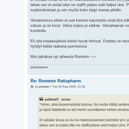
tekee sen et estää ettei ne staffit pääse sielt helpol ulo
suolistokrampit ja sen myötä koko trippi menee piloille.
Verrattavissa siihen et juot kesken käynnyttä viiniä litra to
vatsas ja ne kivut. Vatsa turpoo ja särkee. Vatsahaavan 
kombolla.
Eli sitä maalaisjärkeä kehiin hyvät ihmiset. Erottelu on re
hyödyt-haitat raakana juomisessa.
Mut jatkakaa nyt aiheesta Rometor --->
jauhonaama
Re: Rometor Ratiopharm
P
by
jermus
»
Tue 04 Aug 2009, 21:34
o
s
t
palikka87_ wrote:
^Hmm, aika kyseenalaista touhua. No mulla riittää sellan
ja ripuli lääkkeitä en kyl menis suositteleen kellee ainak
Ei sekään kivaa oo ku ne makeutusaineet (sorbitoli ym.) 
tekee sen et estää ettei ne staffit pääse sielt helpol ulo