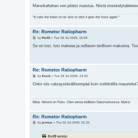
Mansikaltahan sen pitäisi maistua. Niistä imeskelytableteist
"It rubs the lotion on its skin or else it gets the hose again."
Re: Rometor Ratiopharm
P
by
lhc08
»
Tue 28 Jul 2009, 18:09
o
s
Se on tosi, tosi makeaa ja sellasen teollisen makuista. To
t
Re: Rometor Ratiopharm
P
by
Ensiö
»
Tue 28 Jul 2009, 23:35
o
s
Onko siis vatsaystävällisempää kuin sorbitolilla maustetut
t
Minä. Nimeni on Puks. Olen ainoa elollinen Saturnuksessa. Muks!
Re: Rometor Ratiopharm
P
by
jermus
»
Thu 30 Jul 2009, 02:20
o
s
t
lhc08 wrote: