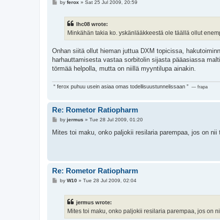
P
by
ferox
»
Sat 25 Jul 2009, 20:59
o
s
t
lhc08 wrote:
Minkähän takia ko. yskänlääkkeestä ole täällä ollut enem
Onhan siitä ollut hieman juttua DXM topicissa, hakutoiminn
harhauttamisesta vastaa sorbitolin sijasta pääasiassa mal
törmää helpolla, mutta on niillä myyntilupa ainakin.
“ ferox puhuu usein asiaa omas todellisuustunnelissaan ”
— frapa
Re: Rometor Ratiopharm
P
by
jermus
»
Tue 28 Jul 2009, 01:20
o
s
Mites toi maku, onko paljokii resilaria parempaa, jos on nii
t
Re: Rometor Ratiopharm
P
by
W10
»
Tue 28 Jul 2009, 02:04
o
s
t
jermus wrote:
Mites toi maku, onko paljokii resilaria parempaa, jos on nii