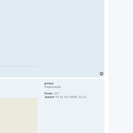
T
o
p
jermus
Psykonautti
Posts:
117
Joined:
Fri 31 Oct 2008, 01:21