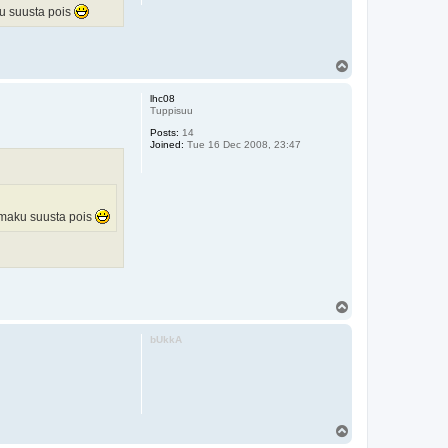
ku suusta pois
T
o
p
lhc08
Tuppisuu
Posts:
14
Joined:
Tue 16 Dec 2008, 23:47
e maku suusta pois
T
o
p
bUkkA
T
o