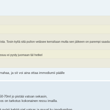
uista. Tosin kyllä sitä pullon vetäsee kerrallaan mutta sen jälkeen on parempi saa
 ressuu ei pysty juomaan täl hetkel
 mahaa, ja sit voi aina ottaa immodiumii päälle
50-70ml jo pistää vatsan sekasin,
 jos on tarkotus kokonainen ressu imailla.
ä pyörii kehää siel vatsas ja muual ku imodiumihan