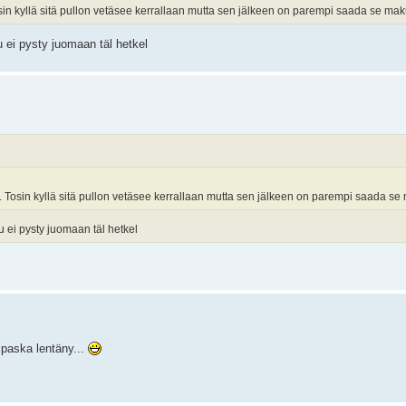
osin kyllä sitä pullon vetäsee kerrallaan mutta sen jälkeen on parempi saada se ma
uu ei pysty juomaan täl hetkel
a. Tosin kyllä sitä pullon vetäsee kerrallaan mutta sen jälkeen on parempi saada s
suu ei pysty juomaan täl hetkel
i paska lentäny...