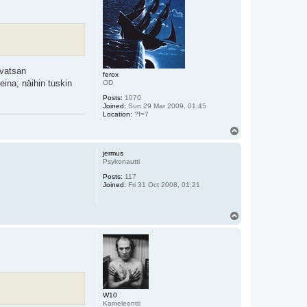
 vatsan
ferox
ina; näihin tuskin
OD
Posts:
1070
Joined:
Sun 29 Mar 2009, 01:45
Location:
?f=7
T
o
p
jermus
Psykonautti
Posts:
117
Joined:
Fri 31 Oct 2008, 01:21
T
o
p
W10
Kameleontti