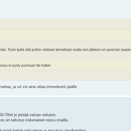
uista. Tosin kyllä sitä pullon vetäsee kerrallaan mutta sen jälkeen on parempi saa
 ressuu ei pysty juomaan täl hetkel
 mahaa, ja sit voi aina ottaa immodiumii päälle
50-70ml jo pistää vatsan sekasin,
 jos on tarkotus kokonainen ressu imailla.
ä pyörii kehää siel vatsas ja muual ku imodiumihan