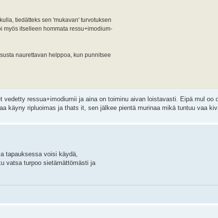
olkulla, tiedätteks sen 'mukavan' turvotuksen
 voi myös itselleen hommata ressu+imodium-
ressusta naurettavan helppoa, kun punnitsee
 vedetty ressua+imodiumii ja aina on toiminu aivan loistavasti. Eipä mul oo
taa käyny ripluoimas ja thats it, sen jälkee pientä murinaa mikä tuntuu vaa kiv
sa tapauksessa voisi käydä,
 ku vatsa turpoo sietämättömästi ja