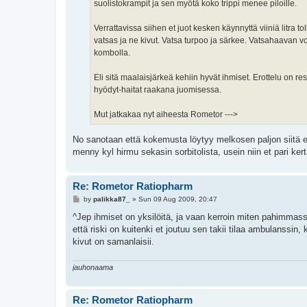
suolistokrampit ja sen myötä koko trippi menee piloille.
Verrattavissa siihen et juot kesken käynnyttä viiniä litra t
vatsas ja ne kivut. Vatsa turpoo ja särkee. Vatsahaavan
kombolla.
Eli sitä maalaisjärkeä kehiin hyvät ihmiset. Erottelu on 
hyödyt-haitat raakana juomisessa.
Mut jatkakaa nyt aiheesta Rometor --->
No sanotaan että kokemusta löytyy melkosen paljon siitä et
menny kyl hirmu sekasin sorbitolista, usein niin et pari ker
Re: Rometor Ratiopharm
P
by
palikka87_
»
Sun 09 Aug 2009, 20:47
o
s
^Jep ihmiset on yksilöitä, ja vaan kerroin miten pahimmas
t
että riski on kuitenki et joutuu sen takii tilaa ambulanssin,
kivut on samanlaisii.
jauhonaama
Re: Rometor Ratiopharm