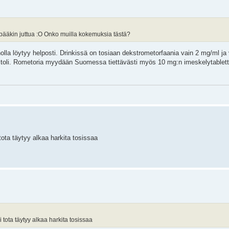
pääkin juttua :O Onko muilla kokemuksia tästä?
olla löytyy helposti. Drinkissä on tosiaan dekstrometorfaania vain 2 mg/ml ja
titoli. Rometoria myydään Suomessa tiettävästi myös 10 mg:n imeskelytablette
 tota täytyy alkaa harkita tosissaa
 tota täytyy alkaa harkita tosissaa