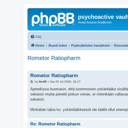
psychoactive vaul
Asiaa Asiasta Asiallisesti
FAQ
Home
Board index
Psykoaktiivien hautaholvi
Dissosiati
Rometor Ratiopharm
Rometor Ratiopharm
P
by
lhc08
»
Sat 25 Jul 2009, 18:17
o
s
Apteekissa huomasin, että tuommoinen yskänlääke sisältää
t
sekaisin mutta pieretti jonkun verran, ei mitenkään valtav
sekaisin.
Minkähän takia ko. yskänlääkkeestä ole täällä ollut enemp
Re: Rometor Ratiopharm