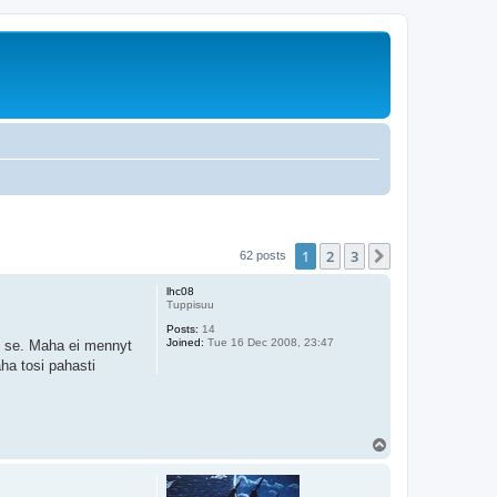
1
2
3
Next
62 posts
lhc08
Tuppisuu
Posts:
14
Joined:
Tue 16 Dec 2008, 23:47
n se. Maha ei mennyt
ha tosi pahasti
T
o
p