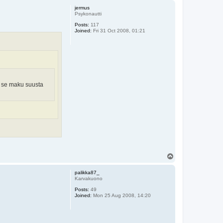
p
jermus
Psykonautti
Posts:
117
Joined:
Fri 31 Oct 2008, 01:21
da se maku suusta
T
o
p
palikka87_
Karvakuono
Posts:
49
Joined:
Mon 25 Aug 2008, 14:20