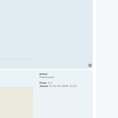
T
o
p
jermus
Psykonautti
Posts:
117
Joined:
Fri 31 Oct 2008, 01:21