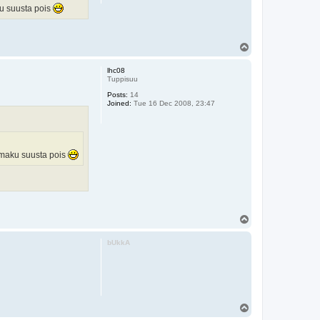
ku suusta pois
T
o
p
lhc08
Tuppisuu
Posts:
14
Joined:
Tue 16 Dec 2008, 23:47
e maku suusta pois
T
o
p
bUkkA
T
o