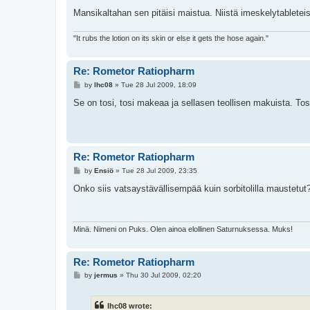
Mansikaltahan sen pitäisi maistua. Niistä imeskelytableteist
"It rubs the lotion on its skin or else it gets the hose again."
Re: Rometor Ratiopharm
P
by
lhc08
»
Tue 28 Jul 2009, 18:09
o
s
Se on tosi, tosi makeaa ja sellasen teollisen makuista. To
t
Re: Rometor Ratiopharm
P
by
Ensiö
»
Tue 28 Jul 2009, 23:35
o
s
Onko siis vatsaystävällisempää kuin sorbitolilla maustetut
t
Minä. Nimeni on Puks. Olen ainoa elollinen Saturnuksessa. Muks!
Re: Rometor Ratiopharm
P
by
jermus
»
Thu 30 Jul 2009, 02:20
o
s
t
lhc08 wrote: