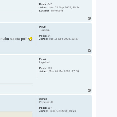
Posts:
640
Joined:
Wed 21 Sep 2005, 20:24
Location:
Mirrorland
T
o
p
lhc08
Tuppisuu
Posts:
14
se maku suusta pois
Joined:
Tue 16 Dec 2008, 23:47
T
o
p
Ensiö
Lepakko
Posts:
191
Joined:
Mon 26 Mar 2007, 17:30
T
o
p
jermus
Psykonautti
Posts:
117
Joined:
Fri 31 Oct 2008, 01:21