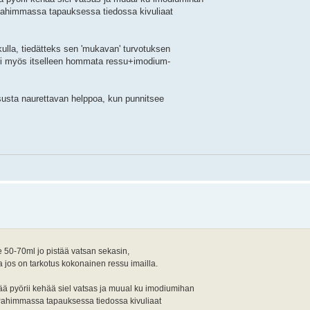
s. Pahimmassa tapauksessa tiedossa kivuliaat
lkulla, tiedätteks sen 'mukavan' turvotuksen
voi myös itselleen hommata ressu+imodium-
ssusta naurettavan helppoa, kun punnitsee
e 50-70ml jo pistää vatsan sekasin,
aa jos on tarkotus kokonainen ressu imailla.
jää pyörii kehää siel vatsas ja muual ku imodiumihan
s. Pahimmassa tapauksessa tiedossa kivuliaat