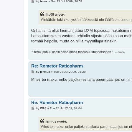
P
by
ferox
»
Sat 25 Jul 2009, 20:59
o
s
t
lhc08 wrote:
Minkähän takia ko. yskänlääkkeestä ole täällä ollut enem
Onhan siitä ollut hieman juttua DXM topicissa, hakutoiminn
harhauttamisesta vastaa sorbitolin sijasta pääasiassa mal
törmää helpolla, mutta on niillä myyntilupa ainakin.
“ ferox puhuu usein asiaa omas todellisuustunnelissaan ”
— frapa
Re: Rometor Ratiopharm
P
by
jermus
»
Tue 28 Jul 2009, 01:20
o
s
Mites toi maku, onko paljokii resilaria parempaa, jos on nii
t
Re: Rometor Ratiopharm
P
by
W10
»
Tue 28 Jul 2009, 02:04
o
s
t
jermus wrote:
Mites toi maku, onko paljokii resilaria parempaa, jos on nii