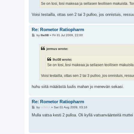
Se on tosi, tosi makeaa ja sellasen teollisen makuista. T
Voisi testailla, ottas sen 2 tai 3 pulloo, jos onnistuis, ress
Re: Rometor Ratiopharm
P
by
lhc08
»
Fri 31 Jul 2009, 22:00
o
s
t
jermus wrote:
lhc08 wrote:
Se on tosi, tosi makeaa ja sellasen teollisen makuist
Voisi testailla, ottas sen 2 tai 3 pulloo, jos onnistuis, res
huhu siitä määrästä luulis mahan jo menevän sekasi.
Re: Rometor Ratiopharm
P
by
bUkkA
»
Sat 01 Aug 2009, 03:16
o
s
Mulla vatsa kesti 2 pulloa. Oli kyllä vatsanväänteitä mutte
t