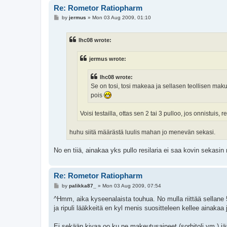
Re: Rometor Ratiopharm
P
by
jermus
»
Mon 03 Aug 2009, 01:10
o
s
t
lhc08 wrote:
jermus wrote:
lhc08 wrote:
Se on tosi, tosi makeaa ja sellasen teollisen mak
pois
Voisi testailla, ottas sen 2 tai 3 pulloo, jos onnistuis,
huhu siitä määrästä luulis mahan jo menevän sekasi.
No en tiiä, ainakaa yks pullo resilaria ei saa kovin sekasin
Re: Rometor Ratiopharm
P
by
palikka87_
»
Mon 03 Aug 2009, 07:54
o
s
^Hmm, aika kyseenalaista touhua. No mulla riittää sellane 
t
ja ripuli lääkkeitä en kyl menis suositteleen kellee ainakaa
Ei sekään kivaa oo ku ne makeutusaineet (sorbitoli ym.) jä