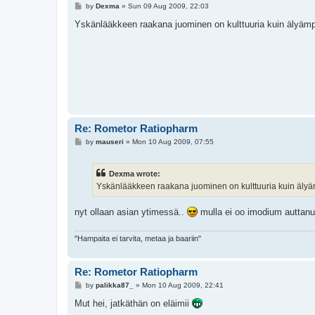
P
by
Dexma
»
Sun 09 Aug 2009, 22:03
o
s
Yskänlääkkeen raakana juominen on kulttuuria kuin älyämp
t
Re: Rometor Ratiopharm
P
by
mauseri
»
Mon 10 Aug 2009, 07:55
o
s
t
Dexma wrote:
Yskänlääkkeen raakana juominen on kulttuuria kuin älyä
nyt ollaan asian ytimessä..
mulla ei oo imodium auttanu
"Hampaita ei tarvita, metaa ja baariin"
Re: Rometor Ratiopharm
P
by
palikka87_
»
Mon 10 Aug 2009, 22:41
o
s
Mut hei, jatkäthän on eläimii
t