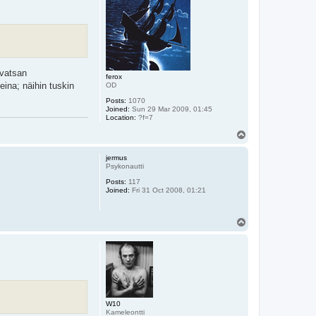
 vatsan
ferox
ina; näihin tuskin
OD
Posts:
1070
Joined:
Sun 29 Mar 2009, 01:45
Location:
?f=7
T
o
p
jermus
Psykonautti
Posts:
117
Joined:
Fri 31 Oct 2008, 01:21
T
o
p
W10
Kameleontti