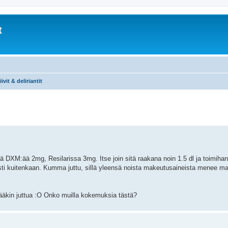
t
ivit & deliriantit
 DXM:ää 2mg, Resilarissa 3mg. Itse join sitä raakana noin 1.5 dl ja toimiha
asti kuitenkaan. Kumma juttu, sillä yleensä noista makeutusaineista menee ma
ääkin juttua :O Onko muilla kokemuksia tästä?