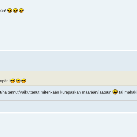
äri!
mpäri!
t/haitannut/vaikuttanut mitenkään kurapaskan määrään/laatuun
tai mahaki