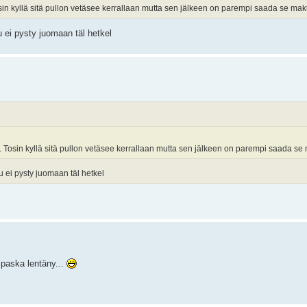
osin kyllä sitä pullon vetäsee kerrallaan mutta sen jälkeen on parempi saada se ma
uu ei pysty juomaan täl hetkel
a. Tosin kyllä sitä pullon vetäsee kerrallaan mutta sen jälkeen on parempi saada s
suu ei pysty juomaan täl hetkel
i paska lentäny...