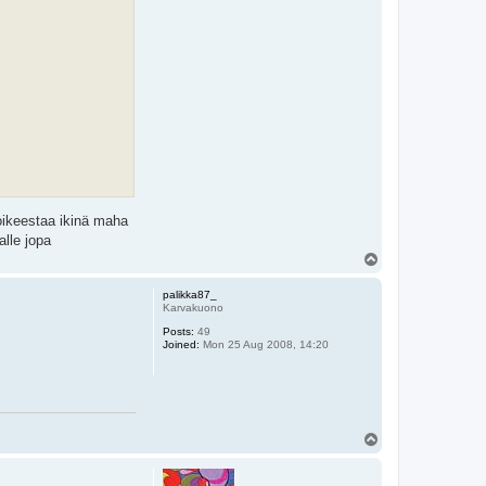
 oikeestaa ikinä maha
alle jopa
T
o
p
palikka87_
Karvakuono
Posts:
49
Joined:
Mon 25 Aug 2008, 14:20
T
o
p