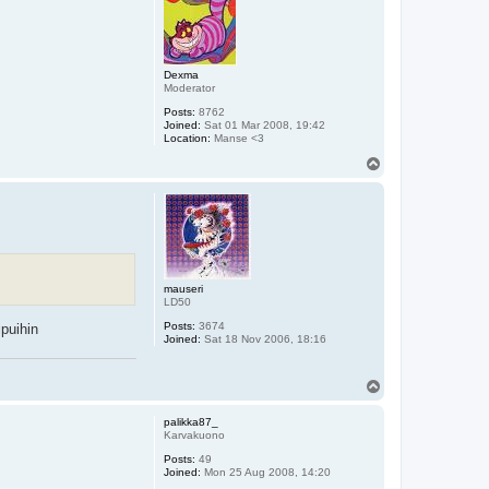
Dexma
Moderator
Posts:
8762
Joined:
Sat 01 Mar 2008, 19:42
Location:
Manse <3
T
o
p
mauseri
LD50
Posts:
3674
puihin
Joined:
Sat 18 Nov 2006, 18:16
T
o
p
palikka87_
Karvakuono
Posts:
49
Joined:
Mon 25 Aug 2008, 14:20