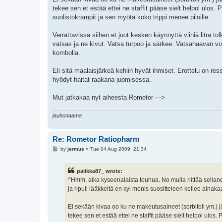
tekee sen et estää ettei ne staffit pääse sielt helpol ulo
suolistokrampit ja sen myötä koko trippi menee piloille.
Verrattavissa siihen et juot kesken käynnyttä viiniä litra to
vatsas ja ne kivut. Vatsa turpoo ja särkee. Vatsahaavan 
kombolla.
Eli sitä maalaisjärkeä kehiin hyvät ihmiset. Erottelu on re
hyödyt-haitat raakana juomisessa.
Mut jatkakaa nyt aiheesta Rometor --->
jauhonaama
Re: Rometor Ratiopharm
P
by
jermus
»
Tue 04 Aug 2009, 21:34
o
s
t
palikka87_ wrote:
^Hmm, aika kyseenalaista touhua. No mulla riittää sellan
ja ripuli lääkkeitä en kyl menis suositteleen kellee ainak
Ei sekään kivaa oo ku ne makeutusaineet (sorbitoli ym.) 
tekee sen et estää ettei ne staffit pääse sielt helpol ulo