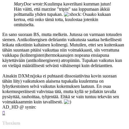
MaryDoe wrote:
Kuulimpa kaveriltani kumman jutun!
Hän väitti, että marzine "tripin" saa loppumaan äkkiä
polttamalla yhden tupakan.
Osaako kukaan
kertoa, että onko tämä totta, kuulostaa jotenkin
omituiselta.
En sano suoraan BS, mutta melkein. Jutussa on varmaan totuuden
siemen. Antikolinergisen deliriantin vaikutusta saattaa hetkellisesti
leikata nikotiinin kaltainen kolinergi. Mutuilen, ettei sen kuitenkaan
tähän suuntaan pitäisi vaikuttaa niin voimakkaasti, siis verrattuna
vaikkapa (kolinergisten)hermokaasujen nopeana ensiapuna
käytettävään (antikolinergiseen) atropiiniin. Tupakan vaikutus kun
on vieläpä määrällisesti selvästi vähäisempi kuin delirianttien.
Ainakin DXM:n(joka ei puhtaasti dissosiatiivina kovin suoraan
tähän liity) vaikutuksen alaisena tupakalla kuulemma on
lyhytkestoinen selvä vaikutus kokemuksen laatuun. En osaa
kokemusperäisesti vahvistaa tätä, mutta kyllä se jollakin tavalla
pysäyttää, rauhoittaa, tyhjentää. Ehkä se vain tuntuu tekevän sen
voimakkaammin kuin tavallisesti.
AD_HD @ synirc
Top
Thoxium