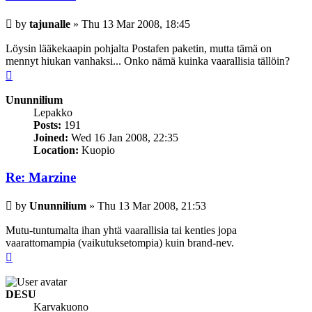
Post
by
tajunalle
»
Thu 13 Mar 2008, 18:45
Löysin lääkekaapin pohjalta Postafen paketin, mutta tämä on
mennyt hiukan vanhaksi... Onko nämä kuinka vaarallisia tällöin?
Top
Ununnilium
Lepakko
Posts:
191
Joined:
Wed 16 Jan 2008, 22:35
Location:
Kuopio
Re: Marzine
Post
by
Ununnilium
»
Thu 13 Mar 2008, 21:53
Mutu-tuntumalta ihan yhtä vaarallisia tai kenties jopa
vaarattomampia (vaikutuksetompia) kuin brand-nev.
Top
DESU
Karvakuono