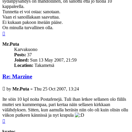
sydänpysähdys on mahdollinen, on sanottu että jo tuolla 10
kappaleella.
Tunnetta ei voi ostaa: sanotaan.
Vaan ei sanoillakaan saavuttaa.
Ei kukaan pakoon itseään pääse.
On minulla turvallinen olla.
Top
Mr.Puta
Karvakuono
Posts:
37
Joined:
Sun 13 May 2007, 21:59
Location:
Takametsä
Re: Marzine
Post
by
Mr.Puta
»
Thu 25 Oct 2007, 13:24
Ite söin 10 kpl noita Postafenejä. Tuli ihan letkee sellanen olo fiilils
muttei sen kummempaa, pari kertaa näin sellasen kirkkaan
välähdyksen. Sitten, kun aamulla heräsin niin olo oli kuin olisin ollu
viikon putkeen kännissä ja nyt krapula
Top
kratoc