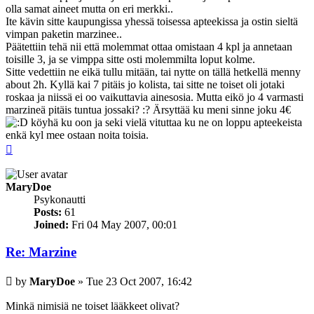
olla samat aineet mutta on eri merkki..
Ite kävin sitte kaupungissa yhessä toisessa apteekissa ja ostin sieltä
vimpan paketin marzinee..
Päätettiin tehä nii että molemmat ottaa omistaan 4 kpl ja annetaan
toisille 3, ja se vimppa sitte osti molemmilta loput kolme.
Sitte vedettiin ne eikä tullu mitään, tai nytte on tällä hetkellä menny
about 2h. Kyllä kai 7 pitäis jo kolista, tai sitte ne toiset oli jotaki
roskaa ja niissä ei oo vaikuttavia ainesosia. Mutta eikö jo 4 varmasti
marzineä pitäis tuntua jossaki? :? Ärsyttää ku meni sinne joku 4€
köyhä ku oon ja seki vielä vituttaa ku ne on loppu apteekeista
enkä kyl mee ostaan noita toisia.
Top
MaryDoe
Psykonautti
Posts:
61
Joined:
Fri 04 May 2007, 00:01
Re: Marzine
Post
by
MaryDoe
»
Tue 23 Oct 2007, 16:42
Minkä nimisiä ne toiset lääkkeet olivat?