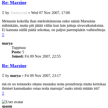
Re: Marzine
Post
by
Anonyymi
»
Wed 07 Nov 2007, 17:00
Meinasin kokeilla ihan mielenkiinnosta onko näistä Marsuista
mihinkään, mutta piti jättää väliin kun luin juttuja sivuvaikutuksista.
Ei kannata näillä päätä sekottaa, on paljon parempiakin vaihtoehtoja.
Top
marya
Tuppisuu
Posts:
5
Joined:
Fri 09 Nov 2007, 22:55
Re: Marzine
Post
by
marya
»
Fri 09 Nov 2007, 23:17
mä en oo toistaseks ottanu muutaku noita postafeneja mutta kertokaa
ihmiset kannattaako ostaa noita marsuja? saaks niistä mitään irti?
Top
spasm