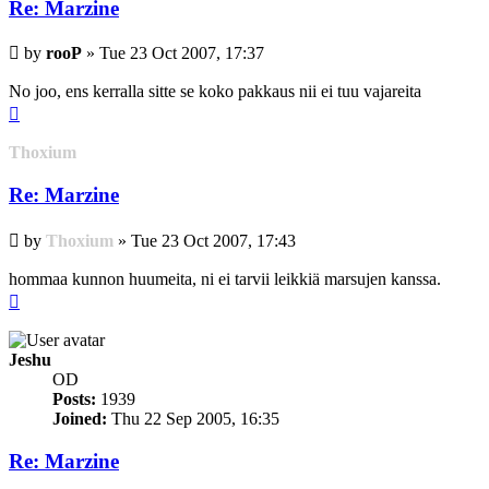
Re: Marzine
Post
by
rooP
»
Tue 23 Oct 2007, 17:37
No joo, ens kerralla sitte se koko pakkaus nii ei tuu vajareita
Top
Thoxium
Re: Marzine
Post
by
Thoxium
»
Tue 23 Oct 2007, 17:43
hommaa kunnon huumeita, ni ei tarvii leikkiä marsujen kanssa.
Top
Jeshu
OD
Posts:
1939
Joined:
Thu 22 Sep 2005, 16:35
Re: Marzine