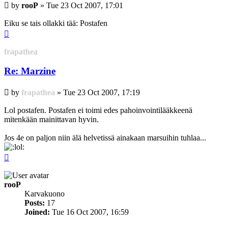
Post
by
rooP
»
Tue 23 Oct 2007, 17:01
Eiku se tais ollakki tää: Postafen
Top
frapathea
Re: Marzine
Post
by
frapathea
»
Tue 23 Oct 2007, 17:19
Lol postafen. Postafen ei toimi edes pahoinvointilääkkeenä
mitenkään mainittavan hyvin.
Jos 4e on paljon niin älä helvetissä ainakaan marsuihin tuhlaa...
Top
rooP
Karvakuono
Posts:
17
Joined:
Tue 16 Oct 2007, 16:59