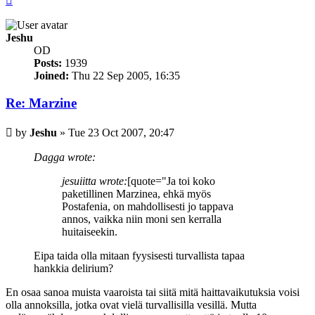
Jeshu
OD
Posts:
1939
Joined:
Thu 22 Sep 2005, 16:35
Re: Marzine
Post
by
Jeshu
»
Tue 23 Oct 2007, 20:47
Dagga wrote:
jesuiitta wrote:
[quote="Ja toi koko
paketillinen Marzinea, ehkä myös
Postafenia, on mahdollisesti jo tappava
annos, vaikka niin moni sen kerralla
huitaiseekin.
Eipa taida olla mitaan fyysisesti turvallista tapaa
hankkia delirium?
En osaa sanoa muista vaaroista tai siitä mitä haittavaikutuksia voisi
olla annoksilla, jotka ovat vielä turvallisilla vesillä. Mutta