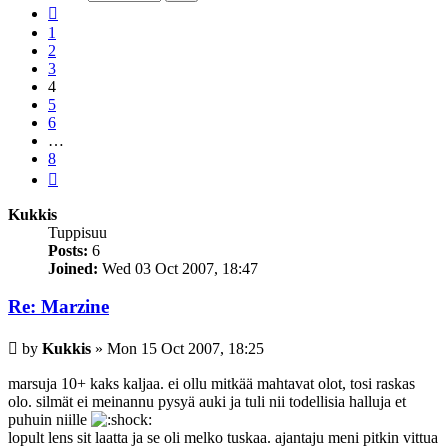
8
Previous
1
2
3
4
5
6
…
8
Next
Kukkis
Tuppisuu
Posts:
6
Joined:
Wed 03 Oct 2007, 18:47
Re: Marzine
Post
by
Kukkis
»
Mon 15 Oct 2007, 18:25
marsuja 10+ kaks kaljaa. ei ollu mitkää mahtavat olot, tosi raskas
olo. silmät ei meinannu pysyä auki ja tuli nii todellisia halluja et
puhuin niille
lopult lens sit laatta ja se oli melko tuskaa. ajantaju meni pitkin vittua