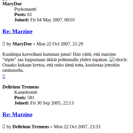
MaryDoe
Psykonautti
Posts:
61
Joined:
Fri 04 May 2007, 00:01
Re: Marzine
Post
by
MaryDoe
»
Mon 22 Oct 2007, 21:29
Kuulimpa kaveriltani kumman jutun! Hän väitti, että marzine
"tripin" saa loppumaan äkkiä polttamalla yhden tupakan.
Osaako kukaan kertoa, että onko tämä totta, kuulostaa jotenkin
omituiselta.
Top
Delirium Tremens
Kameleontti
Posts:
581
Joined:
Fri 30 Sep 2005, 22:13
Re: Marzine
Post
by
Delirium Tremens
»
Mon 22 Oct 2007, 23:33