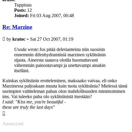
Tuppisuu
Posts:
12
Joined:
Fri 03 Aug 2007, 00:48
Re: Marzine
Post
by
kratoc
»
Sat 27 Oct 2007, 01:19
Usoda wrote:
Jos pitää delerianteista niin suosisin
ennemmin difenhydramiiniä marzinen syklitsiinin
sijasta. Aineesta saatava olotila huomattavasti
vähemmän painostavampi ja unettavampi ainakin
itselläni.
Kuinkas syklitsiinin erotteleminen, maksaako vaivaa, eli onko
Marzinessa paljoakaan muuta kuin tuota syklitsiinia? Mielessä tämä
useimpien valitteleman pahan olon mahdollisuuden minimoiminen
tms. Vai tuleeko paha olo syklitsiinistä itsestään?
I said: "Kiss me, you're beautiful -
these are truly the last days"
Top
Anonyymi