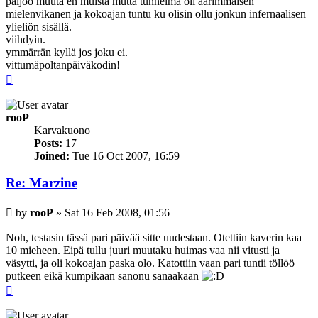
paljoo muuta en muista mutta tunnelma oli äärimmäisen
mielenvikanen ja kokoajan tuntu ku olisin ollu jonkun infernaalisen
ylieliön sisällä.
viihdyin.
ymmärrän kyllä jos joku ei.
vittumäpoltanpäiväkodin!
Top
rooP
Karvakuono
Posts:
17
Joined:
Tue 16 Oct 2007, 16:59
Re: Marzine
Post
by
rooP
»
Sat 16 Feb 2008, 01:56
Noh, testasin tässä pari päivää sitte uudestaan. Otettiin kaverin kaa
10 mieheen. Eipä tullu juuri muutaku huimas vaa nii vitusti ja
väsytti, ja oli kokoajan paska olo. Katottiin vaan pari tuntii töllöö
putkeen eikä kumpikaan sanonu sanaakaan
Top