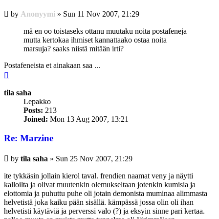
Post
by
Anonyymi
»
Sun 11 Nov 2007, 21:29
mä en oo toistaseks ottanu muutaku noita postafeneja
mutta kertokaa ihmiset kannattaako ostaa noita
marsuja? saaks niistä mitään irti?
Postafeneista et ainakaan saa ...
Top
tila saha
Lepakko
Posts:
213
Joined:
Mon 13 Aug 2007, 13:21
Re: Marzine
Post
by
tila saha
»
Sun 25 Nov 2007, 21:29
ite tykkäsin jollain kierol taval. frendien naamat veny ja näytti
kalloilta ja olivat muutenkin olemukseltaan jotenkin kumisia ja
elottomia ja puhuttu puhe oli jotain demonista muminaa alimmasta
helvetistä joka kaiku pään sisällä. kämpässä jossa olin oli ihan
helvetisti käytäviä ja perverssi valo (?) ja eksyin sinne pari kertaa.