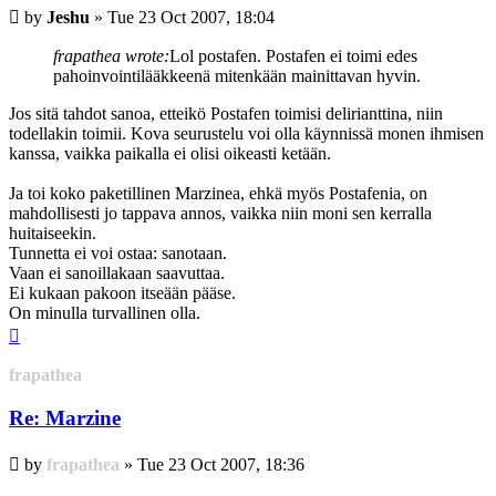
Post
by
Jeshu
»
Tue 23 Oct 2007, 18:04
frapathea wrote:
Lol postafen. Postafen ei toimi edes
pahoinvointilääkkeenä mitenkään mainittavan hyvin.
Jos sitä tahdot sanoa, etteikö Postafen toimisi delirianttina, niin
todellakin toimii. Kova seurustelu voi olla käynnissä monen ihmisen
kanssa, vaikka paikalla ei olisi oikeasti ketään.
Ja toi koko paketillinen Marzinea, ehkä myös Postafenia, on
mahdollisesti jo tappava annos, vaikka niin moni sen kerralla
huitaiseekin.
Tunnetta ei voi ostaa: sanotaan.
Vaan ei sanoillakaan saavuttaa.
Ei kukaan pakoon itseään pääse.
On minulla turvallinen olla.
Top
frapathea
Re: Marzine
Post
by
frapathea
»
Tue 23 Oct 2007, 18:36