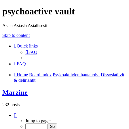
psychoactive vault
Asiaa Asiasta Asiallisesti
Skip to content
Quick links
FAQ
FAQ
Home
Board index
Psykoaktiivien hautaholvi
Dissosiatiivit
& deliriantit
Marzine
232 posts
Page
4
Jump to page:
of