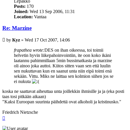
Lepakko
Posts:
170
Joined:
Wed 13 Sep 2006, 11:31
Location:
Vantaa
Re: Marzine
Post
by
Kyz
»
Wed 17 Oct 2007, 14:06
frapathea wrote:
DES on ihan oikeessa, toi toimii
helvetin hyvin liikepahoinvointiin, ite oon koko ikäni
laatannu pahimmillaan 5min bussimatkasta ja marzine
oli ainoo joka auttoi. Kiitos sitten vaan sen että luulin
sen nukuttavan kun en saanut unta niin eipä toimi enä
sekään. Vittu. Miks ne laittaa sen kolmion siihen jos se
ei nukuta
koska ne saattavat aiheuttaa unta joillekkin ihmisille ja ja (eka posti
taas tosi pitkään aikaan)
"Kaksi Euroopan suurinta päihdettä ovat alkoholi ja kristinusko."
Friedrich Nietzsche
Top