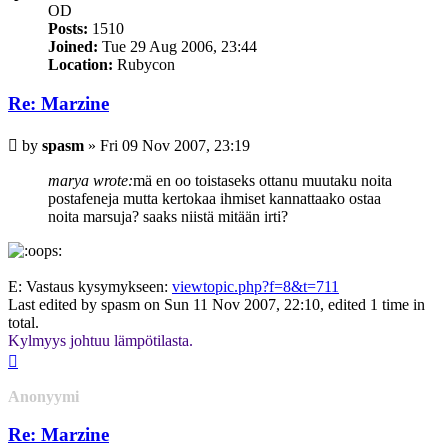
OD
Posts:
1510
Joined:
Tue 29 Aug 2006, 23:44
Location:
Rubycon
Re: Marzine
Post
by
spasm
»
Fri 09 Nov 2007, 23:19
marya wrote:
mä en oo toistaseks ottanu muutaku noita
postafeneja mutta kertokaa ihmiset kannattaako ostaa
noita marsuja? saaks niistä mitään irti?
E: Vastaus kysymykseen:
viewtopic.php?f=8&t=711
Last edited by
spasm
on Sun 11 Nov 2007, 22:10, edited 1 time in
total.
Kylmyys johtuu lämpötilasta.
Top
Anonyymi
Re: Marzine