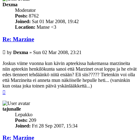
Dexma
Moderator
Posts:
8762
Joined:
Sat 01 Mar 2008, 19:42
Location:
Manse <3
Re: Marzine
Post
by
Dexma
»
Sun 02 Mar 2008, 23:21
Joskus viime vuonna kun kävin apteekissa hakemassa marzineita
niin apteekin henkilökunta sanoi että Marzinet ovat loppu ja he eivät
edes tienneet tehdäänkö niitä enään? Eli siis????? Tietenkin voi olla
että Marzineita ei anneta mun näköiselle hepulle heti... (varsinkin
kun ostaa joka toinen päivä yskänlääkkettä...)
Top
tajunalle
Lepakko
Posts:
209
Joined:
Fri 28 Sep 2007, 15:34
Re: Marzine