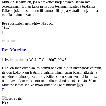
Minäkin suosittelen, jos lentokoneessa/junassa/bussissa sattuu
oksettamaan. Eihän kukaan nyt voi tosissaan susitella tuollaista
lääkettä joka on suuremmilla annoksilla jopa vaarallinen ja tuottaa
todella epämukavat olot.
Itse suosittelen sieniä/hbwr/happo.
"
Taste
Top
frapathea
Re: Marzine
Post
by
frapathea
»
Wed 17 Oct 2007, 00:45
DES on ihan oikeessa, toi toimii helvetin hyvin liikepahoinvointiin,
ite oon koko ikäni laatannu pahimmillaan 5min bussimatkasta ja
marzine oli ainoo joka auttoi. Kiitos sitten vaan sen että luulin sen
nukuttavan kun en saanut unta niin eipä toimi enä sekään. Vittu.
Miks ne laittaa sen kolmion siihen jos se ei nukuta
Top
Kyz