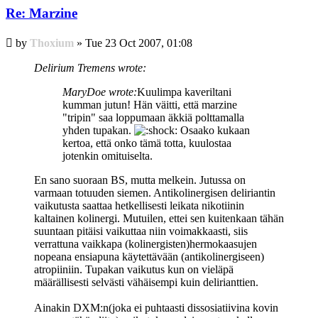
Re: Marzine
Post
by
Thoxium
»
Tue 23 Oct 2007, 01:08
Delirium Tremens wrote:
MaryDoe wrote:
Kuulimpa kaveriltani
kumman jutun! Hän väitti, että marzine
"tripin" saa loppumaan äkkiä polttamalla
yhden tupakan.
Osaako kukaan
kertoa, että onko tämä totta, kuulostaa
jotenkin omituiselta.
En sano suoraan BS, mutta melkein. Jutussa on
varmaan totuuden siemen. Antikolinergisen deliriantin
vaikutusta saattaa hetkellisesti leikata nikotiinin
kaltainen kolinergi. Mutuilen, ettei sen kuitenkaan tähän
suuntaan pitäisi vaikuttaa niin voimakkaasti, siis
verrattuna vaikkapa (kolinergisten)hermokaasujen
nopeana ensiapuna käytettävään (antikolinergiseen)
atropiiniin. Tupakan vaikutus kun on vieläpä
määrällisesti selvästi vähäisempi kuin delirianttien.
Ainakin DXM:n(joka ei puhtaasti dissosiatiivina kovin