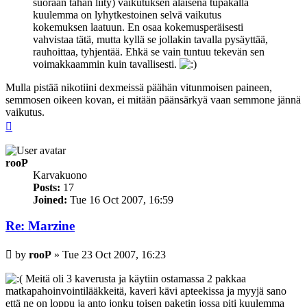
suoraan tähän liity) vaikutuksen alaisena tupakalla
kuulemma on lyhytkestoinen selvä vaikutus
kokemuksen laatuun. En osaa kokemusperäisesti
vahvistaa tätä, mutta kyllä se jollakin tavalla pysäyttää,
rauhoittaa, tyhjentää. Ehkä se vain tuntuu tekevän sen
voimakkaammin kuin tavallisesti.
Mulla pistää nikotiini dexmeissä päähän vitunmoisen paineen,
semmosen oikeen kovan, ei mitään päänsärkyä vaan semmone jännä
vaikutus.
Top
rooP
Karvakuono
Posts:
17
Joined:
Tue 16 Oct 2007, 16:59
Re: Marzine
Post
by
rooP
»
Tue 23 Oct 2007, 16:23
Meitä oli 3 kaverusta ja käytiin ostamassa 2 pakkaa
matkapahoinvointilääkkeitä, kaveri kävi apteekissa ja myyjä sano
että ne on loppu ja anto jonku toisen paketin jossa piti kuulemma