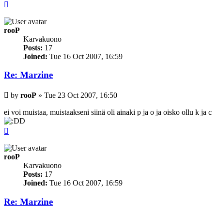
Top
rooP
Karvakuono
Posts:
17
Joined:
Tue 16 Oct 2007, 16:59
Re: Marzine
Post
by
rooP
»
Tue 23 Oct 2007, 16:50
ei voi muistaa, muistaakseni siinä oli ainaki p ja o ja oisko ollu k ja c
D
Top
rooP
Karvakuono
Posts:
17
Joined:
Tue 16 Oct 2007, 16:59
Re: Marzine