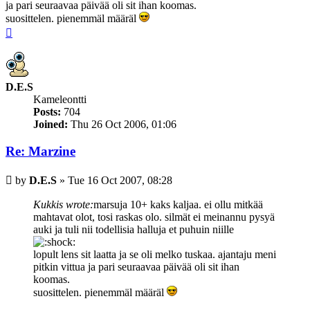
ja pari seuraavaa päivää oli sit ihan koomas.
suosittelen. pienemmäl määräl
Top
D.E.S
Kameleontti
Posts:
704
Joined:
Thu 26 Oct 2006, 01:06
Re: Marzine
Post
by
D.E.S
»
Tue 16 Oct 2007, 08:28
Kukkis wrote:
marsuja 10+ kaks kaljaa. ei ollu mitkää
mahtavat olot, tosi raskas olo. silmät ei meinannu pysyä
auki ja tuli nii todellisia halluja et puhuin niille
lopult lens sit laatta ja se oli melko tuskaa. ajantaju meni
pitkin vittua ja pari seuraavaa päivää oli sit ihan
koomas.
suosittelen. pienemmäl määräl