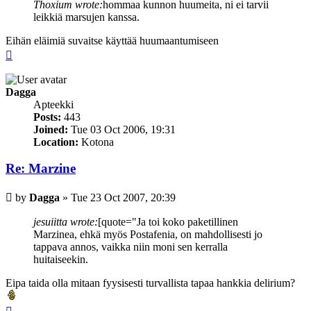
Thoxium wrote:
hommaa kunnon huumeita, ni ei tarvii
leikkiä marsujen kanssa.
Eihän eläimiä suvaitse käyttää huumaantumiseen
Top
Dagga
Apteekki
Posts:
443
Joined:
Tue 03 Oct 2006, 19:31
Location:
Kotona
Re: Marzine
Post
by
Dagga
»
Tue 23 Oct 2007, 20:39
jesuiitta wrote:
[quote="Ja toi koko paketillinen
Marzinea, ehkä myös Postafenia, on mahdollisesti jo
tappava annos, vaikka niin moni sen kerralla
huitaiseekin.
Eipa taida olla mitaan fyysisesti turvallista tapaa hankkia delirium?
Top