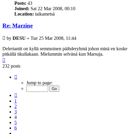
Posts:
43
Joined:
Sat 22 Mar 2008, 00:10
Location:
taikametsä
Re: Marzine
Post
by
DESU
»
Tue 25 Mar 2008, 11:44
Deleriantit on kyllä semmoinen päihderyhmä johon minä en koske
pitkällä tikullakaan. Mielummin selvänä kun Marsuja.
Top
232 posts
Page
4
Jump to page:
of
8
Previous
1
2
3
4
5
6
…