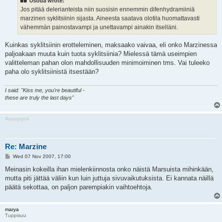
Usoda wrote:
Jos pitää delerianteista niin suosisin ennemmin difenhydramiiniä
marzinen syklitsiinin sijasta. Aineesta saatava olotila huomattavasti
vähemmän painostavampi ja unettavampi ainakin itselläni.
Kuinkas syklitsiinin erotteleminen, maksaako vaivaa, eli onko Marzinessa
paljoakaan muuta kuin tuota syklitsiinia? Mielessä tämä useimpien
valitteleman pahan olon mahdollisuuden minimoiminen tms. Vai tuleeko
paha olo syklitsiinistä itsestään?
I said: "Kiss me, you're beautiful -
these are truly the last days"
Anonyymi
Re: Marzine
P
Wed 07 Nov 2007, 17:00
o
s
Meinasin kokeilla ihan mielenkiinnosta onko näistä Marsuista mihinkään,
t
mutta piti jättää väliin kun luin juttuja sivuvaikutuksista. Ei kannata näillä
päätä sekottaa, on paljon parempiakin vaihtoehtoja.
marya
Tuppisuu