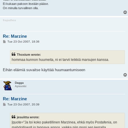
Ei kukaan pakoon itseään pääse.
On minulla turvallinen olla.
frapathea
Re: Marzine
P
Tue 23 Oct 2007, 18:36
o
s
t
Thoxium wrote:
hommaa kunnon huumeita, ni ei tarvii leikkiä marsujen kanssa.
Eihän eläimiä suvaitse käyttää huumaantumiseen
Dagga
Apteekki
Re: Marzine
P
Tue 23 Oct 2007, 20:39
o
s
t
jesuiitta wrote:
[quote="Ja toi koko paketillinen Marzinea, ehkä myös Postafenia, on
mahdollisesti jo tappava annos, vaikka niin moni sen kerralla