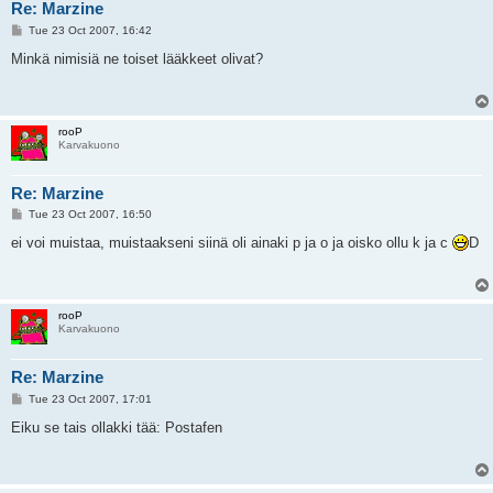
Re: Marzine
P
Tue 23 Oct 2007, 16:42
o
s
Minkä nimisiä ne toiset lääkkeet olivat?
t
rooP
Karvakuono
Re: Marzine
P
Tue 23 Oct 2007, 16:50
o
s
ei voi muistaa, muistaakseni siinä oli ainaki p ja o ja oisko ollu k ja c
D
t
rooP
Karvakuono
Re: Marzine
P
Tue 23 Oct 2007, 17:01
o
s
Eiku se tais ollakki tää: Postafen
t