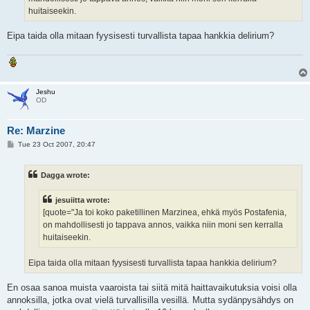
huitaiseekin.
Eipa taida olla mitaan fyysisesti turvallista tapaa hankkia delirium?
Jeshu
OD
Re: Marzine
P
Tue 23 Oct 2007, 20:47
o
s
t
Dagga wrote:
jesuiitta wrote:
[quote="Ja toi koko paketillinen Marzinea, ehkä myös Postafenia,
on mahdollisesti jo tappava annos, vaikka niin moni sen kerralla
huitaiseekin.
Eipa taida olla mitaan fyysisesti turvallista tapaa hankkia delirium?
En osaa sanoa muista vaaroista tai siitä mitä haittavaikutuksia voisi olla
annoksilla, jotka ovat vielä turvallisilla vesillä. Mutta sydänpysähdys on