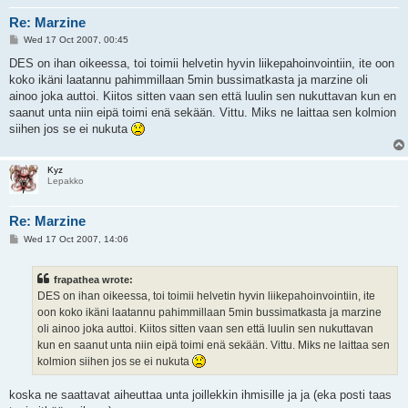
Re: Marzine
P
Wed 17 Oct 2007, 00:45
o
s
DES on ihan oikeessa, toi toimii helvetin hyvin liikepahoinvointiin, ite oon
t
koko ikäni laatannu pahimmillaan 5min bussimatkasta ja marzine oli
ainoo joka auttoi. Kiitos sitten vaan sen että luulin sen nukuttavan kun en
saanut unta niin eipä toimi enä sekään. Vittu. Miks ne laittaa sen kolmion
siihen jos se ei nukuta
Kyz
Lepakko
Re: Marzine
P
Wed 17 Oct 2007, 14:06
o
s
t
frapathea wrote:
DES on ihan oikeessa, toi toimii helvetin hyvin liikepahoinvointiin, ite
oon koko ikäni laatannu pahimmillaan 5min bussimatkasta ja marzine
oli ainoo joka auttoi. Kiitos sitten vaan sen että luulin sen nukuttavan
kun en saanut unta niin eipä toimi enä sekään. Vittu. Miks ne laittaa sen
kolmion siihen jos se ei nukuta
koska ne saattavat aiheuttaa unta joillekkin ihmisille ja ja (eka posti taas