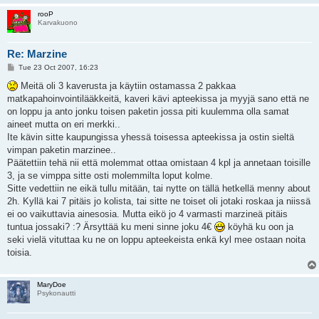
rooP
Karvakuono
Re: Marzine
P
Tue 23 Oct 2007, 16:23
o
s
Meitä oli 3 kaverusta ja käytiin ostamassa 2 pakkaa
t
matkapahoinvointilääkkeitä, kaveri kävi apteekissa ja myyjä sano että ne
on loppu ja anto jonku toisen paketin jossa piti kuulemma olla samat
aineet mutta on eri merkki..
Ite kävin sitte kaupungissa yhessä toisessa apteekissa ja ostin sieltä
vimpan paketin marzinee..
Päätettiin tehä nii että molemmat ottaa omistaan 4 kpl ja annetaan toisille
3, ja se vimppa sitte osti molemmilta loput kolme.
Sitte vedettiin ne eikä tullu mitään, tai nytte on tällä hetkellä menny about
2h. Kyllä kai 7 pitäis jo kolista, tai sitte ne toiset oli jotaki roskaa ja niissä
ei oo vaikuttavia ainesosia. Mutta eikö jo 4 varmasti marzineä pitäis
tuntua jossaki? :? Ärsyttää ku meni sinne joku 4€
köyhä ku oon ja
seki vielä vituttaa ku ne on loppu apteekeista enkä kyl mee ostaan noita
toisia.
MaryDoe
Psykonautti