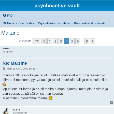
psychoactive vault
FAQ
Home
Board index
Psykoaktiivien hautaholvi
Dissosiatiivit & deliriantit
Marzine
Page
4
of
8
1
2
3
4
5
6
8
Previous
Next
232 posts
…
Kukkis
Tuppisuu
Re: Marzine
P
Mon 15 Oct 2007, 18:25
o
s
marsuja 10+ kaks kaljaa. ei ollu mitkää mahtavat olot, tosi raskas olo.
t
silmät ei meinannu pysyä auki ja tuli nii todellisia halluja et puhuin niille
lopult lens sit laatta ja se oli melko tuskaa. ajantaju meni pitkin vittua ja
pari seuraavaa päivää oli sit ihan koomas.
suosittelen. pienemmäl määräl
D.E.S
Kameleontti