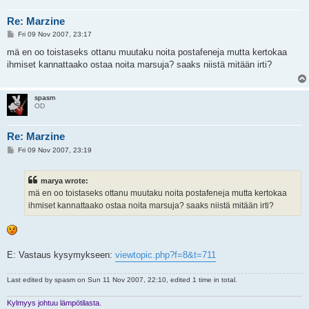
Re: Marzine
P
Fri 09 Nov 2007, 23:17
o
s
mä en oo toistaseks ottanu muutaku noita postafeneja mutta kertokaa
t
ihmiset kannattaako ostaa noita marsuja? saaks niistä mitään irti?
spasm
OD
Re: Marzine
P
Fri 09 Nov 2007, 23:19
o
s
t
marya wrote:
mä en oo toistaseks ottanu muutaku noita postafeneja mutta kertokaa
ihmiset kannattaako ostaa noita marsuja? saaks niistä mitään irti?
E: Vastaus kysymykseen:
viewtopic.php?f=8&t=711
Last edited by
spasm
on Sun 11 Nov 2007, 22:10, edited 1 time in total.
Kylmyys johtuu lämpötilasta.