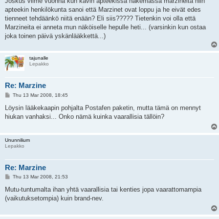
Joskus viime vuonna kun kävin apteekissa hakemassa marzineita niin
t
apteekin henkilökunta sanoi että Marzinet ovat loppu ja he eivät edes
tienneet tehdäänkö niitä enään? Eli siis????? Tietenkin voi olla että
Marzineita ei anneta mun näköiselle hepulle heti... (varsinkin kun ostaa
joka toinen päivä yskänlääkkettä...)
tajunalle
Lepakko
Re: Marzine
P
Thu 13 Mar 2008, 18:45
o
s
Löysin lääkekaapin pohjalta Postafen paketin, mutta tämä on mennyt
t
hiukan vanhaksi... Onko nämä kuinka vaarallisia tällöin?
Ununnilium
Lepakko
Re: Marzine
P
Thu 13 Mar 2008, 21:53
o
s
Mutu-tuntumalta ihan yhtä vaarallisia tai kenties jopa vaarattomampia
t
(vaikutuksetompia) kuin brand-nev.