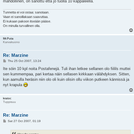
mahdollinen, on sanottu että jo tuolla 10 kappaleella.
Tunnetta ei voi ostaa: sanotaan.
Vaan ei sanoillakaan saavuttaa.
Ei kukaan pakoon itseään pääse.
On minulla turvallinen olla.
Mr.Puta
Karvakuono
Re: Marzine
P
Thu 25 Oct 2007, 13:24
o
s
Ite söin 10 kpl noita Postafenejä. Tuli ihan letkee sellanen olo fiilils muttei
t
sen kummempaa, pari kertaa näin sellasen kirkkaan välähdyksen. Sitten,
kun aamulla heräsin niin olo oli kuin olisin ollu viikon putkeen kännissä ja
nyt krapula
kratoc
Tuppisuu
Re: Marzine
P
Sat 27 Oct 2007, 01:19
o
s
t