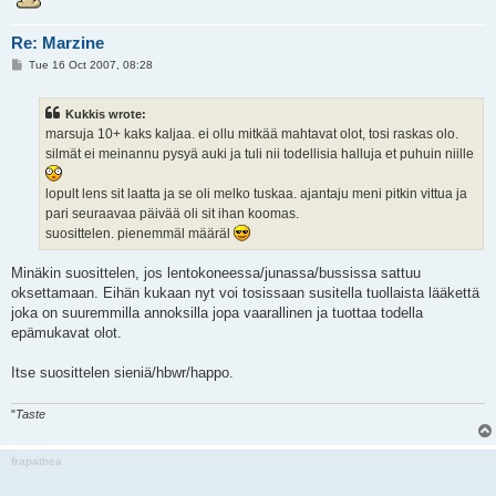
Re: Marzine
P
Tue 16 Oct 2007, 08:28
o
s
t
Kukkis wrote:
marsuja 10+ kaks kaljaa. ei ollu mitkää mahtavat olot, tosi raskas olo.
silmät ei meinannu pysyä auki ja tuli nii todellisia halluja et puhuin niille
lopult lens sit laatta ja se oli melko tuskaa. ajantaju meni pitkin vittua ja
pari seuraavaa päivää oli sit ihan koomas.
suosittelen. pienemmäl määräl
Minäkin suosittelen, jos lentokoneessa/junassa/bussissa sattuu
oksettamaan. Eihän kukaan nyt voi tosissaan susitella tuollaista lääkettä
joka on suuremmilla annoksilla jopa vaarallinen ja tuottaa todella
epämukavat olot.
Itse suosittelen sieniä/hbwr/happo.
"
Taste
frapathea