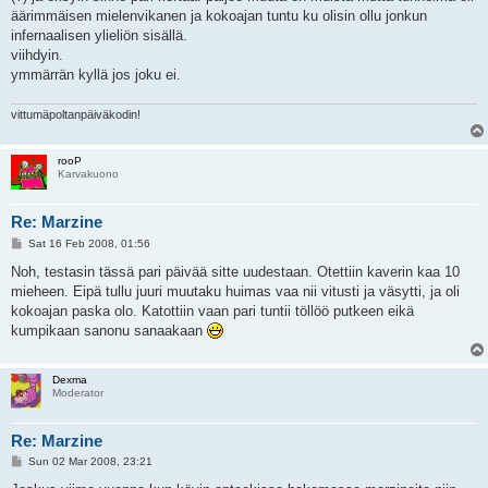
äärimmäisen mielenvikanen ja kokoajan tuntu ku olisin ollu jonkun
infernaalisen ylieliön sisällä.
viihdyin.
ymmärrän kyllä jos joku ei.
vittumäpoltanpäiväkodin!
rooP
Karvakuono
Re: Marzine
P
Sat 16 Feb 2008, 01:56
o
s
Noh, testasin tässä pari päivää sitte uudestaan. Otettiin kaverin kaa 10
t
mieheen. Eipä tullu juuri muutaku huimas vaa nii vitusti ja väsytti, ja oli
kokoajan paska olo. Katottiin vaan pari tuntii töllöö putkeen eikä
kumpikaan sanonu sanaakaan
Dexma
Moderator
Re: Marzine
P
Sun 02 Mar 2008, 23:21
o
s