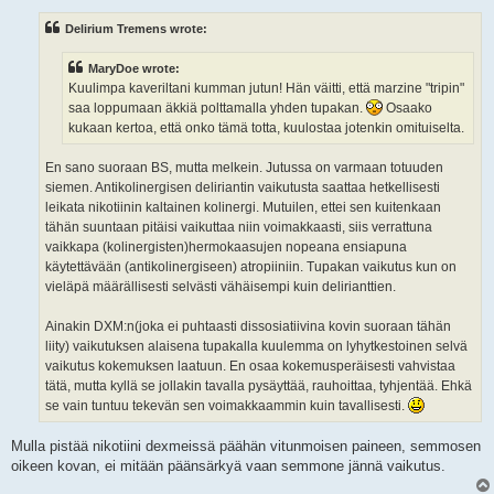
s
t
Delirium Tremens wrote:
MaryDoe wrote:
Kuulimpa kaveriltani kumman jutun! Hän väitti, että marzine "tripin"
saa loppumaan äkkiä polttamalla yhden tupakan.
Osaako
kukaan kertoa, että onko tämä totta, kuulostaa jotenkin omituiselta.
En sano suoraan BS, mutta melkein. Jutussa on varmaan totuuden
siemen. Antikolinergisen deliriantin vaikutusta saattaa hetkellisesti
leikata nikotiinin kaltainen kolinergi. Mutuilen, ettei sen kuitenkaan
tähän suuntaan pitäisi vaikuttaa niin voimakkaasti, siis verrattuna
vaikkapa (kolinergisten)hermokaasujen nopeana ensiapuna
käytettävään (antikolinergiseen) atropiiniin. Tupakan vaikutus kun on
vieläpä määrällisesti selvästi vähäisempi kuin delirianttien.
Ainakin DXM:n(joka ei puhtaasti dissosiatiivina kovin suoraan tähän
liity) vaikutuksen alaisena tupakalla kuulemma on lyhytkestoinen selvä
vaikutus kokemuksen laatuun. En osaa kokemusperäisesti vahvistaa
tätä, mutta kyllä se jollakin tavalla pysäyttää, rauhoittaa, tyhjentää. Ehkä
se vain tuntuu tekevän sen voimakkaammin kuin tavallisesti.
Mulla pistää nikotiini dexmeissä päähän vitunmoisen paineen, semmosen
oikeen kovan, ei mitään päänsärkyä vaan semmone jännä vaikutus.