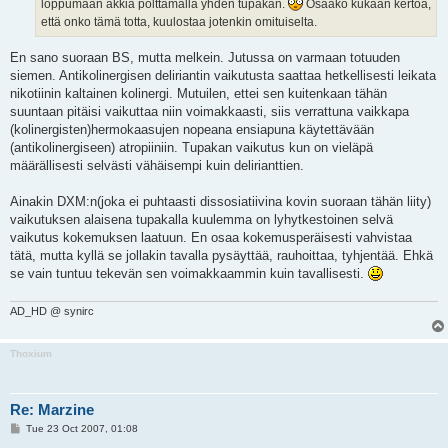
loppumaan äkkiä polttamalla yhden tupakan.
Osaako kukaan kertoa,
että onko tämä totta, kuulostaa jotenkin omituiselta.
En sano suoraan BS, mutta melkein. Jutussa on varmaan totuuden
siemen. Antikolinergisen deliriantin vaikutusta saattaa hetkellisesti leikata
nikotiinin kaltainen kolinergi. Mutuilen, ettei sen kuitenkaan tähän
suuntaan pitäisi vaikuttaa niin voimakkaasti, siis verrattuna vaikkapa
(kolinergisten)hermokaasujen nopeana ensiapuna käytettävään
(antikolinergiseen) atropiiniin. Tupakan vaikutus kun on vieläpä
määrällisesti selvästi vähäisempi kuin delirianttien.
Ainakin DXM:n(joka ei puhtaasti dissosiatiivina kovin suoraan tähän liity)
vaikutuksen alaisena tupakalla kuulemma on lyhytkestoinen selvä
vaikutus kokemuksen laatuun. En osaa kokemusperäisesti vahvistaa
tätä, mutta kyllä se jollakin tavalla pysäyttää, rauhoittaa, tyhjentää. Ehkä
se vain tuntuu tekevän sen voimakkaammin kuin tavallisesti.
AD_HD @ synirc
Thoxium
Re: Marzine
P
Tue 23 Oct 2007, 01:08
o