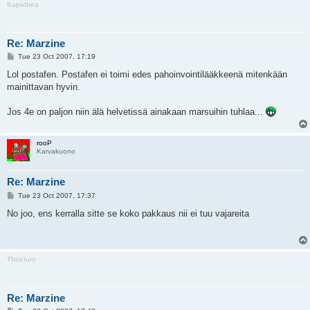
frapathea
Re: Marzine
P
Tue 23 Oct 2007, 17:19
o
s
Lol postafen. Postafen ei toimi edes pahoinvointilääkkeenä mitenkään
t
mainittavan hyvin.
Jos 4e on paljon niin älä helvetissä ainakaan marsuihin tuhlaa...
rooP
Karvakuono
Re: Marzine
P
Tue 23 Oct 2007, 17:37
o
s
No joo, ens kerralla sitte se koko pakkaus nii ei tuu vajareita
t
Thoxium
Re: Marzine