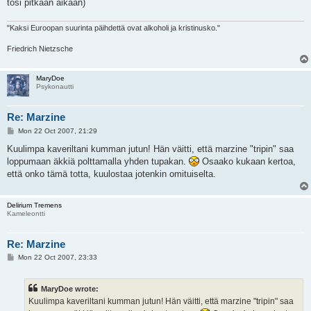
tosi pitkään aikaan)
"Kaksi Euroopan suurinta päihdettä ovat alkoholi ja kristinusko."
Friedrich Nietzsche
MaryDoe
Psykonautti
Re: Marzine
P
Mon 22 Oct 2007, 21:29
o
s
Kuulimpa kaveriltani kumman jutun! Hän väitti, että marzine "tripin" saa
t
loppumaan äkkiä polttamalla yhden tupakan.
Osaako kukaan kertoa,
että onko tämä totta, kuulostaa jotenkin omituiselta.
Delirium Tremens
Kameleontti
Re: Marzine
P
Mon 22 Oct 2007, 23:33
o
s
t
MaryDoe wrote:
Kuulimpa kaveriltani kumman jutun! Hän väitti, että marzine "tripin" saa