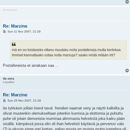
Anonyymi
Re: Marzine
P
Sun 11 Nov 2007, 21:29
o
s
t
mä en oo toistaseks ottanu muutaku noita postafeneja mutta kertokaa
ihmiset kannattaako ostaa noita marsuja? saaks niistä mitään irti?
Postafeneista et ainakaan saa ...
tila saha
Lepakko
Re: Marzine
P
Sun 25 Nov 2007, 21:29
o
s
ite tykkäsin jollain kierol taval. frendien naamat veny ja näytti kalloilta ja
t
olivat muutenkin olemukseltaan jotenkin kumisia ja elottomia ja puhuttu
puhe oli jotain demonista muminaa alimmasta helvetistä joka kaiku pään
sisällä. kämpässä jossa olin oli ihan helvetisti käytäviä ja perverssi valo
(?) ja eksyin sinne pari kertaa. paljoo muuta en muista mutta tunnelma oli