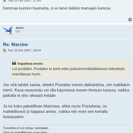
P
Tue 23 Oct 2007, 17:43
o
s
hommaa kunnon huumeita, ni ei tarvii leikkiä marsujen kanssa.
t
Jeshu
OD
Re: Marzine
P
Tue 23 Oct 2007, 18:04
o
s
t
frapathea wrote:
Lol postafen. Postafen ei toimi edes pahoinvointilääkkeenä mitenkään
mainittavan hyvin.
Jos sitä tahdot sanoa, etteikö Postafen toimisi delirianttina, niin todellakin
toimii. Kova seurustelu voi olla käynnissä monen ihmisen kanssa, vaikka
paikalla ei olisi oikeasti ketään.
Ja toi koko paketillinen Marzinea, ehkä myös Postafenia, on
mahdollisesti jo tappava annos, vaikka niin moni sen kerralla
huitaiseekin.
Tunnetta ei voi ostaa: sanotaan.
Vaan ei sanoillakaan saavuttaa.