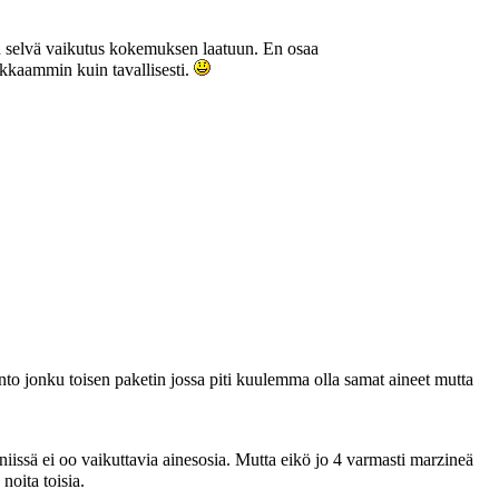
en selvä vaikutus kokemuksen laatuun. En osaa
akkaammin kuin tavallisesti.
nto jonku toisen paketin jossa piti kuulemma olla samat aineet mutta
 ja niissä ei oo vaikuttavia ainesosia. Mutta eikö jo 4 varmasti marzineä
noita toisia.