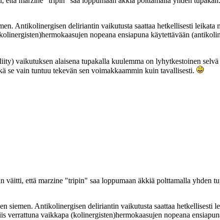
, että marzine "tripin" saa loppumaan äkkiä polttamalla yhden tupakan
 Antikolinergisen deliriantin vaikutusta saattaa hetkellisesti leikata n
 (kolinergisten)hermokaasujen nopeana ensiapuna käytettävään (antikolin
 liity) vaikutuksen alaisena tupakalla kuulemma on lyhytkestoinen sel
 Ehkä se vain tuntuu tekevän sen voimakkaammin kuin tavallisesti.
väitti, että marzine "tripin" saa loppumaan äkkiä polttamalla yhden t
iemen. Antikolinergisen deliriantin vaikutusta saattaa hetkellisesti leik
siis verrattuna vaikkapa (kolinergisten)hermokaasujen nopeana ensiapuna