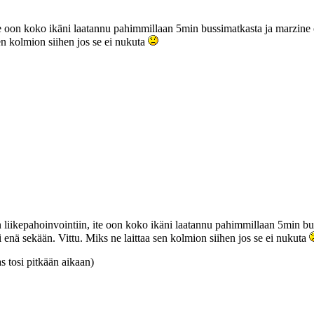
te oon koko ikäni laatannu pahimmillaan 5min bussimatkasta ja marzine ol
sen kolmion siihen jos se ei nukuta
 liikepahoinvointiin, ite oon koko ikäni laatannu pahimmillaan 5min buss
i enä sekään. Vittu. Miks ne laittaa sen kolmion siihen jos se ei nukuta
as tosi pitkään aikaan)