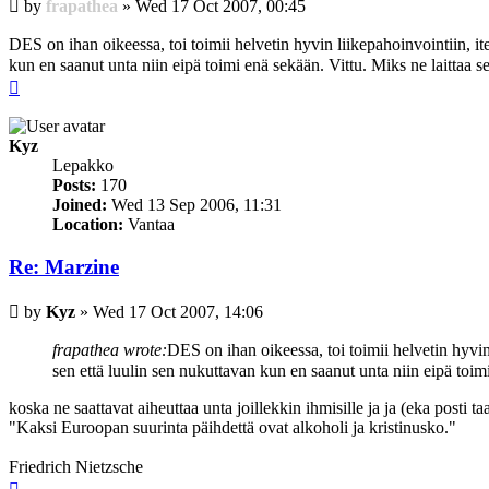
Post
by
frapathea
»
Wed 17 Oct 2007, 00:45
DES on ihan oikeessa, toi toimii helvetin hyvin liikepahoinvointiin, i
kun en saanut unta niin eipä toimi enä sekään. Vittu. Miks ne laittaa 
Top
Kyz
Lepakko
Posts:
170
Joined:
Wed 13 Sep 2006, 11:31
Location:
Vantaa
Re: Marzine
Post
by
Kyz
»
Wed 17 Oct 2007, 14:06
frapathea wrote:
DES on ihan oikeessa, toi toimii helvetin hyvin
sen että luulin sen nukuttavan kun en saanut unta niin eipä toim
koska ne saattavat aiheuttaa unta joillekkin ihmisille ja ja (eka posti ta
"Kaksi Euroopan suurinta päihdettä ovat alkoholi ja kristinusko."
Friedrich Nietzsche
Top