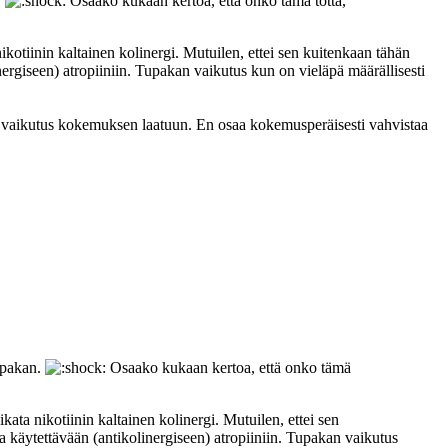
.
Osaako kukaan kertoa, että onko tämä totta,
ikotiinin kaltainen kolinergi. Mutuilen, ettei sen kuitenkaan tähän
ergiseen) atropiiniin. Tupakan vaikutus kun on vieläpä määrällisesti
vä vaikutus kokemuksen laatuun. En osaa kokemusperäisesti vahvistaa
upakan.
Osaako kukaan kertoa, että onko tämä
ata nikotiinin kaltainen kolinergi. Mutuilen, ettei sen
 käytettävään (antikolinergiseen) atropiiniin. Tupakan vaikutus