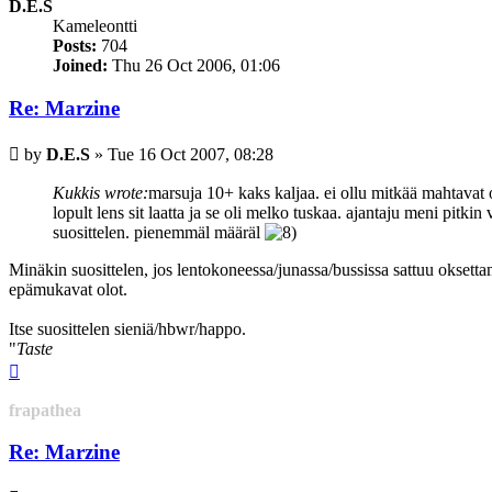
D.E.S
Kameleontti
Posts:
704
Joined:
Thu 26 Oct 2006, 01:06
Re: Marzine
Post
by
D.E.S
»
Tue 16 Oct 2007, 08:28
Kukkis wrote:
marsuja 10+ kaks kaljaa. ei ollu mitkää mahtavat olo
lopult lens sit laatta ja se oli melko tuskaa. ajantaju meni pitkin
suosittelen. pienemmäl määräl
Minäkin suosittelen, jos lentokoneessa/junassa/bussissa sattuu oksettam
epämukavat olot.
Itse suosittelen sieniä/hbwr/happo.
"
Taste
Top
frapathea
Re: Marzine