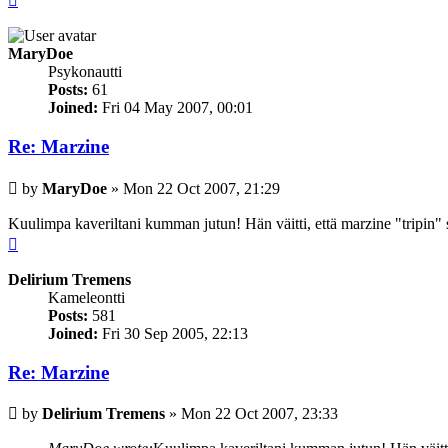
MaryDoe
Psykonautti
Posts:
61
Joined:
Fri 04 May 2007, 00:01
Re: Marzine
Post
by
MaryDoe
»
Mon 22 Oct 2007, 21:29
Kuulimpa kaveriltani kumman jutun! Hän väitti, että marzine "tripin
Top
Delirium Tremens
Kameleontti
Posts:
581
Joined:
Fri 30 Sep 2005, 22:13
Re: Marzine
Post
by
Delirium Tremens
»
Mon 22 Oct 2007, 23:33