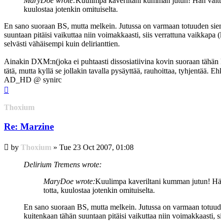
MaryDoe wrote:
Kuulimpa kaveriltani kumman jutun! Hän väitti
kuulostaa jotenkin omituiselta.
En sano suoraan BS, mutta melkein. Jutussa on varmaan totuuden siemen.
suuntaan pitäisi vaikuttaa niin voimakkaasti, siis verrattuna vaikkapa
selvästi vähäisempi kuin delirianttien.
Ainakin DXM:n(joka ei puhtaasti dissosiatiivina kovin suoraan tähän
tätä, mutta kyllä se jollakin tavalla pysäyttää, rauhoittaa, tyhjentää.
AD_HD @ synirc
Top
Thoxium
Re: Marzine
Post
by
Thoxium
»
Tue 23 Oct 2007, 01:08
Delirium Tremens wrote:
MaryDoe wrote:
Kuulimpa kaveriltani kumman jutun! Hän 
totta, kuulostaa jotenkin omituiselta.
En sano suoraan BS, mutta melkein. Jutussa on varmaan totuuden s
kuitenkaan tähän suuntaan pitäisi vaikuttaa niin voimakkaasti, 