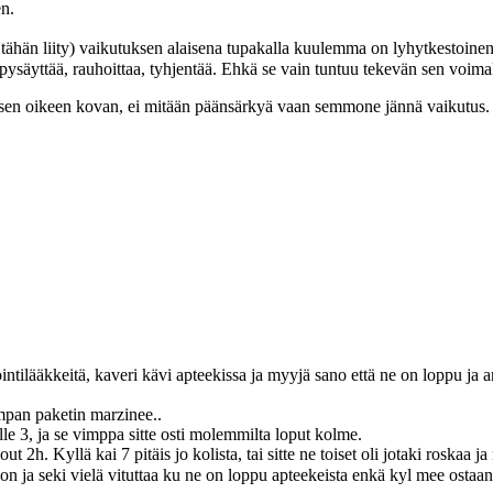
en.
 tähän liity) vaikutuksen alaisena tupakalla kuulemma on lyhytkestoin
a pysäyttää, rauhoittaa, tyhjentää. Ehkä se vain tuntuu tekevän sen voim
sen oikeen kovan, ei mitään päänsärkyä vaan semmone jännä vaikutus.
tilääkkeitä, kaveri kävi apteekissa ja myyjä sano että ne on loppu ja a
vimpan paketin marzinee..
lle 3, ja se vimppa sitte osti molemmilta loput kolme.
out 2h. Kyllä kai 7 pitäis jo kolista, tai sitte ne toiset oli jotaki roskaa
 ja seki vielä vituttaa ku ne on loppu apteekeista enkä kyl mee ostaan 