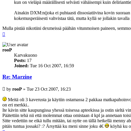
kun on vieläpä määrällisesti selvästi vähäisempi kuin deliriantti
Ainakin DXM:n(joka ei puhtaasti dissosiatiivina kovin suoraan
kokemusperäisesti vahvistaa tätä, mutta kyllä se jollakin tavall
Mulla pistää nikotiini dexmeissä päähän vitunmoisen paineen, semmo
Top
rooP
Karvakuono
Posts:
17
Joined:
Tue 16 Oct 2007, 16:59
Re: Marzine
Post
by
rooP
»
Tue 23 Oct 2007, 16:23
Meitä oli 3 kaverusta ja käytiin ostamassa 2 pakkaa matkapahoinvoin
on eri merkki..
Ite kävin sitte kaupungissa yhessä toisessa apteekissa ja ostin sieltä 
Päätettiin tehä nii että molemmat ottaa omistaan 4 kpl ja annetaan toisi
Sitte vedettiin ne eikä tullu mitään, tai nytte on tällä hetkellä menny ab
pitäis tuntua jossaki? :? Ärsyttää ku meni sinne joku 4€
köyhä ku oon