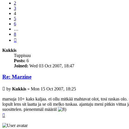
2
3
4
5
6
…
8
Next
Kukkis
Tuppisuu
Posts:
6
Joined:
Wed 03 Oct 2007, 18:47
Re: Marzine
Post
by
Kukkis
»
Mon 15 Oct 2007, 18:25
marsuja 10+ kaks kaljaa. ei ollu mitkää mahtavat olot, tosi raskas olo. s
lopult lens sit laatta ja se oli melko tuskaa. ajantaju meni pitkin vittua
suosittelen. pienemmäl määräl
Top