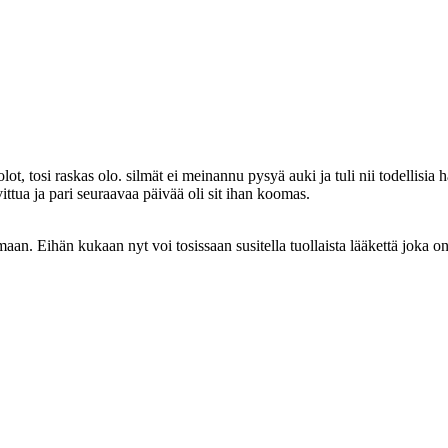
t, tosi raskas olo. silmät ei meinannu pysyä auki ja tuli nii todellisia h
 vittua ja pari seuraavaa päivää oli sit ihan koomas.
aan. Eihän kukaan nyt voi tosissaan susitella tuollaista lääkettä joka on