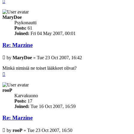
Top
MaryDoe
Psykonautti
Posts:
61
Joined:
Fri 04 May 2007, 00:01
Re: Marzine
Post
by
MaryDoe
»
Tue 23 Oct 2007, 16:42
Minkä nimisiä ne toiset lääkkeet olivat?
Top
rooP
Karvakuono
Posts:
17
Joined:
Tue 16 Oct 2007, 16:59
Re: Marzine
Post
by
rooP
»
Tue 23 Oct 2007, 16:50