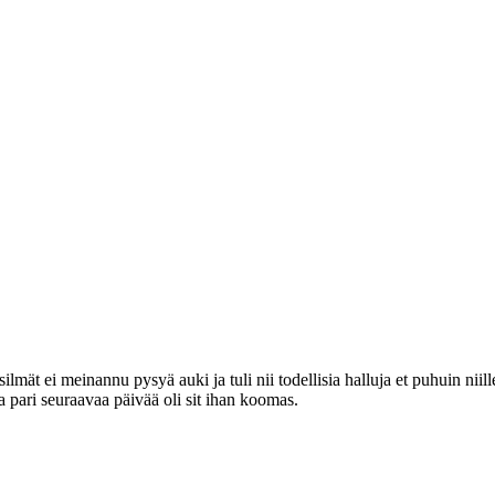
ilmät ei meinannu pysyä auki ja tuli nii todellisia halluja et puhuin niil
 ja pari seuraavaa päivää oli sit ihan koomas.