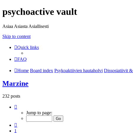
psychoactive vault
Asiaa Asiasta Asiallisesti
Skip to content
Quick links
FAQ
Home
Board index
Psykoaktiivien hautaholvi
Dissosiatiivit & 
Marzine
232 posts
Page
4
Jump to page:
of
8
Previous
1