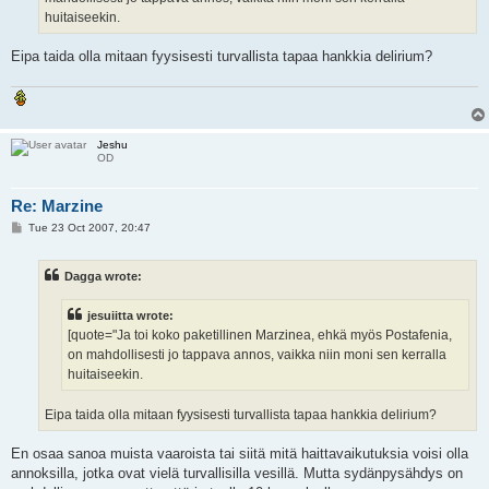
huitaiseekin.
Eipa taida olla mitaan fyysisesti turvallista tapaa hankkia delirium?
Jeshu
OD
Re: Marzine
P
Tue 23 Oct 2007, 20:47
o
s
t
Dagga wrote:
jesuiitta wrote:
[quote="Ja toi koko paketillinen Marzinea, ehkä myös Postafenia,
on mahdollisesti jo tappava annos, vaikka niin moni sen kerralla
huitaiseekin.
Eipa taida olla mitaan fyysisesti turvallista tapaa hankkia delirium?
En osaa sanoa muista vaaroista tai siitä mitä haittavaikutuksia voisi olla
annoksilla, jotka ovat vielä turvallisilla vesillä. Mutta sydänpysähdys on