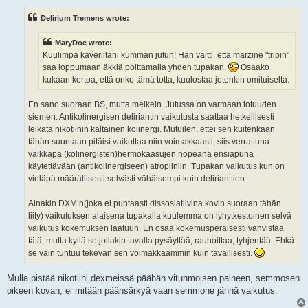
s
t
Delirium Tremens wrote:
MaryDoe wrote:
Kuulimpa kaveriltani kumman jutun! Hän väitti, että marzine "tripin"
saa loppumaan äkkiä polttamalla yhden tupakan.
Osaako
kukaan kertoa, että onko tämä totta, kuulostaa jotenkin omituiselta.
En sano suoraan BS, mutta melkein. Jutussa on varmaan totuuden
siemen. Antikolinergisen deliriantin vaikutusta saattaa hetkellisesti
leikata nikotiinin kaltainen kolinergi. Mutuilen, ettei sen kuitenkaan
tähän suuntaan pitäisi vaikuttaa niin voimakkaasti, siis verrattuna
vaikkapa (kolinergisten)hermokaasujen nopeana ensiapuna
käytettävään (antikolinergiseen) atropiiniin. Tupakan vaikutus kun on
vieläpä määrällisesti selvästi vähäisempi kuin delirianttien.
Ainakin DXM:n(joka ei puhtaasti dissosiatiivina kovin suoraan tähän
liity) vaikutuksen alaisena tupakalla kuulemma on lyhytkestoinen selvä
vaikutus kokemuksen laatuun. En osaa kokemusperäisesti vahvistaa
tätä, mutta kyllä se jollakin tavalla pysäyttää, rauhoittaa, tyhjentää. Ehkä
se vain tuntuu tekevän sen voimakkaammin kuin tavallisesti.
Mulla pistää nikotiini dexmeissä päähän vitunmoisen paineen, semmosen
oikeen kovan, ei mitään päänsärkyä vaan semmone jännä vaikutus.