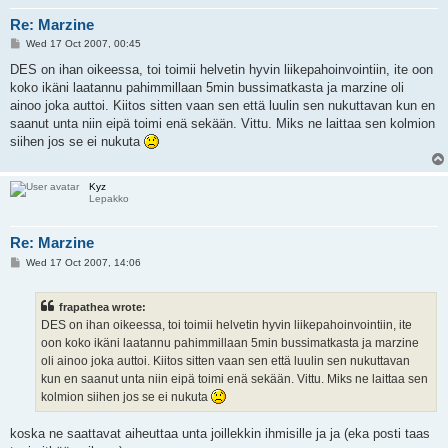
Re: Marzine
P
Wed 17 Oct 2007, 00:45
o
s
DES on ihan oikeessa, toi toimii helvetin hyvin liikepahoinvointiin, ite oon
t
koko ikäni laatannu pahimmillaan 5min bussimatkasta ja marzine oli
ainoo joka auttoi. Kiitos sitten vaan sen että luulin sen nukuttavan kun en
saanut unta niin eipä toimi enä sekään. Vittu. Miks ne laittaa sen kolmion
siihen jos se ei nukuta
Kyz
Lepakko
Re: Marzine
P
Wed 17 Oct 2007, 14:06
o
s
t
frapathea wrote:
DES on ihan oikeessa, toi toimii helvetin hyvin liikepahoinvointiin, ite
oon koko ikäni laatannu pahimmillaan 5min bussimatkasta ja marzine
oli ainoo joka auttoi. Kiitos sitten vaan sen että luulin sen nukuttavan
kun en saanut unta niin eipä toimi enä sekään. Vittu. Miks ne laittaa sen
kolmion siihen jos se ei nukuta
koska ne saattavat aiheuttaa unta joillekkin ihmisille ja ja (eka posti taas