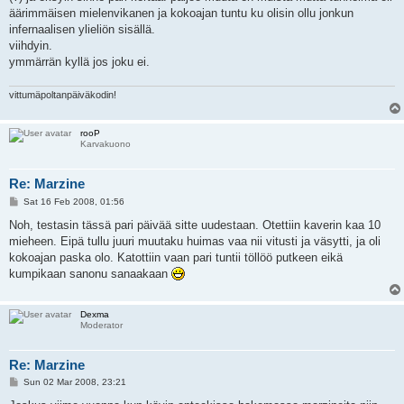
äärimmäisen mielenvikanen ja kokoajan tuntu ku olisin ollu jonkun
infernaalisen ylieliön sisällä.
viihdyin.
ymmärrän kyllä jos joku ei.
vittumäpoltanpäiväkodin!
rooP
Karvakuono
Re: Marzine
P
Sat 16 Feb 2008, 01:56
o
s
Noh, testasin tässä pari päivää sitte uudestaan. Otettiin kaverin kaa 10
t
mieheen. Eipä tullu juuri muutaku huimas vaa nii vitusti ja väsytti, ja oli
kokoajan paska olo. Katottiin vaan pari tuntii töllöö putkeen eikä
kumpikaan sanonu sanaakaan
Dexma
Moderator
Re: Marzine
P
Sun 02 Mar 2008, 23:21
o
s