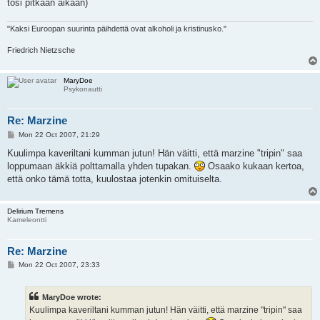
tosi pitkään aikaan)
"Kaksi Euroopan suurinta päihdettä ovat alkoholi ja kristinusko."
Friedrich Nietzsche
MaryDoe
Psykonautti
Re: Marzine
P
Mon 22 Oct 2007, 21:29
o
s
Kuulimpa kaveriltani kumman jutun! Hän väitti, että marzine "tripin" saa
t
loppumaan äkkiä polttamalla yhden tupakan.
Osaako kukaan kertoa,
että onko tämä totta, kuulostaa jotenkin omituiselta.
Delirium Tremens
Kameleontti
Re: Marzine
P
Mon 22 Oct 2007, 23:33
o
s
t
MaryDoe wrote:
Kuulimpa kaveriltani kumman jutun! Hän väitti, että marzine "tripin" saa