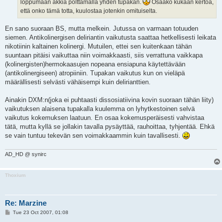
loppumaan äkkiä polttamalla yhden tupakan.
Osaako kukaan kertoa,
että onko tämä totta, kuulostaa jotenkin omituiselta.
En sano suoraan BS, mutta melkein. Jutussa on varmaan totuuden
siemen. Antikolinergisen deliriantin vaikutusta saattaa hetkellisesti leikata
nikotiinin kaltainen kolinergi. Mutuilen, ettei sen kuitenkaan tähän
suuntaan pitäisi vaikuttaa niin voimakkaasti, siis verrattuna vaikkapa
(kolinergisten)hermokaasujen nopeana ensiapuna käytettävään
(antikolinergiseen) atropiiniin. Tupakan vaikutus kun on vieläpä
määrällisesti selvästi vähäisempi kuin delirianttien.
Ainakin DXM:n(joka ei puhtaasti dissosiatiivina kovin suoraan tähän liity)
vaikutuksen alaisena tupakalla kuulemma on lyhytkestoinen selvä
vaikutus kokemuksen laatuun. En osaa kokemusperäisesti vahvistaa
tätä, mutta kyllä se jollakin tavalla pysäyttää, rauhoittaa, tyhjentää. Ehkä
se vain tuntuu tekevän sen voimakkaammin kuin tavallisesti.
AD_HD @ synirc
Thoxium
Re: Marzine
P
Tue 23 Oct 2007, 01:08
o