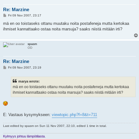
Re: Marzine
P
Fri 09 Nov 2007, 23:17
o
s
mä en oo toistaseks ottanu muutaku noita postafeneja mutta kertokaa
t
ihmiset kannattaako ostaa noita marsuja? saaks niistä mitään irti?
spasm
OD
Re: Marzine
P
Fri 09 Nov 2007, 23:19
o
s
t
marya wrote:
mä en oo toistaseks ottanu muutaku noita postafeneja mutta kertokaa
ihmiset kannattaako ostaa noita marsuja? saaks niistä mitään irti?
E: Vastaus kysymykseen:
viewtopic.php?f=8&t=711
Last edited by
spasm
on Sun 11 Nov 2007, 22:10, edited 1 time in total.
Kylmyys johtuu lämpötilasta.