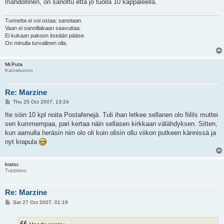
mahdollinen, on sanottu että jo tuolla 10 kappaleella.
Tunnetta ei voi ostaa: sanotaan.
Vaan ei sanoillakaan saavuttaa.
Ei kukaan pakoon itseään pääse.
On minulla turvallinen olla.
Mr.Puta
Karvakuono
Re: Marzine
P
Thu 25 Oct 2007, 13:24
o
s
Ite söin 10 kpl noita Postafenejä. Tuli ihan letkee sellanen olo fiilils muttei
t
sen kummempaa, pari kertaa näin sellasen kirkkaan välähdyksen. Sitten,
kun aamulla heräsin niin olo oli kuin olisin ollu viikon putkeen kännissä ja
nyt krapula
kratoc
Tuppisuu
Re: Marzine
P
Sat 27 Oct 2007, 01:19
o
s
t