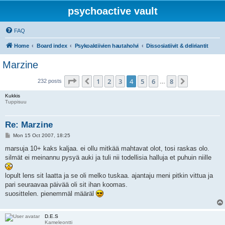
psychoactive vault
FAQ
Home
Board index
Psykoaktiivien hautaholvi
Dissosiatiivit & deliriantit
Marzine
Page
4
of
8
1
2
3
4
5
6
8
Previous
Next
232 posts
…
Kukkis
Tuppisuu
Re: Marzine
P
Mon 15 Oct 2007, 18:25
o
s
marsuja 10+ kaks kaljaa. ei ollu mitkää mahtavat olot, tosi raskas olo.
t
silmät ei meinannu pysyä auki ja tuli nii todellisia halluja et puhuin niille
lopult lens sit laatta ja se oli melko tuskaa. ajantaju meni pitkin vittua ja
pari seuraavaa päivää oli sit ihan koomas.
suosittelen. pienemmäl määräl
D.E.S
Kameleontti