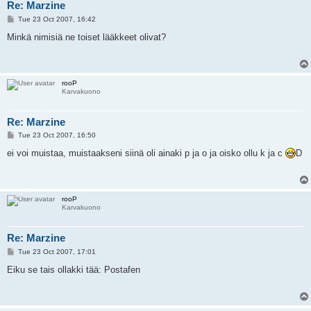
Re: Marzine
P
Tue 23 Oct 2007, 16:42
o
s
Minkä nimisiä ne toiset lääkkeet olivat?
t
rooP
Karvakuono
Re: Marzine
P
Tue 23 Oct 2007, 16:50
o
s
ei voi muistaa, muistaakseni siinä oli ainaki p ja o ja oisko ollu k ja c
D
t
rooP
Karvakuono
Re: Marzine
P
Tue 23 Oct 2007, 17:01
o
s
Eiku se tais ollakki tää: Postafen
t