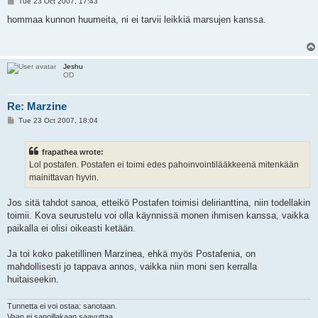
P
Tue 23 Oct 2007, 17:43
o
s
hommaa kunnon huumeita, ni ei tarvii leikkiä marsujen kanssa.
t
Jeshu
OD
Re: Marzine
P
Tue 23 Oct 2007, 18:04
o
s
t
frapathea wrote:
Lol postafen. Postafen ei toimi edes pahoinvointilääkkeenä mitenkään
mainittavan hyvin.
Jos sitä tahdot sanoa, etteikö Postafen toimisi delirianttina, niin todellakin
toimii. Kova seurustelu voi olla käynnissä monen ihmisen kanssa, vaikka
paikalla ei olisi oikeasti ketään.
Ja toi koko paketillinen Marzinea, ehkä myös Postafenia, on
mahdollisesti jo tappava annos, vaikka niin moni sen kerralla
huitaiseekin.
Tunnetta ei voi ostaa: sanotaan.
Vaan ei sanoillakaan saavuttaa.