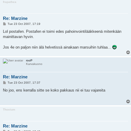
frapathea
Re: Marzine
P
Tue 23 Oct 2007, 17:19
o
s
Lol postafen. Postafen ei toimi edes pahoinvointilääkkeenä mitenkään
t
mainittavan hyvin.
Jos 4e on paljon niin älä helvetissä ainakaan marsuihin tuhlaa...
rooP
Karvakuono
Re: Marzine
P
Tue 23 Oct 2007, 17:37
o
s
No joo, ens kerralla sitte se koko pakkaus nii ei tuu vajareita
t
Thoxium
Re: Marzine