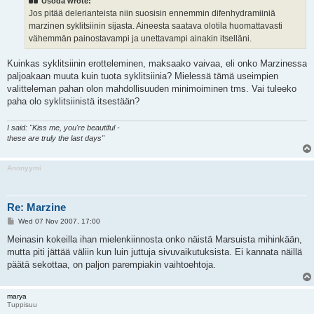
Usoda wrote:
Jos pitää delerianteista niin suosisin ennemmin difenhydramiiniä
marzinen syklitsiinin sijasta. Aineesta saatava olotila huomattavasti
vähemmän painostavampi ja unettavampi ainakin itselläni.
Kuinkas syklitsiinin erotteleminen, maksaako vaivaa, eli onko Marzinessa
paljoakaan muuta kuin tuota syklitsiinia? Mielessä tämä useimpien
valitteleman pahan olon mahdollisuuden minimoiminen tms. Vai tuleeko
paha olo syklitsiinistä itsestään?
I said: "Kiss me, you're beautiful -
these are truly the last days"
Anonyymi
Re: Marzine
P
Wed 07 Nov 2007, 17:00
o
s
Meinasin kokeilla ihan mielenkiinnosta onko näistä Marsuista mihinkään,
t
mutta piti jättää väliin kun luin juttuja sivuvaikutuksista. Ei kannata näillä
päätä sekottaa, on paljon parempiakin vaihtoehtoja.
marya
Tuppisuu