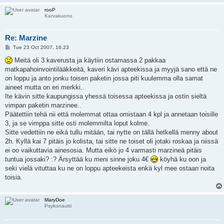
rooP
Karvakuono
Re: Marzine
P
Tue 23 Oct 2007, 16:23
o
s
Meitä oli 3 kaverusta ja käytiin ostamassa 2 pakkaa
t
matkapahoinvointilääkkeitä, kaveri kävi apteekissa ja myyjä sano että ne
on loppu ja anto jonku toisen paketin jossa piti kuulemma olla samat
aineet mutta on eri merkki..
Ite kävin sitte kaupungissa yhessä toisessa apteekissa ja ostin sieltä
vimpan paketin marzinee..
Päätettiin tehä nii että molemmat ottaa omistaan 4 kpl ja annetaan toisille
3, ja se vimppa sitte osti molemmilta loput kolme.
Sitte vedettiin ne eikä tullu mitään, tai nytte on tällä hetkellä menny about
2h. Kyllä kai 7 pitäis jo kolista, tai sitte ne toiset oli jotaki roskaa ja niissä
ei oo vaikuttavia ainesosia. Mutta eikö jo 4 varmasti marzineä pitäis
tuntua jossaki? :? Ärsyttää ku meni sinne joku 4€
köyhä ku oon ja
seki vielä vituttaa ku ne on loppu apteekeista enkä kyl mee ostaan noita
toisia.
MaryDoe
Psykonautti