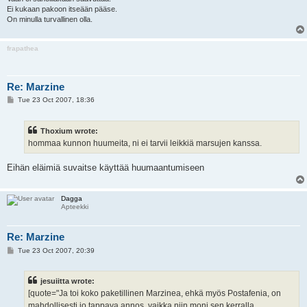
Ei kukaan pakoon itseään pääse.
On minulla turvallinen olla.
frapathea
Re: Marzine
P
Tue 23 Oct 2007, 18:36
o
s
t
Thoxium wrote:
hommaa kunnon huumeita, ni ei tarvii leikkiä marsujen kanssa.
Eihän eläimiä suvaitse käyttää huumaantumiseen
Dagga
Apteekki
Re: Marzine
P
Tue 23 Oct 2007, 20:39
o
s
t
jesuiitta wrote:
[quote="Ja toi koko paketillinen Marzinea, ehkä myös Postafenia, on
mahdollisesti jo tappava annos, vaikka niin moni sen kerralla