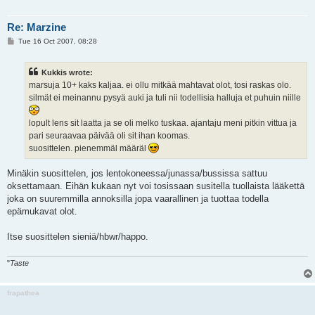
Re: Marzine
P
Tue 16 Oct 2007, 08:28
o
s
t
Kukkis wrote:
marsuja 10+ kaks kaljaa. ei ollu mitkää mahtavat olot, tosi raskas olo.
silmät ei meinannu pysyä auki ja tuli nii todellisia halluja et puhuin niille
lopult lens sit laatta ja se oli melko tuskaa. ajantaju meni pitkin vittua ja
pari seuraavaa päivää oli sit ihan koomas.
suosittelen. pienemmäl määräl
Minäkin suosittelen, jos lentokoneessa/junassa/bussissa sattuu
oksettamaan. Eihän kukaan nyt voi tosissaan susitella tuollaista lääkettä
joka on suuremmilla annoksilla jopa vaarallinen ja tuottaa todella
epämukavat olot.
Itse suosittelen sieniä/hbwr/happo.
"
Taste
frapathea