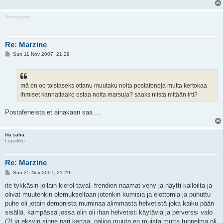
Anonyymi
Re: Marzine
P
Sun 11 Nov 2007, 21:29
o
s
t
mä en oo toistaseks ottanu muutaku noita postafeneja mutta kertokaa
ihmiset kannattaako ostaa noita marsuja? saaks niistä mitään irti?
Postafeneista et ainakaan saa ...
tila saha
Lepakko
Re: Marzine
P
Sun 25 Nov 2007, 21:29
o
s
ite tykkäsin jollain kierol taval. frendien naamat veny ja näytti kalloilta ja
t
olivat muutenkin olemukseltaan jotenkin kumisia ja elottomia ja puhuttu
puhe oli jotain demonista muminaa alimmasta helvetistä joka kaiku pään
sisällä. kämpässä jossa olin oli ihan helvetisti käytäviä ja perverssi valo
(?) ja eksyin sinne pari kertaa. paljoo muuta en muista mutta tunnelma oli