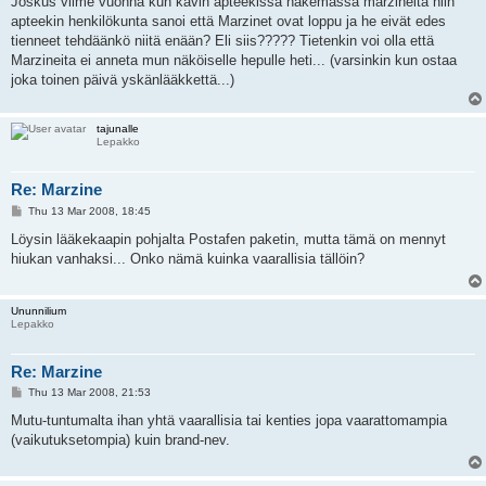
Joskus viime vuonna kun kävin apteekissa hakemassa marzineita niin
t
apteekin henkilökunta sanoi että Marzinet ovat loppu ja he eivät edes
tienneet tehdäänkö niitä enään? Eli siis????? Tietenkin voi olla että
Marzineita ei anneta mun näköiselle hepulle heti... (varsinkin kun ostaa
joka toinen päivä yskänlääkkettä...)
tajunalle
Lepakko
Re: Marzine
P
Thu 13 Mar 2008, 18:45
o
s
Löysin lääkekaapin pohjalta Postafen paketin, mutta tämä on mennyt
t
hiukan vanhaksi... Onko nämä kuinka vaarallisia tällöin?
Ununnilium
Lepakko
Re: Marzine
P
Thu 13 Mar 2008, 21:53
o
s
Mutu-tuntumalta ihan yhtä vaarallisia tai kenties jopa vaarattomampia
t
(vaikutuksetompia) kuin brand-nev.