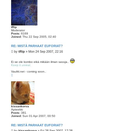
tRip
Moderator
Posts:
6169
Joined:
Thu 22 Sep 2005, 02:40
RE: MISTÄ PARHAAT EUFORIAT?
P
by
tRip
»
Mon 24 Sep 2007, 22:16
o
s
Ei se ole kombo eikä mikään ilman savuja..
t
Keep it unreal.
Vaultti.net - coming soon..
T
o
p
kissankorva
Apteekki
Posts:
381
Joined:
Sun 01 Apr 2007, 00:50
RE: MISTÄ PARHAAT EUFORIAT?
P
by
kissankorva
»
Fri 28 Sep 2007, 17:28