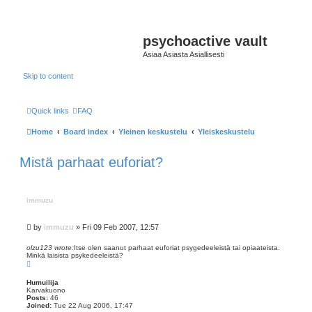
psychoactive vault
Asiaa Asiasta Asiallisesti
Skip to content
Quick links
FAQ
Home
Board index
Yleinen keskustelu
Yleiskeskustelu
Mistä parhaat euforiat?
immuzu
P
by
immuzu
»
Fri 09 Feb 2007, 12:57
o
s
olzu123 wrote:
Itse olen saanut parhaat euforiat psygedeeleistä tai opiaateista.
Minkä laisista psykedeeleistä?
t
T
o
p
Humuilija
Karvakuono
Posts:
46
Joined:
Tue 22 Aug 2006, 17:47