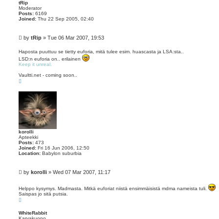
tRip
Moderator
Posts:
6169
Joined:
Thu 22 Sep 2005, 02:40
P
by
tRip
»
Tue 06 Mar 2007, 19:53
o
s
Haposta puuttuu se tietty euforia, mitä tulee esim. huascasta ja LSA:sta..
t
LSD:n euforia on.. erilainen
Keep it unreal.
Vaultti.net - coming soon..
T
o
p
korolli
Apteekki
Posts:
473
Joined:
Fri 16 Jun 2006, 12:50
Location:
Babylon suburbia
P
by
korolli
»
Wed 07 Mar 2007, 11:17
o
s
Helppo kysymys. Madmasta. Mitkä euforiat niistä ensimmäisistä mdma nameista tuli.
t
Saispas jo sitä putsia.
T
o
p
WhiteRabbit
Karvakuono