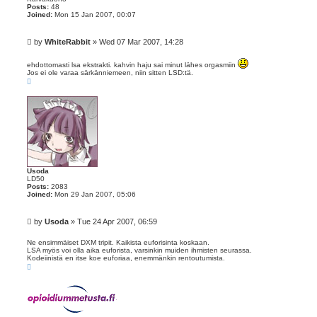
Posts:
48
Joined:
Mon 15 Jan 2007, 00:07
P
by
WhiteRabbit
»
Wed 07 Mar 2007, 14:28
o
s
ehdottomasti lsa ekstrakti. kahvin haju sai minut lähes orgasmiin
t
Jos ei ole varaa särkänniemeen, niin sitten LSD:tä.
T
o
p
Usoda
LD50
Posts:
2083
Joined:
Mon 29 Jan 2007, 05:06
P
by
Usoda
»
Tue 24 Apr 2007, 06:59
o
s
Ne ensimmäiset DXM tripit. Kaikista euforisinta koskaan.
LSA myös voi olla aika euforista, varsinkin muiden ihmisten seurassa.
t
Kodeiinistä en itse koe euforiaa, enemmänkin rentoutumista.
T
o
p