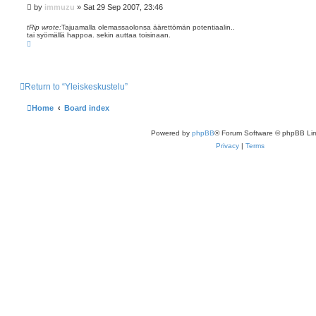
P
by
immuzu
»
Sat 29 Sep 2007, 23:46
o
s
tRip wrote:
Tajuamalla olemassaolonsa äärettömän potentiaalin..
tai syömällä happoa. sekin auttaa toisinaan.
t
T
o
p
Return to “Yleiskeskustelu”
Home
Board index
Powered by
phpBB
® Forum Software © phpBB Lim
Privacy
|
Terms