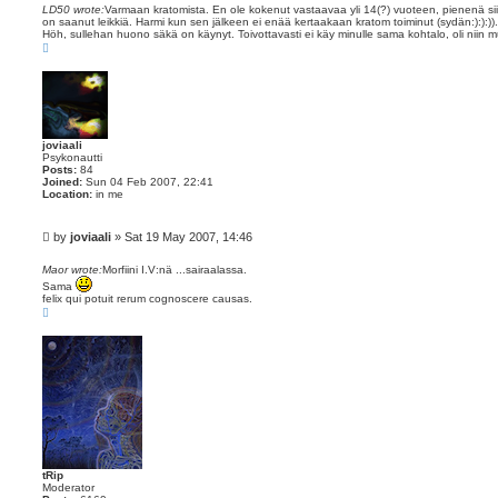
s
LD50 wrote:
Varmaan kratomista. En ole kokenut vastaavaa yli 14(?) vuoteen, pienenä si
on saanut leikkiä. Harmi kun sen jälkeen ei enää kertaakaan kratom toiminut (sydän:):):)).
t
Höh, sullehan huono säkä on käynyt. Toivottavasti ei käy minulle sama kohtalo, oli niin 
T
o
p
joviaali
Psykonautti
Posts:
84
Joined:
Sun 04 Feb 2007, 22:41
Location:
in me
P
by
joviaali
»
Sat 19 May 2007, 14:46
o
s
Maor wrote:
Morfiini I.V:nä ...sairaalassa.
t
Sama
felix qui potuit rerum cognoscere causas.
T
o
p
tRip
Moderator