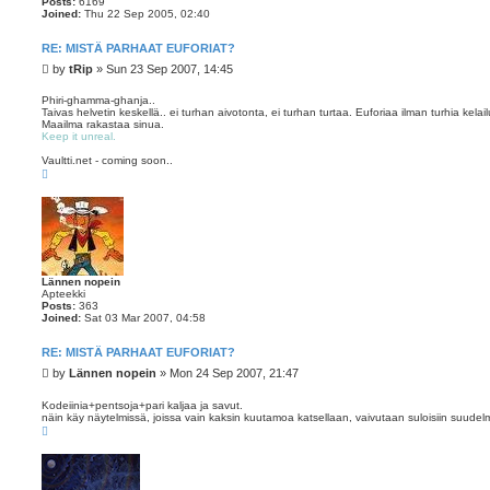
Posts:
6169
Joined:
Thu 22 Sep 2005, 02:40
RE: MISTÄ PARHAAT EUFORIAT?
P
by
tRip
»
Sun 23 Sep 2007, 14:45
o
s
Phiri-ghamma-ghanja..
Taivas helvetin keskellä.. ei turhan aivotonta, ei turhan turtaa. Euforiaa ilman turhia kelail
t
Maailma rakastaa sinua.
Keep it unreal.
Vaultti.net - coming soon..
T
o
p
Lännen nopein
Apteekki
Posts:
363
Joined:
Sat 03 Mar 2007, 04:58
RE: MISTÄ PARHAAT EUFORIAT?
P
by
Lännen nopein
»
Mon 24 Sep 2007, 21:47
o
s
Kodeiinia+pentsoja+pari kaljaa ja savut.
näin käy näytelmissä, joissa vain kaksin kuutamoa katsellaan, vaivutaan suloisiin suudelmiin
t
T
o
p