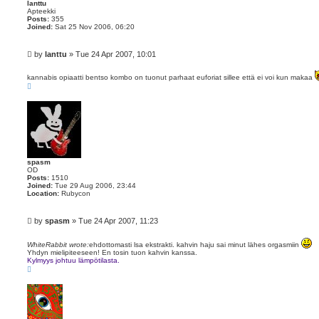
lanttu
Apteekki
Posts:
355
Joined:
Sat 25 Nov 2006, 06:20
P
by
lanttu
»
Tue 24 Apr 2007, 10:01
o
s
kannabis opiaatti bentso kombo on tuonut parhaat euforiat sillee että ei voi kun makaa
t
T
o
p
spasm
OD
Posts:
1510
Joined:
Tue 29 Aug 2006, 23:44
Location:
Rubycon
P
by
spasm
»
Tue 24 Apr 2007, 11:23
o
s
WhiteRabbit wrote:
ehdottomasti lsa ekstrakti. kahvin haju sai minut lähes orgasmiin
t
Yhdyn mielipiteeseen! En tosin tuon kahvin kanssa.
Kylmyys johtuu lämpötilasta.
T
o
p