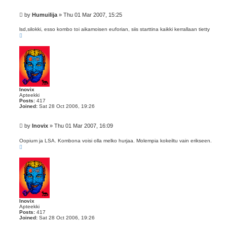
P
by
Humuilija
»
Thu 01 Mar 2007, 15:25
o
s
lsd,silokki, esso kombo toi aikamoisen euforian, siis starttina kaikki kerrallaan tietty
T
t
o
p
Inovix
Apteekki
Posts:
417
Joined:
Sat 28 Oct 2006, 19:26
P
by
Inovix
»
Thu 01 Mar 2007, 16:09
o
s
Oopium ja LSA. Kombona voisi olla melko hurjaa. Molempia kokeiltu vain erikseen.
T
t
o
p
Inovix
Apteekki
Posts:
417
Joined:
Sat 28 Oct 2006, 19:26