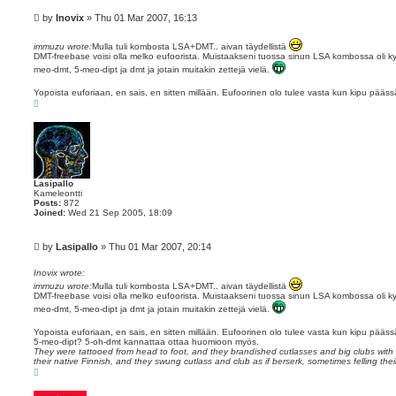
P
by
Inovix
»
Thu 01 Mar 2007, 16:13
o
s
immuzu wrote:
Mulla tuli kombosta LSA+DMT.. aivan täydellistä
t
DMT-freebase voisi olla melko eufoorista. Muistaakseni tuossa sinun LSA kombossa oli kyse
meo-dmt, 5-meo-dipt ja dmt ja jotain muitakin zettejä vielä.
Yopoista euforiaan, en sais, en sitten millään. Eufoorinen olo tulee vasta kun kipu pää
T
o
p
Lasipallo
Kameleontti
Posts:
872
Joined:
Wed 21 Sep 2005, 18:09
P
by
Lasipallo
»
Thu 01 Mar 2007, 20:14
o
s
Inovix wrote:
t
immuzu wrote:
Mulla tuli kombosta LSA+DMT.. aivan täydellistä
DMT-freebase voisi olla melko eufoorista. Muistaakseni tuossa sinun LSA kombossa oli kyse
meo-dmt, 5-meo-dipt ja dmt ja jotain muitakin zettejä vielä.
Yopoista euforiaan, en sais, en sitten millään. Eufoorinen olo tulee vasta kun kipu pää
5-meo-dipt? 5-oh-dmt kannattaa ottaa huomioon myös.
They were tattooed from head to foot, and they brandished cutlasses and big clubs with
their native Finnish, and they swung cutlass and club as if berserk, sometimes felling thei
T
o
p