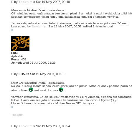
P
by
Thoxium
»
Sat 19 May 2007, 00:48
o
s
Maor wrote:
Morfiini I.V:nä ...sairaalassa.
Olin siinä luulossa, että antavat sen verran pieninä annoksina ettei hirveitä oloja tulisi, k
t
koskaan semmoiseen tilaan joudu että sairaalassa joutuisin ottamaan morfiinia.
Tähän asti parhaat euforiat tullut Kratomista, mutta eipä ole hirveän pitkä tuo CV:kään.
Last edited by
Thoxium
on Sat 19 May 2007, 00:53, edited 2 times in total.
T
o
p
LD50
Apteekki
Posts:
459
Joined:
Wed 05 Jul 2006, 01:29
P
by
LD50
»
Sat 19 May 2007, 00:51
o
s
Maor wrote:
Morfiini I.V:nä ...sairaalassa.
No jaa, tuli aika monta kertaa leikkauksen jälkeen piikkiä. Mitää ei jääny päähän pariin pä
t
aika hulluna
veripussin kanssa
.
Varmaan kratomista. En ole kokenut vastaavaa yli 14(?) vuoteen, pienenä siis samanlai
leikkiä. Harmi kun sen jälkeen ei enää kertaakaan kratom toiminut (sydän:):):)).
I haven't been this scared since Mother Teresa OD'd in my car
T
o
p
Thoxium
P
by
Thoxium
»
Sat 19 May 2007, 00:54
o