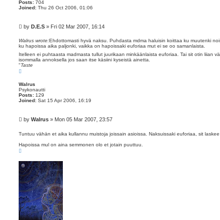
Posts:
704
Joined:
Thu 26 Oct 2006, 01:06
P
by
D.E.S
»
Fri 02 Mar 2007, 16:14
o
s
Walrus wrote:
Ehdottomasti hyvä naksu. Puhdasta mdma haluisin koittaa ku muutenki noi
ku hapoissa aika paljonki, vaikka on hapoissaki euforiaa mut ei se oo samanlaista.
t
Itelleen ei puhtaasta madmasta tullut juurikaan minkäänlaista euforiaa. Tai sit otin liian 
isommalla annoksella jos saan itse käsiini kyseistä ainetta.
"
Taste
T
o
p
Walrus
Psykonautti
Posts:
129
Joined:
Sat 15 Apr 2006, 16:19
P
by
Walrus
»
Mon 05 Mar 2007, 23:57
o
s
Tuntuu vähän et aika kullannu muistoja joissain asioissa. Naksuissaki euforiaa, sit laskee 
t
Hapoissa mul on aina semmonen olo et jotain puuttuu.
T
o
p