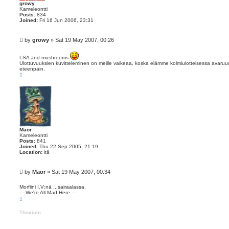
growy
Kameleontti
Posts:
834
Joined:
Fri 16 Jun 2006, 23:31
P
by
growy
»
Sat 19 May 2007, 00:26
o
s
LSA and mushrooms
t
Ulottuvuuksien kuvitteleminen on meille vaikeaa, koska elämme kolmiulotteisessa avar
eteenpäin.
T
o
p
Maor
Kameleontti
Posts:
841
Joined:
Thu 22 Sep 2005, 21:19
Location:
itä
P
by
Maor
»
Sat 19 May 2007, 00:34
o
s
Morfiini I.V:nä ...sairaalassa.
-:- We're All Mad Here -:-
t
T
o
p
Thoxium