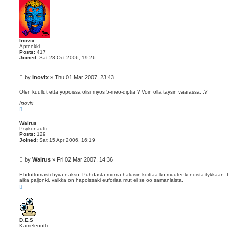
Inovix
Apteekki
Posts:
417
Joined:
Sat 28 Oct 2006, 19:26
P
by
Inovix
»
Thu 01 Mar 2007, 23:43
o
s
Olen kuullut että yopoissa olisi myös 5-meo-diptiä ? Voin olla täysin väärässä. :?
t
Inovix
T
o
p
Walrus
Psykonautti
Posts:
129
Joined:
Sat 15 Apr 2006, 16:19
P
by
Walrus
»
Fri 02 Mar 2007, 14:36
o
s
Ehdottomasti hyvä naksu. Puhdasta mdma haluisin koittaa ku muutenki noista tykkään. 
aika paljonki, vaikka on hapoissaki euforiaa mut ei se oo samanlaista.
t
T
o
p
D.E.S
Kameleontti