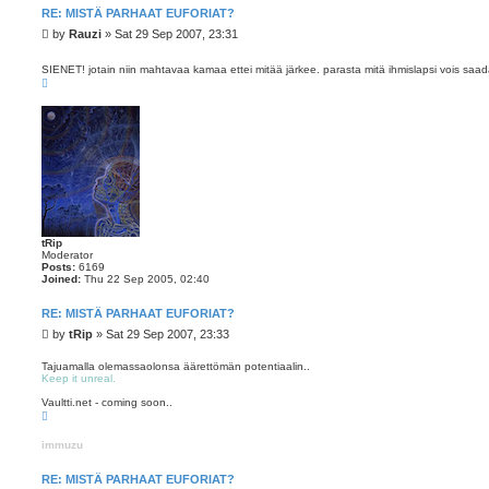
RE: MISTÄ PARHAAT EUFORIAT?
P
by
Rauzi
»
Sat 29 Sep 2007, 23:31
o
s
SIENET! jotain niin mahtavaa kamaa ettei mitää järkee. parasta mitä ihmislapsi vois saa
t
T
o
p
tRip
Moderator
Posts:
6169
Joined:
Thu 22 Sep 2005, 02:40
RE: MISTÄ PARHAAT EUFORIAT?
P
by
tRip
»
Sat 29 Sep 2007, 23:33
o
s
Tajuamalla olemassaolonsa äärettömän potentiaalin..
Keep it unreal.
t
Vaultti.net - coming soon..
T
o
p
immuzu
RE: MISTÄ PARHAAT EUFORIAT?