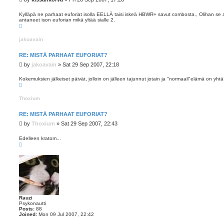
o
s
Kylläpä ne parhaat euforiat isolla EELLÄ taisi iskeä HBWR+ savut combosta., Olihan se
antaneet ison euforian mikä yltää sialle 2.
t
T
o
p
jakoavain
RE: MISTÄ PARHAAT EUFORIAT?
P
by
jakoavain
»
Sat 29 Sep 2007, 22:18
o
s
Kokemuksien jälkeiset päivät, jolloin on jälleen tajunnut jotain ja "normaali"elämä on yht
T
t
o
p
Thoxium
RE: MISTÄ PARHAAT EUFORIAT?
P
by
Thoxium
»
Sat 29 Sep 2007, 22:43
o
s
Edelleen kratom...
T
t
o
p
Rauzi
Psykonautti
Posts:
88
Joined:
Mon 09 Jul 2007, 22:42