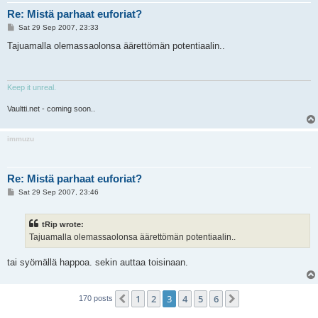
Re: Mistä parhaat euforiat?
P
Sat 29 Sep 2007, 23:33
o
s
Tajuamalla olemassaolonsa äärettömän potentiaalin..
t
Keep it unreal.
Vaultti.net - coming soon..
immuzu
Re: Mistä parhaat euforiat?
P
Sat 29 Sep 2007, 23:46
o
s
t
tRip wrote:
Tajuamalla olemassaolonsa äärettömän potentiaalin..
tai syömällä happoa. sekin auttaa toisinaan.
1
2
3
4
5
6
Previous
Next
170 posts