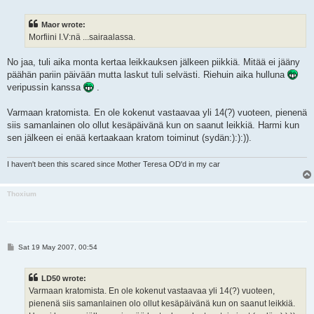
o
s
t
Maor wrote:
Morfiini I.V:nä ...sairaalassa.
No jaa, tuli aika monta kertaa leikkauksen jälkeen piikkiä. Mitää ei jääny
päähän pariin päivään mutta laskut tuli selvästi. Riehuin aika hulluna
veripussin kanssa
.
Varmaan kratomista. En ole kokenut vastaavaa yli 14(?) vuoteen, pienenä
siis samanlainen olo ollut kesäpäivänä kun on saanut leikkiä. Harmi kun
sen jälkeen ei enää kertaakaan kratom toiminut (sydän:):):)).
I haven't been this scared since Mother Teresa OD'd in my car
Thoxium
P
Sat 19 May 2007, 00:54
o
s
t
LD50 wrote:
Varmaan kratomista. En ole kokenut vastaavaa yli 14(?) vuoteen,
pienenä siis samanlainen olo ollut kesäpäivänä kun on saanut leikkiä.