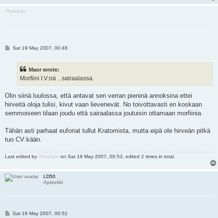
Thoxium
P
Sat 19 May 2007, 00:48
o
s
t
Maor wrote:
Morfiini I.V:nä ...sairaalassa.
Olin siinä luulossa, että antavat sen verran pieninä annoksina ettei
hirveitä oloja tulisi, kivut vaan lievenevät. No toivottavasti en koskaan
semmoiseen tilaan joudu että sairaalassa joutuisin ottamaan morfiinia.
Tähän asti parhaat euforiat tullut Kratomista, mutta eipä ole hirveän pitkä
tuo CV:kään.
Last edited by
Thoxium
on Sat 19 May 2007, 00:53, edited 2 times in total.
LD50
Apteekki
P
Sat 19 May 2007, 00:51