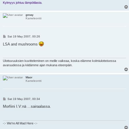
Kylmyys johtuu lämpötilasta.
growy
Kameleontti
P
Sat 19 May 2007, 00:26
o
s
LSA and mushrooms
t
Ulottuvuuksien kuvitteleminen on meille vaikeaa, koska elämme kolmiulotteisessa
avaruudessa ja kiidämme ajan mukana eteenpäin.
Maor
Kameleontti
P
Sat 19 May 2007, 00:34
o
s
Morfiini I.V:nä ...sairaalassa.
t
-:- We're All Mad Here -:-