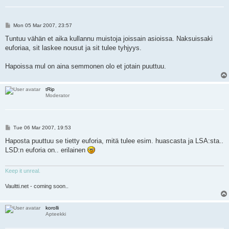
P
Mon 05 Mar 2007, 23:57
o
s
Tuntuu vähän et aika kullannu muistoja joissain asioissa. Naksuissaki
t
euforiaa, sit laskee nousut ja sit tulee tyhjyys.
Hapoissa mul on aina semmonen olo et jotain puuttuu.
tRip
Moderator
P
Tue 06 Mar 2007, 19:53
o
s
Haposta puuttuu se tietty euforia, mitä tulee esim. huascasta ja LSA:sta..
t
LSD:n euforia on.. erilainen
Keep it unreal.
Vaultti.net - coming soon..
korolli
Apteekki