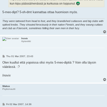
kun kipu päässä/nenässä ja kurkussa on loppunut.
5-meo-dipt? 5-oh-dmt kannattaa ottaa huomioon myös.
They were tattooed from head to foot, and they brandished cutlasses and big clubs with
spiked knobs. They shouted ferociously in their native Finnish, and they swung cutlass
and club as if berserk, sometimes felling their own men in their fury.
Inovix
Apteekki
P
Thu 01 Mar 2007, 23:43
o
s
Olen kuullut että yopoissa olisi myös 5-meo-diptiä ? Voin olla täysin
t
väärässä. :?
Inovix
Walrus
Psykonautti
P
Fri 02 Mar 2007, 14:36
o