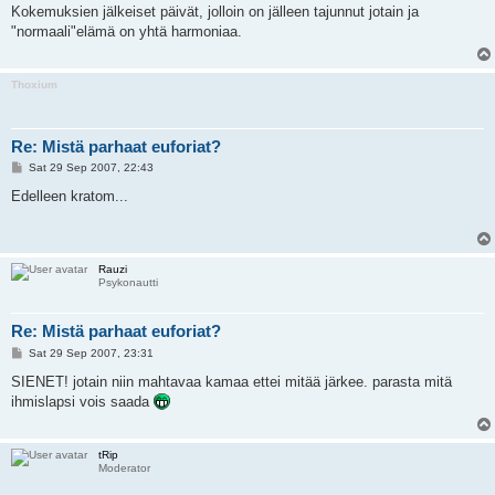
s
Kokemuksien jälkeiset päivät, jolloin on jälleen tajunnut jotain ja
t
"normaali"elämä on yhtä harmoniaa.
Thoxium
Re: Mistä parhaat euforiat?
P
Sat 29 Sep 2007, 22:43
o
s
Edelleen kratom...
t
Rauzi
Psykonautti
Re: Mistä parhaat euforiat?
P
Sat 29 Sep 2007, 23:31
o
s
SIENET! jotain niin mahtavaa kamaa ettei mitää järkee. parasta mitä
t
ihmislapsi vois saada
tRip
Moderator