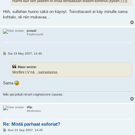
Harmi kun sen jälkeen ei enää kertaakaan kratom toiminut (sydän:):):)).
Höh, sullehan huono säkä on käynyt. Toivottavasti ei käy minulle sama
kohtalo, oli niin mukavaa...
joviaali
Psykonautti
P
Sat 19 May 2007, 14:46
o
s
t
Maor wrote:
Morfiini I.V:nä ...sairaalassa.
Sama
felix qui potuit rerum cognoscere causas.
tRip
Moderator
Re: Mistä parhaat euforiat?
P
Sun 23 Sep 2007, 14:45
o