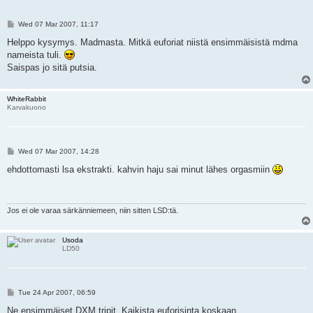
P
Wed 07 Mar 2007, 11:17
o
s
Helppo kysymys. Madmasta. Mitkä euforiat niistä ensimmäisistä mdma
t
nameista tuli.
Saispas jo sitä putsia.
WhiteRabbit
Karvakuono
P
Wed 07 Mar 2007, 14:28
o
s
ehdottomasti lsa ekstrakti. kahvin haju sai minut lähes orgasmiin
t
Jos ei ole varaa särkänniemeen, niin sitten LSD:tä.
Usoda
LD50
P
Tue 24 Apr 2007, 06:59
o
s
Ne ensimmäiset DXM tripit. Kaikista euforisinta koskaan.