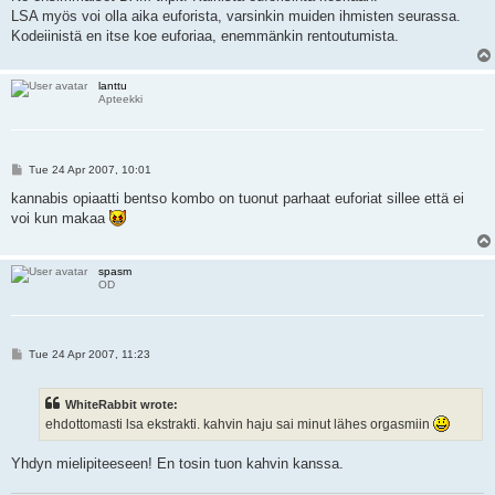
t
LSA myös voi olla aika euforista, varsinkin muiden ihmisten seurassa.
Kodeiinistä en itse koe euforiaa, enemmänkin rentoutumista.
lanttu
Apteekki
P
Tue 24 Apr 2007, 10:01
o
s
kannabis opiaatti bentso kombo on tuonut parhaat euforiat sillee että ei
t
voi kun makaa
spasm
OD
P
Tue 24 Apr 2007, 11:23
o
s
t
WhiteRabbit wrote:
ehdottomasti lsa ekstrakti. kahvin haju sai minut lähes orgasmiin
Yhdyn mielipiteeseen! En tosin tuon kahvin kanssa.