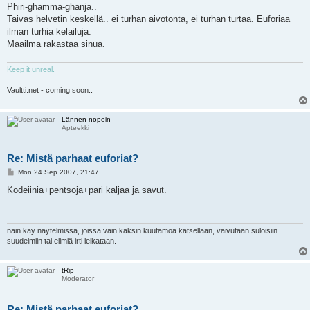
s
Phiri-ghamma-ghanja..
t
Taivas helvetin keskellä.. ei turhan aivotonta, ei turhan turtaa. Euforiaa
ilman turhia kelailuja.
Maailma rakastaa sinua.
Keep it unreal.
Vaultti.net - coming soon..
Lännen nopein
Apteekki
Re: Mistä parhaat euforiat?
P
Mon 24 Sep 2007, 21:47
o
s
Kodeiinia+pentsoja+pari kaljaa ja savut.
t
näin käy näytelmissä, joissa vain kaksin kuutamoa katsellaan, vaivutaan suloisiin
suudelmiin tai elimiä irti leikataan.
tRip
Moderator
Re: Mistä parhaat euforiat?