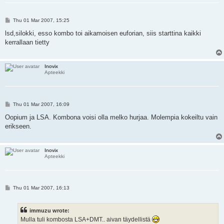
P
Thu 01 Mar 2007, 15:25
o
s
lsd,silokki, esso kombo toi aikamoisen euforian, siis starttina kaikki
t
kerrallaan tietty
Inovix
Apteekki
P
Thu 01 Mar 2007, 16:09
o
s
Oopium ja LSA. Kombona voisi olla melko hurjaa. Molempia kokeiltu vain
t
erikseen.
Inovix
Apteekki
P
Thu 01 Mar 2007, 16:13
o
s
t
immuzu wrote:
Mulla tuli kombosta LSA+DMT.. aivan täydellistä