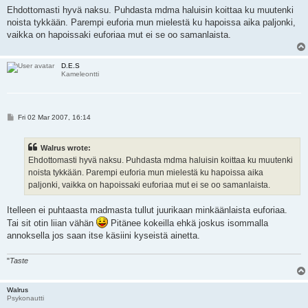
s
Ehdottomasti hyvä naksu. Puhdasta mdma haluisin koittaa ku muutenki
t
noista tykkään. Parempi euforia mun mielestä ku hapoissa aika paljonki,
vaikka on hapoissaki euforiaa mut ei se oo samanlaista.
D.E.S
Kameleontti
P
Fri 02 Mar 2007, 16:14
o
s
t
Walrus wrote:
Ehdottomasti hyvä naksu. Puhdasta mdma haluisin koittaa ku muutenki
noista tykkään. Parempi euforia mun mielestä ku hapoissa aika
paljonki, vaikka on hapoissaki euforiaa mut ei se oo samanlaista.
Itelleen ei puhtaasta madmasta tullut juurikaan minkäänlaista euforiaa.
Tai sit otin liian vähän
Pitänee kokeilla ehkä joskus isommalla
annoksella jos saan itse käsiini kyseistä ainetta.
"
Taste
Walrus
Psykonautti