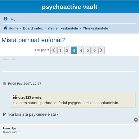
psychoactive vault
FAQ
Home
Board index
Yleinen keskustelu
Yleiskeskustelu
Mistä parhaat euforiat?
1
2
3
4
5
6
Previous
Next
170 posts
immuzu
P
Fri 09 Feb 2007, 12:57
o
s
t
olzu123 wrote:
Itse olen saanut parhaat euforiat psygedeeleistä tai opiaateista.
Minkä laisista psykedeeleistä?
Humuilija
Karvakuono