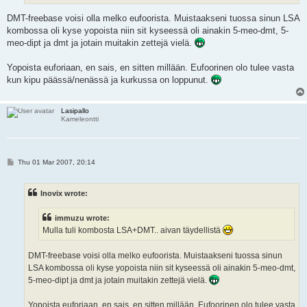
DMT-freebase voisi olla melko eufoorista. Muistaakseni tuossa sinun LSA
kombossa oli kyse yopoista niin sit kyseessä oli ainakin 5-meo-dmt, 5-
meo-dipt ja dmt ja jotain muitakin zettejä vielä.
Yopoista euforiaan, en sais, en sitten millään. Eufoorinen olo tulee vasta
kun kipu päässä/nenässä ja kurkussa on loppunut.
Lasipallo
Kameleontti
P
Thu 01 Mar 2007, 20:14
o
s
t
Inovix wrote:
immuzu wrote:
Mulla tuli kombosta LSA+DMT.. aivan täydellistä
DMT-freebase voisi olla melko eufoorista. Muistaakseni tuossa sinun
LSA kombossa oli kyse yopoista niin sit kyseessä oli ainakin 5-meo-dmt,
5-meo-dipt ja dmt ja jotain muitakin zettejä vielä.
Yopoista euforiaan, en sais, en sitten millään. Eufoorinen olo tulee vasta