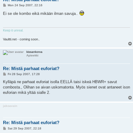
P
Mon 24 Sep 2007, 22:16
o
s
Ei se ole kombo eikä mikään ilman savuja..
t
Keep it unreal.
Vaultti.net - coming soon..
kissankorva
Apteekki
Re: Mistä parhaat euforiat?
P
Fri 28 Sep 2007, 17:28
o
s
Kylläpä ne parhaat euforiat isolla EELLÄ taisi iskeä HBWR+ savut
t
combosta., Olihan se aivan uskomatonta. Myös sienet ovat antaneet ison
euforian mikä yltää sialle 2.
jakoavain
Re: Mistä parhaat euforiat?
P
Sat 29 Sep 2007, 22:18
o