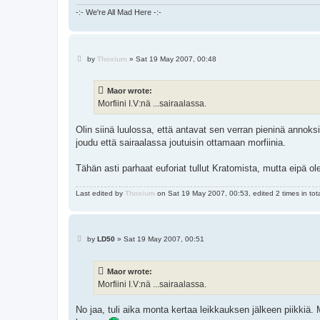
-:- We're All Mad Here -:-
P
by
Thoxium
»
Sat 19 May 2007, 00:48
o
s
t
Maor wrote:
Morfiini I.V:nä ...sairaalassa.
Olin siinä luulossa, että antavat sen verran pieninä annoksi
joudu että sairaalassa joutuisin ottamaan morfiinia.
Tähän asti parhaat euforiat tullut Kratomista, mutta eipä o
Last edited by
Thoxium
on Sat 19 May 2007, 00:53, edited 2 times in tota
P
by
LD50
»
Sat 19 May 2007, 00:51
o
s
t
Maor wrote:
Morfiini I.V:nä ...sairaalassa.
No jaa, tuli aika monta kertaa leikkauksen jälkeen piikkiä. 