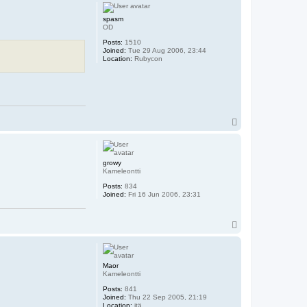
p
spasm
OD
Posts:
1510
Joined:
Tue 29 Aug 2006, 23:44
Location:
Rubycon
T
o
p
growy
Kameleontti
Posts:
834
Joined:
Fri 16 Jun 2006, 23:31
T
o
p
Maor
Kameleontti
Posts:
841
Joined:
Thu 22 Sep 2005, 21:19
Location:
itä