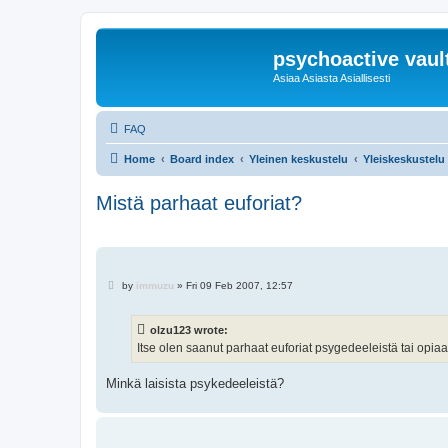
psychoactive vaul
Asiaa Asiasta Asiallisesti
FAQ
Home
Board index
Yleinen keskustelu
Yleiskeskustelu
Mistä parhaat euforiat?
P
by
immuzu
»
Fri 09 Feb 2007, 12:57
o
s
t
olzu123 wrote:
Itse olen saanut parhaat euforiat psygedeeleistä tai opiaa
Minkä laisista psykedeeleistä?