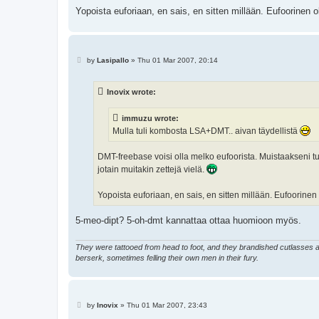
Yopoista euforiaan, en sais, en sitten millään. Eufoorinen
P
by
Lasipallo
»
Thu 01 Mar 2007, 20:14
o
s
t
Inovix wrote:
immuzu wrote:
Mulla tuli kombosta LSA+DMT.. aivan täydellistä
DMT-freebase voisi olla melko eufoorista. Muistaakseni t
jotain muitakin zettejä vielä.
Yopoista euforiaan, en sais, en sitten millään. Eufoorine
5-meo-dipt? 5-oh-dmt kannattaa ottaa huomioon myös.
They were tattooed from head to foot, and they brandished cutlasses an
berserk, sometimes felling their own men in their fury.
P
by
Inovix
»
Thu 01 Mar 2007, 23:43
o