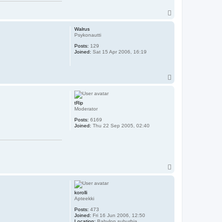
T
o
p
Walrus
Psykonautti
Posts:
129
Joined:
Sat 15 Apr 2006, 16:19
T
o
p
tRip
Moderator
Posts:
6169
Joined:
Thu 22 Sep 2005, 02:40
T
o
p
korolli
Apteekki
Posts:
473
Joined:
Fri 16 Jun 2006, 12:50
Location:
Babylon suburbia