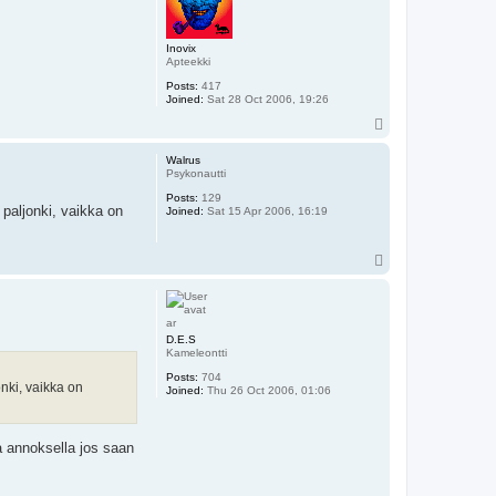
Inovix
Apteekki
Posts:
417
Joined:
Sat 28 Oct 2006, 19:26
T
o
p
Walrus
Psykonautti
Posts:
129
paljonki, vaikka on
Joined:
Sat 15 Apr 2006, 16:19
T
o
p
D.E.S
Kameleontti
Posts:
704
nki, vaikka on
Joined:
Thu 26 Oct 2006, 01:06
 annoksella jos saan