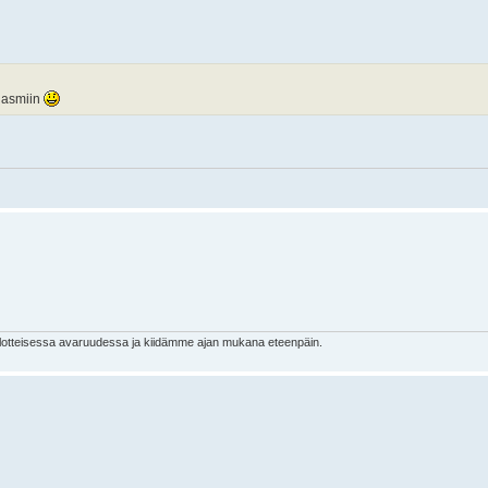
rgasmiin
ulotteisessa avaruudessa ja kiidämme ajan mukana eteenpäin.