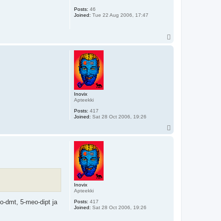
Posts:
46
Joined:
Tue 22 Aug 2006, 17:47
T
o
p
Inovix
Apteekki
Posts:
417
Joined:
Sat 28 Oct 2006, 19:26
T
o
p
Inovix
Apteekki
o-dmt, 5-meo-dipt ja
Posts:
417
Joined:
Sat 28 Oct 2006, 19:26