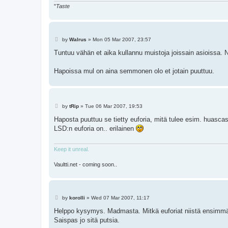
"
Taste
P
by
Walrus
»
Mon 05 Mar 2007, 23:57
o
s
Tuntuu vähän et aika kullannu muistoja joissain asioissa. Na
t
Hapoissa mul on aina semmonen olo et jotain puuttuu.
P
by
tRip
»
Tue 06 Mar 2007, 19:53
o
s
Haposta puuttuu se tietty euforia, mitä tulee esim. huascas
t
LSD:n euforia on.. erilainen
Keep it unreal.
Vaultti.net - coming soon..
P
by
korolli
»
Wed 07 Mar 2007, 11:17
o
s
Helppo kysymys. Madmasta. Mitkä euforiat niistä ensimmä
t
Saispas jo sitä putsia.