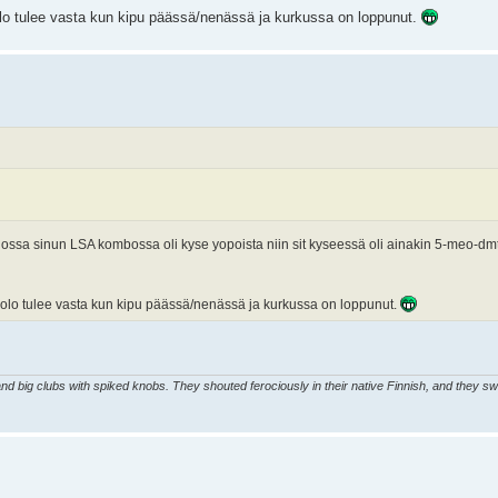
 olo tulee vasta kun kipu päässä/nenässä ja kurkussa on loppunut.
uossa sinun LSA kombossa oli kyse yopoista niin sit kyseessä oli ainakin 5-meo-dmt
n olo tulee vasta kun kipu päässä/nenässä ja kurkussa on loppunut.
d big clubs with spiked knobs. They shouted ferociously in their native Finnish, and they sw