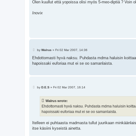
s
Olen kuullut että yopoissa olisi myös 5-meo-diptiä ? Voin o
t
Inovix
P
by
Walrus
»
Fri 02 Mar 2007, 14:36
o
s
Ehdottomasti hyvä naksu. Puhdasta mdma haluisin koittaa 
t
hapoissaki euforiaa mut ei se oo samanlaista.
P
by
D.E.S
»
Fri 02 Mar 2007, 16:14
o
s
t
Walrus wrote:
Ehdottomasti hyvä naksu. Puhdasta mdma haluisin koittaa
hapoissaki euforiaa mut ei se oo samanlaista.
Itelleen ei puhtaasta madmasta tullut juurikaan minkäänlaist
itse käsiini kyseistä ainetta.