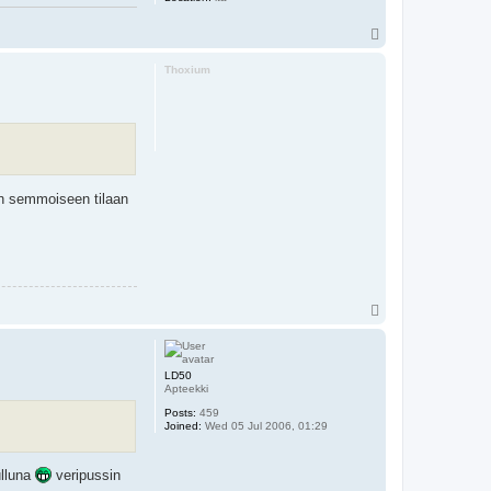
T
o
p
Thoxium
aan semmoiseen tilaan
T
o
p
LD50
Apteekki
Posts:
459
Joined:
Wed 05 Jul 2006, 01:29
ulluna
veripussin