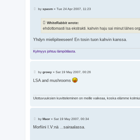
P
by
spasm
»
Tue 24 Apr 2007, 11:23
o
s
t
WhiteRabbit wrote:
ehdottomasti lsa ekstrakti. kahvin haju sai minut lähes o
Yhdyn mielipiteeseen! En tosin tuon kahvin kanssa.
Kylmyys johtuu lämpötilasta.
P
by
growy
»
Sat 19 May 2007, 00:26
o
s
LSA and mushrooms
t
Ulottuvuuksien kuvitteleminen on meille vaikeaa, koska elämme kolmi
P
by
Maor
»
Sat 19 May 2007, 00:34
o
s
Morfiini I.V:nä ...sairaalassa.
t