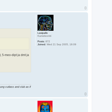
T
o
p
Lasipallo
Kameleontti
Posts:
872
Joined:
Wed 21 Sep 2005, 18:09
, 5-meo-dipt ja dmt ja
ung cutlass and club as if
T
o
p