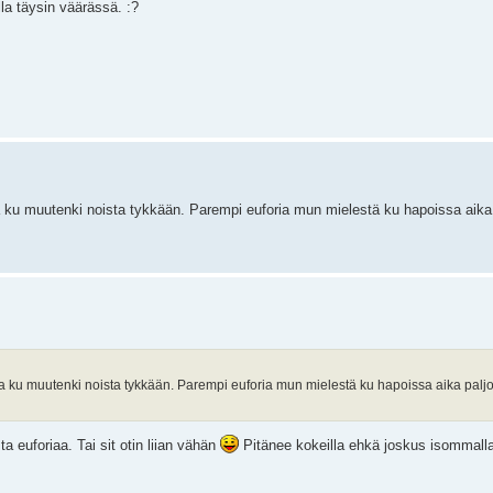
lla täysin väärässä. :?
ku muutenki noista tykkään. Parempi euforia mun mielestä ku hapoissa aika 
 ku muutenki noista tykkään. Parempi euforia mun mielestä ku hapoissa aika paljo
a euforiaa. Tai sit otin liian vähän
Pitänee kokeilla ehkä joskus isommalla