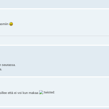
gasmiin
en seurassa.
a.
sillee että ei voi kun makaa