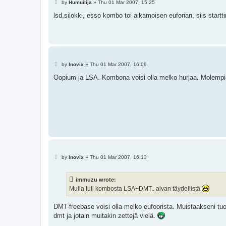
P
by
Humuilija
»
Thu 01 Mar 2007, 15:25
o
s
lsd,silokki, esso kombo toi aikamoisen euforian, siis starttin
t
P
by
Inovix
»
Thu 01 Mar 2007, 16:09
o
s
Oopium ja LSA. Kombona voisi olla melko hurjaa. Molempia
t
P
by
Inovix
»
Thu 01 Mar 2007, 16:13
o
s
t
immuzu wrote:
Mulla tuli kombosta LSA+DMT.. aivan täydellistä
DMT-freebase voisi olla melko eufoorista. Muistaakseni tu
dmt ja jotain muitakin zettejä vielä.