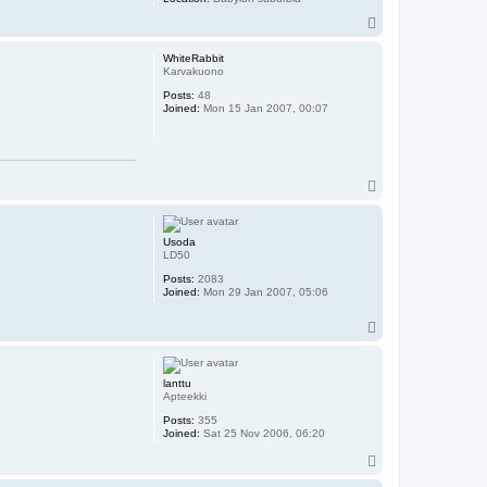
T
o
p
WhiteRabbit
Karvakuono
Posts:
48
Joined:
Mon 15 Jan 2007, 00:07
T
o
p
Usoda
LD50
Posts:
2083
Joined:
Mon 29 Jan 2007, 05:06
T
o
p
lanttu
Apteekki
Posts:
355
Joined:
Sat 25 Nov 2006, 06:20
T
o