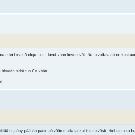
na ettei hirveitä oloja tulisi, kivut vaan lievenevät. No toivottavasti en kosk
le hirveän pitkä tuo CV:kään.
l.
Mitää ei jääny päähän pariin päivään mutta laskut tuli selvästi. Riehuin aika h