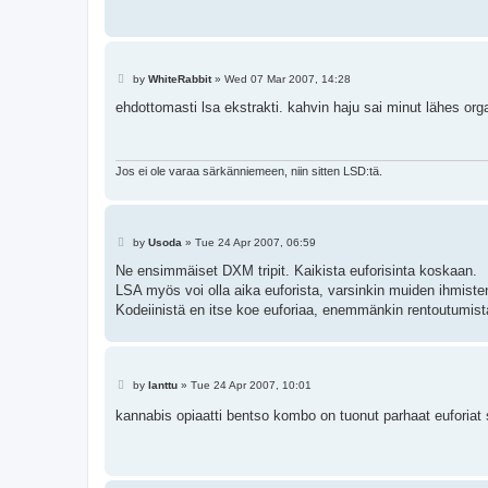
P
by
WhiteRabbit
»
Wed 07 Mar 2007, 14:28
o
s
ehdottomasti lsa ekstrakti. kahvin haju sai minut lähes or
t
Jos ei ole varaa särkänniemeen, niin sitten LSD:tä.
P
by
Usoda
»
Tue 24 Apr 2007, 06:59
o
s
Ne ensimmäiset DXM tripit. Kaikista euforisinta koskaan.
t
LSA myös voi olla aika euforista, varsinkin muiden ihmist
Kodeiinistä en itse koe euforiaa, enemmänkin rentoutumist
P
by
lanttu
»
Tue 24 Apr 2007, 10:01
o
s
kannabis opiaatti bentso kombo on tuonut parhaat euforiat 
t