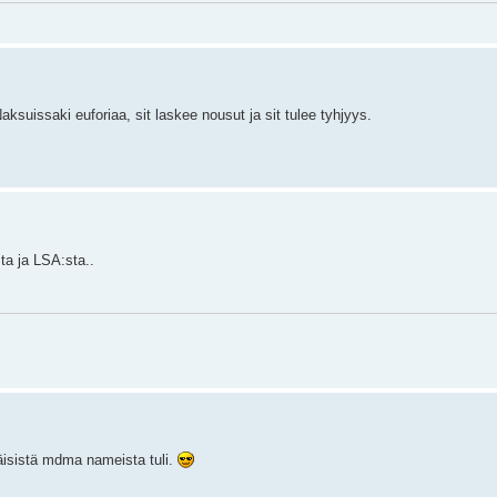
ksuissaki euforiaa, sit laskee nousut ja sit tulee tyhjyys.
ta ja LSA:sta..
isistä mdma nameista tuli.