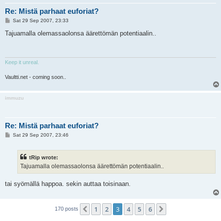
Re: Mistä parhaat euforiat?
P
Sat 29 Sep 2007, 23:33
o
s
Tajuamalla olemassaolonsa äärettömän potentiaalin..
t
Keep it unreal.
Vaultti.net - coming soon..
immuzu
Re: Mistä parhaat euforiat?
P
Sat 29 Sep 2007, 23:46
o
s
t
tRip wrote:
Tajuamalla olemassaolonsa äärettömän potentiaalin..
tai syömällä happoa. sekin auttaa toisinaan.
1
2
3
4
5
6
Previous
Next
170 posts