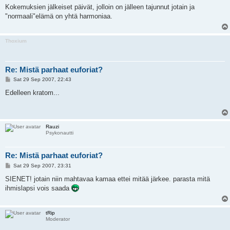
s
Kokemuksien jälkeiset päivät, jolloin on jälleen tajunnut jotain ja
t
"normaali"elämä on yhtä harmoniaa.
Thoxium
Re: Mistä parhaat euforiat?
P
Sat 29 Sep 2007, 22:43
o
s
Edelleen kratom...
t
Rauzi
Psykonautti
Re: Mistä parhaat euforiat?
P
Sat 29 Sep 2007, 23:31
o
s
SIENET! jotain niin mahtavaa kamaa ettei mitää järkee. parasta mitä
t
ihmislapsi vois saada
tRip
Moderator