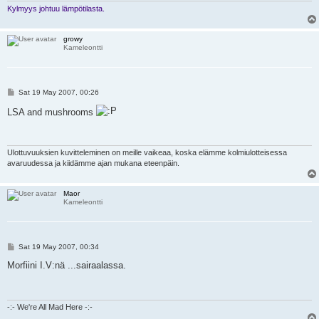
Kylmyys johtuu lämpötilasta.
growy
Kameleontti
P
Sat 19 May 2007, 00:26
o
s
LSA and mushrooms
t
Ulottuvuuksien kuvitteleminen on meille vaikeaa, koska elämme kolmiulotteisessa
avaruudessa ja kiidämme ajan mukana eteenpäin.
Maor
Kameleontti
P
Sat 19 May 2007, 00:34
o
s
Morfiini I.V:nä ...sairaalassa.
t
-:- We're All Mad Here -:-