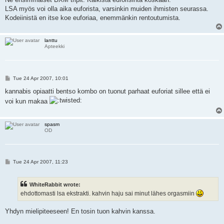
t
LSA myös voi olla aika euforista, varsinkin muiden ihmisten seurassa.
Kodeiinistä en itse koe euforiaa, enemmänkin rentoutumista.
lanttu
Apteekki
P
Tue 24 Apr 2007, 10:01
o
s
kannabis opiaatti bentso kombo on tuonut parhaat euforiat sillee että ei
t
voi kun makaa
spasm
OD
P
Tue 24 Apr 2007, 11:23
o
s
t
WhiteRabbit wrote:
ehdottomasti lsa ekstrakti. kahvin haju sai minut lähes orgasmiin
Yhdyn mielipiteeseen! En tosin tuon kahvin kanssa.