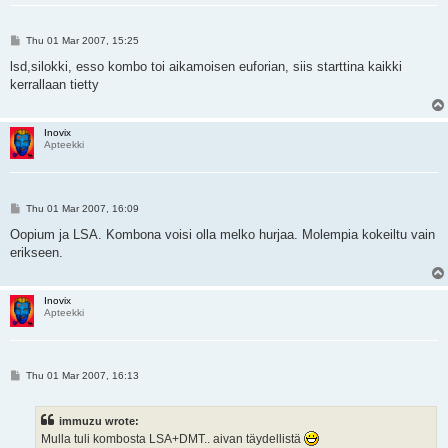
P
Thu 01 Mar 2007, 15:25
o
s
lsd,silokki, esso kombo toi aikamoisen euforian, siis starttina kaikki
t
kerrallaan tietty
Inovix
Apteekki
P
Thu 01 Mar 2007, 16:09
o
s
Oopium ja LSA. Kombona voisi olla melko hurjaa. Molempia kokeiltu vain
t
erikseen.
Inovix
Apteekki
P
Thu 01 Mar 2007, 16:13
o
s
t
immuzu wrote:
Mulla tuli kombosta LSA+DMT.. aivan täydellistä