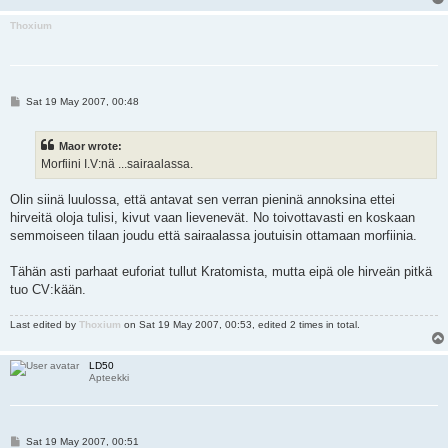
Thoxium
P
Sat 19 May 2007, 00:48
o
s
t
Maor wrote:
Morfiini I.V:nä ...sairaalassa.
Olin siinä luulossa, että antavat sen verran pieninä annoksina ettei
hirveitä oloja tulisi, kivut vaan lievenevät. No toivottavasti en koskaan
semmoiseen tilaan joudu että sairaalassa joutuisin ottamaan morfiinia.
Tähän asti parhaat euforiat tullut Kratomista, mutta eipä ole hirveän pitkä
tuo CV:kään.
Last edited by
Thoxium
on Sat 19 May 2007, 00:53, edited 2 times in total.
LD50
Apteekki
P
Sat 19 May 2007, 00:51