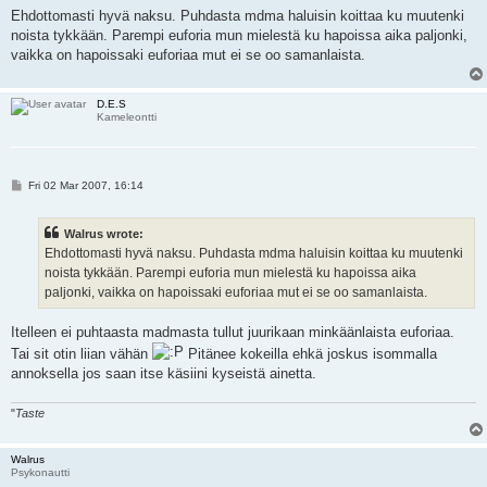
s
Ehdottomasti hyvä naksu. Puhdasta mdma haluisin koittaa ku muutenki
t
noista tykkään. Parempi euforia mun mielestä ku hapoissa aika paljonki,
vaikka on hapoissaki euforiaa mut ei se oo samanlaista.
D.E.S
Kameleontti
P
Fri 02 Mar 2007, 16:14
o
s
t
Walrus wrote:
Ehdottomasti hyvä naksu. Puhdasta mdma haluisin koittaa ku muutenki
noista tykkään. Parempi euforia mun mielestä ku hapoissa aika
paljonki, vaikka on hapoissaki euforiaa mut ei se oo samanlaista.
Itelleen ei puhtaasta madmasta tullut juurikaan minkäänlaista euforiaa.
Tai sit otin liian vähän
Pitänee kokeilla ehkä joskus isommalla
annoksella jos saan itse käsiini kyseistä ainetta.
"
Taste
Walrus
Psykonautti