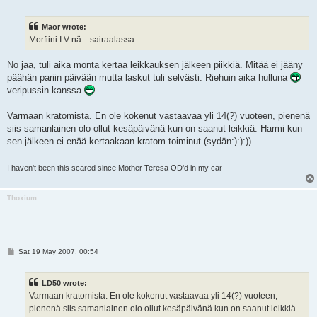
o
s
t
Maor wrote:
Morfiini I.V:nä ...sairaalassa.
No jaa, tuli aika monta kertaa leikkauksen jälkeen piikkiä. Mitää ei jääny
päähän pariin päivään mutta laskut tuli selvästi. Riehuin aika hulluna
veripussin kanssa
.
Varmaan kratomista. En ole kokenut vastaavaa yli 14(?) vuoteen, pienenä
siis samanlainen olo ollut kesäpäivänä kun on saanut leikkiä. Harmi kun
sen jälkeen ei enää kertaakaan kratom toiminut (sydän:):):)).
I haven't been this scared since Mother Teresa OD'd in my car
Thoxium
P
Sat 19 May 2007, 00:54
o
s
t
LD50 wrote:
Varmaan kratomista. En ole kokenut vastaavaa yli 14(?) vuoteen,
pienenä siis samanlainen olo ollut kesäpäivänä kun on saanut leikkiä.