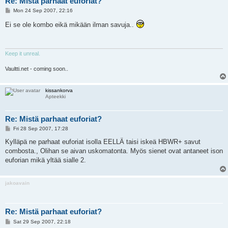
Re: Mistä parhaat euforiat?
P
Mon 24 Sep 2007, 22:16
o
s
Ei se ole kombo eikä mikään ilman savuja..
t
Keep it unreal.
Vaultti.net - coming soon..
kissankorva
Apteekki
Re: Mistä parhaat euforiat?
P
Fri 28 Sep 2007, 17:28
o
s
Kylläpä ne parhaat euforiat isolla EELLÄ taisi iskeä HBWR+ savut
t
combosta., Olihan se aivan uskomatonta. Myös sienet ovat antaneet ison
euforian mikä yltää sialle 2.
jakoavain
Re: Mistä parhaat euforiat?
P
Sat 29 Sep 2007, 22:18
o