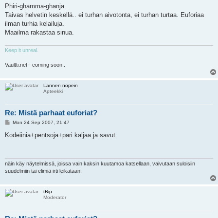
s
Phiri-ghamma-ghanja..
t
Taivas helvetin keskellä.. ei turhan aivotonta, ei turhan turtaa. Euforiaa
ilman turhia kelailuja.
Maailma rakastaa sinua.
Keep it unreal.
Vaultti.net - coming soon..
Lännen nopein
Apteekki
Re: Mistä parhaat euforiat?
P
Mon 24 Sep 2007, 21:47
o
s
Kodeiinia+pentsoja+pari kaljaa ja savut.
t
näin käy näytelmissä, joissa vain kaksin kuutamoa katsellaan, vaivutaan suloisiin
suudelmiin tai elimiä irti leikataan.
tRip
Moderator