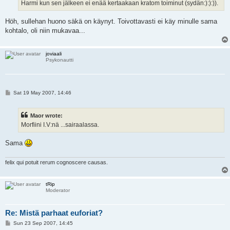
Harmi kun sen jälkeen ei enää kertaakaan kratom toiminut (sydän:):):)).
Höh, sullehan huono säkä on käynyt. Toivottavasti ei käy minulle sama
kohtalo, oli niin mukavaa...
joviaali
Psykonautti
P
Sat 19 May 2007, 14:46
o
s
t
Maor wrote:
Morfiini I.V:nä ...sairaalassa.
Sama
felix qui potuit rerum cognoscere causas.
tRip
Moderator
Re: Mistä parhaat euforiat?
P
Sun 23 Sep 2007, 14:45
o