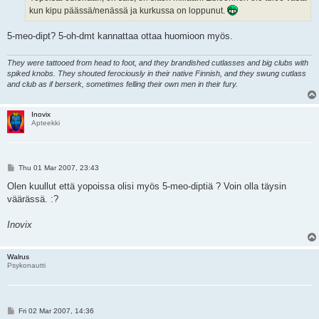
kun kipu päässä/nenässä ja kurkussa on loppunut.
5-meo-dipt? 5-oh-dmt kannattaa ottaa huomioon myös.
They were tattooed from head to foot, and they brandished cutlasses and big clubs with
spiked knobs. They shouted ferociously in their native Finnish, and they swung cutlass
and club as if berserk, sometimes felling their own men in their fury.
Inovix
Apteekki
P
Thu 01 Mar 2007, 23:43
o
s
Olen kuullut että yopoissa olisi myös 5-meo-diptiä ? Voin olla täysin
t
väärässä. :?
Inovix
Walrus
Psykonautti
P
Fri 02 Mar 2007, 14:36
o