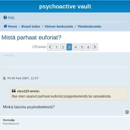
psychoactive vault
FAQ
Home
Board index
Yleinen keskustelu
Yleiskeskustelu
Mistä parhaat euforiat?
1
2
3
4
5
6
Previous
Next
170 posts
immuzu
P
Fri 09 Feb 2007, 12:57
o
s
t
olzu123 wrote:
Itse olen saanut parhaat euforiat psygedeeleistä tai opiaateista.
Minkä laisista psykedeeleistä?
Humuilija
Karvakuono