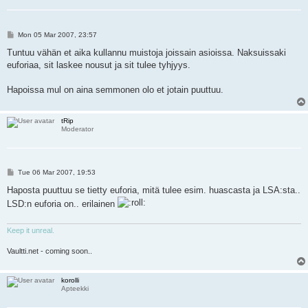
P
Mon 05 Mar 2007, 23:57
o
s
Tuntuu vähän et aika kullannu muistoja joissain asioissa. Naksuissaki
t
euforiaa, sit laskee nousut ja sit tulee tyhjyys.
Hapoissa mul on aina semmonen olo et jotain puuttuu.
tRip
Moderator
P
Tue 06 Mar 2007, 19:53
o
s
Haposta puuttuu se tietty euforia, mitä tulee esim. huascasta ja LSA:sta..
t
LSD:n euforia on.. erilainen
Keep it unreal.
Vaultti.net - coming soon..
korolli
Apteekki