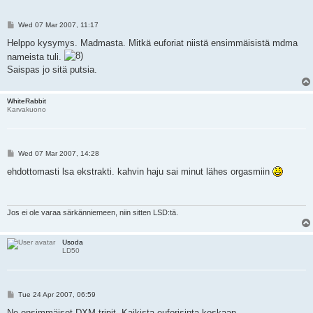
P
Wed 07 Mar 2007, 11:17
o
s
Helppo kysymys. Madmasta. Mitkä euforiat niistä ensimmäisistä mdma
t
nameista tuli.
Saispas jo sitä putsia.
WhiteRabbit
Karvakuono
P
Wed 07 Mar 2007, 14:28
o
s
ehdottomasti lsa ekstrakti. kahvin haju sai minut lähes orgasmiin
t
Jos ei ole varaa särkänniemeen, niin sitten LSD:tä.
Usoda
LD50
P
Tue 24 Apr 2007, 06:59
o
s
Ne ensimmäiset DXM tripit. Kaikista euforisinta koskaan.