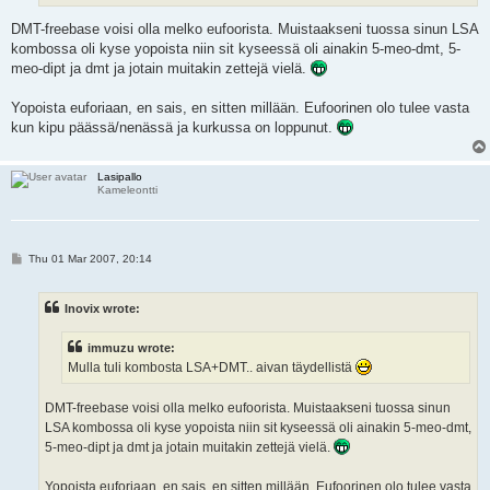
DMT-freebase voisi olla melko eufoorista. Muistaakseni tuossa sinun LSA
kombossa oli kyse yopoista niin sit kyseessä oli ainakin 5-meo-dmt, 5-
meo-dipt ja dmt ja jotain muitakin zettejä vielä.
Yopoista euforiaan, en sais, en sitten millään. Eufoorinen olo tulee vasta
kun kipu päässä/nenässä ja kurkussa on loppunut.
Lasipallo
Kameleontti
P
Thu 01 Mar 2007, 20:14
o
s
t
Inovix wrote:
immuzu wrote:
Mulla tuli kombosta LSA+DMT.. aivan täydellistä
DMT-freebase voisi olla melko eufoorista. Muistaakseni tuossa sinun
LSA kombossa oli kyse yopoista niin sit kyseessä oli ainakin 5-meo-dmt,
5-meo-dipt ja dmt ja jotain muitakin zettejä vielä.
Yopoista euforiaan, en sais, en sitten millään. Eufoorinen olo tulee vasta