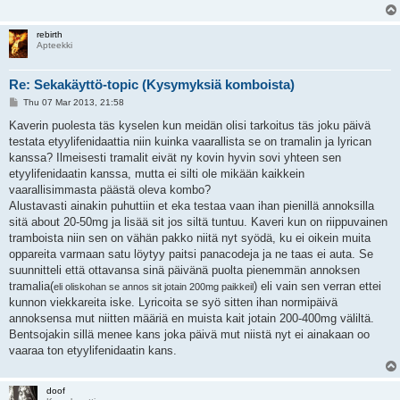
rebirth
Apteekki
Re: Sekakäyttö-topic (Kysymyksiä komboista)
P
Thu 07 Mar 2013, 21:58
o
s
Kaverin puolesta täs kyselen kun meidän olisi tarkoitus täs joku päivä
t
testata etyylifenidaattia niin kuinka vaarallista se on tramalin ja lyrican
kanssa? Ilmeisesti tramalit eivät ny kovin hyvin sovi yhteen sen
etyylifenidaatin kanssa, mutta ei silti ole mikään kaikkein
vaarallisimmasta päästä oleva kombo?
Alustavasti ainakin puhuttiin et eka testaa vaan ihan pienillä annoksilla
sitä about 20-50mg ja lisää sit jos siltä tuntuu. Kaveri kun on riippuvainen
tramboista niin sen on vähän pakko niitä nyt syödä, ku ei oikein muita
oppareita varmaan satu löytyy paitsi panacodeja ja ne taas ei auta. Se
suunnitteli että ottavansa sinä päivänä puolta pienemmän annoksen
tramalia(
) eli vain sen verran ettei
eli oliskohan se annos sit jotain 200mg paikkeil
kunnon viekkareita iske. Lyricoita se syö sitten ihan normipäivä
annoksensa mut niitten määriä en muista kait jotain 200-400mg väliltä.
Bentsojakin sillä menee kans joka päivä mut niistä nyt ei ainakaan oo
vaaraa ton etyylifenidaatin kans.
doof