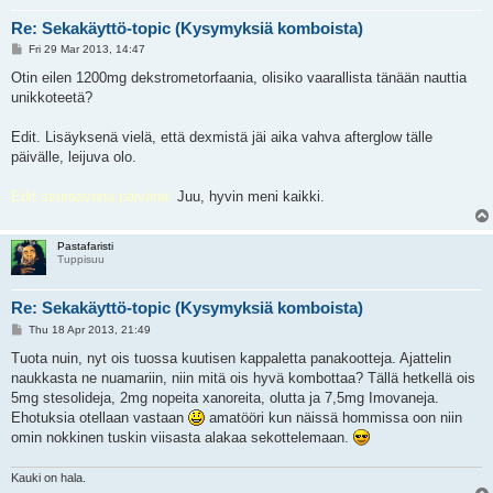
Re: Sekakäyttö-topic (Kysymyksiä komboista)
P
Fri 29 Mar 2013, 14:47
o
s
Otin eilen 1200mg dekstrometorfaania, olisiko vaarallista tänään nauttia
t
unikkoteetä?
Edit. Lisäyksenä vielä, että dexmistä jäi aika vahva afterglow tälle
päivälle, leijuva olo.
Edit seuraavana päivänä:
Juu, hyvin meni kaikki.
Pastafaristi
Tuppisuu
Re: Sekakäyttö-topic (Kysymyksiä komboista)
P
Thu 18 Apr 2013, 21:49
o
s
Tuota nuin, nyt ois tuossa kuutisen kappaletta panakootteja. Ajattelin
t
naukkasta ne nuamariin, niin mitä ois hyvä kombottaa? Tällä hetkellä ois
5mg stesolideja, 2mg nopeita xanoreita, olutta ja 7,5mg Imovaneja.
Ehotuksia otellaan vastaan
amatööri kun näissä hommissa oon niin
omin nokkinen tuskin viisasta alakaa sekottelemaan.
Kauki on hala.