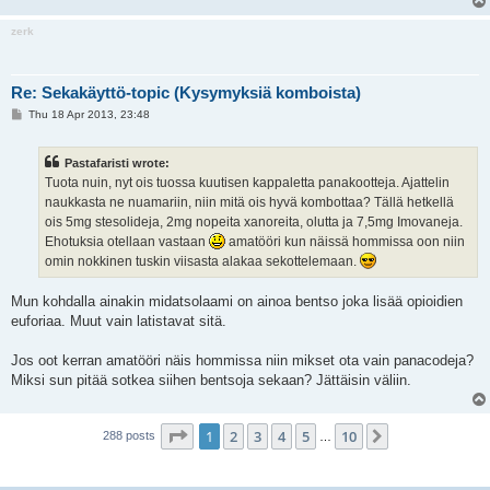
zerk
Re: Sekakäyttö-topic (Kysymyksiä komboista)
P
Thu 18 Apr 2013, 23:48
o
s
t
Pastafaristi wrote:
Tuota nuin, nyt ois tuossa kuutisen kappaletta panakootteja. Ajattelin
naukkasta ne nuamariin, niin mitä ois hyvä kombottaa? Tällä hetkellä
ois 5mg stesolideja, 2mg nopeita xanoreita, olutta ja 7,5mg Imovaneja.
Ehotuksia otellaan vastaan
amatööri kun näissä hommissa oon niin
omin nokkinen tuskin viisasta alakaa sekottelemaan.
Mun kohdalla ainakin midatsolaami on ainoa bentso joka lisää opioidien
euforiaa. Muut vain latistavat sitä.
Jos oot kerran amatööri näis hommissa niin mikset ota vain panacodeja?
Miksi sun pitää sotkea siihen bentsoja sekaan? Jättäisin väliin.
Page
1
of
10
1
2
3
4
5
10
Next
288 posts
…