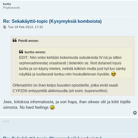
kurttu
Psykonautti
Re: Sekakäyttö-topic (Kysymyksiä komboista)
P
Tue 19 Feb 2013, 17:32
o
s
t
Petri6 wrote:
kurttu wrote:
EDIT:: Niin onko kellään kokemusta subutexista IV:nä ja sitten
orphenadrinesta( oraalisesti ) tietenkin se. Noit dolaneit lojuis
tuolla ja on käyny mieles, netistä tutkisin mutta just nyt tuo sänky
näyttää ja luultavasti tuntuu niin houkuttelevan hyvälle.
Orfenadriini on ihan kelpo buusteri opioideille, jotka eivät vaadi
CYP2D6 entsyymiltä aktiivisuutta (eli esim. buprenorfiini).
Jees, kiitoksia informatiosta, ja sori frapa, ihan oikees olit ja kiitti tripille
siirrosta. No hard feelings
.
zerk