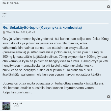
Kauki on hala.
Pen
OD
Re: Sekakäyttö-topic (Kysymyksiä komboista)
P
Wed 27 Mar 2013, 03:44
o
s
Oxy ja lyrica menee hyvin yhdessä, älä kuitenkaan paljoa ota. Joku 40mg
t
syömällä oksya ja lyricaa parisataa voisi olla toimiva, ehkä
vähemmänkin, vaikea sanoa. Itse ottaisin ton oksyn alkuun
(pureskelemalla) ja sitten katselisin jonkin aikaa, sitten joku 150mg tai
300mg lyricaa päälle ja jättäisin siihen. 70mg oxynormia + 300mg lyricaa
otin kerran ja kyllä se jo hieman hengityksessä tuntui. 120mg oxya jo veti
hengityksen manuaaliseksi ja piti taistella ettei nukahda, koska
nukkuessa se hengitys tuskin olisi jatkunut. Toleranssia ei siis
itsellänikään pahemmin ole kun sen verran harvoin opiaatteja käytän.
Buprea jos ottaa muita opiaatteja on turha ottaa samalla käsittääkseni.
Noi bentsot jättäisin suosiolla ihan kunnon käyttötarvetta varten.
Kaljankin unohtaisin.
King Ink
LD50