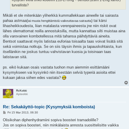
turvallista?
Mikäli et ole mitenkään yliherkkä kummallekkaan aineelle tai sairasta
pahaa astmaa(
) tai kärsi
tai muuta hengittämistä vaikeuttavaa sairautta
lihasheikkoudesta, liian matalasta verenpaineesta jne niin riskit ovat
lähes olemattomat noilla annostuksilla, mutta kannattaa silti muistaa aina
olla varovainen kombotellessa mitä tahansa päihdyttäviä aineita.
Bentsot saattavat myös latistaa euforiaa toisaalta taas voivat lisätä sitä
sekä voimistaa notkuja. Se on siis täysin ihmis ja tapauskohtaista, kun
itsellänikin ne joskus tuntuu vahvistavan kuosia ja toisinaan taas
latistavan sitä.
ps. eikö kukaan osais vastata tuohon mun aiemmin esittämääni
kysymykseen vai kysyinkö niin itsestään selviä typeriä asioita ettei
kukaan jaksa siihen edes vastata?
RcKokki
Apteekki
Re: Sekakäyttö-topic (Kysymyksiä komboista)
P
Fri 15 Mar 2013, 06:30
o
s
Olisikohan diphenhydramiini sopiva boosteri tramadolille?
t
Jos on sopiva boosteri, niin minkälaista annosta suosittelisitte vaikka