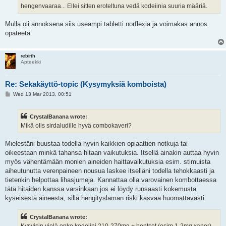
hengenvaaraa... Ellei sitten eroteltuna vedä kodeiinia suuria määriä.
Mulla oli annoksena siis useampi tabletti norflexia ja voimakas annos
opateetä.
rebirth
Apteekki
Re: Sekakäyttö-topic (Kysymyksiä komboista)
P
Wed 13 Mar 2013, 00:51
o
s
t
CrystalBanana wrote:
Mikä olis sirdaludille hyvä combokaveri?
Mielestäni buustaa todella hyvin kaikkien opiaattien notkuja tai
oikeestaan minkä tahansa hitaan vaikutuksia. Itsellä ainakin auttaa hyvin
myös vähentämään monien aineiden haittavaikutuksia esim. stimuista
aiheutunutta verenpaineen nousua laskee itselläni todella tehokkaasti ja
tietenkin helpottaa lihasjumeja. Kannattaa olla varovainen kombottaessa
tätä hitaiden kanssa varsinkaan jos ei löydy runsaasti kokemusta
kyseisestä aineesta, sillä hengityslaman riski kasvaa huomattavasti.
CrystalBanana wrote:
Kysyisin vielä onko kodeiini 210-270mg + bentsot (esim 1-2mg xanor)