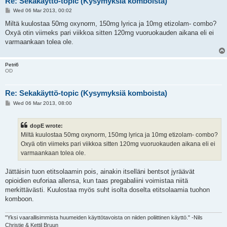
Re: Sekakäyttö-topic (Kysymyksiä komboista)
P
Wed 06 Mar 2013, 00:02
o
s
Miltä kuulostaa 50mg oxynorm, 150mg lyrica ja 10mg etizolam- combo?
t
Oxyä otin viimeks pari viikkoa sitten 120mg vuoruokauden aikana eli ei
varmaankaan tolea ole.
Petri6
OD
Re: Sekakäyttö-topic (Kysymyksiä komboista)
P
Wed 06 Mar 2013, 08:00
o
s
t
dopE wrote:
Miltä kuulostaa 50mg oxynorm, 150mg lyrica ja 10mg etizolam- combo?
Oxyä otin viimeks pari viikkoa sitten 120mg vuoruokauden aikana eli ei
varmaankaan tolea ole.
Jättäisin tuon etitsolaamin pois, ainakin itselläni bentsot jyräävät
opioidien euforiaa allensa, kun taas pregabaliini voimistaa niitä
merkittävästi. Kuulostaa myös suht isolta doselta etitsolaamia tuohon
komboon.
"Yksi vaarallisimmista huumeiden käyttötavoista on niiden poliittinen käyttö." -Nils
Christie & Kettil Bruun