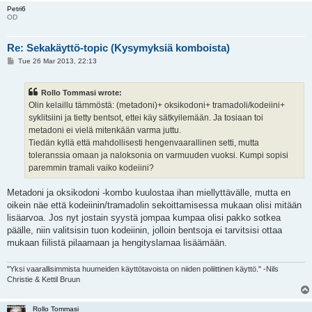
Petri6
OD
Re: Sekakäyttö-topic (Kysymyksiä komboista)
P
Tue 26 Mar 2013, 22:13
o
s
t
Rollo Tommasi wrote:
Olin kelaillu tämmöstä: (metadoni)+ oksikodoni+ tramadoli/kodeiini+
syklitsiini ja tietty bentsot, ettei käy sätkyilemään. Ja tosiaan toi
metadoni ei vielä mitenkään varma juttu.
Tiedän kyllä että mahdollisesti hengenvaarallinen setti, mutta
toleranssia omaan ja naloksonia on varmuuden vuoksi. Kumpi sopisi
paremmin tramali vaiko kodeiini?
Metadoni ja oksikodoni -kombo kuulostaa ihan miellyttävälle, mutta en
oikein näe että kodeiinin/tramadolin sekoittamisessa mukaan olisi mitään
lisäarvoa. Jos nyt jostain syystä jompaa kumpaa olisi pakko sotkea
päälle, niin valitsisin tuon kodeiinin, jolloin bentsoja ei tarvitsisi ottaa
mukaan fiilistä pilaamaan ja hengityslamaa lisäämään.
"Yksi vaarallisimmista huumeiden käyttötavoista on niiden poliittinen käyttö." -Nils
Christie & Kettil Bruun
Rollo Tommasi