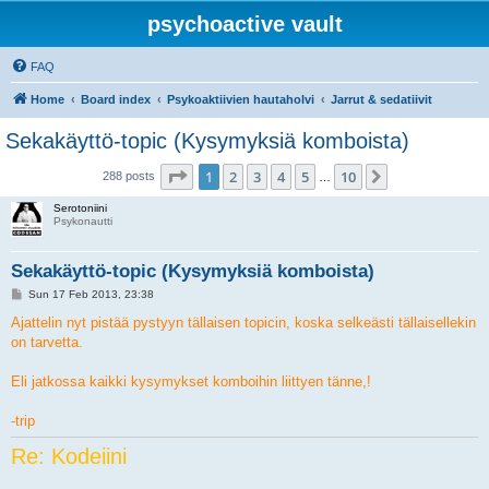
psychoactive vault
FAQ
Home
Board index
Psykoaktiivien hautaholvi
Jarrut & sedatiivit
Sekakäyttö-topic (Kysymyksiä komboista)
Page
1
of
10
1
2
3
4
5
10
Next
288 posts
…
Serotoniini
Psykonautti
Sekakäyttö-topic (Kysymyksiä komboista)
P
Sun 17 Feb 2013, 23:38
o
s
Ajattelin nyt pistää pystyyn tällaisen topicin, koska selkeästi tällaisellekin
t
on tarvetta.
Eli jatkossa kaikki kysymykset komboihin liittyen tänne,!
-trip
Re: Kodeiini