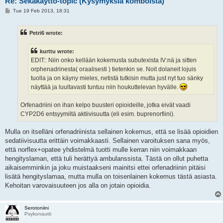
Re: Sekakäyttö-topic (Kysymyksiä komboista)
P
Tue 19 Feb 2013, 18:31
o
s
t
Petri6 wrote:
kurttu wrote:
EDIT:: Niin onko kellään kokemusta subutexista IV:nä ja sitten
orphenadrinesta( oraalisesti ) tietenkin se. Noit dolaneit lojuis
tuolla ja on käyny mieles, netistä tutkisin mutta just nyt tuo sänky
näyttää ja luultavasti tuntuu niin houkuttelevan hyvälle.
Orfenadriini on ihan kelpo buusteri opioideille, jotka eivät vaadi
CYP2D6 entsyymiltä aktiivisuutta (eli esim. buprenorfiini).
Mulla on itselläni orfenadriinista sellainen kokemus, että se lisää opioidien
sedatiivisuutta erittäin voimakkaasti. Sellainen varoituksen sana myös,
että norflex+opatee yhdistelmä tuotti mulle kerran niin voimakkaan
hengityslaman, että tuli herättyä ambulanssista. Tästä on ollut puhetta
aikaisemminkin ja joku muistaakseni mainitsi ettei orfenadriinin pitäisi
lisätä hengityslamaa, mutta mulla on toisenlainen kokemus tästä asiasta.
Kehoitan varovaisuuteen jos alla on jotain opioidia.
Serotoniini
Psykonautti