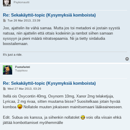
Psykonautti
Re: Sekakäyttö-topic (Kysymyksiä komboista)
P
Tue 26 Mar 2013, 23:39
o
s
Joo, ajattelin ite vähä samaa. Mutta jos toi metadoni ei jostain syystä
t
natsaa, niin ajattelin että ottais kodeiinin ja rambot siihen samaan
syssyyn ja pieni määrä nitratsepaamia. Nii ja tietty sirdaludia
boostailemaan.
It's just a ride.
Pastafaristi
Tuppisuu
Re: Sekakäyttö-topic (Kysymyksiä komboista)
P
Wed 27 Mar 2013, 03:26
o
s
Itellä ois Oxycontin 40mg, Oxynorm 10mg, Xanor 2mg telaketjuja,
t
Lyricaa, 2 mg rivaa, sitten muutama bisse? Suositelkaas jotain hyvää
komboa
Nollatole muuten jokaiseen mainitsemaani lääkeaineeseen.
Edit. Subua ois kanssa, ja siihenkin nollatolet
vois olla viisain ehkä
jättää kombottamiset myöhemmälle