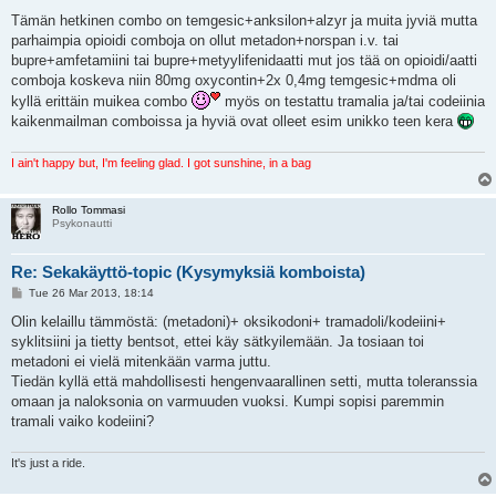
o
s
Tämän hetkinen combo on temgesic+anksilon+alzyr ja muita jyviä mutta
t
parhaimpia opioidi comboja on ollut metadon+norspan i.v. tai
bupre+amfetamiini tai bupre+metyylifenidaatti mut jos tää on opioidi/aatti
comboja koskeva niin 80mg oxycontin+2x 0,4mg temgesic+mdma oli
kyllä erittäin muikea combo
myös on testattu tramalia ja/tai codeiinia
kaikenmailman comboissa ja hyviä ovat olleet esim unikko teen kera
I ain't happy but, I'm feeling glad. I got sunshine, in a bag
Rollo Tommasi
Psykonautti
Re: Sekakäyttö-topic (Kysymyksiä komboista)
P
Tue 26 Mar 2013, 18:14
o
s
Olin kelaillu tämmöstä: (metadoni)+ oksikodoni+ tramadoli/kodeiini+
t
syklitsiini ja tietty bentsot, ettei käy sätkyilemään. Ja tosiaan toi
metadoni ei vielä mitenkään varma juttu.
Tiedän kyllä että mahdollisesti hengenvaarallinen setti, mutta toleranssia
omaan ja naloksonia on varmuuden vuoksi. Kumpi sopisi paremmin
tramali vaiko kodeiini?
It's just a ride.