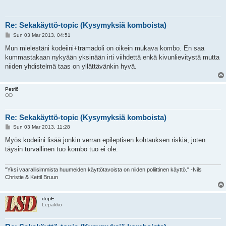
Re: Sekakäyttö-topic (Kysymyksiä komboista)
P
Sun 03 Mar 2013, 04:51
o
s
Mun mielestäni kodeiini+tramadoli on oikein mukava kombo. En saa
t
kummastakaan nykyään yksinään irti viihdettä enkä kivunlievitystä mutta
niiden yhdistelmä taas on yllättävänkin hyvä.
Petri6
OD
Re: Sekakäyttö-topic (Kysymyksiä komboista)
P
Sun 03 Mar 2013, 11:28
o
s
Myös kodeiini lisää jonkin verran epileptisen kohtauksen riskiä, joten
t
täysin turvallinen tuo kombo tuo ei ole.
"Yksi vaarallisimmista huumeiden käyttötavoista on niiden poliittinen käyttö." -Nils
Christie & Kettil Bruun
dopE
Lepakko