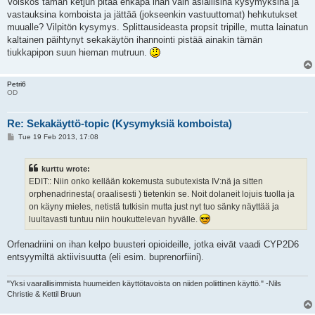
Voiskos tämän ketjun pitää ehkäpä ihan vain asiallisina kysymyksinä ja
vastauksina komboista ja jättää (jokseenkin vastuuttomat) hehkutukset
muualle? Vilpitön kysymys. Splittausideasta propsit tripille, mutta lainatun
kaltainen päihtynyt sekakäytön ihannointi pistää ainakin tämän
tiukkapipon suun hieman mutruun.
Petri6
OD
Re: Sekakäyttö-topic (Kysymyksiä komboista)
P
Tue 19 Feb 2013, 17:08
o
s
t
kurttu wrote:
EDIT:: Niin onko kellään kokemusta subutexista IV:nä ja sitten
orphenadrinesta( oraalisesti ) tietenkin se. Noit dolaneit lojuis tuolla ja
on käyny mieles, netistä tutkisin mutta just nyt tuo sänky näyttää ja
luultavasti tuntuu niin houkuttelevan hyvälle.
Orfenadriini on ihan kelpo buusteri opioideille, jotka eivät vaadi CYP2D6
entsyymiltä aktiivisuutta (eli esim. buprenorfiini).
"Yksi vaarallisimmista huumeiden käyttötavoista on niiden poliittinen käyttö." -Nils
Christie & Kettil Bruun