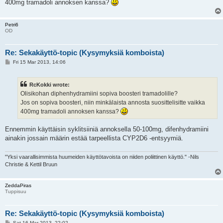
400mg tramadoli annoksen kanssa?
Petri6
OD
Re: Sekakäyttö-topic (Kysymyksiä komboista)
P
Fri 15 Mar 2013, 14:06
o
s
t
RcKokki wrote:
Olisikohan diphenhydramiini sopiva boosteri tramadolille?
Jos on sopiva boosteri, niin minkälaista annosta suosittelisitte vaikka
400mg tramadoli annoksen kanssa?
Ennemmin käyttäisin syklitsiiniä annoksella 50-100mg, difenhydramiini
ainakin jossain määrin estää tarpeellista CYP2D6 -entsyymiä.
"Yksi vaarallisimmista huumeiden käyttötavoista on niiden poliittinen käyttö." -Nils
Christie & Kettil Bruun
ZeddaPiras
Tuppisuu
Re: Sekakäyttö-topic (Kysymyksiä komboista)
P
Sat 16 Mar 2013, 22:02