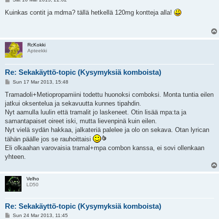
o
s
Kuinkas contit ja mdma? tällä hetkellä 120mg kontteja alla!
t
RcKokki
Apteekki
Re: Sekakäyttö-topic (Kysymyksiä komboista)
P
Sun 17 Mar 2013, 15:48
o
s
Tramadoli+Metiopropamiini todettu huonoksi comboksi. Monta tuntia eilen
t
jatkui oksentelua ja sekavuutta kunnes tipahdin.
Nyt aamulla luulin että tramalit jo laskeneet. Otin lisää mpa:ta ja
samantapaiset oireet iski, mutta lievenpinä kuin eilen.
Nyt vielä sydän hakkaa, jalkateriä palelee ja olo on sekava. Otan lyrican
tähän päälle jos se rauhoittaisi
Eli olkaahan varovaisia tramal+mpa combon kanssa, ei sovi ollenkaan
yhteen.
Velho
LD50
Re: Sekakäyttö-topic (Kysymyksiä komboista)
P
Sun 24 Mar 2013, 11:45