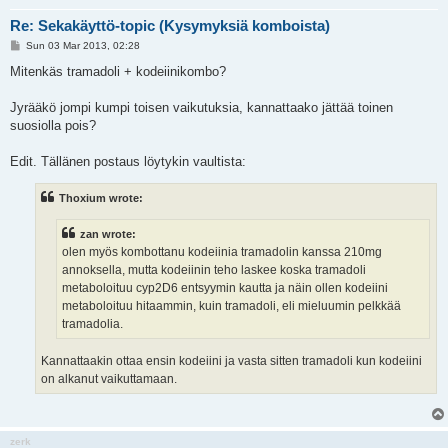
Re: Sekakäyttö-topic (Kysymyksiä komboista)
P
Sun 03 Mar 2013, 02:28
o
s
Mitenkäs tramadoli + kodeiinikombo?
t
Jyrääkö jompi kumpi toisen vaikutuksia, kannattaako jättää toinen
suosiolla pois?
Edit. Tällänen postaus löytykin vaultista:
Thoxium wrote:
zan wrote:
olen myös kombottanu kodeiinia tramadolin kanssa 210mg
annoksella, mutta kodeiinin teho laskee koska tramadoli
metaboloituu cyp2D6 entsyymin kautta ja näin ollen kodeiini
metaboloituu hitaammin, kuin tramadoli, eli mieluumin pelkkää
tramadolia.
Kannattaakin ottaa ensin kodeiini ja vasta sitten tramadoli kun kodeiini
on alkanut vaikuttamaan.
zerk