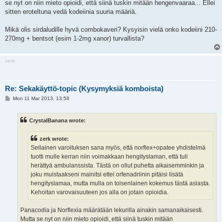
se nyt on niin mieto opioidi, että siinä tuskin mitään hengenvaaraa... Ellei
sitten eroteltuna vedä kodeiinia suuria määriä.
Mikä olis sirdaludille hyvä combokaveri? Kysyisin vielä onko kodeiini 210-
270mg + bentsot (esim 1-2mg xanor) turvallista?
zerk
Re: Sekakäyttö-topic (Kysymyksiä komboista)
P
Mon 11 Mar 2013, 13:58
o
s
t
CrystalBanana wrote:
zerk wrote:
Sellainen varoituksen sana myös, että norflex+opatee yhdistelmä
tuotti mulle kerran niin voimakkaan hengityslaman, että tuli
herättyä ambulanssista. Tästä on ollut puhetta aikaisemminkin ja
joku muistaakseni mainitsi ettei orfenadriinin pitäisi lisätä
hengityslamaa, mutta mulla on toisenlainen kokemus tästä asiasta.
Kehoitan varovaisuuteen jos alla on jotain opioidia.
Panacodia ja Norflexia määrätään lekurilla ainakin samanaikaisesti.
Mutta se nyt on niin mieto opioidi, että siinä tuskin mitään