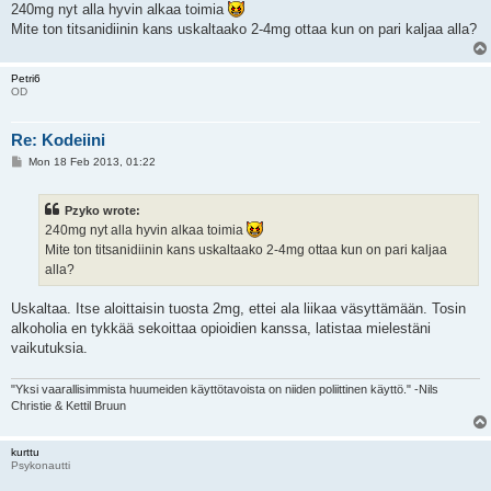
240mg nyt alla hyvin alkaa toimia
Mite ton titsanidiinin kans uskaltaako 2-4mg ottaa kun on pari kaljaa alla?
Petri6
OD
Re: Kodeiini
P
Mon 18 Feb 2013, 01:22
o
s
t
Pzyko wrote:
240mg nyt alla hyvin alkaa toimia
Mite ton titsanidiinin kans uskaltaako 2-4mg ottaa kun on pari kaljaa
alla?
Uskaltaa. Itse aloittaisin tuosta 2mg, ettei ala liikaa väsyttämään. Tosin
alkoholia en tykkää sekoittaa opioidien kanssa, latistaa mielestäni
vaikutuksia.
"Yksi vaarallisimmista huumeiden käyttötavoista on niiden poliittinen käyttö." -Nils
Christie & Kettil Bruun
kurttu
Psykonautti