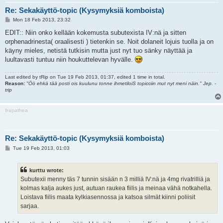
Re: Sekakäyttö-topic (Kysymyksiä komboista)
P
Mon 18 Feb 2013, 23:32
o
s
EDIT:: Niin onko kellään kokemusta subutexista IV:nä ja sitten
t
orphenadrinesta( oraalisesti ) tietenkin se. Noit dolaneit lojuis tuolla ja on
käyny mieles, netistä tutkisin mutta just nyt tuo sänky näyttää ja
luultavasti tuntuu niin houkuttelevan hyvälle.
Last edited by
tRip
on Tue 19 Feb 2013, 01:37, edited 1 time in total.
Reason:
"Öö ehkä tää posti ois kuulunu tonne ihmetiloiS topicciin mut nyt meni näin." Jep. -
trip
frapathea
Re: Sekakäyttö-topic (Kysymyksiä komboista)
P
Tue 19 Feb 2013, 01:03
o
s
t
kurttu wrote:
Subutexii menny täs 7 tunnin sisään n 3 milliä IV:nä ja 4mg rivatrilliä ja
kolmas kalja aukes just, autuan raukea fiilis ja meinaa vähä notkahella.
Loistava fiilis maata kylkiasennossa ja katsoa silmät kiinni poliisit
sarjaa.