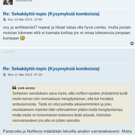
Kameleontti
Re: Sekakäyttö-topic (Kysymyksiä komboista)
P
Sun 10 Mar 2013, 10:50
o
s
oxy ja amfetamiini? nopeat ja hitaat taitaa olla hyvä combo, mutta jostain
t
muistan lukeneei että ei kannata koittaa jos ei omaa toleranssia jompaan
kumpaan
taija123
Re: Sekakäyttö-topic (Kysymyksiä komboista)
P
Mon 11 Mar 2013, 07:16
o
s
t
zerk wrote:
Sellainen varoituksen sana myös, että norflex+opatee yhdistelmä tuotti
mulle kerran niin voimakkaan hengityslaman, että tuli herättyä
ambulanssista. Tästä on ollut puhetta aikaisemminkin ja joku
muistaakseni mainitsi ettei orfenadriinin pitäisi lisätä hengityslamaa,
mutta mulla on toisenlainen kokemus tästä asiasta. Kehoitan
varovaisuuteen jos alla on jotain opioidia.
Panacodia ja Norflexia määrätään lekurilla ainakin samanaikaisesti. Mutta