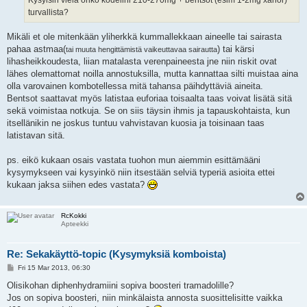
turvallista?
Mikäli et ole mitenkään yliherkkä kummallekkaan aineelle tai sairasta
pahaa astmaa(
) tai kärsi
tai muuta hengittämistä vaikeuttavaa sairautta
lihasheikkoudesta, liian matalasta verenpaineesta jne niin riskit ovat
lähes olemattomat noilla annostuksilla, mutta kannattaa silti muistaa aina
olla varovainen kombotellessa mitä tahansa päihdyttäviä aineita.
Bentsot saattavat myös latistaa euforiaa toisaalta taas voivat lisätä sitä
sekä voimistaa notkuja. Se on siis täysin ihmis ja tapauskohtaista, kun
itsellänikin ne joskus tuntuu vahvistavan kuosia ja toisinaan taas
latistavan sitä.
ps. eikö kukaan osais vastata tuohon mun aiemmin esittämääni
kysymykseen vai kysyinkö niin itsestään selviä typeriä asioita ettei
kukaan jaksa siihen edes vastata?
RcKokki
Apteekki
Re: Sekakäyttö-topic (Kysymyksiä komboista)
P
Fri 15 Mar 2013, 06:30
o
s
Olisikohan diphenhydramiini sopiva boosteri tramadolille?
t
Jos on sopiva boosteri, niin minkälaista annosta suosittelisitte vaikka