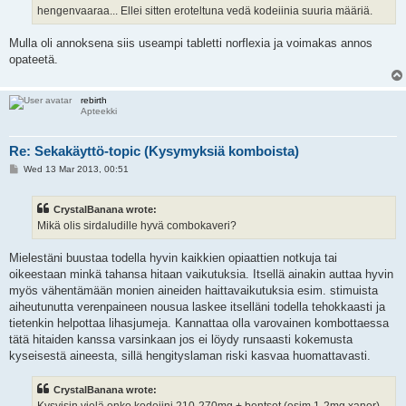
hengenvaaraa... Ellei sitten eroteltuna vedä kodeiinia suuria määriä.
Mulla oli annoksena siis useampi tabletti norflexia ja voimakas annos
opateetä.
rebirth
Apteekki
Re: Sekakäyttö-topic (Kysymyksiä komboista)
P
Wed 13 Mar 2013, 00:51
o
s
t
CrystalBanana wrote:
Mikä olis sirdaludille hyvä combokaveri?
Mielestäni buustaa todella hyvin kaikkien opiaattien notkuja tai
oikeestaan minkä tahansa hitaan vaikutuksia. Itsellä ainakin auttaa hyvin
myös vähentämään monien aineiden haittavaikutuksia esim. stimuista
aiheutunutta verenpaineen nousua laskee itselläni todella tehokkaasti ja
tietenkin helpottaa lihasjumeja. Kannattaa olla varovainen kombottaessa
tätä hitaiden kanssa varsinkaan jos ei löydy runsaasti kokemusta
kyseisestä aineesta, sillä hengityslaman riski kasvaa huomattavasti.
CrystalBanana wrote:
Kysyisin vielä onko kodeiini 210-270mg + bentsot (esim 1-2mg xanor)