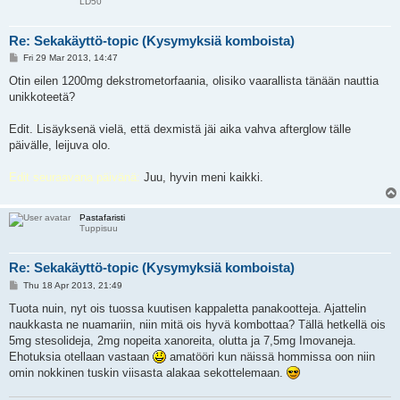
LD50
Re: Sekakäyttö-topic (Kysymyksiä komboista)
P
Fri 29 Mar 2013, 14:47
o
s
Otin eilen 1200mg dekstrometorfaania, olisiko vaarallista tänään nauttia
t
unikkoteetä?
Edit. Lisäyksenä vielä, että dexmistä jäi aika vahva afterglow tälle
päivälle, leijuva olo.
Edit seuraavana päivänä:
Juu, hyvin meni kaikki.
Pastafaristi
Tuppisuu
Re: Sekakäyttö-topic (Kysymyksiä komboista)
P
Thu 18 Apr 2013, 21:49
o
s
Tuota nuin, nyt ois tuossa kuutisen kappaletta panakootteja. Ajattelin
t
naukkasta ne nuamariin, niin mitä ois hyvä kombottaa? Tällä hetkellä ois
5mg stesolideja, 2mg nopeita xanoreita, olutta ja 7,5mg Imovaneja.
Ehotuksia otellaan vastaan
amatööri kun näissä hommissa oon niin
omin nokkinen tuskin viisasta alakaa sekottelemaan.