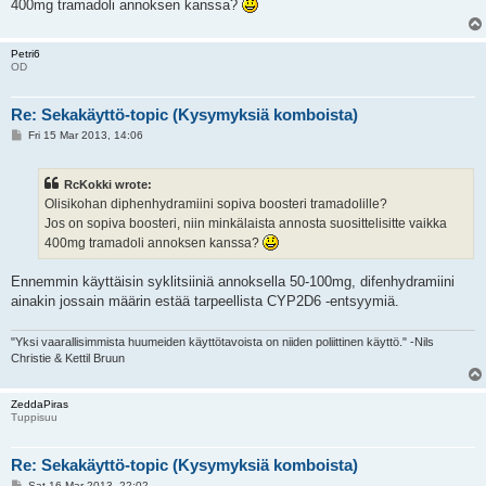
400mg tramadoli annoksen kanssa?
Petri6
OD
Re: Sekakäyttö-topic (Kysymyksiä komboista)
P
Fri 15 Mar 2013, 14:06
o
s
t
RcKokki wrote:
Olisikohan diphenhydramiini sopiva boosteri tramadolille?
Jos on sopiva boosteri, niin minkälaista annosta suosittelisitte vaikka
400mg tramadoli annoksen kanssa?
Ennemmin käyttäisin syklitsiiniä annoksella 50-100mg, difenhydramiini
ainakin jossain määrin estää tarpeellista CYP2D6 -entsyymiä.
"Yksi vaarallisimmista huumeiden käyttötavoista on niiden poliittinen käyttö." -Nils
Christie & Kettil Bruun
ZeddaPiras
Tuppisuu
Re: Sekakäyttö-topic (Kysymyksiä komboista)
P
Sat 16 Mar 2013, 22:02