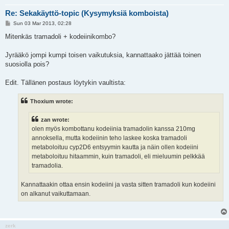
Re: Sekakäyttö-topic (Kysymyksiä komboista)
P
Sun 03 Mar 2013, 02:28
o
s
Mitenkäs tramadoli + kodeiinikombo?
t
Jyrääkö jompi kumpi toisen vaikutuksia, kannattaako jättää toinen
suosiolla pois?
Edit. Tällänen postaus löytykin vaultista:
Thoxium wrote:
zan wrote:
olen myös kombottanu kodeiinia tramadolin kanssa 210mg
annoksella, mutta kodeiinin teho laskee koska tramadoli
metaboloituu cyp2D6 entsyymin kautta ja näin ollen kodeiini
metaboloituu hitaammin, kuin tramadoli, eli mieluumin pelkkää
tramadolia.
Kannattaakin ottaa ensin kodeiini ja vasta sitten tramadoli kun kodeiini
on alkanut vaikuttamaan.
zerk