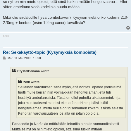
se nyt on niin mieto opioidi, että siinä tuskin mitään hengenvaaraa... Ellei
sitten eroteltuna vedä kodeiinia suuria määriä.
Mikä olis sirdaludille hyvä combokaveri? Kysyisin vielä onko kodeiini 210-
270mg + bentsot (esim 1-2mg xanor) turvallista?
zerk
Re: Sekakäyttö-topic (Kysymyksiä komboista)
P
Mon 11 Mar 2013, 13:58
o
s
t
CrystalBanana wrote:
zerk wrote:
Sellainen varoituksen sana myös, että norflex+opatee yhdistelmä
tuotti mulle kerran niin voimakkaan hengityslaman, että tuli
herättyä ambulanssista. Tästä on ollut puhetta aikaisemminkin ja
joku muistaakseni mainitsi ettei orfenadriinin pitäisi lisätä
hengityslamaa, mutta mulla on toisenlainen kokemus tästä asiasta.
Kehoitan varovaisuuteen jos alla on jotain opioidia.
Panacodia ja Norflexia määrätään lekurilla ainakin samanaikaisesti.
Mutta se nyt on niin mieto opioidi, että siinä tuskin mitään