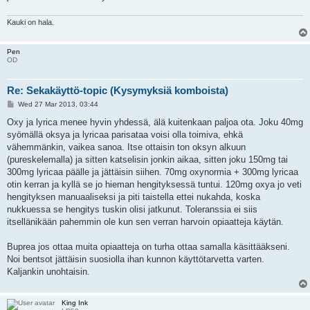
Kauki on hala.
Pen
OD
Re: Sekakäyttö-topic (Kysymyksiä komboista)
P
Wed 27 Mar 2013, 03:44
o
s
Oxy ja lyrica menee hyvin yhdessä, älä kuitenkaan paljoa ota. Joku 40mg
t
syömällä oksya ja lyricaa parisataa voisi olla toimiva, ehkä
vähemmänkin, vaikea sanoa. Itse ottaisin ton oksyn alkuun
(pureskelemalla) ja sitten katselisin jonkin aikaa, sitten joku 150mg tai
300mg lyricaa päälle ja jättäisin siihen. 70mg oxynormia + 300mg lyricaa
otin kerran ja kyllä se jo hieman hengityksessä tuntui. 120mg oxya jo veti
hengityksen manuaaliseksi ja piti taistella ettei nukahda, koska
nukkuessa se hengitys tuskin olisi jatkunut. Toleranssia ei siis
itsellänikään pahemmin ole kun sen verran harvoin opiaatteja käytän.
Buprea jos ottaa muita opiaatteja on turha ottaa samalla käsittääkseni.
Noi bentsot jättäisin suosiolla ihan kunnon käyttötarvetta varten.
Kaljankin unohtaisin.
King Ink