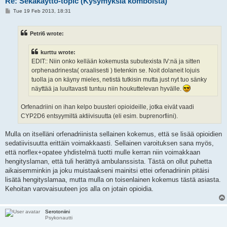
Re: Sekakäyttö-topic (Kysymyksiä komboista)
P
Tue 19 Feb 2013, 18:31
o
s
t
Petri6 wrote:
kurttu wrote:
EDIT:: Niin onko kellään kokemusta subutexista IV:nä ja sitten
orphenadrinesta( oraalisesti ) tietenkin se. Noit dolaneit lojuis
tuolla ja on käyny mieles, netistä tutkisin mutta just nyt tuo sänky
näyttää ja luultavasti tuntuu niin houkuttelevan hyvälle.
Orfenadriini on ihan kelpo buusteri opioideille, jotka eivät vaadi
CYP2D6 entsyymiltä aktiivisuutta (eli esim. buprenorfiini).
Mulla on itselläni orfenadriinista sellainen kokemus, että se lisää opioidien
sedatiivisuutta erittäin voimakkaasti. Sellainen varoituksen sana myös,
että norflex+opatee yhdistelmä tuotti mulle kerran niin voimakkaan
hengityslaman, että tuli herättyä ambulanssista. Tästä on ollut puhetta
aikaisemminkin ja joku muistaakseni mainitsi ettei orfenadriinin pitäisi
lisätä hengityslamaa, mutta mulla on toisenlainen kokemus tästä asiasta.
Kehoitan varovaisuuteen jos alla on jotain opioidia.
Serotoniini
Psykonautti