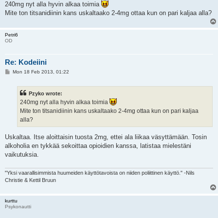
240mg nyt alla hyvin alkaa toimia
Mite ton titsanidiinin kans uskaltaako 2-4mg ottaa kun on pari kaljaa alla?
Petri6
OD
Re: Kodeiini
P
Mon 18 Feb 2013, 01:22
o
s
t
Pzyko wrote:
240mg nyt alla hyvin alkaa toimia
Mite ton titsanidiinin kans uskaltaako 2-4mg ottaa kun on pari kaljaa
alla?
Uskaltaa. Itse aloittaisin tuosta 2mg, ettei ala liikaa väsyttämään. Tosin
alkoholia en tykkää sekoittaa opioidien kanssa, latistaa mielestäni
vaikutuksia.
"Yksi vaarallisimmista huumeiden käyttötavoista on niiden poliittinen käyttö." -Nils
Christie & Kettil Bruun
kurttu
Psykonautti