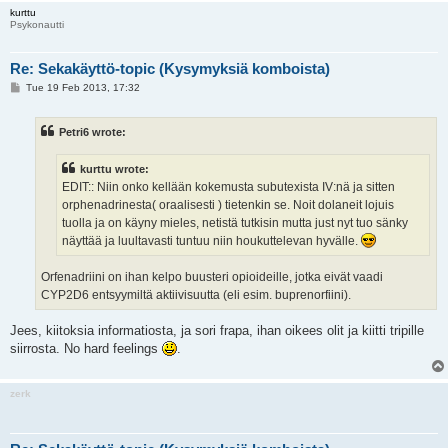
kurttu
Psykonautti
Re: Sekakäyttö-topic (Kysymyksiä komboista)
P
Tue 19 Feb 2013, 17:32
o
s
t
Petri6 wrote:
kurttu wrote:
EDIT:: Niin onko kellään kokemusta subutexista IV:nä ja sitten
orphenadrinesta( oraalisesti ) tietenkin se. Noit dolaneit lojuis
tuolla ja on käyny mieles, netistä tutkisin mutta just nyt tuo sänky
näyttää ja luultavasti tuntuu niin houkuttelevan hyvälle.
Orfenadriini on ihan kelpo buusteri opioideille, jotka eivät vaadi
CYP2D6 entsyymiltä aktiivisuutta (eli esim. buprenorfiini).
Jees, kiitoksia informatiosta, ja sori frapa, ihan oikees olit ja kiitti tripille
siirrosta. No hard feelings
.
zerk