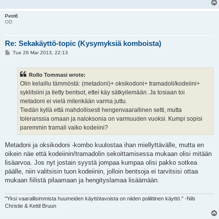
Petri6
OD
Re: Sekakäyttö-topic (Kysymyksiä komboista)
P
Tue 26 Mar 2013, 22:13
o
s
t
Rollo Tommasi wrote:
Olin kelaillu tämmöstä: (metadoni)+ oksikodoni+ tramadoli/kodeiini+
syklitsiini ja tietty bentsot, ettei käy sätkyilemään. Ja tosiaan toi
metadoni ei vielä mitenkään varma juttu.
Tiedän kyllä että mahdollisesti hengenvaarallinen setti, mutta
toleranssia omaan ja naloksonia on varmuuden vuoksi. Kumpi sopisi
paremmin tramali vaiko kodeiini?
Metadoni ja oksikodoni -kombo kuulostaa ihan miellyttävälle, mutta en
oikein näe että kodeiinin/tramadolin sekoittamisessa mukaan olisi mitään
lisäarvoa. Jos nyt jostain syystä jompaa kumpaa olisi pakko sotkea
päälle, niin valitsisin tuon kodeiinin, jolloin bentsoja ei tarvitsisi ottaa
mukaan fiilistä pilaamaan ja hengityslamaa lisäämään.
"Yksi vaarallisimmista huumeiden käyttötavoista on niiden poliittinen käyttö." -Nils
Christie & Kettil Bruun