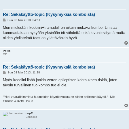
Re: Sekakäyttö-topic (Kysymyksiä komboista)
P
Sun 03 Mar 2013, 04:51
o
s
Mun mielestäni kodeiini+tramadoli on oikein mukava kombo. En saa
t
kummastakaan nykyään yksinään irti viihdettä enkä kivunlievitystä mutta
niiden yhdistelmä taas on yllättävänkin hyvä.
Petri6
OD
Re: Sekakäyttö-topic (Kysymyksiä komboista)
P
Sun 03 Mar 2013, 11:28
o
s
Myös kodeiini lisää jonkin verran epileptisen kohtauksen riskiä, joten
t
täysin turvallinen tuo kombo tuo ei ole.
"Yksi vaarallisimmista huumeiden käyttötavoista on niiden poliittinen käyttö." -Nils
Christie & Kettil Bruun
dopE
Lepakko