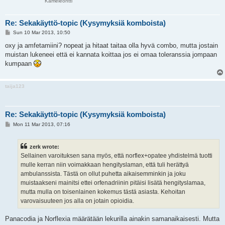
Kameleontti
Re: Sekakäyttö-topic (Kysymyksiä komboista)
P
Sun 10 Mar 2013, 10:50
o
s
oxy ja amfetamiini? nopeat ja hitaat taitaa olla hyvä combo, mutta jostain
t
muistan lukeneei että ei kannata koittaa jos ei omaa toleranssia jompaan
kumpaan
taija123
Re: Sekakäyttö-topic (Kysymyksiä komboista)
P
Mon 11 Mar 2013, 07:16
o
s
t
zerk wrote:
Sellainen varoituksen sana myös, että norflex+opatee yhdistelmä tuotti
mulle kerran niin voimakkaan hengityslaman, että tuli herättyä
ambulanssista. Tästä on ollut puhetta aikaisemminkin ja joku
muistaakseni mainitsi ettei orfenadriinin pitäisi lisätä hengityslamaa,
mutta mulla on toisenlainen kokemus tästä asiasta. Kehoitan
varovaisuuteen jos alla on jotain opioidia.
Panacodia ja Norflexia määrätään lekurilla ainakin samanaikaisesti. Mutta