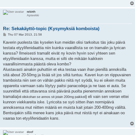
rebirth
Apteekki
Re: Sekakäyttö-topic (Kysymyksiä komboista)
P
Thu 07 Mar 2013, 21:58
o
s
Kaverin puolesta täs kyselen kun meidän olisi tarkoitus täs joku päivä
t
testata etyylifenidaattia niin kuinka vaarallista se on tramalin ja lyrican
kanssa? Ilmeisesti tramalit eivät ny kovin hyvin sovi yhteen sen
etyylifenidaatin kanssa, mutta ei silti ole mikään kaikkein
vaarallisimmasta päästä oleva kombo?
Alustavasti ainakin puhuttiin et eka testaa vaan ihan pienillä annoksilla
sitä about 20-50mg ja lisää sit jos siltä tuntuu. Kaveri kun on riippuvainen
tramboista niin sen on vähän pakko niitä nyt syödä, ku ei oikein muita
oppareita varmaan satu löytyy paitsi panacodeja ja ne taas ei auta. Se
suunnitteli että ottavansa sinä päivänä puolta pienemmän annoksen
tramalia(
) eli vain sen verran ettei
eli oliskohan se annos sit jotain 200mg paikkeil
kunnon viekkareita iske. Lyricoita se syö sitten ihan normipäivä
annoksensa mut niitten määriä en muista kait jotain 200-400mg väliltä.
Bentsojakin sillä menee kans joka päivä mut niistä nyt ei ainakaan oo
vaaraa ton etyylifenidaatin kans.
doof