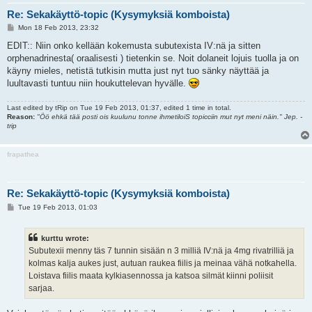
Re: Sekakäyttö-topic (Kysymyksiä komboista)
P
Mon 18 Feb 2013, 23:32
o
s
EDIT:: Niin onko kellään kokemusta subutexista IV:nä ja sitten
t
orphenadrinesta( oraalisesti ) tietenkin se. Noit dolaneit lojuis tuolla ja on
käyny mieles, netistä tutkisin mutta just nyt tuo sänky näyttää ja
luultavasti tuntuu niin houkuttelevan hyvälle.
Last edited by
tRip
on Tue 19 Feb 2013, 01:37, edited 1 time in total.
Reason:
"Öö ehkä tää posti ois kuulunu tonne ihmetiloiS topicciin mut nyt meni näin." Jep. -
trip
frapathea
Re: Sekakäyttö-topic (Kysymyksiä komboista)
P
Tue 19 Feb 2013, 01:03
o
s
t
kurttu wrote:
Subutexii menny täs 7 tunnin sisään n 3 milliä IV:nä ja 4mg rivatrilliä ja
kolmas kalja aukes just, autuan raukea fiilis ja meinaa vähä notkahella.
Loistava fiilis maata kylkiasennossa ja katsoa silmät kiinni poliisit
sarjaa.