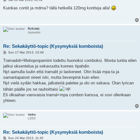
o
s
Kuinkas contit ja mdma? tällä hetkellä 120mg kontteja alla!
t
RcKokki
Apteekki
Re: Sekakäyttö-topic (Kysymyksiä komboista)
P
Sun 17 Mar 2013, 15:48
o
s
Tramadoli+Metiopropamiini todettu huonoksi comboksi. Monta tuntia eilen
t
jatkui oksentelua ja sekavuutta kunnes tipahdin.
Nyt aamulla luulin että tramalit jo laskeneet. Otin lisää mpa:ta ja
samantapaiset oireet iski, mutta lievenpinä kuin eilen.
Nyt vielä sydän hakkaa, jalkateriä palelee ja olo on sekava. Otan lyrican
tähän päälle jos se rauhoittaisi
Eli olkaahan varovaisia tramal+mpa combon kanssa, ei sovi ollenkaan
yhteen.
Velho
LD50
Re: Sekakäyttö-topic (Kysymyksiä komboista)
P
Sun 24 Mar 2013, 11:45