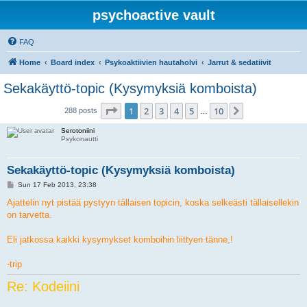
psychoactive vault
FAQ
Home
Board index
Psykoaktiivien hautaholvi
Jarrut & sedatiivit
Sekakäyttö-topic (Kysymyksiä komboista)
Page
1
of
10
1
2
3
4
5
10
Next
288 posts
…
Serotoniini
Psykonautti
Sekakäyttö-topic (Kysymyksiä komboista)
P
Sun 17 Feb 2013, 23:38
o
s
Ajattelin nyt pistää pystyyn tällaisen topicin, koska selkeästi tällaisellekin
t
on tarvetta.
Eli jatkossa kaikki kysymykset komboihin liittyen tänne,!
-trip
Re: Kodeiini