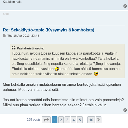
Kauki on hala.
zerk
Re: Sekakäyttö-topic (Kysymyksiä komboista)
P
Thu 18 Apr 2013, 23:48
o
s
t
Pastafaristi wrote:
Tuota nuin, nyt ois tuossa kuutisen kappaletta panakootteja. Ajattelin
naukkasta ne nuamariin, niin mitä ois hyvä kombottaa? Tällä hetkellä
ois 5mg stesolideja, 2mg nopeita xanoreita, olutta ja 7,5mg Imovaneja.
Ehotuksia otellaan vastaan
amatööri kun näissä hommissa oon niin
omin nokkinen tuskin viisasta alakaa sekottelemaan.
Mun kohdalla ainakin midatsolaami on ainoa bentso joka lisää opioidien
euforiaa. Muut vain latistavat sitä.
Jos oot kerran amatööri näis hommissa niin mikset ota vain panacodeja?
Miksi sun pitää sotkea siihen bentsoja sekaan? Jättäisin väliin.
Page
1
of
10
1
2
3
4
5
10
Next
288 posts
…