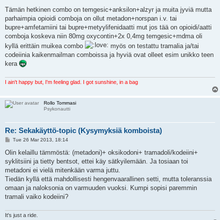
o
s
Tämän hetkinen combo on temgesic+anksilon+alzyr ja muita jyviä mutta
t
parhaimpia opioidi comboja on ollut metadon+norspan i.v. tai
bupre+amfetamiini tai bupre+metyylifenidaatti mut jos tää on opioidi/aatti
comboja koskeva niin 80mg oxycontin+2x 0,4mg temgesic+mdma oli
kyllä erittäin muikea combo
myös on testattu tramalia ja/tai
codeiinia kaikenmailman comboissa ja hyviä ovat olleet esim unikko teen
kera
I ain't happy but, I'm feeling glad. I got sunshine, in a bag
Rollo Tommasi
Psykonautti
Re: Sekakäyttö-topic (Kysymyksiä komboista)
P
Tue 26 Mar 2013, 18:14
o
s
Olin kelaillu tämmöstä: (metadoni)+ oksikodoni+ tramadoli/kodeiini+
t
syklitsiini ja tietty bentsot, ettei käy sätkyilemään. Ja tosiaan toi
metadoni ei vielä mitenkään varma juttu.
Tiedän kyllä että mahdollisesti hengenvaarallinen setti, mutta toleranssia
omaan ja naloksonia on varmuuden vuoksi. Kumpi sopisi paremmin
tramali vaiko kodeiini?
It's just a ride.