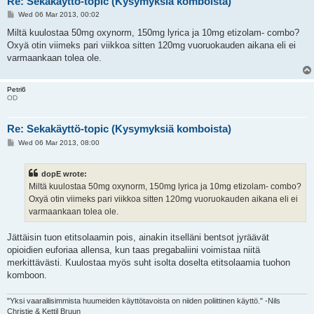
Re: Sekakäyttö-topic (Kysymyksiä komboista)
P
Wed 06 Mar 2013, 00:02
o
s
Miltä kuulostaa 50mg oxynorm, 150mg lyrica ja 10mg etizolam- combo?
t
Oxyä otin viimeks pari viikkoa sitten 120mg vuoruokauden aikana eli ei
varmaankaan tolea ole.
Petri6
OD
Re: Sekakäyttö-topic (Kysymyksiä komboista)
P
Wed 06 Mar 2013, 08:00
o
s
t
dopE wrote:
Miltä kuulostaa 50mg oxynorm, 150mg lyrica ja 10mg etizolam- combo?
Oxyä otin viimeks pari viikkoa sitten 120mg vuoruokauden aikana eli ei
varmaankaan tolea ole.
Jättäisin tuon etitsolaamin pois, ainakin itselläni bentsot jyräävät
opioidien euforiaa allensa, kun taas pregabaliini voimistaa niitä
merkittävästi. Kuulostaa myös suht isolta doselta etitsolaamia tuohon
komboon.
"Yksi vaarallisimmista huumeiden käyttötavoista on niiden poliittinen käyttö." -Nils
Christie & Kettil Bruun