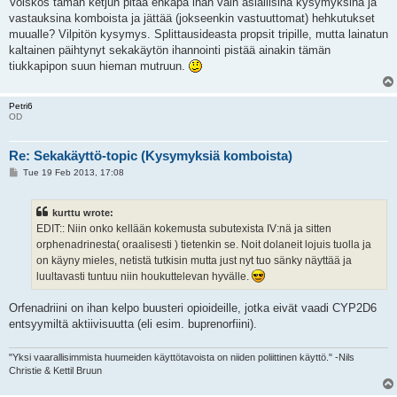
Voiskos tämän ketjun pitää ehkäpä ihan vain asiallisina kysymyksinä ja
vastauksina komboista ja jättää (jokseenkin vastuuttomat) hehkutukset
muualle? Vilpitön kysymys. Splittausideasta propsit tripille, mutta lainatun
kaltainen päihtynyt sekakäytön ihannointi pistää ainakin tämän
tiukkapipon suun hieman mutruun.
Petri6
OD
Re: Sekakäyttö-topic (Kysymyksiä komboista)
P
Tue 19 Feb 2013, 17:08
o
s
t
kurttu wrote:
EDIT:: Niin onko kellään kokemusta subutexista IV:nä ja sitten
orphenadrinesta( oraalisesti ) tietenkin se. Noit dolaneit lojuis tuolla ja
on käyny mieles, netistä tutkisin mutta just nyt tuo sänky näyttää ja
luultavasti tuntuu niin houkuttelevan hyvälle.
Orfenadriini on ihan kelpo buusteri opioideille, jotka eivät vaadi CYP2D6
entsyymiltä aktiivisuutta (eli esim. buprenorfiini).
"Yksi vaarallisimmista huumeiden käyttötavoista on niiden poliittinen käyttö." -Nils
Christie & Kettil Bruun