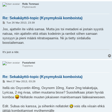
Rollo Tommasi
Psykonautti
Re: Sekakäyttö-topic (Kysymyksiä komboista)
P
Tue 26 Mar 2013, 23:39
o
s
Joo, ajattelin ite vähä samaa. Mutta jos toi metadoni ei jostain syystä
t
natsaa, niin ajattelin että ottais kodeiinin ja rambot siihen samaan
syssyyn ja pieni määrä nitratsepaamia. Nii ja tietty sirdaludia
boostailemaan.
It's just a ride.
Pastafaristi
Tuppisuu
Re: Sekakäyttö-topic (Kysymyksiä komboista)
P
Wed 27 Mar 2013, 03:26
o
s
Itellä ois Oxycontin 40mg, Oxynorm 10mg, Xanor 2mg telaketjuja,
t
Lyricaa, 2 mg rivaa, sitten muutama bisse? Suositelkaas jotain hyvää
komboa
Nollatole muuten jokaiseen mainitsemaani lääkeaineeseen.
Edit. Subua ois kanssa, ja siihenkin nollatolet
vois olla viisain ehkä
jättää kombottamiset myöhemmälle