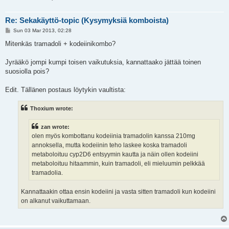
Re: Sekakäyttö-topic (Kysymyksiä komboista)
P
Sun 03 Mar 2013, 02:28
o
s
Mitenkäs tramadoli + kodeiinikombo?
t
Jyrääkö jompi kumpi toisen vaikutuksia, kannattaako jättää toinen
suosiolla pois?
Edit. Tällänen postaus löytykin vaultista:
Thoxium wrote:
zan wrote:
olen myös kombottanu kodeiinia tramadolin kanssa 210mg
annoksella, mutta kodeiinin teho laskee koska tramadoli
metaboloituu cyp2D6 entsyymin kautta ja näin ollen kodeiini
metaboloituu hitaammin, kuin tramadoli, eli mieluumin pelkkää
tramadolia.
Kannattaakin ottaa ensin kodeiini ja vasta sitten tramadoli kun kodeiini
on alkanut vaikuttamaan.