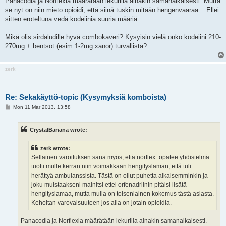
Panacodia ja Norflexia määrätään lekurilla ainakin samanaikaisesti. Mutta
se nyt on niin mieto opioidi, että siinä tuskin mitään hengenvaaraa... Ellei
sitten eroteltuna vedä kodeiinia suuria määriä.
Mikä olis sirdaludille hyvä combokaveri? Kysyisin vielä onko kodeiini 210-
270mg + bentsot (esim 1-2mg xanor) turvallista?
zerk
Re: Sekakäyttö-topic (Kysymyksiä komboista)
P
Mon 11 Mar 2013, 13:58
o
s
t
CrystalBanana wrote:
zerk wrote:
Sellainen varoituksen sana myös, että norflex+opatee yhdistelmä
tuotti mulle kerran niin voimakkaan hengityslaman, että tuli
herättyä ambulanssista. Tästä on ollut puhetta aikaisemminkin ja
joku muistaakseni mainitsi ettei orfenadriinin pitäisi lisätä
hengityslamaa, mutta mulla on toisenlainen kokemus tästä asiasta.
Kehoitan varovaisuuteen jos alla on jotain opioidia.
Panacodia ja Norflexia määrätään lekurilla ainakin samanaikaisesti.