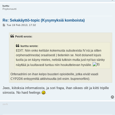
kurttu
Psykonautti
Re: Sekakäyttö-topic (Kysymyksiä komboista)
P
Tue 19 Feb 2013, 17:32
o
s
t
Petri6 wrote:
kurttu wrote:
EDIT:: Niin onko kellään kokemusta subutexista IV:nä ja sitten
orphenadrinesta( oraalisesti ) tietenkin se. Noit dolaneit lojuis
tuolla ja on käyny mieles, netistä tutkisin mutta just nyt tuo sänky
näyttää ja luultavasti tuntuu niin houkuttelevan hyvälle.
Orfenadriini on ihan kelpo buusteri opioideille, jotka eivät vaadi
CYP2D6 entsyymiltä aktiivisuutta (eli esim. buprenorfiini).
Jees, kiitoksia informatiosta, ja sori frapa, ihan oikees olit ja kiitti tripille
siirrosta. No hard feelings
.
zerk