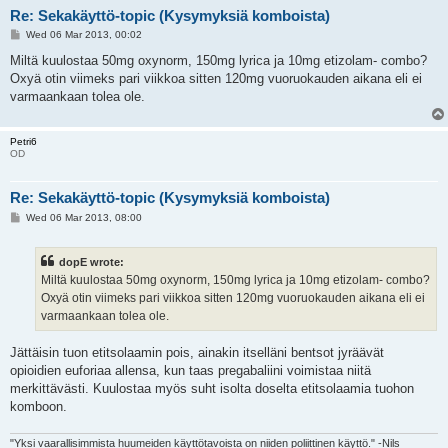
Re: Sekakäyttö-topic (Kysymyksiä komboista)
P
Wed 06 Mar 2013, 00:02
o
s
Miltä kuulostaa 50mg oxynorm, 150mg lyrica ja 10mg etizolam- combo?
t
Oxyä otin viimeks pari viikkoa sitten 120mg vuoruokauden aikana eli ei
varmaankaan tolea ole.
Petri6
OD
Re: Sekakäyttö-topic (Kysymyksiä komboista)
P
Wed 06 Mar 2013, 08:00
o
s
t
dopE wrote:
Miltä kuulostaa 50mg oxynorm, 150mg lyrica ja 10mg etizolam- combo?
Oxyä otin viimeks pari viikkoa sitten 120mg vuoruokauden aikana eli ei
varmaankaan tolea ole.
Jättäisin tuon etitsolaamin pois, ainakin itselläni bentsot jyräävät
opioidien euforiaa allensa, kun taas pregabaliini voimistaa niitä
merkittävästi. Kuulostaa myös suht isolta doselta etitsolaamia tuohon
komboon.
"Yksi vaarallisimmista huumeiden käyttötavoista on niiden poliittinen käyttö." -Nils