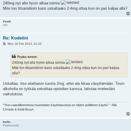
240mg nyt alla hyvin alkaa toimia
Mite ton titsanidiinin kans uskaltaako 2-4mg ottaa kun on pari kaljaa alla?
Petri6
OD
Re: Kodeiini
P
Mon 18 Feb 2013, 01:22
o
s
t
Pzyko wrote:
240mg nyt alla hyvin alkaa toimia
Mite ton titsanidiinin kans uskaltaako 2-4mg ottaa kun on pari kaljaa
alla?
Uskaltaa. Itse aloittaisin tuosta 2mg, ettei ala liikaa väsyttämään. Tosin
alkoholia en tykkää sekoittaa opioidien kanssa, latistaa mielestäni
vaikutuksia.
"Yksi vaarallisimmista huumeiden käyttötavoista on niiden poliittinen käyttö." -Nils
Christie & Kettil Bruun
kurttu
Psykonautti