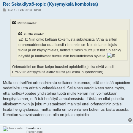
Re: Sekakäyttö-topic (Kysymyksiä komboista)
P
Tue 19 Feb 2013, 18:31
o
s
t
Petri6 wrote:
kurttu wrote:
EDIT:: Niin onko kellään kokemusta subutexista IV:nä ja sitten
orphenadrinesta( oraalisesti ) tietenkin se. Noit dolaneit lojuis
tuolla ja on käyny mieles, netistä tutkisin mutta just nyt tuo sänky
näyttää ja luultavasti tuntuu niin houkuttelevan hyvälle.
Orfenadriini on ihan kelpo buusteri opioideille, jotka eivät vaadi
CYP2D6 entsyymiltä aktiivisuutta (eli esim. buprenorfiini).
Mulla on itselläni orfenadriinista sellainen kokemus, että se lisää opioidien
sedatiivisuutta erittäin voimakkaasti. Sellainen varoituksen sana myös,
että norflex+opatee yhdistelmä tuotti mulle kerran niin voimakkaan
hengityslaman, että tuli herättyä ambulanssista. Tästä on ollut puhetta
aikaisemminkin ja joku muistaakseni mainitsi ettei orfenadriinin pitäisi
lisätä hengityslamaa, mutta mulla on toisenlainen kokemus tästä asiasta.
Kehoitan varovaisuuteen jos alla on jotain opioidia.
Serotoniini
Psykonautti