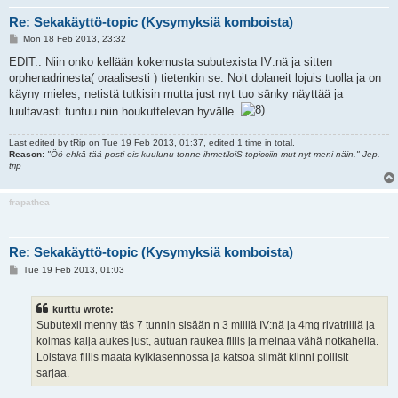
Re: Sekakäyttö-topic (Kysymyksiä komboista)
P
Mon 18 Feb 2013, 23:32
o
s
EDIT:: Niin onko kellään kokemusta subutexista IV:nä ja sitten
t
orphenadrinesta( oraalisesti ) tietenkin se. Noit dolaneit lojuis tuolla ja on
käyny mieles, netistä tutkisin mutta just nyt tuo sänky näyttää ja
luultavasti tuntuu niin houkuttelevan hyvälle.
Last edited by
tRip
on Tue 19 Feb 2013, 01:37, edited 1 time in total.
Reason:
"Öö ehkä tää posti ois kuulunu tonne ihmetiloiS topicciin mut nyt meni näin." Jep. -
trip
frapathea
Re: Sekakäyttö-topic (Kysymyksiä komboista)
P
Tue 19 Feb 2013, 01:03
o
s
t
kurttu wrote:
Subutexii menny täs 7 tunnin sisään n 3 milliä IV:nä ja 4mg rivatrilliä ja
kolmas kalja aukes just, autuan raukea fiilis ja meinaa vähä notkahella.
Loistava fiilis maata kylkiasennossa ja katsoa silmät kiinni poliisit
sarjaa.