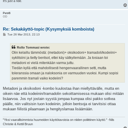
It's just a ride.
Petri6
OD
Re: Sekakäyttö-topic (Kysymyksiä komboista)
P
Tue 26 Mar 2013, 22:13
o
s
t
Rollo Tommasi wrote:
Olin kelaillu tämmöstä: (metadoni)+ oksikodoni+ tramadoli/kodeiini+
syklitsiini ja tietty bentsot, ettei käy sätkyilemään. Ja tosiaan toi
metadoni ei vielä mitenkään varma juttu.
Tiedän kyllä että mahdollisesti hengenvaarallinen setti, mutta
toleranssia omaan ja naloksonia on varmuuden vuoksi. Kumpi sopisi
paremmin tramali vaiko kodeiini?
Metadoni ja oksikodoni -kombo kuulostaa ihan miellyttävälle, mutta en
oikein näe että kodeiinin/tramadolin sekoittamisessa mukaan olisi mitään
lisäarvoa. Jos nyt jostain syystä jompaa kumpaa olisi pakko sotkea
päälle, niin valitsisin tuon kodeiinin, jolloin bentsoja ei tarvitsisi ottaa
mukaan fiilistä pilaamaan ja hengityslamaa lisäämään.
"Yksi vaarallisimmista huumeiden käyttötavoista on niiden poliittinen käyttö." -Nils
Christie & Kettil Bruun