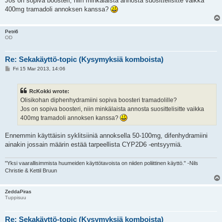
Jos on sopiva boosteri, niin minkälaista annosta suosittelisitte vaikka
400mg tramadoli annoksen kanssa?
Petri6
OD
Re: Sekakäyttö-topic (Kysymyksiä komboista)
P
Fri 15 Mar 2013, 14:06
o
s
t
RcKokki wrote:
Olisikohan diphenhydramiini sopiva boosteri tramadolille?
Jos on sopiva boosteri, niin minkälaista annosta suosittelisitte vaikka
400mg tramadoli annoksen kanssa?
Ennemmin käyttäisin syklitsiiniä annoksella 50-100mg, difenhydramiini
ainakin jossain määrin estää tarpeellista CYP2D6 -entsyymiä.
"Yksi vaarallisimmista huumeiden käyttötavoista on niiden poliittinen käyttö." -Nils
Christie & Kettil Bruun
ZeddaPiras
Tuppisuu
Re: Sekakäyttö-topic (Kysymyksiä komboista)