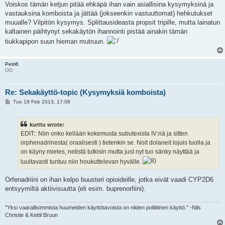
Voiskos tämän ketjun pitää ehkäpä ihan vain asiallisina kysymyksinä ja
vastauksina komboista ja jättää (jokseenkin vastuuttomat) hehkutukset
muualle? Vilpitön kysymys. Splittausideasta propsit tripille, mutta lainatun
kaltainen päihtynyt sekakäytön ihannointi pistää ainakin tämän
tiukkapipon suun hieman mutruun.
Petri6
OD
Re: Sekakäyttö-topic (Kysymyksiä komboista)
P
Tue 19 Feb 2013, 17:08
o
s
t
kurttu wrote:
EDIT:: Niin onko kellään kokemusta subutexista IV:nä ja sitten
orphenadrinesta( oraalisesti ) tietenkin se. Noit dolaneit lojuis tuolla ja
on käyny mieles, netistä tutkisin mutta just nyt tuo sänky näyttää ja
luultavasti tuntuu niin houkuttelevan hyvälle.
Orfenadriini on ihan kelpo buusteri opioideille, jotka eivät vaadi CYP2D6
entsyymiltä aktiivisuutta (eli esim. buprenorfiini).
"Yksi vaarallisimmista huumeiden käyttötavoista on niiden poliittinen käyttö." -Nils
Christie & Kettil Bruun