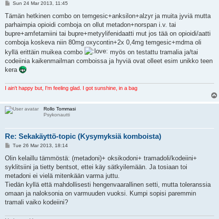
P
Sun 24 Mar 2013, 11:45
o
s
Tämän hetkinen combo on temgesic+anksilon+alzyr ja muita jyviä mutta
t
parhaimpia opioidi comboja on ollut metadon+norspan i.v. tai
bupre+amfetamiini tai bupre+metyylifenidaatti mut jos tää on opioidi/aatti
comboja koskeva niin 80mg oxycontin+2x 0,4mg temgesic+mdma oli
kyllä erittäin muikea combo
myös on testattu tramalia ja/tai
codeiinia kaikenmailman comboissa ja hyviä ovat olleet esim unikko teen
kera
I ain't happy but, I'm feeling glad. I got sunshine, in a bag
Rollo Tommasi
Psykonautti
Re: Sekakäyttö-topic (Kysymyksiä komboista)
P
Tue 26 Mar 2013, 18:14
o
s
Olin kelaillu tämmöstä: (metadoni)+ oksikodoni+ tramadoli/kodeiini+
t
syklitsiini ja tietty bentsot, ettei käy sätkyilemään. Ja tosiaan toi
metadoni ei vielä mitenkään varma juttu.
Tiedän kyllä että mahdollisesti hengenvaarallinen setti, mutta toleranssia
omaan ja naloksonia on varmuuden vuoksi. Kumpi sopisi paremmin
tramali vaiko kodeiini?