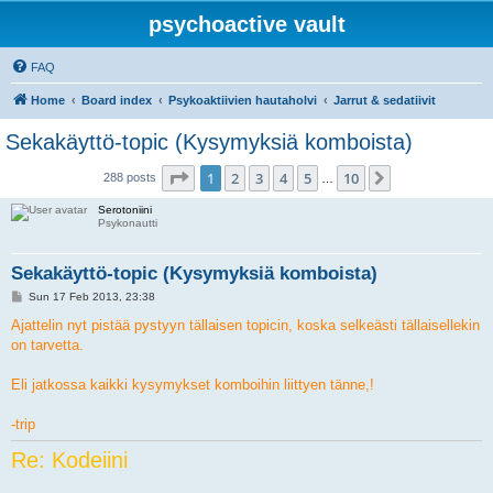
psychoactive vault
FAQ
Home
Board index
Psykoaktiivien hautaholvi
Jarrut & sedatiivit
Sekakäyttö-topic (Kysymyksiä komboista)
Page
1
of
10
1
2
3
4
5
10
Next
288 posts
…
Serotoniini
Psykonautti
Sekakäyttö-topic (Kysymyksiä komboista)
P
Sun 17 Feb 2013, 23:38
o
s
Ajattelin nyt pistää pystyyn tällaisen topicin, koska selkeästi tällaisellekin
t
on tarvetta.
Eli jatkossa kaikki kysymykset komboihin liittyen tänne,!
-trip
Re: Kodeiini