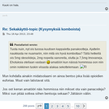
Kauki on hala.
zerk
Re: Sekakäyttö-topic (Kysymyksiä komboista)
P
Thu 18 Apr 2013, 23:48
o
s
t
Pastafaristi wrote:
Tuota nuin, nyt ois tuossa kuutisen kappaletta panakootteja. Ajattelin
naukkasta ne nuamariin, niin mitä ois hyvä kombottaa? Tällä hetkellä
ois 5mg stesolideja, 2mg nopeita xanoreita, olutta ja 7,5mg Imovaneja.
Ehotuksia otellaan vastaan
amatööri kun näissä hommissa oon niin
omin nokkinen tuskin viisasta alakaa sekottelemaan.
Mun kohdalla ainakin midatsolaami on ainoa bentso joka lisää opioidien
euforiaa. Muut vain latistavat sitä.
Jos oot kerran amatööri näis hommissa niin mikset ota vain panacodeja?
Miksi sun pitää sotkea siihen bentsoja sekaan? Jättäisin väliin.
Page
1
of
10
1
2
3
4
5
10
Next
288 posts
…