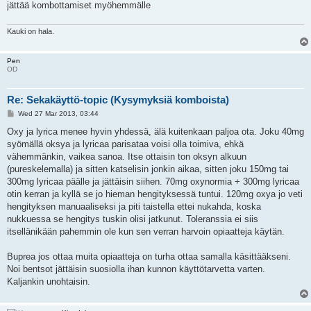
jättää kombottamiset myöhemmälle
Kauki on hala.
Pen
OD
Re: Sekakäyttö-topic (Kysymyksiä komboista)
P
Wed 27 Mar 2013, 03:44
o
s
Oxy ja lyrica menee hyvin yhdessä, älä kuitenkaan paljoa ota. Joku 40mg
t
syömällä oksya ja lyricaa parisataa voisi olla toimiva, ehkä
vähemmänkin, vaikea sanoa. Itse ottaisin ton oksyn alkuun
(pureskelemalla) ja sitten katselisin jonkin aikaa, sitten joku 150mg tai
300mg lyricaa päälle ja jättäisin siihen. 70mg oxynormia + 300mg lyricaa
otin kerran ja kyllä se jo hieman hengityksessä tuntui. 120mg oxya jo veti
hengityksen manuaaliseksi ja piti taistella ettei nukahda, koska
nukkuessa se hengitys tuskin olisi jatkunut. Toleranssia ei siis
itsellänikään pahemmin ole kun sen verran harvoin opiaatteja käytän.
Buprea jos ottaa muita opiaatteja on turha ottaa samalla käsittääkseni.
Noi bentsot jättäisin suosiolla ihan kunnon käyttötarvetta varten.
Kaljankin unohtaisin.