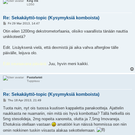
King Ink
LD50
Re: Sekakäyttö-topic (Kysymyksiä komboista)
P
Fri 29 Mar 2013, 14:47
o
s
Otin eilen 1200mg dekstrometorfaania, olisiko vaarallista tänään nauttia
t
unikkoteetä?
Edit. Lisäyksenä vielä, että dexmistä jäi aika vahva afterglow tälle
päivälle, leijuva olo.
Edit seuraavana päivänä:
Juu, hyvin meni kaikki.
Pastafaristi
Tuppisuu
Re: Sekakäyttö-topic (Kysymyksiä komboista)
P
Thu 18 Apr 2013, 21:49
o
s
Tuota nuin, nyt ois tuossa kuutisen kappaletta panakootteja. Ajattelin
t
naukkasta ne nuamariin, niin mitä ois hyvä kombottaa? Tällä hetkellä ois
5mg stesolideja, 2mg nopeita xanoreita, olutta ja 7,5mg Imovaneja.
Ehotuksia otellaan vastaan
amatööri kun näissä hommissa oon niin
omin nokkinen tuskin viisasta alakaa sekottelemaan.