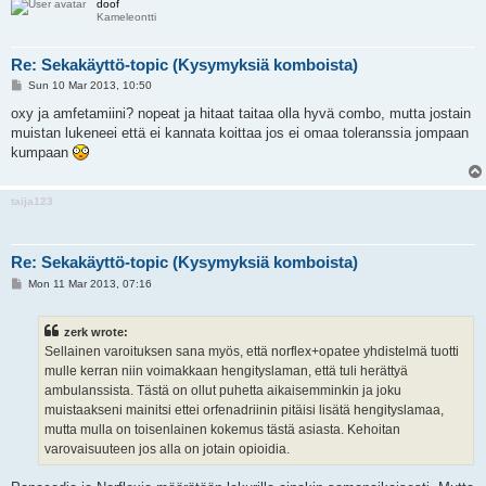
doof
Kameleontti
Re: Sekakäyttö-topic (Kysymyksiä komboista)
P
Sun 10 Mar 2013, 10:50
o
s
oxy ja amfetamiini? nopeat ja hitaat taitaa olla hyvä combo, mutta jostain
t
muistan lukeneei että ei kannata koittaa jos ei omaa toleranssia jompaan
kumpaan
taija123
Re: Sekakäyttö-topic (Kysymyksiä komboista)
P
Mon 11 Mar 2013, 07:16
o
s
t
zerk wrote:
Sellainen varoituksen sana myös, että norflex+opatee yhdistelmä tuotti
mulle kerran niin voimakkaan hengityslaman, että tuli herättyä
ambulanssista. Tästä on ollut puhetta aikaisemminkin ja joku
muistaakseni mainitsi ettei orfenadriinin pitäisi lisätä hengityslamaa,
mutta mulla on toisenlainen kokemus tästä asiasta. Kehoitan
varovaisuuteen jos alla on jotain opioidia.