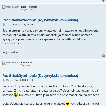
Rollo Tommasi
Psykonautti
Re: Sekakäyttö-topic (Kysymyksiä komboista)
P
Tue 26 Mar 2013, 23:39
o
s
Joo, ajattelin ite vähä samaa. Mutta jos toi metadoni ei jostain syystä
t
natsaa, niin ajattelin että ottais kodeiinin ja rambot siihen samaan
syssyyn ja pieni määrä nitratsepaamia. Nii ja tietty sirdaludia
boostailemaan.
It's just a ride.
Pastafaristi
Tuppisuu
Re: Sekakäyttö-topic (Kysymyksiä komboista)
P
Wed 27 Mar 2013, 03:26
o
s
Itellä ois Oxycontin 40mg, Oxynorm 10mg, Xanor 2mg telaketjuja,
t
Lyricaa, 2 mg rivaa, sitten muutama bisse? Suositelkaas jotain hyvää
komboa
Nollatole muuten jokaiseen mainitsemaani lääkeaineeseen.
Edit. Subua ois kanssa, ja siihenkin nollatolet
vois olla viisain ehkä