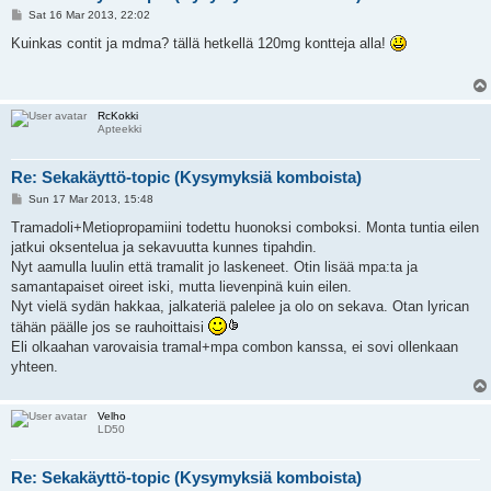
P
Sat 16 Mar 2013, 22:02
o
s
Kuinkas contit ja mdma? tällä hetkellä 120mg kontteja alla!
t
RcKokki
Apteekki
Re: Sekakäyttö-topic (Kysymyksiä komboista)
P
Sun 17 Mar 2013, 15:48
o
s
Tramadoli+Metiopropamiini todettu huonoksi comboksi. Monta tuntia eilen
t
jatkui oksentelua ja sekavuutta kunnes tipahdin.
Nyt aamulla luulin että tramalit jo laskeneet. Otin lisää mpa:ta ja
samantapaiset oireet iski, mutta lievenpinä kuin eilen.
Nyt vielä sydän hakkaa, jalkateriä palelee ja olo on sekava. Otan lyrican
tähän päälle jos se rauhoittaisi
Eli olkaahan varovaisia tramal+mpa combon kanssa, ei sovi ollenkaan
yhteen.
Velho
LD50
Re: Sekakäyttö-topic (Kysymyksiä komboista)