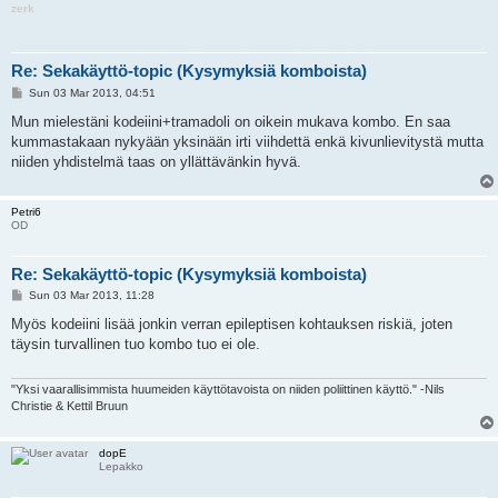
zerk
Re: Sekakäyttö-topic (Kysymyksiä komboista)
P
Sun 03 Mar 2013, 04:51
o
s
Mun mielestäni kodeiini+tramadoli on oikein mukava kombo. En saa
t
kummastakaan nykyään yksinään irti viihdettä enkä kivunlievitystä mutta
niiden yhdistelmä taas on yllättävänkin hyvä.
Petri6
OD
Re: Sekakäyttö-topic (Kysymyksiä komboista)
P
Sun 03 Mar 2013, 11:28
o
s
Myös kodeiini lisää jonkin verran epileptisen kohtauksen riskiä, joten
t
täysin turvallinen tuo kombo tuo ei ole.
"Yksi vaarallisimmista huumeiden käyttötavoista on niiden poliittinen käyttö." -Nils
Christie & Kettil Bruun
dopE
Lepakko