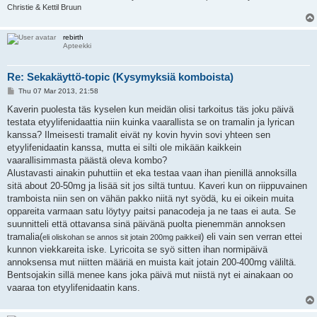
Christie & Kettil Bruun
rebirth
Apteekki
Re: Sekakäyttö-topic (Kysymyksiä komboista)
P
Thu 07 Mar 2013, 21:58
o
s
Kaverin puolesta täs kyselen kun meidän olisi tarkoitus täs joku päivä
t
testata etyylifenidaattia niin kuinka vaarallista se on tramalin ja lyrican
kanssa? Ilmeisesti tramalit eivät ny kovin hyvin sovi yhteen sen
etyylifenidaatin kanssa, mutta ei silti ole mikään kaikkein
vaarallisimmasta päästä oleva kombo?
Alustavasti ainakin puhuttiin et eka testaa vaan ihan pienillä annoksilla
sitä about 20-50mg ja lisää sit jos siltä tuntuu. Kaveri kun on riippuvainen
tramboista niin sen on vähän pakko niitä nyt syödä, ku ei oikein muita
oppareita varmaan satu löytyy paitsi panacodeja ja ne taas ei auta. Se
suunnitteli että ottavansa sinä päivänä puolta pienemmän annoksen
tramalia(
) eli vain sen verran ettei
eli oliskohan se annos sit jotain 200mg paikkeil
kunnon viekkareita iske. Lyricoita se syö sitten ihan normipäivä
annoksensa mut niitten määriä en muista kait jotain 200-400mg väliltä.
Bentsojakin sillä menee kans joka päivä mut niistä nyt ei ainakaan oo
vaaraa ton etyylifenidaatin kans.