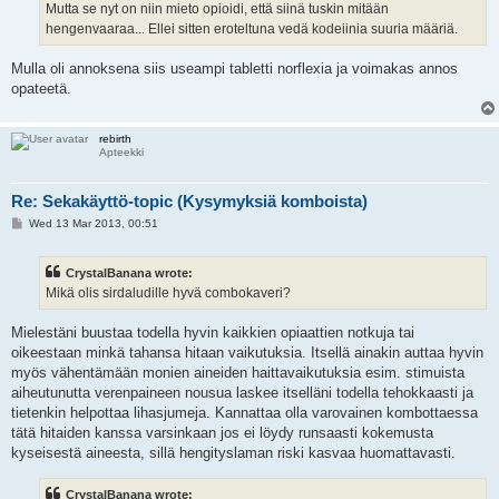
Mutta se nyt on niin mieto opioidi, että siinä tuskin mitään
hengenvaaraa... Ellei sitten eroteltuna vedä kodeiinia suuria määriä.
Mulla oli annoksena siis useampi tabletti norflexia ja voimakas annos
opateetä.
rebirth
Apteekki
Re: Sekakäyttö-topic (Kysymyksiä komboista)
P
Wed 13 Mar 2013, 00:51
o
s
t
CrystalBanana wrote:
Mikä olis sirdaludille hyvä combokaveri?
Mielestäni buustaa todella hyvin kaikkien opiaattien notkuja tai
oikeestaan minkä tahansa hitaan vaikutuksia. Itsellä ainakin auttaa hyvin
myös vähentämään monien aineiden haittavaikutuksia esim. stimuista
aiheutunutta verenpaineen nousua laskee itselläni todella tehokkaasti ja
tietenkin helpottaa lihasjumeja. Kannattaa olla varovainen kombottaessa
tätä hitaiden kanssa varsinkaan jos ei löydy runsaasti kokemusta
kyseisestä aineesta, sillä hengityslaman riski kasvaa huomattavasti.
CrystalBanana wrote: