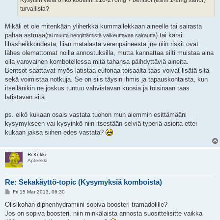
turvallista?
Mikäli et ole mitenkään yliherkkä kummallekkaan aineelle tai sairasta
pahaa astmaa(
) tai kärsi
tai muuta hengittämistä vaikeuttavaa sairautta
lihasheikkoudesta, liian matalasta verenpaineesta jne niin riskit ovat
lähes olemattomat noilla annostuksilla, mutta kannattaa silti muistaa aina
olla varovainen kombotellessa mitä tahansa päihdyttäviä aineita.
Bentsot saattavat myös latistaa euforiaa toisaalta taas voivat lisätä sitä
sekä voimistaa notkuja. Se on siis täysin ihmis ja tapauskohtaista, kun
itsellänikin ne joskus tuntuu vahvistavan kuosia ja toisinaan taas
latistavan sitä.
ps. eikö kukaan osais vastata tuohon mun aiemmin esittämääni
kysymykseen vai kysyinkö niin itsestään selviä typeriä asioita ettei
kukaan jaksa siihen edes vastata?
RcKokki
Apteekki
Re: Sekakäyttö-topic (Kysymyksiä komboista)
P
Fri 15 Mar 2013, 06:30
o
s
Olisikohan diphenhydramiini sopiva boosteri tramadolille?
t
Jos on sopiva boosteri, niin minkälaista annosta suosittelisitte vaikka