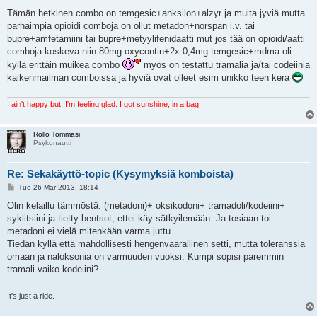
o
s
Tämän hetkinen combo on temgesic+anksilon+alzyr ja muita jyviä mutta
t
parhaimpia opioidi comboja on ollut metadon+norspan i.v. tai
bupre+amfetamiini tai bupre+metyylifenidaatti mut jos tää on opioidi/aatti
comboja koskeva niin 80mg oxycontin+2x 0,4mg temgesic+mdma oli
kyllä erittäin muikea combo
myös on testattu tramalia ja/tai codeiinia
kaikenmailman comboissa ja hyviä ovat olleet esim unikko teen kera
I ain't happy but, I'm feeling glad. I got sunshine, in a bag
Rollo Tommasi
Psykonautti
Re: Sekakäyttö-topic (Kysymyksiä komboista)
P
Tue 26 Mar 2013, 18:14
o
s
Olin kelaillu tämmöstä: (metadoni)+ oksikodoni+ tramadoli/kodeiini+
t
syklitsiini ja tietty bentsot, ettei käy sätkyilemään. Ja tosiaan toi
metadoni ei vielä mitenkään varma juttu.
Tiedän kyllä että mahdollisesti hengenvaarallinen setti, mutta toleranssia
omaan ja naloksonia on varmuuden vuoksi. Kumpi sopisi paremmin
tramali vaiko kodeiini?
It's just a ride.