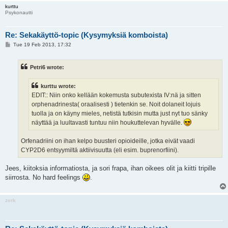
kurttu
Psykonautti
Re: Sekakäyttö-topic (Kysymyksiä komboista)
P
Tue 19 Feb 2013, 17:32
o
s
t
Petri6 wrote:
kurttu wrote:
EDIT:: Niin onko kellään kokemusta subutexista IV:nä ja sitten
orphenadrinesta( oraalisesti ) tietenkin se. Noit dolaneit lojuis
tuolla ja on käyny mieles, netistä tutkisin mutta just nyt tuo sänky
näyttää ja luultavasti tuntuu niin houkuttelevan hyvälle.
Orfenadriini on ihan kelpo buusteri opioideille, jotka eivät vaadi
CYP2D6 entsyymiltä aktiivisuutta (eli esim. buprenorfiini).
Jees, kiitoksia informatiosta, ja sori frapa, ihan oikees olit ja kiitti tripille
siirrosta. No hard feelings
.
zerk