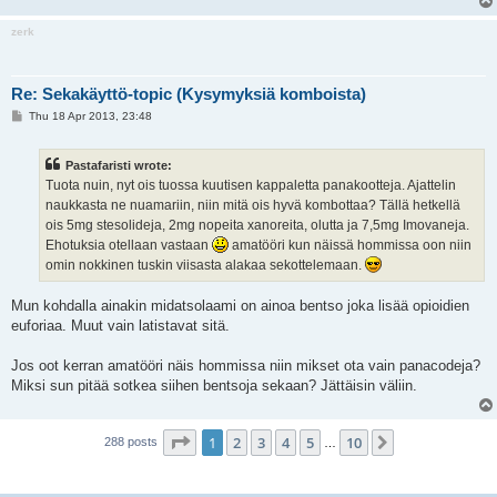
zerk
Re: Sekakäyttö-topic (Kysymyksiä komboista)
P
Thu 18 Apr 2013, 23:48
o
s
t
Pastafaristi wrote:
Tuota nuin, nyt ois tuossa kuutisen kappaletta panakootteja. Ajattelin
naukkasta ne nuamariin, niin mitä ois hyvä kombottaa? Tällä hetkellä
ois 5mg stesolideja, 2mg nopeita xanoreita, olutta ja 7,5mg Imovaneja.
Ehotuksia otellaan vastaan
amatööri kun näissä hommissa oon niin
omin nokkinen tuskin viisasta alakaa sekottelemaan.
Mun kohdalla ainakin midatsolaami on ainoa bentso joka lisää opioidien
euforiaa. Muut vain latistavat sitä.
Jos oot kerran amatööri näis hommissa niin mikset ota vain panacodeja?
Miksi sun pitää sotkea siihen bentsoja sekaan? Jättäisin väliin.
Page
1
of
10
1
2
3
4
5
10
Next
288 posts
…