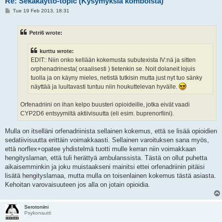
Re: Sekakäyttö-topic (Kysymyksiä komboista)
P
Tue 19 Feb 2013, 18:31
o
s
t
Petri6 wrote:
kurttu wrote:
EDIT:: Niin onko kellään kokemusta subutexista IV:nä ja sitten
orphenadrinesta( oraalisesti ) tietenkin se. Noit dolaneit lojuis
tuolla ja on käyny mieles, netistä tutkisin mutta just nyt tuo sänky
näyttää ja luultavasti tuntuu niin houkuttelevan hyvälle.
Orfenadriini on ihan kelpo buusteri opioideille, jotka eivät vaadi
CYP2D6 entsyymiltä aktiivisuutta (eli esim. buprenorfiini).
Mulla on itselläni orfenadriinista sellainen kokemus, että se lisää opioidien
sedatiivisuutta erittäin voimakkaasti. Sellainen varoituksen sana myös,
että norflex+opatee yhdistelmä tuotti mulle kerran niin voimakkaan
hengityslaman, että tuli herättyä ambulanssista. Tästä on ollut puhetta
aikaisemminkin ja joku muistaakseni mainitsi ettei orfenadriinin pitäisi
lisätä hengityslamaa, mutta mulla on toisenlainen kokemus tästä asiasta.
Kehoitan varovaisuuteen jos alla on jotain opioidia.
Serotoniini
Psykonautti