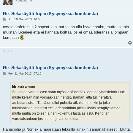
Kameleontti
Re: Sekakäyttö-topic (Kysymyksiä komboista)
P
Sun 10 Mar 2013, 10:50
o
s
oxy ja amfetamiini? nopeat ja hitaat taitaa olla hyvä combo, mutta jostain
t
muistan lukeneei että ei kannata koittaa jos ei omaa toleranssia jompaan
kumpaan
taija123
Re: Sekakäyttö-topic (Kysymyksiä komboista)
P
Mon 11 Mar 2013, 07:16
o
s
t
zerk wrote:
Sellainen varoituksen sana myös, että norflex+opatee yhdistelmä tuotti
mulle kerran niin voimakkaan hengityslaman, että tuli herättyä
ambulanssista. Tästä on ollut puhetta aikaisemminkin ja joku
muistaakseni mainitsi ettei orfenadriinin pitäisi lisätä hengityslamaa,
mutta mulla on toisenlainen kokemus tästä asiasta. Kehoitan
varovaisuuteen jos alla on jotain opioidia.
Panacodia ja Norflexia määrätään lekurilla ainakin samanaikaisesti. Mutta