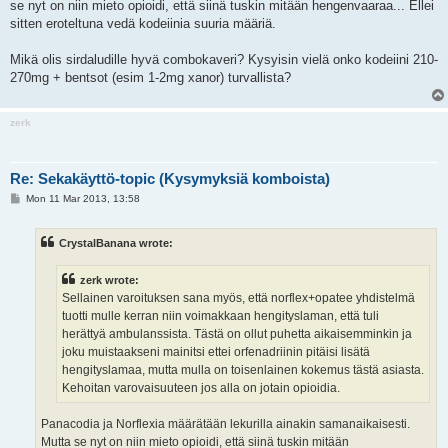
se nyt on niin mieto opioidi, että siinä tuskin mitään hengenvaaraa... Ellei
sitten eroteltuna vedä kodeiinia suuria määriä.
Mikä olis sirdaludille hyvä combokaveri? Kysyisin vielä onko kodeiini 210-
270mg + bentsot (esim 1-2mg xanor) turvallista?
zerk
Re: Sekakäyttö-topic (Kysymyksiä komboista)
P
Mon 11 Mar 2013, 13:58
o
s
t
CrystalBanana wrote:
zerk wrote:
Sellainen varoituksen sana myös, että norflex+opatee yhdistelmä
tuotti mulle kerran niin voimakkaan hengityslaman, että tuli
herättyä ambulanssista. Tästä on ollut puhetta aikaisemminkin ja
joku muistaakseni mainitsi ettei orfenadriinin pitäisi lisätä
hengityslamaa, mutta mulla on toisenlainen kokemus tästä asiasta.
Kehoitan varovaisuuteen jos alla on jotain opioidia.
Panacodia ja Norflexia määrätään lekurilla ainakin samanaikaisesti.
Mutta se nyt on niin mieto opioidi, että siinä tuskin mitään