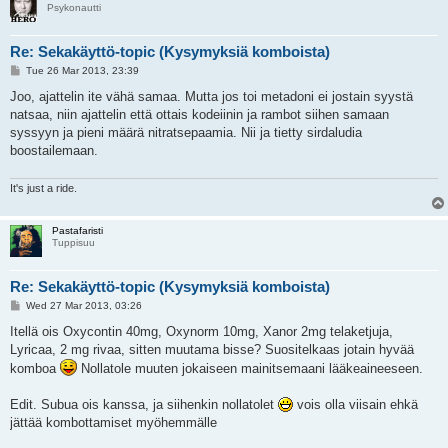
Psykonautti
Re: Sekakäyttö-topic (Kysymyksiä komboista)
P
Tue 26 Mar 2013, 23:39
o
s
Joo, ajattelin ite vähä samaa. Mutta jos toi metadoni ei jostain syystä
t
natsaa, niin ajattelin että ottais kodeiinin ja rambot siihen samaan
syssyyn ja pieni määrä nitratsepaamia. Nii ja tietty sirdaludia
boostailemaan.
It's just a ride.
Pastafaristi
Tuppisuu
Re: Sekakäyttö-topic (Kysymyksiä komboista)
P
Wed 27 Mar 2013, 03:26
o
s
Itellä ois Oxycontin 40mg, Oxynorm 10mg, Xanor 2mg telaketjuja,
t
Lyricaa, 2 mg rivaa, sitten muutama bisse? Suositelkaas jotain hyvää
komboa
Nollatole muuten jokaiseen mainitsemaani lääkeaineeseen.
Edit. Subua ois kanssa, ja siihenkin nollatolet
vois olla viisain ehkä
jättää kombottamiset myöhemmälle