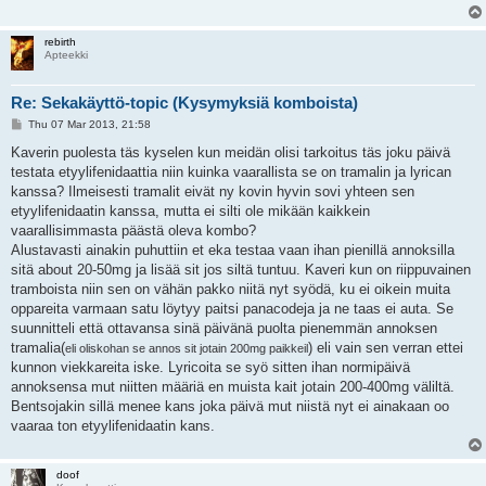
rebirth
Apteekki
Re: Sekakäyttö-topic (Kysymyksiä komboista)
P
Thu 07 Mar 2013, 21:58
o
s
Kaverin puolesta täs kyselen kun meidän olisi tarkoitus täs joku päivä
t
testata etyylifenidaattia niin kuinka vaarallista se on tramalin ja lyrican
kanssa? Ilmeisesti tramalit eivät ny kovin hyvin sovi yhteen sen
etyylifenidaatin kanssa, mutta ei silti ole mikään kaikkein
vaarallisimmasta päästä oleva kombo?
Alustavasti ainakin puhuttiin et eka testaa vaan ihan pienillä annoksilla
sitä about 20-50mg ja lisää sit jos siltä tuntuu. Kaveri kun on riippuvainen
tramboista niin sen on vähän pakko niitä nyt syödä, ku ei oikein muita
oppareita varmaan satu löytyy paitsi panacodeja ja ne taas ei auta. Se
suunnitteli että ottavansa sinä päivänä puolta pienemmän annoksen
tramalia(
) eli vain sen verran ettei
eli oliskohan se annos sit jotain 200mg paikkeil
kunnon viekkareita iske. Lyricoita se syö sitten ihan normipäivä
annoksensa mut niitten määriä en muista kait jotain 200-400mg väliltä.
Bentsojakin sillä menee kans joka päivä mut niistä nyt ei ainakaan oo
vaaraa ton etyylifenidaatin kans.
doof