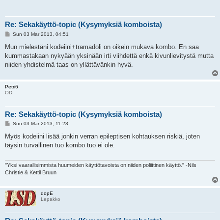
Re: Sekakäyttö-topic (Kysymyksiä komboista)
P
Sun 03 Mar 2013, 04:51
o
s
Mun mielestäni kodeiini+tramadoli on oikein mukava kombo. En saa
t
kummastakaan nykyään yksinään irti viihdettä enkä kivunlievitystä mutta
niiden yhdistelmä taas on yllättävänkin hyvä.
Petri6
OD
Re: Sekakäyttö-topic (Kysymyksiä komboista)
P
Sun 03 Mar 2013, 11:28
o
s
Myös kodeiini lisää jonkin verran epileptisen kohtauksen riskiä, joten
t
täysin turvallinen tuo kombo tuo ei ole.
"Yksi vaarallisimmista huumeiden käyttötavoista on niiden poliittinen käyttö." -Nils
Christie & Kettil Bruun
dopE
Lepakko