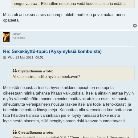
hengenvaaraa... Ellei sitten eroteltuna vedä kodeiinia suuria määriä.
Mulla oli annoksena siis useampi tabletti norflexia ja voimakas annos
opateetä.
rebirth
Apteekki
Re: Sekakäyttö-topic (Kysymyksiä komboista)
P
Wed 13 Mar 2013, 00:51
o
s
t
CrystalBanana wrote:
Mikä olis sirdaludille hyvä combokaveri?
Mielestäni buustaa todella hyvin kaikkien opiaattien notkuja tai
oikeestaan minkä tahansa hitaan vaikutuksia. Itsellä ainakin auttaa hyvin
myös vähentämään monien aineiden haittavaikutuksia esim. stimuista
aiheutunutta verenpaineen nousua laskee itselläni todella tehokkaasti ja
tietenkin helpottaa lihasjumeja. Kannattaa olla varovainen kombottaessa
tätä hitaiden kanssa varsinkaan jos ei löydy runsaasti kokemusta
kyseisestä aineesta, sillä hengityslaman riski kasvaa huomattavasti.
CrystalBanana wrote:
Kysyisin vielä onko kodeiini 210-270mg + bentsot (esim 1-2mg xanor)