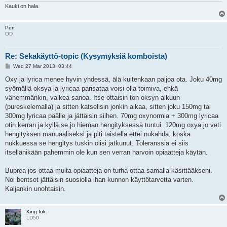
Kauki on hala.
Pen
OD
Re: Sekakäyttö-topic (Kysymyksiä komboista)
P
Wed 27 Mar 2013, 03:44
o
s
Oxy ja lyrica menee hyvin yhdessä, älä kuitenkaan paljoa ota. Joku 40mg
t
syömällä oksya ja lyricaa parisataa voisi olla toimiva, ehkä
vähemmänkin, vaikea sanoa. Itse ottaisin ton oksyn alkuun
(pureskelemalla) ja sitten katselisin jonkin aikaa, sitten joku 150mg tai
300mg lyricaa päälle ja jättäisin siihen. 70mg oxynormia + 300mg lyricaa
otin kerran ja kyllä se jo hieman hengityksessä tuntui. 120mg oxya jo veti
hengityksen manuaaliseksi ja piti taistella ettei nukahda, koska
nukkuessa se hengitys tuskin olisi jatkunut. Toleranssia ei siis
itsellänikään pahemmin ole kun sen verran harvoin opiaatteja käytän.
Buprea jos ottaa muita opiaatteja on turha ottaa samalla käsittääkseni.
Noi bentsot jättäisin suosiolla ihan kunnon käyttötarvetta varten.
Kaljankin unohtaisin.
King Ink
LD50