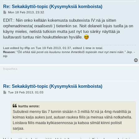
Re: Sekakäyttö-topic (Kysymyksiä komboista)
P
Mon 18 Feb 2013, 23:32
o
s
EDIT:: Niin onko kellään kokemusta subutexista IV:nä ja sitten
t
orphenadrinesta( oraalisesti ) tietenkin se. Noit dolaneit lojuis tuolla ja on
käyny mieles, netistä tutkisin mutta just nyt tuo sänky näyttää ja
luultavasti tuntuu niin houkuttelevan hyvälle.
Last edited by
tRip
on Tue 19 Feb 2013, 01:37, edited 1 time in total.
Reason:
"Öö ehkä tää posti ois kuulunu tonne ihmetiloiS topicciin mut nyt meni näin." Jep. -
trip
frapathea
Re: Sekakäyttö-topic (Kysymyksiä komboista)
P
Tue 19 Feb 2013, 01:03
o
s
t
kurttu wrote:
Subutexii menny täs 7 tunnin sisään n 3 milliä IV:nä ja 4mg rivatrilliä ja
kolmas kalja aukes just, autuan raukea fiilis ja meinaa vähä notkahella.
Loistava fiilis maata kylkiasennossa ja katsoa silmät kiinni poliisit
sarjaa.