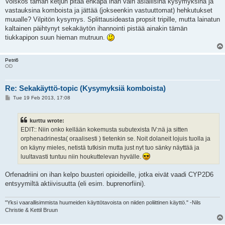
Voiskos tämän ketjun pitää ehkäpä ihan vain asiallisina kysymyksinä ja
vastauksina komboista ja jättää (jokseenkin vastuuttomat) hehkutukset
muualle? Vilpitön kysymys. Splittausideasta propsit tripille, mutta lainatun
kaltainen päihtynyt sekakäytön ihannointi pistää ainakin tämän
tiukkapipon suun hieman mutruun.
Petri6
OD
Re: Sekakäyttö-topic (Kysymyksiä komboista)
P
Tue 19 Feb 2013, 17:08
o
s
t
kurttu wrote:
EDIT:: Niin onko kellään kokemusta subutexista IV:nä ja sitten
orphenadrinesta( oraalisesti ) tietenkin se. Noit dolaneit lojuis tuolla ja
on käyny mieles, netistä tutkisin mutta just nyt tuo sänky näyttää ja
luultavasti tuntuu niin houkuttelevan hyvälle.
Orfenadriini on ihan kelpo buusteri opioideille, jotka eivät vaadi CYP2D6
entsyymiltä aktiivisuutta (eli esim. buprenorfiini).
"Yksi vaarallisimmista huumeiden käyttötavoista on niiden poliittinen käyttö." -Nils
Christie & Kettil Bruun