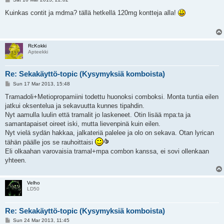
o
s
Kuinkas contit ja mdma? tällä hetkellä 120mg kontteja alla!
t
RcKokki
Apteekki
Re: Sekakäyttö-topic (Kysymyksiä komboista)
P
Sun 17 Mar 2013, 15:48
o
s
Tramadoli+Metiopropamiini todettu huonoksi comboksi. Monta tuntia eilen
t
jatkui oksentelua ja sekavuutta kunnes tipahdin.
Nyt aamulla luulin että tramalit jo laskeneet. Otin lisää mpa:ta ja
samantapaiset oireet iski, mutta lievenpinä kuin eilen.
Nyt vielä sydän hakkaa, jalkateriä palelee ja olo on sekava. Otan lyrican
tähän päälle jos se rauhoittaisi
Eli olkaahan varovaisia tramal+mpa combon kanssa, ei sovi ollenkaan
yhteen.
Velho
LD50
Re: Sekakäyttö-topic (Kysymyksiä komboista)
P
Sun 24 Mar 2013, 11:45