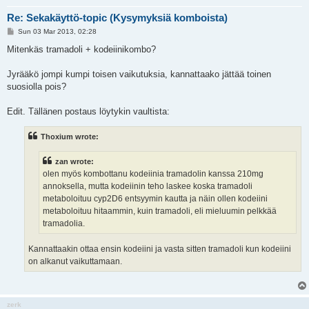
Re: Sekakäyttö-topic (Kysymyksiä komboista)
P
Sun 03 Mar 2013, 02:28
o
s
Mitenkäs tramadoli + kodeiinikombo?
t
Jyrääkö jompi kumpi toisen vaikutuksia, kannattaako jättää toinen
suosiolla pois?
Edit. Tällänen postaus löytykin vaultista:
Thoxium wrote:
zan wrote:
olen myös kombottanu kodeiinia tramadolin kanssa 210mg
annoksella, mutta kodeiinin teho laskee koska tramadoli
metaboloituu cyp2D6 entsyymin kautta ja näin ollen kodeiini
metaboloituu hitaammin, kuin tramadoli, eli mieluumin pelkkää
tramadolia.
Kannattaakin ottaa ensin kodeiini ja vasta sitten tramadoli kun kodeiini
on alkanut vaikuttamaan.
zerk