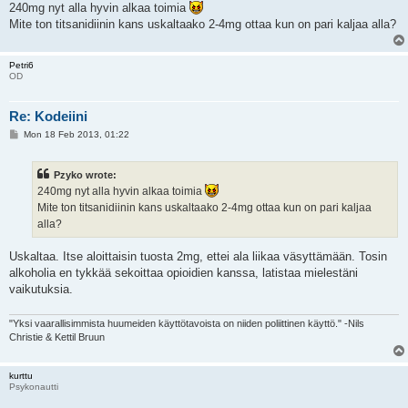
240mg nyt alla hyvin alkaa toimia
Mite ton titsanidiinin kans uskaltaako 2-4mg ottaa kun on pari kaljaa alla?
Petri6
OD
Re: Kodeiini
P
Mon 18 Feb 2013, 01:22
o
s
t
Pzyko wrote:
240mg nyt alla hyvin alkaa toimia
Mite ton titsanidiinin kans uskaltaako 2-4mg ottaa kun on pari kaljaa
alla?
Uskaltaa. Itse aloittaisin tuosta 2mg, ettei ala liikaa väsyttämään. Tosin
alkoholia en tykkää sekoittaa opioidien kanssa, latistaa mielestäni
vaikutuksia.
"Yksi vaarallisimmista huumeiden käyttötavoista on niiden poliittinen käyttö." -Nils
Christie & Kettil Bruun
kurttu
Psykonautti