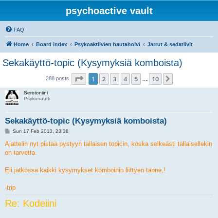
psychoactive vault
FAQ
Home
Board index
Psykoaktiivien hautaholvi
Jarrut & sedatiivit
Sekakäyttö-topic (Kysymyksiä komboista)
Page
1
of
10
1
2
3
4
5
10
Next
288 posts
…
Serotoniini
Psykonautti
Sekakäyttö-topic (Kysymyksiä komboista)
P
Sun 17 Feb 2013, 23:38
o
s
Ajattelin nyt pistää pystyyn tällaisen topicin, koska selkeästi tällaisellekin
t
on tarvetta.
Eli jatkossa kaikki kysymykset komboihin liittyen tänne,!
-trip
Re: Kodeiini