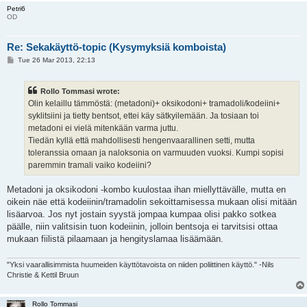
Petri6
OD
Re: Sekakäyttö-topic (Kysymyksiä komboista)
P
Tue 26 Mar 2013, 22:13
o
s
t
Rollo Tommasi wrote:
Olin kelaillu tämmöstä: (metadoni)+ oksikodoni+ tramadoli/kodeiini+
syklitsiini ja tietty bentsot, ettei käy sätkyilemään. Ja tosiaan toi
metadoni ei vielä mitenkään varma juttu.
Tiedän kyllä että mahdollisesti hengenvaarallinen setti, mutta
toleranssia omaan ja naloksonia on varmuuden vuoksi. Kumpi sopisi
paremmin tramali vaiko kodeiini?
Metadoni ja oksikodoni -kombo kuulostaa ihan miellyttävälle, mutta en
oikein näe että kodeiinin/tramadolin sekoittamisessa mukaan olisi mitään
lisäarvoa. Jos nyt jostain syystä jompaa kumpaa olisi pakko sotkea
päälle, niin valitsisin tuon kodeiinin, jolloin bentsoja ei tarvitsisi ottaa
mukaan fiilistä pilaamaan ja hengityslamaa lisäämään.
"Yksi vaarallisimmista huumeiden käyttötavoista on niiden poliittinen käyttö." -Nils
Christie & Kettil Bruun
Rollo Tommasi