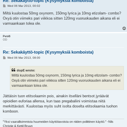
Re: Sekakäyttö-topic (Kysymyksiä komboista)
P
Wed 06 Mar 2013, 00:02
o
s
Miltä kuulostaa 50mg oxynorm, 150mg lyrica ja 10mg etizolam- combo?
t
Oxyä otin viimeks pari viikkoa sitten 120mg vuoruokauden aikana eli ei
varmaankaan tolea ole.
Petri6
OD
Re: Sekakäyttö-topic (Kysymyksiä komboista)
P
Wed 06 Mar 2013, 08:00
o
s
t
dopE wrote:
Miltä kuulostaa 50mg oxynorm, 150mg lyrica ja 10mg etizolam- combo?
Oxyä otin viimeks pari viikkoa sitten 120mg vuoruokauden aikana eli ei
varmaankaan tolea ole.
Jättäisin tuon etitsolaamin pois, ainakin itselläni bentsot jyräävät
opioidien euforiaa allensa, kun taas pregabaliini voimistaa niitä
merkittävästi. Kuulostaa myös suht isolta doselta etitsolaamia tuohon
komboon.
"Yksi vaarallisimmista huumeiden käyttötavoista on niiden poliittinen käyttö." -Nils
Christie & Kettil Bruun