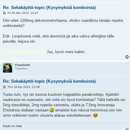
Re: Sekakäyttö-topic (Kysymyksiä komboista)
P
Fri 29 Mar 2013, 14:47
o
s
Otin eilen 1200mg dekstrometorfaania, olisiko vaarallista tänään nauttia
t
unikkoteetä?
Edit. Lisäyksenä vielä, että dexmistä jäi aika vahva afterglow tälle
päivälle, leijuva olo.
Edit seuraavana päivänä:
Juu, hyvin meni kaikki.
Pastafaristi
Tuppisuu
Re: Sekakäyttö-topic (Kysymyksiä komboista)
P
Thu 18 Apr 2013, 21:49
o
s
Tuota nuin, nyt ois tuossa kuutisen kappaletta panakootteja. Ajattelin
t
naukkasta ne nuamariin, niin mitä ois hyvä kombottaa? Tällä hetkellä ois
5mg stesolideja, 2mg nopeita xanoreita, olutta ja 7,5mg Imovaneja.
Ehotuksia otellaan vastaan
amatööri kun näissä hommissa oon niin
omin nokkinen tuskin viisasta alakaa sekottelemaan.
Kauki on hala.