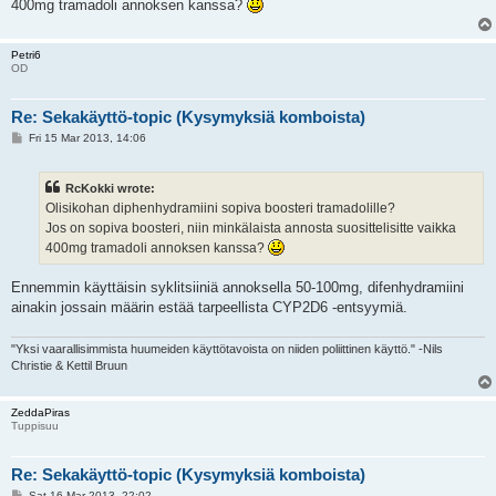
400mg tramadoli annoksen kanssa?
Petri6
OD
Re: Sekakäyttö-topic (Kysymyksiä komboista)
P
Fri 15 Mar 2013, 14:06
o
s
t
RcKokki wrote:
Olisikohan diphenhydramiini sopiva boosteri tramadolille?
Jos on sopiva boosteri, niin minkälaista annosta suosittelisitte vaikka
400mg tramadoli annoksen kanssa?
Ennemmin käyttäisin syklitsiiniä annoksella 50-100mg, difenhydramiini
ainakin jossain määrin estää tarpeellista CYP2D6 -entsyymiä.
"Yksi vaarallisimmista huumeiden käyttötavoista on niiden poliittinen käyttö." -Nils
Christie & Kettil Bruun
ZeddaPiras
Tuppisuu
Re: Sekakäyttö-topic (Kysymyksiä komboista)
P
Sat 16 Mar 2013, 22:02