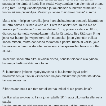
t
suusta ja kieltämättä itseänikin pistää väsyttämään kun olen tässä ottanu
8 mg tätä, 10 mg klonatsepaamia ja kokonaisen subutexin viimeisen 15
tunnin aikana pikkuhiljaa. Väsymys lienee tosin koko "setin" summa.
Mutta siis, mielipide kaverilta joka ihan ahdistukseen bentsoja käyttää on
se, että näistä ei siihen oikein ole. Eivät vie ahdistusta, mutta olo on
sekava ja "humalainen" - vahvuudeltaan 1 mg pitäisi vastata n. 10 mg
diatsepaamia mutta voimakkaammalta kyllä tuntuu. Itse tätä sain 8 mg
jotka nyt bupren ja rivojen kera tulin ottaneeksi joten yksinään vaikea
sanoa mitään, mutta oon tässä torkahtanut pariksi tunniksi välillä, joka
bupreissa on harvinaista joten uskoisin diclazepaamilla olevan osuutta
asiaan.
Toinenkin sanoi että aika sekaisin pistää, hänellä toisaalta alla lyricaa,
buprea ja tiedä mitähän muuta lie.
Ei kuitenkaan jatkoon, hyötykäytössä ei kuulemma hyvä paitsi
nukkumiseen ja itsekin viihteeseen käytän mielummin perinteistä klona-
tai loratsepaamia.
Eikö tosiaan muut ole tätä testailleet vai miksi ei ole postauksia?
Lisäksi aika arvokasta. Hinta jotain päälle 1€ / nappi ulkomailta ellei osta
satoja.
Vaikka onhan joo toki suomessakin katubentsot kalliita, mutta silti.