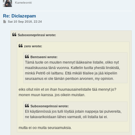
Kameleontti
Re: Diclazepam
P
Sat 10 Sep 2016, 22:24
o
s
t
Suboxoneprinssi wrote:
zero wrote:
Bentseeni wrote:
Tämä tuote on muuten mennyt lääkeaine listalle, oliko nyt
maaliskuussa tänä vuonna. Kattelin tuolta yhestä linskistä,
minkä Petri6 oli laittanu. Että mikäli tilailee ja jää kiipeliin
seuraamus ei ole tämän pentson arvonen, my opinion.
eiks ollut niin et on ihan huumausainelistalle tää mennyt jo?
monen muun kanssa. jos oikein muistan.
Suboxoneprinssi wrote:
Eli käytännössä jos tulli löytää jotain nappeja tai pulvereita,
ne takavarikoidaan lähes varmasti, oli listalla tai ei.
mutta ei oo muita seuraamuksia.