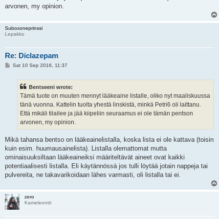
arvonen, my opinion.
Suboxoneprinssi
Lepakko
Re: Diclazepam
P
Sat 10 Sep 2016, 11:37
o
s
t
Bentseeni wrote:
Tämä tuote on muuten mennyt lääkeaine listalle, oliko nyt maaliskuussa
tänä vuonna. Kattelin tuolta yhestä linskistä, minkä Petri6 oli laittanu.
Että mikäli tilailee ja jää kiipeliin seuraamus ei ole tämän pentson
arvonen, my opinion.
Mikä tahansa bentso on lääkeainelistalla, koska lista ei ole kattava (toisin
kuin esim. huumausainelista). Listalla olemattomat mutta
ominaisuuksiltaan lääkeaineiksi määriteltävät aineet ovat kaikki
potentiaalisesti listalla. Eli käytännössä jos tulli löytää jotain nappeja tai
pulvereita, ne takavarikoidaan lähes varmasti, oli listalla tai ei.
zero
Kameleontti