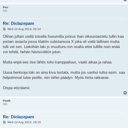
Pen
OD
Re: Diclazepam
P
Wed 14 Aug 2013, 02:14
o
s
Olihan jollain siellä toisella foorumilla joskus ihan oikeustaistelu tullin kaa
t
jostain asiasta jossa tilattiin substanssia X joka oli vielä laillinen mutta
tulli vei sen. Lieköhän laki jo muuttunu ton osalta ettei tullille noin enää
voi tehdä, hehän hävisivätkin jutun.
Mutta enpä ees itse lähtis toho kamppailuun, vaatii aikaa ja rahaa.
Uusia bentsoja toki on aina kiva testata, mutta jos vanhoi tuttui esim. saa
helpolmmal tulee perille, niin niihin päädyn. Myös hinta ratkasee.
Oispa etizolamii.
Petri6
OD
Re: Diclazepam
P
Wed 14 Aug 2013, 18:16
o