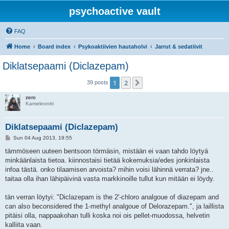
psychoactive vault
FAQ
Home
Board index
Psykoaktiivien hautaholvi
Jarrut & sedatiivit
Diklatsepaami (Diclazepam)
1
2
Next
39 posts
zero
Kameleontti
Diklatsepaami (Diclazepam)
P
Sun 04 Aug 2013, 19:55
o
s
tämmöseen uuteen bentsoon törmäsin, mistään ei vaan tahdo löytyä
t
minkäänlaista tietoa. kiinnostaisi tietää kokemuksia/edes jonkinlaista
infoa tästä. onko tilaamisen arvoista? mihin voisi lähinnä verrata? jne..
taitaa olla ihan lähipäivinä vasta markkinoille tullut kun mitään ei löydy.
tän verran löytyi: "Diclazepam is the 2'-chloro analgoue of diazepam and
can also beconsidered the 1-methyl analgoue of Delorazepam.", ja laillista
pitäisi olla, nappaakohan tulli koska noi ois pellet-muodossa, helvetin
kalliita vaan.