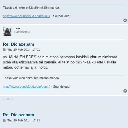
Tässä vain olen enkä sille mitään mahda.
http://www.soundcloud.com/suni-4
- Soundcloud
zero
Kameleontti
Re: Diclazepam
P
Thu 20 Feb 2014, 17:01
o
s
ps. MINÄ EN EDES näin mietoon bentsoon koskisi! vittu minimissää
t
pitää olla etizolaamia tai xanoria. ei teist oo mihinkää ku ette uskalla
mitää. ootte häviäjiä. nörtit.
Tässä vain olen enkä sille mitään mahda.
http://www.soundcloud.com/suni-4
- Soundcloud
Illuusio
Re: Diclazepam
P
Thu 20 Feb 2014, 17:13
o
s