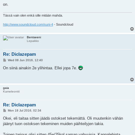
on.
Tässä vain olen enkä sille mitään mahda.
http://www.soundcloud.com/suni-4
- Soundcloud
Bentseeni
Lepakko
Re: Diclazepam
P
Wed 08 Jun 2016, 12:40
o
s
On siinä ainakin 2e ylihintaa. Ellei jopa 7e.
t
gaia
Kameleontti
Re: Diclazepam
P
Mon 18 Jul 2016, 02:34
o
s
Okei, eli taitaa sitten jäädä ostokset tekemättä. Oli muutenkin vähän
t
jäänyt tuon ostoksen tekeminen muiden päihteilyjen takia.
Toinen tarjous olisi sitten 45e/25kpl saman vahvuisia. Kappalehinta