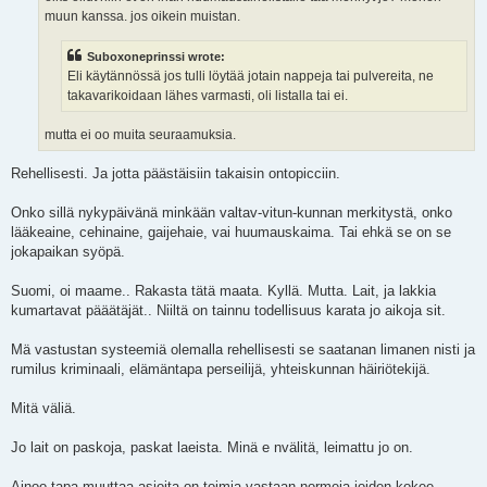
muun kanssa. jos oikein muistan.
Suboxoneprinssi wrote:
Eli käytännössä jos tulli löytää jotain nappeja tai pulvereita, ne
takavarikoidaan lähes varmasti, oli listalla tai ei.
mutta ei oo muita seuraamuksia.
Rehellisesti. Ja jotta päästäisiin takaisin ontopicciin.
Onko sillä nykypäivänä minkään valtav-vitun-kunnan merkitystä, onko
lääkeaine, cehinaine, gaijehaie, vai huumauskaima. Tai ehkä se on se
jokapaikan syöpä.
Suomi, oi maame.. Rakasta tätä maata. Kyllä. Mutta. Lait, ja lakkia
kumartavat pääätäjät.. Niiltä on tainnu todellisuus karata jo aikoja sit.
Mä vastustan systeemiä olemalla rehellisesti se saatanan limanen nisti ja
rumilus kriminaali, elämäntapa perseilijä, yhteiskunnan häiriötekijä.
Mitä väliä.
Jo lait on paskoja, paskat laeista. Minä e nvälitä, leimattu jo on.
Ainoo tapa muuttaa asioita on toimia vastaan normeja joiden kokee