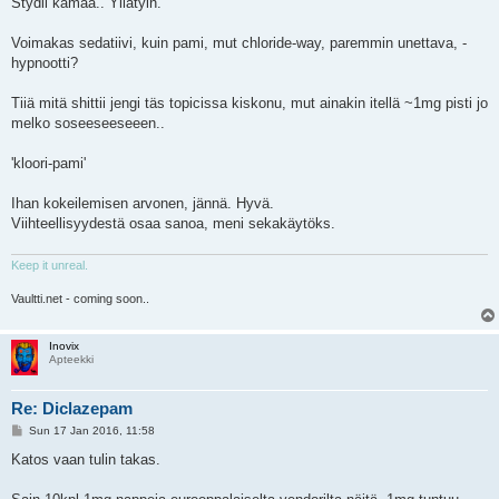
Stydii kamaa.. Yllätyin.
t
Voimakas sedatiivi, kuin pami, mut chloride-way, paremmin unettava, -
hypnootti?
Tiiä mitä shittii jengi täs topicissa kiskonu, mut ainakin itellä ~1mg pisti jo
melko soseeseeseeen..
'kloori-pami'
Ihan kokeilemisen arvonen, jännä. Hyvä.
Viihteellisyydestä osaa sanoa, meni sekakäytöks.
Keep it unreal.
Vaultti.net - coming soon..
Inovix
Apteekki
Re: Diclazepam
P
Sun 17 Jan 2016, 11:58
o
s
Katos vaan tulin takas.
t