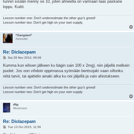
tunnin sisään menny se 10, joten ahneella on varmaan taas paskane
loppu. Kuitti.
Lesson number one: Don't underestimate the other guy's greed!
Lesson number two: Don't get high on your own supply.
^Gangsteri^
Apteekki
Re: Diclazepam
P
Sat 29 Nov 2014, 09:06
o
s
Kumma kun eilisen jälkeen ku bägin sain 100 x 2mg), niin jäljellä melkein
t
puolet. Jos oon vihdoin oppimassa syömään bentsojaki vaan sillonku
niitä tarvii, tai ajattelin ainaki alka ku noi jäljellä ja vain ahistukseen.
Lesson number one: Don't underestimate the other guy's greed!
Lesson number two: Don't get high on your own supply.
tRip
Moderator
Re: Diclazepam
P
Tue 13 Oct 2015, 11:56
o
s