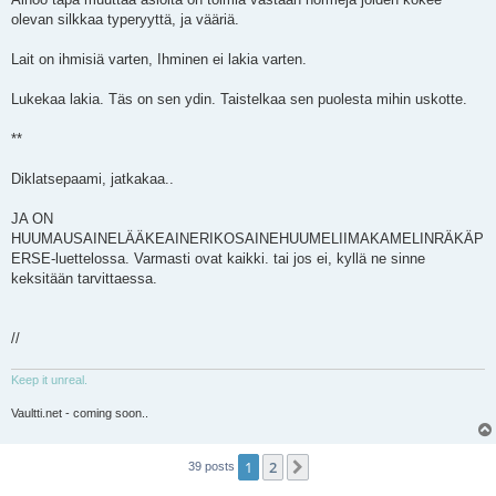
olevan silkkaa typeryyttä, ja vääriä.
Lait on ihmisiä varten, Ihminen ei lakia varten.
Lukekaa lakia. Täs on sen ydin. Taistelkaa sen puolesta mihin uskotte.
**
Diklatsepaami, jatkakaa..
JA ON
HUUMAUSAINELÄÄKEAINERIKOSAINEHUUMELIIMAKAMELINRÄKÄP
ERSE-luettelossa. Varmasti ovat kaikki. tai jos ei, kyllä ne sinne
keksitään tarvittaessa.
//
Keep it unreal.
Vaultti.net - coming soon..
1
2
Next
39 posts