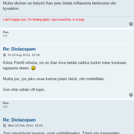
Mutta olishan se tietysti ihan jees tietää millasesta bentsosta olis
kysekkin
I ain't happy but, I'm feeling glad. I got sunshine, in a bag
Pen
OD
Re: Diclazepam
P
Fri 16 Aug 2013, 10:18
o
s
Kiitos Petri6 infosta, toi on ihan kiva tietää vaikka tuskin tulee koskaan
t
tapausta eteen.
Mutta joo, jos joku osaa kertoa jotain tästä, niin mielellään.
Sori että vähän off-topic.
Pen
OD
Re: Diclazepam
P
Wed 19 Feb 2014, 16:04
o
s
Tosi väsyttävää tavaraa, sopii unilääkkeeksi. Tämä siis kavereiden