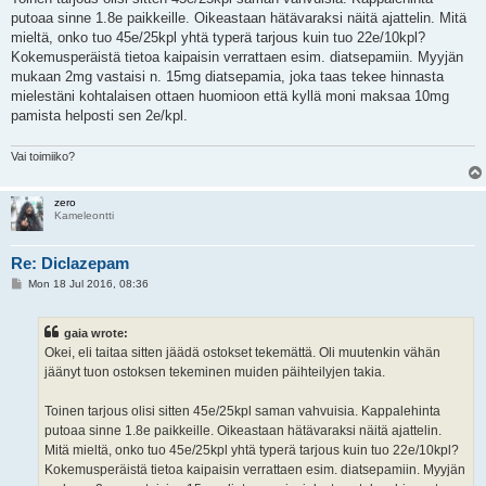
putoaa sinne 1.8e paikkeille. Oikeastaan hätävaraksi näitä ajattelin. Mitä
mieltä, onko tuo 45e/25kpl yhtä typerä tarjous kuin tuo 22e/10kpl?
Kokemusperäistä tietoa kaipaisin verrattaen esim. diatsepamiin. Myyjän
mukaan 2mg vastaisi n. 15mg diatsepamia, joka taas tekee hinnasta
mielestäni kohtalaisen ottaen huomioon että kyllä moni maksaa 10mg
pamista helposti sen 2e/kpl.
Vai toimiiko?
zero
Kameleontti
Re: Diclazepam
P
Mon 18 Jul 2016, 08:36
o
s
t
gaia wrote:
Okei, eli taitaa sitten jäädä ostokset tekemättä. Oli muutenkin vähän
jäänyt tuon ostoksen tekeminen muiden päihteilyjen takia.
Toinen tarjous olisi sitten 45e/25kpl saman vahvuisia. Kappalehinta
putoaa sinne 1.8e paikkeille. Oikeastaan hätävaraksi näitä ajattelin.
Mitä mieltä, onko tuo 45e/25kpl yhtä typerä tarjous kuin tuo 22e/10kpl?
Kokemusperäistä tietoa kaipaisin verrattaen esim. diatsepamiin. Myyjän