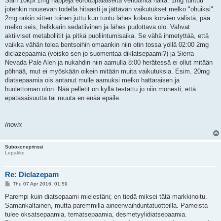
Sain 10kpl 1mg nappeja eurooppalaiselta vendorilta näitä. 1mg tuntuu
jotenkin nousevan todella hitaasti ja jättävän vaikutukset melko "ohuiksi".
2mg onkin sitten toinen juttu kun tuntu lähes kolaus korvien välistä, pää
melko seis, helkkarin sedatiivinen ja lähes pudottava olo. Vahvat
aktiiviset metaboliitit ja pitkä puoliintumisaika. Se vähä ihmetyttää, että
vaikka vähän tolea bentsoihin omaankin niin otin tossa yöllä 02:00 2mg
diclazepaamia (voisko sen jo suomentaa diklatsepaami?) ja Sierra
Nevada Pale Alen ja nukahdin niin aamulla 8:00 herätessä ei ollut mitään
pöhnää, mut ei myöskään oikein mitään muita vaikutuksia. Esim. 20mg
diatsepaamia ois antanut mulle aamuksi melko hattaraisen ja
huolettoman olon. Nää pelletit on kyllä testattu jo niin monesti, että
epätasaisuutta tai muuta en enää epäile.
Inovix
Suboxoneprinssi
Lepakko
Re: Diclazepam
P
Thu 07 Apr 2016, 01:59
o
s
Parempi kuin diatsepaami mielestäni; en tiedä miksei tätä markkinoitu.
t
Samankaltainen, mutta paremmilla aineenvaihduntatuotteilla. Pameista
tulee oksatsepaamia, tematsepaamia, desmetyylidiatsepaamia.