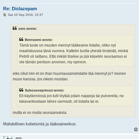
Re: Diclazepam
P
Sat 10 Sep 2016, 15:37
o
s
t
zero wrote:
Bentseeni wrote:
Tämä tuote on muuten mennyt lääkeaine listalle, oliko nyt
maaliskuussa tänä vuonna. Kattelin tuolta yhestä linskistä, minkä
Petri6 oli laittanu. Että mikäli tilailee ja jää kiipeliin seuraamus ei
ole tämän pentson arvonen, my opinion.
eiks ollut niin et on ihan huumausainelistalle tää mennyt jo? monen
muun kanssa. jos oikein muistan.
Suboxoneprinssi wrote:
Eli käytännössä jos tulli löytää jotain nappeja tai pulvereita, ne
takavarikoidaan lähes varmasti, oli listalla tai ei.
mutta ei oo muita seuraamuksia.
Mahdollinen kotietsintä ja lääkeainerikos.
zero