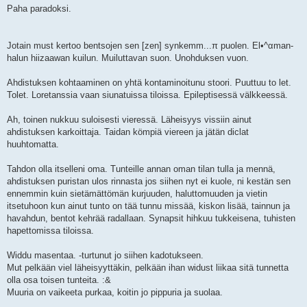
Paha paradoksi.
Jotain must kertoo bentsojen sen [zen] synkemm...π puolen. El•^αman-
halun hiizaawan kuilun. Muiluttavan suon. Unohduksen vuon.
Ahdistuksen kohtaaminen on yhtä kontaminoitunu stoori. Puuttuu to let.
Tolet. Loretanssia vaan siunatuissa tiloissa. Epileptisessä välkkeessä.
Ah, toinen nukkuu suloisesti vieressä. Läheisyys vissiin ainut
ahdistuksen karkoittaja. Taidan kömpiä viereen ja jätän diclat
huuhtomatta.
Tahdon olla itselleni oma. Tunteille annan oman tilan tulla ja mennä,
ahdistuksen puristan ulos rinnasta jos siihen nyt ei kuole, ni kestän sen
ennemmin kuin sietämättömän kurjuuden, haluttomuuden ja vietin
itsetuhoon kun ainut tunto on tää tunnu missää, kiskon lisää, tainnun ja
havahdun, bentot kehrää radallaan. Synapsit hihkuu tukkeisena, tuhisten
hapettomissa tiloissa.
Widdu masentaa. -turtunut jo siihen kadotukseen.
Mut pelkään viel läheisyyttäkin, pelkään ihan widust liikaa sitä tunnetta
olla osa toisen tunteita. :&
Muuria on vaikeeta purkaa, koitin jo pippuria ja suolaa.