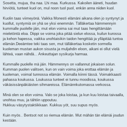
Sosetta, mujua, tha naa. Lhi maa. Kurkussa. Kakoilen ääneti, huudan
hirviötä, tunteet kuol on, mul noon tuol puol, enkän anna niiden kuol.
Kuolin taas viimeyönä. Vaikka Monesti elämäni aikana olen jo syntynyt ja
kuollut, syntymiä on yhä se yksi enemmän. Tälläkertaa hämmennyin
kummalle puolelle jäin, mut elon voima sai mut taas hengittämään
mieletöntä eloa. Diippi se voima joka pitää sielun elossa, kuilun kurossa
ja kehon hapessa, vaikka unohtaisikin taidon hengittää ja ylläpitää tuntoa
elämän.Deeämtee teki taas sen, mut tälläkertaa kosketin sormella
kuoleman mustan aukon sisusta ja muljahdin eloon, aikani ei ollut vielä
lähteä, vaan nähdä... Ankeuttajan sysikurja harmaa.
Kummalle puolelle mä jäin. Hämmennys on vallannut jokaisen solun.
Kumman puolen valitsen, kun on vain voima joka erottaa elämän ja
kuoleman, voimal tunnossa elämän. Voimalla kiinni tässä. Voimakkaasti
pahassa koukussa. Loukussa tunteet ei tunnu moodissa, koukussa
väkäsissänpäkiäisten sihmareissa. Elämännkutomassa verkossa.
Minä olen se elon voima. Valo se joka loistaa, ja kun kuu loistaa taivaalla,
unohtuu muu, ja tähtiin uppoutuu.
Hukkuu väsytystaktiikkaan. Kukkuu yöt, suu supus myös.
Kuin myös.. Bentsot not so riemua elämän. Mut mähän tän elämäi joudun
kestään.