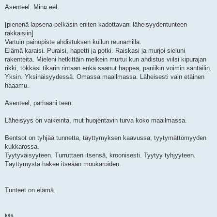
Asenteel. Min¤ eel.
[pienenä lapsena pelkäsin eniten kadottavani läheisyydentunteen
rakkaisiin]
Vartuin painopiste ahdistuksen kuilun reunamilla.
Elämä karaisi. Puraisi, hapetti ja potki. Raiskasi ja murjoi sieluni
rakenteita. Mieleni hetkittäin melkein murtui kun ahdistus viilsi kipurajan
rikki, tökkäsi tikarin rintaan enkä saanut happea, paniikin voimin säntäilin.
Yksin. Yksinäisyydessä. Omassa maailmassa. Läheisesti vain etäinen
haaamu.
Asenteel, parhaani teen.
Läheisyys on vaikeinta, mut huojentavin turva koko maailmassa.
Bentsot on tyhjää tunnetta, täyttymyksen kaavussa, tyytymättömyyden
kukkarossa.
Tyytyväisyyteen. Turruttaen itsensä, kroonisesti. Tyytyy tyhjyyteen.
Täyttymystä hakee itseään moukaroiden.
Tunteet on elämä.
Mä.