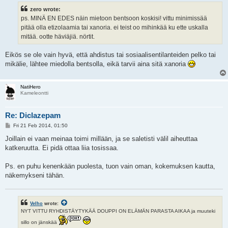
t
zero wrote:
ps. MINÄ EN EDES näin mietoon bentsoon koskisi! vittu minimissää
pitää olla etizolaamia tai xanoria. ei teist oo mihinkää ku ette uskalla
mitää. ootte häviäjiä. nörtit.
Eikös se ole vain hyvä, että ahdistus tai sosiaalisentilanteiden pelko tai
mikälie, lähtee miedolla bentsolla, eikä tarvii aina sitä xanoria
NatiHero
Kameleontti
Re: Diclazepam
P
Fri 21 Feb 2014, 01:50
o
s
Joillain ei vaan meinaa toimi millään, ja se saletisti välil aiheuttaa
t
katkeruutta. Ei pidä ottaa liia tosissaa.
Ps. en puhu kenenkään puolesta, tuon vain oman, kokemuksen kautta,
näkemykseni tähän.
Velho
wrote:
NYT VITTU RYHDISTÄYTYKÄÄ DOUPPI ON ELÄMÄN PARASTA AIKAA ja muuteki
sillo on jänskää