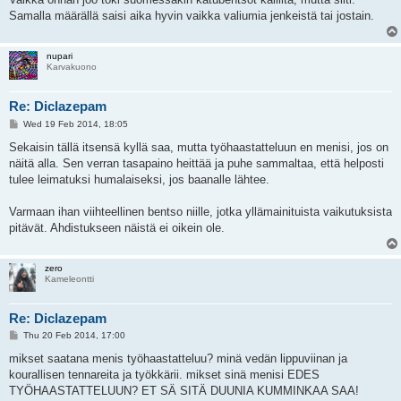
Samalla määrällä saisi aika hyvin vaikka valiumia jenkeistä tai jostain.
nupari
Karvakuono
Re: Diclazepam
P
Wed 19 Feb 2014, 18:05
o
s
Sekaisin tällä itsensä kyllä saa, mutta työhaastatteluun en menisi, jos on
t
näitä alla. Sen verran tasapaino heittää ja puhe sammaltaa, että helposti
tulee leimatuksi humalaiseksi, jos baanalle lähtee.
Varmaan ihan viihteellinen bentso niille, jotka yllämainituista vaikutuksista
pitävät. Ahdistukseen näistä ei oikein ole.
zero
Kameleontti
Re: Diclazepam
P
Thu 20 Feb 2014, 17:00
o
s
mikset saatana menis työhaastatteluu? minä vedän lippuviinan ja
t
kourallisen tennareita ja työkkärii. mikset sinä menisi EDES
TYÖHAASTATTELUUN? ET SÄ SITÄ DUUNIA KUMMINKAA SAA!