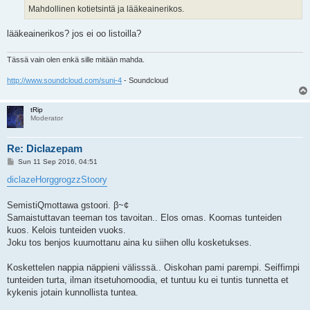
Mahdollinen kotietsintä ja lääkeainerikos.
lääkeainerikos? jos ei oo listoilla?
Tässä vain olen enkä sille mitään mahda.
http://www.soundcloud.com/suni-4
- Soundcloud
tRip
Moderator
Re: Diclazepam
P
Sun 11 Sep 2016, 04:51
o
s
diclazeHorggrogzzStoory
t
SemistiQmottawa gstoori. β~¢
Samaistuttavan teeman tos tavoitan.. Elos omas. Koomas tunteiden
kuos. Kelois tunteiden vuoks.
Joku tos benjos kuumottanu aina ku siihen ollu kosketukses.
Koskettelen nappia näppieni välisssä.. Oiskohan pami parempi. Seiffimpi
tunteiden turta, ilman itsetuhomoodia, et tuntuu ku ei tuntis tunnetta et
kykenis jotain kunnollista tuntea.