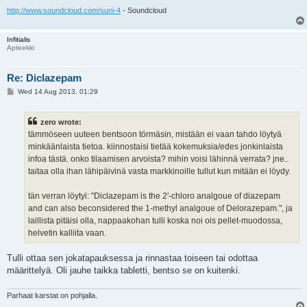
http://www.soundcloud.com/suni-4
- Soundcloud
Infitialis
Apteekki
Re: Diclazepam
P
Wed 14 Aug 2013, 01:29
o
s
t
zero wrote:
tämmöseen uuteen bentsoon törmäsin, mistään ei vaan tahdo löytyä
minkäänlaista tietoa. kiinnostaisi tietää kokemuksia/edes jonkinlaista
infoa tästä. onko tilaamisen arvoista? mihin voisi lähinnä verrata? jne..
taitaa olla ihan lähipäivinä vasta markkinoille tullut kun mitään ei löydy.
tän verran löytyi: "Diclazepam is the 2'-chloro analgoue of diazepam
and can also beconsidered the 1-methyl analgoue of Delorazepam.", ja
laillista pitäisi olla, nappaakohan tulli koska noi ois pellet-muodossa,
helvetin kalliita vaan.
Tulli ottaa sen jokatapauksessa ja rinnastaa toiseen tai odottaa
määrittelyä. Oli jauhe taikka tabletti, bentso se on kuitenki.
Parhaat karstat on pohjalla.