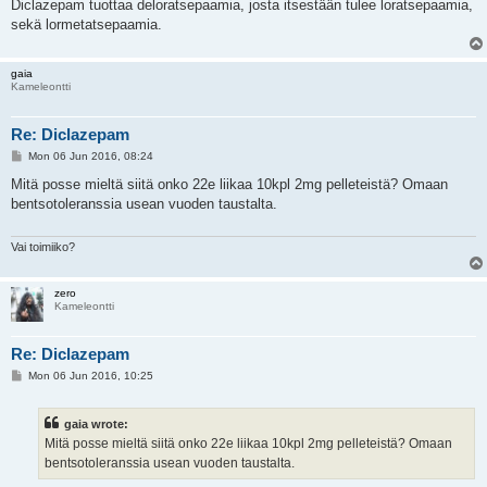
Diclazepam tuottaa deloratsepaamia, josta itsestään tulee loratsepaamia,
sekä lormetatsepaamia.
gaia
Kameleontti
Re: Diclazepam
P
Mon 06 Jun 2016, 08:24
o
s
Mitä posse mieltä siitä onko 22e liikaa 10kpl 2mg pelleteistä? Omaan
t
bentsotoleranssia usean vuoden taustalta.
Vai toimiiko?
zero
Kameleontti
Re: Diclazepam
P
Mon 06 Jun 2016, 10:25
o
s
t
gaia wrote:
Mitä posse mieltä siitä onko 22e liikaa 10kpl 2mg pelleteistä? Omaan
bentsotoleranssia usean vuoden taustalta.