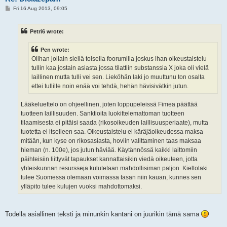
P
Fri 16 Aug 2013, 09:05
o
s
t
Petri6 wrote:
Pen wrote:
Olihan jollain siellä toisella foorumilla joskus ihan oikeustaistelu
tullin kaa jostain asiasta jossa tilattiin substanssia X joka oli vielä
laillinen mutta tulli vei sen. Lieköhän laki jo muuttunu ton osalta
ettei tullille noin enää voi tehdä, hehän hävisivätkin jutun.
Lääkeluettelo on ohjeellinen, joten loppupeleissä Fimea päättää
tuotteen laillisuuden. Sanktioita luokittelemattoman tuotteen
tilaamisesta ei pitäisi saada (rikosoikeuden laillisuusperiaate), mutta
tuotetta ei itselleen saa. Oikeustaistelu ei käräjäoikeudessa maksa
mitään, kun kyse on rikosasiasta, hoviin valittaminen taas maksaa
hieman (n. 100e), jos jutun häviää. Käytännössä kaikki laittomiin
päihteisiin liittyvät tapaukset kannattaisikin viedä oikeuteen, jotta
yhteiskunnan resursseja kulutetaan mahdollisiman paljon. Kieltolaki
tulee Suomessa olemaan voimassa tasan niin kauan, kunnes sen
ylläpito tulee kulujen vuoksi mahdottomaksi.
Todella asiallinen teksti ja minunkin kantani on juurikin tämä sama