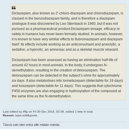
Diclazepam, also known as 2'-chloro-diazepam and chlorodiazepam, is
classed in the benzodiazepam family, and is therefore a diazepam
analogue.It was discovered by Leo Sternback in 1960, but it was not
pursued as a pharmaceutical product.Diclazepam dosage, efficacy or
safety in humans has never been formally studied. In animals, however,
it is known to have very similar effects to flubromazepam and diazepam
itself. Its effects include working as an anticonvulsant and anxiolytic, a
sedative, a hypnotic, an amnesiac and as a skeletal muscle relaxant.
Diclazepam has been assessed as having an elimination half-life of
around 42 hours in most animals. In the body, it undergoes N-
demethylation, resulting in the creation of delorazepam. The
delorazepam can be detected in the subject’s urine for approximately
six days. It also metabolises into lormetazepam (detectable for 19 days)
and lorazepam (detectable for 11 days). This suggests that cytochrome
P450 enzymes are also engaging in hydroxylation of the compound at
the same time as the N-demethylation.
Last edited by
tRip
on Fri 30 Dec 2016, 03:38, edited 1 time in total.
Reason:
topic-edit&quote..
Tässä vain olen enkä sille mitään mahda.