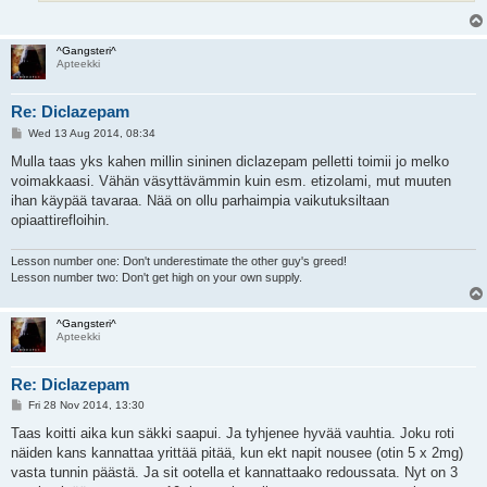
^Gangsteri^
Apteekki
Re: Diclazepam
P
Wed 13 Aug 2014, 08:34
o
s
Mulla taas yks kahen millin sininen diclazepam pelletti toimii jo melko
t
voimakkaasi. Vähän väsyttävämmin kuin esm. etizolami, mut muuten
ihan käypää tavaraa. Nää on ollu parhaimpia vaikutuksiltaan
opiaattirefloihin.
Lesson number one: Don't underestimate the other guy's greed!
Lesson number two: Don't get high on your own supply.
^Gangsteri^
Apteekki
Re: Diclazepam
P
Fri 28 Nov 2014, 13:30
o
s
Taas koitti aika kun säkki saapui. Ja tyhjenee hyvää vauhtia. Joku roti
t
näiden kans kannattaa yrittää pitää, kun ekt napit nousee (otin 5 x 2mg)
vasta tunnin päästä. Ja sit ootella et kannattaako redoussata. Nyt on 3