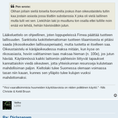
s
t
Pen wrote:
Olihan jollain siellä toisella foorumilla joskus ihan oikeustaistelu tullin
kaa jostain asiasta jossa tilattiin substanssia X joka oli vielä laillinen
mutta tulli vei sen. Lieköhän laki jo muuttunu ton osalta ettei tullille noin
enää voi tehdä, hehän hävisivätkin jutun.
Lääkeluettelo on ohjeellinen, joten loppupeleissä Fimea päättää tuotteen
laillisuuden. Sanktioita luokittelemattoman tuotteen tilaamisesta ei pitäisi
saada (rikosoikeuden laillisuusperiaate), mutta tuotetta ei itselleen saa.
Oikeustaistelu ei käräjäoikeudessa maksa mitään, kun kyse on
rikosasiasta, hoviin valittaminen taas maksaa hieman (n. 100e), jos jutun
häviää. Käytännössä kaikki laittomiin päihteisiin liittyvät tapaukset
kannattaisikin viedä oikeuteen, jotta yhteiskunnan resursseja kulutetaan
mahdollisiman paljon. Kieltolaki tulee Suomessa olemaan voimassa
tasan niin kauan, kunnes sen ylläpito tulee kulujen vuoksi
mahdottomaksi.
"Yksi vaarallisimmista huumeiden käyttötavoista on niiden poliittinen käyttö." -Nils
Christie & Kettil Bruun
Velho
LD50
Re: Diclazepam