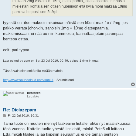
mukaan 2mg vastaisi n. 15mg diatsepamia, joka taas tekee hinnasta
mielestäni kohtalaisen ottaen huomioon että kyllä moni maksaa 10mg
pamista helposti sen 2e/kpl.
tyyristä on. itse maksoin aikoinaan näistä sen 50cnt-max 1e / 2mg. jos
pakko verrata johonkin, sanoisin 1mg = 10mg diatsepaamia.
maksimissaan. ei nää oo niin kummosia, kannattaa jotain parempaa
bentsoa ostaa.
edit: pari typoa.
Last edited by
zero
on Sat 23 Jul 2016, 09:46, edited 1 time in total.
Tässä vain olen enkä sille mitään mahda.
http://www.soundcloud.com/suni-4
- Soundcloud
Bentseeni
Lepakko
Re: Diclazepam
P
Fri 22 Jul 2016, 16:31
o
s
Tämä tuote on muuten mennyt lääkeaine listalle, oliko nyt maaliskuussa
t
tänä vuonna. Kattelin tuolta yhestä linskistä, minkä Petri6 oli laittanu.
Että mikäli tilailee ja jää kiipeliin seuraamus ei ole tämän pentson