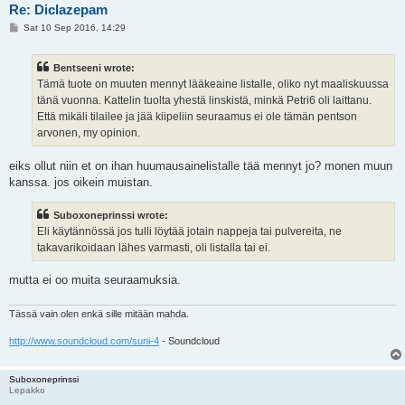
Re: Diclazepam
P
Sat 10 Sep 2016, 14:29
o
s
t
Bentseeni wrote:
Tämä tuote on muuten mennyt lääkeaine listalle, oliko nyt maaliskuussa
tänä vuonna. Kattelin tuolta yhestä linskistä, minkä Petri6 oli laittanu.
Että mikäli tilailee ja jää kiipeliin seuraamus ei ole tämän pentson
arvonen, my opinion.
eiks ollut niin et on ihan huumausainelistalle tää mennyt jo? monen muun
kanssa. jos oikein muistan.
Suboxoneprinssi wrote:
Eli käytännössä jos tulli löytää jotain nappeja tai pulvereita, ne
takavarikoidaan lähes varmasti, oli listalla tai ei.
mutta ei oo muita seuraamuksia.
Tässä vain olen enkä sille mitään mahda.
http://www.soundcloud.com/suni-4
- Soundcloud
Suboxoneprinssi
Lepakko