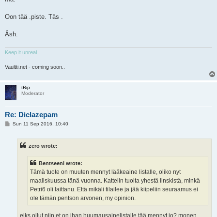
Oon tää .piste. Täs .
Äsh.
Keep it unreal.
Vaultti.net - coming soon..
tRip
Moderator
Re: Diclazepam
P
Sun 11 Sep 2016, 10:40
o
s
t
zero wrote:
Bentseeni wrote:
Tämä tuote on muuten mennyt lääkeaine listalle, oliko nyt
maaliskuussa tänä vuonna. Kattelin tuolta yhestä linskistä, minkä
Petri6 oli laittanu. Että mikäli tilailee ja jää kiipeliin seuraamus ei
ole tämän pentson arvonen, my opinion.
eiks ollut niin et on ihan huumausainelistalle tää mennyt jo? monen