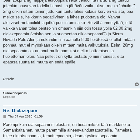
Sain 10kpl 1mg nappeja eurooppalaiselta vendorilta näitä. 1mg tuntuu
jotenkin nousevan todella hitaasti ja jättävän vaikutukset melko "ohuiksi".
2mg onkin sitten toinen juttu kun tuntu lähes kolaus korvien välistä, pää
melko seis, helkkarin sedatiivinen ja lähes pudottava olo. Vahvat
aktiiviset metaboliitit ja pitkä puoliintumisaika. Se vähä ihmetyttää, että
vaikka vähän tolea bentsoihin omaankin niin otin tossa yöllä 02:00 2mg
diclazepaamia (voisko sen jo suomentaa diklatsepaami?) ja Sierra
Nevada Pale Alen ja nukahdin niin aamulla 8:00 herätessä ei ollut mitään
pöhnää, mut ei myöskään oikein mitään muita vaikutuksia. Esim. 20mg
diatsepaamia ois antanut mulle aamuksi melko hattaraisen ja
huolettoman olon. Nää pelletit on kyllä testattu jo niin monesti, että
epätasaisuutta tai muuta en enää epäile.
Inovix
Suboxoneprinssi
Lepakko
Re: Diclazepam
P
Thu 07 Apr 2016, 01:59
o
s
Parempi kuin diatsepaami mielestäni; en tiedä miksei tätä markkinoitu.
t
Samankaltainen, mutta paremmilla aineenvaihduntatuotteilla. Pameista
tulee oksatsepaamia, tematsepaamia, desmetyylidiatsepaamia.