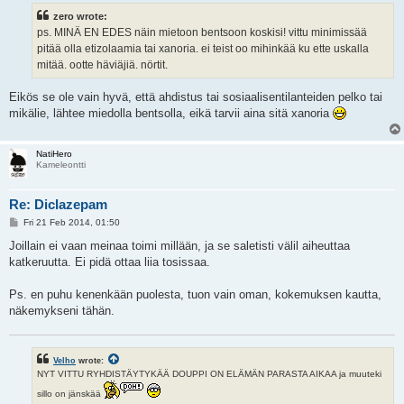
t
zero wrote:
ps. MINÄ EN EDES näin mietoon bentsoon koskisi! vittu minimissää
pitää olla etizolaamia tai xanoria. ei teist oo mihinkää ku ette uskalla
mitää. ootte häviäjiä. nörtit.
Eikös se ole vain hyvä, että ahdistus tai sosiaalisentilanteiden pelko tai
mikälie, lähtee miedolla bentsolla, eikä tarvii aina sitä xanoria
NatiHero
Kameleontti
Re: Diclazepam
P
Fri 21 Feb 2014, 01:50
o
s
Joillain ei vaan meinaa toimi millään, ja se saletisti välil aiheuttaa
t
katkeruutta. Ei pidä ottaa liia tosissaa.
Ps. en puhu kenenkään puolesta, tuon vain oman, kokemuksen kautta,
näkemykseni tähän.
Velho
wrote:
NYT VITTU RYHDISTÄYTYKÄÄ DOUPPI ON ELÄMÄN PARASTA AIKAA ja muuteki
sillo on jänskää