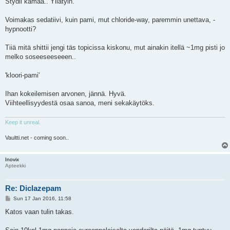
Stydii kamaa.. Yllätyin.
t
Voimakas sedatiivi, kuin pami, mut chloride-way, paremmin unettava, -
hypnootti?
Tiiä mitä shittii jengi täs topicissa kiskonu, mut ainakin itellä ~1mg pisti jo
melko soseeseeseeen..
'kloori-pami'
Ihan kokeilemisen arvonen, jännä. Hyvä.
Viihteellisyydestä osaa sanoa, meni sekakäytöks.
Keep it unreal.
Vaultti.net - coming soon..
Inovix
Apteekki
Re: Diclazepam
P
Sun 17 Jan 2016, 11:58
o
s
Katos vaan tulin takas.
t