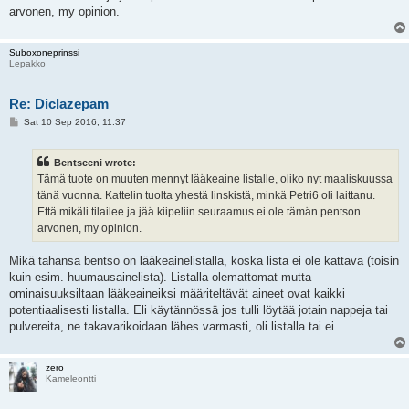
arvonen, my opinion.
Suboxoneprinssi
Lepakko
Re: Diclazepam
P
Sat 10 Sep 2016, 11:37
o
s
t
Bentseeni wrote:
Tämä tuote on muuten mennyt lääkeaine listalle, oliko nyt maaliskuussa
tänä vuonna. Kattelin tuolta yhestä linskistä, minkä Petri6 oli laittanu.
Että mikäli tilailee ja jää kiipeliin seuraamus ei ole tämän pentson
arvonen, my opinion.
Mikä tahansa bentso on lääkeainelistalla, koska lista ei ole kattava (toisin
kuin esim. huumausainelista). Listalla olemattomat mutta
ominaisuuksiltaan lääkeaineiksi määriteltävät aineet ovat kaikki
potentiaalisesti listalla. Eli käytännössä jos tulli löytää jotain nappeja tai
pulvereita, ne takavarikoidaan lähes varmasti, oli listalla tai ei.
zero
Kameleontti