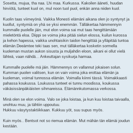
Sosetta, mujua, tha naa. Lhi maa. Kurkussa. Kakoilen ääneti, huudan
hirviötä, tunteet kuol on, mul noon tuol puol, enkän anna niiden kuol.
Kuolin taas viimeyönä. Vaikka Monesti elämäni aikana olen jo syntynyt ja
kuollut, syntymiä on yhä se yksi enemmän. Tälläkertaa hämmennyin
kummalle puolelle jäin, mut elon voima sai mut taas hengittämään
mieletöntä eloa. Diippi se voima joka pitää sielun elossa, kuilun kurossa
ja kehon hapessa, vaikka unohtaisikin taidon hengittää ja ylläpitää tuntoa
elämän.Deeämtee teki taas sen, mut tälläkertaa kosketin sormella
kuoleman mustan aukon sisusta ja muljahdin eloon, aikani ei ollut vielä
lähteä, vaan nähdä... Ankeuttajan sysikurja harmaa.
Kummalle puolelle mä jäin. Hämmennys on vallannut jokaisen solun.
Kumman puolen valitsen, kun on vain voima joka erottaa elämän ja
kuoleman, voimal tunnossa elämän. Voimalla kiinni tässä. Voimakkaasti
pahassa koukussa. Loukussa tunteet ei tunnu moodissa, koukussa
väkäsissänpäkiäisten sihmareissa. Elämännkutomassa verkossa.
Minä olen se elon voima. Valo se joka loistaa, ja kun kuu loistaa taivaalla,
unohtuu muu, ja tähtiin uppoutuu.
Hukkuu väsytystaktiikkaan. Kukkuu yöt, suu supus myös.
Kuin myös.. Bentsot not so riemua elämän. Mut mähän tän elämäi joudun
kestään.