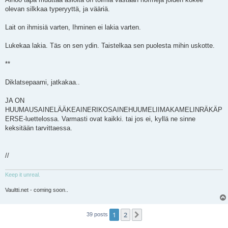
olevan silkkaa typeryyttä, ja vääriä.
Lait on ihmisiä varten, Ihminen ei lakia varten.
Lukekaa lakia. Täs on sen ydin. Taistelkaa sen puolesta mihin uskotte.
**
Diklatsepaami, jatkakaa..
JA ON
HUUMAUSAINELÄÄKEAINERIKOSAINEHUUMELIIMAKAMELINRÄKÄP
ERSE-luettelossa. Varmasti ovat kaikki. tai jos ei, kyllä ne sinne
keksitään tarvittaessa.
//
Keep it unreal.
Vaultti.net - coming soon..
1
2
Next
39 posts