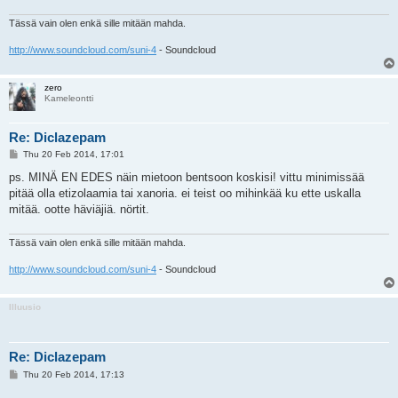
Tässä vain olen enkä sille mitään mahda.
http://www.soundcloud.com/suni-4
- Soundcloud
zero
Kameleontti
Re: Diclazepam
P
Thu 20 Feb 2014, 17:01
o
s
ps. MINÄ EN EDES näin mietoon bentsoon koskisi! vittu minimissää
t
pitää olla etizolaamia tai xanoria. ei teist oo mihinkää ku ette uskalla
mitää. ootte häviäjiä. nörtit.
Tässä vain olen enkä sille mitään mahda.
http://www.soundcloud.com/suni-4
- Soundcloud
Illuusio
Re: Diclazepam
P
Thu 20 Feb 2014, 17:13
o
s