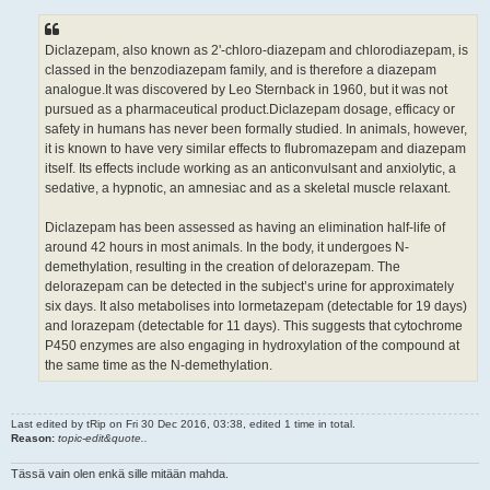
Diclazepam, also known as 2'-chloro-diazepam and chlorodiazepam, is
classed in the benzodiazepam family, and is therefore a diazepam
analogue.It was discovered by Leo Sternback in 1960, but it was not
pursued as a pharmaceutical product.Diclazepam dosage, efficacy or
safety in humans has never been formally studied. In animals, however,
it is known to have very similar effects to flubromazepam and diazepam
itself. Its effects include working as an anticonvulsant and anxiolytic, a
sedative, a hypnotic, an amnesiac and as a skeletal muscle relaxant.
Diclazepam has been assessed as having an elimination half-life of
around 42 hours in most animals. In the body, it undergoes N-
demethylation, resulting in the creation of delorazepam. The
delorazepam can be detected in the subject’s urine for approximately
six days. It also metabolises into lormetazepam (detectable for 19 days)
and lorazepam (detectable for 11 days). This suggests that cytochrome
P450 enzymes are also engaging in hydroxylation of the compound at
the same time as the N-demethylation.
Last edited by
tRip
on Fri 30 Dec 2016, 03:38, edited 1 time in total.
Reason:
topic-edit&quote..
Tässä vain olen enkä sille mitään mahda.