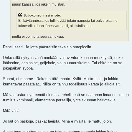
muun kanssa. jos oikein muistan.
Suboxoneprinssi wrote:
Eli käytännössä jos tulli löytää jotain nappeja tai pulvereita, ne
takavarikoidaan lähes varmasti, oli listalla tai ei.
mutta ei oo muita seuraamuksia.
Rehellisesti. Ja jotta päästäisiin takaisin ontopicciin.
Onko sillä nykypäivänä minkään valtav-vitun-kunnan merkitystä, onko
lääkeaine, cehinaine, gaijehaie, vai huumauskaima. Tai ehkä se on se
jokapaikan syöpä.
Suomi, oi maame.. Rakasta tätä maata. Kyllä. Mutta. Lait, ja lakkia
kumartavat pääätäjät.. Niiltä on tainnu todellisuus karata jo aikoja sit.
Mä vastustan systeemiä olemalla rehellisesti se saatanan limanen nisti ja
rumilus kriminaali, elämäntapa perseilijä, yhteiskunnan häiriötekijä.
Mitä väliä.
Jo lait on paskoja, paskat laeista. Minä e nvälitä, leimattu jo on.
Ainoo tapa muuttaa asioita on toimia vastaan normeja joiden kokee