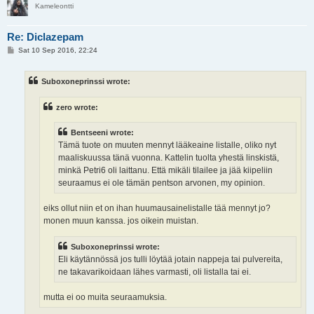
Kameleontti
Re: Diclazepam
P
Sat 10 Sep 2016, 22:24
o
s
t
Suboxoneprinssi wrote:
zero wrote:
Bentseeni wrote:
Tämä tuote on muuten mennyt lääkeaine listalle, oliko nyt
maaliskuussa tänä vuonna. Kattelin tuolta yhestä linskistä,
minkä Petri6 oli laittanu. Että mikäli tilailee ja jää kiipeliin
seuraamus ei ole tämän pentson arvonen, my opinion.
eiks ollut niin et on ihan huumausainelistalle tää mennyt jo?
monen muun kanssa. jos oikein muistan.
Suboxoneprinssi wrote:
Eli käytännössä jos tulli löytää jotain nappeja tai pulvereita,
ne takavarikoidaan lähes varmasti, oli listalla tai ei.
mutta ei oo muita seuraamuksia.