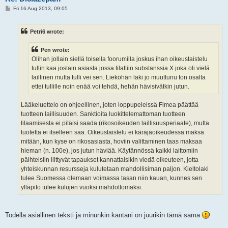
P
Fri 16 Aug 2013, 09:05
o
s
t
Petri6 wrote:
Pen wrote:
Olihan jollain siellä toisella foorumilla joskus ihan oikeustaistelu
tullin kaa jostain asiasta jossa tilattiin substanssia X joka oli vielä
laillinen mutta tulli vei sen. Lieköhän laki jo muuttunu ton osalta
ettei tullille noin enää voi tehdä, hehän hävisivätkin jutun.
Lääkeluettelo on ohjeellinen, joten loppupeleissä Fimea päättää
tuotteen laillisuuden. Sanktioita luokittelemattoman tuotteen
tilaamisesta ei pitäisi saada (rikosoikeuden laillisuusperiaate), mutta
tuotetta ei itselleen saa. Oikeustaistelu ei käräjäoikeudessa maksa
mitään, kun kyse on rikosasiasta, hoviin valittaminen taas maksaa
hieman (n. 100e), jos jutun häviää. Käytännössä kaikki laittomiin
päihteisiin liittyvät tapaukset kannattaisikin viedä oikeuteen, jotta
yhteiskunnan resursseja kulutetaan mahdollisiman paljon. Kieltolaki
tulee Suomessa olemaan voimassa tasan niin kauan, kunnes sen
ylläpito tulee kulujen vuoksi mahdottomaksi.
Todella asiallinen teksti ja minunkin kantani on juurikin tämä sama