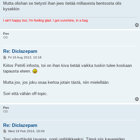
Mutta olishan se tietysti ihan jees tietää millasesta bentsosta olis
kysekkin
I ain't happy but, I'm feeling glad. I got sunshine, in a bag
Pen
OD
Re: Diclazepam
P
Fri 16 Aug 2013, 10:18
o
s
Kiitos Petri6 infosta, toi on ihan kiva tietää vaikka tuskin tulee koskaan
t
tapausta eteen.
Mutta joo, jos joku osaa kertoa jotain tästä, niin mielellään.
Sori että vähän off-topic.
Pen
OD
Re: Diclazepam
P
Wed 19 Feb 2014, 16:04
o
s
Tosi väsyttävää tavaraa, sopii unilääkkeeksi. Tämä siis kavereiden