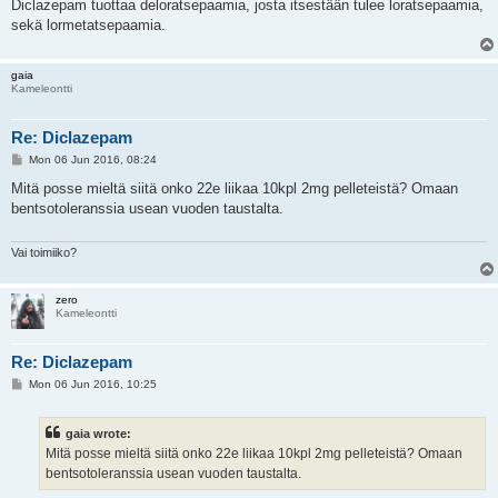
Diclazepam tuottaa deloratsepaamia, josta itsestään tulee loratsepaamia,
sekä lormetatsepaamia.
gaia
Kameleontti
Re: Diclazepam
P
Mon 06 Jun 2016, 08:24
o
s
Mitä posse mieltä siitä onko 22e liikaa 10kpl 2mg pelleteistä? Omaan
t
bentsotoleranssia usean vuoden taustalta.
Vai toimiiko?
zero
Kameleontti
Re: Diclazepam
P
Mon 06 Jun 2016, 10:25
o
s
t
gaia wrote:
Mitä posse mieltä siitä onko 22e liikaa 10kpl 2mg pelleteistä? Omaan
bentsotoleranssia usean vuoden taustalta.