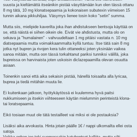
t
suusta ja kieltämättä itseänikin pistää väsyttämään kun olen tässä ottanu
8 mg tätä, 10 mg klonatsepaamia ja kokonaisen subutexin viimeisen 15
tunnin aikana pikkuhiljaa. Väsymys lienee tosin koko "setin" summa.
Mutta siis, mielipide kaverilta joka ihan ahdistukseen bentsoja käyttää on
se, että näistä ei siihen oikein ole. Eivät vie ahdistusta, mutta olo on
sekava ja "humalainen" - vahvuudeltaan 1 mg pitäisi vastata n. 10 mg
diatsepaamia mutta voimakkaammalta kyllä tuntuu. Itse tätä sain 8 mg
jotka nyt bupren ja rivojen kera tulin ottaneeksi joten yksinään vaikea
sanoa mitään, mutta oon tässä torkahtanut pariksi tunniksi välillä, joka
bupreissa on harvinaista joten uskoisin diclazepaamilla olevan osuutta
asiaan.
Toinenkin sanoi että aika sekaisin pistää, hänellä toisaalta alla lyricaa,
buprea ja tiedä mitähän muuta lie.
Ei kuitenkaan jatkoon, hyötykäytössä ei kuulemma hyvä paitsi
nukkumiseen ja itsekin viihteeseen käytän mielummin perinteistä klona-
tai loratsepaamia.
Eikö tosiaan muut ole tätä testailleet vai miksi ei ole postauksia?
Lisäksi aika arvokasta. Hinta jotain päälle 1€ / nappi ulkomailta ellei osta
satoja.
Vaikka onhan joo toki suomessakin katubentsot kalliita, mutta silti.