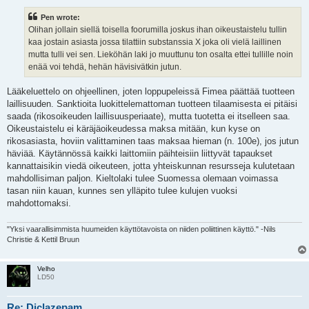
s
t
Pen wrote:
Olihan jollain siellä toisella foorumilla joskus ihan oikeustaistelu tullin
kaa jostain asiasta jossa tilattiin substanssia X joka oli vielä laillinen
mutta tulli vei sen. Lieköhän laki jo muuttunu ton osalta ettei tullille noin
enää voi tehdä, hehän hävisivätkin jutun.
Lääkeluettelo on ohjeellinen, joten loppupeleissä Fimea päättää tuotteen
laillisuuden. Sanktioita luokittelemattoman tuotteen tilaamisesta ei pitäisi
saada (rikosoikeuden laillisuusperiaate), mutta tuotetta ei itselleen saa.
Oikeustaistelu ei käräjäoikeudessa maksa mitään, kun kyse on
rikosasiasta, hoviin valittaminen taas maksaa hieman (n. 100e), jos jutun
häviää. Käytännössä kaikki laittomiin päihteisiin liittyvät tapaukset
kannattaisikin viedä oikeuteen, jotta yhteiskunnan resursseja kulutetaan
mahdollisiman paljon. Kieltolaki tulee Suomessa olemaan voimassa
tasan niin kauan, kunnes sen ylläpito tulee kulujen vuoksi
mahdottomaksi.
"Yksi vaarallisimmista huumeiden käyttötavoista on niiden poliittinen käyttö." -Nils
Christie & Kettil Bruun
Velho
LD50
Re: Diclazepam