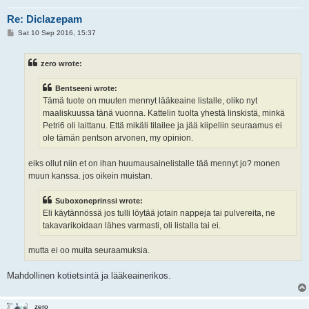
Re: Diclazepam
P
Sat 10 Sep 2016, 15:37
o
s
t
zero wrote:
Bentseeni wrote:
Tämä tuote on muuten mennyt lääkeaine listalle, oliko nyt
maaliskuussa tänä vuonna. Kattelin tuolta yhestä linskistä, minkä
Petri6 oli laittanu. Että mikäli tilailee ja jää kiipeliin seuraamus ei
ole tämän pentson arvonen, my opinion.
eiks ollut niin et on ihan huumausainelistalle tää mennyt jo? monen
muun kanssa. jos oikein muistan.
Suboxoneprinssi wrote:
Eli käytännössä jos tulli löytää jotain nappeja tai pulvereita, ne
takavarikoidaan lähes varmasti, oli listalla tai ei.
mutta ei oo muita seuraamuksia.
Mahdollinen kotietsintä ja lääkeainerikos.
zero