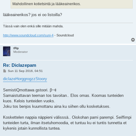
Mahdollinen kotietsintä ja lääkeainerikos.
lääkeainerikos? jos ei oo listoilla?
Tässä vain olen enkä sille mitään mahda.
http://www.soundcloud.com/suni-4
- Soundcloud
tRip
Moderator
Re: Diclazepam
P
Sun 11 Sep 2016, 04:51
o
s
diclazeHorggrogzzStoory
t
SemistiQmottawa gstoori. β~¢
Samaistuttavan teeman tos tavoitan.. Elos omas. Koomas tunteiden
kuos. Kelois tunteiden vuoks.
Joku tos benjos kuumottanu aina ku siihen ollu kosketukses.
Koskettelen nappia näppieni välisssä.. Oiskohan pami parempi. Seiffimpi
tunteiden turta, ilman itsetuhomoodia, et tuntuu ku ei tuntis tunnetta et
kykenis jotain kunnollista tuntea.