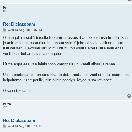
Pen
OD
Re: Diclazepam
P
Wed 14 Aug 2013, 02:14
o
s
Olihan jollain siellä toisella foorumilla joskus ihan oikeustaistelu tullin kaa
t
jostain asiasta jossa tilattiin substanssia X joka oli vielä laillinen mutta
tulli vei sen. Lieköhän laki jo muuttunu ton osalta ettei tullille noin enää
voi tehdä, hehän hävisivätkin jutun.
Mutta enpä ees itse lähtis toho kamppailuun, vaatii aikaa ja rahaa.
Uusia bentsoja toki on aina kiva testata, mutta jos vanhoi tuttui esim. saa
helpolmmal tulee perille, niin niihin päädyn. Myös hinta ratkasee.
Oispa etizolamii.
Petri6
OD
Re: Diclazepam
P
Wed 14 Aug 2013, 18:16
o