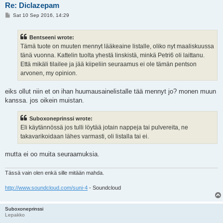
Re: Diclazepam
P
Sat 10 Sep 2016, 14:29
o
s
t
Bentseeni wrote:
Tämä tuote on muuten mennyt lääkeaine listalle, oliko nyt maaliskuussa
tänä vuonna. Kattelin tuolta yhestä linskistä, minkä Petri6 oli laittanu.
Että mikäli tilailee ja jää kiipeliin seuraamus ei ole tämän pentson
arvonen, my opinion.
eiks ollut niin et on ihan huumausainelistalle tää mennyt jo? monen muun
kanssa. jos oikein muistan.
Suboxoneprinssi wrote:
Eli käytännössä jos tulli löytää jotain nappeja tai pulvereita, ne
takavarikoidaan lähes varmasti, oli listalla tai ei.
mutta ei oo muita seuraamuksia.
Tässä vain olen enkä sille mitään mahda.
http://www.soundcloud.com/suni-4
- Soundcloud
Suboxoneprinssi
Lepakko