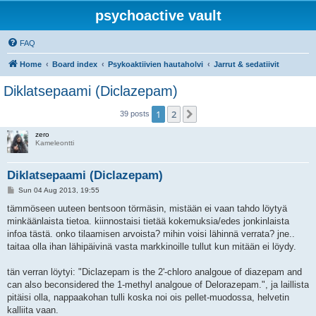
psychoactive vault
FAQ
Home
Board index
Psykoaktiivien hautaholvi
Jarrut & sedatiivit
Diklatsepaami (Diclazepam)
1
2
Next
39 posts
zero
Kameleontti
Diklatsepaami (Diclazepam)
P
Sun 04 Aug 2013, 19:55
o
s
tämmöseen uuteen bentsoon törmäsin, mistään ei vaan tahdo löytyä
t
minkäänlaista tietoa. kiinnostaisi tietää kokemuksia/edes jonkinlaista
infoa tästä. onko tilaamisen arvoista? mihin voisi lähinnä verrata? jne..
taitaa olla ihan lähipäivinä vasta markkinoille tullut kun mitään ei löydy.
tän verran löytyi: "Diclazepam is the 2'-chloro analgoue of diazepam and
can also beconsidered the 1-methyl analgoue of Delorazepam.", ja laillista
pitäisi olla, nappaakohan tulli koska noi ois pellet-muodossa, helvetin
kalliita vaan.