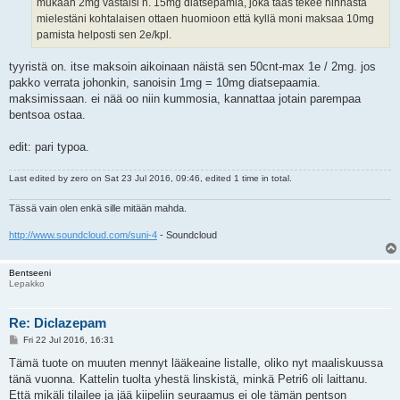
mukaan 2mg vastaisi n. 15mg diatsepamia, joka taas tekee hinnasta
mielestäni kohtalaisen ottaen huomioon että kyllä moni maksaa 10mg
pamista helposti sen 2e/kpl.
tyyristä on. itse maksoin aikoinaan näistä sen 50cnt-max 1e / 2mg. jos
pakko verrata johonkin, sanoisin 1mg = 10mg diatsepaamia.
maksimissaan. ei nää oo niin kummosia, kannattaa jotain parempaa
bentsoa ostaa.
edit: pari typoa.
Last edited by
zero
on Sat 23 Jul 2016, 09:46, edited 1 time in total.
Tässä vain olen enkä sille mitään mahda.
http://www.soundcloud.com/suni-4
- Soundcloud
Bentseeni
Lepakko
Re: Diclazepam
P
Fri 22 Jul 2016, 16:31
o
s
Tämä tuote on muuten mennyt lääkeaine listalle, oliko nyt maaliskuussa
t
tänä vuonna. Kattelin tuolta yhestä linskistä, minkä Petri6 oli laittanu.
Että mikäli tilailee ja jää kiipeliin seuraamus ei ole tämän pentson