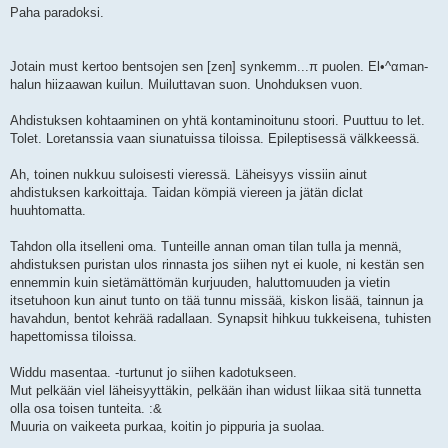
Paha paradoksi.
Jotain must kertoo bentsojen sen [zen] synkemm...π puolen. El•^αman-
halun hiizaawan kuilun. Muiluttavan suon. Unohduksen vuon.
Ahdistuksen kohtaaminen on yhtä kontaminoitunu stoori. Puuttuu to let.
Tolet. Loretanssia vaan siunatuissa tiloissa. Epileptisessä välkkeessä.
Ah, toinen nukkuu suloisesti vieressä. Läheisyys vissiin ainut
ahdistuksen karkoittaja. Taidan kömpiä viereen ja jätän diclat
huuhtomatta.
Tahdon olla itselleni oma. Tunteille annan oman tilan tulla ja mennä,
ahdistuksen puristan ulos rinnasta jos siihen nyt ei kuole, ni kestän sen
ennemmin kuin sietämättömän kurjuuden, haluttomuuden ja vietin
itsetuhoon kun ainut tunto on tää tunnu missää, kiskon lisää, tainnun ja
havahdun, bentot kehrää radallaan. Synapsit hihkuu tukkeisena, tuhisten
hapettomissa tiloissa.
Widdu masentaa. -turtunut jo siihen kadotukseen.
Mut pelkään viel läheisyyttäkin, pelkään ihan widust liikaa sitä tunnetta
olla osa toisen tunteita. :&
Muuria on vaikeeta purkaa, koitin jo pippuria ja suolaa.