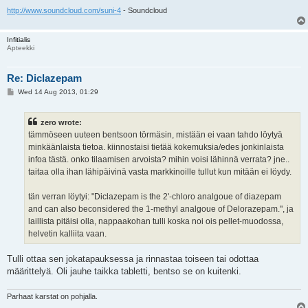
http://www.soundcloud.com/suni-4
- Soundcloud
Infitialis
Apteekki
Re: Diclazepam
P
Wed 14 Aug 2013, 01:29
o
s
t
zero wrote:
tämmöseen uuteen bentsoon törmäsin, mistään ei vaan tahdo löytyä
minkäänlaista tietoa. kiinnostaisi tietää kokemuksia/edes jonkinlaista
infoa tästä. onko tilaamisen arvoista? mihin voisi lähinnä verrata? jne..
taitaa olla ihan lähipäivinä vasta markkinoille tullut kun mitään ei löydy.
tän verran löytyi: "Diclazepam is the 2'-chloro analgoue of diazepam
and can also beconsidered the 1-methyl analgoue of Delorazepam.", ja
laillista pitäisi olla, nappaakohan tulli koska noi ois pellet-muodossa,
helvetin kalliita vaan.
Tulli ottaa sen jokatapauksessa ja rinnastaa toiseen tai odottaa
määrittelyä. Oli jauhe taikka tabletti, bentso se on kuitenki.
Parhaat karstat on pohjalla.