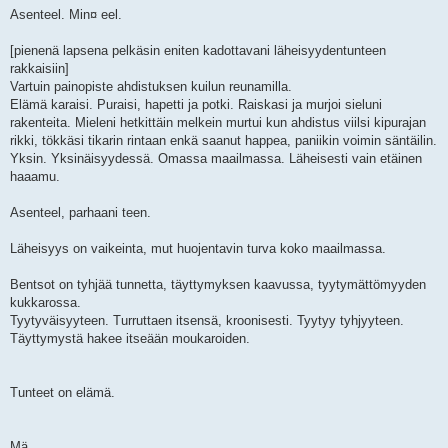
Asenteel. Min¤ eel.
[pienenä lapsena pelkäsin eniten kadottavani läheisyydentunteen
rakkaisiin]
Vartuin painopiste ahdistuksen kuilun reunamilla.
Elämä karaisi. Puraisi, hapetti ja potki. Raiskasi ja murjoi sieluni
rakenteita. Mieleni hetkittäin melkein murtui kun ahdistus viilsi kipurajan
rikki, tökkäsi tikarin rintaan enkä saanut happea, paniikin voimin säntäilin.
Yksin. Yksinäisyydessä. Omassa maailmassa. Läheisesti vain etäinen
haaamu.
Asenteel, parhaani teen.
Läheisyys on vaikeinta, mut huojentavin turva koko maailmassa.
Bentsot on tyhjää tunnetta, täyttymyksen kaavussa, tyytymättömyyden
kukkarossa.
Tyytyväisyyteen. Turruttaen itsensä, kroonisesti. Tyytyy tyhjyyteen.
Täyttymystä hakee itseään moukaroiden.
Tunteet on elämä.
Mä.