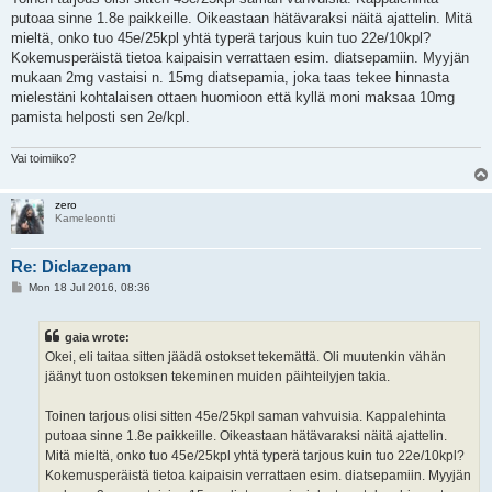
putoaa sinne 1.8e paikkeille. Oikeastaan hätävaraksi näitä ajattelin. Mitä
mieltä, onko tuo 45e/25kpl yhtä typerä tarjous kuin tuo 22e/10kpl?
Kokemusperäistä tietoa kaipaisin verrattaen esim. diatsepamiin. Myyjän
mukaan 2mg vastaisi n. 15mg diatsepamia, joka taas tekee hinnasta
mielestäni kohtalaisen ottaen huomioon että kyllä moni maksaa 10mg
pamista helposti sen 2e/kpl.
Vai toimiiko?
zero
Kameleontti
Re: Diclazepam
P
Mon 18 Jul 2016, 08:36
o
s
t
gaia wrote:
Okei, eli taitaa sitten jäädä ostokset tekemättä. Oli muutenkin vähän
jäänyt tuon ostoksen tekeminen muiden päihteilyjen takia.
Toinen tarjous olisi sitten 45e/25kpl saman vahvuisia. Kappalehinta
putoaa sinne 1.8e paikkeille. Oikeastaan hätävaraksi näitä ajattelin.
Mitä mieltä, onko tuo 45e/25kpl yhtä typerä tarjous kuin tuo 22e/10kpl?
Kokemusperäistä tietoa kaipaisin verrattaen esim. diatsepamiin. Myyjän