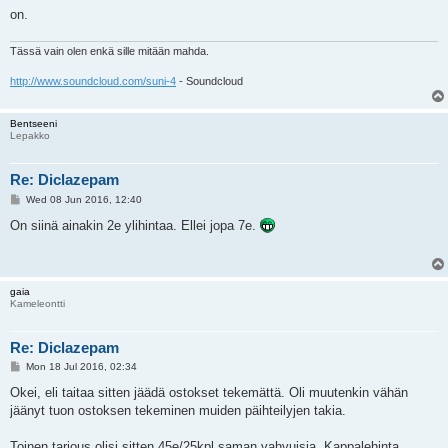
on.
Tässä vain olen enkä sille mitään mahda.
http://www.soundcloud.com/suni-4
- Soundcloud
Bentseeni
Lepakko
Re: Diclazepam
P
Wed 08 Jun 2016, 12:40
o
s
On siinä ainakin 2e ylihintaa. Ellei jopa 7e.
t
gaia
Kameleontti
Re: Diclazepam
P
Mon 18 Jul 2016, 02:34
o
s
Okei, eli taitaa sitten jäädä ostokset tekemättä. Oli muutenkin vähän
t
jäänyt tuon ostoksen tekeminen muiden päihteilyjen takia.
Toinen tarjous olisi sitten 45e/25kpl saman vahvuisia. Kappalehinta