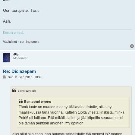
Oon tää .piste. Täs .
Äsh.
Keep it unreal.
Vaultti.net - coming soon..
tRip
Moderator
Re: Diclazepam
P
Sun 11 Sep 2016, 10:40
o
s
t
zero wrote:
Bentseeni wrote:
Tämä tuote on muuten mennyt lääkeaine listalle, oliko nyt
maaliskuussa tänä vuonna. Kattelin tuolta yhestä linskistä, minkä
Petri6 oli laittanu. Että mikäli tilailee ja jää kiipeliin seuraamus ei
ole tämän pentson arvonen, my opinion.
eiks ollut niin et on ihan huumausainelistalle tää mennyt jo? monen