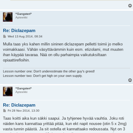
^Gangsteri^
Apteekki
Re: Diclazepam
P
Wed 13 Aug 2014, 08:34
o
s
Mulla taas yks kahen millin sininen diclazepam pelletti toimii jo melko
t
voimakkaasi. Vähän väsyttävämmin kuin esm. etizolami, mut muuten
ihan käypää tavaraa. Nää on ollu parhaimpia vaikutuksiltaan
opiaattirefloihin.
Lesson number one: Don't underestimate the other guy's greed!
Lesson number two: Don't get high on your own supply.
^Gangsteri^
Apteekki
Re: Diclazepam
P
Fri 28 Nov 2014, 13:30
o
s
Taas koitti aika kun säkki saapui. Ja tyhjenee hyvää vauhtia. Joku roti
t
näiden kans kannattaa yrittää pitää, kun ekt napit nousee (otin 5 x 2mg)
vasta tunnin päästä. Ja sit ootella et kannattaako redoussata. Nyt on 3