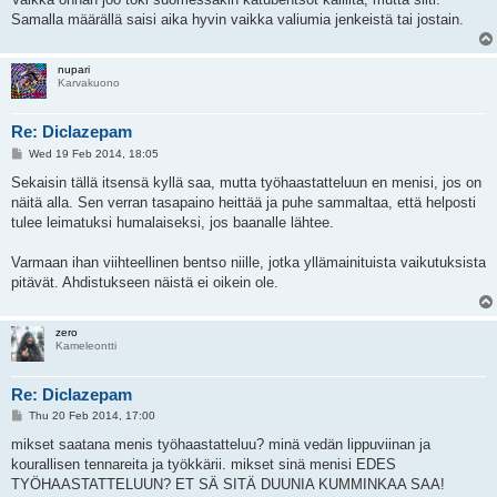
Samalla määrällä saisi aika hyvin vaikka valiumia jenkeistä tai jostain.
nupari
Karvakuono
Re: Diclazepam
P
Wed 19 Feb 2014, 18:05
o
s
Sekaisin tällä itsensä kyllä saa, mutta työhaastatteluun en menisi, jos on
t
näitä alla. Sen verran tasapaino heittää ja puhe sammaltaa, että helposti
tulee leimatuksi humalaiseksi, jos baanalle lähtee.
Varmaan ihan viihteellinen bentso niille, jotka yllämainituista vaikutuksista
pitävät. Ahdistukseen näistä ei oikein ole.
zero
Kameleontti
Re: Diclazepam
P
Thu 20 Feb 2014, 17:00
o
s
mikset saatana menis työhaastatteluu? minä vedän lippuviinan ja
t
kourallisen tennareita ja työkkärii. mikset sinä menisi EDES
TYÖHAASTATTELUUN? ET SÄ SITÄ DUUNIA KUMMINKAA SAA!