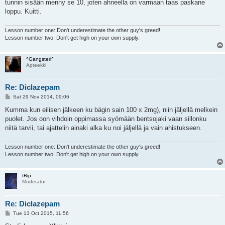
tunnin sisään menny se 10, joten ahneella on varmaan taas paskane
loppu. Kuitti.
Lesson number one: Don't underestimate the other guy's greed!
Lesson number two: Don't get high on your own supply.
^Gangsteri^
Apteekki
Re: Diclazepam
P
Sat 29 Nov 2014, 09:06
o
s
Kumma kun eilisen jälkeen ku bägin sain 100 x 2mg), niin jäljellä melkein
t
puolet. Jos oon vihdoin oppimassa syömään bentsojaki vaan sillonku
niitä tarvii, tai ajattelin ainaki alka ku noi jäljellä ja vain ahistukseen.
Lesson number one: Don't underestimate the other guy's greed!
Lesson number two: Don't get high on your own supply.
tRip
Moderator
Re: Diclazepam
P
Tue 13 Oct 2015, 11:56
o
s