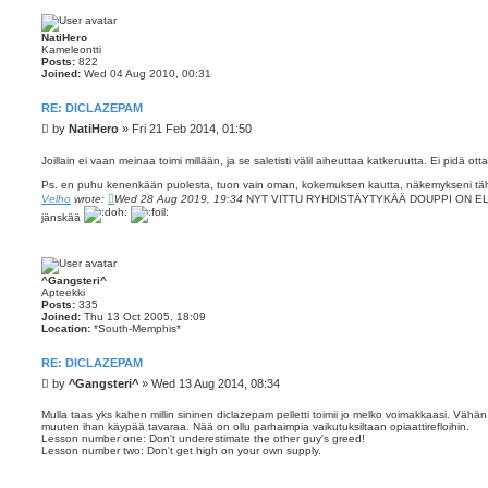
NatiHero
Kameleontti
Posts:
822
Joined:
Wed 04 Aug 2010, 00:31
RE: DICLAZEPAM
P
by
NatiHero
»
Fri 21 Feb 2014, 01:50
o
s
Joillain ei vaan meinaa toimi millään, ja se saletisti välil aiheuttaa katkeruutta. Ei pidä otta
t
Ps. en puhu kenenkään puolesta, tuon vain oman, kokemuksen kautta, näkemykseni tä
Velho
wrote:
Wed 28 Aug 2019, 19:34
NYT VITTU RYHDISTÄYTYKÄÄ DOUPPI ON ELÄMÄ
jänskää
^Gangsteri^
Apteekki
Posts:
335
Joined:
Thu 13 Oct 2005, 18:09
Location:
*South-Memphis*
RE: DICLAZEPAM
P
by
^Gangsteri^
»
Wed 13 Aug 2014, 08:34
o
s
Mulla taas yks kahen millin sininen diclazepam pelletti toimii jo melko voimakkaasi. Vähä
muuten ihan käypää tavaraa. Nää on ollu parhaimpia vaikutuksiltaan opiaattirefloihin.
t
Lesson number one: Don't underestimate the other guy's greed!
Lesson number two: Don't get high on your own supply.