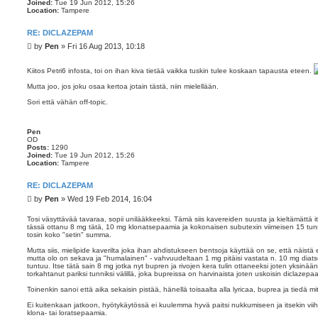
Joined:
Tue 19 Jun 2012, 15:26
Location:
Tampere
RE: DICLAZEPAM
P
by
Pen
»
Fri 16 Aug 2013, 10:18
o
s
Kiitos Petri6 infosta, toi on ihan kiva tietää vaikka tuskin tulee koskaan tapausta eteen.
t
Mutta joo, jos joku osaa kertoa jotain tästä, niin mielellään.
Sori että vähän off-topic.
Pen
OD
Posts:
1290
Joined:
Tue 19 Jun 2012, 15:26
Location:
Tampere
RE: DICLAZEPAM
P
by
Pen
»
Wed 19 Feb 2014, 16:04
o
s
Tosi väsyttävää tavaraa, sopii unilääkkeeksi. Tämä siis kavereiden suusta ja kieltämättä 
tässä ottanu 8 mg tätä, 10 mg klonatsepaamia ja kokonaisen subutexin viimeisen 15 tunn
t
tosin koko "setin" summa.
Mutta siis, mielipide kaverilta joka ihan ahdistukseen bentsoja käyttää on se, että näistä e
mutta olo on sekava ja "humalainen" - vahvuudeltaan 1 mg pitäisi vastata n. 10 mg dia
tuntuu. Itse tätä sain 8 mg jotka nyt bupren ja rivojen kera tulin ottaneeksi joten yksin
torkahtanut pariksi tunniksi välillä, joka bupreissa on harvinaista joten uskoisin diclazep
Toinenkin sanoi että aika sekaisin pistää, hänellä toisaalta alla lyricaa, buprea ja tiedä m
Ei kuitenkaan jatkoon, hyötykäytössä ei kuulemma hyvä paitsi nukkumiseen ja itsekin vii
klona- tai loratsepaamia.