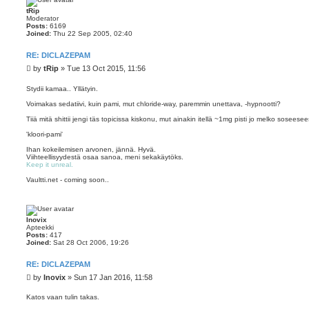
tRip
Moderator
Posts:
6169
Joined:
Thu 22 Sep 2005, 02:40
RE: DICLAZEPAM
P
by
tRip
»
Tue 13 Oct 2015, 11:56
o
s
Stydii kamaa.. Yllätyin.
t
Voimakas sedatiivi, kuin pami, mut chloride-way, paremmin unettava, -hypnootti?
Tiiä mitä shittii jengi täs topicissa kiskonu, mut ainakin itellä ~1mg pisti jo melko soseese
'kloori-pami'
Ihan kokeilemisen arvonen, jännä. Hyvä.
Viihteellisyydestä osaa sanoa, meni sekakäytöks.
Keep it unreal.
Vaultti.net - coming soon..
Inovix
Apteekki
Posts:
417
Joined:
Sat 28 Oct 2006, 19:26
RE: DICLAZEPAM
P
by
Inovix
»
Sun 17 Jan 2016, 11:58
o
s
Katos vaan tulin takas.
t