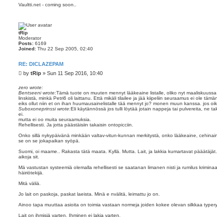
Vaultti.net - coming soon..
tRip
Moderator
Posts:
6169
Joined:
Thu 22 Sep 2005, 02:40
RE: DICLAZEPAM
P
by
tRip
»
Sun 11 Sep 2016, 10:40
o
s
zero wrote:
Bentseeni wrote:
Tämä tuote on muuten mennyt lääkeaine listalle, oliko nyt maaliskuussa
t
linskistä, minkä Petri6 oli laittanu. Että mikäli tilailee ja jää kiipeliin seuraamus ei ole t
eiks ollut niin et on ihan huumausainelistalle tää mennyt jo? monen muun kanssa. jos oi
Suboxoneprinssi wrote:
Eli käytännössä jos tulli löytää jotain nappeja tai pulvereita, ne tak
ei.
mutta ei oo muita seuraamuksia.
Rehellisesti. Ja jotta päästäisiin takaisin ontopicciin.
Onko sillä nykypäivänä minkään valtav-vitun-kunnan merkitystä, onko lääkeaine, cehinai
se on se jokapaikan syöpä.
Suomi, oi maame.. Rakasta tätä maata. Kyllä. Mutta. Lait, ja lakkia kumartavat pääätäjät.. 
aikoja sit.
Mä vastustan systeemiä olemalla rehellisesti se saatanan limanen nisti ja rumilus kriminaa
häiriötekijä.
Mitä väliä.
Jo lait on paskoja, paskat laeista. Minä e nvälitä, leimattu jo on.
Ainoo tapa muuttaa asioita on toimia vastaan normeja joiden kokee olevan silkkaa typeryy
Lait on ihmisiä varten, Ihminen ei lakia varten.