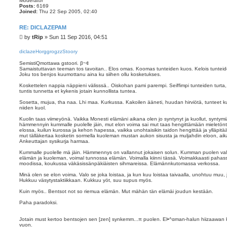
Moderator
Posts:
6169
Joined:
Thu 22 Sep 2005, 02:40
RE: DICLAZEPAM
P
by
tRip
»
Sun 11 Sep 2016, 04:51
o
s
diclazeHorggrogzzStoory
t
SemistiQmottawa gstoori. β~¢
Samaistuttavan teeman tos tavoitan.. Elos omas. Koomas tunteiden kuos. Kelois tuntei
Joku tos benjos kuumottanu aina ku siihen ollu kosketukses.
Koskettelen nappia näppieni välisssä.. Oiskohan pami parempi. Seiffimpi tunteiden turta,
tuntis tunnetta et kykenis jotain kunnollista tuntea.
Sosetta, mujua, tha naa. Lhi maa. Kurkussa. Kakoilen ääneti, huudan hirviötä, tunteet 
niiden kuol.
Kuolin taas viimeyönä. Vaikka Monesti elämäni aikana olen jo syntynyt ja kuollut, synty
hämmennyin kummalle puolelle jäin, mut elon voima sai mut taas hengittämään mieletöntä 
elossa, kuilun kurossa ja kehon hapessa, vaikka unohtaisikin taidon hengittää ja ylläpi
mut tälläkertaa kosketin sormella kuoleman mustan aukon sisusta ja muljahdin eloon, aikan
Ankeuttajan sysikurja harmaa.
Kummalle puolelle mä jäin. Hämmennys on vallannut jokaisen solun. Kumman puolen vali
elämän ja kuoleman, voimal tunnossa elämän. Voimalla kiinni tässä. Voimakkaasti pahas
moodissa, koukussa väkäsissänpäkiäisten sihmareissa. Elämännkutomassa verkossa.
Minä olen se elon voima. Valo se joka loistaa, ja kun kuu loistaa taivaalla, unohtuu muu, 
Hukkuu väsytystaktiikkaan. Kukkuu yöt, suu supus myös.
Kuin myös.. Bentsot not so riemua elämän. Mut mähän tän elämäi joudun kestään.
Paha paradoksi.
Jotain must kertoo bentsojen sen [zen] synkemm...π puolen. El•^αman-halun hiizaawan 
vuon.