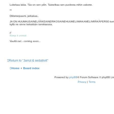
Lukekaa lakia. Täs on sen ydin. Taistelkaa sen puolesta mihin uskotte.
**
Diklatsepaami, jatkakaa..
JA ON HUUMAUSAINELÄÄKEAINERIKOSAINEHUUMELIIMAKAMELINRÄKÄPERSE-luettelossa. 
kyllä ne sinne keksitään tarvittaessa.
//
Keep it unreal.
Vaultti.net - coming soon..
Return to “Jarrut & sedatiivit”
Home
Board index
Powered by
phpBB
® Forum Software © phpBB Lim
Privacy
|
Terms