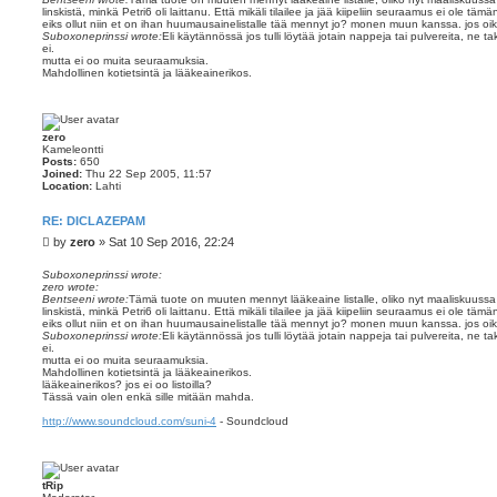
t
linskistä, minkä Petri6 oli laittanu. Että mikäli tilailee ja jää kiipeliin seuraamus ei ole t
eiks ollut niin et on ihan huumausainelistalle tää mennyt jo? monen muun kanssa. jos oi
Suboxoneprinssi wrote:
Eli käytännössä jos tulli löytää jotain nappeja tai pulvereita, ne tak
ei.
mutta ei oo muita seuraamuksia.
Mahdollinen kotietsintä ja lääkeainerikos.
zero
Kameleontti
Posts:
650
Joined:
Thu 22 Sep 2005, 11:57
Location:
Lahti
RE: DICLAZEPAM
P
by
zero
»
Sat 10 Sep 2016, 22:24
o
s
Suboxoneprinssi wrote:
zero wrote:
t
Bentseeni wrote:
Tämä tuote on muuten mennyt lääkeaine listalle, oliko nyt maaliskuussa
linskistä, minkä Petri6 oli laittanu. Että mikäli tilailee ja jää kiipeliin seuraamus ei ole t
eiks ollut niin et on ihan huumausainelistalle tää mennyt jo? monen muun kanssa. jos oi
Suboxoneprinssi wrote:
Eli käytännössä jos tulli löytää jotain nappeja tai pulvereita, ne tak
ei.
mutta ei oo muita seuraamuksia.
Mahdollinen kotietsintä ja lääkeainerikos.
lääkeainerikos? jos ei oo listoilla?
Tässä vain olen enkä sille mitään mahda.
http://www.soundcloud.com/suni-4
- Soundcloud
tRip