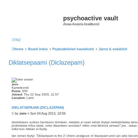
psychoactive vault
Asiaa Asiasta Asiallisesti
FAQ
Home
Board index
Psykoaktiivien hautaholvi
Jarrut & sedatiivit
Diklatsepaami (Diclazepam)
zero
Kameleontti
Posts:
650
Joined:
Thu 22 Sep 2005, 11:57
Location:
Lahti
DIKLATSEPAAMI (DICLAZEPAM)
P
by
zero
»
Sun 04 Aug 2013, 19:55
o
s
tämmöseen uuteen bentsoon törmäsin, mistään ei vaan tahdo löytyä minkäänlaista tietoa.
jonkinlaista infoa tästä. onko tilaamisen arvoista? mihin voisi lähinnä verrata? jne.. taitaa 
t
tullut kun mitään ei löydy.
tän verran löytyi: "Diclazepam is the 2'-chloro analgoue of diazepam and can also beco