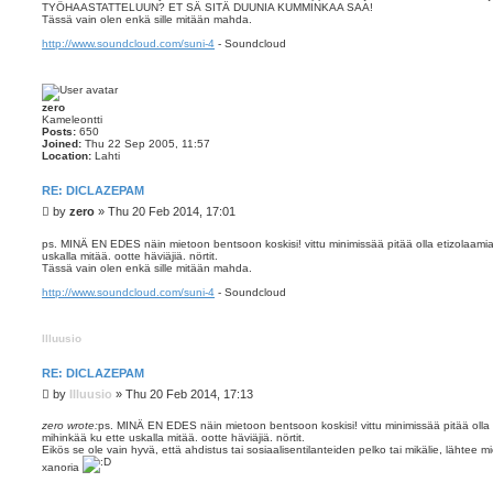
TYÖHAASTATTELUUN? ET SÄ SITÄ DUUNIA KUMMINKAA SAA!
t
Tässä vain olen enkä sille mitään mahda.
http://www.soundcloud.com/suni-4
- Soundcloud
zero
Kameleontti
Posts:
650
Joined:
Thu 22 Sep 2005, 11:57
Location:
Lahti
RE: DICLAZEPAM
P
by
zero
»
Thu 20 Feb 2014, 17:01
o
s
ps. MINÄ EN EDES näin mietoon bentsoon koskisi! vittu minimissää pitää olla etizolaamia t
uskalla mitää. ootte häviäjiä. nörtit.
t
Tässä vain olen enkä sille mitään mahda.
http://www.soundcloud.com/suni-4
- Soundcloud
Illuusio
RE: DICLAZEPAM
P
by
Illuusio
»
Thu 20 Feb 2014, 17:13
o
s
zero wrote:
ps. MINÄ EN EDES näin mietoon bentsoon koskisi! vittu minimissää pitää olla et
mihinkää ku ette uskalla mitää. ootte häviäjiä. nörtit.
t
Eikös se ole vain hyvä, että ahdistus tai sosiaalisentilanteiden pelko tai mikälie, lähtee mie
xanoria