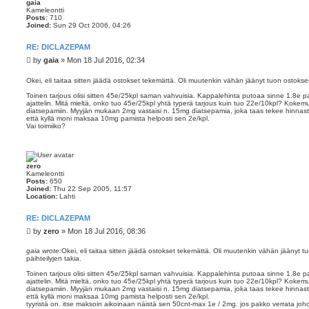
gaia
Kameleontti
Posts:
710
Joined:
Sun 29 Oct 2006, 04:26
RE: DICLAZEPAM
P
by
gaia
»
Mon 18 Jul 2016, 02:34
o
s
Okei, eli taitaa sitten jäädä ostokset tekemättä. Oli muutenkin vähän jäänyt tuon ostoks
t
Toinen tarjous olisi sitten 45e/25kpl saman vahvuisia. Kappalehinta putoaa sinne 1.8e pa
ajattelin. Mitä mieltä, onko tuo 45e/25kpl yhtä typerä tarjous kuin tuo 22e/10kpl? Kokemu
diatsepamiin. Myyjän mukaan 2mg vastaisi n. 15mg diatsepamia, joka taas tekee hinnas
että kyllä moni maksaa 10mg pamista helposti sen 2e/kpl.
Vai toimiiko?
zero
Kameleontti
Posts:
650
Joined:
Thu 22 Sep 2005, 11:57
Location:
Lahti
RE: DICLAZEPAM
P
by
zero
»
Mon 18 Jul 2016, 08:36
o
s
gaia wrote:
Okei, eli taitaa sitten jäädä ostokset tekemättä. Oli muutenkin vähän jäänyt
päihteilyjen takia.
t
Toinen tarjous olisi sitten 45e/25kpl saman vahvuisia. Kappalehinta putoaa sinne 1.8e pa
ajattelin. Mitä mieltä, onko tuo 45e/25kpl yhtä typerä tarjous kuin tuo 22e/10kpl? Kokemu
diatsepamiin. Myyjän mukaan 2mg vastaisi n. 15mg diatsepamia, joka taas tekee hinnas
että kyllä moni maksaa 10mg pamista helposti sen 2e/kpl.
tyyristä on. itse maksoin aikoinaan näistä sen 50cnt-max 1e / 2mg. jos pakko verrata j