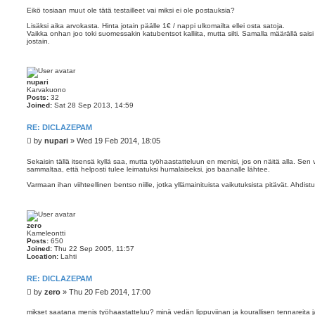
Eikö tosiaan muut ole tätä testailleet vai miksi ei ole postauksia?
Lisäksi aika arvokasta. Hinta jotain päälle 1€ / nappi ulkomailta ellei osta satoja.
Vaikka onhan joo toki suomessakin katubentsot kalliita, mutta silti. Samalla määrällä saisi 
jostain.
nupari
Karvakuono
Posts:
32
Joined:
Sat 28 Sep 2013, 14:59
RE: DICLAZEPAM
P
by
nupari
»
Wed 19 Feb 2014, 18:05
o
s
Sekaisin tällä itsensä kyllä saa, mutta työhaastatteluun en menisi, jos on näitä alla. Sen
sammaltaa, että helposti tulee leimatuksi humalaiseksi, jos baanalle lähtee.
t
Varmaan ihan viihteellinen bentso niille, jotka yllämainituista vaikutuksista pitävät. Ahdist
zero
Kameleontti
Posts:
650
Joined:
Thu 22 Sep 2005, 11:57
Location:
Lahti
RE: DICLAZEPAM
P
by
zero
»
Thu 20 Feb 2014, 17:00
o
s
mikset saatana menis työhaastatteluu? minä vedän lippuviinan ja kourallisen tennareita j