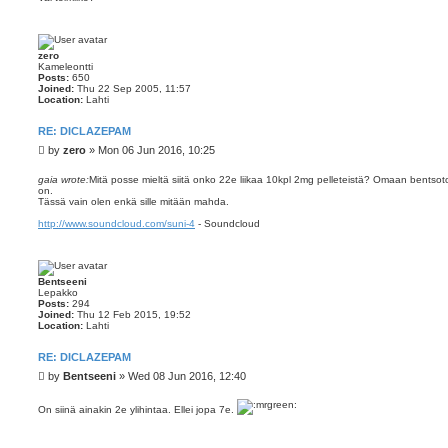
zero
Kameleontti
Posts:
650
Joined:
Thu 22 Sep 2005, 11:57
Location:
Lahti
RE: DICLAZEPAM
P
by
zero
»
Mon 06 Jun 2016, 10:25
o
s
gaia wrote:
Mitä posse mieltä siitä onko 22e liikaa 10kpl 2mg pelleteistä? Omaan bentsot
on.
t
Tässä vain olen enkä sille mitään mahda.
http://www.soundcloud.com/suni-4
- Soundcloud
Bentseeni
Lepakko
Posts:
294
Joined:
Thu 12 Feb 2015, 19:52
Location:
Lahti
RE: DICLAZEPAM
P
by
Bentseeni
»
Wed 08 Jun 2016, 12:40
o
s
On siinä ainakin 2e ylihintaa. Ellei jopa 7e.
t