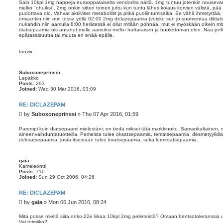
Sain 10kpl 1mg nappeja eurooppalaiselta vendorilta näitä. 1mg tuntuu jotenkin nousevan t
melko "ohuiksi". 2mg onkin sitten toinen juttu kun tuntu lähes kolaus korvien välistä, pää 
pudottava olo. Vahvat aktiiviset metaboliitit ja pitkä puoliintumisaika. Se vähä ihmetyttää
omaankin niin otin tossa yöllä 02:00 2mg diclazepaamia (voisko sen jo suomentaa diklat
nukahdin niin aamulla 8:00 herätessä ei ollut mitään pöhnää, mut ei myöskään oikein mi
diatsepaamia ois antanut mulle aamuksi melko hattaraisen ja huolettoman olon. Nää pelletit
epätasaisuutta tai muuta en enää epäile.
Inovix
Suboxoneprinssi
Lepakko
Posts:
293
Joined:
Wed 30 Mar 2016, 03:09
RE: DICLAZEPAM
P
by
Suboxoneprinssi
»
Thu 07 Apr 2016, 01:59
o
s
Parempi kuin diatsepaami mielestäni; en tiedä miksei tätä markkinoitu. Samankaltainen, 
aineenvaihduntatuotteilla. Pameista tulee oksatsepaamia, tematsepaamia, desmetyylidi
t
deloratsepaamia, josta itsestään tulee loratsepaamia, sekä lormetatsepaamia.
gaia
Kameleontti
Posts:
710
Joined:
Sun 29 Oct 2006, 04:26
RE: DICLAZEPAM
P
by
gaia
»
Mon 06 Jun 2016, 08:24
o
s
Mitä posse mieltä siitä onko 22e liikaa 10kpl 2mg pelleteistä? Omaan bentsotoleranssia
Vai toimiiko?
t