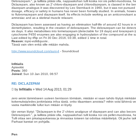
Delorazepam.", ja laillista pitäisi olla, nappaakohan tulli koska noi ois pellet-muodossa, hel
Diclazepam, also known as 2'-chloro-diazepam and chlorodiazepam, is classed in the ben
diazepam analogue.It was discovered by Leo Sternback in 1960, but it was not pursued
dosage, efficacy or safety in humans has never been formally studied. In animals, however
to flubromazepam and diazepam itself. Its effects include working as an anticonvulsant an
amnesiac and as a skeletal muscle relaxant.
Diclazepam has been assessed as having an elimination half-life of around 42 hours in m
demethylation, resulting in the creation of delorazepam. The delorazepam can be detected
six days. It also metabolises into lormetazepam (detectable for 19 days) and lorazepam (
cytochrome P450 enzymes are also engaging in hydroxylation of the compound at the s
Last edited by
tRip
on Fri 30 Dec 2016, 03:38, edited 1 time in total.
Reason:
topic-edit&quote..
Tässä vain olen enkä sille mitään mahda.
http://www.soundcloud.com/suni-4
- Soundcloud
Infitialis
Apteekki
Posts:
360
Joined:
Sun 10 Jan 2010, 06:57
RE: DICLAZEPAM
P
by
Infitialis
»
Wed 14 Aug 2013, 01:29
o
s
zero wrote:
tämmöseen uuteen bentsoon törmäsin, mistään ei vaan tahdo löytyä minkäänlais
kokemuksia/edes jonkinlaista infoa tästä. onko tilaamisen arvoista? mihin voisi lähinnä verr
t
vasta markkinoille tullut kun mitään ei löydy.
tän verran löytyi: "Diclazepam is the 2'-chloro analgoue of diazepam and can also beco
Delorazepam.", ja laillista pitäisi olla, nappaakohan tulli koska noi ois pellet-muodossa, hel
Tulli ottaa sen jokatapauksessa ja rinnastaa toiseen tai odottaa määrittelyä. Oli jauhe taik
Parhaat karstat on pohjalla.
Pen