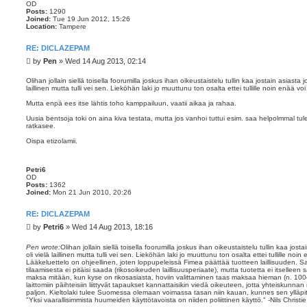
OD
Posts:
1290
Joined:
Tue 19 Jun 2012, 15:26
Location:
Tampere
RE: DICLAZEPAM
P
by
Pen
»
Wed 14 Aug 2013, 02:14
o
s
Olihan jollain siellä toisella foorumilla joskus ihan oikeustaistelu tullin kaa jostain asiasta j
laillinen mutta tulli vei sen. Lieköhän laki jo muuttunu ton osalta ettei tullille noin enää v
t
Mutta enpä ees itse lähtis toho kamppailuun, vaatii aikaa ja rahaa.
Uusia bentsoja toki on aina kiva testata, mutta jos vanhoi tuttui esim. saa helpolmmal tule
ratkasee.
Oispa etizolamii.
Petri6
OD
Posts:
1362
Joined:
Mon 21 Jun 2010, 20:26
RE: DICLAZEPAM
P
by
Petri6
»
Wed 14 Aug 2013, 18:16
o
s
Pen wrote:
Olihan jollain siellä toisella foorumilla joskus ihan oikeustaistelu tullin kaa josta
oli vielä laillinen mutta tulli vei sen. Lieköhän laki jo muuttunu ton osalta ettei tullille no
t
Lääkeluettelo on ohjeellinen, joten loppupeleissä Fimea päättää tuotteen laillisuuden. S
tilaamisesta ei pitäisi saada (rikosoikeuden laillisuusperiaate), mutta tuotetta ei itsellee
maksa mitään, kun kyse on rikosasiasta, hoviin valittaminen taas maksaa hieman (n. 100e
laittomiin päihteisiin liittyvät tapaukset kannattaisikin viedä oikeuteen, jotta yhteiskunn
paljon. Kieltolaki tulee Suomessa olemaan voimassa tasan niin kauan, kunnes sen ylläpi
"Yksi vaarallisimmista huumeiden käyttötavoista on niiden poliittinen käyttö." -Nils Christie