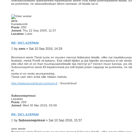
ominaisuuksiltaan lääkeaineiksi määriteltävät aineet ovat kaikki potentiaalisesti listalla. El
tai pulvereita, ne takavarikoidaan lähes varmasti, oli listalla tai ei.
zero
Kameleontti
Posts:
650
Joined:
Thu 22 Sep 2005, 11:57
Location:
Lahti
RE: DICLAZEPAM
P
by
zero
»
Sat 10 Sep 2016, 14:29
o
s
Bentseeni wrote:
Tämä tuote on muuten mennyt lääkeaine listalle, oliko nyt maaliskuussa
linskistä, minkä Petri6 oli laittanu. Että mikäli tilailee ja jää kiipeliin seuraamus ei ole t
t
eiks ollut niin et on ihan huumausainelistalle tää mennyt jo? monen muun kanssa. jos oi
Suboxoneprinssi wrote:
Eli käytännössä jos tulli löytää jotain nappeja tai pulvereita, ne tak
ei.
mutta ei oo muita seuraamuksia.
Tässä vain olen enkä sille mitään mahda.
http://www.soundcloud.com/suni-4
- Soundcloud
Suboxoneprinssi
Lepakko
Posts:
293
Joined:
Wed 30 Mar 2016, 03:09
RE: DICLAZEPAM
P
by
Suboxoneprinssi
»
Sat 10 Sep 2016, 15:37
o
s
zero wrote:
Bentseeni wrote:
Tämä tuote on muuten mennyt lääkeaine listalle, oliko nyt maaliskuussa