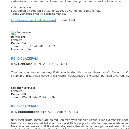
maksimissaan. ei nää oo niin kummosia, kannattaa jotain parempaa bentsoa ostaa.
edit: pari typoa.
Last edited by
zero
on Sat 23 Jul 2016, 09:46, edited 1 time in total.
Tässä vain olen enkä sille mitään mahda.
http://www.soundcloud.com/suni-4
- Soundcloud
Bentseeni
Lepakko
Posts:
294
Joined:
Thu 12 Feb 2015, 19:52
Location:
Lahti
RE: DICLAZEPAM
P
by
Bentseeni
»
Fri 22 Jul 2016, 16:31
o
s
Tämä tuote on muuten mennyt lääkeaine listalle, oliko nyt maaliskuussa tänä vuonna. Katt
oli laittanu. Että mikäli tilailee ja jää kiipeliin seuraamus ei ole tämän pentson arvonen, m
t
Suboxoneprinssi
Lepakko
Posts:
293
Joined:
Wed 30 Mar 2016, 03:09
RE: DICLAZEPAM
P
by
Suboxoneprinssi
»
Sat 10 Sep 2016, 11:37
o
s
Bentseeni wrote:
Tämä tuote on muuten mennyt lääkeaine listalle, oliko nyt maaliskuussa
linskistä, minkä Petri6 oli laittanu. Että mikäli tilailee ja jää kiipeliin seuraamus ei ole t
t
Mikä tahansa bentso on lääkeainelistalla, koska lista ei ole kattava (toisin kuin esim. hu