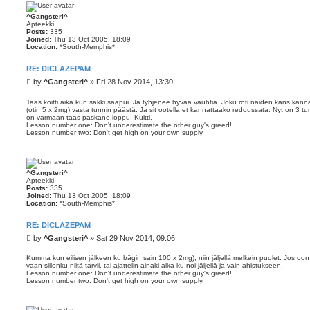
^Gangsteri^
Apteekki
Posts:
335
Joined:
Thu 13 Oct 2005, 18:09
Location:
*South-Memphis*
RE: DICLAZEPAM
P
by
^Gangsteri^
»
Fri 28 Nov 2014, 13:30
o
s
Taas koitti aika kun säkki saapui. Ja tyhjenee hyvää vauhtia. Joku roti näiden kans kanna
(otin 5 x 2mg) vasta tunnin päästä. Ja sit ootella et kannattaako redoussata. Nyt on 3 t
t
on varmaan taas paskane loppu. Kuitti.
Lesson number one: Don't underestimate the other guy's greed!
Lesson number two: Don't get high on your own supply.
^Gangsteri^
Apteekki
Posts:
335
Joined:
Thu 13 Oct 2005, 18:09
Location:
*South-Memphis*
RE: DICLAZEPAM
P
by
^Gangsteri^
»
Sat 29 Nov 2014, 09:06
o
s
Kumma kun eilisen jälkeen ku bägin sain 100 x 2mg), niin jäljellä melkein puolet. Jos o
vaan sillonku niitä tarvii, tai ajattelin ainaki alka ku noi jäljellä ja vain ahistukseen.
t
Lesson number one: Don't underestimate the other guy's greed!
Lesson number two: Don't get high on your own supply.