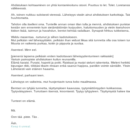
Ahdistuksen kohtaaminen on yhtä kontaminoitunu stoori. Puuttuu to let. Tolet. Loretanssi
välkkeessä.
Ah, toinen nukkuu suloisesti vieressä. Läheisyys vissiin ainut ahdistuksen karkoittaja. Tai
huuhtomatta.
Tahdon olla itselleni oma. Tunteille annan oman tilan tulla ja mennä, ahdistuksen puristan 
kestän sen ennemmin kuin sietämättömän kurjuuden, haluttomuuden ja vietin itsetuhoon
kiskon lisää, tainnun ja havahdun, bentot kehrää radallaan. Synapsit hihkuu tukkeisena, 
Widdu masentaa. -turtunut jo siihen kadotukseen.
Mut pelkään viel läheisyyttäkin, pelkään ihan widust liikaa sitä tunnetta olla osa toisen tun
Muuria on vaikeeta purkaa, koitin jo pippuria ja suolaa.
Asenteel. Min¤ eel.
[pienenä lapsena pelkäsin eniten kadottavani läheisyydentunteen rakkaisiin]
Vartuin painopiste ahdistuksen kuilun reunamilla.
Elämä karaisi. Puraisi, hapetti ja potki. Raiskasi ja murjoi sieluni rakenteita. Mieleni hetkit
kipurajan rikki, tökkäsi tikarin rintaan enkä saanut happea, paniikin voimin säntäilin. Y
Läheisesti vain etäinen haaamu.
Asenteel, parhaani teen.
Läheisyys on vaikeinta, mut huojentavin turva koko maailmassa.
Bentsot on tyhjää tunnetta, täyttymyksen kaavussa, tyytymättömyyden kukkarossa.
Tyytyväisyyteen. Turruttaen itsensä, kroonisesti. Tyytyy tyhjyyteen. Täyttymystä hakee i
Tunteet on elämä.
Mä.
Oon tää .piste. Täs .
Äsh.
Keep it unreal.