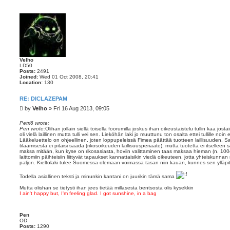
Velho
LD50
Posts:
2491
Joined:
Wed 01 Oct 2008, 20:41
Location:
130
RE: DICLAZEPAM
P
by
Velho
»
Fri 16 Aug 2013, 09:05
o
s
Petri6 wrote:
Pen wrote:
Olihan jollain siellä toisella foorumilla joskus ihan oikeustaistelu tullin kaa josta
t
oli vielä laillinen mutta tulli vei sen. Lieköhän laki jo muuttunu ton osalta ettei tullille no
Lääkeluettelo on ohjeellinen, joten loppupeleissä Fimea päättää tuotteen laillisuuden. S
tilaamisesta ei pitäisi saada (rikosoikeuden laillisuusperiaate), mutta tuotetta ei itsellee
maksa mitään, kun kyse on rikosasiasta, hoviin valittaminen taas maksaa hieman (n. 100e
laittomiin päihteisiin liittyvät tapaukset kannattaisikin viedä oikeuteen, jotta yhteiskunn
paljon. Kieltolaki tulee Suomessa olemaan voimassa tasan niin kauan, kunnes sen ylläpi
Todella asiallinen teksti ja minunkin kantani on juurikin tämä sama
Mutta olishan se tietysti ihan jees tietää millasesta bentsosta olis kysekkin
I ain't happy but, I'm feeling glad. I got sunshine, in a bag
Pen
OD
Posts:
1290