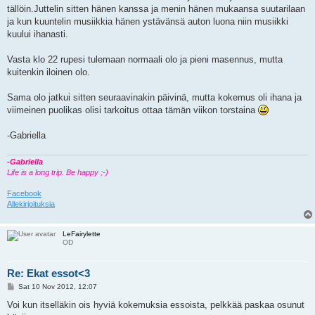
tällöin.Juttelin sitten hänen kanssa ja menin hänen mukaansa suutarilaan
ja kun kuuntelin musiikkia hänen ystävänsä auton luona niin musiikki
kuului ihanasti.
Vasta klo 22 rupesi tulemaan normaali olo ja pieni masennus, mutta
kuitenkin iloinen olo.
Sama olo jatkui sitten seuraavinakin päivinä, mutta kokemus oli ihana ja
viimeinen puolikas olisi tarkoitus ottaa tämän viikon torstaina
-Gabriella
-Gabriella
Life is a long trip. Be happy ;-)
Facebook
Allekirjoituksia
LeFairylette
OD
Re: Ekat essot<3
P
Sat 10 Nov 2012, 12:07
o
s
Voi kun itselläkin ois hyviä kokemuksia essoista, pelkkää paskaa osunut
t