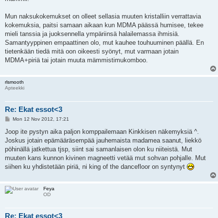
Mun naksukokemukset on olleet sellasia muuten kristalliin verrattavia
kokemuksia, paitsi samaan aikaan kun MDMA päässä humisee, tekee
mieli tanssia ja juoksennella ympäriinsä halailemassa ihmisiä.
Samantyyppinen empaattinen olo, mut kauhee touhuuminen päällä. En
tietenkään tiedä mitä oon oikeesti syönyt, mut varmaan jotain
MDMA+piriä tai jotain muuta mämmistimukomboo.
rlsmooth
Apteekki
Re: Ekat essot<3
P
Mon 12 Nov 2012, 17:21
o
s
Joop ite pystyn aika paljon komppailemaan Kinkkisen näkemyksiä ^.
t
Joskus jotain epämääräsempää jauhemaista madamea saanut, liekkö
pöhinällä jatkettua tjsp, siint sai samanlaisen olon ku niiteistä. Mut
muuten kans kunnon kivinen magneetti vetää mut sohvan pohjalle. Mut
siihen ku yhdistetään piriä, ni king of the dancefloor on syntynyt
Feya
OD
Re: Ekat essot<3