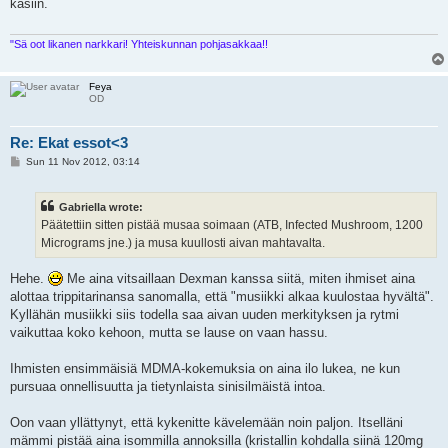
käsiin.
"Sä oot likanen narkkari! Yhteiskunnan pohjasakkaa!!
Feya
OD
Re: Ekat essot<3
P
Sun 11 Nov 2012, 03:14
o
s
t
Gabriella wrote:
Päätettiin sitten pistää musaa soimaan (ATB, Infected Mushroom, 1200
Micrograms jne.) ja musa kuullosti aivan mahtavalta.
Hehe.
Me aina vitsaillaan Dexman kanssa siitä, miten ihmiset aina
alottaa trippitarinansa sanomalla, että "musiikki alkaa kuulostaa hyvältä".
Kyllähän musiikki siis todella saa aivan uuden merkityksen ja rytmi
vaikuttaa koko kehoon, mutta se lause on vaan hassu.
Ihmisten ensimmäisiä MDMA-kokemuksia on aina ilo lukea, ne kun
pursuaa onnellisuutta ja tietynlaista sinisilmäistä intoa.
Oon vaan yllättynyt, että kykenitte kävelemään noin paljon. Itselläni
mämmi pistää aina isommilla annoksilla (kristallin kohdalla siinä 120mg