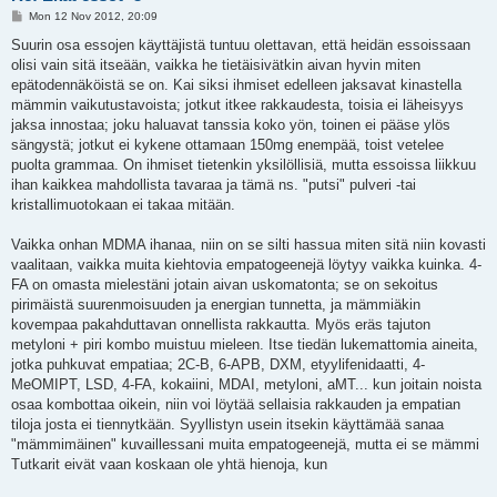
P
Mon 12 Nov 2012, 20:09
o
s
Suurin osa essojen käyttäjistä tuntuu olettavan, että heidän essoissaan
t
olisi vain sitä itseään, vaikka he tietäisivätkin aivan hyvin miten
epätodennäköistä se on. Kai siksi ihmiset edelleen jaksavat kinastella
mämmin vaikutustavoista; jotkut itkee rakkaudesta, toisia ei läheisyys
jaksa innostaa; joku haluavat tanssia koko yön, toinen ei pääse ylös
sängystä; jotkut ei kykene ottamaan 150mg enempää, toist vetelee
puolta grammaa. On ihmiset tietenkin yksilöllisiä, mutta essoissa liikkuu
ihan kaikkea mahdollista tavaraa ja tämä ns. "putsi" pulveri -tai
kristallimuotokaan ei takaa mitään.
Vaikka onhan MDMA ihanaa, niin on se silti hassua miten sitä niin kovasti
vaalitaan, vaikka muita kiehtovia empatogeenejä löytyy vaikka kuinka. 4-
FA on omasta mielestäni jotain aivan uskomatonta; se on sekoitus
pirimäistä suurenmoisuuden ja energian tunnetta, ja mämmiäkin
kovempaa pakahduttavan onnellista rakkautta. Myös eräs tajuton
metyloni + piri kombo muistuu mieleen. Itse tiedän lukemattomia aineita,
jotka puhkuvat empatiaa; 2C-B, 6-APB, DXM, etyylifenidaatti, 4-
MeOMIPT, LSD, 4-FA, kokaiini, MDAI, metyloni, aMT... kun joitain noista
osaa kombottaa oikein, niin voi löytää sellaisia rakkauden ja empatian
tiloja josta ei tiennytkään. Syyllistyn usein itsekin käyttämää sanaa
"mämmimäinen" kuvaillessani muita empatogeenejä, mutta ei se mämmi
Tutkarit eivät vaan koskaan ole yhtä hienoja, kun