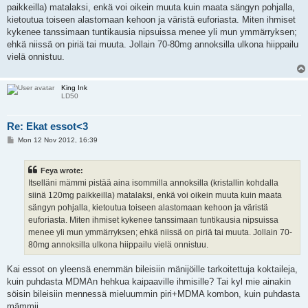
paikkeilla) matalaksi, enkä voi oikein muuta kuin maata sängyn pohjalla,
kietoutua toiseen alastomaan kehoon ja väristä euforiasta. Miten ihmiset
kykenee tanssimaan tuntikausia nipsuissa menee yli mun ymmärryksen;
ehkä niissä on piriä tai muuta. Jollain 70-80mg annoksilla ulkona hiippailu
vielä onnistuu.
King Ink
LD50
Re: Ekat essot<3
P
Mon 12 Nov 2012, 16:39
o
s
t
Feya wrote:
Itselläni mämmi pistää aina isommilla annoksilla (kristallin kohdalla
siinä 120mg paikkeilla) matalaksi, enkä voi oikein muuta kuin maata
sängyn pohjalla, kietoutua toiseen alastomaan kehoon ja väristä
euforiasta. Miten ihmiset kykenee tanssimaan tuntikausia nipsuissa
menee yli mun ymmärryksen; ehkä niissä on piriä tai muuta. Jollain 70-
80mg annoksilla ulkona hiippailu vielä onnistuu.
Kai essot on yleensä enemmän bileisiin mänijöille tarkoitettuja koktaileja,
kuin puhdasta MDMAn hehkua kaipaaville ihmisille? Tai kyl mie ainakin
söisin bileisiin mennessä mieluummin piri+MDMA kombon, kuin puhdasta
mämmii.