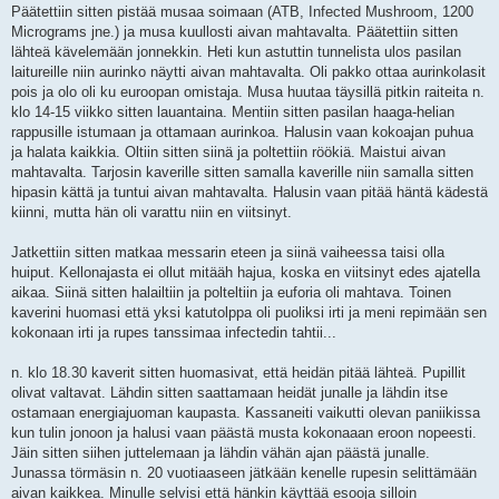
Päätettiin sitten pistää musaa soimaan (ATB, Infected Mushroom, 1200
Micrograms jne.) ja musa kuullosti aivan mahtavalta. Päätettiin sitten
lähteä kävelemään jonnekkin. Heti kun astuttin tunnelista ulos pasilan
laitureille niin aurinko näytti aivan mahtavalta. Oli pakko ottaa aurinkolasit
pois ja olo oli ku euroopan omistaja. Musa huutaa täysillä pitkin raiteita n.
klo 14-15 viikko sitten lauantaina. Mentiin sitten pasilan haaga-helian
rappusille istumaan ja ottamaan aurinkoa. Halusin vaan kokoajan puhua
ja halata kaikkia. Oltiin sitten siinä ja poltettiin röökiä. Maistui aivan
mahtavalta. Tarjosin kaverille sitten samalla kaverille niin samalla sitten
hipasin kättä ja tuntui aivan mahtavalta. Halusin vaan pitää häntä kädestä
kiinni, mutta hän oli varattu niin en viitsinyt.
Jatkettiin sitten matkaa messarin eteen ja siinä vaiheessa taisi olla
huiput. Kellonajasta ei ollut mitääh hajua, koska en viitsinyt edes ajatella
aikaa. Siinä sitten halailtiin ja polteltiin ja euforia oli mahtava. Toinen
kaverini huomasi että yksi katutolppa oli puoliksi irti ja meni repimään sen
kokonaan irti ja rupes tanssimaa infectedin tahtii...
n. klo 18.30 kaverit sitten huomasivat, että heidän pitää lähteä. Pupillit
olivat valtavat. Lähdin sitten saattamaan heidät junalle ja lähdin itse
ostamaan energiajuoman kaupasta. Kassaneiti vaikutti olevan paniikissa
kun tulin jonoon ja halusi vaan päästä musta kokonaaan eroon nopeesti.
Jäin sitten siihen juttelemaan ja lähdin vähän ajan päästä junalle.
Junassa törmäsin n. 20 vuotiaaseen jätkään kenelle rupesin selittämään
aivan kaikkea. Minulle selvisi että hänkin käyttää esooja silloin