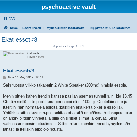
psychoactive vault
FAQ
Home
Board index
Psykoaktiivien hautaholvi
Trippistoorit & kokemukset
Ekat essot<3
6 posts • Page
1
of
1
Gabriella
Psykonautti
Ekat essot<3
P
Mon 14 May 2012, 10:11
o
s
Sain tuossa viikko takaperin 2 White Speaker (200mg) nimisiä essoja.
t
Menin sitten kahen frendin kanssa pasilan aseman tunneliin. n. klo 13.45
Otettiin siellä sitte puolikkaat per nuppi eli n. 100mg. Odoteltiin sitte ja
juteltiin ihan normaaleja asioita (kaikkien eka kerta oikeilla essoilla).
Yhtäkkiä sitten kaveri rupes selittää että sillä on päässä hiilihappoa, joka
on angry birdsin vihreetä ja sillä on siniset silmät ja korvat. Siinä
vaiheessa repesin totaalisesti. Sitten alko toinenkin frendi hymyilemään
jänästi ja itelläkin alko olo nousta.