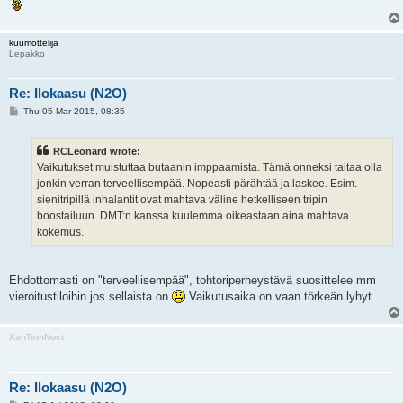
kuumottelija
Lepakko
Re: Ilokaasu (N2O)
P
Thu 05 Mar 2015, 08:35
o
s
t
RCLeonard wrote:
Vaikutukset muistuttaa butaanin imppaamista. Tämä onneksi taitaa olla
jonkin verran terveellisempää. Nopeasti pärähtää ja laskee. Esim.
sienitripillä inhalantit ovat mahtava väline hetkelliseen tripin
boostailuun. DMT:n kanssa kuulemma oikeastaan aina mahtava
kokemus.
Ehdottomasti on "terveellisempää", tohtoriperheystävä suosittelee mm
vieroitustiloihin jos sellaista on
Vaikutusaika on vaan törkeän lyhyt.
XanTemNoct
Re: Ilokaasu (N2O)