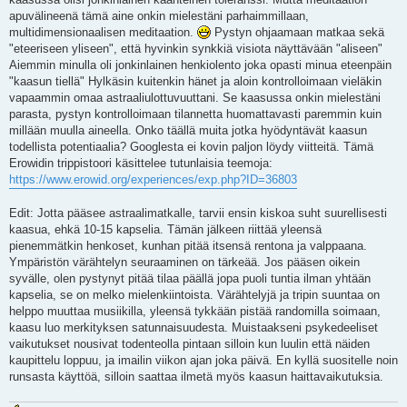
apuvälineenä tämä aine onkin mielestäni parhaimmillaan,
multidimensionaalisen meditaation.
Pystyn ohjaamaan matkaa sekä
"eteeriseen yliseen", että hyvinkin synkkiä visiota näyttävään "aliseen"
Aiemmin minulla oli jonkinlainen henkiolento joka opasti minua eteenpäin
"kaasun tiellä" Hylkäsin kuitenkin hänet ja aloin kontrolloimaan vieläkin
vapaammin omaa astraaliulottuvuuttani. Se kaasussa onkin mielestäni
parasta, pystyn kontrolloimaan tilannetta huomattavasti paremmin kuin
millään muulla aineella. Onko täällä muita jotka hyödyntävät kaasun
todellista potentiaalia? Googlesta ei kovin paljon löydy viitteitä. Tämä
Erowidin trippistoori käsittelee tutunlaisia teemoja:
https://www.erowid.org/experiences/exp.php?ID=36803
Edit: Jotta pääsee astraalimatkalle, tarvii ensin kiskoa suht suurellisesti
kaasua, ehkä 10-15 kapselia. Tämän jälkeen riittää yleensä
pienemmätkin henkoset, kunhan pitää itsensä rentona ja valppaana.
Ympäristön värähtelyn seuraaminen on tärkeää. Jos pääsen oikein
syvälle, olen pystynyt pitää tilaa päällä jopa puoli tuntia ilman yhtään
kapselia, se on melko mielenkiintoista. Värähtelyjä ja tripin suuntaa on
helppo muuttaa musiikilla, yleensä tykkään pistää randomilla soimaan,
kaasu luo merkityksen satunnaisuudesta. Muistaakseni psykedeeliset
vaikutukset nousivat todenteolla pintaan silloin kun luulin että näiden
kaupittelu loppuu, ja imailin viikon ajan joka päivä. En kyllä suositelle noin
runsasta käyttöä, silloin saattaa ilmetä myös kaasun haittavaikutuksia.