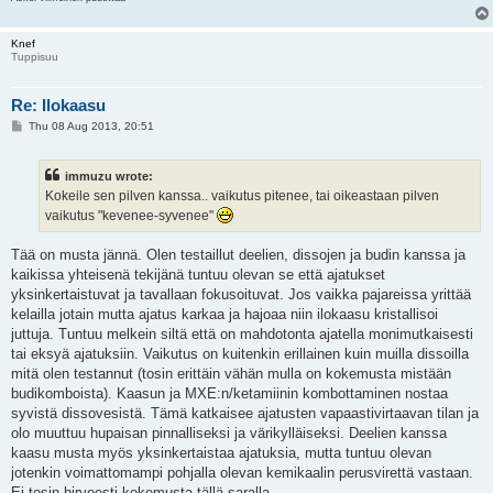
Knef
Tuppisuu
Re: Ilokaasu
P
Thu 08 Aug 2013, 20:51
o
s
t
immuzu wrote:
Kokeile sen pilven kanssa.. vaikutus pitenee, tai oikeastaan pilven
vaikutus "kevenee-syvenee"
Tää on musta jännä. Olen testaillut deelien, dissojen ja budin kanssa ja
kaikissa yhteisenä tekijänä tuntuu olevan se että ajatukset
yksinkertaistuvat ja tavallaan fokusoituvat. Jos vaikka pajareissa yrittää
kelailla jotain mutta ajatus karkaa ja hajoaa niin ilokaasu kristallisoi
juttuja. Tuntuu melkein siltä että on mahdotonta ajatella monimutkaisesti
tai eksyä ajatuksiin. Vaikutus on kuitenkin erillainen kuin muilla dissoilla
mitä olen testannut (tosin erittäin vähän mulla on kokemusta mistään
budikomboista). Kaasun ja MXE:n/ketamiinin kombottaminen nostaa
syvistä dissovesistä. Tämä katkaisee ajatusten vapaastivirtaavan tilan ja
olo muuttuu hupaisan pinnalliseksi ja värikylläiseksi. Deelien kanssa
kaasu musta myös yksinkertaistaa ajatuksia, mutta tuntuu olevan
jotenkin voimattomampi pohjalla olevan kemikaalin perusvirettä vastaan.
Ei tosin hirveesti kokemusta tällä saralla.