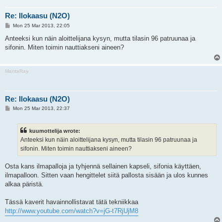
Re: Ilokaasu (N2O)
P
Mon 25 Mar 2013, 22:05
o
s
Anteeksi kun näin aloittelijana kysyn, mutta tilasin 96 patruunaa ja
t
sifonin. Miten toimin nauttiakseni aineen?
MantaRay
Re: Ilokaasu (N2O)
P
Mon 25 Mar 2013, 22:37
o
s
t
kuumottelija wrote:
Anteeksi kun näin aloittelijana kysyn, mutta tilasin 96 patruunaa ja
sifonin. Miten toimin nauttiakseni aineen?
Osta kans ilmapalloja ja tyhjennä sellainen kapseli, sifonia käyttäen,
ilmapalloon. Sitten vaan hengittelet siitä pallosta sisään ja ulos kunnes
alkaa päristä.
Tässä kaverit havainnollistavat tätä tekniikkaa
http://www.youtube.com/watch?v=jG-t7RjUjM8