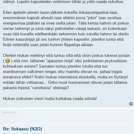
nähnyt. Lopetin kapseleiden vetämisen tähän ja yritin saada nukuttua.
Eilen ajattelin pienen tauon jälkeen kokeilla ilokaasutrippailua taas,
ensimmäinen kapseli aiheutti taas efektin jossa "jokin" taas osoittaa
energiavirtaa päähäni tai imee sieltä jotain. Tällä kertaa hahmo oli jonkun
verran tarkempi ja siinä näkyi paikoitellen värejä tarkasti, en kuitenkaan
osaa tätä kuvailla edelleenkään tarkemmin kuin sanalla hahmo tai olento.
Eilinen kaasutrippi jäi siis tuohon yhteen kapseliin, jotenkin tuntui että
lisää vetämällä saan jotain kunnon flippailuja aikaan.
Olenkin hiukan miettinyt että tuntuu siltä että olisin joskus lukenut jostain
(
) että mm. tällainen "ajatusten imijä" olisi jonkinlainen psykoottisen
kohtauksen esioire? Samaten tuntuu jotenkin tutulta että tuo
mainitsemani valkoinen rengas olisi mainittu olevan ns. pahaa trippiä
ennakoiva efekti? Koitin hiukan internetistä etsiskellä, mutta en löytänyt
mitään tähän viittaavaa... Onko muut huomanneet olevan jotain tällaisia
pahasta tripistä "varoittavia" efektejä?
Hiukan sotkuinen viesti mutta koittakaa saada selvää!
gouranga
Re: Ilokaasu (N2O)