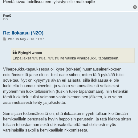
Pientä kivaa todellisuuteen tylsistyneille matkaajille.
Petri6
OD
Re: Ilokaasu (N2O)
P
Wed 15 May 2013, 11:57
o
s
t
FlyingH wrote:
Enpä jaksa tutustua.. tutustu ite vaikka viherpeukku tapaukseen.
Viherpeukku-tapauksessa oli kyse (törkeän) huumausainerikoksen
edistämisestä ja se oli ns. test case siihen, miten tätä pykälää tulisi
soveltaa. Nyt on kysymys aivan eri asiasta, sillä ilokaasua ei ole
luokiteltu huumausaineeksi, ja vaikka se kansallisesti sellaiseksi
myöhemmin luokiteltaisiinkin (tuskin tulee tapahtumaan), niin tietenkin
tämä luokittelu tulisi voimaan vasta hieman sen jälkeen, kun se on
asianmukaisesti tehty ja julkistettu.
Sen sijaan todennäköistä on, että ilokaasun myynti tullaan kieltämään
kemikaalilain perusteella hyvin heppoisin perustein, ja tätä kieltoa sitten
tullaan tehostamaan sekä uhkasakoilla että mahdollisesti myös
varsinaisilla sakoilla kemikaalilain rikkomisesta.