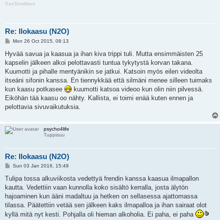
XanTemNoct
Re: Ilokaasu (N2O)
P
Mon 26 Oct 2015, 08:13
o
s
Hyvää savua ja kaasua ja ihan kiva trippi tuli. Mutta ensimmäisten 25
t
kapselin jälkeen alkoi pelottavasti tuntua tykytystä korvan takana.
Kuumotti ja pihalle mentyänikin se jatkui. Katsoin myös eilen videolta
itseäni sifonin kanssa. En tiennykkää että silmäni menee silleen tuimaks
kun kaasu potkasee
kuumotti katsoa videoo kun olin niin pilvessä.
Eiköhän tää kaasu oo nähty. Kallista, ei toimi enää kuten ennen ja
pelottavia sivuvaikutuksia.
psycho4life
Tuppisuu
Re: Ilokaasu (N2O)
P
Sun 03 Jan 2016, 15:49
o
s
Tulipa tossa alkuviikosta vedettyä frendin kanssa kaasua ilmapallon
t
kautta. Vedettiin vaan kunnolla koko sisältö kerralla, josta älytön
hajoaminen kun ääni madaltuu ja hetken on sellasessa ajattomassa
tilassa. Päätettiin vetää sen jälkeen kaks ilmapalloa ja ihan sairaat olot
kyllä mitä nyt kesti. Pohjalla oli hieman alkoholia. Ei paha, ei paha