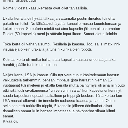
P
Fri 17 Jul 2015, 22:26
o
s
Kolme viidestä kaasukerrasta ovat ollet taivaallisia.
t
Ekalla kerralla oli hyvää lätkää ja sattumalta postin ilmoitus tuli että
paketti on tullut. No lätkäsavut älystä, koneelle musaa kuuntelemaan ja
kokeilemaan. Se euforia minkä sai aina kapselin jälkeen oli uskomaton.
Puolet (50 kapselia) meni ja säästin loput iltaan. Samat olot silloinkin.
Toka kerta oli vähä vaisumpi. Resilaria ja kaasua. Joo, sai silmätkiinni-
visuaaleja oikein urakalla ja tunsin kuinka olen robotti.
Kolmas kerta oli melko turha, sata kapselia kaasua silleensä ja aika
hurahti, päälle tunti kun se oli ohi.
Neljäs kerta, LSA ja kaasut. Olin nyt varautunut käsittelemään kaasun
vaikutuksia tarkemmin, bensan imppaus (jota harrastin hieman 15
vuotiaana) tuli mieleen jo ekalla kerralla mutta päihtymys oli aina niin outo
että sitä luuli oivaltaneensa "universumin salat" kun kapselia ei kerinnyt
saada tarpeeksi nopeasti paikalleen ja trippi jäi kesken. Tällä kertaa kun
LSA nousut alkovat niin imeskelin rauhassa kaasua ja nautin. Olo oli
sellainen että tarkkailin trippiä, 5 kapselin jälkeen ääniharhat olivat
tismalleen samat kuin bensaa impatessa ja näköharhat silmät kiinni
samat.
Kivaa oli.