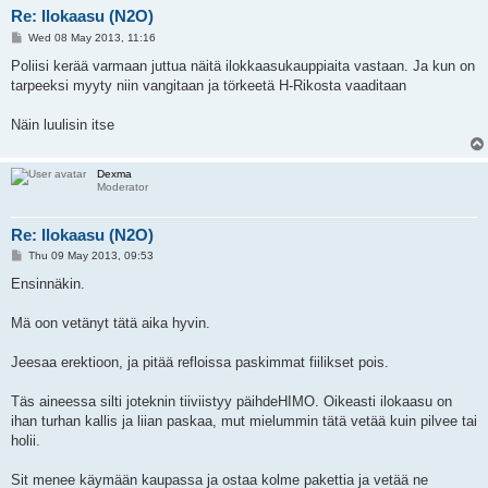
Re: Ilokaasu (N2O)
P
Wed 08 May 2013, 11:16
o
s
Poliisi kerää varmaan juttua näitä ilokkaasukauppiaita vastaan. Ja kun on
t
tarpeeksi myyty niin vangitaan ja törkeetä H-Rikosta vaaditaan
Näin luulisin itse
Dexma
Moderator
Re: Ilokaasu (N2O)
P
Thu 09 May 2013, 09:53
o
s
Ensinnäkin.
t
Mä oon vetänyt tätä aika hyvin.
Jeesaa erektioon, ja pitää refloissa paskimmat fiilikset pois.
Täs aineessa silti joteknin tiiviistyy päihdeHIMO. Oikeasti ilokaasu on
ihan turhan kallis ja liian paskaa, mut mielummin tätä vetää kuin pilvee tai
holii.
Sit menee käymään kaupassa ja ostaa kolme pakettia ja vetää ne