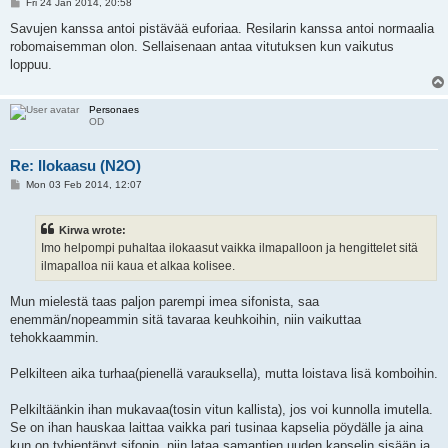
P
Fri 24 Jan 2014, 20:58
o
s
Savujen kanssa antoi pistävää euforiaa. Resilarin kanssa antoi normaalia
t
robomaisemman olon. Sellaisenaan antaa vitutuksen kun vaikutus
loppuu.
Personaes
OD
Re: Ilokaasu (N2O)
P
Mon 03 Feb 2014, 12:07
o
s
t
Kirwa wrote:
Imo helpompi puhaltaa ilokaasut vaikka ilmapalloon ja hengittelet sitä
ilmapalloa nii kaua et alkaa kolisee.
Mun mielestä taas paljon parempi imea sifonista, saa
enemmän/nopeammin sitä tavaraa keuhkoihin, niin vaikuttaa
tehokkaammin.
Pelkilteen aika turhaa(pienellä varauksella), mutta loistava lisä komboihin.
Pelkiltäänkin ihan mukavaa(tosin vitun kallista), jos voi kunnolla imutella.
Se on ihan hauskaa laittaa vaikka pari tusinaa kapselia pöydälle ja aina
kun on tyhjentänyt sifonin, niin lataa samantien uuden kapselin sisään ja