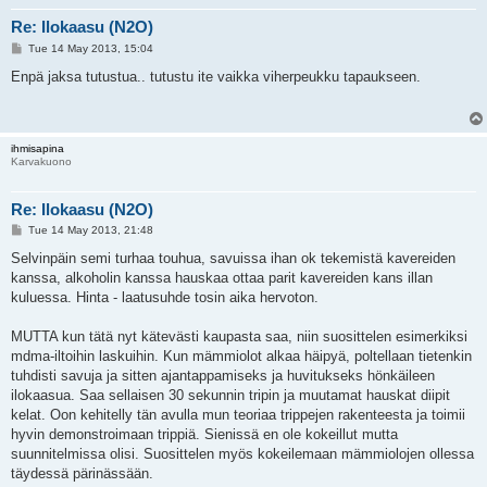
Re: Ilokaasu (N2O)
P
Tue 14 May 2013, 15:04
o
s
Enpä jaksa tutustua.. tutustu ite vaikka viherpeukku tapaukseen.
t
ihmisapina
Karvakuono
Re: Ilokaasu (N2O)
P
Tue 14 May 2013, 21:48
o
s
Selvinpäin semi turhaa touhua, savuissa ihan ok tekemistä kavereiden
t
kanssa, alkoholin kanssa hauskaa ottaa parit kavereiden kans illan
kuluessa. Hinta - laatusuhde tosin aika hervoton.
MUTTA kun tätä nyt kätevästi kaupasta saa, niin suosittelen esimerkiksi
mdma-iltoihin laskuihin. Kun mämmiolot alkaa häipyä, poltellaan tietenkin
tuhdisti savuja ja sitten ajantappamiseks ja huvitukseks hönkäileen
ilokaasua. Saa sellaisen 30 sekunnin tripin ja muutamat hauskat diipit
kelat. Oon kehitelly tän avulla mun teoriaa trippejen rakenteesta ja toimii
hyvin demonstroimaan trippiä. Sienissä en ole kokeillut mutta
suunnitelmissa olisi. Suosittelen myös kokeilemaan mämmiolojen ollessa
täydessä pärinässään.