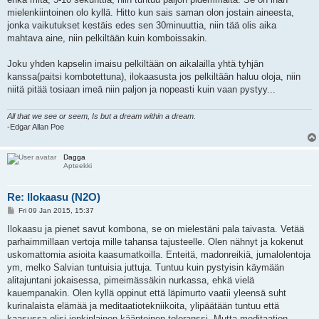
mielenkiintoinen olo kyllä. Hitto kun sais saman olon jostain aineesta,
jonka vaikutukset kestäis edes sen 30minuuttia, niin tää olis aika
mahtava aine, niin pelkiltään kuin komboissakin.
Joku yhden kapselin imaisu pelkiltään on aikalailla yhtä tyhjän
kanssa(paitsi kombotettuna), ilokaasusta jos pelkiltään haluu oloja, niin
niitä pitää tosiaan imeä niin paljon ja nopeasti kuin vaan pystyy...
All that we see or seem, Is but a dream within a dream.
-Edgar Allan Poe
Dagga
Apteekki
Re: Ilokaasu (N2O)
P
Fri 09 Jan 2015, 15:37
o
s
Ilokaasu ja pienet savut kombona, se on mielestäni pala taivasta. Vetää
t
parhaimmillaan vertoja mille tahansa tajusteelle. Olen nähnyt ja kokenut
uskomattomia asioita kaasumatkoilla. Enteitä, madonreikiä, jumalolentoja
ym, melko Salvian tuntuisia juttuja. Tuntuu kuin pystyisin käymään
alitajuntani jokaisessa, pimeimässäkin nurkassa, ehkä vielä
kauempanakin. Olen kyllä oppinut että läpimurto vaatii yleensä suht
kurinalaista elämää ja meditaatiotekniikoita, ylipäätään tuntuu että
kaasussa olisi jonkinlainen käänteinen toleranssi. Mutta meditaation