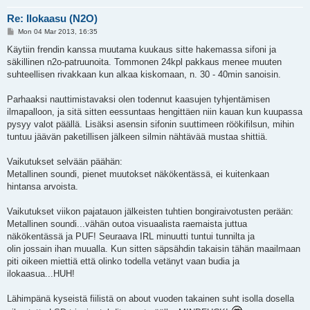
Re: Ilokaasu (N2O)
P
Mon 04 Mar 2013, 16:35
o
s
Käytiin frendin kanssa muutama kuukaus sitte hakemassa sifoni ja
t
säkillinen n2o-patruunoita. Tommonen 24kpl pakkaus menee muuten
suhteellisen rivakkaan kun alkaa kiskomaan, n. 30 - 40min sanoisin.
Parhaaksi nauttimistavaksi olen todennut kaasujen tyhjentämisen
ilmapalloon, ja sitä sitten eessuntaas hengittäen niin kauan kun kuupassa
pysyy valot päällä. Lisäksi asensin sifonin suuttimeen röökifilsun, mihin
tuntuu jäävän paketillisen jälkeen silmin nähtävää mustaa shittiä.
Vaikutukset selvään päähän:
Metallinen soundi, pienet muutokset näkökentässä, ei kuitenkaan
hintansa arvoista.
Vaikutukset viikon pajatauon jälkeisten tuhtien bongiraivotusten perään:
Metallinen soundi...vähän outoa visuaalista raemaista juttua
näkökentässä ja PUF! Seuraava IRL minuutti tuntui tunnilta ja
olin jossain ihan muualla. Kun sitten säpsähdin takaisin tähän maailmaan
piti oikeen miettiä että olinko todella vetänyt vaan budia ja
ilokaasua...HUH!
Lähimpänä kyseistä fiilistä on about vuoden takainen suht isolla dosella