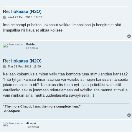
Re: Ilokaasu (N2O)
P
Wed 27 Feb 2013, 18:02
o
s
Imo helpompi puhaltaa ilokaasut vaikka ilmapalloon ja hengittelet sitä
t
ilmapalloa nii kaua et alkaa kolisee.
Boilder
Lepakko
Re: Ilokaasu (N2O)
P
Thu 28 Feb 2013, 11:59
o
s
Kellään kokemuksia miten vaikuttaa komboteltuna stimulanttien kanssa?
t
Yhtä tyhjän kanssa ilman sauhua vai voisiko stimujen kanssa siitä saada
jotain omanlaista irti? Tarkoitus olis tuota nyt tilata ja tietäisi vain että
varailenko savua jemmaan odottelemaan vai voisiko sitä mennä stimuilla
vain niinkuin aina, mutta uudenlaisella säväyksellä : )
“The more Chaotic I am, the more complete I am.”
-A.O.Spare
dicapirt
Tuppisuu