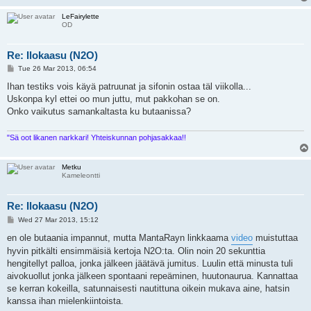
LeFairylette
OD
Re: Ilokaasu (N2O)
P
Tue 26 Mar 2013, 06:54
o
s
Ihan testiks vois käyä patruunat ja sifonin ostaa täl viikolla...
t
Uskonpa kyl ettei oo mun juttu, mut pakkohan se on.
Onko vaikutus samankaltasta ku butaanissa?
"Sä oot likanen narkkari! Yhteiskunnan pohjasakkaa!!
Metku
Kameleontti
Re: Ilokaasu (N2O)
P
Wed 27 Mar 2013, 15:12
o
s
en ole butaania impannut, mutta MantaRayn linkkaama
video
muistuttaa
t
hyvin pitkälti ensimmäisiä kertoja N2O:ta. Olin noin 20 sekunttia
hengitellyt palloa, jonka jälkeen jäätävä jumitus. Luulin että minusta tuli
aivokuollut jonka jälkeen spontaani repeäminen, huutonaurua. Kannattaa
se kerran kokeilla, satunnaisesti nautittuna oikein mukava aine, hatsin
kanssa ihan mielenkiintoista.