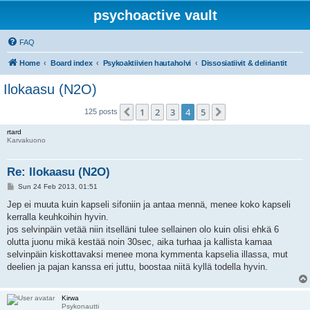
psychoactive vault
FAQ
Home
Board index
Psykoaktiivien hautaholvi
Dissosiatiivit & deliriantit
Ilokaasu (N2O)
1
2
3
4
5
Previous
Next
125 posts
rtard
Karvakuono
Re: Ilokaasu (N2O)
P
Sun 24 Feb 2013, 01:51
o
s
Jep ei muuta kuin kapseli sifoniin ja antaa mennä, menee koko kapseli
t
kerralla keuhkoihin hyvin.
jos selvinpäin vetää niin itselläni tulee sellainen olo kuin olisi ehkä 6
olutta juonu mikä kestää noin 30sec, aika turhaa ja kallista kamaa
selvinpäin kiskottavaksi menee mona kymmenta kapselia illassa, mut
deelien ja pajan kanssa eri juttu, boostaa niitä kyllä todella hyvin.
Kirwa
Psykonautti