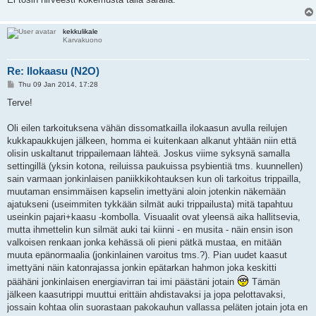
kekkulikale
Karvakuono
Re: Ilokaasu (N2O)
P
Thu 09 Jan 2014, 17:28
o
s
Terve!
t
Oli eilen tarkoituksena vähän dissomatkailla ilokaasun avulla reilujen
kukkapaukkujen jälkeen, homma ei kuitenkaan alkanut yhtään niin että
olisin uskaltanut trippailemaan lähteä. Joskus viime syksynä samalla
settingillä (yksin kotona, reiluissa paukuissa psybientiä tms. kuunnellen)
sain varmaan jonkinlaisen paniikkikohtauksen kun oli tarkoitus trippailla,
muutaman ensimmäisen kapselin imettyäni aloin jotenkin näkemään
ajatukseni (useimmiten tykkään silmät auki trippailusta) mitä tapahtuu
useinkin pajari+kaasu -kombolla. Visuaalit ovat yleensä aika hallitsevia,
mutta ihmettelin kun silmät auki tai kiinni - en musita - näin ensin ison
valkoisen renkaan jonka kehässä oli pieni pätkä mustaa, en mitään
muuta epänormaalia (jonkinlainen varoitus tms.?). Pian uudet kaasut
imettyäni näin katonrajassa jonkin epätarkan hahmon joka keskitti
päähäni jonkinlaisen energiavirran tai imi päästäni jotain
Tämän
jälkeen kaasutrippi muuttui erittäin ahdistavaksi ja jopa pelottavaksi,
jossain kohtaa olin suorastaan pakokauhun vallassa peläten jotain jota en