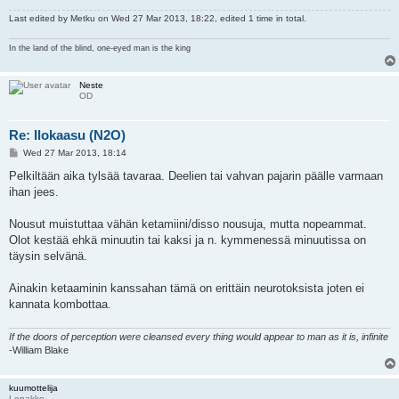
Last edited by
Metku
on Wed 27 Mar 2013, 18:22, edited 1 time in total.
In the land of the blind, one-eyed man is the king
Neste
OD
Re: Ilokaasu (N2O)
P
Wed 27 Mar 2013, 18:14
o
s
Pelkiltään aika tylsää tavaraa. Deelien tai vahvan pajarin päälle varmaan
t
ihan jees.
Nousut muistuttaa vähän ketamiini/disso nousuja, mutta nopeammat.
Olot kestää ehkä minuutin tai kaksi ja n. kymmenessä minuutissa on
täysin selvänä.
Ainakin ketaaminin kanssahan tämä on erittäin neurotoksista joten ei
kannata kombottaa.
If the doors of perception were cleansed every thing would appear to man as it is, infinite
-William Blake
kuumottelija
Lepakko