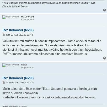
"Yksi vaarallisimmista huumeiden käyttötavoista on niiden poliittinen käyttö." -Nils
Christie & Kettil Bruun
RCLeonard
Karvakuono
Re: Ilokaasu (N2O)
P
Sat 03 Aug 2013, 18:48
o
s
Vaikutukset muistuttaa butaanin imppaamista. Tämä onneksi taitaa olla
t
jonkin verran terveellisempää. Nopeasti pärähtää ja laskee. Esim.
sienitripillä inhalantit ovat mahtava väline hetkelliseen tripin boostailuun.
DMT:n kanssa kuulemma oikeastaan aina mahtava kokemus.
Darw
Psykonautti
Re: Ilokaasu (N2O)
P
Sun 04 Aug 2013, 00:05
o
s
Mulle tulee tästä ihan eetterifiilis... Useampi patruuna sifoniin ja siitä
t
sitten suoraan keuhkoihin.
Parhaiten ilokaasu tosin toimii vaikka palsternakkavaahdon teossa.
Askel viimeinen pudottaa