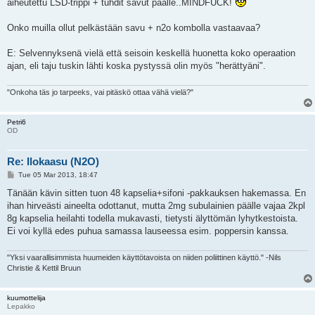
aiheutettu LSD-trippi + tuhdit savut päälle..MINDFUCK!
Onko muilla ollut pelkästään savu + n2o kombolla vastaavaa?
E: Selvennyksenä vielä että seisoin keskellä huonetta koko operaation
ajan, eli taju tuskin lähti koska pystyssä olin myös "herättyäni".
"Onkoha täs jo tarpeeks, vai pitäskö ottaa vähä vielä?"
Petri6
OD
Re: Ilokaasu (N2O)
P
Tue 05 Mar 2013, 18:47
o
s
Tänään kävin sitten tuon 48 kapselia+sifoni -pakkauksen hakemassa. En
t
ihan hirveästi aineelta odottanut, mutta 2mg subulainien päälle vajaa 2kpl
8g kapselia heilahti todella mukavasti, tietysti älyttömän lyhytkestoista.
Ei voi kyllä edes puhua samassa lauseessa esim. poppersin kanssa.
"Yksi vaarallisimmista huumeiden käyttötavoista on niiden poliittinen käyttö." -Nils
Christie & Kettil Bruun
kuumottelija
Lepakko