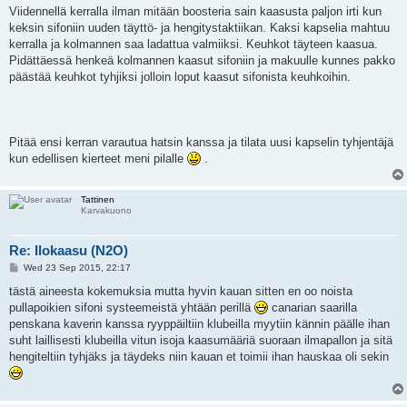
Viidennellä kerralla ilman mitään boosteria sain kaasusta paljon irti kun
keksin sifoniin uuden täyttö- ja hengitystaktiikan. Kaksi kapselia mahtuu
kerralla ja kolmannen saa ladattua valmiiksi. Keuhkot täyteen kaasua.
Pidättäessä henkeä kolmannen kaasut sifoniin ja makuulle kunnes pakko
päästää keuhkot tyhjiksi jolloin loput kaasut sifonista keuhkoihin.
Pitää ensi kerran varautua hatsin kanssa ja tilata uusi kapselin tyhjentäjä
kun edellisen kierteet meni pilalle
.
Tattinen
Karvakuono
Re: Ilokaasu (N2O)
P
Wed 23 Sep 2015, 22:17
o
s
tästä aineesta kokemuksia mutta hyvin kauan sitten en oo noista
t
pullapoikien sifoni systeemeistä yhtään perillä
canarian saarilla
penskana kaverin kanssa ryyppäiltiin klubeilla myytiin kännin päälle ihan
suht laillisesti klubeilla vitun isoja kaasumääriä suoraan ilmapallon ja sitä
hengiteltiin tyhjäks ja täydeks niin kauan et toimii ihan hauskaa oli sekin