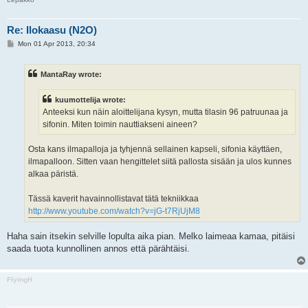
Re: Ilokaasu (N2O)
P
Mon 01 Apr 2013, 20:34
o
s
t
MantaRay wrote:
kuumottelija wrote:
Anteeksi kun näin aloittelijana kysyn, mutta tilasin 96 patruunaa ja
sifonin. Miten toimin nauttiakseni aineen?
Osta kans ilmapalloja ja tyhjennä sellainen kapseli, sifonia käyttäen,
ilmapalloon. Sitten vaan hengittelet siitä pallosta sisään ja ulos kunnes
alkaa päristä.
Tässä kaverit havainnollistavat tätä tekniikkaa
http://www.youtube.com/watch?v=jG-t7RjUjM8
Haha sain itsekin selville lopulta aika pian. Melko laimeaa kamaa, pitäisi
saada tuota kunnollinen annos että pärähtäisi.
FlyingH