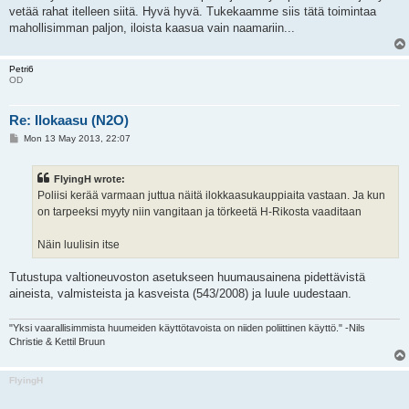
vetää rahat itelleen siitä. Hyvä hyvä. Tukekaamme siis tätä toimintaa
mahollisimman paljon, iloista kaasua vain naamariin...
Petri6
OD
Re: Ilokaasu (N2O)
P
Mon 13 May 2013, 22:07
o
s
t
FlyingH wrote:
Poliisi kerää varmaan juttua näitä ilokkaasukauppiaita vastaan. Ja kun
on tarpeeksi myyty niin vangitaan ja törkeetä H-Rikosta vaaditaan
Näin luulisin itse
Tutustupa valtioneuvoston asetukseen huumausainena pidettävistä
aineista, valmisteista ja kasveista (543/2008) ja luule uudestaan.
"Yksi vaarallisimmista huumeiden käyttötavoista on niiden poliittinen käyttö." -Nils
Christie & Kettil Bruun
FlyingH