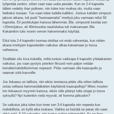
tyhjentää senkin, sitten vaan taas uutta pesään. Kun on 2-4 kapselia
tällein vedetty ihan putkeen, niin tulee tosi muikea olo, mutta vaan
hetkeksi tosiaan. Tuo vaan tulee todella kalliiksi. Joskus kahden simpson
jakson aikana, tuli puoli "huomaamatta" imettyä joku varmaan reilut 50
kapselia. Eli postikulujen kanssa lähemmäs 30e, simpsonit kestää sen
+20min/jakso, eli 40minuuttia nautiskelua tuli maksamaan 30e.
Kokaiinikin tulis monin verroin halvemmaksi käyttää.
Eikä tota 2-4 kapselin tuomaa olotilaa voi enää vahventaa, kun niiden
ekana imettyjen kapseleiden vaikutus alkaa katoamaan jo tossa
vaiheessa.
Sinällään olis kiva kokeilla, miltä tuntuis vaikkapa 6 kapselin yhtäaikainen
vaikutus, jos vaan pystyis jotenkin fiksusti noin paljon vetään
kerralla/mahdollisimman nopeasti. Pitäs varmaan olla kaasupullo ja
naamari siitä kasvoille.
Jos ilokaasu on laillista, niin eikös teoriassa pitäis olla sitten laillista
ostaa sellasia hammaslääkärien käyttämiä kaasupulloja? Mites muuten
ton ilokaasun myynnin kanssa, eikös sille pitänyt tulla stoppi jo tossa
syksyllä? Nyt kuitenkin vielä myyvät, eli homma jatkuukin?
Se vaikutus joka tulee kun imee sen 3-4 kapselia niin nopeeta kun
mahdollista, on kyllä aika mukava. Vaikka se kestää se paras olo vaan
ehkä mitä, 5-10 sekunttia, niin tuntuu paljon pidemmältä. Se on ihan