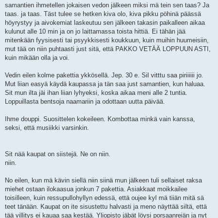
samantien ihmetellen jokaisen vedon jälkeen miksi mä tein sen taas? Ja
taas. ja taas. Täst tulee se hetken kiva olo, kiva pikku pöhinä päässä
höyrystyy ja aivokemiat laskeutuu sen jälkeen takasin paikalleen aikaa
kulunut alle 10 min ja on jo laittamassa toista hittiä. Ei tähän jää
mitenkään fyysisesti tai psyykkisesti koukkuun, kuin muihin huumeisiin,
mut tää on niin puhtaasti just sitä, että PAKKO VETÄÄ LOPPUUN ASTI,
kuin mikään olla ja voi.
Vedin eilen kolme pakettia ykkösellä. Jep. 30 e. Sil vitttu saa piriiiiii jo.
Mut liian easyä käydä kaupassa ja tän saa just samantien, kun haluaa.
Sit mun ilta jäi ihan liian lyhyeksi, koska aikaa meni alle 2 tuntia.
Loppuillasta bentsoja naamariin ja odottaan uutta päivää.
Ihme douppi. Suosittelen kokeileen. Kombottaa minkä vain kanssa,
seksi, että musiikki varsinkin.
Sit nää kaupat on siistejä. Ne on niin.
niin.
No eilen, kun mä kävin siellä niin siinä mun jälkeen tuli sellaiset raksa
miehet ostaan ilokaasua jonkun 7 pakettia. Asiakkaat moikkailee
toisilleen, kuin ressupullohyllyn edessä, että oujee kyl mä tiiän mitä sä
teet tänään. Kaupat on ite sisustettu halvasti ja meno näyttää siltä, että
tää villitys ei kauaa saa kestää. Yliopisto jäbät löysi porsaanreiän ja nyt