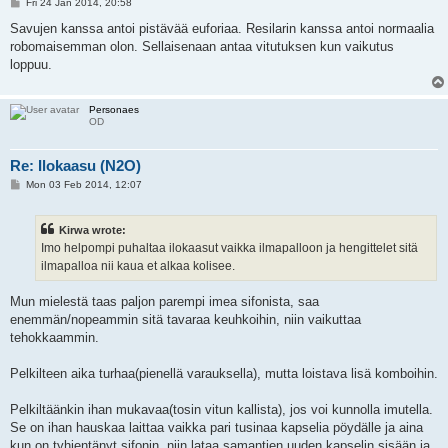
P
Fri 24 Jan 2014, 20:58
o
s
Savujen kanssa antoi pistävää euforiaa. Resilarin kanssa antoi normaalia
t
robomaisemman olon. Sellaisenaan antaa vitutuksen kun vaikutus
loppuu.
Personaes
OD
Re: Ilokaasu (N2O)
P
Mon 03 Feb 2014, 12:07
o
s
t
Kirwa wrote:
Imo helpompi puhaltaa ilokaasut vaikka ilmapalloon ja hengittelet sitä
ilmapalloa nii kaua et alkaa kolisee.
Mun mielestä taas paljon parempi imea sifonista, saa
enemmän/nopeammin sitä tavaraa keuhkoihin, niin vaikuttaa
tehokkaammin.
Pelkilteen aika turhaa(pienellä varauksella), mutta loistava lisä komboihin.
Pelkiltäänkin ihan mukavaa(tosin vitun kallista), jos voi kunnolla imutella.
Se on ihan hauskaa laittaa vaikka pari tusinaa kapselia pöydälle ja aina
kun on tyhjentänyt sifonin, niin lataa samantien uuden kapselin sisään ja