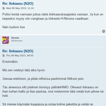
Re: Ilokaasu (N2O)
P
Wed 08 May 2013, 11:16
o
s
Poliisi kerää varmaan juttua näitä ilokkaasukauppiaita vastaan. Ja kun on
t
tarpeeksi myyty niin vangitaan ja törkeetä H-Rikosta vaaditaan
Näin luulisin itse
Dexma
Moderator
Re: Ilokaasu (N2O)
P
Thu 09 May 2013, 09:53
o
s
Ensinnäkin.
t
Mä oon vetänyt tätä aika hyvin.
Jeesaa erektioon, ja pitää refloissa paskimmat fiilikset pois.
Täs aineessa silti joteknin tiiviistyy päihdeHIMO. Oikeasti ilokaasu on
ihan turhan kallis ja liian paskaa, mut mielummin tätä vetää kuin pilvee tai
holii.
Sit menee käymään kaupassa ja ostaa kolme pakettia ja vetää ne