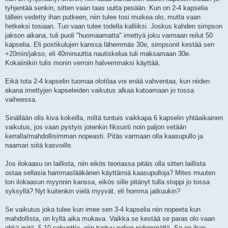
tyhjentää senkin, sitten vaan taas uutta pesään. Kun on 2-4 kapselia
tällein vedetty ihan putkeen, niin tulee tosi muikea olo, mutta vaan
hetkeksi tosiaan. Tuo vaan tulee todella kalliiksi. Joskus kahden simpson
jakson aikana, tuli puoli "huomaamatta" imettyä joku varmaan reilut 50
kapselia. Eli postikulujen kanssa lähemmäs 30e, simpsonit kestää sen
+20min/jakso, eli 40minuuttia nautiskelua tuli maksamaan 30e.
Kokaiinikin tulis monin verroin halvemmaksi käyttää.
Eikä tota 2-4 kapselin tuomaa olotilaa voi enää vahventaa, kun niiden
ekana imettyjen kapseleiden vaikutus alkaa katoamaan jo tossa
vaiheessa.
Sinällään olis kiva kokeilla, miltä tuntuis vaikkapa 6 kapselin yhtäaikainen
vaikutus, jos vaan pystyis jotenkin fiksusti noin paljon vetään
kerralla/mahdollisimman nopeasti. Pitäs varmaan olla kaasupullo ja
naamari siitä kasvoille.
Jos ilokaasu on laillista, niin eikös teoriassa pitäis olla sitten laillista
ostaa sellasia hammaslääkärien käyttämiä kaasupulloja? Mites muuten
ton ilokaasun myynnin kanssa, eikös sille pitänyt tulla stoppi jo tossa
syksyllä? Nyt kuitenkin vielä myyvät, eli homma jatkuukin?
Se vaikutus joka tulee kun imee sen 3-4 kapselia niin nopeeta kun
mahdollista, on kyllä aika mukava. Vaikka se kestää se paras olo vaan
ehkä mitä, 5-10 sekunttia, niin tuntuu paljon pidemmältä. Se on ihan