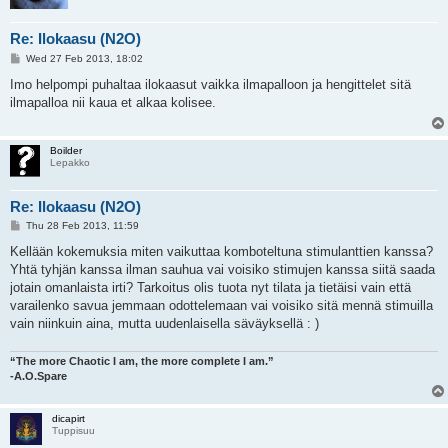
Re: Ilokaasu (N2O)
P
Wed 27 Feb 2013, 18:02
o
s
Imo helpompi puhaltaa ilokaasut vaikka ilmapalloon ja hengittelet sitä
t
ilmapalloa nii kaua et alkaa kolisee.
Boilder
Lepakko
Re: Ilokaasu (N2O)
P
Thu 28 Feb 2013, 11:59
o
s
Kellään kokemuksia miten vaikuttaa komboteltuna stimulanttien kanssa?
t
Yhtä tyhjän kanssa ilman sauhua vai voisiko stimujen kanssa siitä saada
jotain omanlaista irti? Tarkoitus olis tuota nyt tilata ja tietäisi vain että
varailenko savua jemmaan odottelemaan vai voisiko sitä mennä stimuilla
vain niinkuin aina, mutta uudenlaisella säväyksellä : )
“The more Chaotic I am, the more complete I am.”
-A.O.Spare
dicapirt
Tuppisuu