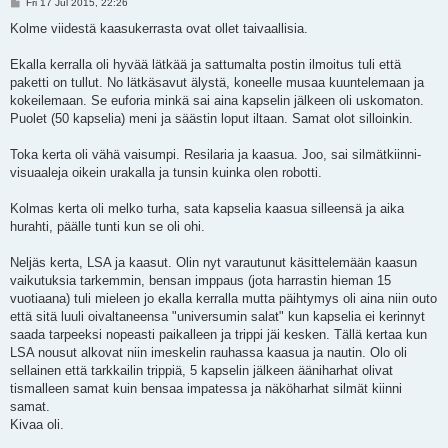
P
Fri 17 Jul 2015, 22:26
o
s
Kolme viidestä kaasukerrasta ovat ollet taivaallisia.
t
Ekalla kerralla oli hyvää lätkää ja sattumalta postin ilmoitus tuli että
paketti on tullut. No lätkäsavut älystä, koneelle musaa kuuntelemaan ja
kokeilemaan. Se euforia minkä sai aina kapselin jälkeen oli uskomaton.
Puolet (50 kapselia) meni ja säästin loput iltaan. Samat olot silloinkin.
Toka kerta oli vähä vaisumpi. Resilaria ja kaasua. Joo, sai silmätkiinni-
visuaaleja oikein urakalla ja tunsin kuinka olen robotti.
Kolmas kerta oli melko turha, sata kapselia kaasua silleensä ja aika
hurahti, päälle tunti kun se oli ohi.
Neljäs kerta, LSA ja kaasut. Olin nyt varautunut käsittelemään kaasun
vaikutuksia tarkemmin, bensan imppaus (jota harrastin hieman 15
vuotiaana) tuli mieleen jo ekalla kerralla mutta päihtymys oli aina niin outo
että sitä luuli oivaltaneensa "universumin salat" kun kapselia ei kerinnyt
saada tarpeeksi nopeasti paikalleen ja trippi jäi kesken. Tällä kertaa kun
LSA nousut alkovat niin imeskelin rauhassa kaasua ja nautin. Olo oli
sellainen että tarkkailin trippiä, 5 kapselin jälkeen ääniharhat olivat
tismalleen samat kuin bensaa impatessa ja näköharhat silmät kiinni
samat.
Kivaa oli.