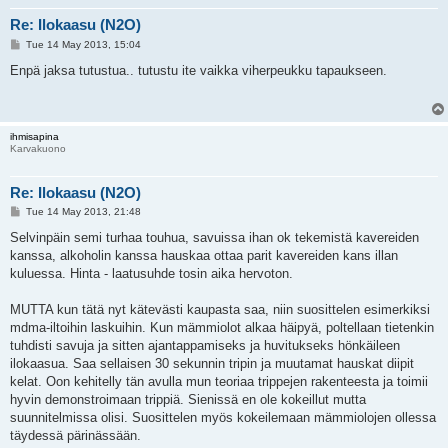
Re: Ilokaasu (N2O)
P
Tue 14 May 2013, 15:04
o
s
Enpä jaksa tutustua.. tutustu ite vaikka viherpeukku tapaukseen.
t
ihmisapina
Karvakuono
Re: Ilokaasu (N2O)
P
Tue 14 May 2013, 21:48
o
s
Selvinpäin semi turhaa touhua, savuissa ihan ok tekemistä kavereiden
t
kanssa, alkoholin kanssa hauskaa ottaa parit kavereiden kans illan
kuluessa. Hinta - laatusuhde tosin aika hervoton.
MUTTA kun tätä nyt kätevästi kaupasta saa, niin suosittelen esimerkiksi
mdma-iltoihin laskuihin. Kun mämmiolot alkaa häipyä, poltellaan tietenkin
tuhdisti savuja ja sitten ajantappamiseks ja huvitukseks hönkäileen
ilokaasua. Saa sellaisen 30 sekunnin tripin ja muutamat hauskat diipit
kelat. Oon kehitelly tän avulla mun teoriaa trippejen rakenteesta ja toimii
hyvin demonstroimaan trippiä. Sienissä en ole kokeillut mutta
suunnitelmissa olisi. Suosittelen myös kokeilemaan mämmiolojen ollessa
täydessä pärinässään.