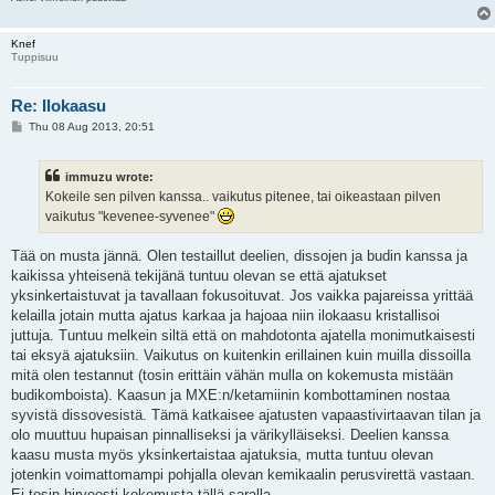
Knef
Tuppisuu
Re: Ilokaasu
P
Thu 08 Aug 2013, 20:51
o
s
t
immuzu wrote:
Kokeile sen pilven kanssa.. vaikutus pitenee, tai oikeastaan pilven
vaikutus "kevenee-syvenee"
Tää on musta jännä. Olen testaillut deelien, dissojen ja budin kanssa ja
kaikissa yhteisenä tekijänä tuntuu olevan se että ajatukset
yksinkertaistuvat ja tavallaan fokusoituvat. Jos vaikka pajareissa yrittää
kelailla jotain mutta ajatus karkaa ja hajoaa niin ilokaasu kristallisoi
juttuja. Tuntuu melkein siltä että on mahdotonta ajatella monimutkaisesti
tai eksyä ajatuksiin. Vaikutus on kuitenkin erillainen kuin muilla dissoilla
mitä olen testannut (tosin erittäin vähän mulla on kokemusta mistään
budikomboista). Kaasun ja MXE:n/ketamiinin kombottaminen nostaa
syvistä dissovesistä. Tämä katkaisee ajatusten vapaastivirtaavan tilan ja
olo muuttuu hupaisan pinnalliseksi ja värikylläiseksi. Deelien kanssa
kaasu musta myös yksinkertaistaa ajatuksia, mutta tuntuu olevan
jotenkin voimattomampi pohjalla olevan kemikaalin perusvirettä vastaan.
Ei tosin hirveesti kokemusta tällä saralla.