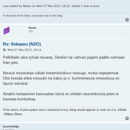
Last edited by
Metku
on Wed 27 Mar 2013, 18:22, edited 1 time in total.
In the land of the blind, one-eyed man is the king
Neste
OD
Re: Ilokaasu (N2O)
P
Wed 27 Mar 2013, 18:14
o
s
Pelkiltään aika tylsää tavaraa. Deelien tai vahvan pajarin päälle varmaan
t
ihan jees.
Nousut muistuttaa vähän ketamiini/disso nousuja, mutta nopeammat.
Olot kestää ehkä minuutin tai kaksi ja n. kymmenessä minuutissa on
täysin selvänä.
Ainakin ketaaminin kanssahan tämä on erittäin neurotoksista joten ei
kannata kombottaa.
If the doors of perception were cleansed every thing would appear to man as it is, infinite
-William Blake
kuumottelija
Lepakko