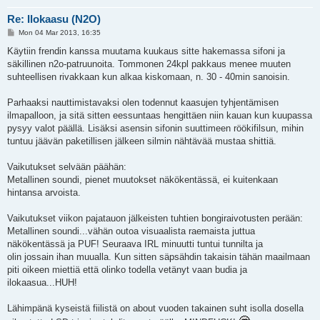
Re: Ilokaasu (N2O)
P
Mon 04 Mar 2013, 16:35
o
s
Käytiin frendin kanssa muutama kuukaus sitte hakemassa sifoni ja
t
säkillinen n2o-patruunoita. Tommonen 24kpl pakkaus menee muuten
suhteellisen rivakkaan kun alkaa kiskomaan, n. 30 - 40min sanoisin.
Parhaaksi nauttimistavaksi olen todennut kaasujen tyhjentämisen
ilmapalloon, ja sitä sitten eessuntaas hengittäen niin kauan kun kuupassa
pysyy valot päällä. Lisäksi asensin sifonin suuttimeen röökifilsun, mihin
tuntuu jäävän paketillisen jälkeen silmin nähtävää mustaa shittiä.
Vaikutukset selvään päähän:
Metallinen soundi, pienet muutokset näkökentässä, ei kuitenkaan
hintansa arvoista.
Vaikutukset viikon pajatauon jälkeisten tuhtien bongiraivotusten perään:
Metallinen soundi...vähän outoa visuaalista raemaista juttua
näkökentässä ja PUF! Seuraava IRL minuutti tuntui tunnilta ja
olin jossain ihan muualla. Kun sitten säpsähdin takaisin tähän maailmaan
piti oikeen miettiä että olinko todella vetänyt vaan budia ja
ilokaasua...HUH!
Lähimpänä kyseistä fiilistä on about vuoden takainen suht isolla dosella