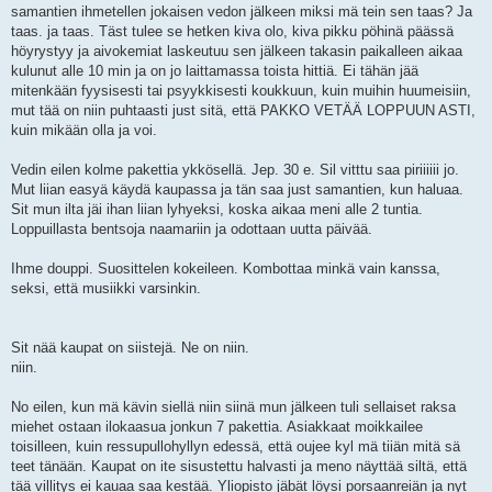
samantien ihmetellen jokaisen vedon jälkeen miksi mä tein sen taas? Ja
taas. ja taas. Täst tulee se hetken kiva olo, kiva pikku pöhinä päässä
höyrystyy ja aivokemiat laskeutuu sen jälkeen takasin paikalleen aikaa
kulunut alle 10 min ja on jo laittamassa toista hittiä. Ei tähän jää
mitenkään fyysisesti tai psyykkisesti koukkuun, kuin muihin huumeisiin,
mut tää on niin puhtaasti just sitä, että PAKKO VETÄÄ LOPPUUN ASTI,
kuin mikään olla ja voi.
Vedin eilen kolme pakettia ykkösellä. Jep. 30 e. Sil vitttu saa piriiiiii jo.
Mut liian easyä käydä kaupassa ja tän saa just samantien, kun haluaa.
Sit mun ilta jäi ihan liian lyhyeksi, koska aikaa meni alle 2 tuntia.
Loppuillasta bentsoja naamariin ja odottaan uutta päivää.
Ihme douppi. Suosittelen kokeileen. Kombottaa minkä vain kanssa,
seksi, että musiikki varsinkin.
Sit nää kaupat on siistejä. Ne on niin.
niin.
No eilen, kun mä kävin siellä niin siinä mun jälkeen tuli sellaiset raksa
miehet ostaan ilokaasua jonkun 7 pakettia. Asiakkaat moikkailee
toisilleen, kuin ressupullohyllyn edessä, että oujee kyl mä tiiän mitä sä
teet tänään. Kaupat on ite sisustettu halvasti ja meno näyttää siltä, että
tää villitys ei kauaa saa kestää. Yliopisto jäbät löysi porsaanreiän ja nyt