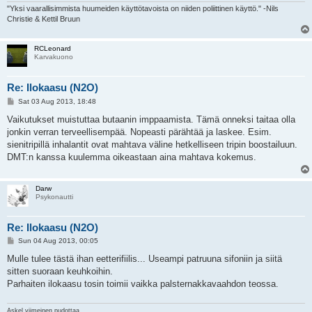
"Yksi vaarallisimmista huumeiden käyttötavoista on niiden poliittinen käyttö." -Nils
Christie & Kettil Bruun
RCLeonard
Karvakuono
Re: Ilokaasu (N2O)
P
Sat 03 Aug 2013, 18:48
o
s
Vaikutukset muistuttaa butaanin imppaamista. Tämä onneksi taitaa olla
t
jonkin verran terveellisempää. Nopeasti pärähtää ja laskee. Esim.
sienitripillä inhalantit ovat mahtava väline hetkelliseen tripin boostailuun.
DMT:n kanssa kuulemma oikeastaan aina mahtava kokemus.
Darw
Psykonautti
Re: Ilokaasu (N2O)
P
Sun 04 Aug 2013, 00:05
o
s
Mulle tulee tästä ihan eetterifiilis... Useampi patruuna sifoniin ja siitä
t
sitten suoraan keuhkoihin.
Parhaiten ilokaasu tosin toimii vaikka palsternakkavaahdon teossa.
Askel viimeinen pudottaa