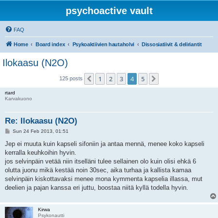
psychoactive vault
FAQ
Home
Board index
Psykoaktiivien hautaholvi
Dissosiatiivit & deliriantit
Ilokaasu (N2O)
1
2
3
4
5
Previous
Next
125 posts
rtard
Karvakuono
Re: Ilokaasu (N2O)
P
Sun 24 Feb 2013, 01:51
o
s
Jep ei muuta kuin kapseli sifoniin ja antaa mennä, menee koko kapseli
t
kerralla keuhkoihin hyvin.
jos selvinpäin vetää niin itselläni tulee sellainen olo kuin olisi ehkä 6
olutta juonu mikä kestää noin 30sec, aika turhaa ja kallista kamaa
selvinpäin kiskottavaksi menee mona kymmenta kapselia illassa, mut
deelien ja pajan kanssa eri juttu, boostaa niitä kyllä todella hyvin.
Kirwa
Psykonautti