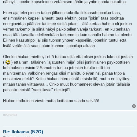
nähnyt. Lopetin kapseleiden vetämisen tähän ja yritin saada nukuttua.
Eilen ajattelin pienen tauon jälkeen kokeilla ilokaasutrippailua taas,
ensimmäinen kapseli aiheutti taas efektin jossa "jokin" taas osoittaa
energiavirtaa päähäni tai imee sieltä jotain. Tällä kertaa hahmo oli jonkun
verran tarkempi ja siinä näkyi paikoitellen värejä tarkasti, en kuitenkaan
osaa tätä kuvailla edelleenkään tarkemmin kuin sanalla hahmo tai olento.
Eilinen kaasutrippi jäi siis tuohon yhteen kapseliin, jotenkin tuntui että
lisää vetämällä saan jotain kunnon flippailuja aikaan.
Olenkin hiukan miettinyt että tuntuu siltä että olisin joskus lukenut jostain
(
) että mm. tällainen "ajatusten imijä" olisi jonkinlainen psykoottisen
kohtauksen esioire? Samaten tuntuu jotenkin tutulta että tuo
mainitsemani valkoinen rengas olisi mainittu olevan ns. pahaa trippiä
ennakoiva efekti? Koitin hiukan internetistä etsiskellä, mutta en löytänyt
mitään tähän viittaavaa... Onko muut huomanneet olevan jotain tällaisia
pahasta tripistä "varoittavia" efektejä?
Hiukan sotkuinen viesti mutta koittakaa saada selvää!
gouranga
Re: Ilokaasu (N2O)