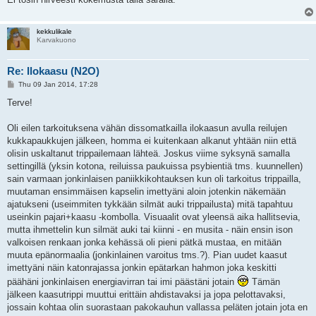
kekkulikale
Karvakuono
Re: Ilokaasu (N2O)
P
Thu 09 Jan 2014, 17:28
o
s
Terve!
t
Oli eilen tarkoituksena vähän dissomatkailla ilokaasun avulla reilujen
kukkapaukkujen jälkeen, homma ei kuitenkaan alkanut yhtään niin että
olisin uskaltanut trippailemaan lähteä. Joskus viime syksynä samalla
settingillä (yksin kotona, reiluissa paukuissa psybientiä tms. kuunnellen)
sain varmaan jonkinlaisen paniikkikohtauksen kun oli tarkoitus trippailla,
muutaman ensimmäisen kapselin imettyäni aloin jotenkin näkemään
ajatukseni (useimmiten tykkään silmät auki trippailusta) mitä tapahtuu
useinkin pajari+kaasu -kombolla. Visuaalit ovat yleensä aika hallitsevia,
mutta ihmettelin kun silmät auki tai kiinni - en musita - näin ensin ison
valkoisen renkaan jonka kehässä oli pieni pätkä mustaa, en mitään
muuta epänormaalia (jonkinlainen varoitus tms.?). Pian uudet kaasut
imettyäni näin katonrajassa jonkin epätarkan hahmon joka keskitti
päähäni jonkinlaisen energiavirran tai imi päästäni jotain
Tämän
jälkeen kaasutrippi muuttui erittäin ahdistavaksi ja jopa pelottavaksi,
jossain kohtaa olin suorastaan pakokauhun vallassa peläten jotain jota en