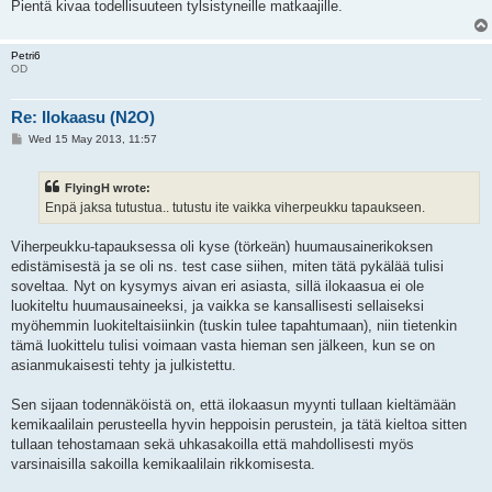
Pientä kivaa todellisuuteen tylsistyneille matkaajille.
Petri6
OD
Re: Ilokaasu (N2O)
P
Wed 15 May 2013, 11:57
o
s
t
FlyingH wrote:
Enpä jaksa tutustua.. tutustu ite vaikka viherpeukku tapaukseen.
Viherpeukku-tapauksessa oli kyse (törkeän) huumausainerikoksen
edistämisestä ja se oli ns. test case siihen, miten tätä pykälää tulisi
soveltaa. Nyt on kysymys aivan eri asiasta, sillä ilokaasua ei ole
luokiteltu huumausaineeksi, ja vaikka se kansallisesti sellaiseksi
myöhemmin luokiteltaisiinkin (tuskin tulee tapahtumaan), niin tietenkin
tämä luokittelu tulisi voimaan vasta hieman sen jälkeen, kun se on
asianmukaisesti tehty ja julkistettu.
Sen sijaan todennäköistä on, että ilokaasun myynti tullaan kieltämään
kemikaalilain perusteella hyvin heppoisin perustein, ja tätä kieltoa sitten
tullaan tehostamaan sekä uhkasakoilla että mahdollisesti myös
varsinaisilla sakoilla kemikaalilain rikkomisesta.