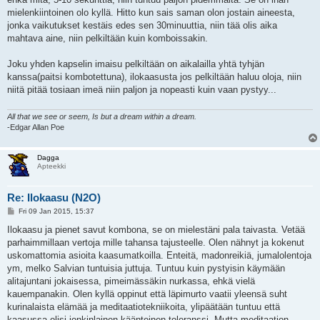
mielenkiintoinen olo kyllä. Hitto kun sais saman olon jostain aineesta,
jonka vaikutukset kestäis edes sen 30minuuttia, niin tää olis aika
mahtava aine, niin pelkiltään kuin komboissakin.
Joku yhden kapselin imaisu pelkiltään on aikalailla yhtä tyhjän
kanssa(paitsi kombotettuna), ilokaasusta jos pelkiltään haluu oloja, niin
niitä pitää tosiaan imeä niin paljon ja nopeasti kuin vaan pystyy...
All that we see or seem, Is but a dream within a dream.
-Edgar Allan Poe
Dagga
Apteekki
Re: Ilokaasu (N2O)
P
Fri 09 Jan 2015, 15:37
o
s
Ilokaasu ja pienet savut kombona, se on mielestäni pala taivasta. Vetää
t
parhaimmillaan vertoja mille tahansa tajusteelle. Olen nähnyt ja kokenut
uskomattomia asioita kaasumatkoilla. Enteitä, madonreikiä, jumalolentoja
ym, melko Salvian tuntuisia juttuja. Tuntuu kuin pystyisin käymään
alitajuntani jokaisessa, pimeimässäkin nurkassa, ehkä vielä
kauempanakin. Olen kyllä oppinut että läpimurto vaatii yleensä suht
kurinalaista elämää ja meditaatiotekniikoita, ylipäätään tuntuu että
kaasussa olisi jonkinlainen käänteinen toleranssi. Mutta meditaation