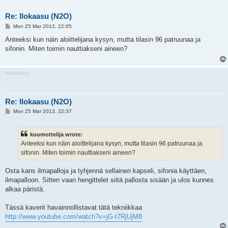
Re: Ilokaasu (N2O)
P
Mon 25 Mar 2013, 22:05
o
s
Anteeksi kun näin aloittelijana kysyn, mutta tilasin 96 patruunaa ja
t
sifonin. Miten toimin nauttiakseni aineen?
MantaRay
Re: Ilokaasu (N2O)
P
Mon 25 Mar 2013, 22:37
o
s
t
kuumottelija wrote:
Anteeksi kun näin aloittelijana kysyn, mutta tilasin 96 patruunaa ja
sifonin. Miten toimin nauttiakseni aineen?
Osta kans ilmapalloja ja tyhjennä sellainen kapseli, sifonia käyttäen,
ilmapalloon. Sitten vaan hengittelet siitä pallosta sisään ja ulos kunnes
alkaa päristä.
Tässä kaverit havainnollistavat tätä tekniikkaa
http://www.youtube.com/watch?v=jG-t7RjUjM8