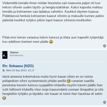
Viidennellä kerralla ilman mitään boosteria sain kaasusta paljon irti kun
keksin sifoniin uuden täyttö- ja hengitystaktiikan. Kaksi kapselia mahtuu
kerralla ja kolmannen saa ladattua valmiiksi. Keuhkot täyteen kaasua.
Pidättäessä henkeä kolmannen kaasut sifoniin ja makuulle kunnes pakko
päästää keuhkot tyhjiksi jolloin loput kaasut sifonista keuhkoihin.
Pitää ensi kerran varautua hatsin kanssa ja tilata uusi kapselin tyhjentäjä
kun edellisen kierteet meni pilalle
.
Tattinen
Karvakuono
Re: Ilokaasu (N2O)
P
Wed 23 Sep 2015, 22:17
o
s
tästä aineesta kokemuksia mutta hyvin kauan sitten en oo noista
t
pullapoikien sifoni systeemeistä yhtään perillä
canarian saarilla
penskana kaverin kanssa ryyppäiltiin klubeilla myytiin kännin päälle ihan
suht laillisesti klubeilla vitun isoja kaasumääriä suoraan ilmapallon ja sitä
hengiteltiin tyhjäks ja täydeks niin kauan et toimii ihan hauskaa oli sekin