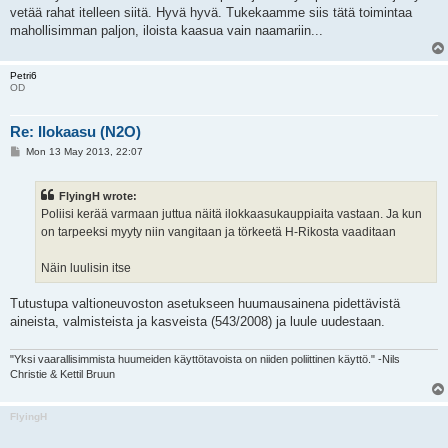
vetää rahat itelleen siitä. Hyvä hyvä. Tukekaamme siis tätä toimintaa
mahollisimman paljon, iloista kaasua vain naamariin...
Petri6
OD
Re: Ilokaasu (N2O)
P
Mon 13 May 2013, 22:07
o
s
t
FlyingH wrote:
Poliisi kerää varmaan juttua näitä ilokkaasukauppiaita vastaan. Ja kun
on tarpeeksi myyty niin vangitaan ja törkeetä H-Rikosta vaaditaan
Näin luulisin itse
Tutustupa valtioneuvoston asetukseen huumausainena pidettävistä
aineista, valmisteista ja kasveista (543/2008) ja luule uudestaan.
"Yksi vaarallisimmista huumeiden käyttötavoista on niiden poliittinen käyttö." -Nils
Christie & Kettil Bruun
FlyingH