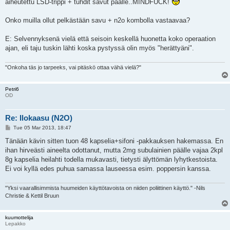
aiheutettu LSD-trippi + tuhdit savut päälle..MINDFUCK!
Onko muilla ollut pelkästään savu + n2o kombolla vastaavaa?
E: Selvennyksenä vielä että seisoin keskellä huonetta koko operaation
ajan, eli taju tuskin lähti koska pystyssä olin myös "herättyäni".
"Onkoha täs jo tarpeeks, vai pitäskö ottaa vähä vielä?"
Petri6
OD
Re: Ilokaasu (N2O)
P
Tue 05 Mar 2013, 18:47
o
s
Tänään kävin sitten tuon 48 kapselia+sifoni -pakkauksen hakemassa. En
t
ihan hirveästi aineelta odottanut, mutta 2mg subulainien päälle vajaa 2kpl
8g kapselia heilahti todella mukavasti, tietysti älyttömän lyhytkestoista.
Ei voi kyllä edes puhua samassa lauseessa esim. poppersin kanssa.
"Yksi vaarallisimmista huumeiden käyttötavoista on niiden poliittinen käyttö." -Nils
Christie & Kettil Bruun
kuumottelija
Lepakko