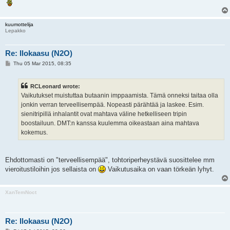
kuumottelija
Lepakko
Re: Ilokaasu (N2O)
P
Thu 05 Mar 2015, 08:35
o
s
t
RCLeonard wrote:
Vaikutukset muistuttaa butaanin imppaamista. Tämä onneksi taitaa olla
jonkin verran terveellisempää. Nopeasti pärähtää ja laskee. Esim.
sienitripillä inhalantit ovat mahtava väline hetkelliseen tripin
boostailuun. DMT:n kanssa kuulemma oikeastaan aina mahtava
kokemus.
Ehdottomasti on "terveellisempää", tohtoriperheystävä suosittelee mm
vieroitustiloihin jos sellaista on
Vaikutusaika on vaan törkeän lyhyt.
XanTemNoct
Re: Ilokaasu (N2O)