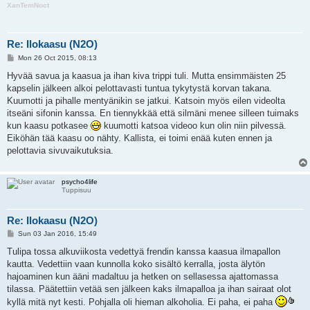
XanTemNoct
Re: Ilokaasu (N2O)
P
Mon 26 Oct 2015, 08:13
o
s
Hyvää savua ja kaasua ja ihan kiva trippi tuli. Mutta ensimmäisten 25
t
kapselin jälkeen alkoi pelottavasti tuntua tykytystä korvan takana.
Kuumotti ja pihalle mentyänikin se jatkui. Katsoin myös eilen videolta
itseäni sifonin kanssa. En tiennykkää että silmäni menee silleen tuimaks
kun kaasu potkasee
kuumotti katsoa videoo kun olin niin pilvessä.
Eiköhän tää kaasu oo nähty. Kallista, ei toimi enää kuten ennen ja
pelottavia sivuvaikutuksia.
psycho4life
Tuppisuu
Re: Ilokaasu (N2O)
P
Sun 03 Jan 2016, 15:49
o
s
Tulipa tossa alkuviikosta vedettyä frendin kanssa kaasua ilmapallon
t
kautta. Vedettiin vaan kunnolla koko sisältö kerralla, josta älytön
hajoaminen kun ääni madaltuu ja hetken on sellasessa ajattomassa
tilassa. Päätettiin vetää sen jälkeen kaks ilmapalloa ja ihan sairaat olot
kyllä mitä nyt kesti. Pohjalla oli hieman alkoholia. Ei paha, ei paha