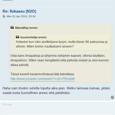
Re: Ilokaasu (N2O)
P
Mon 01 Apr 2013, 20:34
o
s
t
MantaRay wrote:
kuumottelija wrote:
Anteeksi kun näin aloittelijana kysyn, mutta tilasin 96 patruunaa ja
sifonin. Miten toimin nauttiakseni aineen?
Osta kans ilmapalloja ja tyhjennä sellainen kapseli, sifonia käyttäen,
ilmapalloon. Sitten vaan hengittelet siitä pallosta sisään ja ulos kunnes
alkaa päristä.
Tässä kaverit havainnollistavat tätä tekniikkaa
http://www.youtube.com/watch?v=jG-t7RjUjM8
Haha sain itsekin selville lopulta aika pian. Melko laimeaa kamaa, pitäisi
saada tuota kunnollinen annos että pärähtäisi.
FlyingH