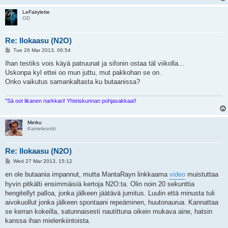
LeFairylette
OD
Re: Ilokaasu (N2O)
P
Tue 26 Mar 2013, 06:54
o
s
Ihan testiks vois käyä patruunat ja sifonin ostaa täl viikolla...
t
Uskonpa kyl ettei oo mun juttu, mut pakkohan se on.
Onko vaikutus samankaltasta ku butaanissa?
"Sä oot likanen narkkari! Yhteiskunnan pohjasakkaa!!
Metku
Kameleontti
Re: Ilokaasu (N2O)
P
Wed 27 Mar 2013, 15:12
o
s
en ole butaania impannut, mutta MantaRayn linkkaama
video
muistuttaa
t
hyvin pitkälti ensimmäisiä kertoja N2O:ta. Olin noin 20 sekunttia
hengitellyt palloa, jonka jälkeen jäätävä jumitus. Luulin että minusta tuli
aivokuollut jonka jälkeen spontaani repeäminen, huutonaurua. Kannattaa
se kerran kokeilla, satunnaisesti nautittuna oikein mukava aine, hatsin
kanssa ihan mielenkiintoista.