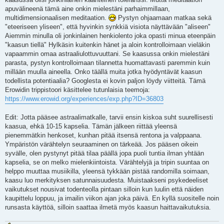
apuvälineenä tämä aine onkin mielestäni parhaimmillaan,
multidimensionaalisen meditaation.
Pystyn ohjaamaan matkaa sekä
"eteeriseen yliseen", että hyvinkin synkkiä visiota näyttävään "aliseen"
Aiemmin minulla oli jonkinlainen henkiolento joka opasti minua eteenpäin
"kaasun tiellä" Hylkäsin kuitenkin hänet ja aloin kontrolloimaan vieläkin
vapaammin omaa astraaliulottuvuuttani. Se kaasussa onkin mielestäni
parasta, pystyn kontrolloimaan tilannetta huomattavasti paremmin kuin
millään muulla aineella. Onko täällä muita jotka hyödyntävät kaasun
todellista potentiaalia? Googlesta ei kovin paljon löydy viitteitä. Tämä
Erowidin trippistoori käsittelee tutunlaisia teemoja:
https://www.erowid.org/experiences/exp.php?ID=36803
Edit: Jotta pääsee astraalimatkalle, tarvii ensin kiskoa suht suurellisesti
kaasua, ehkä 10-15 kapselia. Tämän jälkeen riittää yleensä
pienemmätkin henkoset, kunhan pitää itsensä rentona ja valppaana.
Ympäristön värähtelyn seuraaminen on tärkeää. Jos pääsen oikein
syvälle, olen pystynyt pitää tilaa päällä jopa puoli tuntia ilman yhtään
kapselia, se on melko mielenkiintoista. Värähtelyjä ja tripin suuntaa on
helppo muuttaa musiikilla, yleensä tykkään pistää randomilla soimaan,
kaasu luo merkityksen satunnaisuudesta. Muistaakseni psykedeeliset
vaikutukset nousivat todenteolla pintaan silloin kun luulin että näiden
kaupittelu loppuu, ja imailin viikon ajan joka päivä. En kyllä suositelle noin
runsasta käyttöä, silloin saattaa ilmetä myös kaasun haittavaikutuksia.