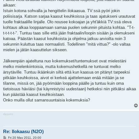
aikaan:
Istuin kotona sohvalla ja hengittelin ilokaasua. TV:ssä pyöri jokin
poliisisarja. Katson sarjaa kaasut keuhkoissa ja taas ajatukseni urautuvat
tuolle fraktaalille linjalle. Olo nousee kokoajan ja yht'äkkiä TV:ssä oleva
kohtaus alkaa looppaamaan samaa puolen sekunnin pituista kohtaa. "T-t-
t-t-t-t-t-". Tuntuu taas sille että jään fraktaalin/loopin sisään ja olemukseni
katoaa. Päästän kaasut keuhkoista ja ohjelma jatkuu arvioilta noin 3
sekunnin kuluttua taas normaalisti. Todellinen "mitä vittua?" -olo valtaa
mielen ja jätän kaasuttelun sikseen.
Jälkeenpäin ajateltuna nuo kokemukset/tuntemukset ovat mielestäni
melko mielenkiintoisia, mutta kokemushetkellä ne tuntuvat melko
ärsytäville. Tuntuu ikäänkuin siltä että kun kaasua on pitänyt tarpeeksi
pitkään keuhkoissa, aivot ei kerkeä ajattelemaan enää mitään ja se
tilanne, missä on, jää pyörimään looppina päälle ja tuntuu kuin oma
tietoisuus häviäisi (tai käynnistyisi uudestaan) hetkeksi niin pitkäksi aikaa
kun päästää kaasut keuhkoistaan.
Onko muilla ollut samansuuntaisia kokemuksia?
dazerc
Re: Ilokaasu (N2O)
P
Fri 20 May 2011, 20:00