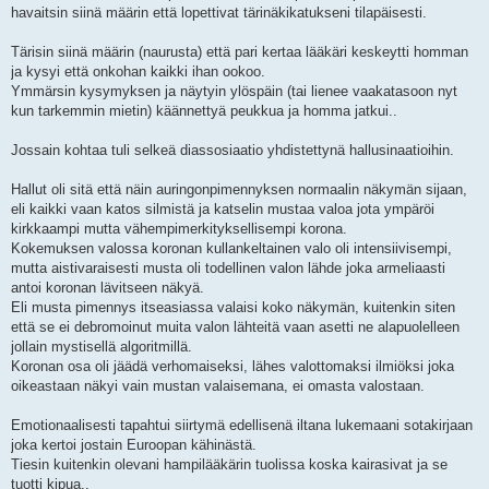
havaitsin siinä määrin että lopettivat tärinäkikatukseni tilapäisesti.
Tärisin siinä määrin (naurusta) että pari kertaa lääkäri keskeytti homman
ja kysyi että onkohan kaikki ihan ookoo.
Ymmärsin kysymyksen ja näytyin ylöspäin (tai lienee vaakatasoon nyt
kun tarkemmin mietin) käännettyä peukkua ja homma jatkui..
Jossain kohtaa tuli selkeä diassosiaatio yhdistettynä hallusinaatioihin.
Hallut oli sitä että näin auringonpimennyksen normaalin näkymän sijaan,
eli kaikki vaan katos silmistä ja katselin mustaa valoa jota ympäröi
kirkkaampi mutta vähempimerkityksellisempi korona.
Kokemuksen valossa koronan kullankeltainen valo oli intensiivisempi,
mutta aistivaraisesti musta oli todellinen valon lähde joka armeliaasti
antoi koronan lävitseen näkyä.
Eli musta pimennys itseasiassa valaisi koko näkymän, kuitenkin siten
että se ei debromoinut muita valon lähteitä vaan asetti ne alapuolelleen
jollain mystisellä algoritmillä.
Koronan osa oli jäädä verhomaiseksi, lähes valottomaksi ilmiöksi joka
oikeastaan näkyi vain mustan valaisemana, ei omasta valostaan.
Emotionaalisesti tapahtui siirtymä edellisenä iltana lukemaani sotakirjaan
joka kertoi jostain Euroopan kähinästä.
Tiesin kuitenkin olevani hampilääkärin tuolissa koska kairasivat ja se
tuotti kipua..