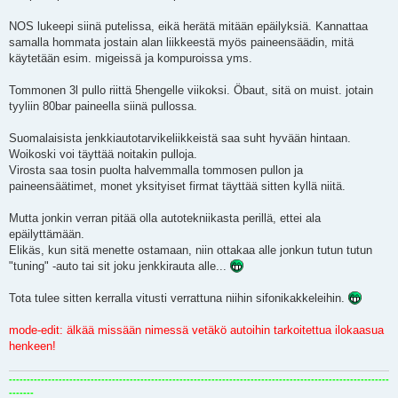
NOS lukeepi siinä putelissa, eikä herätä mitään epäilyksiä. Kannattaa
samalla hommata jostain alan liikkeestä myös paineensäädin, mitä
käytetään esim. migeissä ja kompuroissa yms.
Tommonen 3l pullo riittä 5hengelle viikoksi. Öbaut, sitä on muist. jotain
tyyliin 80bar paineella siinä pullossa.
Suomalaisista jenkkiautotarvikeliikkeistä saa suht hyvään hintaan.
Woikoski voi täyttää noitakin pulloja.
Virosta saa tosin puolta halvemmalla tommosen pullon ja
paineensäätimet, monet yksityiset firmat täyttää sitten kyllä niitä.
Mutta jonkin verran pitää olla autotekniikasta perillä, ettei ala
epäilyttämään.
Elikäs, kun sitä menette ostamaan, niin ottakaa alle jonkun tutun tutun
"tuning" -auto tai sit joku jenkkirauta alle...
Tota tulee sitten kerralla vitusti verrattuna niihin sifonikakkeleihin.
mode-edit: älkää missään nimessä vetäkö autoihin tarkoitettua ilokaasua
henkeen!
-----------------------------------------------------------------------------------------------------------
-------