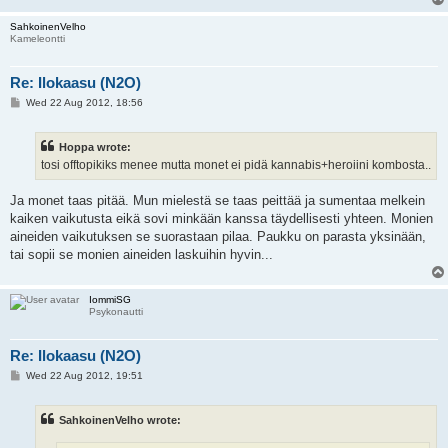
SahkoinenVelho
Kameleontti
Re: Ilokaasu (N2O)
P
Wed 22 Aug 2012, 18:56
o
s
t
Hoppa wrote:
tosi offtopikiks menee mutta monet ei pidä kannabis+heroiini kombosta..
Ja monet taas pitää. Mun mielestä se taas peittää ja sumentaa melkein
kaiken vaikutusta eikä sovi minkään kanssa täydellisesti yhteen. Monien
aineiden vaikutuksen se suorastaan pilaa. Paukku on parasta yksinään,
tai sopii se monien aineiden laskuihin hyvin...
IommiSG
Psykonautti
Re: Ilokaasu (N2O)
P
Wed 22 Aug 2012, 19:51
o
s
t
SahkoinenVelho wrote: