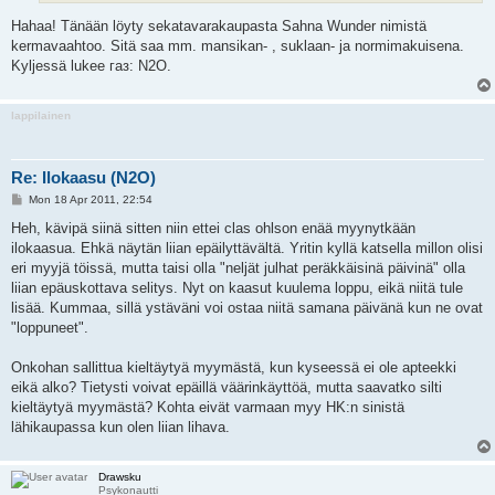
Hahaa! Tänään löyty sekatavarakaupasta Sahna Wunder nimistä
kermavaahtoo. Sitä saa mm. mansikan- , suklaan- ja normimakuisena.
Kyljessä lukee газ: N2O.
lappilainen
Re: Ilokaasu (N2O)
P
Mon 18 Apr 2011, 22:54
o
s
Heh, kävipä siinä sitten niin ettei clas ohlson enää myynytkään
t
ilokaasua. Ehkä näytän liian epäilyttävältä. Yritin kyllä katsella millon olisi
eri myyjä töissä, mutta taisi olla "neljät julhat peräkkäisinä päivinä" olla
liian epäuskottava selitys. Nyt on kaasut kuulema loppu, eikä niitä tule
lisää. Kummaa, sillä ystäväni voi ostaa niitä samana päivänä kun ne ovat
"loppuneet".
Onkohan sallittua kieltäytyä myymästä, kun kyseessä ei ole apteekki
eikä alko? Tietysti voivat epäillä väärinkäyttöä, mutta saavatko silti
kieltäytyä myymästä? Kohta eivät varmaan myy HK:n sinistä
lähikaupassa kun olen liian lihava.
Drawsku
Psykonautti