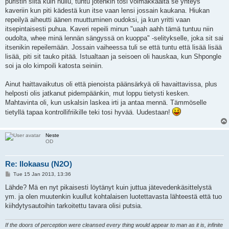
puristin siitä kuin hullu, tuntu jotenkin tosi voimakkaalta se yhteys
kaveriin kun piti kädestä kun itse vaan lensi jossain kaukana. Hiukan
repeilyä aiheutti äänen muuttuminen oudoksi, ja kun yritti vaan
itsepintaisesti puhua. Kaveri repeili minun "uaah aahh tämä tuntuu niin
oudolta, whee minä lennän sängyssä on kuoppa" -selitykselle, joka sit sai
itsenikin repeilemään. Jossain vaiheessa tuli se että tuntu että lisää lisää
lisää, piti sit tauko pitää. Istualtaan ja seisoen oli hauskaa, kun Shpongle
soi ja olo kimpoili katosta seiniin.
Ainut haittavaikutus oli että pienoista päänsärkyä oli havaittavissa, plus
helposti olis jatkanut pidempäänkin, mut loppu tietysti kesken.
Mahtavinta oli, kun uskalsin laskea irti ja antaa mennä. Tämmöselle
tietyllä tapaa kontrollifriikille teki tosi hyvää. Uudestaan!
Neste
OD
Re: Ilokaasu (N2O)
P
Tue 15 Jan 2013, 13:36
o
s
Lähde? Mä en nyt pikaisesti löytänyt kuin juttua jätevedenkäsittelystä
t
ym. ja olen muutenkin kuullut kohtalaisen luotettavasta lähteestä että tuo
kiihdytysautoihin tarkoitettu tavara olisi putsia.
If the doors of perception were cleansed every thing would appear to man as it is, infinite