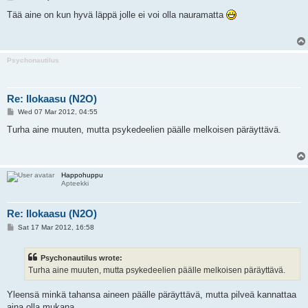
o
s
Tää aine on kun hyvä läppä jolle ei voi olla nauramatta
t
Psychonautilus
Re: Ilokaasu (N2O)
P
Wed 07 Mar 2012, 04:55
o
s
Turha aine muuten, mutta psykedeelien päälle melkoisen päräyttävä.
t
Happohuppu
Apteekki
Re: Ilokaasu (N2O)
P
Sat 17 Mar 2012, 16:58
o
s
t
Psychonautilus wrote:
Turha aine muuten, mutta psykedeelien päälle melkoisen päräyttävä.
Yleensä minkä tahansa aineen päälle päräyttävä, mutta pilveä kannattaa
aina olla mukana.