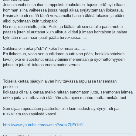
Jossain vaiheessa ihan simppelisti kauhukseni tajusin että nyt ollaan
homman siinä vaiheessa jossa happi alkaa syrjäyttämään ilokaasua.
Ensireaktio oli estää tämä veivaamalla hanoja äkkiä takaisin ja pääni
alkoi pyörimään kuin tutkapallo.
No mut, suunniteltu juttu. Pullot ja lääkäri oli seinustalla parin metrin
päässä joten ei auttanut kuin alistua kiltisti julmaan kohtaloon ja palata
kylmään maailmaan puoli päätä turvoksissa......
Saldona olin aika p*sk*n* koko hommasta.........
En ilokaasun, vaan sen puolikkaan puuttuvan pään, henkilökohtaisen
kivun joka ei suostunut enää vitriiniin menemään ja syömättömyyden
johdosta jota oli takana vuorokauden verran.
Toisella kertaa päädyin aivan hirvittävässä rapulassa tärisemään
penkkiin.
Ilokaasu oli tällä kertaa melko mitään sanomaton juttu, semmonen laimea
orkku joita valitettavasti elämään aika-ajoin mahtuu mutta minkäs teet...
Sen sijaan operaation päätteeksi olin kuin uudesti syntynyt, eli pari
tuskallista rapulapäivää katosi.
http://www.youtube.com/watch?v=bzZIjEt1rYI