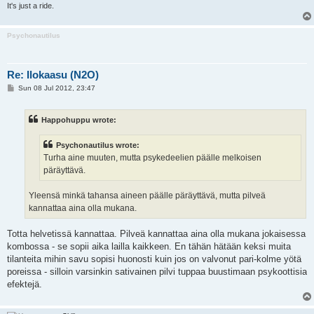
It's just a ride.
Psychonautilus
Re: Ilokaasu (N2O)
P
Sun 08 Jul 2012, 23:47
o
s
t
Happohuppu wrote:
Psychonautilus wrote:
Turha aine muuten, mutta psykedeelien päälle melkoisen
päräyttävä.
Yleensä minkä tahansa aineen päälle päräyttävä, mutta pilveä
kannattaa aina olla mukana.
Totta helvetissä kannattaa. Pilveä kannattaa aina olla mukana jokaisessa
kombossa - se sopii aika lailla kaikkeen. En tähän hätään keksi muita
tilanteita mihin savu sopisi huonosti kuin jos on valvonut pari-kolme yötä
poreissa - silloin varsinkin sativainen pilvi tuppaa buustimaan psykoottisia
efektejä.