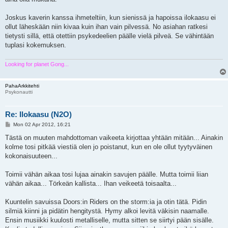
Joskus kaverin kanssa ihmeteltiin, kun sienissä ja hapoissa ilokaasu ei
ollut läheskään niin kivaa kuin ihan vain pilvessä. No asiahan ratkesi
tietysti sillä, että otettiin psykedeelien päälle vielä pilveä. Se vähintään
tuplasi kokemuksen.
Looking for planet Gong...
PahaArkkitehti
Psykonautti
Re: Ilokaasu (N2O)
P
Mon 02 Apr 2012, 16:21
o
s
Tästä on muuten mahdottoman vaikeeta kirjottaa yhtään mitään... Ainakin
t
kolme tosi pitkää viestiä olen jo poistanut, kun en ole ollut tyytyväinen
kokonaisuuteen...
Toimii vähän aikaa tosi lujaa ainakin savujen päälle. Mutta toimii liian
vähän aikaa... Törkeän kallista... Ihan veikeetä toisaalta...
Kuuntelin savuissa Doors:in Riders on the storm:ia ja otin tätä. Pidin
silmiä kiinni ja pidätin hengitystä. Hymy alkoi levitä väkisin naamalle.
Ensin musiikki kuulosti metalliselle, mutta sitten se siirtyi pään sisälle.