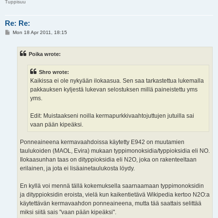
Tuppisuu
Re: Re:
P
Mon 18 Apr 2011, 18:15
o
s
t
Poika wrote:
Shro wrote:
Kaikissa ei ole nykyään ilokaasua. Sen saa tarkastettua lukemalla
pakkauksen kyljestä lukevan selostuksen millä paineistettu yms
yms.
Edit: Muistaakseni noilla kermapurkkivaahtojuttujen jutuilla sai
vaan pään kipeäksi.
Ponneaineena kermavaahdoissa käytetty E942 on muutamien
taulukoiden (MAOL, Evira) mukaan typpimonoksidia/typpioksidia eli NO.
Ilokaasunhan taas on dityppioksidia eli N2O, joka on rakenteeltaan
erilainen, ja jota ei lisäainetaulukosta löydy.
En kyllä voi mennä tällä kokemuksella saarnaamaan typpimonoksidin
ja dityppioksidin eroista, vielä kun kaikentietävä Wikipedia kertoo N2O:a
käytettävän kermavaahdon ponneaineena, mutta tää saattais selittää
miksi siitä sais "vaan pään kipeäksi".