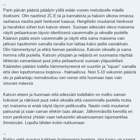
--
Parin päivän päästä päädyin yöllä erään vuoren metsäiselle mäelle
itsekseni. Olin nauttinut 2C-E:tä ja kannabista ja halusin ulkona omassa
rauhassa nauttia parit henkoset kaasua. Hengittelin muutamat henkoset
ja havahdun siihen kun katson eteeni. Suoraan edessäni oleva maisema
näytti peilaantuvan täysin identtisenä vasemmalle ja oikealle puolelle.
Käänsin päätä ensin vasemmalle ja näytti että sama maisema vain
jatkuisi loputtomiin samalla tavalla kun laittaa kaksi peiliä vastakkain.
Olin hämmentynyt ja ehkä hieman paniikissa. Katsoin oikealle ja sama
homma sillä puolella. Katsoin ylöspäin ja neljästä eri suunnasta näyttää
lähtevän samanlaiset puut jotka peilaantuvat suoraan yläpuolellani.
Kääntelen päätäni todella hämmentyneenä eri suuntiin ja "tajuan" samalla
että olen loputtomassa loopissa - fraktaalissa. Noin 5-10 sekunnin päästä
olo ja paikantaju normalisoituu sen verran että huomaan taas vain
istuvani mäessä.
Katson eteeni ja huomaan että edessäni todellakin on melko saman
kokoiset ja näköiset puut sekä oikealla että vasemmalle puolella mutta
nyt maisema ei enää näytä täysin peilikuvalta. Nautin vielä muutamat
patruunat ja saan saman efektin taas aikaan. Jälkimmäisillä kerroilla en
tosin panikoinut yhtään vaan tarkastelin aikaansaamani tajunnantilaa
ihmeissäni. Lopulta lähden kotiin nukkumaan.
--
Pakko vielä avautua kaikkein hurjimmasta loopista, jota kaasu on saanut