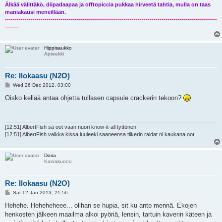
Älkää välittäkö, diipadaapaa ja offtopiccia pukkaa hirveetä tahtia, mulla on taas
maniakausi meneillään.
-----------------------------------------------------------------------------------------------------------
-------
Hippisaukko
Apteekki
Re: Ilokaasu (N2O)
P
Wed 26 Dec 2012, 03:00
o
s
Oisko kellää antaa ohjetta tollasen capsule crackerin tekoon?
t
[12:51] AlbertFish sä oot vaan nuori know-it-all tyttönen
[12:51] AlbertFish vaikka kissa luuleeki saaneensa tiikerin raidat ni kaukana oot
Doria
Karvakuono
Re: Ilokaasu (N2O)
P
Sat 12 Jan 2013, 21:56
o
s
Hehehe. Heheheheee... olihan se hupia, sit ku anto mennä. Ekojen
t
henkosten jälkeen maailma alkoi pyöriä, lensin, tartuin kaverin käteen ja