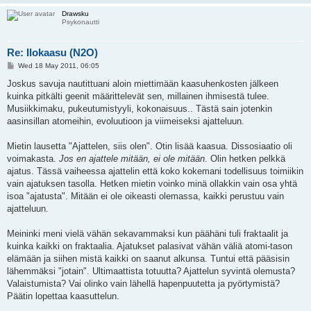
Drawsku
Psykonautti
Re: Ilokaasu (N2O)
P
Wed 18 May 2011, 06:05
o
s
Joskus savuja nautittuani aloin miettimään kaasuhenkosten jälkeen
t
kuinka pitkälti geenit määrittelevät sen, millainen ihmisestä tulee.
Musiikkimaku, pukeutumistyyli, kokonaisuus.. Tästä sain jotenkin
aasinsillan atomeihin, evoluutioon ja viimeiseksi ajatteluun.
Mietin lausetta "Ajattelen, siis olen". Otin lisää kaasua. Dissosiaatio oli
voimakasta.
Jos en ajattele mitään, ei ole mitään
. Olin hetken pelkkä
ajatus. Tässä vaiheessa ajattelin että koko kokemani todellisuus toimiikin
vain ajatuksen tasolla. Hetken mietin voinko minä ollakkin vain osa yhtä
isoa "ajatusta". Mitään ei ole oikeasti olemassa, kaikki perustuu vain
ajatteluun.
Meininki meni vielä vähän sekavammaksi kun päähäni tuli fraktaalit ja
kuinka kaikki on fraktaalia. Ajatukset palasivat vähän väliä atomi-tason
elämään ja siihen mistä kaikki on saanut alkunsa. Tuntui että pääsisin
lähemmäksi "jotain". Ultimaattista totuutta? Ajattelun syvintä olemusta?
Valaistumista? Vai olinko vain lähellä hapenpuutetta ja pyörtymistä?
Päätin lopettaa kaasuttelun.