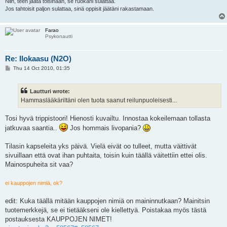
Niin, teen jäätä toisinaan, se ruokani sulattaa.
Jos tahtoisit paljon sulattaa, sinä oppisit jäätäni rakastamaan.
Farao
Psykonautti
Re: Ilokaasu (N2O)
P
Thu 14 Oct 2010, 01:35
o
s
t
Lautturi wrote:
Hammaslääkäriltäni olen tuota saanut reilunpuoleisesti...
Tosi hyvä trippistoori! Hienosti kuvailtu. Innostaa kokeilemaan tollasta
jatkuvaa saantia..
Jos hommais livopania?
Tilasin kapseleita yks päivä. Vielä eivät oo tulleet, mutta väittivät
sivuillaan että ovat ihan puhtaita, toisin kuin täällä väitettiin ettei olis.
Mainospuheita sit vaa?
ei kauppojen nimiä, ok?
edit: Kuka täällä mitään kauppojen nimiä on maininnutkaan? Mainitsin
tuotemerkkejä, se ei tietääkseni ole kiellettyä. Poistakaa myös tästä
postauksesta KAUPPOJEN NIMET!