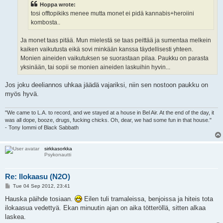
Hoppa wrote:
tosi offtopikiks menee mutta monet ei pidä kannabis+heroiini
kombosta..
Ja monet taas pitää. Mun mielestä se taas peittää ja sumentaa melkein
kaiken vaikutusta eikä sovi minkään kanssa täydellisesti yhteen.
Monien aineiden vaikutuksen se suorastaan pilaa. Paukku on parasta
yksinään, tai sopii se monien aineiden laskuihin hyvin...
Jos joku deeliannos uhkaa jäädä vajariksi, niin sen nostoon paukku on
myös hyvä.
"We came to L.A. to record, and we stayed at a house in Bel Air. At the end of the day, it
was all dope, booze, drugs, fucking chicks. Oh, dear, we had some fun in that house."
- Tony Iommi of Black Sabbath
sirkkasorkka
Psykonautti
Re: Ilokaasu (N2O)
P
Tue 04 Sep 2012, 23:41
o
s
Hauska päihde tosiaan.
Eilen tuli tramaleissa, benjoissa ja hiteis tota
t
ilokaasua vedettyä. Ekan minuutin ajan on aika tötteröllä, sitten alkaa
laskea.