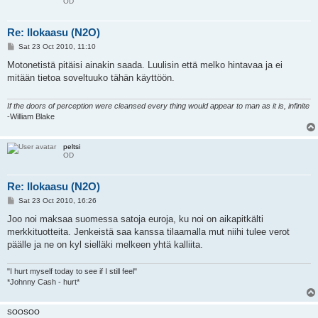
OD
Re: Ilokaasu (N2O)
P
Sat 23 Oct 2010, 11:10
o
s
Motonetistä pitäisi ainakin saada. Luulisin että melko hintavaa ja ei
t
mitään tietoa soveltuuko tähän käyttöön.
If the doors of perception were cleansed every thing would appear to man as it is, infinite
-William Blake
peltsi
OD
Re: Ilokaasu (N2O)
P
Sat 23 Oct 2010, 16:26
o
s
Joo noi maksaa suomessa satoja euroja, ku noi on aikapitkälti
t
merkkituotteita. Jenkeistä saa kanssa tilaamalla mut niihi tulee verot
päälle ja ne on kyl sielläki melkeen yhtä kalliita.
"I hurt myself today to see if I still feel"
*Johnny Cash - hurt*
SOOSOO