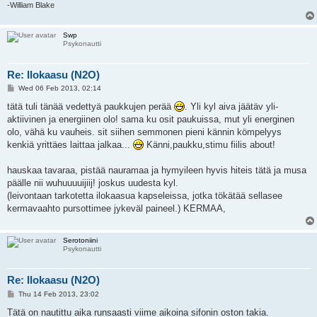
-William Blake
Swp
Psykonautti
Re: Ilokaasu (N2O)
P
Wed 06 Feb 2013, 02:14
o
s
tätä tuli tänää vedettyä paukkujen perää
. Yli kyl aiva jäätäv yli-
t
aktiivinen ja energiinen olo! sama ku osit paukuissa, mut yli energinen
olo, vähä ku vauheis. sit siihen semmonen pieni kännin kömpelyys
kenkiä yrittäes laittaa jalkaa...
Känni,paukku,stimu fiilis about!
hauskaa tavaraa, pistää nauramaa ja hymyileen hyvis hiteis tätä ja musa
päälle nii wuhuuuuijiij! joskus uudesta kyl.
(leivontaan tarkotetta ilokaasua kapseleissa, jotka tökätää sellasee
kermavaahto pursottimee jykeväl paineel.) KERMAA,
Serotoniini
Psykonautti
Re: Ilokaasu (N2O)
P
Thu 14 Feb 2013, 23:02
o
s
Tätä on nautittu aika runsaasti viime aikoina sifonin oston takia.