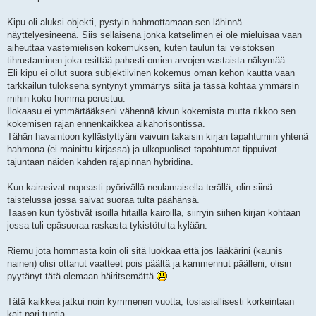
Kipu oli aluksi objekti, pystyin hahmottamaan sen lähinnä
näyttelyesineenä. Siis sellaisena jonka katselimen ei ole mieluisaa vaan
aiheuttaa vastemielisen kokemuksen, kuten taulun tai veistoksen
tihrustaminen joka esittää pahasti omien arvojen vastaista näkymää.
Eli kipu ei ollut suora subjektiivinen kokemus oman kehon kautta vaan
tarkkailun tuloksena syntynyt ymmärrys siitä ja tässä kohtaa ymmärsin
mihin koko homma perustuu.
Ilokaasu ei ymmärtääkseni vähennä kivun kokemista mutta rikkoo sen
kokemisen rajan ennenkaikkea aikahorisontissa.
Tähän havaintoon kyllästyttyäni vaivuin takaisin kirjan tapahtumiin yhtenä
hahmona (ei mainittu kirjassa) ja ulkopuoliset tapahtumat tippuivat
tajuntaan näiden kahden rajapinnan hybridina.
Kun kairasivat nopeasti pyörivällä neulamaisella terällä, olin siinä
taistelussa jossa saivat suoraa tulta päähänsä.
Taasen kun työstivät isoilla hitailla kairoilla, siirryin siihen kirjan kohtaan
jossa tuli epäsuoraa raskasta tykistötulta kylään.
Riemu jota hommasta koin oli sitä luokkaa että jos lääkärini (kaunis
nainen) olisi ottanut vaatteet pois päältä ja kammennut päälleni, olisin
pyytänyt tätä olemaan häiritsemättä
Tätä kaikkea jatkui noin kymmenen vuotta, tosiasiallisesti korkeintaan
kait pari tuntia.