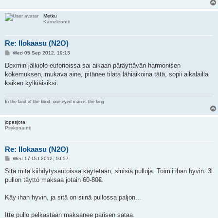
Metku
Kameleontti
Re: Ilokaasu (N2O)
P
Wed 05 Sep 2012, 19:13
o
s
Dexmin jälkiolo-euforioissa sai aikaan päräyttävän harmonisen
t
kokemuksen, mukava aine, pitänee tilata lähiaikoina tätä, sopii aikalailla
kaiken kylkiäisiksi.
In the land of the blind, one-eyed man is the king
jopasjota
Psykonautti
Re: Ilokaasu (N2O)
P
Wed 17 Oct 2012, 10:57
o
s
Sitä mitä kiihdytysautoissa käytetään, sinisiä pulloja. Toimii ihan hyvin. 3l
t
pullon täyttö maksaa jotain 60-80€.
Käy ihan hyvin, ja sitä on siinä pullossa paljon...
Itte pullo pelkästään maksanee parisen sataa.