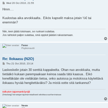
P
Wed 20 Oct 2010, 21:55
o
s
Hmm....
t
Kuulostaa aika arvokkaalta.. Eikös kapselit maksa jotain ½€ tai
enemmän?
Niin, teen jäätä toisinaan, se ruokani sulattaa.
Jos tahtoisit paljon sulattaa, sinä oppisit jäätäni rakastamaan.
Farao
Psykonautti
Re: Ilokaasu (N2O)
P
Thu 21 Oct 2010, 23:14
o
s
Laskeskelin jotain 30 senttiä kappaleelta. Ohan nuo arvokkaita, mutta
t
tietääkö kukaan parempaakaan keinoa saada tätä kaasua.. Eikö
kenelläkään ole vieläkään tietoa, onko autoissa ja motskissa käytettävä
ilokaasu hyvää hengitettäväksi? Ja mistä ootte sitä tankannut?
tolkuton tajunnanköyrijä
(lintuslangi) harrastajan tajunnan totaalisesti sekoittava suurharvinaisuus
Neste