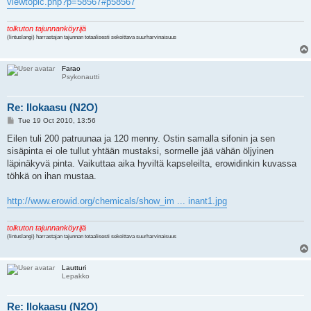
viewtopic.php?p=58567#p58567
tolkuton tajunnanköyrijä
(lintuslangi) harrastajan tajunnan totaalisesti sekoittava suurharvinaisuus
Farao
Psykonautti
Re: Ilokaasu (N2O)
P
Tue 19 Oct 2010, 13:56
o
s
Eilen tuli 200 patruunaa ja 120 menny. Ostin samalla sifonin ja sen
t
sisäpinta ei ole tullut yhtään mustaksi, sormelle jää vähän öljyinen
läpinäkyvä pinta. Vaikuttaa aika hyviltä kapseleilta, erowidinkin kuvassa
töhkä on ihan mustaa.
http://www.erowid.org/chemicals/show_im ... inant1.jpg
tolkuton tajunnanköyrijä
(lintuslangi) harrastajan tajunnan totaalisesti sekoittava suurharvinaisuus
Lautturi
Lepakko
Re: Ilokaasu (N2O)