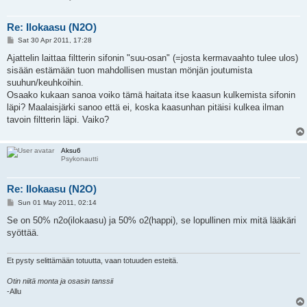
Re: Ilokaasu (N2O)
P
Sat 30 Apr 2011, 17:28
o
s
Ajattelin laittaa filtterin sifonin "suu-osan" (=josta kermavaahto tulee ulos)
t
sisään estämään tuon mahdollisen mustan mönjän joutumista
suuhun/keuhkoihin.
Osaako kukaan sanoa voiko tämä haitata itse kaasun kulkemista sifonin
läpi? Maalaisjärki sanoo että ei, koska kaasunhan pitäisi kulkea ilman
tavoin filtterin läpi. Vaiko?
Aksu6
Psykonautti
Re: Ilokaasu (N2O)
P
Sun 01 May 2011, 02:14
o
s
Se on 50% n2o(ilokaasu) ja 50% o2(happi), se lopullinen mix mitä lääkäri
t
syöttää.
Et pysty selittämään totuutta, vaan totuuden esteitä.
Otin niitä monta ja osasin tanssii
-Allu