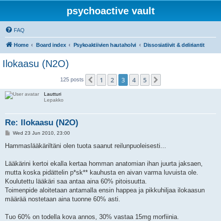
psychoactive vault
FAQ
Home
Board index
Psykoaktiivien hautaholvi
Dissosiatiivit & deliriantit
Ilokaasu (N2O)
1
2
3
4
5
Previous
Next
125 posts
Lautturi
Lepakko
Re: Ilokaasu (N2O)
P
Wed 23 Jun 2010, 23:00
o
s
Hammaslääkäriltäni olen tuota saanut reilunpuoleisesti...
t
Lääkärini kertoi ekalla kertaa homman anatomian ihan juurta jaksaen,
mutta koska pidättelin p*sk** kauhusta en aivan varma luvuista ole.
Koulutettu lääkäri saa antaa aina 60% pitoisuutta.
Toimenpide aloitetaan antamalla ensin happea ja pikkuhiljaa ilokaasun
määrää nostetaan aina tuonne 60% asti.
Tuo 60% on todella kova annos, 30% vastaa 15mg morfiinia.