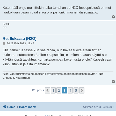
t
Kuten tääl on jo mainittukin, aika turhahan se N2O loppupeleissä on mut
laadukkaan pajarin päälle voi olla jos jonkinmoinen dissosiaatio.
Petri6
OD
Re: Ilokaasu (N2O)
P
Fri 22 Feb 2013, 11:47
o
s
Olisi tarkoitus tässä kun saa rahaa, niin hakea tuolta erään firman
t
uudesta noutopisteestä sifoni+kapseleita, eli miten kaasun käyttö siis
käytännössä tapahtuu, kun aikaisempaa kokemusta ei ole? Kapseli vaan
kiinni sifoniin ja siitä imemään?
"Yksi vaarallisimmista huumeiden käyttötavoista on niiden poliittinen käyttö." -Nils
Christie & Kettil Bruun
1
2
3
4
5
Previous
Next
125 posts
Home
Board index
All times are
UTC+03:00