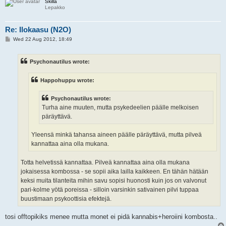
Skilla
Lepakko
Re: Ilokaasu (N2O)
P
Wed 22 Aug 2012, 18:49
o
s
t
Psychonautilus wrote:
Happohuppu wrote:
Psychonautilus wrote:
Turha aine muuten, mutta psykedeelien päälle melkoisen
päräyttävä.
Yleensä minkä tahansa aineen päälle päräyttävä, mutta pilveä
kannattaa aina olla mukana.
Totta helvetissä kannattaa. Pilveä kannattaa aina olla mukana
jokaisessa kombossa - se sopii aika lailla kaikkeen. En tähän hätään
keksi muita tilanteita mihin savu sopisi huonosti kuin jos on valvonut
pari-kolme yötä poreissa - silloin varsinkin sativainen pilvi tuppaa
buustimaan psykoottisia efektejä.
tosi offtopikiks menee mutta monet ei pidä kannabis+heroiini kombosta..