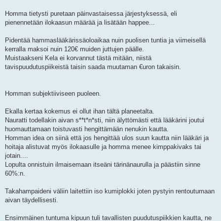
Homma tietysti puretaan päinvastaisessa järjestyksessä, eli
pienennetään ilokaasun määrää ja lisätään happee...
Pidentää hammaslääkärissäoloaikaa nuin puolisen tuntia ja viimeisellä
kerralla maksoi nuin 120€ muiden juttujen päälle.
Muistaakseni Kela ei korvannut tästä mitään, niistä
tavispuudutuspiikeistä taisin saada muutaman €uron takaisin.
Homman subjektiiviseen puoleen.
Ekalla kertaa kokemus ei ollut ihan tältä planeetalta.
Nauratti todellakin aivan s**t*n*sti, niin älyttömästi että lääkärini joutui
huomauttamaan toistuvasti hengittämään nenukin kautta.
Homman idea on siinä että jos hengittää ulos suun kautta niin lääkäri ja
hoitaja alistuvat myös ilokaasulle ja homma menee kimppakivaks tai
jotain....
Lopulta onnistuin ilmaisemaan itseäni tärinänaurulla ja päästiin sinne
60%:n.
Takahampaideni väliin laitettiin iso kumiplokki joten pystyin rentoutumaan
aivan täydellisesti.
Ensimmäinen tuntuma kipuun tuli tavallisten puudutuspiikkien kautta, ne