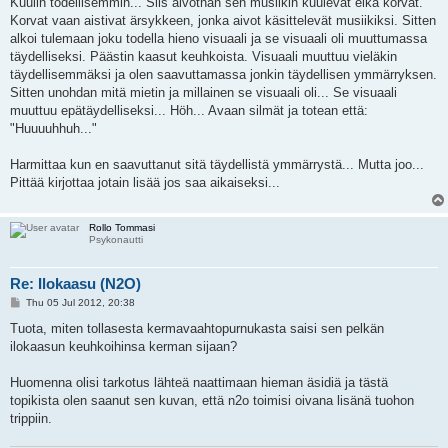
Kuulin todellisemmin... Siis aivothan sen musiikin kuulevat eikä korvat.
Korvat vaan aistivat ärsykkeen, jonka aivot käsittelevät musiikiksi. Sitten
alkoi tulemaan joku todella hieno visuaali ja se visuaali oli muuttumassa
täydelliseksi. Päästin kaasut keuhkoista. Visuaali muuttuu vieläkin
täydellisemmäksi ja olen saavuttamassa jonkin täydellisen ymmärryksen.
Sitten unohdan mitä mietin ja millainen se visuaali oli... Se visuaali
muuttuu epätäydelliseksi... Höh... Avaan silmät ja totean että:
"Huuuuhhuh..."
Harmittaa kun en saavuttanut sitä täydellistä ymmärrystä... Mutta joo...
Pittää kirjottaa jotain lisää jos saa aikaiseksi...
Rollo Tommasi
Psykonautti
Re: Ilokaasu (N2O)
P
Thu 05 Jul 2012, 20:38
o
s
Tuota, miten tollasesta kermavaahtopurnukasta saisi sen pelkän
t
ilokaasun keuhkoihinsa kerman sijaan?
Huomenna olisi tarkotus lähteä naattimaan hieman äsidiä ja tästä
topikista olen saanut sen kuvan, että n2o toimisi oivana lisänä tuohon
trippiin.