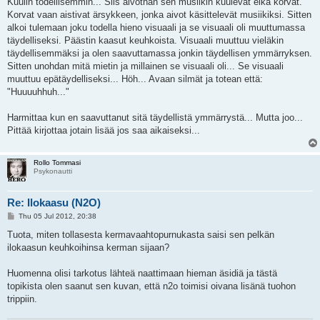
Kuulin todellisemmin... Siis aivothan sen musiikin kuulevat eikä korvat.
Korvat vaan aistivat ärsykkeen, jonka aivot käsittelevät musiikiksi. Sitten
alkoi tulemaan joku todella hieno visuaali ja se visuaali oli muuttumassa
täydelliseksi. Päästin kaasut keuhkoista. Visuaali muuttuu vieläkin
täydellisemmäksi ja olen saavuttamassa jonkin täydellisen ymmärryksen.
Sitten unohdan mitä mietin ja millainen se visuaali oli... Se visuaali
muuttuu epätäydelliseksi... Höh... Avaan silmät ja totean että:
"Huuuuhhuh..."
Harmittaa kun en saavuttanut sitä täydellistä ymmärrystä... Mutta joo...
Pittää kirjottaa jotain lisää jos saa aikaiseksi...
Rollo Tommasi
Psykonautti
Re: Ilokaasu (N2O)
P
Thu 05 Jul 2012, 20:38
o
s
Tuota, miten tollasesta kermavaahtopurnukasta saisi sen pelkän
t
ilokaasun keuhkoihinsa kerman sijaan?
Huomenna olisi tarkotus lähteä naattimaan hieman äsidiä ja tästä
topikista olen saanut sen kuvan, että n2o toimisi oivana lisänä tuohon
trippiin.