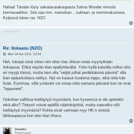
Hahaa! Tänään löyty sekatavarakaupasta Sahna Wunder nimistä
kermavaahtoo. Sitä saa mm. mansikan- , suklaan- ja normimakuisena.
Kyljessä lukee газ: N2O.
lappilainen
Re: Ilokaasu (N2O)
P
Mon 18 Apr 2011, 22:54
o
s
Heh, kävipä siinä sitten niin ettei clas ohlson enää myynytkään
t
ilokaasua. Ehkä näytän liian epäilyttävältä. Yritin kyllä katsella millon olisi
eri myyjä töissä, mutta taisi olla "neljät julhat peräkkäisinä päivinä" olla
liian epäuskottava selitys. Nyt on kaasut kuulema loppu, eikä niitä tule
lisää. Kummaa, sillä ystäväni voi ostaa niitä samana päivänä kun ne ovat
"loppuneet".
Onkohan sallittua kieltäytyä myymästä, kun kyseessä ei ole apteekki
eikä alko? Tietysti voivat epäillä väärinkäyttöä, mutta saavatko silti
kieltäytyä myymästä? Kohta eivät varmaan myy HK:n sinistä
lähikaupassa kun olen liian lihava.
Drawsku
Psykonautti