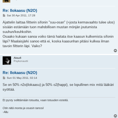
Re: Ilokaasu (N2O)
P
Sat 30 Apr 2011, 17:28
o
s
Ajattelin laittaa filtterin sifonin "suu-osan" (=josta kermavaahto tulee ulos)
t
sisään estämään tuon mahdollisen mustan mönjän joutumista
suuhun/keuhkoihin.
Osaako kukaan sanoa voiko tämä haitata itse kaasun kulkemista sifonin
läpi? Maalaisjärki sanoo että ei, koska kaasunhan pitäisi kulkea ilman
tavoin filtterin läpi. Vaiko?
Aksu6
Psykonautti
Re: Ilokaasu (N2O)
P
Sun 01 May 2011, 02:14
o
s
Se on 50% n2o(ilokaasu) ja 50% o2(happi), se lopullinen mix mitä lääkäri
t
syöttää.
Et pysty selittämään totuutta, vaan totuuden esteitä.
Otin niitä monta ja osasin tanssii
-Allu