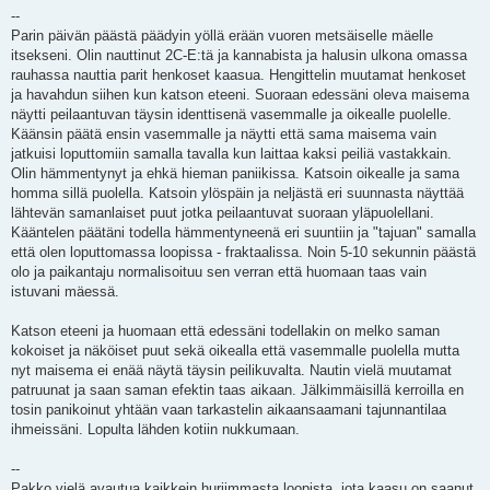
--
Parin päivän päästä päädyin yöllä erään vuoren metsäiselle mäelle
itsekseni. Olin nauttinut 2C-E:tä ja kannabista ja halusin ulkona omassa
rauhassa nauttia parit henkoset kaasua. Hengittelin muutamat henkoset
ja havahdun siihen kun katson eteeni. Suoraan edessäni oleva maisema
näytti peilaantuvan täysin identtisenä vasemmalle ja oikealle puolelle.
Käänsin päätä ensin vasemmalle ja näytti että sama maisema vain
jatkuisi loputtomiin samalla tavalla kun laittaa kaksi peiliä vastakkain.
Olin hämmentynyt ja ehkä hieman paniikissa. Katsoin oikealle ja sama
homma sillä puolella. Katsoin ylöspäin ja neljästä eri suunnasta näyttää
lähtevän samanlaiset puut jotka peilaantuvat suoraan yläpuolellani.
Kääntelen päätäni todella hämmentyneenä eri suuntiin ja "tajuan" samalla
että olen loputtomassa loopissa - fraktaalissa. Noin 5-10 sekunnin päästä
olo ja paikantaju normalisoituu sen verran että huomaan taas vain
istuvani mäessä.
Katson eteeni ja huomaan että edessäni todellakin on melko saman
kokoiset ja näköiset puut sekä oikealla että vasemmalle puolella mutta
nyt maisema ei enää näytä täysin peilikuvalta. Nautin vielä muutamat
patruunat ja saan saman efektin taas aikaan. Jälkimmäisillä kerroilla en
tosin panikoinut yhtään vaan tarkastelin aikaansaamani tajunnantilaa
ihmeissäni. Lopulta lähden kotiin nukkumaan.
--
Pakko vielä avautua kaikkein hurjimmasta loopista, jota kaasu on saanut