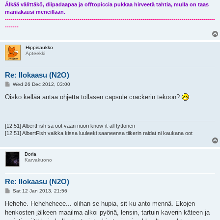
Älkää välittäkö, diipadaapaa ja offtopiccia pukkaa hirveetä tahtia, mulla on taas
maniakausi meneillään.
-----------------------------------------------------------------------------------------------------------
-------
Hippisaukko
Apteekki
Re: Ilokaasu (N2O)
P
Wed 26 Dec 2012, 03:00
o
s
Oisko kellää antaa ohjetta tollasen capsule crackerin tekoon?
t
[12:51] AlbertFish sä oot vaan nuori know-it-all tyttönen
[12:51] AlbertFish vaikka kissa luuleeki saaneensa tiikerin raidat ni kaukana oot
Doria
Karvakuono
Re: Ilokaasu (N2O)
P
Sat 12 Jan 2013, 21:56
o
s
Hehehe. Heheheheee... olihan se hupia, sit ku anto mennä. Ekojen
t
henkosten jälkeen maailma alkoi pyöriä, lensin, tartuin kaverin käteen ja