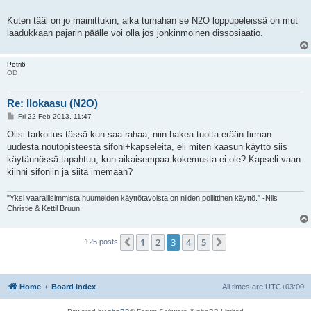
t
Kuten tääl on jo mainittukin, aika turhahan se N2O loppupeleissä on mut
laadukkaan pajarin päälle voi olla jos jonkinmoinen dissosiaatio.
Petri6
OD
Re: Ilokaasu (N2O)
P
Fri 22 Feb 2013, 11:47
o
s
Olisi tarkoitus tässä kun saa rahaa, niin hakea tuolta erään firman
t
uudesta noutopisteestä sifoni+kapseleita, eli miten kaasun käyttö siis
käytännössä tapahtuu, kun aikaisempaa kokemusta ei ole? Kapseli vaan
kiinni sifoniin ja siitä imemään?
"Yksi vaarallisimmista huumeiden käyttötavoista on niiden poliittinen käyttö." -Nils
Christie & Kettil Bruun
1
2
3
4
5
Previous
Next
125 posts
Home
Board index
All times are
UTC+03:00