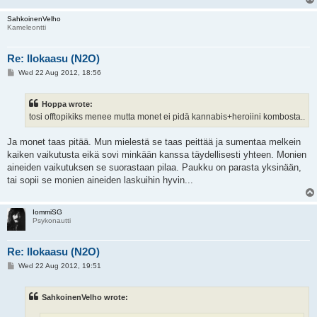
SahkoinenVelho
Kameleontti
Re: Ilokaasu (N2O)
P
Wed 22 Aug 2012, 18:56
o
s
t
Hoppa wrote:
tosi offtopikiks menee mutta monet ei pidä kannabis+heroiini kombosta..
Ja monet taas pitää. Mun mielestä se taas peittää ja sumentaa melkein
kaiken vaikutusta eikä sovi minkään kanssa täydellisesti yhteen. Monien
aineiden vaikutuksen se suorastaan pilaa. Paukku on parasta yksinään,
tai sopii se monien aineiden laskuihin hyvin...
IommiSG
Psykonautti
Re: Ilokaasu (N2O)
P
Wed 22 Aug 2012, 19:51
o
s
t
SahkoinenVelho wrote: