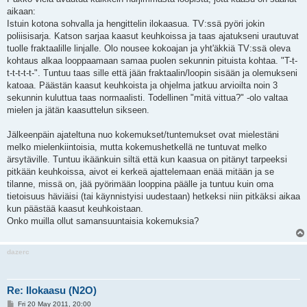
aikaan:
Istuin kotona sohvalla ja hengittelin ilokaasua. TV:ssä pyöri jokin
poliisisarja. Katson sarjaa kaasut keuhkoissa ja taas ajatukseni urautuvat
tuolle fraktaalille linjalle. Olo nousee kokoajan ja yht'äkkiä TV:ssä oleva
kohtaus alkaa looppaamaan samaa puolen sekunnin pituista kohtaa. "T-t-
t-t-t-t-t-". Tuntuu taas sille että jään fraktaalin/loopin sisään ja olemukseni
katoaa. Päästän kaasut keuhkoista ja ohjelma jatkuu arvioilta noin 3
sekunnin kuluttua taas normaalisti. Todellinen "mitä vittua?" -olo valtaa
mielen ja jätän kaasuttelun sikseen.
Jälkeenpäin ajateltuna nuo kokemukset/tuntemukset ovat mielestäni
melko mielenkiintoisia, mutta kokemushetkellä ne tuntuvat melko
ärsytäville. Tuntuu ikäänkuin siltä että kun kaasua on pitänyt tarpeeksi
pitkään keuhkoissa, aivot ei kerkeä ajattelemaan enää mitään ja se
tilanne, missä on, jää pyörimään looppina päälle ja tuntuu kuin oma
tietoisuus häviäisi (tai käynnistyisi uudestaan) hetkeksi niin pitkäksi aikaa
kun päästää kaasut keuhkoistaan.
Onko muilla ollut samansuuntaisia kokemuksia?
dazerc
Re: Ilokaasu (N2O)
P
Fri 20 May 2011, 20:00