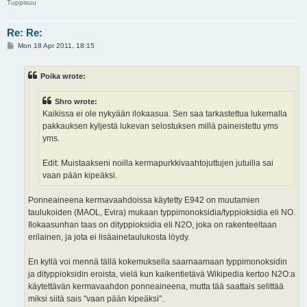
Tuppisuu
Re: Re:
P
Mon 18 Apr 2011, 18:15
o
s
t
Poika wrote:
Shro wrote:
Kaikissa ei ole nykyään ilokaasua. Sen saa tarkastettua lukemalla
pakkauksen kyljestä lukevan selostuksen millä paineistettu yms
yms.
Edit: Muistaakseni noilla kermapurkkivaahtojuttujen jutuilla sai
vaan pään kipeäksi.
Ponneaineena kermavaahdoissa käytetty E942 on muutamien
taulukoiden (MAOL, Evira) mukaan typpimonoksidia/typpioksidia eli NO.
Ilokaasunhan taas on dityppioksidia eli N2O, joka on rakenteeltaan
erilainen, ja jota ei lisäainetaulukosta löydy.
En kyllä voi mennä tällä kokemuksella saarnaamaan typpimonoksidin
ja dityppioksidin eroista, vielä kun kaikentietävä Wikipedia kertoo N2O:a
käytettävän kermavaahdon ponneaineena, mutta tää saattais selittää
miksi siitä sais "vaan pään kipeäksi".