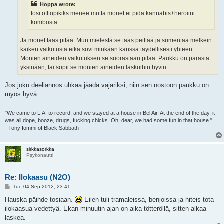
Hoppa wrote:
tosi offtopikiks menee mutta monet ei pidä kannabis+heroiini
kombosta..
Ja monet taas pitää. Mun mielestä se taas peittää ja sumentaa melkein
kaiken vaikutusta eikä sovi minkään kanssa täydellisesti yhteen.
Monien aineiden vaikutuksen se suorastaan pilaa. Paukku on parasta
yksinään, tai sopii se monien aineiden laskuihin hyvin...
Jos joku deeliannos uhkaa jäädä vajariksi, niin sen nostoon paukku on
myös hyvä.
"We came to L.A. to record, and we stayed at a house in Bel Air. At the end of the day, it
was all dope, booze, drugs, fucking chicks. Oh, dear, we had some fun in that house."
- Tony Iommi of Black Sabbath
sirkkasorkka
Psykonautti
Re: Ilokaasu (N2O)
P
Tue 04 Sep 2012, 23:41
o
s
Hauska päihde tosiaan.
Eilen tuli tramaleissa, benjoissa ja hiteis tota
t
ilokaasua vedettyä. Ekan minuutin ajan on aika tötteröllä, sitten alkaa
laskea.