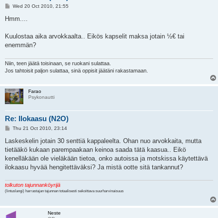
P
Wed 20 Oct 2010, 21:55
o
s
Hmm....
t
Kuulostaa aika arvokkaalta.. Eikös kapselit maksa jotain ½€ tai
enemmän?
Niin, teen jäätä toisinaan, se ruokani sulattaa.
Jos tahtoisit paljon sulattaa, sinä oppisit jäätäni rakastamaan.
Farao
Psykonautti
Re: Ilokaasu (N2O)
P
Thu 21 Oct 2010, 23:14
o
s
Laskeskelin jotain 30 senttiä kappaleelta. Ohan nuo arvokkaita, mutta
t
tietääkö kukaan parempaakaan keinoa saada tätä kaasua.. Eikö
kenelläkään ole vieläkään tietoa, onko autoissa ja motskissa käytettävä
ilokaasu hyvää hengitettäväksi? Ja mistä ootte sitä tankannut?
tolkuton tajunnanköyrijä
(lintuslangi) harrastajan tajunnan totaalisesti sekoittava suurharvinaisuus
Neste