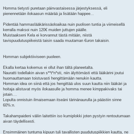
Homma tietysti puretaan päinvastaisessa järjestyksessä, eli
pienennetään ilokaasun määrää ja lisätään happee...
Pidentää hammaslääkärissäoloaikaa nuin puolisen tuntia ja viimeisellä
kerralla maksoi nuin 120€ muiden juttujen päälle.
Muistaakseni Kela ei korvannut tästä mitään, niistä
tavispuudutuspiikeistä taisin saada muutaman €uron takaisin.
Homman subjektiiviseen puoleen.
Ekalla kertaa kokemus ei ollut ihan tältä planeetalta.
Nauratti todellakin aivan s**t*n*sti, niin älyttömästi että lääkärini joutui
huomauttamaan toistuvasti hengittämään nenukin kautta.
Homman idea on siinä että jos hengittää ulos suun kautta niin lääkäri ja
hoitaja alistuvat myös ilokaasulle ja homma menee kimppakivaks tai
jotain....
Lopulta onnistuin ilmaisemaan itseäni tärinänaurulla ja päästiin sinne
60%:n.
Takahampaideni väliin laitettiin iso kumiplokki joten pystyin rentoutumaan
aivan täydellisesti.
Ensimmäinen tuntuma kipuun tuli tavallisten puudutuspiikkien kautta, ne