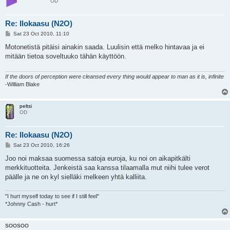
OD
Re: Ilokaasu (N2O)
P
Sat 23 Oct 2010, 11:10
o
s
Motonetistä pitäisi ainakin saada. Luulisin että melko hintavaa ja ei
t
mitään tietoa soveltuuko tähän käyttöön.
If the doors of perception were cleansed every thing would appear to man as it is, infinite
-William Blake
peltsi
OD
Re: Ilokaasu (N2O)
P
Sat 23 Oct 2010, 16:26
o
s
Joo noi maksaa suomessa satoja euroja, ku noi on aikapitkälti
t
merkkituotteita. Jenkeistä saa kanssa tilaamalla mut niihi tulee verot
päälle ja ne on kyl sielläki melkeen yhtä kalliita.
"I hurt myself today to see if I still feel"
*Johnny Cash - hurt*
SOOSOO