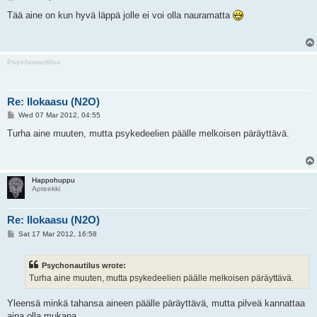
o
s
Tää aine on kun hyvä läppä jolle ei voi olla nauramatta
t
Psychonautilus
Re: Ilokaasu (N2O)
P
Wed 07 Mar 2012, 04:55
o
s
Turha aine muuten, mutta psykedeelien päälle melkoisen päräyttävä.
t
Happohuppu
Apteekki
Re: Ilokaasu (N2O)
P
Sat 17 Mar 2012, 16:58
o
s
t
Psychonautilus wrote:
Turha aine muuten, mutta psykedeelien päälle melkoisen päräyttävä.
Yleensä minkä tahansa aineen päälle päräyttävä, mutta pilveä kannattaa
aina olla mukana.