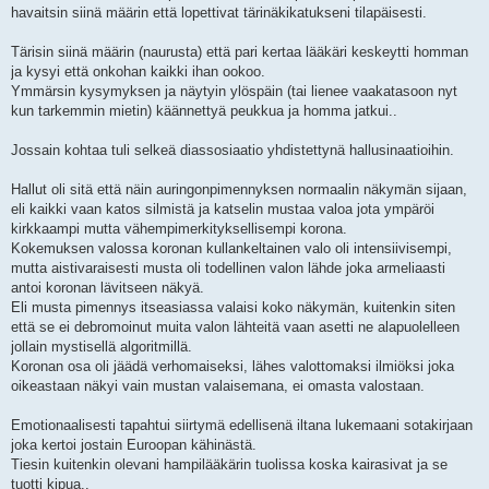
havaitsin siinä määrin että lopettivat tärinäkikatukseni tilapäisesti.
Tärisin siinä määrin (naurusta) että pari kertaa lääkäri keskeytti homman
ja kysyi että onkohan kaikki ihan ookoo.
Ymmärsin kysymyksen ja näytyin ylöspäin (tai lienee vaakatasoon nyt
kun tarkemmin mietin) käännettyä peukkua ja homma jatkui..
Jossain kohtaa tuli selkeä diassosiaatio yhdistettynä hallusinaatioihin.
Hallut oli sitä että näin auringonpimennyksen normaalin näkymän sijaan,
eli kaikki vaan katos silmistä ja katselin mustaa valoa jota ympäröi
kirkkaampi mutta vähempimerkityksellisempi korona.
Kokemuksen valossa koronan kullankeltainen valo oli intensiivisempi,
mutta aistivaraisesti musta oli todellinen valon lähde joka armeliaasti
antoi koronan lävitseen näkyä.
Eli musta pimennys itseasiassa valaisi koko näkymän, kuitenkin siten
että se ei debromoinut muita valon lähteitä vaan asetti ne alapuolelleen
jollain mystisellä algoritmillä.
Koronan osa oli jäädä verhomaiseksi, lähes valottomaksi ilmiöksi joka
oikeastaan näkyi vain mustan valaisemana, ei omasta valostaan.
Emotionaalisesti tapahtui siirtymä edellisenä iltana lukemaani sotakirjaan
joka kertoi jostain Euroopan kähinästä.
Tiesin kuitenkin olevani hampilääkärin tuolissa koska kairasivat ja se
tuotti kipua..