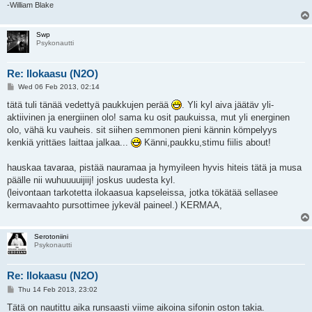
-William Blake
Swp
Psykonautti
Re: Ilokaasu (N2O)
P
Wed 06 Feb 2013, 02:14
o
s
tätä tuli tänää vedettyä paukkujen perää
. Yli kyl aiva jäätäv yli-
t
aktiivinen ja energiinen olo! sama ku osit paukuissa, mut yli energinen
olo, vähä ku vauheis. sit siihen semmonen pieni kännin kömpelyys
kenkiä yrittäes laittaa jalkaa...
Känni,paukku,stimu fiilis about!
hauskaa tavaraa, pistää nauramaa ja hymyileen hyvis hiteis tätä ja musa
päälle nii wuhuuuuijiij! joskus uudesta kyl.
(leivontaan tarkotetta ilokaasua kapseleissa, jotka tökätää sellasee
kermavaahto pursottimee jykeväl paineel.) KERMAA,
Serotoniini
Psykonautti
Re: Ilokaasu (N2O)
P
Thu 14 Feb 2013, 23:02
o
s
Tätä on nautittu aika runsaasti viime aikoina sifonin oston takia.