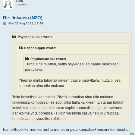
Skilla
Lepakko
Re: Ilokaasu (N2O)
P
Wed 22 Aug 2012, 18:49
o
s
t
Psychonautilus wrote:
Happohuppu wrote:
Psychonautilus wrote:
Turha aine muuten, mutta psykedeelien päälle melkoisen
päräyttävä.
Yleensä minkä tahansa aineen päälle päräyttävä, mutta pilveä
kannattaa aina olla mukana.
Totta helvetissä kannattaa. Pilveä kannattaa aina olla mukana
jokaisessa kombossa - se sopii aika lailla kaikkeen. En tähän hätään
keksi muita tilanteita mihin savu sopisi huonosti kuin jos on valvonut
pari-kolme yötä poreissa - silloin varsinkin sativainen pilvi tuppaa
buustimaan psykoottisia efektejä.
tosi offtopikiks menee mutta monet ei pidä kannabis+heroiini kombosta..