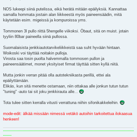
NOS lukeepi siinä putelissa, eikä herätä mitään epäilyksiä. Kannattaa
samalla hommata jostain alan liikkeestä myös paineensäädin, mitä
käytetään esim. migeissä ja kompuroissa yms.
Tommonen 3l pullo riittä 5hengelle viikoksi. Öbaut, sitä on muist. jotain
tyyliin 80bar paineella siinä pullossa.
Suomalaisista jenkkiautotarvikeliikkeistä saa suht hyvään hintaan.
Woikoski voi täyttää noitakin pulloja.
Virosta saa tosin puolta halvemmalla tommosen pullon ja
paineensäätimet, monet yksityiset firmat täyttää sitten kyllä niitä.
Mutta jonkin verran pitää olla autotekniikasta perillä, ettei ala
epäilyttämään.
Elikäs, kun sitä menette ostamaan, niin ottakaa alle jonkun tutun tutun
"tuning" -auto tai sit joku jenkkirauta alle...
Tota tulee sitten kerralla vitusti verrattuna niihin sifonikakkeleihin.
mode-edit: älkää missään nimessä vetäkö autoihin tarkoitettua ilokaasua
henkeen!
-----------------------------------------------------------------------------------------------------------
-------