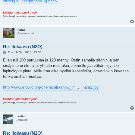
viewtopic.php?p=58567#p58567
tolkuton tajunnanköyrijä
(lintuslangi) harrastajan tajunnan totaalisesti sekoittava suurharvinaisuus
Farao
Psykonautti
Re: Ilokaasu (N2O)
P
Tue 19 Oct 2010, 13:56
o
s
Eilen tuli 200 patruunaa ja 120 menny. Ostin samalla sifonin ja sen
t
sisäpinta ei ole tullut yhtään mustaksi, sormelle jää vähän öljyinen
läpinäkyvä pinta. Vaikuttaa aika hyviltä kapseleilta, erowidinkin kuvassa
töhkä on ihan mustaa.
http://www.erowid.org/chemicals/show_im ... inant1.jpg
tolkuton tajunnanköyrijä
(lintuslangi) harrastajan tajunnan totaalisesti sekoittava suurharvinaisuus
Lautturi
Lepakko
Re: Ilokaasu (N2O)