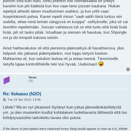
puristin siitä kuin hullu, tuntu jotenkin tosi voimakkaalta se yhteys
kaveriin kun piti kädestä kun itse vaan lensi jossain kaukana. Hiukan
repeilyä aiheutti äänen muuttuminen oudoksi, ja kun yritti vaan
itsepintaisesti puhua. Kaveri repeili minun "uaah aahh tämä tuntuu niin
oudolta, whee minä lennän sängyssä on kuoppa" -selitykselle, joka sit sai
itsenikin repeilemään. Jossain vaiheessa tuli se että tuntu että lisää lisää
lisää, piti sit tauko pitää. Istualtaan ja seisoen oli hauskaa, kun Shpongle
soi ja olo kimpoili katosta seiniin.
Ainut haittavaikutus oli että pienoista päänsärkyä oli havaittavissa, plus
helposti olis jatkanut pidempäänkin, mut loppu tietysti kesken.
Mahtavinta oli, kun uskalsin laskea irti ja antaa mennä. Tämmöselle
tietyllä tapaa kontrollifriikille teki tosi hyvää. Uudestaan!
Neste
OD
Re: Ilokaasu (N2O)
P
Tue 15 Jan 2013, 13:36
o
s
Lähde? Mä en nyt pikaisesti löytänyt kuin juttua jätevedenkäsittelystä
t
ym. ja olen muutenkin kuullut kohtalaisen luotettavasta lähteestä että tuo
kiihdytysautoihin tarkoitettu tavara olisi putsia.
If the doors of perception were cleansed every thing would appear to man as it is, infinite