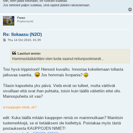
Niin, teen jäätä toisinaan, se ruokani sulattaa.
Jos tahtoisit paljon sulattaa, sinä oppisit jäätäni rakastamaan.
Farao
Psykonautti
Re: Ilokaasu (N2O)
P
Thu 14 Oct 2010, 01:35
o
s
t
Lautturi wrote:
Hammaslääkäriltäni olen tuota saanut reilunpuoleisesti...
Tosi hyvä trippistoori! Hienosti kuvailtu. Innostaa kokeilemaan tollasta
jatkuvaa saantia..
Jos hommais livopania?
Tilasin kapseleita yks päivä. Vielä eivät oo tulleet, mutta väittivät
sivuillaan että ovat ihan puhtaita, toisin kuin täällä väitettiin ettei olis.
Mainospuheita sit vaa?
ei kauppojen nimiä, ok?
edit: Kuka täällä mitään kauppojen nimiä on maininnutkaan? Mainitsin
tuotemerkkejä, se ei tietääkseni ole kiellettyä. Poistakaa myös tästä
postauksesta KAUPPOJEN NIMET!