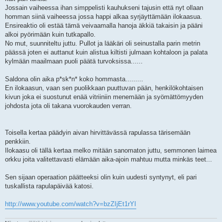
Jossain vaiheessa ihan simppelisti kauhukseni tajusin että nyt ollaan
homman siinä vaiheessa jossa happi alkaa syrjäyttämään ilokaasua.
Ensireaktio oli estää tämä veivaamalla hanoja äkkiä takaisin ja pääni
alkoi pyörimään kuin tutkapallo.
No mut, suunniteltu juttu. Pullot ja lääkäri oli seinustalla parin metrin
päässä joten ei auttanut kuin alistua kiltisti julmaan kohtaloon ja palata
kylmään maailmaan puoli päätä turvoksissa......
Saldona olin aika p*sk*n* koko hommasta.........
En ilokaasun, vaan sen puolikkaan puuttuvan pään, henkilökohtaisen
kivun joka ei suostunut enää vitriiniin menemään ja syömättömyyden
johdosta jota oli takana vuorokauden verran.
Toisella kertaa päädyin aivan hirvittävässä rapulassa tärisemään
penkkiin.
Ilokaasu oli tällä kertaa melko mitään sanomaton juttu, semmonen laimea
orkku joita valitettavasti elämään aika-ajoin mahtuu mutta minkäs teet...
Sen sijaan operaation päätteeksi olin kuin uudesti syntynyt, eli pari
tuskallista rapulapäivää katosi.
http://www.youtube.com/watch?v=bzZIjEt1rYI