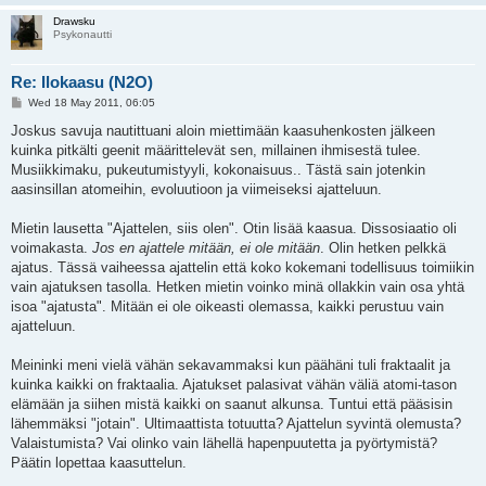
Drawsku
Psykonautti
Re: Ilokaasu (N2O)
P
Wed 18 May 2011, 06:05
o
s
Joskus savuja nautittuani aloin miettimään kaasuhenkosten jälkeen
t
kuinka pitkälti geenit määrittelevät sen, millainen ihmisestä tulee.
Musiikkimaku, pukeutumistyyli, kokonaisuus.. Tästä sain jotenkin
aasinsillan atomeihin, evoluutioon ja viimeiseksi ajatteluun.
Mietin lausetta "Ajattelen, siis olen". Otin lisää kaasua. Dissosiaatio oli
voimakasta.
Jos en ajattele mitään, ei ole mitään
. Olin hetken pelkkä
ajatus. Tässä vaiheessa ajattelin että koko kokemani todellisuus toimiikin
vain ajatuksen tasolla. Hetken mietin voinko minä ollakkin vain osa yhtä
isoa "ajatusta". Mitään ei ole oikeasti olemassa, kaikki perustuu vain
ajatteluun.
Meininki meni vielä vähän sekavammaksi kun päähäni tuli fraktaalit ja
kuinka kaikki on fraktaalia. Ajatukset palasivat vähän väliä atomi-tason
elämään ja siihen mistä kaikki on saanut alkunsa. Tuntui että pääsisin
lähemmäksi "jotain". Ultimaattista totuutta? Ajattelun syvintä olemusta?
Valaistumista? Vai olinko vain lähellä hapenpuutetta ja pyörtymistä?
Päätin lopettaa kaasuttelun.