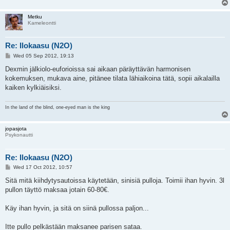
Metku
Kameleontti
Re: Ilokaasu (N2O)
P
Wed 05 Sep 2012, 19:13
o
s
Dexmin jälkiolo-euforioissa sai aikaan päräyttävän harmonisen
t
kokemuksen, mukava aine, pitänee tilata lähiaikoina tätä, sopii aikalailla
kaiken kylkiäisiksi.
In the land of the blind, one-eyed man is the king
jopasjota
Psykonautti
Re: Ilokaasu (N2O)
P
Wed 17 Oct 2012, 10:57
o
s
Sitä mitä kiihdytysautoissa käytetään, sinisiä pulloja. Toimii ihan hyvin. 3l
t
pullon täyttö maksaa jotain 60-80€.
Käy ihan hyvin, ja sitä on siinä pullossa paljon...
Itte pullo pelkästään maksanee parisen sataa.