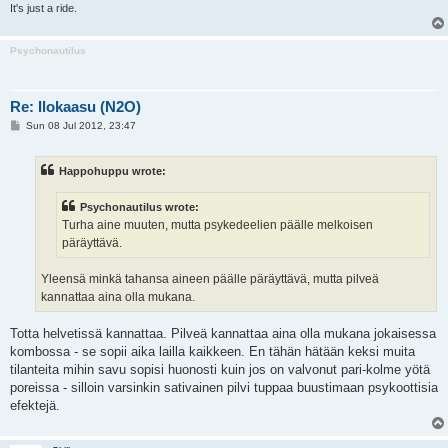
It's just a ride.
Psychonautilus
Re: Ilokaasu (N2O)
P
Sun 08 Jul 2012, 23:47
o
s
t
Happohuppu wrote:
Psychonautilus wrote:
Turha aine muuten, mutta psykedeelien päälle melkoisen
päräyttävä.
Yleensä minkä tahansa aineen päälle päräyttävä, mutta pilveä
kannattaa aina olla mukana.
Totta helvetissä kannattaa. Pilveä kannattaa aina olla mukana jokaisessa
kombossa - se sopii aika lailla kaikkeen. En tähän hätään keksi muita
tilanteita mihin savu sopisi huonosti kuin jos on valvonut pari-kolme yötä
poreissa - silloin varsinkin sativainen pilvi tuppaa buustimaan psykoottisia
efektejä.