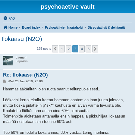
psychoactive vault
FAQ
Home
Board index
Psykoaktiivien hautaholvi
Dissosiatiivit & deliriantit
Ilokaasu (N2O)
1
2
3
4
5
Previous
Next
125 posts
Lautturi
Lepakko
Re: Ilokaasu (N2O)
P
Wed 23 Jun 2010, 23:00
o
s
Hammaslääkäriltäni olen tuota saanut reilunpuoleisesti...
t
Lääkärini kertoi ekalla kertaa homman anatomian ihan juurta jaksaen,
mutta koska pidättelin p*sk** kauhusta en aivan varma luvuista ole.
Koulutettu lääkäri saa antaa aina 60% pitoisuutta.
Toimenpide aloitetaan antamalla ensin happea ja pikkuhiljaa ilokaasun
määrää nostetaan aina tuonne 60% asti.
Tuo 60% on todella kova annos, 30% vastaa 15mg morfiinia.