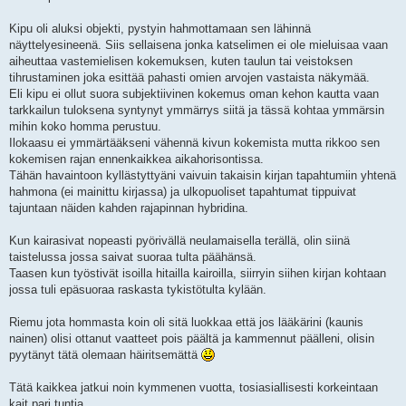
Kipu oli aluksi objekti, pystyin hahmottamaan sen lähinnä
näyttelyesineenä. Siis sellaisena jonka katselimen ei ole mieluisaa vaan
aiheuttaa vastemielisen kokemuksen, kuten taulun tai veistoksen
tihrustaminen joka esittää pahasti omien arvojen vastaista näkymää.
Eli kipu ei ollut suora subjektiivinen kokemus oman kehon kautta vaan
tarkkailun tuloksena syntynyt ymmärrys siitä ja tässä kohtaa ymmärsin
mihin koko homma perustuu.
Ilokaasu ei ymmärtääkseni vähennä kivun kokemista mutta rikkoo sen
kokemisen rajan ennenkaikkea aikahorisontissa.
Tähän havaintoon kyllästyttyäni vaivuin takaisin kirjan tapahtumiin yhtenä
hahmona (ei mainittu kirjassa) ja ulkopuoliset tapahtumat tippuivat
tajuntaan näiden kahden rajapinnan hybridina.
Kun kairasivat nopeasti pyörivällä neulamaisella terällä, olin siinä
taistelussa jossa saivat suoraa tulta päähänsä.
Taasen kun työstivät isoilla hitailla kairoilla, siirryin siihen kirjan kohtaan
jossa tuli epäsuoraa raskasta tykistötulta kylään.
Riemu jota hommasta koin oli sitä luokkaa että jos lääkärini (kaunis
nainen) olisi ottanut vaatteet pois päältä ja kammennut päälleni, olisin
pyytänyt tätä olemaan häiritsemättä
Tätä kaikkea jatkui noin kymmenen vuotta, tosiasiallisesti korkeintaan
kait pari tuntia.