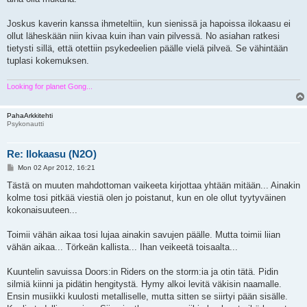
Joskus kaverin kanssa ihmeteltiin, kun sienissä ja hapoissa ilokaasu ei
ollut läheskään niin kivaa kuin ihan vain pilvessä. No asiahan ratkesi
tietysti sillä, että otettiin psykedeelien päälle vielä pilveä. Se vähintään
tuplasi kokemuksen.
Looking for planet Gong...
PahaArkkitehti
Psykonautti
Re: Ilokaasu (N2O)
P
Mon 02 Apr 2012, 16:21
o
s
Tästä on muuten mahdottoman vaikeeta kirjottaa yhtään mitään... Ainakin
t
kolme tosi pitkää viestiä olen jo poistanut, kun en ole ollut tyytyväinen
kokonaisuuteen...
Toimii vähän aikaa tosi lujaa ainakin savujen päälle. Mutta toimii liian
vähän aikaa... Törkeän kallista... Ihan veikeetä toisaalta...
Kuuntelin savuissa Doors:in Riders on the storm:ia ja otin tätä. Pidin
silmiä kiinni ja pidätin hengitystä. Hymy alkoi levitä väkisin naamalle.
Ensin musiikki kuulosti metalliselle, mutta sitten se siirtyi pään sisälle.