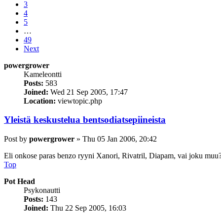
3
4
5
…
49
Next
powergrower
Kameleontti
Posts:
583
Joined:
Wed 21 Sep 2005, 17:47
Location:
viewtopic.php
Yleistä keskustelua bentsodiatsepiineista
Post
by
powergrower
»
Thu 05 Jan 2006, 20:42
Eli onkose paras benzo ryyni Xanori, Rivatril, Diapam, vai joku muu
Top
Pot Head
Psykonautti
Posts:
143
Joined:
Thu 22 Sep 2005, 16:03