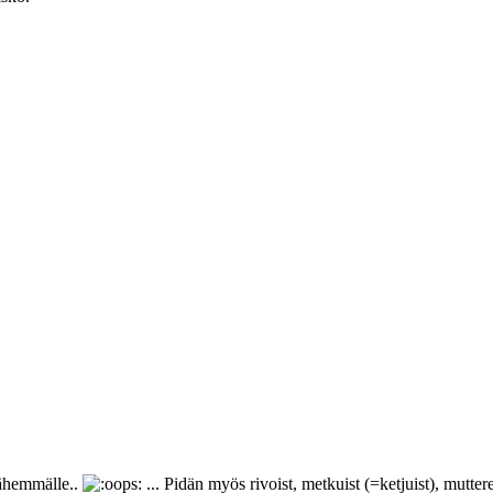
 vähemmälle..
... Pidän myös rivoist, metkuist (=ketjuist), mutterei