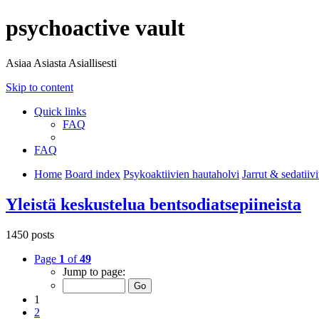
psychoactive vault
Asiaa Asiasta Asiallisesti
Skip to content
Quick links
FAQ
FAQ
Home
Board index
Psykoaktiivien hautaholvi
Jarrut & sedatiivi
Yleistä keskustelua bentsodiatsepiineista
1450 posts
Page
1
of
49
Jump to page:
1
2