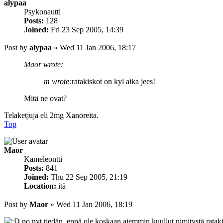
alypaa
Psykonautti
Posts:
128
Joined:
Fri 23 Sep 2005, 14:39
Post
by
alypaa
»
Wed 11 Jan 2006, 18:17
Maor wrote:
m wrote:
ratakiskot on kyl aika jees!
Mitä ne ovat?
Telaketjuja eli 2mg Xanoreita.
Top
Maor
Kameleontti
Posts:
841
Joined:
Thu 22 Sep 2005, 21:19
Location:
itä
Post
by
Maor
»
Wed 11 Jan 2006, 18:19
no nyt tiedän, enpä ole koskaan aiemmin kuullut nimitystä ratak