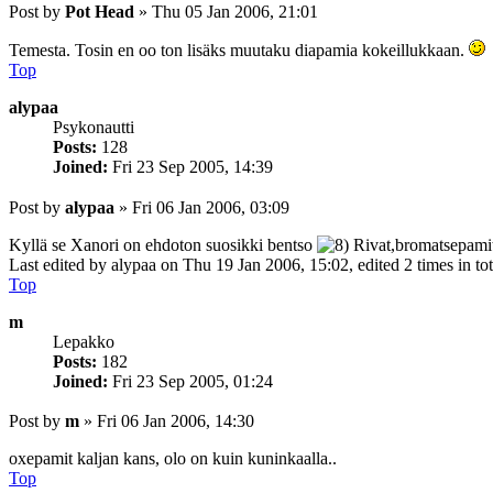
Post
by
Pot Head
»
Thu 05 Jan 2006, 21:01
Temesta. Tosin en oo ton lisäks muutaku diapamia kokeillukkaan.
Top
alypaa
Psykonautti
Posts:
128
Joined:
Fri 23 Sep 2005, 14:39
Post
by
alypaa
»
Fri 06 Jan 2006, 03:09
Kyllä se Xanori on ehdoton suosikki bentso
Rivat,bromatsepamit
Last edited by
alypaa
on Thu 19 Jan 2006, 15:02, edited 2 times in tot
Top
m
Lepakko
Posts:
182
Joined:
Fri 23 Sep 2005, 01:24
Post
by
m
»
Fri 06 Jan 2006, 14:30
oxepamit kaljan kans, olo on kuin kuninkaalla..
Top