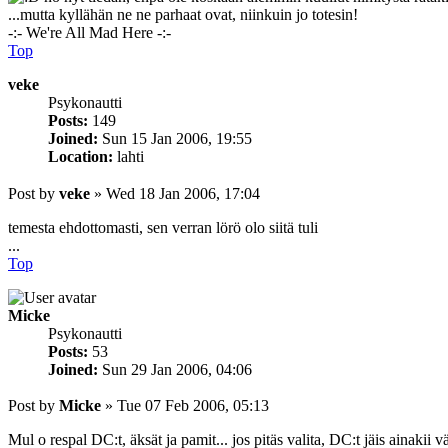
...mutta kyllähän ne ne parhaat ovat, niinkuin jo totesin!
-:- We're All Mad Here -:-
Top
veke
Psykonautti
Posts:
149
Joined:
Sun 15 Jan 2006, 19:55
Location:
lahti
Post
by
veke
»
Wed 18 Jan 2006, 17:04
temesta ehdottomasti, sen verran lörö olo siitä tuli
...
Top
Micke
Psykonautti
Posts:
53
Joined:
Sun 29 Jan 2006, 04:06
Post
by
Micke
»
Tue 07 Feb 2006, 05:13
Mul o respal DC:t, äksät ja pamit... jos pitäs valita, DC:t jäis ainakii