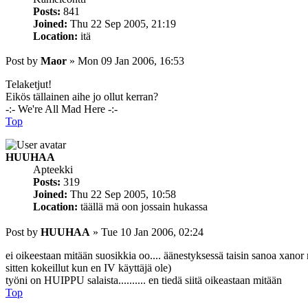
Posts:
841
Joined:
Thu 22 Sep 2005, 21:19
Location:
itä
Post
by
Maor
»
Mon 09 Jan 2006, 16:53
Telaketjut!
Eikös tällainen aihe jo ollut kerran?
-:- We're All Mad Here -:-
Top
HUUHAA
Apteekki
Posts:
319
Joined:
Thu 22 Sep 2005, 10:58
Location:
täällä mä oon jossain hukassa
Post
by
HUUHAA
»
Tue 10 Jan 2006, 02:24
ei oikeestaan mitään suosikkia oo.... äänestyksessä taisin sanoa xano
sitten kokeillut kun en IV käyttäjä ole)
työni on HUIPPU salaista.......... en tiedä siitä oikeastaan mitään
Top