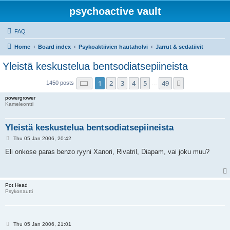
psychoactive vault
FAQ
Home
Board index
Psykoaktiivien hautaholvi
Jarrut & sedatiivit
Yleistä keskustelua bentsodiatsepiineista
Page
1
of
49
1
2
3
4
5
49
Next
1450 posts
…
powergrower
Kameleontti
Yleistä keskustelua bentsodiatsepiineista
P
Thu 05 Jan 2006, 20:42
o
s
Eli onkose paras benzo ryyni Xanori, Rivatril, Diapam, vai joku muu?
t
Pot Head
Psykonautti
P
Thu 05 Jan 2006, 21:01
o