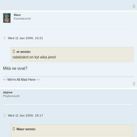
Maor
Kameleontti
P
Wed 11 Jan 2006, 10:21
o
s
t
m wrote:
ratakiskot on kyl aika jees!
Mitä ne ovat?
-:- We're All Mad Here -:-
alypaa
Psykonautti
P
Wed 11 Jan 2006, 18:17
o
s
t
Maor wrote: