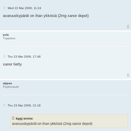
P
Wed 22 Mar 2006, 11:24
o
s
avaruuskypärät on ihan ykkösiä (2mg xanor depot)
t
pula
Tuppisuu
P
Thu 23 Mar 2006, 17:48
o
s
xanor tietty
t
alypaa
Psykonautti
P
Thu 23 Mar 2006, 21:18
o
s
t
kggj wrote:
avaruuskypärät on ihan ykkösiä (2mg xanor depot)