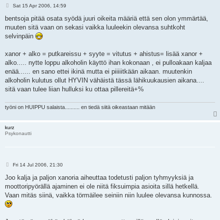
P
Sat 15 Apr 2006, 14:59
o
s
bentsoja pitää osata syödä juuri oikeita määriä että sen olon ymmärtää,
t
muuten sitä vaan on sekasi vaikka luuleekin olevansa suhtkoht
selvinpäin
xanor + alko = putkareissu + syyte = vitutus + ahistus= lisää xanor +
alko..... nytte loppu alkoholin käyttö ihan kokonaan , ei pulloakaan kaljaa
enää...... en sano ettei ikinä mutta ei piiiiitkään aikaan. muutenkin
alkoholin kulutus ollut HYVIN vähäistä tässä lähikuukausien aikana....
sitä vaan tulee liian hulluksi ku ottaa pillereitä+%
työni on HUIPPU salaista.......... en tiedä siitä oikeastaan mitään
kurz
Psykonautti
P
Fri 14 Jul 2006, 21:30
o
s
Joo kalja ja paljon xanoria aiheuttaa todetusti paljon tyhmyyksiä ja
t
moottoripyörällä ajaminen ei ole niitä fiksuimpia asioita sillä hetkellä.
Vaan mitäs siinä, vaikka törmäilee seiniin niin luulee olevansa kunnossa.