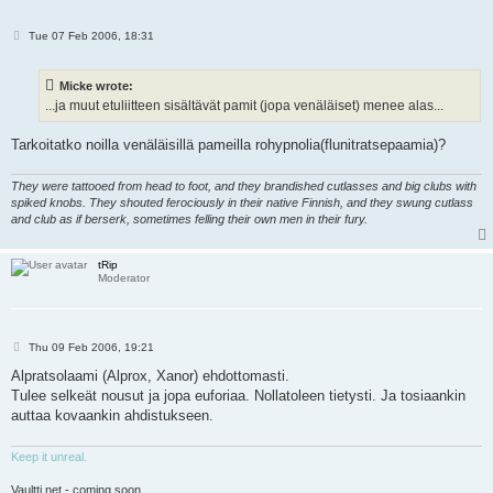
P
Tue 07 Feb 2006, 18:31
o
s
t
Micke wrote:
...ja muut etuliitteen sisältävät pamit (jopa venäläiset) menee alas...
Tarkoitatko noilla venäläisillä pameilla rohypnolia(flunitratsepaamia)?
They were tattooed from head to foot, and they brandished cutlasses and big clubs with
spiked knobs. They shouted ferociously in their native Finnish, and they swung cutlass
and club as if berserk, sometimes felling their own men in their fury.
tRip
Moderator
P
Thu 09 Feb 2006, 19:21
o
s
Alpratsolaami (Alprox, Xanor) ehdottomasti.
t
Tulee selkeät nousut ja jopa euforiaa. Nollatoleen tietysti. Ja tosiaankin
auttaa kovaankin ahdistukseen.
Keep it unreal.
Vaultti.net - coming soon..