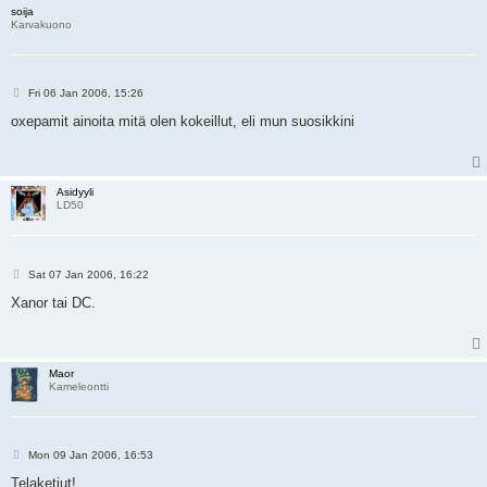
soija
Karvakuono
P
Fri 06 Jan 2006, 15:26
o
s
oxepamit ainoita mitä olen kokeillut, eli mun suosikkini
t
Asidyyli
LD50
P
Sat 07 Jan 2006, 16:22
o
s
Xanor tai DC.
t
Maor
Kameleontti
P
Mon 09 Jan 2006, 16:53
o
s
Telaketjut!