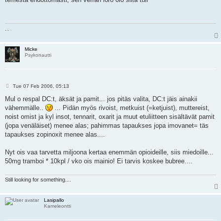
t
...
Micke
Psykonautti
P
Tue 07 Feb 2006, 05:13
o
s
Mul o respal DC:t, äksät ja pamit... jos pitäs valita, DC:t jäis ainakii
t
vähemmälle..
... Pidän myös rivoist, metkuist (=ketjuist), muttereist,
noist omist ja kyl insot, tennarit, oxarit ja muut etuliitteen sisältävät pamit
(jopa venäläiset) menee alas; pahimmas tapaukses jopa imovanet= täs
tapaukses zopinoxit menee alas....
Nyt ois vaa tarvetta miljoona kertaa enemmän opioideille, siis miedoille...
50mg tramboi * 10kpl / vko ois mainio! Ei tarvis koskee bubree....
Still looking for something....
Lasipallo
Kameleontti