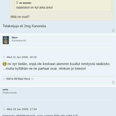
m wrote:
ratakiskot on kyl aika jees!
Mitä ne ovat?
Telaketjuja eli 2mg Xanoreita.
Maor
Kameleontti
P
Wed 11 Jan 2006, 18:19
o
s
no nyt tiedän, enpä ole koskaan aiemmin kuullut nimitystä ratakisko.
t
...mutta kyllähän ne ne parhaat ovat, niinkuin jo totesin!
-:- We're All Mad Here -:-
veke
Psykonautti
P
Wed 18 Jan 2006, 17:04
o
s
temesta ehdottomasti, sen verran lörö olo siitä tuli