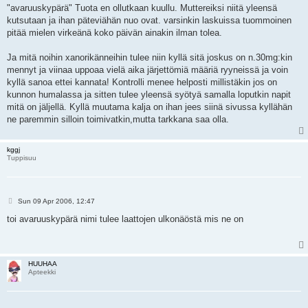
"avaruuskypärä" Tuota en ollutkaan kuullu. Muttereiksi niitä yleensä
kutsutaan ja ihan päteviähän nuo ovat. varsinkin laskuissa tuommoinen
pitää mielen virkeänä koko päivän ainakin ilman tolea.
Ja mitä noihin xanorikänneihin tulee niin kyllä sitä joskus on n.30mg:kin
mennyt ja viinaa uppoaa vielä aika järjettömiä määriä ryyneissä ja voin
kyllä sanoa ettei kannata! Kontrolli menee helposti millistäkin jos on
kunnon humalassa ja sitten tulee yleensä syötyä samalla loputkin napit
mitä on jäljellä. Kyllä muutama kalja on ihan jees siinä sivussa kyllähän
ne paremmin silloin toimivatkin,mutta tarkkana saa olla.
kggj
Tuppisuu
P
Sun 09 Apr 2006, 12:47
o
s
toi avaruuskypärä nimi tulee laattojen ulkonäöstä mis ne on
t
HUUHAA
Apteekki