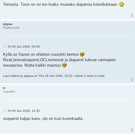
s
Temesta. Tosin en oo ton lisäks muutaku diapamia kokeillukkaan.
t
alypaa
Psykonautti
P
Fri 06 Jan 2006, 03:09
o
s
Kyllä se Xanori on ehdoton suosikki bentso
t
Rivat,bromatsepamit,DCt,temestat ja diapamit tulevat varmaanki
seuraavina. Mutta kaikki maistuu
Last edited by
alypaa
on Thu 19 Jan 2006, 15:02, edited 2 times in total.
m
Lepakko
P
Fri 06 Jan 2006, 14:30
o
s
oxepamit kaljan kans, olo on kuin kuninkaalla..
t