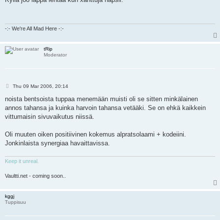
t
-:- We're All Mad Here -:-
tRip
Moderator
P
Thu 09 Mar 2006, 20:14
o
s
noista bentsoista tuppaa menemään muisti oli se sitten minkälainen
t
annos tahansa ja kuinka harvoin tahansa vetääki. Se on ehkä kaikkein
vittumaisin sivuvaikutus niissä.
Oli muuten oiken positiivinen kokemus alpratsolaami + kodeiini.
Jonkinlaista synergiaa havaittavissa.
Keep it unreal.
Vaultti.net - coming soon..
kggj
Tuppisuu