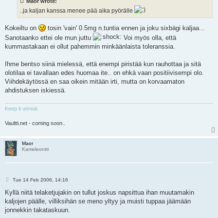
Maor wrote:
..ja kaljan kanssa menee pää aika pyörälle
Kokeiltu on
tosin 'vain' 0.5mg n.tuntia ennen ja joku sixbägi kaljaa...
Sanotaanko ettei ole mun juttu
Voi myös olla, että
kummastakaan ei ollut pahemmin minkäänlaista toleranssia.
Ihme bentso siinä mielessä, että enempi piristää kun rauhottaa ja sitä
olotilaa ei tavallaan edes huomaa ite.. on ehkä vaan positiivisempi olo.
Viihdekäytössä en saa oikein mitään irti, mutta on korvaamaton
ahdistuksen iskiessä.
Keep it unreal.
Vaultti.net - coming soon..
Maor
Kameleontti
P
Tue 14 Feb 2006, 14:16
o
s
Kyllä niitä telaketjujakin on tullut joskus napsittua ihan muutamakin
t
kaljojen päälle, villiksihän se meno yltyy ja muisti tuppaa jäämään
jonnekkin takataskuun.