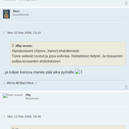
Maor
Kameleontti
P
Mon 13 Feb 2006, 13:10
o
s
t
tRip wrote:
Alpratsolaami (Alprox, Xanor) ehdottomasti.
Tulee selkeät nousut ja jopa euforiaa. Nollatoleen tietysti. Ja tosiaankin
auttaa kovaankin ahdistukseen.
..ja kaljan kanssa menee pää aika pyörälle
-:- We're All Mad Here -:-
tRip
Moderator
P
Mon 13 Feb 2006, 19:46
o
s
t