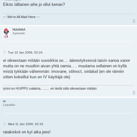
t
Eikös tällainen aihe jo ollut kerran?
-:- We're All Mad Here -:-
HUUHAA
Apteekki
P
Tue 10 Jan 2006, 02:24
o
s
ei oikeestaan mitään suosikkia oo.... äänestyksessä taisin sanoa xanor
t
mutta on ne muutkin aivan yhtä namia..... muutama sellainen on kyllä
mistä tykkään vähemmän: imovane, stilnoct, sirdalud (en ole ränniin
sitten kokeillut kun en IV käyttäjä ole)
työni on HUIPPU salaista.......... en tiedä siitä oikeastaan mitään
m
Lepakko
P
Wed 11 Jan 2006, 02:16
o
s
ratakiskot on kyl aika jees!
t