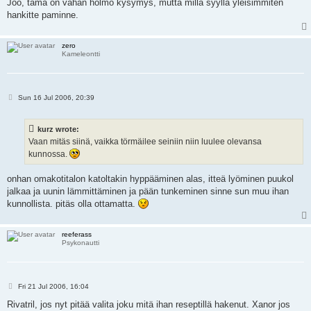
Joo, tämä on vähän hölmö kysymys, mutta millä syyllä yleisimmiten
hankitte paminne.
zero
Kameleontti
P
Sun 16 Jul 2006, 20:39
o
s
t
kurz wrote:
Vaan mitäs siinä, vaikka törmäilee seiniin niin luulee olevansa
kunnossa.
onhan omakotitalon katoltakin hyppääminen alas, itteä lyöminen puukol
jalkaa ja uunin lämmittäminen ja pään tunkeminen sinne sun muu ihan
kunnollista. pitäs olla ottamatta.
reeferass
Psykonautti
P
Fri 21 Jul 2006, 16:04
o
s
Rivatril, jos nyt pitää valita joku mitä ihan reseptillä hakenut. Xanor jos
t