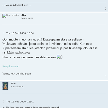
-:- We're All Mad Here -:-
tRip
Moderator
P
Thu 16 Feb 2006, 15:34
o
s
Oon muuten huomannu, että Diatsepaamista saa sellasen
t
'mukavan pöhnän', josta tosin en kovinkaan edes pidä. Kun taas
Alpratsolaamista tulee jotenkin pirteämpi ja positiivisempi olo, ei siis
niinkään rauhottava.
Niin ja Tenox on paras nukahtamiseen
Keep it unreal.
Vaultti.net - coming soon..
Maor
Kameleontti
P
Thu 16 Feb 2006, 16:41
o
s
Kyllä joo läppä lentää kun xanttuja napsii.