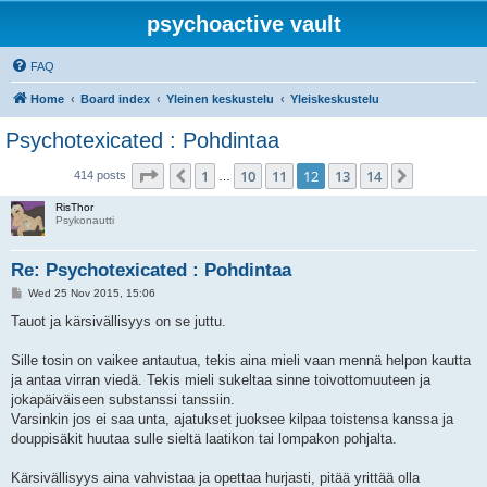
psychoactive vault
FAQ
Home
Board index
Yleinen keskustelu
Yleiskeskustelu
Psychotexicated : Pohdintaa
Page
12
of
14
1
10
11
12
13
14
Previous
Next
414 posts
…
RisThor
Psykonautti
Re: Psychotexicated : Pohdintaa
P
Wed 25 Nov 2015, 15:06
o
s
Tauot ja kärsivällisyys on se juttu.
t
Sille tosin on vaikee antautua, tekis aina mieli vaan mennä helpon kautta
ja antaa virran viedä. Tekis mieli sukeltaa sinne toivottomuuteen ja
jokapäiväiseen substanssi tanssiin.
Varsinkin jos ei saa unta, ajatukset juoksee kilpaa toistensa kanssa ja
douppisäkit huutaa sulle sieltä laatikon tai lompakon pohjalta.
Kärsivällisyys aina vahvistaa ja opettaa hurjasti, pitää yrittää olla