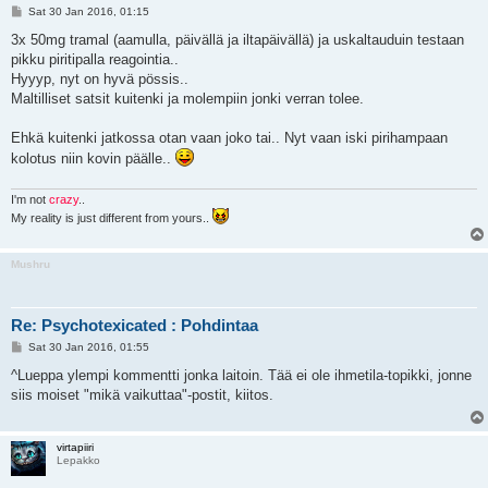
P
Sat 30 Jan 2016, 01:15
o
s
3x 50mg tramal (aamulla, päivällä ja iltapäivällä) ja uskaltauduin testaan
t
pikku piritipalla reagointia..
Hyyyp, nyt on hyvä pössis..
Maltilliset satsit kuitenki ja molempiin jonki verran tolee.
Ehkä kuitenki jatkossa otan vaan joko tai.. Nyt vaan iski pirihampaan
kolotus niin kovin päälle..
I'm not
crazy
..
My reality is just different from yours..
Mushru
Re: Psychotexicated : Pohdintaa
P
Sat 30 Jan 2016, 01:55
o
s
^Lueppa ylempi kommentti jonka laitoin. Tää ei ole ihmetila-topikki, jonne
t
siis moiset "mikä vaikuttaa"-postit, kiitos.
virtapiiri
Lepakko