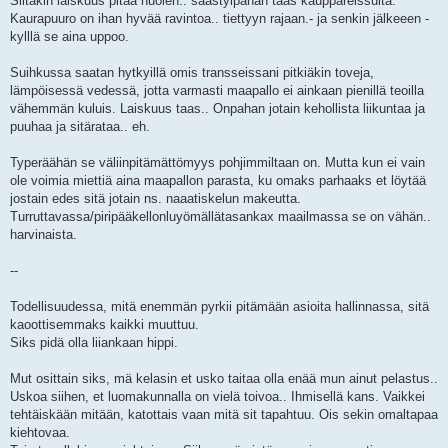
Siitäkin laiskuus pitää huolen.. säästyipähän taas kauppareissulta.
Kaurapuuro on ihan hyvää ravintoa.. tiettyyn rajaan.- ja senkin jälkeeen -
kylllä se aina uppoo.
Suihkussa saatan hytkyillä omis transseissani pitkiäkin toveja,
lämpöisessä vedessä, jotta varmasti maapallo ei ainkaan pienillä teoilla
vähemmän kuluis. Laiskuus taas.. Onpahan jotain kehollista liikuntaa ja
puuhaa ja sitärataa.. eh.
Typeräähän se väliinpitämättömyys pohjimmiltaan on. Mutta kun ei vain
ole voimia miettiä aina maapallon parasta, ku omaks parhaaks et löytää
jostain edes sitä jotain ns. naaatiskelun makeutta.
Turruttavassa/piripääkellonluyömällätasankax maailmassa se on vähän..
harvinaista.
--
Todellisuudessa, mitä enemmän pyrkii pitämään asioita hallinnassa, sitä
kaoottisemmaks kaikki muuttuu.
Siks pidä olla liiankaan hippi.
Mut osittain siks, mä kelasin et usko taitaa olla enää mun ainut pelastus..
Uskoa siihen, et luomakunnalla on vielä toivoa.. Ihmisellä kans. Vaikkei
tehtäiskään mitään, katottais vaan mitä sit tapahtuu. Ois sekin omaltapaa
kiehtovaa.