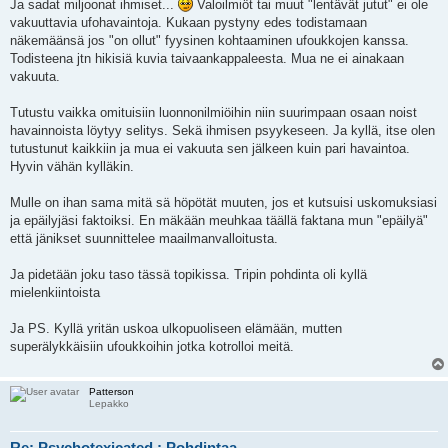
Ja sadat miljoonat ihmiset...
Valoilmiöt tai muut "lentävät jutut" ei ole
vakuuttavia ufohavaintoja. Kukaan pystyny edes todistamaan
näkemäänsä jos "on ollut" fyysinen kohtaaminen ufoukkojen kanssa.
Todisteena jtn hikisiä kuvia taivaankappaleesta. Mua ne ei ainakaan
vakuuta.
Tutustu vaikka omituisiin luonnonilmiöihin niin suurimpaan osaan noist
havainnoista löytyy selitys. Sekä ihmisen psyykeseen. Ja kyllä, itse olen
tutustunut kaikkiin ja mua ei vakuuta sen jälkeen kuin pari havaintoa.
Hyvin vähän kylläkin.
Mulle on ihan sama mitä sä höpötät muuten, jos et kutsuisi uskomuksiasi
ja epäilyjäsi faktoiksi. En mäkään meuhkaa täällä faktana mun "epäilyä"
että jänikset suunnittelee maailmanvalloitusta.
Ja pidetään joku taso tässä topikissa. Tripin pohdinta oli kyllä
mielenkiintoista
Ja PS. Kyllä yritän uskoa ulkopuoliseen elämään, mutten
superälykkäisiin ufoukkoihin jotka kotrolloi meitä.
Patterson
Lepakko
Re: Psychotexicated : Pohdintaa