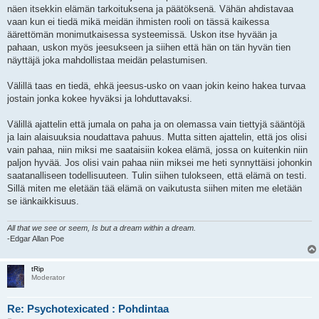
näen itsekkin elämän tarkoituksena ja päätöksenä. Vähän ahdistavaa
vaan kun ei tiedä mikä meidän ihmisten rooli on tässä kaikessa
äärettömän monimutkaisessa systeemissä. Uskon itse hyvään ja
pahaan, uskon myös jeesukseen ja siihen että hän on tän hyvän tien
näyttäjä joka mahdollistaa meidän pelastumisen.
Välillä taas en tiedä, ehkä jeesus-usko on vaan jokin keino hakea turvaa
jostain jonka kokee hyväksi ja lohduttavaksi.
Välillä ajattelin että jumala on paha ja on olemassa vain tiettyjä sääntöjä
ja lain alaisuuksia noudattava pahuus. Mutta sitten ajattelin, että jos olisi
vain pahaa, niin miksi me saataisiin kokea elämä, jossa on kuitenkin niin
paljon hyvää. Jos olisi vain pahaa niin miksei me heti synnyttäisi johonkin
saatanalliseen todellisuuteen. Tulin siihen tulokseen, että elämä on testi.
Sillä miten me eletään tää elämä on vaikutusta siihen miten me eletään
se iänkaikkisuus.
All that we see or seem, Is but a dream within a dream.
-Edgar Allan Poe
tRip
Moderator
Re: Psychotexicated : Pohdintaa