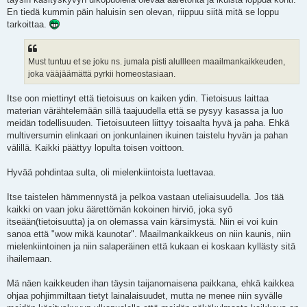
En tiedä kummin päin haluisin sen olevan, riippuu siitä mitä se loppu
tarkoittaa.
Must tuntuu et se joku ns. jumala pisti alullleen maailmankaikkeuden,
joka vääjäämättä pyrkii homeostasiaan.
Itse oon miettinyt että tietoisuus on kaiken ydin. Tietoisuus laittaa
materian värähtelemään sillä taajuudella että se pysyy kasassa ja luo
meidän todellisuuden. Tietoisuuteen liittyy toisaalta hyvä ja paha. Ehkä
multiversumin elinkaari on jonkunlainen ikuinen taistelu hyvän ja pahan
välillä. Kaikki päättyy lopulta toisen voittoon.
Hyvää pohdintaa sulta, oli mielenkiintoista luettavaa.
Itse taistelen hämmennystä ja pelkoa vastaan uteliaisuudella. Jos tää
kaikki on vaan joku äärettömän kokoinen hirviö, joka syö
itseään(tietoisuutta) ja on olemassa vain kärsimystä. Niin ei voi kuin
sanoa että "wow mikä kaunotar". Maailmankaikkeus on niin kaunis, niin
mielenkiintoinen ja niin salaperäinen että kukaan ei koskaan kyllästy sitä
ihailemaan.
Mä näen kaikkeuden ihan täysin taijanomaisena paikkana, ehkä kaikkea
ohjaa pohjimmiltaan tietyt lainalaisuudet, mutta ne menee niin syvälle