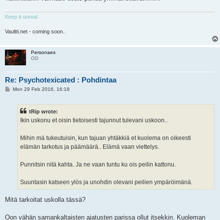
Keep it unreal.
Vaultti.net - coming soon..
Personaes
OD
Re: Psychotexicated : Pohdintaa
P
Mon 29 Feb 2016, 16:18
o
s
t
tRip wrote:
Ikin uskonu et oisin tietoisesti tajunnut tulevani uskoon..
Mihin mä tukeutuisin, kun tajuan yhtäkkiä et kuolema on oikeesti
elämän tarkotus ja päämäärä.. Elämä vaan viettelys.
Punnitsin nitä kahta. Ja ne vaan tuntu ku ois peilin kattonu.
Suuntasin katseen ylös ja unohdin olevani peilien ympäröimänä.
Mitä tarkoitat uskolla tässä?
Oon vähän samankaltaisten ajatusten parissa ollut itsekkin. Kuoleman