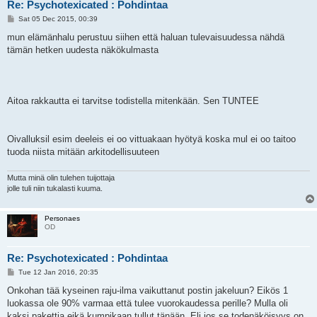
Re: Psychotexicated : Pohdintaa
P
Sat 05 Dec 2015, 00:39
o
s
mun elämänhalu perustuu siihen että haluan tulevaisuudessa nähdä
t
tämän hetken uudesta näkökulmasta
Aitoa rakkautta ei tarvitse todistella mitenkään. Sen TUNTEE
Oivalluksil esim deeleis ei oo vittuakaan hyötyä koska mul ei oo taitoo
tuoda niista mitään arkitodellisuuteen
Mutta minä olin tulehen tuijottaja
jolle tuli niin tukalasti kuuma.
Personaes
OD
Re: Psychotexicated : Pohdintaa
P
Tue 12 Jan 2016, 20:35
o
s
Onkohan tää kyseinen raju-ilma vaikuttanut postin jakeluun? Eikös 1
t
luokassa ole 90% varmaa että tulee vuorokaudessa perille? Mulla oli
kaksi pakettia eikä kumpikaan tullut tänään. Eli jos se todenäköisyys on