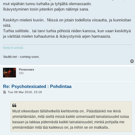
mut eipähän tunnu turhalta ja tyhjältä olemassaolo.
Ikävystyminen tosin jotenkin paljon nätimpi sana.
Keskityn mieleni kuviin.. Niissä on jotain todellista viisautta, ja kunnioitan
niitä.
Turhia selittele.. tai tarvi turhia pöhistä niiden kanssa, kun vaan keskittyä
ja värittää mielen turhautumia & ikävystymiä arjen harmaasta.
Keep it unreal.
Vaultti.net - coming soon..
Personaes
OD
Re: Psychotexicated : Pohdintaa
P
Tue 08 Mar 2016, 15:19
o
s
t
Must oikeestaan tällähetkellä kiehtovinta on.. Päästäänkö me ikinä
ymmärtämään, mitä siellä missä kaikki universaalit lainalaisuudet sulaa
kasaan ja lakkaa pätemästä kaikki lainalaisuudet, minkä pohjalta me
ymmärretään mitä tää kaikkeus on, ja mihin se on matkalla..