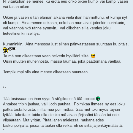
Ni vituikshan se menee, ku erota ees onko oikee kumpi vai kampi vasen
vai tasan oikee..
Oikee ja vasen o tän elämän aikana vielä ihan hahmottunu, et kumpi nyt
oli kumpi.. Aina menee sekasin, onkohan mun aivot jotenkin nurinkurin,
vai väärinpäinkö tänne synnyin.. Vai olikohan siilä kenties joku
tieteellinenkin selitys.
Kumminkin.. Aina menossa just siihen päinvastaseen suuntaan ku pitäis.
Ja mä oon oikeestaan vaan helvetin hyvilläni siitä.
Oisin muuten muhennosta, massa laumaa, joka päättömänä vaeltaa.
Jompikumpi siis aina menee oikeeseen suuntaan.
**
Tää tosissaan on ihan syystä stögiksessä tää topicci
Antakee tripin jauhaa, välil jodn pauhaa.. Poimikaa ihmees ny ees joku
pätkä tosta lorusta, millä mua pommittaa. Saa mut toki myös täysin
lyttää, takeita ei taida olla olenko mä aivan järjissäni tänään tai edes
ylipäätään. Mut yritän. Pitää järjen mielessä, mukana edes
taskunpohjalla, jossa taitaakin olla reikä, eli se siitä järjenkäymälästä.
'