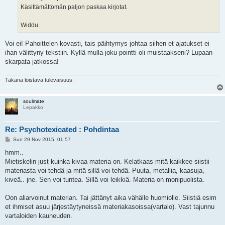
Käsittämättömän paljon paskaa kirjotat.
Widdu.
Voi ei! Pahoittelen kovasti, tais päihtymys johtaa siihen et ajatukset ei
ihan välittyny tekstiin. Kyllä mulla joku pointti oli muistaakseni? Lupaan
skarpata jatkossa!
Takana loistava tulevaisuus.
soulmate
Lepakko
Re: Psychotexicated : Pohdintaa
P
Sun 29 Nov 2015, 01:57
o
s
hmm..
t
Mietiskelin just kuinka kivaa materia on. Kelatkaas mitä kaikkee siistii
materiasta voi tehdä ja mitä sillä voi tehdä. Puuta, metallia, kaasuja,
kiveä.. jne. Sen voi tuntea. Sillä voi leikkiä. Materia on monipuolista.
Oon aliarvoinut materian. Tai jättänyt aika vähälle huomiolle. Siistiä esim
et ihmiset asuu järjestäytyneissä materiakasoissa(vartalo). Vast tajunnu
vartaloiden kauneuden.