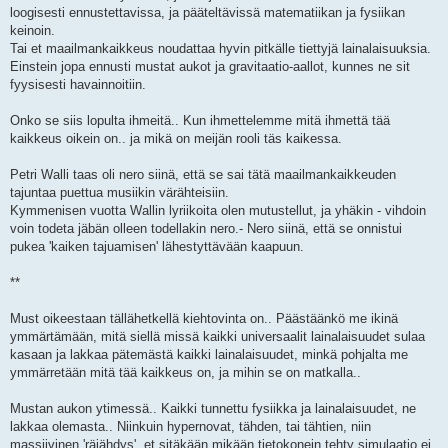
loogisesti ennustettavissa, ja pääteltävissä matematiikan ja fysiikan
keinoin.
Tai et maailmankaikkeus noudattaa hyvin pitkälle tiettyjä lainalaisuuksia.
Einstein jopa ennusti mustat aukot ja gravitaatio-aallot, kunnes ne sit
fyysisesti havainnoitiin.
Onko se siis lopulta ihmeitä.. Kun ihmettelemme mitä ihmettä tää
kaikkeus oikein on.. ja mikä on meijän rooli täs kaikessa.
Petri Walli taas oli nero siinä, että se sai tätä maailmankaikkeuden
tajuntaa puettua musiikin värähteisiin.
Kymmenisen vuotta Wallin lyriikoita olen mutustellut, ja yhäkin - vihdoin
voin todeta jäbän olleen todellakin nero.- Nero siinä, että se onnistui
pukea 'kaiken tajuamisen' lähestyttävään kaapuun.
**
Must oikeestaan tällähetkellä kiehtovinta on.. Päästäänkö me ikinä
ymmärtämään, mitä siellä missä kaikki universaalit lainalaisuudet sulaa
kasaan ja lakkaa pätemästä kaikki lainalaisuudet, minkä pohjalta me
ymmärretään mitä tää kaikkeus on, ja mihin se on matkalla..
Mustan aukon ytimessä.. Kaikki tunnettu fysiikka ja lainalaisuudet, ne
lakkaa olemasta.. Niinkuin hypernovat, tähden, tai tähtien, niin
massiivinen 'räjähdys', et sitäkään mikään tietokonein tehty simulaatio ei