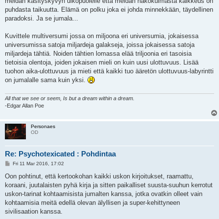
meidän käsityskyvyn ulkopuolelle että meidän näkökulmasta kaikkeus on
puhdasta taikuutta. Elämä on polku joka ei johda minnekkään, täydellinen
paradoksi. Ja se jumala...
Kuvittele multiversumi jossa on miljoona eri universumia, jokaisessa
universumissa satoja miljardeja galakseja, joissa jokaisessa satoja
miljardeja tähtiä. Noiden tähtien lomassa elää triljoonia eri tasoisia
tietoisia olentoja, joiden jokaisen mieli on kuin uusi ulottuvuus. Lisää
tuohon aika-ulottuvuus ja mieti että kaikki tuo ääretön ulottuvuus-labyrintti
on jumalalle sama kuin yksi.
All that we see or seem, Is but a dream within a dream.
-Edgar Allan Poe
Personaes
OD
Re: Psychotexicated : Pohdintaa
P
Fri 11 Mar 2016, 17:02
o
s
Oon pohtinut, että kertookohan kaikki uskon kirjoitukset, raamattu,
t
koraani, juutalaisten pyhä kirja ja sitten paikalliset suusta-suuhun kerrotut
uskon-tarinat kohtaamisista jumalten kanssa, jotka ovatkin olleet vain
kohtaamisia meitä edellä olevan älyllisen ja super-kehittyneen
sivilisaation kanssa.