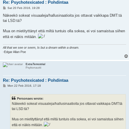
Re: Psychotexicated : Pohdintaa
P
Sat 20 Feb 2016, 19:28
o
s
Näkeekö sokeat visuaaleja/hallusinaatioita jos ottavat vaikkapa DMT:tä
t
tai LSD:tä?
Mua on mietityttänyt että miltä tuntuis olla sokea, ei voi samaistua siihen
että ei näkis mitään.
All that we see or seem, Is but a dream within a dream.
-Edgar Allan Poe
ExtraTerrestrial
Psykonautti
Re: Psychotexicated : Pohdintaa
P
Mon 22 Feb 2016, 17:18
o
s
t
Personaes wrote:
Näkeekö sokeat visuaaleja/hallusinaatioita jos ottavat vaikkapa DMT:tä
tai LSD:tä?
Mua on mietityttänyt että miltä tuntuis olla sokea, ei voi samaistua siihen
että ei näkis mitään.