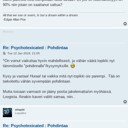
90% niin jotain on saattanut sattua?
All that we see or seem, Is but a dream within a dream.
-Edgar Allan Poe
Mushru
Re: Psychotexicated : Pohdintaa
P
Tue 12 Jan 2016, 21:05
o
s
^On voinut vaikuttaa hyvin mahdollisesti, ja vähän väärä topikki nyt
t
tämmöiselle "pohdinnalle"/kysymyksille.
Kysy ja vastaa! Huraa! tai vaikka mitä nyt-topikki ois parempi.. Tää on
tarkoitettu vähän syvempään pohdintaan.
Mutta tosiaan varmasti on jääny postia jakelematta/on myöhässä.
Loogista. Ainakin kaveri valitti samaa, niin..
virtapiiri
Lepakko
Re: Psychotexicated : Pohdintaa