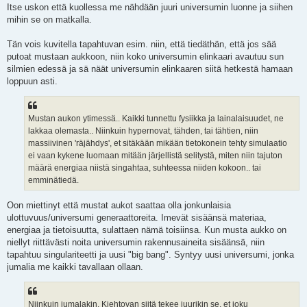
Itse uskon että kuollessa me nähdään juuri universumin luonne ja siihen
mihin se on matkalla.
Tän vois kuvitella tapahtuvan esim. niin, että tiedäthän, että jos sää
putoat mustaan aukkoon, niin koko universumin elinkaari avautuu sun
silmien edessä ja sä näät universumin elinkaaren siitä hetkestä hamaan
loppuun asti.
Mustan aukon ytimessä.. Kaikki tunnettu fysiikka ja lainalaisuudet, ne
lakkaa olemasta.. Niinkuin hypernovat, tähden, tai tähtien, niin
massiivinen 'räjähdys', et sitäkään mikään tietokonein tehty simulaatio
ei vaan kykene luomaan mitään järjellistä selitystä, miten niin tajuton
määrä energiaa niistä singahtaa, suhteessa niiden kokoon.. tai
emminätiedä.
Oon miettinyt että mustat aukot saattaa olla jonkunlaisia
ulottuvuus/universumi generaattoreita. Imevät sisäänsä materiaa,
energiaa ja tietoisuutta, sulattaen nämä toisiinsa. Kun musta aukko on
niellyt riittävästi noita universumin rakennusaineita sisäänsä, niin
tapahtuu singulariteetti ja uusi "big bang". Syntyy uusi universumi, jonka
jumalia me kaikki tavallaan ollaan.
Niinkuin jumalakin. Kiehtovan siitä tekee juurikin se, et joku