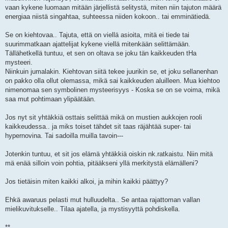
vaan kykene luomaan mitään järjellistä selitystä, miten niin tajuton määrä
energiaa niistä singahtaa, suhteessa niiden kokoon.. tai emminätiedä.
Se on kiehtovaa.. Tajuta, että on viellä asioita, mitä ei tiede tai
suurimmatkaan ajattelijat kykene viellä mitenkään selittämään.
Tällähetkellä tuntuu, et sen on oltava se joku tän kaikkeuden tHa
mysteeri.
Niinkuin jumalakin. Kiehtovan siitä tekee juurikin se, et joku sellanenhan
on pakko olla ollut olemassa, mikä sai kaikkeuden aluilleen. Mua kiehtoo
nimenomaa sen symbolinen mysteerisyys - Koska se on se voima, mikä
saa mut pohtimaan ylipäätään.
Jos nyt sit yhtäkkiä osttais selittää mikä on mustien aukkojen rooli
kaikkeudessa.. ja miks toiset tähdet sit taas räjähtää super- tai
hypernovina. Tai sadoilla muilla tavoin---
Jotenkin tuntuu, et sit jos elämä yhtäkkiä oiskin nk.ratkaistu. Niin mitä
mä enää silloin voin pohtia, pitääkseni yllä merkitystä elämälleni?
Jos tietäisin miten kaikki alkoi, ja mihin kaikki päättyy?
Ehkä awaruus pelasti mut hulluudelta.. Se antaa rajattoman vallan
mielikuvitukselle.. Tilaa ajatella, ja mystisyyttä pohdiskella.
**