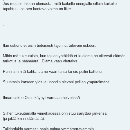
Jos muutos lakkaa olemasta, mitä kaikelle energialle silloin kaikelle
tapahtuu, jos sen kantava voima on liike.
.
Ikin uskonu et oisin tietoisesti tajunnut tulevani uskoon..
Mihin mä tukeutuisin, kun tajuan yhtäkkiä et kuolema on oikeesti elämän
tarkotus ja päämäärä.. Elämä vaan viettelys.
Punnitsin nitä kahta. Ja ne vaan tuntu ku ois peilin kattonu.
Suuntasin katseen ylös ja unohdin olevani peilien ympäröimänä.
Ilman uskoo Oisin käynyt varmaan helvetissä.
Siihen tukeutumalla viimekädessä onnistuu säilyttää järkensä.
(ja pitää kiinni elämästä).
Talitinttiäkin varmasti osais puhua ymmärrettävämmin.