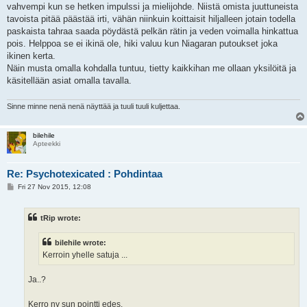
vahvempi kun se hetken impulssi ja mielijohde. Niistä omista juuttuneista
tavoista pitää päästää irti, vähän niinkuin koittaisit hiljalleen jotain todella
paskaista tahraa saada pöydästä pelkän rätin ja veden voimalla hinkattua
pois. Helppoa se ei ikinä ole, hiki valuu kun Niagaran putoukset joka
ikinen kerta.
Näin musta omalla kohdalla tuntuu, tietty kaikkihan me ollaan yksilöitä ja
käsitellään asiat omalla tavalla.
Sinne minne nenä nenä näyttää ja tuuli tuuli kuljettaa.
bilehile
Apteekki
Re: Psychotexicated : Pohdintaa
P
Fri 27 Nov 2015, 12:08
o
s
t
tRip wrote:
bilehile wrote:
Kerroin yhelle satuja ...
Ja..?
Kerro ny sun pointti edes.