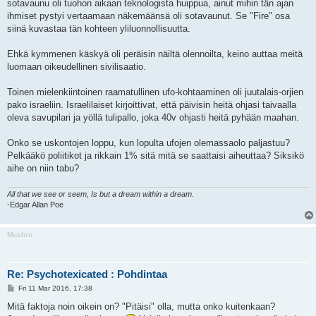
sotavaunu oli tuohon aikaan teknologista huippua, ainut mihin tän ajan
ihmiset pystyi vertaamaan näkemäänsä oli sotavaunut. Se "Fire" osa
siinä kuvastaa tän kohteen yliluonnollisuutta.
Ehkä kymmenen käskyä oli peräisin näiltä olennoilta, keino auttaa meitä
luomaan oikeudellinen sivilisaatio.
Toinen mielenkiintoinen raamatullinen ufo-kohtaaminen oli juutalais-orjien
pako israeliin. Israelilaiset kirjoittivat, että päivisin heitä ohjasi taivaalla
oleva savupilari ja yöllä tulipallo, joka 40v ohjasti heitä pyhään maahan.
Onko se uskontojen loppu, kun lopulta ufojen olemassaolo paljastuu?
Pelkääkö poliitikot ja rikkain 1% sitä mitä se saattaisi aiheuttaa? Siksikö
aihe on niin tabu?
All that we see or seem, Is but a dream within a dream.
-Edgar Allan Poe
Mushru
Re: Psychotexicated : Pohdintaa
P
Fri 11 Mar 2016, 17:38
o
s
Mitä faktoja noin oikein on? "Pitäisi" olla, mutta onko kuitenkaan?
t