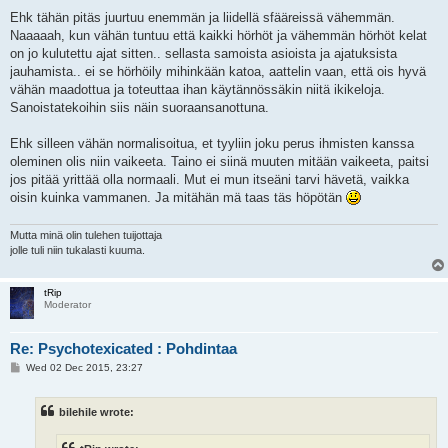
Ehk tähän pitäs juurtuu enemmän ja liidellä sfääreissä vähemmän.
Naaaaah, kun vähän tuntuu että kaikki hörhöt ja vähemmän hörhöt kelat
on jo kulutettu ajat sitten.. sellasta samoista asioista ja ajatuksista
jauhamista.. ei se hörhöily mihinkään katoa, aattelin vaan, että ois hyvä
vähän maadottua ja toteuttaa ihan käytännössäkin niitä ikikeloja.
Sanoistatekoihin siis näin suoraansanottuna.
Ehk silleen vähän normalisoitua, et tyyliin joku perus ihmisten kanssa
oleminen olis niin vaikeeta. Taino ei siinä muuten mitään vaikeeta, paitsi
jos pitää yrittää olla normaali. Mut ei mun itseäni tarvi hävetä, vaikka
oisin kuinka vammanen. Ja mitähän mä taas täs höpötän
Mutta minä olin tulehen tuijottaja
jolle tuli niin tukalasti kuuma.
tRip
Moderator
Re: Psychotexicated : Pohdintaa
P
Wed 02 Dec 2015, 23:27
o
s
t
bilehile wrote: