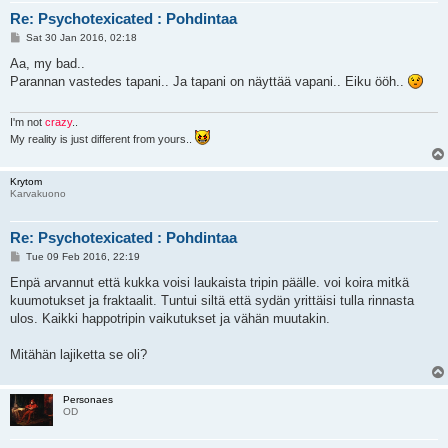
Re: Psychotexicated : Pohdintaa
P
Sat 30 Jan 2016, 02:18
o
s
Aa, my bad..
t
Parannan vastedes tapani.. Ja tapani on näyttää vapani.. Eiku ööh..
I'm not
crazy
..
My reality is just different from yours..
Krytom
Karvakuono
Re: Psychotexicated : Pohdintaa
P
Tue 09 Feb 2016, 22:19
o
s
Enpä arvannut että kukka voisi laukaista tripin päälle. voi koira mitkä
t
kuumotukset ja fraktaalit. Tuntui siltä että sydän yrittäisi tulla rinnasta
ulos. Kaikki happotripin vaikutukset ja vähän muutakin.
Mitähän lajiketta se oli?
Personaes
OD