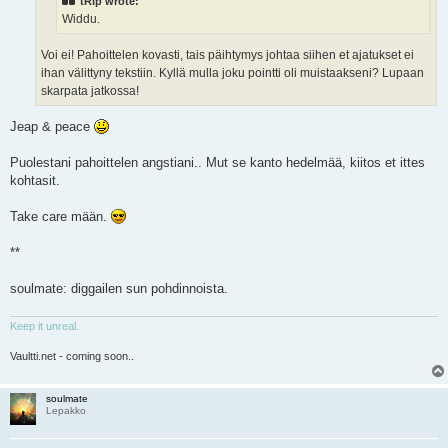
tRip wrote:
Widdu.
Voi ei! Pahoittelen kovasti, tais päihtymys johtaa siihen et ajatukset ei
ihan välittyny tekstiin. Kyllä mulla joku pointti oli muistaakseni? Lupaan
skarpata jatkossa!
Jeap & peace
Puolestani pahoittelen angstiani.. Mut se kanto hedelmää, kiitos et ittes
kohtasit.
Take care mään.
**
soulmate: diggailen sun pohdinnoista.
Keep it unreal.
Vaultti.net - coming soon..
soulmate
Lepakko