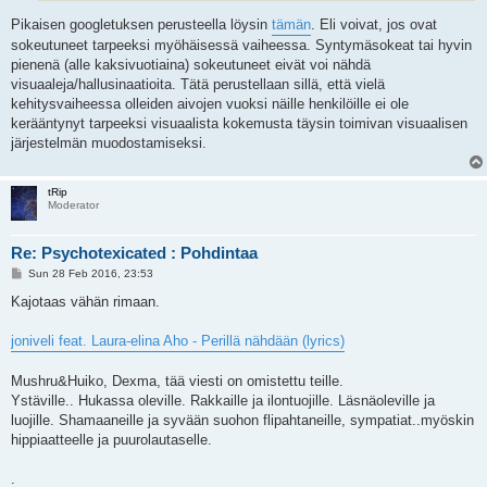
Pikaisen googletuksen perusteella löysin
tämän
. Eli voivat, jos ovat
sokeutuneet tarpeeksi myöhäisessä vaiheessa. Syntymäsokeat tai hyvin
pienenä (alle kaksivuotiaina) sokeutuneet eivät voi nähdä
visuaaleja/hallusinaatioita. Tätä perustellaan sillä, että vielä
kehitysvaiheessa olleiden aivojen vuoksi näille henkilöille ei ole
kerääntynyt tarpeeksi visuaalista kokemusta täysin toimivan visuaalisen
järjestelmän muodostamiseksi.
tRip
Moderator
Re: Psychotexicated : Pohdintaa
P
Sun 28 Feb 2016, 23:53
o
s
Kajotaas vähän rimaan.
t
joniveli feat. Laura-elina Aho - Perillä nähdään (lyrics)
Mushru&Huiko, Dexma, tää viesti on omistettu teille.
Ystäville.. Hukassa oleville. Rakkaille ja ilontuojille. Läsnäoleville ja
luojille. Shamaaneille ja syvään suohon flipahtaneille, sympatiat..myöskin
hippiaatteelle ja puurolautaselle.
.