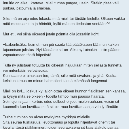
Intuitio on aika.. kattava. Mieli turhaa purgaa, usein. Sitäkin pitää välil
purkaa, patoumia ja shaibaa.
Siks mä en aijo edes lukasta mitä mieli toi tänään kielelle. Olkoon vaikka
mitä messuamista ja hörinää, kyllä mä sen tiedostan sentään.^^
Mut et.. voi siinä oikeesti jotain pointtia olla jossakin kohti.
+kaikenlisäks, koin et mun piti saada tää päätökseen tää mun kaiken
tajuamisen julistus. Nyt tässä se sit on. Alku nyt ainakin. - niin pääsen
vapautumaan tästä häpeästä..
Tulla ny julistaan totuutta ku oikeesti hajuukaan miten sellasta tunnetta
voi mitenkään verbalisoida.
Kunniaa se ei ainakaan tee, tämä, sille mitä oivalsin.. ja yhä. Koska
kelailun kirous on minun hahmolleni tässä elämässä langennut.
Mieli on kyl... joskus kyl aijon ottaa oikeen kunnon flaidiksen sen kanssa,
ja kysyn mitä se oikeen - todella tahtoo mun päässä häärätä.
Solmujen sijaan, kertois edes selkeet ohjeet mielenrauhaan, voisin sit
kuunnella kun huvittaa mitä sil ois mua huvittamaan ja viihdyttämään.
Turhautuminen on aivan myrkyintä myrkkyä mielelle.
Sitä seuraa tuskasuus, levottomuus ja lopulta hiljentävät chemit tai
kivulla ittesä rääkkiminen, joiden seurauksena sit taas alakulo painaa,