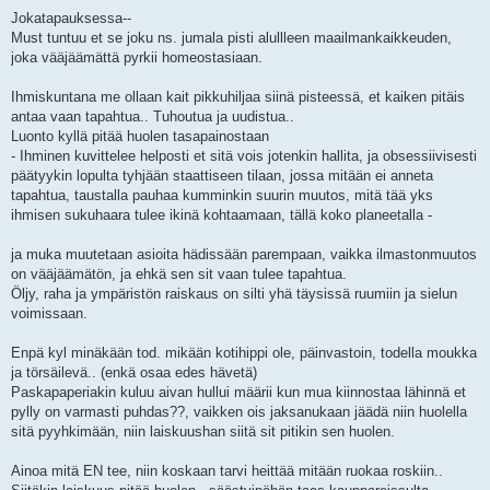
Jokatapauksessa--
Must tuntuu et se joku ns. jumala pisti alullleen maailmankaikkeuden,
joka vääjäämättä pyrkii homeostasiaan.
Ihmiskuntana me ollaan kait pikkuhiljaa siinä pisteessä, et kaiken pitäis
antaa vaan tapahtua.. Tuhoutua ja uudistua..
Luonto kyllä pitää huolen tasapainostaan
- Ihminen kuvittelee helposti et sitä vois jotenkin hallita, ja obsessiivisesti
päätyykin lopulta tyhjään staattiseen tilaan, jossa mitään ei anneta
tapahtua, taustalla pauhaa kumminkin suurin muutos, mitä tää yks
ihmisen sukuhaara tulee ikinä kohtaamaan, tällä koko planeetalla -
ja muka muutetaan asioita hädissään parempaan, vaikka ilmastonmuutos
on vääjäämätön, ja ehkä sen sit vaan tulee tapahtua.
Öljy, raha ja ympäristön raiskaus on silti yhä täysissä ruumiin ja sielun
voimissaan.
Enpä kyl minäkään tod. mikään kotihippi ole, päinvastoin, todella moukka
ja törsäilevä.. (enkä osaa edes hävetä)
Paskapaperiakin kuluu aivan hullui määrii kun mua kiinnostaa lähinnä et
pylly on varmasti puhdas??, vaikken ois jaksanukaan jäädä niin huolella
sitä pyyhkimään, niin laiskuushan siitä sit pitikin sen huolen.
Ainoa mitä EN tee, niin koskaan tarvi heittää mitään ruokaa roskiin..