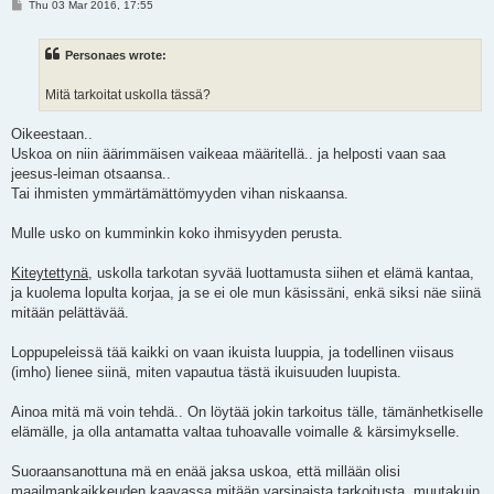
P
Thu 03 Mar 2016, 17:55
o
s
t
Personaes wrote:
Mitä tarkoitat uskolla tässä?
Oikeestaan..
Uskoa on niin äärimmäisen vaikeaa määritellä.. ja helposti vaan saa
jeesus-leiman otsaansa..
Tai ihmisten ymmärtämättömyyden vihan niskaansa.
Mulle usko on kumminkin koko ihmisyyden perusta.
Kiteytettynä
, uskolla tarkotan syvää luottamusta siihen et elämä kantaa,
ja kuolema lopulta korjaa, ja se ei ole mun käsissäni, enkä siksi näe siinä
mitään pelättävää.
Loppupeleissä tää kaikki on vaan ikuista luuppia, ja todellinen viisaus
(imho) lienee siinä, miten vapautua tästä ikuisuuden luupista.
Ainoa mitä mä voin tehdä.. On löytää jokin tarkoitus tälle, tämänhetkiselle
elämälle, ja olla antamatta valtaa tuhoavalle voimalle & kärsimykselle.
Suoraansanottuna mä en enää jaksa uskoa, että millään olisi
maailmankaikkeuden kaavassa mitään varsinaista tarkoitusta, muutakuin