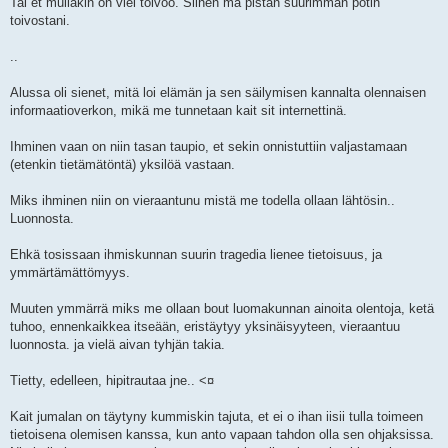
Tai et mullakin on viel toivoo. Siihen mä pistän suurimman potin
toivostani.
..
Alussa oli sienet, mitä loi elämän ja sen säilymisen kannalta olennaisen
informaatioverkon, mikä me tunnetaan kait sit internettinä.
Ihminen vaan on niin tasan taupio, et sekin onnistuttiin valjastamaan
(etenkin tietämätöntä) yksilöä vastaan.
Miks ihminen niin on vieraantunu mistä me todella ollaan lähtösin..
Luonnosta.
Ehkä tosissaan ihmiskunnan suurin tragedia lienee tietoisuus, ja
ymmärtämättömyys.
Muuten ymmärrä miks me ollaan bout luomakunnan ainoita olentoja, ketä
tuhoo, ennenkaikkea itseään, eristäytyy yksinäisyyteen, vieraantuu
luonnosta. ja vielä aivan tyhjän takia.
Tietty, edelleen, hipitrautaa jne.. <¤
Kait jumalan on täytyny kummiskin tajuta, et ei o ihan iisii tulla toimeen
tietoisena olemisen kanssa, kun anto vapaan tahdon olla sen ohjaksissa.