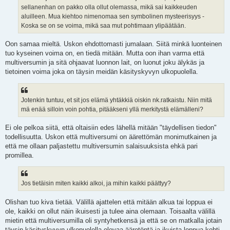
sellanenhan on pakko olla ollut olemassa, mikä sai kaikkeuden
aluilleen. Mua kiehtoo nimenomaa sen symbolinen mysteerisyys -
Koska se on se voima, mikä saa mut pohtimaan ylipäätään.
Oon samaa mieltä. Uskon ehdottomasti jumalaan. Siitä minkä luonteinen
tuo kyseinen voima on, en tiedä mitään. Mutta oon ihan varma että
multiversumin ja sitä ohjaavat luonnon lait, on luonut joku älykäs ja
tietoinen voima joka on täysin meidän käsityskyvyn ulkopuolella.
Jotenkin tuntuu, et sit jos elämä yhtäkkiä oiskin nk.ratkaistu. Niin mitä
mä enää silloin voin pohtia, pitääkseni yllä merkitystä elämälleni?
Ei ole pelkoa siitä, että oltaisiin edes lähellä mitään "täydellisen tiedon"
todellisuutta. Uskon että multiversumi on äärettömän monimutkainen ja
että me ollaan paljastettu multiversumin salaisuuksista ehkä pari
promillea.
Jos tietäisin miten kaikki alkoi, ja mihin kaikki päättyy?
Olishan tuo kiva tietää. Välillä ajattelen että mitään alkua tai loppua ei
ole, kaikki on ollut näin ikuisesti ja tulee aina olemaan. Toisaalta välillä
mietin että multiversumilla oli syntyhetkensä ja että se on matkalla jotain
täysin käsityskyvyn ulkopuolella olevaa ääretöntä ja ikuista loppua kohti.