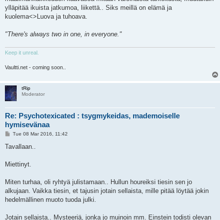
ylläpitää ikuista jatkumoa, liikettä.. Siks meillä on elämä ja
kuolema<>Luova ja tuhoava.
"There's always two in one, in everyone."
Keep it unreal.
Vaultti.net - coming soon..
tRip
Moderator
Re: Psychotexicated : tsygmykeidas, mademoiselle
hymisevänaa
P
Tue 08 Mar 2016, 11:42
o
s
Tavallaan..
t
Miettinyt.
Miten turhaa, oli ryhtyä julistamaan.. Hullun houreiksi tiesin sen jo
alkujaan. Vaikka tiesin, et tajusin jotain sellaista, mille pitää löytää jokin
hedelmällinen muoto tuoda julki.
Jotain sellaista.. Mysteeriä, jonka jo muinoin mm. Einstein todisti olevan