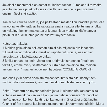
Jokaisella mantereella on samat muinaiset tarinat. Jumalat tuli taivaalta
ja antoi neuvoja ja teknologiaa ihmisille, auttaen heitä perustamaan
ensimmäiset sivilisaatiot.
Tää ei ole kaukaa haettua, jos pelkästään meidän linnunradalla pitäisi olla
miljoonia kehittyneitä sivilisaatioita ja ainakin satoja ellei tuhansia jotka
on keksinyt keinon matkustaa universumissa madonreikiä/whatever
pitkin. Niin ei olisi ihme jos he olisivat käyneet täällä
Katsotaas faktoja.
1.Meidän galaksissa pelkästään pitäisi olla miljoonia sivilisaatioita
2.Useat sadat miljoonat ihmiset on raportoinut ufoista, osa erittäin
arvostettua ja luotettavaa porukkaa
3.Meillä on tää ufo ilmiö. Josta osa tutkimuksista sanoo "jotain on
tekeillä, emme pysty selittämään suurta osaa havainnoista, meidän
arviomme on "maan-ulkopuolinen hypoteesi"(COMETA RAPORT)
Jos edes yksi noista sadoista miljoonista ihmisistä olisi nähnyt sen
minkä todisti nähneensä, olisi se ihmiskunnan historian suurin juttu.
Esim. Raamattu on täynnä tarinoita jotka kuulostaa ufo-kohtaamisilta.
Yhtenä esimerkkinä vaikka Elijah, jonka nähtiin nousevan "Chariot of
fire"-tyyppisen kohteen kyytiin, jonka kuumin hänestä ei enää kuultu.
Chariot of fire saattaa kuulostaa kaukaa haetulta verrattuna ufoihin. Mutta