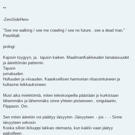
**
-ZeroSideHero-
"See me walking / see me crawling / see no future.. see a dead man."
PeteWalli
prologi:
Kajosin tsygyyn, ja.. tajusin kaiken. MaailmanKaikkeuden lainalaisuudet
ja äärettömän patternin.
Tajusin
jumaluuden.
Hulluuden ja viisauden. Kaaoksellisen harmonian riitasointuineen ja
kultasine leikkauksineen.
Must aika mieletömtä, miten teleskoopeilla päästään jo kurkistaan
lähemmäks ja lähemmäks sinne yhteen pisteeseen.. singulaariin,
Flippasin. Om.
Sen miten ääretön voi päättyy iäisyyten -Jäisyyteen. - jos - . - Sinne
iäisyyteen sekosin.
Koska silloin ikiluuppi lakkais olemasta, kun kaikki vaan jäätyy
paikoilleen .