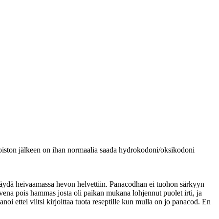
 poiston jälkeen on ihan normaalia saada hydrokodoni/oksikodoni
o käydä heivaamassa hevon helvettiin. Panacodhan ei tuohon särkyyn
lvena pois hammas josta oli paikan mukana lohjennut puolet irti, ja
i ettei viitsi kirjoittaa tuota reseptille kun mulla on jo panacod. En