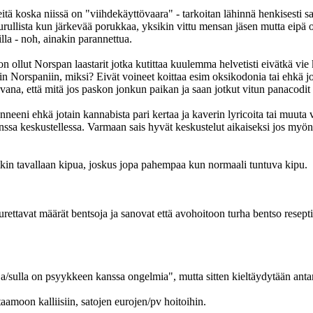
keitä koska niissä on "viihdekäyttövaara" - tarkoitan lähinnä henkisesti s
. Surullista kun järkevää porukkaa, yksikin vittu mensan jäsen mutta eipä
lla - noh, ainakin parannettua.
 on ollut Norspan laastarit jotka kutittaa kuulemma helvetisti eivätkä vi
sin Norspaniin, miksi? Eivät voineet koittaa esim oksikodonia tai ehkä 
avana, että mitä jos paskon jonkun paikan ja saan jotkut vitun panacodit 
eeni ehkä jotain kannabista pari kertaa ja kaverin lyricoita tai muuta 
ssa keskustellessa. Varmaan sais hyvät keskustelut aikaiseksi jos myöntä
kin tavallaan kipua, joskus jopa pahempaa kun normaali tuntuva kipu.
urettavat määrät bentsoja ja sanovat että avohoitoon turha bentso reseptiä
uja/sulla on psyykkeen kanssa ongelmia", mutta sitten kieltäydytään anta
aamoon kalliisiin, satojen eurojen/pv hoitoihin.