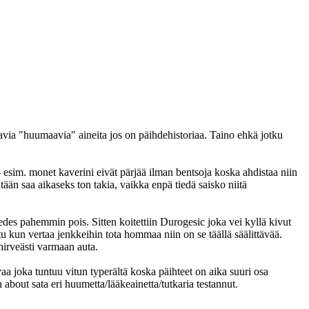
avia "huumaavia" aineita jos on päihdehistoriaa. Taino ehkä jotku
 - esim. monet kaverini eivät pärjää ilman bentsoja koska ahdistaa niin
tään saa aikaseks ton takia, vaikka enpä tiedä saisko niitä
 edes pahemmin pois. Sitten koitettiin Durogesic joka vei kyllä kivut
u kun vertaa jenkkeihin tota hommaa niin on se täällä säälittävää.
hirveästi varmaan auta.
aa joka tuntuu vitun typerältä koska päihteet on aika suuri osa
about sata eri huumetta/lääkeainetta/tutkaria testannut.