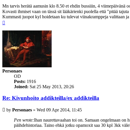
Mn tarvis herätä aamusin klo 8.50 et ehdin bussiiin, 4 viimepäivänä oon
Kovasti ihmiset vaan on tässä sit lääkärienki puolella että "pitää tajut
Kummasti juopot kyl hoidetaan ku tulevat viinakramppeja valittaan ja 
Top
Personaes
OD
Posts:
1916
Joined:
Sat 25 May 2013, 20:26
Re: Kivunhoito addikteilla/ex addikteilla
Post
by
Personaes
»
Wed 09 Apr 2014, 11:45
Pen wrote:
Ihan naurettavaahan toi on. Samaan ongelmaan on huo
päihdehistoriaa. Taino ehkä jotku opamoxit saa 30 kpl 3kk välein