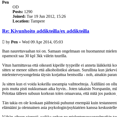
Pen
OD
Posts:
1290
Joined:
Tue 19 Jun 2012, 15:26
Location:
Tampere
Re: Kivunhoito addikteilla/ex addikteilla
Post
by
Pen
»
Wed 09 Apr 2014, 05:03
Ihan naurettavaahan toi on. Samaan ongelmaan on huomannut mielenterv
opamoxit saa 30 kpl 3kk välein tuurilla.
Vitun harmittavaa että oikeasti kipeille tyypeille ei anneta lääkkeitä k
sitten se menee siihen että alkoholistiksi aletaan. Surullista kun järk
mielenterveysongelmia täysin korjattua bentsoilla - noh, ainakin paran
Ja sitten kun ei voida kokeilla useampia vaihtoehtoja. Äidilläni on oll
pois mutta pisti nukkumaan aika hyvin.. Joten takaisin Norspaniin, mik
Pelottaa tälleen subuun korkean tolen omaavana, että mitä jos paskon j
Tän takia en ole koskaan päihteistä puhunut enempää kuin testanneeni e
elämääni ja olennainen asia psykologin/psykiatrien kanssa keskustelless
Vähän aiheen vierestä, vaikka onhan ne mielenterveysongelmatkin tav