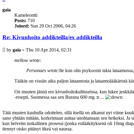
gaia
Kameleontti
Posts:
710
Joined:
Sun 29 Oct 2006, 04:26
Re: Kivunhoito addikteilla/ex addikteilla
Post
by
gaia
»
Thu 10 Apr 2014, 02:31
mellow wrote:
Personaes wrote:
Ite kun olin psykoosin takia lataamossa, 
Tääkin on vissiin aika paljon lataamosta ja lataamolääkäristä ki
On muuten jännä ero kivunhoitokulttuurissa, kun lukee jenkkilä
-resepti. Suomessa saa sen Burana 600 mg :n ...
Tätä muuten kauhulla odottelen, sillä itsellä on alkanut nyt viime k
sano yhtään mitään, korkeintaan auttaa unohtamaan sen hetkeksi. Ja sill
kun helvetin tuskallinen prosessi (jonka esilääkityksenä oli 10mg diap
tiennyt oisko pitänyt itkeä vai nauraa.