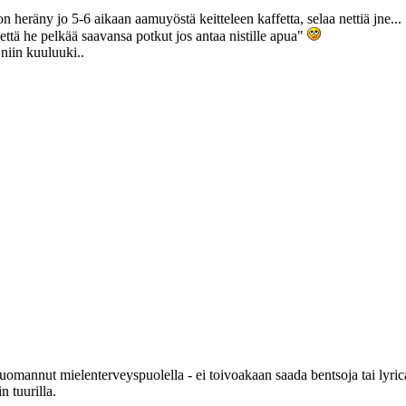
 heräny jo 5-6 aikaan aamuyöstä keitteleen kaffetta, selaa nettiä jne...
a että he pelkää saavansa potkut jos antaa nistille apua"
niin kuuluuki..
mannut mielenterveyspuolella - ei toivoakaan saada bentsoja tai lyrica
 tuurilla.