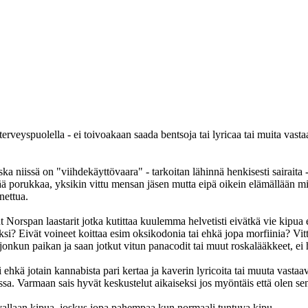
eyspuolella - ei toivoakaan saada bentsoja tai lyricaa tai muita vasta
oska niissä on "viihdekäyttövaara" - tarkoitan lähinnä henkisesti sairaita
evää porukkaa, yksikin vittu mensan jäsen mutta eipä oikein elämällään mi
nettua.
ut Norspan laastarit jotka kutittaa kuulemma helvetisti eivätkä vie kipua
si? Eivät voineet koittaa esim oksikodonia tai ehkä jopa morfiinia? Vitt
onkun paikan ja saan jotkut vitun panacodit tai muut roskalääkkeet, ei 
hkä jotain kannabista pari kertaa ja kaverin lyricoita tai muuta vastaav
a. Varmaan sais hyvät keskustelut aikaiseksi jos myöntäis että olen sen 
allaan kipua, joskus jopa pahempaa kun normaali tuntuva kipu.