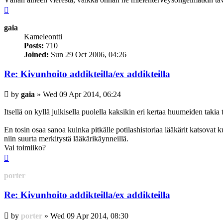
Top
gaia
Kameleontti
Posts:
710
Joined:
Sun 29 Oct 2006, 04:26
Re: Kivunhoito addikteilla/ex addikteilla
Post
by
gaia
»
Wed 09 Apr 2014, 06:24
Itsellä on kyllä julkisella puolella kaksikin eri kertaa huumeiden takia 
En tosin osaa sanoa kuinka pitkälle potilashistoriaa lääkärit katsovat k
niin suurta merkitystä lääkärikäynneillä.
Vai toimiiko?
Top
porter
Re: Kivunhoito addikteilla/ex addikteilla
Post
by
porter
»
Wed 09 Apr 2014, 08:30