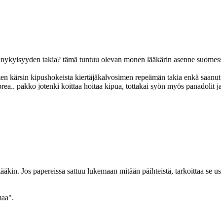
 nykyisyyden takia? tämä tuntuu olevan monen lääkärin asenne suomessa e
tten kärsin kipushokeista kiertäjäkalvosimen repeämän takia enkä saanut 
ea.. pakko jotenki koittaa hoitaa kipua, tottakai syön myös panadolit ja
kin. Jos papereissa sattuu lukemaan mitään päihteistä, tarkoittaa se useim
maa".