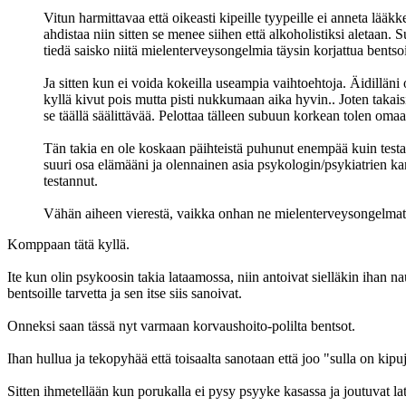
Vitun harmittavaa että oikeasti kipeille tyypeille ei anneta lääk
ahdistaa niin sitten se menee siihen että alkoholistiksi aletaan
tiedä saisko niitä mielenterveysongelmia täysin korjattua bentsoi
Ja sitten kun ei voida kokeilla useampia vaihtoehtoja. Äidilläni
kyllä kivut pois mutta pisti nukkumaan aika hyvin.. Joten takai
se täällä säälittävää. Pelottaa tälleen subuun korkean tolen oma
Tän takia en ole koskaan päihteistä puhunut enempää kuin testann
suuri osa elämääni ja olennainen asia psykologin/psykiatrien kan
testannut.
Vähän aiheen vierestä, vaikka onhan ne mielenterveysongelmat
Komppaan tätä kyllä.
Ite kun olin psykoosin takia lataamossa, niin antoivat sielläkin ihan na
bentsoille tarvetta ja sen itse siis sanoivat.
Onneksi saan tässä nyt varmaan korvaushoito-polilta bentsot.
Ihan hullua ja tekopyhää että toisaalta sanotaan että joo "sulla on kip
Sitten ihmetellään kun porukalla ei pysy psyyke kasassa ja joutuvat lat