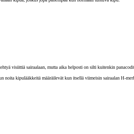
tehtyä visiittiä sairaalaan, mutta aika helposti on silti kuitenkin panacod
un noita kipulääkkeitä määräilevät kun itsellä viimeisin sairaalan H-merki