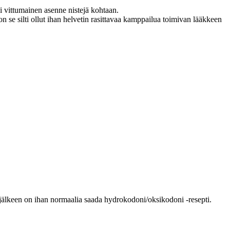
vai vittumainen asenne nistejä kohtaan.
on se silti ollut ihan helvetin rasittavaa kamppailua toimivan lääkkeen
 jälkeen on ihan normaalia saada hydrokodoni/oksikodoni -resepti.