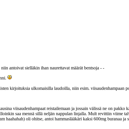
niin antoivat sielläkin ihan naurettavat määrät bentsoja - -
inni.
isten kirjoituksia ulkomaisilla laudoilla, niin esim. viisaudenhampaan
uukausina viisaudenhampaat reistailemaan ja jossain välissä ne on pakk
oinkin saa mennä sillä neljän nappulan linjalla. Mult revittiin viime ta
am haahahah) oli ohitse, antoi hammaslääkäri kaksi 600mg buranaa ja sano