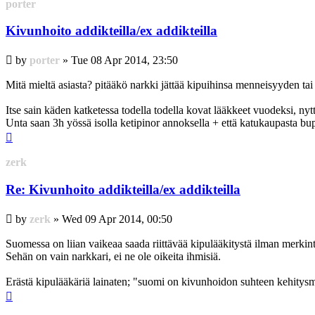
porter
Kivunhoito addikteilla/ex addikteilla
Post
by
porter
»
Tue 08 Apr 2014, 23:50
Mitä mieltä asiasta? pitääkö narkki jättää kipuihinsa menneisyyden tai
Itse sain käden katketessa todella todella kovat lääkkeet vuodeksi, ny
Unta saan 3h yössä isolla ketipinor annoksella + että katukaupasta bupr
Top
zerk
Re: Kivunhoito addikteilla/ex addikteilla
Post
by
zerk
»
Wed 09 Apr 2014, 00:50
Suomessa on liian vaikeaa saada riittävää kipulääkitystä ilman merkintää
Sehän on vain narkkari, ei ne ole oikeita ihmisiä.
Erästä kipulääkäriä lainaten; "suomi on kivunhoidon suhteen kehitys
Top