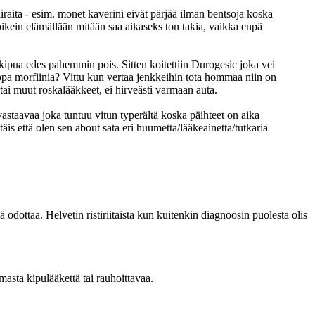
airaita - esim. monet kaverini eivät pärjää ilman bentsoja koska
 oikein elämällään mitään saa aikaseks ton takia, vaikka enpä
e kipua edes pahemmin pois. Sitten koitettiin Durogesic joka vei
jopa morfiinia? Vittu kun vertaa jenkkeihin tota hommaa niin on
tai muut roskalääkkeet, ei hirveästi varmaan auta.
vastaavaa joka tuntuu vitun typerältä koska päihteet on aika
is että olen sen about sata eri huumetta/lääkeainetta/tutkaria
 odottaa. Helvetin ristiriitaista kun kuitenkin diagnoosin puolesta olis
masta kipulääkettä tai rauhoittavaa.