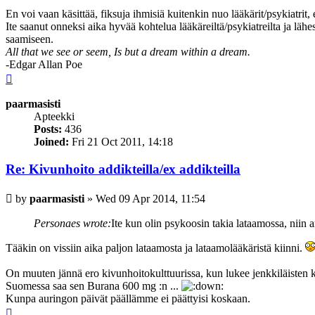
En voi vaan käsittää, fiksuja ihmisiä kuitenkin nuo lääkärit/psykiatrit,
Ite saanut onneksi aika hyvää kohtelua lääkäreiltä/psykiatreilta ja lähe
saamiseen.
All that we see or seem, Is but a dream within a dream.
-Edgar Allan Poe
Top
paarmasisti
Apteekki
Posts:
436
Joined:
Fri 21 Oct 2011, 14:18
Re: Kivunhoito addikteilla/ex addikteilla
Post
by
paarmasisti
»
Wed 09 Apr 2014, 11:54
Personaes wrote:
Ite kun olin psykoosin takia lataamossa, niin a
Tääkin on vissiin aika paljon lataamosta ja lataamolääkäristä kiinni.
On muuten jännä ero kivunhoitokulttuurissa, kun lukee jenkkiläisten k
Suomessa saa sen Burana 600 mg :n ...
Kunpa auringon päivät päällämme ei päättyisi koskaan.
Top