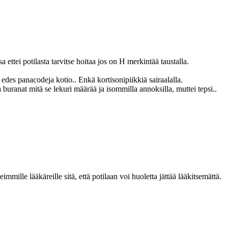
ttei potilasta tarvitse hoitaa jos on H merkintää taustalla.
edes panacodeja kotio.. Enkä kortisonipiikkiä sairaalalla.
 buranat mitä se lekuri määrää ja isommilla annoksilla, muttei tepsi..
mille lääkäreille sitä, että potilaan voi huoletta jättää lääkitsemättä.