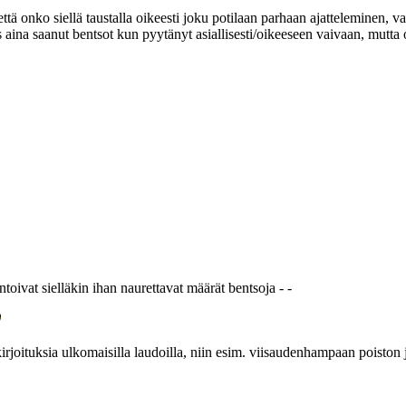
 että onko siellä taustalla oikeesti joku potilaan parhaan ajatteleminen, 
s aina saanut bentsot kun pyytänyt asiallisesti/oikeeseen vaivaan, mutta 
ntoivat sielläkin ihan naurettavat määrät bentsoja - -
irjoituksia ulkomaisilla laudoilla, niin esim. viisaudenhampaan poiston