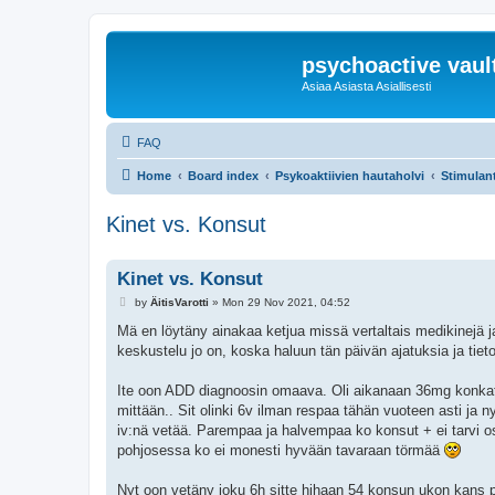
psychoactive vaul
Asiaa Asiasta Asiallisesti
FAQ
Home
Board index
Psykoaktiivien hautaholvi
Stimulan
Kinet vs. Konsut
Kinet vs. Konsut
P
by
ÄitisVarotti
»
Mon 29 Nov 2021, 04:52
o
s
Mä en löytäny ainakaa ketjua missä vertaltais medikinejä
t
keskustelu jo on, koska haluun tän päivän ajatuksia ja tieto
Ite oon ADD diagnoosin omaava. Oli aikanaan 36mg konkat r
mittään.. Sit olinki 6v ilman respaa tähän vuoteen asti j
iv:nä vetää. Parempaa ja halvempaa ko konsut + ei tarvi ost
pohjosessa ko ei monesti hyvään tavaraan törmää
Nyt oon vetäny joku 6h sitte hihaan 54 konsun ukon kans p