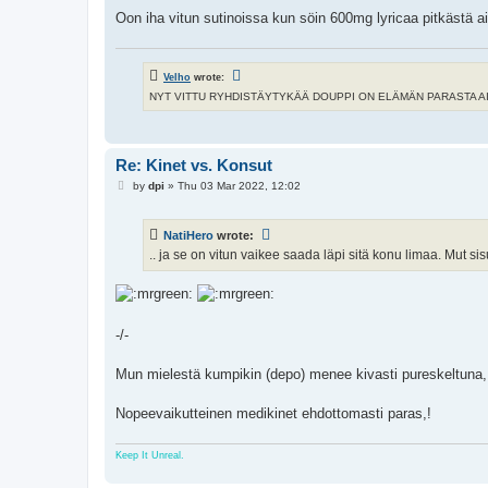
Oon iha vitun sutinoissa kun söin 600mg lyricaa pitkästä ai
Velho
wrote:
NYT VITTU RYHDISTÄYTYKÄÄ DOUPPI ON ELÄMÄN PARASTA AIKAA 
Re: Kinet vs. Konsut
P
by
dpi
»
Thu 03 Mar 2022, 12:02
o
s
t
NatiHero
wrote:
.. ja se on vitun vaikee saada läpi sitä konu limaa. Mut s
-/-
Mun mielestä kumpikin (depo) menee kivasti pureskeltuna, 
Nopeevaikutteinen medikinet ehdottomasti paras,!
Keep It Unreal.