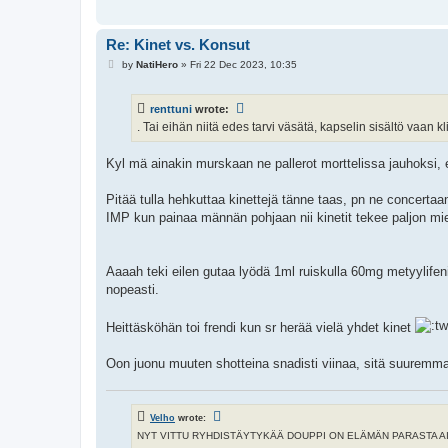
Re: Kinet vs. Konsut
P
by
NatiHero
»
Fri 22 Dec 2023, 10:35
o
s
t
renttuni
wrote:
. Tai eihän niitä edes tarvi väsätä, kapselin sisältö vaan kl
Kyl mä ainakin murskaan ne pallerot morttelissa jauhoksi, e
Pitää tulla hehkuttaa kinettejä tänne taas, pn ne concertaan 
IMP kun painaa männän pohjaan nii kinetit tekee paljon m
Aaaah teki eilen gutaa lyödä 1ml ruiskulla 60mg metyylifenid
nopeasti.
Heittäsköhän toi frendi kun sr herää vielä yhdet kinet
Oon juonu muuten shotteina snadisti viinaa, sitä suuremma
Velho
wrote:
NYT VITTU RYHDISTÄYTYKÄÄ DOUPPI ON ELÄMÄN PARASTA AIKAA 