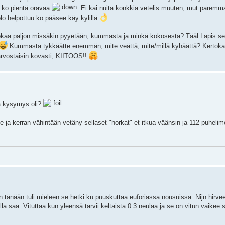
ä ko pientä oravaa
Ei kai nuita konkkia vetelis muuten, mut paremm
o helpottuu ko pääsee käy kylillä
ertokaa paljon missäkin pyyetään, kummasta ja minkä kokosesta? Tääl Lapis s
Kummasta tykkäätte enemmän, mite veättä, mite/millä kyhäättä? Kertoka
 arvostaisin kovasti, KIITOOS!!
ja kysymys oli?
lee ja kerran vähintään vetäny sellaset "horkat" et itkua väänsin ja 112 puheli
in tänään tuli mieleen se hetki ku puuskuttaa euforiassa nousuissa. Nijn hirvee
a saa. Vituttaa kun yleensä tarvii keltaista 0.3 neulaa ja se on vitun vaikee 