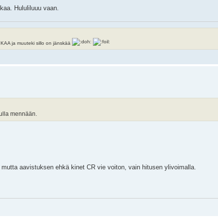
kaa. Hululiluuu vaan.
ja muuteki sillo on jänskää
isulla mennään.
mutta aavistuksen ehkä kinet CR vie voiton, vain hitusen ylivoimalla.