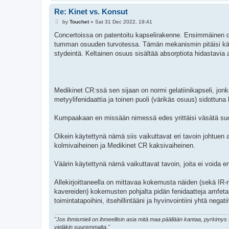
Re: Kinet vs. Konsut
P
by
Touchet
»
Sat 31 Dec 2022, 19:41
o
s
Concertoissa on patentoitu kapselirakenne. Ensimmäinen do
t
tumman osuuden turvotessa. Tämän mekanismin pitäisi käyt
stydeintä. Keltainen osuus sisältää absorptiota hidastavia 
Medikinet CR:ssä sen sijaan on normi gelatiinikapseli, jon
metyylifenidaattia ja toinen puoli (värikäs osuus) sidottun
Kumpaakaan en missään nimessä edes yrittäisi väsätä suon
Oikein käytettynä nämä siis vaikuttavat eri tavoin johtue
kolmivaiheinen ja Medikinet CR kaksivaiheinen.
Väärin käytettynä nämä vaikuttavat tavoin, joita ei voida en
Allekirjoittaneella on mittavaa kokemusta näiden (sekä IR-m
kavereiden) kokemusten pohjalta pidän fenidaatteja amfeta
toimintatapoihini, itsehillintääni ja hyvinvointiini yhtä negati
"Jos ihmismieli on ihmeellisin asia mitä maa päällään kantaa, pyrkimy
vieläkin suuremmalta."