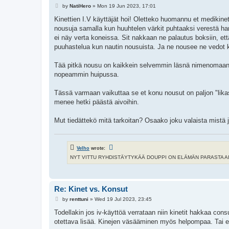
P
by
NatiHero
»
Mon 19 Jun 2023, 17:01
o
s
Kinettien I.V käyttäjät hoi! Oletteko huomannu et medikinet t
t
nousuja samalla kun huuhtelen värkit puhtaaksi verestä ha
ei näy verta koneissa. Sit nakkaan ne palautus boksiin, ett
puuhastelua kun nautin nousuista. Ja ne nousee ne vedot ko
Tää pitkä nousu on kaikkein selvemmin läsnä nimenomaan m
nopeammin huipussa.
Tässä varmaan vaikuttaa se et konu nousut on paljon "likas
menee hetki päästä aivoihin.
Mut tiedättekö mitä tarkoitan? Osaako joku valaista mistä j
Velho
wrote:
NYT VITTU RYHDISTÄYTYKÄÄ DOUPPI ON ELÄMÄN PARASTA AIKAA 
Re: Kinet vs. Konsut
P
by
renttuni
»
Wed 19 Jul 2023, 23:45
o
s
Todellakin jos iv-käyttöä verrataan niin kinetit hakkaa cons
t
otettava lisää. Kinejen väsääminen myös helpompaa. Tai eihä