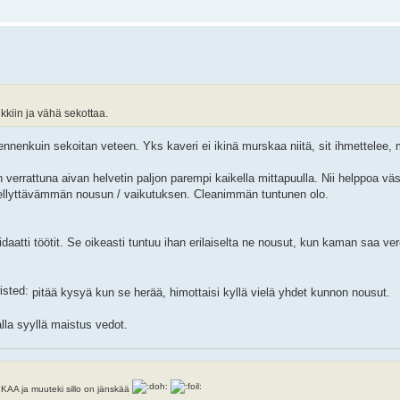
ikkiin ja vähä sekottaa.
nnenkuin sekoitan veteen. Yks kaveri ei ikinä murskaa niitä, sit ihmettelee, m
verrattuna aivan helvetin paljon parempi kaikella mittapuulla. Nii helppoa väsää
iellyttävämmän nousun / vaikutuksen. Cleanimmän tuntunen olo.
aatti töötit. Se oikeasti tuntuu ihan erilaiselta ne nousut, kun kaman saa ver
pitää kysyä kun se herää, himottaisi kyllä vielä yhdet kunnon nousut.
lla syyllä maistus vedot.
ja muuteki sillo on jänskää