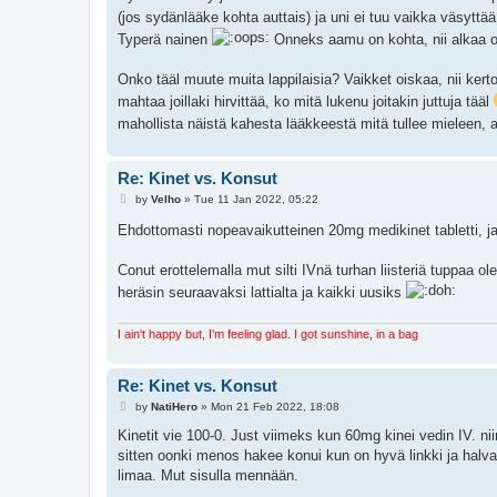
(jos sydänlääke kohta auttais) ja uni ei tuu vaikka väsyttä
Typerä nainen
Onneks aamu on kohta, nii alkaa ol
Onko tääl muute muita lappilaisia? Vaikket oiskaa, nii k
mahtaa joillaki hirvittää, ko mitä lukenu joitakin juttuja tääl
mahollista näistä kahesta lääkkeestä mitä tullee mieleen,
Re: Kinet vs. Konsut
P
by
Velho
»
Tue 11 Jan 2022, 05:22
o
s
Ehdottomasti nopeavaikutteinen 20mg medikinet tabletti, 
t
Conut erottelemalla mut silti IVnä turhan liisteriä tuppaa o
heräsin seuraavaksi lattialta ja kaikki uusiks
I ain't happy but, I'm feeling glad. I got sunshine, in a bag
Re: Kinet vs. Konsut
P
by
NatiHero
»
Mon 21 Feb 2022, 18:08
o
s
Kinetit vie 100-0. Just viimeks kun 60mg kinei vedin IV. ni
t
sitten oonki menos hakee konui kun on hyvä linkki ja halvall
limaa. Mut sisulla mennään.