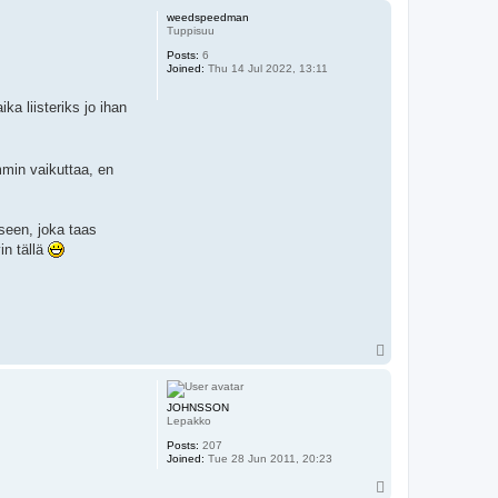
p
weedspeedman
Tuppisuu
Posts:
6
Joined:
Thu 14 Jul 2022, 13:11
a liisteriks jo ihan
mmin vaikuttaa, en
nseen, joka taas
in tällä
T
o
p
JOHNSSON
Lepakko
Posts:
207
Joined:
Tue 28 Jun 2011, 20:23
T