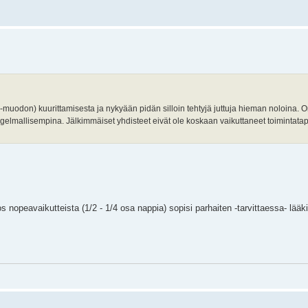
-muodon) kuurittamisesta ja nykyään pidän silloin tehtyjä juttuja hieman noloina. 
lmallisempina. Jälkimmäiset yhdisteet eivät ole koskaan vaikuttaneet toimintatapoi
os nopeavaikutteista (1/2 - 1/4 osa nappia) sopisi parhaiten -tarvittaessa- lääki