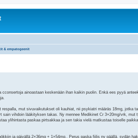
t
tit & empatogeenit
 ja cconsertoja ainoastaan keskenään ihan kaikin puolin. Enkä ees pyyä ante
ja.
espalla, mut sivuvaikutukset oli kauhiat, nii psykiatri määräs 18mg, jotka t
a nyt sain vihdoin lääkityksen takas. Ny mennee Medikinet Cr 3×20mg/vrk, mu
aa ylihintasta paskaa pirtsakkaa ja sen takia vielä matkustaa toiselle paikka
ökkiin ja päivällä 2×36mg + 1×54mg.. Perus paska fiilis ny päällä, sydän hak