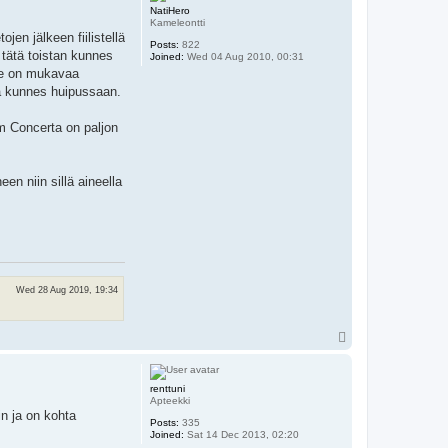
NatiHero
Kameleontti
jen jälkeen fiilistellä
Posts:
822
 tätä toistan kunnes
Joined:
Wed 04 Aug 2010, 00:31
 se on mukavaa
ua kunnes huipussaan.
m Concerta on paljon
n niin sillä aineella
Wed 28 Aug 2019, 19:34
T
o
p
renttuni
Apteekki
in ja on kohta
Posts:
335
Joined:
Sat 14 Dec 2013, 02:20