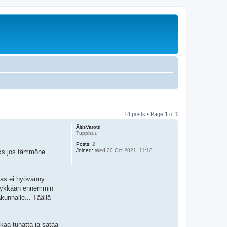
14 posts • Page
1
of
1
ÄitisVarotti
Tuppisuu
Posts:
2
Joined:
Wed 20 Oct 2021, 11:18
eks jos tämmöne
aas ei hyövänny
t tykkään ennemmin
kunnalle... Täällä
kaa tuhatta ja sataa