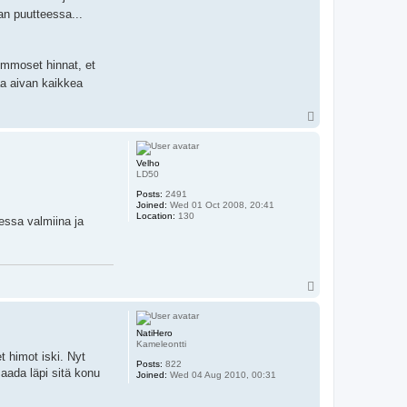
an puutteessa...
emmoset hinnat, et
a aivan kaikkea
T
o
p
Velho
LD50
Posts:
2491
Joined:
Wed 01 Oct 2008, 20:41
Location:
130
messa valmiina ja
T
o
p
NatiHero
Kameleontti
t himot iski. Nyt
Posts:
822
saada läpi sitä konu
Joined:
Wed 04 Aug 2010, 00:31