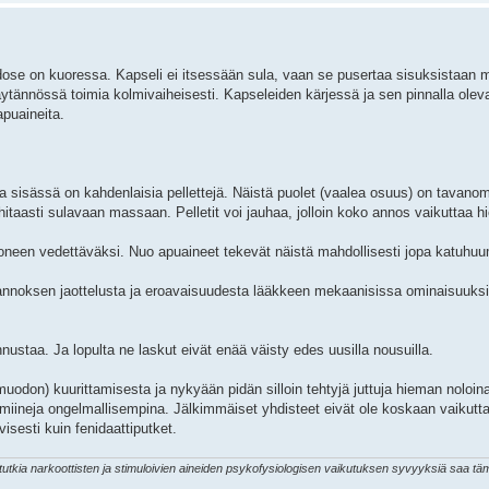
se on kuoressa. Kapseli ei itsessään sula, vaan se pusertaa sisuksistaan me
ännössä toimia kolmivaiheisesti. Kapseleiden kärjessä ja sen pinnalla olev
apuaineita.
ka sisässä on kahdenlaisia pellettejä. Näistä puolet (vaalea osuus) on tavano
a hitaasti sulavaan massaan. Pelletit voi jauhaa, jolloin koko annos vaikutta
een vedettäväksi. Nuo apuaineet tekevät näistä mahdollisesti jopa katuhuum
n annoksen jaottelusta ja eroavaisuudesta lääkkeen mekaanisissa ominaisuuks
nustaa. Ja lopulta ne laskut eivät enää väisty edes uusilla nousuilla.
uodon) kuurittamisesta ja nykyään pidän silloin tehtyjä juttuja hieman noloin
miineja ongelmallisempina. Jälkimmäiset yhdisteet eivät ole koskaan vaikutt
ivisesti kuin fenidaattiputket.
s tutkia narkoottisten ja stimuloivien aineiden psykofysiologisen vaikutuksen syvyyksiä saa 