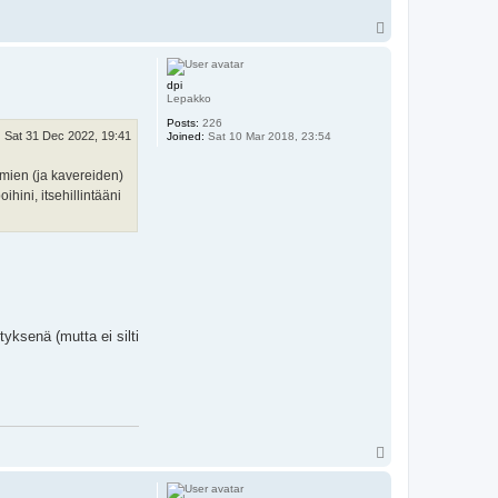
T
o
p
dpi
Lepakko
Posts:
226
Sat 31 Dec 2022, 19:41
Joined:
Sat 10 Mar 2018, 23:54
Omien (ja kavereiden)
hini, itsehillintääni
tyksenä (mutta ei silti
T
o
p