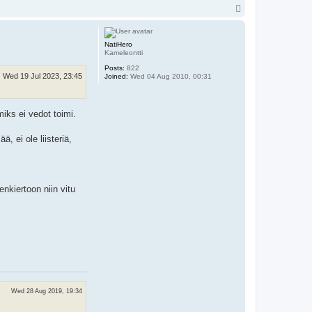
T
o
p
NatiHero
Kameleontti
Posts:
822
Wed 19 Jul 2023, 23:45
Joined:
Wed 04 Aug 2010, 00:31
iks ei vedot toimi.
, ei ole liisteriä,
enkiertoon niin vitu
Wed 28 Aug 2019, 19:34