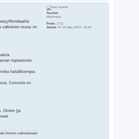
o
p
Touchet
Moderator
tyylifenidaattia
Posts:
1711
a valkoinen osuus on
Joined:
Fri 18 May 2007, 14:45
maista
a hieman nopeammin.
eita haitallisempia.
issa. Concerta on
a. Omien (ja
aneet
tämän ihmeen vaikuttamaan