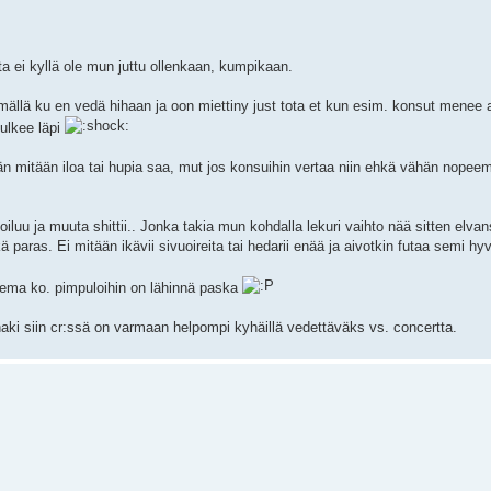
ta ei kyllä ole mun juttu ollenkaan, kumpikaan.
llä ku en vedä hihaan ja oon miettiny just tota et kun esim. konsut menee aik
ulkee läpi
äkään mitään iloa tai hupia saa, mut jos konsuihin vertaa niin ehkä vähän nopee
oiluu ja muuta shittii.. Jonka takia mun kohdalla lekuri vaihto nää sitten elva
paras. Ei mitään ikävii sivuoireita tai hedarii enää ja aivotkin futaa semi hyv
okema ko. pimpuloihin on lähinnä paska
aki siin cr:ssä on varmaan helpompi kyhäillä vedettäväks vs. concertta.