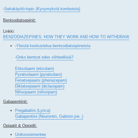
-
Sekakäyttö-topic (Kysymyksiä komboista)
Bentsodiatsepiinit:
Linkki:
BENZODIAZEPINES: HOW THEY WORK AND HOW TO WITHDRAW
-
Yleistä keskustelua bentsodiatsepiineista
-
Onko bentsot edes viihteellisiä?
Etitsolaami (etizolam)
Pyratsolaami (pyratsolam)
Fenatsepaami (phenazepam)
Diklatsepaami (diclazepam)
Nifoxipaami (nifoxipam)
Gabapentiinit:
Pregabaliini (Lyrica)
Gabapentiini (Neurontin, Gabrion jne..)
Opiaatit & Opioidit:
Unikonsiementee