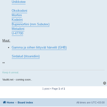
Unikkotee
Oksikodoni
Morfiini
Kodeiini
Buprenorfiini (mm.Subutex)
Metadoni
U-47700
Muut:
Gamma ja siihen liittyvät härvelit (GHB)
Sirdalud (titsanidiini)
**
Keep it unreal.
Vaultti.net - coming soon..
1 post • Page
1
of
1
Home
Board index
All times are
UTC+03:00