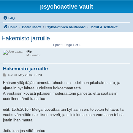
psychoactive vault
FAQ
Home
Board index
Psykoaktiivien hautaholvi
Jarrut & sedatiivit
Hakemisto jarruille
1 post • Page
1
of
1
tRip
Moderator
Hakemisto jarruille
P
Tue 31 May 2016, 02:23
o
s
Entisen ylläpitäjän toimesta tuhoutui siis edellinen pikahakemisto, ja
t
ajattelin nyt lähteä uudelleen kokoamaan tätä.
Arvostaisin kovasti jokaisen moderaattorin panosta, että saataisiin
uudelleen tämä kasattua.
edit. 15.6.2016 - Meigä luovuttaa tän kyhäämisen, toivoton tehtävä, tai
vaatis vähintään säkillisen peveä, ja silloinkin alkasin varmaaan tehdä
jotain ihan muuta.
Jatkakaa jos siltä tuntuu.