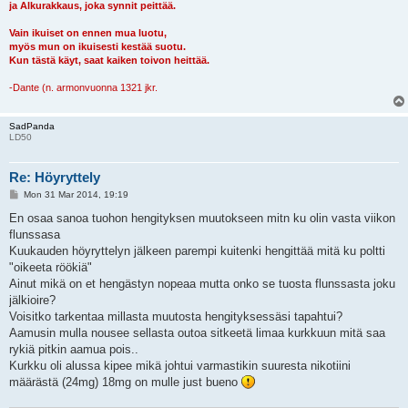
ja Alkurakkaus, joka synnit peittää.
Vain ikuiset on ennen mua luotu,
myös mun on ikuisesti kestää suotu.
Kun tästä käyt, saat kaiken toivon heittää.
-Dante (n. armonvuonna 1321 jkr.
SadPanda
LD50
Re: Höyryttely
P
Mon 31 Mar 2014, 19:19
o
s
En osaa sanoa tuohon hengityksen muutokseen mitn ku olin vasta viikon
t
flunssasa
Kuukauden höyryttelyn jälkeen parempi kuitenki hengittää mitä ku poltti
"oikeeta röökiä"
Ainut mikä on et hengästyn nopeaa mutta onko se tuosta flunssasta joku
jälkioire?
Voisitko tarkentaa millasta muutosta hengityksessäsi tapahtui?
Aamusin mulla nousee sellasta outoa sitkeetä limaa kurkkuun mitä saa
rykiä pitkin aamua pois..
Kurkku oli alussa kipee mikä johtui varmastikin suuresta nikotiini
määrästä (24mg) 18mg on mulle just bueno