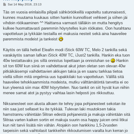
P
Sat 14 May 2016, 23:13
o
s
Täs on vuosia erinlaisilla pilipali sähköröökeillä vapoteltu satunnaisesti,
t
kunnes muutama kuukaus sitten hankin kunnolliset vehkeet ja siihen jäi
vihdoin röökaaminen ^^ Haittansa varmasti tälläkin on mutta hengitys
kulkee huomattavasti paremmin höyrytelles kuin röökates. Oon hurahtanu
vapotteluun ja tykkään testailla eri makusia nesteit sekä aina haaveilee
paremmista modeist ja tankeist
Käytös on tällä hetkel Eleafin modi iStick 60W TC, Melo 2 tankilla sekä
varakäytös saman lafkan iStick 40W TC, iJust2 tankilla. Hankin eka tuon
40w testattavaks jos sillä onnistus lopettaan ja onnistuhan se
Hankin
sit ton 60W kun siinä on vaihdettavat akut joten oletan sen olevan 40w
pitkäikäisempi vaihdettavien akkujen takia ja en saanu tarkkaa tietoa
viellä silloin mitä ongelmia uus tupakkilaki tuo vapotteluun. Välillä sitä
haaveilee tehokkaammista modeista, mutku välttämätöntä tarvetta ei oo
kun yleensä siin max 40W höyryttelen. Nuo tankit on siit hyvät kun niihin
menee samat atot ja pystyy vaihtaa lasin helposti jos rikkouttuu.
Niksanesteet oon alusta alkaen ite tehny jopa pohjanesteet sekotan ite
niin saa just sellaset ku ite tykkää. Tulevan laki muutoksen takia
hamstrannu vähintään 5litran edestä pohjaneistä ja makuja vähintään sitä
5litraa varten kaiken sortin eri makuja suurin osa happy juicen omii litkui
kun niit tarvii lisätä niin vähän. Atojakin oon hankkinu 1,5-2vuoden
tarpeisiin sekä vaihtolasit tankkeihin rikkoutumisen varalta kun kerran jo