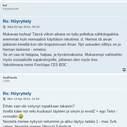
bol
Kameleontti
Re: Höyryttely
P
Wed 02 Apr 2014, 00:32
o
s
Mukavaa touhua! Tässä viikon aikana on tultu polteltua sähkötupakkia
t
enemmän kuin normaalisti käyttäisin nikotiinia :d. Hermot oli aivan
jäätävän kireellä kun olin krapuloissani ilman. Nyt uutuuden villitys on jo
hieman laskenut - onneksi.
Se on vaa nii helppoa, halpaa, ja hyvänmakuista. Mukavempi vaihtoehto
myös sosiaalisille tupakoitsijoille, jollainen olen myös itse.
Vekottimena toimii FinnVape CE5 BDC
SadPanda
LD50
Re: Höyryttely
P
Mon 14 Apr 2014, 14:54
o
s
Ethän vain ole siirtynyt tupakkaan takaisin?
t
Itsellä tulee nyt reilu kuukausi täyteen ja siiryin jo evod2 + ego Twist -
vvmodiin
Nesteitä menee nykysin reilummin ja akku täytyy ladata 1 - max 2vrk
välein. Nesteitä menee 18mg:tä 5-6ml/vrk.