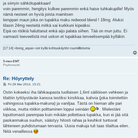
ja siirryin sähkötupakkaan!
voin paremmin, hengitys kulkee paremmin enkä haise tuhkakupille! Myös
nämä nesteet on hyviä joista mainitsen
lemppari maun joka on tupakka maku redwood blend ! 18mg. Aluksi
tilasin 24mg nesteitä mitkä sai kurkkuni kipeäksi.
Eipä oo röökiä haluttanut enkä aijo palata siihen. Tää on mun juttu. Ei
varmasti teeveelistä mut uskon et tupakkaa terveelisempää kylläkin.
[17:14] <bong_aqua> oot kyllä kohtuukäytön ruumiillistuma
5-meo-EMT
Psykonautti
Re: Höyryttely
P
Fri 28 Mar 2014, 15:21
o
s
Ostin kokeeksi iha lähikaupasta tuollaisen 1,6ml säiliöisen vehkeen ja
t
tilattiin tyttöystävän kanssa testiksi kirsikkaa, kahvia (joka toimitettiin
vahingossa tupakka-makuna) ja vaniljaa. Tästä on hieman alle pari
viikkoa, mutta röökin polttaminen loppui seinään
. Mielestäni
loputtomasti parempaa kuin mikään poltettava tupakka, kun ei jää sitä
paskanmakua suuhun, säästyy hitosti rahaa ja keuhkot tuntuvat
lähteneen puhdistumaan tervasta. Uusia makuja tuli taas tilailtua eilen..
Niitä venaillessa