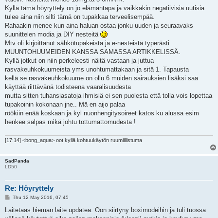
Kyllä tämä höyryttely on jo elämäntapa ja vaikkakin negatiivisia uutisia
tulee aina niin silti tämä on tupakkaa terveelisempää.
Rahaakin menee kun aina haluan ostaa jonku uuden ja seuraavaks
suunittelen modia ja DIY nesteitä
Mtv oli kirjoittanut sähkötupakeista ja e-nesteistä typerästi
MUUNTOHUUMEIDEN KANSSA SAMASSA ARTIKKELISSÄ.
Kyllä jotkut on niin perkeleesti näitä vastaan ja juttua
rasvakeuhkokuumeista yms unohtumattakaan ja sitä 1. Tapausta
kellä se rasvakeuhkokuume on ollu 6 muiden sairauksien lisäksi saa
käyttää riittävänä todisteena vaaralisuudesta
mutta sitten tuhansiasatoja ihmisiä ei sen puolesta että tolla vois lopettaa
tupakoinin kokonaan jne.. Mä en aijo palaa
röökiin enää koskaan ja kyl nuonhengitysoireet katos ku alussa esim
henkee salpas mikä johtu tottumattomudesta !
[17:14] <bong_aqua> oot kyllä kohtuukäytön ruumiillistuma
SadPanda
LD50
Re: Höyryttely
P
Thu 12 May 2016, 07:45
o
s
Laitetaas hieman laite updatea. Oon siirtyny boximodeihin ja tuli tuossa
t