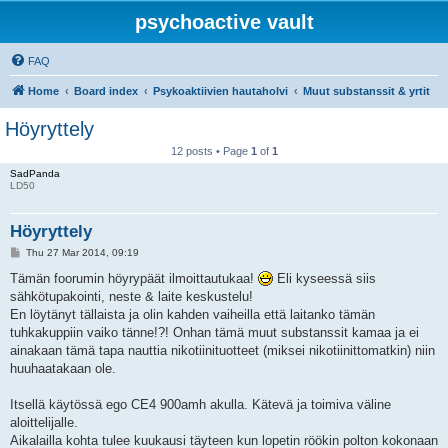
psychoactive vault
FAQ
Home
Board index
Psykoaktiivien hautaholvi
Muut substanssit & yrtit
Höyryttely
12 posts • Page
1
of
1
SadPanda
LD50
Höyryttely
P
Thu 27 Mar 2014, 09:19
o
s
Tämän foorumin höyrypäät ilmoittautukaa!
Eli kyseessä siis
t
sähkötupakointi, neste & laite keskustelu!
En löytänyt tällaista ja olin kahden vaiheilla että laitanko tämän
tuhkakuppiin vaiko tänne!?! Onhan tämä muut substanssit kamaa ja ei
ainakaan tämä tapa nauttia nikotiinituotteet (miksei nikotiinittomatkin) niin
huuhaatakaan ole.
Itsellä käytössä ego CE4 900amh akulla. Kätevä ja toimiva väline
aloittelijalle.
Aikalailla kohta tulee kuukausi täyteen kun lopetin röökin polton kokonaan