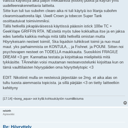
välissä käytettyä aika paljon mekaanisia (klooni) putkia ja kayfun yms
uudelleenrakennettavia laitteita.
Sitte kun tuli tuo subohm clearo aika ni tuli käytyä iso litanja subohm
clearomisaattoreita läpi. Uwell Crown ja tobecon Super Tank
osoittautuivat toimivimmiksi.
Tällä hetkellä jokapäiväisessä käytössä pääosin istick 100w TC +
GeekVape GRIFFIN RTA. NEsteitä myös tulee kokkailtua itse ja en jaksa
edes luetella kaikkia mehuja mitä tällä hetkellä omistan mutta
Höyrykeisarin nesteet toimiil, Ska liquidsin tuhkikset toimii ja nuo muut
maut. yks parhaimmista on KONTULA,., ja Fishnet. ja POUNI. Sitten noi
psychovapen nesteet on TODELLA maukkauita. Suosikkini FRAGILE
DREAM <3 grrr. Kannattaa testata ja kirjoittakaa mielipiteitä mitä
tykkäsitte. TÄnnehän voisi muutaman nestearvostelunki kirjoittaa kun on
tämä vaulttilaisten höyrypäiden oma höyryttelytopic <3
EDIT: Nikotiinit mulla on nesteissä järjestään se 2mg. et aika alas on
tultu tuosta aiemmasta topicista. ja sillä pärjään <3 on tietty laitteetkin
kehittyny
[17:14] <bong_aqua> oot kyllä kohtuukäytön ruumiillistuma
rebirth
Apteekki
Re: Höyryttely