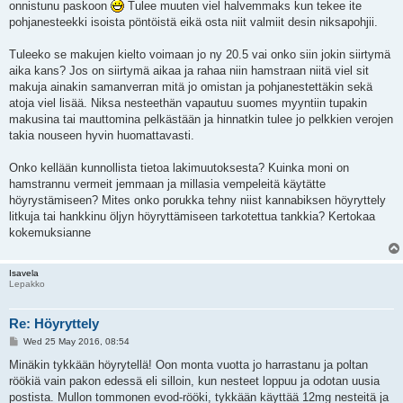
onnistunu paskoon
Tulee muuten viel halvemmaks kun tekee ite
pohjanesteekki isoista pöntöistä eikä osta niit valmiit desin niksapohjii.
Tuleeko se makujen kielto voimaan jo ny 20.5 vai onko siin jokin siirtymä
aika kans? Jos on siirtymä aikaa ja rahaa niin hamstraan niitä viel sit
makuja ainakin samanverran mitä jo omistan ja pohjanestettäkin sekä
atoja viel lisää. Niksa nesteethän vapautuu suomes myyntiin tupakin
makusina tai mauttomina pelkästään ja hinnatkin tulee jo pelkkien verojen
takia nouseen hyvin huomattavasti.
Onko kellään kunnollista tietoa lakimuutoksesta? Kuinka moni on
hamstrannu vermeit jemmaan ja millasia vempeleitä käytätte
höyrystämiseen? Mites onko porukka tehny niist kannabiksen höyryttely
litkuja tai hankkinu öljyn höyryttämiseen tarkotettua tankkia? Kertokaa
kokemuksianne
Isavela
Lepakko
Re: Höyryttely
P
Wed 25 May 2016, 08:54
o
s
Minäkin tykkään höyrytellä! Oon monta vuotta jo harrastanu ja poltan
t
röökiä vain pakon edessä eli silloin, kun nesteet loppuu ja odotan uusia
postista. Mullon tommonen evod-rööki, tykkään käyttää 12mg nesteitä ja