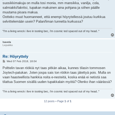
suosikkimakuja on mulla tosi monia, mm mansikka, vanilja, cola,
salmiakki/lakritsi, tupakan makuinen aina pohjana ja siihen päälle
muutama pisara makua.
Ootteko muut huomanneet, että enempi höyrytellessä joutuu kurkkua
selvittelemään usein? Palan/liman tunnetta kurkussa?
"I'm a living wreck i live in tooting bec, i'm cosmic ted spaced out of my head.."
Isavela
Lepakko
Re: Höyryttely
P
Wed 07 Feb 2018, 18:04
o
s
Polttelin tavan röökiä nyt taas pitkän aikaa, kunnes tilasin tommosen
t
Joytech-patukan. Joten jospa sais ton röökin taas jätettyä pois. Mulla on
vaan haasteellista hankkia noita e-nesteitä, koska enää ei netistä saa
tilattua Suomen sisällä uuden tupakkalain myötä? Olenko ihan väärässä?
"I'm a living wreck i live in tooting bec, i'm cosmic ted spaced out of my head.."
12 posts • Page
1
of
1