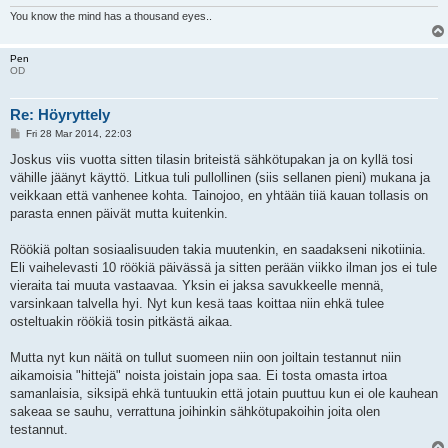
You know the mind has a thousand eyes..
Pen
OD
Re: Höyryttely
P
Fri 28 Mar 2014, 22:03
o
s
Joskus viis vuotta sitten tilasin briteistä sähkötupakan ja on kyllä tosi
t
vähille jäänyt käyttö. Litkua tuli pullollinen (siis sellanen pieni) mukana ja
veikkaan että vanhenee kohta. Tainojoo, en yhtään tiiä kauan tollasis on
parasta ennen päivät mutta kuitenkin.
Röökiä poltan sosiaalisuuden takia muutenkin, en saadakseni nikotiinia.
Eli vaihelevasti 10 röökiä päivässä ja sitten perään viikko ilman jos ei tule
vieraita tai muuta vastaavaa. Yksin ei jaksa savukkeelle mennä,
varsinkaan talvella hyi. Nyt kun kesä taas koittaa niin ehkä tulee
osteltuakin röökiä tosin pitkästä aikaa.
Mutta nyt kun näitä on tullut suomeen niin oon joiltain testannut niin
aikamoisia "hittejä" noista joistain jopa saa. Ei tosta omasta irtoa
samanlaisia, siksipä ehkä tuntuukin että jotain puuttuu kun ei ole kauhean
sakeaa se sauhu, verrattuna joihinkin sähkötupakoihin joita olen
testannut.