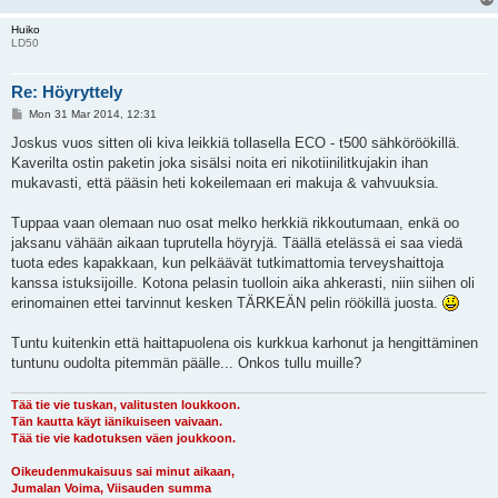
Huiko
LD50
Re: Höyryttely
P
Mon 31 Mar 2014, 12:31
o
s
Joskus vuos sitten oli kiva leikkiä tollasella ECO - t500 sähköröökillä.
t
Kaverilta ostin paketin joka sisälsi noita eri nikotiinilitkujakin ihan
mukavasti, että pääsin heti kokeilemaan eri makuja & vahvuuksia.
Tuppaa vaan olemaan nuo osat melko herkkiä rikkoutumaan, enkä oo
jaksanu vähään aikaan tuprutella höyryjä. Täällä etelässä ei saa viedä
tuota edes kapakkaan, kun pelkäävät tutkimattomia terveyshaittoja
kanssa istuksijoille. Kotona pelasin tuolloin aika ahkerasti, niin siihen oli
erinomainen ettei tarvinnut kesken TÄRKEÄN pelin röökillä juosta.
Tuntu kuitenkin että haittapuolena ois kurkkua karhonut ja hengittäminen
tuntunu oudolta pitemmän päälle... Onkos tullu muille?
Tää tie vie tuskan, valitusten loukkoon.
Tän kautta käyt iänikuiseen vaivaan.
Tää tie vie kadotuksen väen joukkoon.
Oikeudenmukaisuus sai minut aikaan,
Jumalan Voima, Viisauden summa