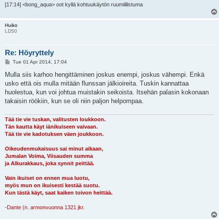
[17:14] <bong_aqua> oot kyllä kohtuukäytön ruumiillistuma
Huiko
LD50
Re: Höyryttely
P
Tue 01 Apr 2014, 17:04
o
s
Mulla siis karhoo hengittäminen joskus enempi, joskus vähempi. Enkä
t
usko että ois mulla mitään flunssan jälkioireita. Tuskin kannattaa
huolestua, kun voi johtua muistakin seikoista. Itsehän palasin kokonaan
takaisin röökiin, kun se oli niin paljon helpompaa.
Tää tie vie tuskan, valitusten loukkoon.
Tän kautta käyt iänikuiseen vaivaan.
Tää tie vie kadotuksen väen joukkoon.
Oikeudenmukaisuus sai minut aikaan,
Jumalan Voima, Viisauden summa
ja Alkurakkaus, joka synnit peittää.
Vain ikuiset on ennen mua luotu,
myös mun on ikuisesti kestää suotu.
Kun tästä käyt, saat kaiken toivon heittää.
-Dante (n. armonvuonna 1321 jkr.