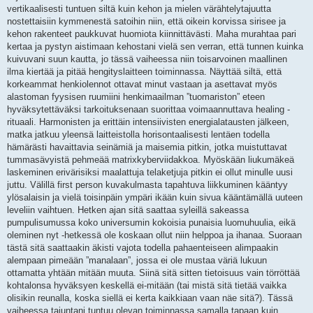
vertikaalisesti tuntuen siltä kuin kehon ja mielen värähtelytajuutta
nostettaisiin kymmenestä satoihin niin, että oikein korvissa sirisee ja
kehon rakenteet paukkuvat huomiota kiinnittävästi. Maha murahtaa pari
kertaa ja pystyn aistimaan kehostani vielä sen verran, että tunnen kuinka
kuivuvani suun kautta, jo tässä vaiheessa niin toisarvoinen maallinen
ilma kiertää ja pitää hengityslaitteen toiminnassa. Näyttää siltä, että
korkeammat henkiolennot ottavat minut vastaan ja asettavat myös
alastoman fyysisen ruumiini henkimaailman ”tuomariston” eteen
hyväksytettäväksi tarkoituksenaan suorittaa voimaannuttava healing -
rituaali. Harmonisten ja erittäin intensiivisten energialatausten jälkeen,
matka jatkuu yleensä laitteistolla horisontaalisesti lentäen todella
hämärästi havaittavia seinämiä ja maisemia pitkin, jotka muistuttavat
tummasävyistä pehmeää matrixkyberviidakkoa. Myöskään liukumäkeä
laskeminen erivärisiksi maalattuja telaketjuja pitkin ei ollut minulle uusi
juttu. Välillä first person kuvakulmasta tapahtuva liikkuminen kääntyy
ylösalaisin ja vielä toisinpäin ympäri ikään kuin sivua kääntämällä uuteen
leveliin vaihtuen. Hetken ajan sitä saattaa syleillä sakeassa
pumpulisumussa koko universumin kokoisia punaisia luomuhuulia, eikä
oleminen nyt -hetkessä ole koskaan ollut niin helppoa ja ihanaa. Suoraan
tästä sitä saattaakin äkisti vajota todella pahaenteiseen alimpaakin
alempaan pimeään ”manalaan”, jossa ei ole mustaa väriä lukuun
ottamatta yhtään mitään muuta. Siinä sitä sitten tietoisuus vain törröttää
kohtalonsa hyväksyen keskellä ei-mitään (tai mistä sitä tietää vaikka
olisikin reunalla, koska siellä ei kerta kaikkiaan vaan näe sitä?). Tässä
vaiheessa tajuntani tuntuu olevan toiminnassa samalla tapaan kuin