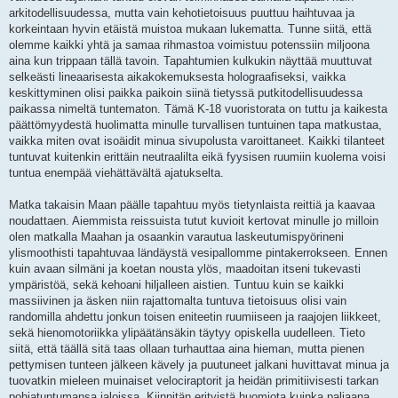
arkitodellisuudessa, mutta vain kehotietoisuus puuttuu haihtuvaa ja
korkeintaan hyvin etäistä muistoa mukaan lukematta. Tunne siitä, että
olemme kaikki yhtä ja samaa rihmastoa voimistuu potenssiin miljoona
aina kun trippaan tällä tavoin. Tapahtumien kulkukin näyttää muuttuvat
selkeästi lineaarisesta aikakokemuksesta holograafiseksi, vaikka
keskittyminen olisi paikka paikoin siinä tietyssä putkitodellisuudessa
paikassa nimeltä tuntematon. Tämä K-18 vuoristorata on tuttu ja kaikesta
päättömyydestä huolimatta minulle turvallisen tuntuinen tapa matkustaa,
vaikka miten ovat isoäidit minua sivupolusta varoittaneet. Kaikki tilanteet
tuntuvat kuitenkin erittäin neutraalilta eikä fyysisen ruumiin kuolema voisi
tuntua enempää viehättävältä ajatukselta.
Matka takaisin Maan päälle tapahtuu myös tietynlaista reittiä ja kaavaa
noudattaen. Aiemmista reissuista tutut kuvioit kertovat minulle jo milloin
olen matkalla Maahan ja osaankin varautua laskeutumispyörineni
ylismoothisti tapahtuvaa ländäystä vesipallomme pintakerrokseen. Ennen
kuin avaan silmäni ja koetan nousta ylös, maadoitan itseni tukevasti
ympäristöä, sekä kehoani hiljalleen aistien. Tuntuu kuin se kaikki
massiivinen ja äsken niin rajattomalta tuntuva tietoisuus olisi vain
randomilla ahdettu jonkun toisen eniteetin ruumiiseen ja raajojen liikkeet,
sekä hienomotoriikka ylipäätänsäkin täytyy opiskella uudelleen. Tieto
siitä, että täällä sitä taas ollaan turhauttaa aina hieman, mutta pienen
pettymisen tunteen jälkeen kävely ja puutuneet jalkani huvittavat minua ja
tuovatkin mieleen muinaiset velociraptorit ja heidän primitiivisesti tarkan
pohjatuntumansa jaloissa. Kiinnitän erityistä huomiota kuinka paljaana