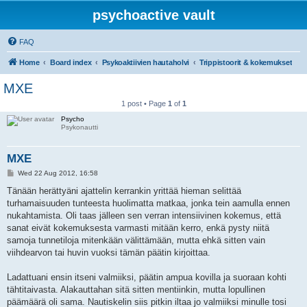
psychoactive vault
FAQ
Home
Board index
Psykoaktiivien hautaholvi
Trippistoorit & kokemukset
MXE
1 post • Page
1
of
1
Psycho
Psykonautti
MXE
P
Wed 22 Aug 2012, 16:58
o
s
Tänään herättyäni ajattelin kerrankin yrittää hieman selittää
t
turhamaisuuden tunteesta huolimatta matkaa, jonka tein aamulla ennen
nukahtamista. Oli taas jälleen sen verran intensiivinen kokemus, että
sanat eivät kokemuksesta varmasti mitään kerro, enkä pysty niitä
samoja tunnetiloja mitenkään välittämään, mutta ehkä sitten vain
viihdearvon tai huvin vuoksi tämän päätin kirjoittaa.
Ladattuani ensin itseni valmiiksi, päätin ampua kovilla ja suoraan kohti
tähtitaivasta. Alakauttahan sitä sitten mentiinkin, mutta lopullinen
päämäärä oli sama. Nautiskelin siis pitkin iltaa jo valmiiksi minulle tosi