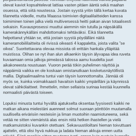
olevat kaviot kopsahtelevat lattiaa vasten pitäen ääntä sekä maahan
osuessa, että siitä noustessa. Jostain syystä yritin tällä kertaa kuvata
tilannetta videolle, mutta Maassa toimivien digitaalilaitteiden kanssa
toimiminen toinen jalka vielä multiversessä heitti pakan aivan totaalisesti
sekaisin. Kuvausprosessi muuttui aiemmin niin tutulla ja näpsäkällä
kamerakännykälläni mahdottomaksi tehtäväksi. Eikä tilannetta
helpottanut yhtään se, että jostain syystä pöydälläni näitä
kameramobiililaitteita oli rivissä oikeasti 4 kappaletta, joista valita ”se
oikea”. Suoritettavana olevaa missiota oli erittäin hankala ylläpitää
muistissa. Olihan se nyt ihan alun alkaenkin täysin älyvapaa idea ruveta
kuvaamaan omia jalkoja pimeässä talossa aamu kuudelta juuri
aikakoneesta noustuaan. Vuoron perää tökin puhelimen näyttöä ja
näppäimiä vaikka en ole koskaan omistanutkaan kosketusnäytöllistä
mallia. Digitaalimaailma tuntui vain täysin luonnottomalta. Jännää oli
myös se, kuinka voimakkaasti havaitsin kaikki ympärilläni ja käynnissä
olevat sähkölaitteet. Ihmettelin, miten sellaista surinaa kestää kuunnella
normaalisti päivästä toiseen.
Lopuksi minusta tuntui hyvältä ajatukselta oksentaa fyysisesti kaikki ne
matkan aikana mielestäni auenneet solmut suoraan pönttöön muutamalla
suullisella erivärisiin nesteisiin ja liman muotoihin naamiotuneena, sekä
vetää ne sitten viemäristä alas ensin niitä hetken ihastellen ja vielä
matkamuistoksi kuvankin otettuani. Sekavuustiloiltani hieman toivuttuani
ajattelin, että olisi hyvä nukkua ja ladata hieman akkuja ennen uutta