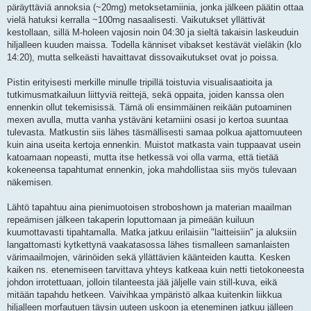
päräyttäviä annoksia (~20mg) metoksetamiinia, jonka jälkeen päätin ottaa
vielä hatuksi kerralla ~100mg nasaalisesti. Vaikutukset yllättivät
kestollaan, sillä M-holeen vajosin noin 04:30 ja sieltä takaisin laskeuduin
hiljalleen kuuden maissa. Todella känniset vibakset kestävät vieläkin (klo
14:20), mutta selkeästi havaittavat dissovaikutukset ovat jo poissa.
Pistin erityisesti merkille minulle tripillä toistuvia visualisaatioita ja
tutkimusmatkailuun liittyviä reittejä, sekä oppaita, joiden kanssa olen
ennenkin ollut tekemisissä. Tämä oli ensimmäinen reikään putoaminen
mexen avulla, mutta vanha ystäväni ketamiini osasi jo kertoa suuntaa
tulevasta. Matkustin siis lähes täsmällisesti samaa polkua ajattomuuteen
kuin aina useita kertoja ennenkin. Muistot matkasta vain tuppaavat usein
katoamaan nopeasti, mutta itse hetkessä voi olla varma, että tietää
kokeneensa tapahtumat ennenkin, joka mahdollistaa siis myös tulevaan
näkemisen.
Lähtö tapahtuu aina pienimuotoisen stroboshown ja materian maailman
repeämisen jälkeen takaperin loputtomaan ja pimeään kuiluun
kuumottavasti tipahtamalla. Matka jatkuu erilaisiin "laitteisiin" ja aluksiin
langattomasti kytkettynä vaakatasossa lähes tismalleen samanlaisten
värimaailmojen, värinöiden sekä yllättävien käänteiden kautta. Kesken
kaiken ns. etenemiseen tarvittava yhteys katkeaa kuin netti tietokoneesta
johdon irrotettuaan, jolloin tilanteesta jää jäljelle vain still-kuva, eikä
mitään tapahdu hetkeen. Vaivihkaa ympäristö alkaa kuitenkin liikkua
hiljalleen morfautuen täysin uuteen uskoon ja eteneminen jatkuu jälleen