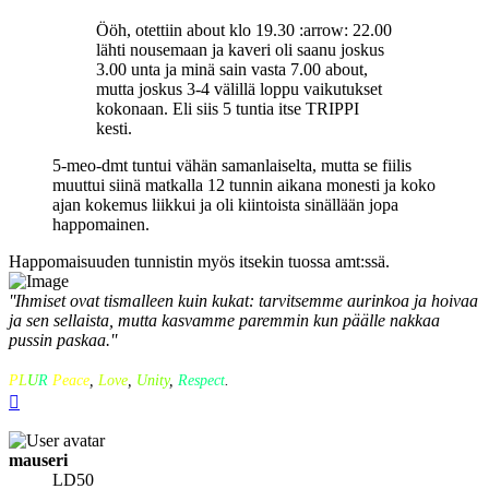
Ööh, otettiin about klo 19.30 :arrow: 22.00
lähti nousemaan ja kaveri oli saanu joskus
3.00 unta ja minä sain vasta 7.00 about,
mutta joskus 3-4 välillä loppu vaikutukset
kokonaan. Eli siis 5 tuntia itse TRIPPI
kesti.
5-meo-dmt tuntui vähän samanlaiselta, mutta se fiilis
muuttui siinä matkalla 12 tunnin aikana monesti ja koko
ajan kokemus liikkui ja oli kiintoista sinällään jopa
happomainen.
Happomaisuuden tunnistin myös itsekin tuossa amt:ssä.
''Ihmiset ovat tismalleen kuin kukat: tarvitsemme aurinkoa ja hoivaa
ja sen sellaista, mutta kasvamme paremmin kun päälle nakkaa
pussin paskaa.''
P
L
U
R
Peace
,
Love
,
Unity
,
Respect
.
Top
mauseri
LD50