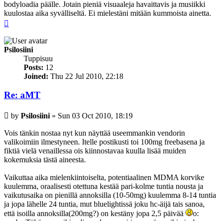
bodyloadia päälle. Jotain pieniä visuaaleja havaittavis ja musiikki
kuulostaa aika syvälliseltä. Ei mielestäni mitään kummoista ainetta.
Top
Psilosiini
Tuppisuu
Posts:
12
Joined:
Thu 22 Jul 2010, 22:18
Re: aMT
Post
by
Psilosiini
»
Sun 03 Oct 2010, 18:19
Vois tänkin nostaa nyt kun näyttää useemmankin vendorin
valikoimiin ilmestyneen. Itelle postikusti toi 100mg freebasena ja
fiktiä vielä venaillessa ois kiinnostavaa kuulla lisää muiden
kokemuksia tästä aineesta.
Vaikuttaa aika mielenkiintoiselta, potentiaalinen MDMA korvike
kuulemma, oraalisesti otettuna kestää pari-kolme tuntia nousta ja
vaikutusaika on pienillä annoksilla (10-50mg) kuulemma 8-14 tuntia
ja jopa lähelle 24 tuntia, mut bluelightissä joku hc-äijä tais sanoa,
että isoilla annoksilla(200mg?) on kestäny jopa 2,5 päivää
o: