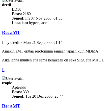
dredi
LD50
Posts:
2160
Joined:
Fri 07 Nov 2008, 01:33
Location:
hyperspace
Re: aMT
Post
by
dredi
»
Mon 21 Sep 2009, 21:14
Ainakin aMT erittää serotoniinia samaan tapaan kuin MDMA.
Aika jännä muuten että sama kemikaali on sekä SRA että MAOI.
PELASTAKAA PIISKUJÄNIKSET!
Top
tropic
Apteekki
Posts:
339
Joined:
Tue 20 Dec 2005, 23:44
Re: aMT