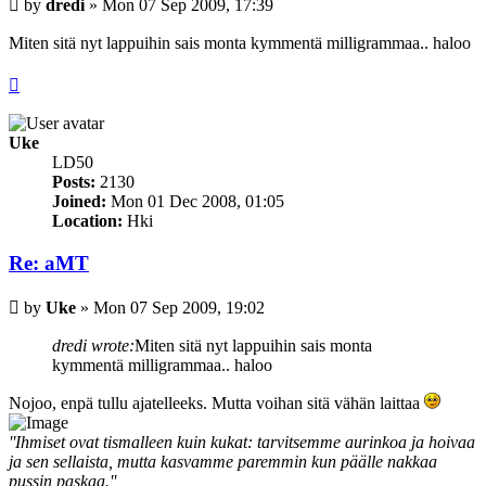
Post
by
dredi
»
Mon 07 Sep 2009, 17:39
Miten sitä nyt lappuihin sais monta kymmentä milligrammaa.. haloo
PELASTAKAA PIISKUJÄNIKSET!
Top
Uke
LD50
Posts:
2130
Joined:
Mon 01 Dec 2008, 01:05
Location:
Hki
Re: aMT
Post
by
Uke
»
Mon 07 Sep 2009, 19:02
dredi wrote:
Miten sitä nyt lappuihin sais monta
kymmentä milligrammaa.. haloo
Nojoo, enpä tullu ajatelleeks. Mutta voihan sitä vähän laittaa
''Ihmiset ovat tismalleen kuin kukat: tarvitsemme aurinkoa ja hoivaa
ja sen sellaista, mutta kasvamme paremmin kun päälle nakkaa
pussin paskaa.''