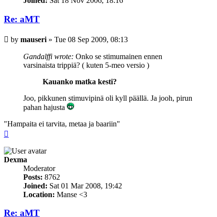
Joined:
Sat 18 Nov 2006, 18:16
Re: aMT
Post
by
mauseri
»
Tue 08 Sep 2009, 08:13
Gandalffi wrote:
Onko se stimumainen ennen
varsinaista trippiä? ( kuten 5-meo versio )
Kauanko matka kesti?
Joo, pikkunen stimuvipinä oli kyll päällä. Ja jooh, pirun
pahan hajusta
"Hampaita ei tarvita, metaa ja baariin"
Top
Dexma
Moderator
Posts:
8762
Joined:
Sat 01 Mar 2008, 19:42
Location:
Manse <3
Re: aMT