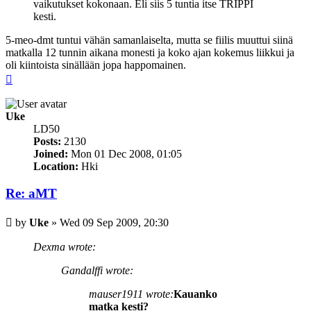
vaikutukset kokonaan. Eli siis 5 tuntia itse TRIPPI
kesti.
5-meo-dmt tuntui vähän samanlaiselta, mutta se fiilis muuttui siinä
matkalla 12 tunnin aikana monesti ja koko ajan kokemus liikkui ja
oli kiintoista sinällään jopa happomainen.
Top
Uke
LD50
Posts:
2130
Joined:
Mon 01 Dec 2008, 01:05
Location:
Hki
Re: aMT
Post
by
Uke
»
Wed 09 Sep 2009, 20:30
Dexma wrote:
Gandalffi wrote:
mauser1911 wrote:
Kauanko
matka kesti?