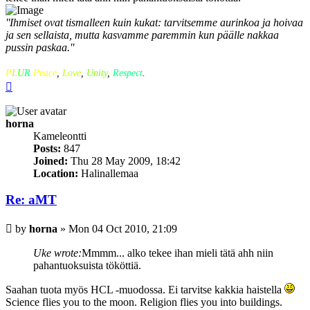
''Ihmiset ovat tismalleen kuin kukat: tarvitsemme aurinkoa ja hoivaa
ja sen sellaista, mutta kasvamme paremmin kun päälle nakkaa
pussin paskaa.''
P
L
U
R
Peace
,
Love
,
Unity
,
Respect
.
Top
horna
Kameleontti
Posts:
847
Joined:
Thu 28 May 2009, 18:42
Location:
Halinallemaa
Re: aMT
Post
by
horna
»
Mon 04 Oct 2010, 21:09
Uke wrote:
Mmmm... alko tekee ihan mieli tätä ahh niin
pahantuoksuista tököttiä.
Saahan tuota myös HCL -muodossa. Ei tarvitse kakkia haistella
Science flies you to the moon. Religion flies you into buildings.