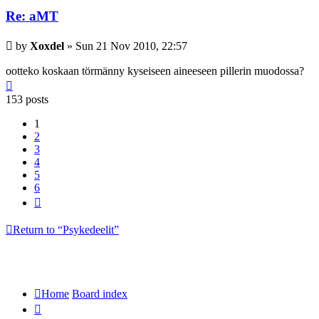
Re: aMT
Post
by
Xoxdel
»
Sun 21 Nov 2010, 22:57
ootteko koskaan törmänny kyseiseen aineeseen pillerin muodossa?
Top
153 posts
1
2
3
4
5
6
Next
Return to “Psykedeelit”
Home
Board index