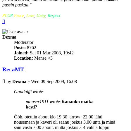
pussin paskaa.''
P
L
U
R
Peace
,
Love
,
Unity
,
Respect
.
Top
Dexma
Moderator
Posts:
8762
Joined:
Sat 01 Mar 2008, 19:42
Location:
Manse <3
Re: aMT
Post
by
Dexma
»
Wed 09 Sep 2009, 16:08
Gandalffi wrote:
mauser1911 wrote:
Kauanko matka
kesti?
Ööh, otettiin about klo 19.30 :arrow: 22.00 lähti
nousemaan ja kaveri oli saanu joskus 3.00 unta ja minä
sain vasta 7.00 about, mutta joskus 3-4 välillä loppu