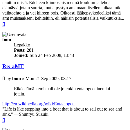
nauttiin niistä. Edelleen kiinnostais mennä kouluun ja tehdä
elämässä jotain suurta, mutta pystyn antamaan itselleni aikaa tutkia
vaihtoehtoja ja vei kiireen pois. Oikeasti lääkepsykedeeliksi tämä
amt muistaakseni kehiteltiin, eli näkisin potentiaalisia vaikutuksia...
Top
bom
Lepakko
Posts:
281
Joined:
Sun 24 Feb 2008, 13:43
Re: aMT
Post
by
bom
»
Mon 21 Sep 2009, 08:17
Eikös tämä kemikaali ole jotenkin entatogeeninen tai
jotain.
http://en.wikipedia.org/wiki/Entactogen
"Life is like stepping into a boat that is about to sail out to sea and
sink." —Shunryu Suzuki
Top