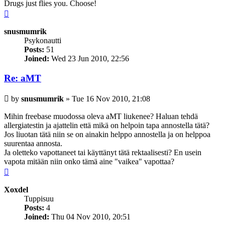
Drugs just flies you. Choose!
Top
snusmumrik
Psykonautti
Posts:
51
Joined:
Wed 23 Jun 2010, 22:56
Re: aMT
Post
by
snusmumrik
»
Tue 16 Nov 2010, 21:08
Mihin freebase muodossa oleva aMT liukenee? Haluan tehdä
allergiatestin ja ajattelin että mikä on helpoin tapa annostella tätä?
Jos liuotan tätä niin se on ainakin helppo annostella ja on helppoa
suurentaa annosta.
Ja oletteko vapottaneet tai käyttänyt tätä rektaalisesti? En usein
vapota mitään niin onko tämä aine "vaikea" vapottaa?
Top
Xoxdel
Tuppisuu
Posts:
4
Joined:
Thu 04 Nov 2010, 20:51