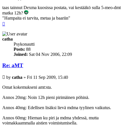
taas tainnut Dexma kuosissa postata, vai kestääkö sulla 5-meo-dmt
matka 12h?
"Hampaita ei tarvita, metaa ja baariin"
Top
catha
Psykonautti
Posts:
88
Joined:
Sat 04 Nov 2006, 22:09
Re: aMT
Post
by
catha
»
Fri 11 Sep 2009, 15:40
Omat kokemukseni amt:sta.
Annos 20mg: Noin 12h pieni pirimäinen pöhinä.
Annos 40mg: Edellisen lisäksi lievä mdma tyylinen vaikutus.
Annos 60mg: Hieman ku piri ja mdma yhdessä, mutta
voimakkaammalla aistien voimistumisella.