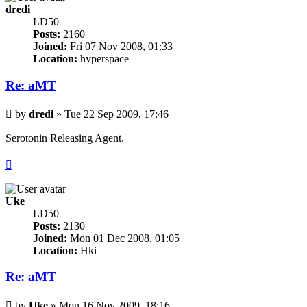
dredi
LD50
Posts:
2160
Joined:
Fri 07 Nov 2008, 01:33
Location:
hyperspace
Re: aMT
Post
by
dredi
»
Tue 22 Sep 2009, 17:46
Serotonin Releasing Agent.
PELASTAKAA PIISKUJÄNIKSET!
Top
Uke
LD50
Posts:
2130
Joined:
Mon 01 Dec 2008, 01:05
Location:
Hki
Re: aMT
Post
by
Uke
»
Mon 16 Nov 2009, 18:16