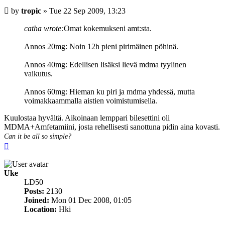
Post
by
tropic
»
Tue 22 Sep 2009, 13:23
catha wrote:
Omat kokemukseni amt:sta.
Annos 20mg: Noin 12h pieni pirimäinen pöhinä.
Annos 40mg: Edellisen lisäksi lievä mdma tyylinen
vaikutus.
Annos 60mg: Hieman ku piri ja mdma yhdessä, mutta
voimakkaammalla aistien voimistumisella.
Kuulostaa hyvältä. Aikoinaan lemppari bilesettini oli
MDMA+Amfetamiini, josta rehellisesti sanottuna pidin aina kovasti.
Can it be all so simple?
Top
Uke
LD50
Posts:
2130
Joined:
Mon 01 Dec 2008, 01:05
Location:
Hki