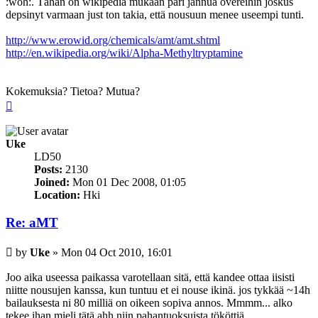
:woh:. Tähän on wikipedia mukaan pari jannua övereihin joskus
depsinyt varmaan just ton takia, että nousuun menee useempi tunti.
http://www.erowid.org/chemicals/amt/amt.shtml
http://en.wikipedia.org/wiki/Alpha-Methyltryptamine
Kokemuksia? Tietoa? Mutua?
Top
Uke
LD50
Posts:
2130
Joined:
Mon 01 Dec 2008, 01:05
Location:
Hki
Re: aMT
Post
by
Uke
»
Mon 04 Oct 2010, 16:01
Joo aika useessa paikassa varotellaan sitä, että kandee ottaa iisisti
niitte nousujen kanssa, kun tuntuu et ei nouse ikinä. jos tykkää ~14h
bailauksesta ni 80 milliä on oikeen sopiva annos. Mmmm... alko
tekee ihan mieli tätä ahh niin pahantuoksuista tököttiä.