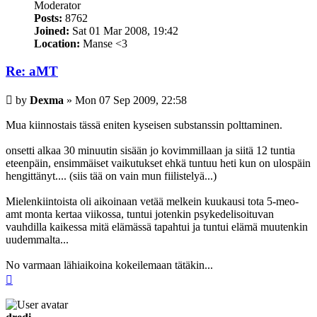
Moderator
Posts:
8762
Joined:
Sat 01 Mar 2008, 19:42
Location:
Manse <3
Re: aMT
Post
by
Dexma
»
Mon 07 Sep 2009, 22:58
Mua kiinnostais tässä eniten kyseisen substanssin polttaminen.
onsetti alkaa 30 minuutin sisään jo kovimmillaan ja siitä 12 tuntia
eteenpäin, ensimmäiset vaikutukset ehkä tuntuu heti kun on ulospäin
hengittänyt.... (siis tää on vain mun fiilistelyä...)
Mielenkiintoista oli aikoinaan vetää melkein kuukausi tota 5-meo-
amt monta kertaa viikossa, tuntui jotenkin psykedelisoituvan
vauhdilla kaikessa mitä elämässä tapahtui ja tuntui elämä muutenkin
uudemmalta...
No varmaan lähiaikoina kokeilemaan tätäkin...
Top