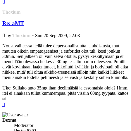
Top
Thoxium
Re: aMT
Post
by
Thoxium
»
Sun 20 Sep 2009, 22:08
Nousuvaiheessa itellä tulee depersonallisuutta ja ahdistusta, mut
muuten oikein empatogeeniset ja euforidet olot tuli, kesti jonkun
30min. Sen jälkeen oli vain selvä olotila, pystyi keskittymään ja eli
meneillään olevassa hetkessä 30mg testattu pariin otteeseen. Pupillit
eivät kovinkaan laajentuneet, hikoilutti kylläkin ja bodyloadi oli aika
nihkee, mitä' tuli oltua aikidio-treeneissä silloin niin kaikki liikkeet
meni ainakin todella pehmeesti ja selvästi ja keskitty siihen kunnolla.
Uke: Sullako anto 35mg ihan deelimäisiä ja essomaisia oloja? Hmm,
itel ei ainakaan tullut kummempaa, pitäs vissiin 60mg tyypata, kattos
sit.
Top
Dexma
Moderator
Posts:
8762