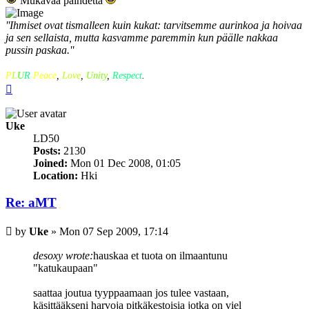
Mukavaa päihdettä
''Ihmiset ovat tismalleen kuin kukat: tarvitsemme aurinkoa ja hoivaa
ja sen sellaista, mutta kasvamme paremmin kun päälle nakkaa
pussin paskaa.''
P
L
U
R
Peace
,
Love
,
Unity
,
Respect
.
Top
Uke
LD50
Posts:
2130
Joined:
Mon 01 Dec 2008, 01:05
Location:
Hki
Re: aMT
Post
by
Uke
»
Mon 07 Sep 2009, 17:14
desoxy wrote:
hauskaa et tuota on ilmaantunu
"katukaupaan"
saattaa joutua tyyppaamaan jos tulee vastaan,
käsittääkseni harvoja pitkäkestoisia jotka on viel