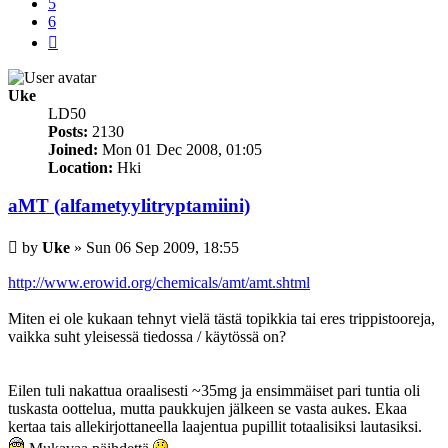
5
6
Next
Uke
LD50
Posts:
2130
Joined:
Mon 01 Dec 2008, 01:05
Location:
Hki
aMT (alfametyylitryptamiini)
Post
by
Uke
»
Sun 06 Sep 2009, 18:55
http://www.erowid.org/chemicals/amt/amt.shtml
Miten ei ole kukaan tehnyt vielä tästä topikkia tai eres trippistooreja,
vaikka suht yleisessä tiedossa / käytössä on?
Eilen tuli nakattua oraalisesti ~35mg ja ensimmäiset pari tuntia oli
tuskasta oottelua, mutta paukkujen jälkeen se vasta aukes. Ekaa
kertaa tais allekirjottaneella laajentua pupillit totaalisiksi lautasiksi.