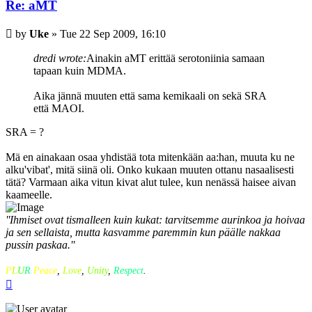
Re: aMT
Post
by
Uke
»
Tue 22 Sep 2009, 16:10
dredi wrote:
Ainakin aMT erittää serotoniinia samaan
tapaan kuin MDMA.
Aika jännä muuten että sama kemikaali on sekä SRA
että MAOI.
SRA = ?
Mä en ainakaan osaa yhdistää tota mitenkään aa:han, muuta ku ne
alku'vibat', mitä siinä oli. Onko kukaan muuten ottanu nasaalisesti
tätä? Varmaan aika vitun kivat alut tulee, kun nenässä haisee aivan
kaameelle.
''Ihmiset ovat tismalleen kuin kukat: tarvitsemme aurinkoa ja hoivaa
ja sen sellaista, mutta kasvamme paremmin kun päälle nakkaa
pussin paskaa.''
P
L
U
R
Peace
,
Love
,
Unity
,
Respect
.
Top