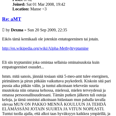
Joined:
Sat 01 Mar 2008, 19:42
Location:
Manse <3
Re: aMT
Post
by
Dexma
»
Sun 20 Sep 2009, 22:35
Eikös tämä kemikaali ole jotenkin entatogeeninen tai jotain.
http://en.wikipedia.org/wiki/Alpha-Methyltryptamine
Eli siis tryptamiini joka omistaa sellaisia ominaisuuksia kuin
empatogeeniset osuudet...
hmm. mitä sanois, jännää tosiaan siitä 5-meo-amt tulee energinen,
pirimäinen ja pirun pitkään vaikuttava psykedeeli. Kiskoin sitä pari
pussia aika pitkän välin, ja tuntui aikoinaan tekeveän suuria
muutoksia niin omassa kehossa, mielessä, mielen terveydessä ja
omassa persoonallisuudessani. Tämän putken jälkeen tuli outoja
keloja, ja tämä onnistui aikoinaan hidastaan mun pahalla tavalla
olevaa MUN ON PAKKO MENNÄ KOULUUN JA TEHDÄ
ELÄMÄSSÄNI JOTAIN SUURTA JA VITUN NOPEASTI.
Tuntui tuolla ajalla, että alkoi taas hyväksyyn kaikkea ympärillä, ja