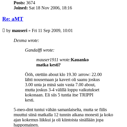
Posts:
3674
Joined:
Sat 18 Nov 2006, 18:16
Re: aMT
Post
by
mauseri
»
Fri 11 Sep 2009, 10:01
Dexma wrote:
Gandalffi wrote:
mauser1911 wrote:
Kauanko
matka kesti?
Ööh, otettiin about klo 19.30 :arrow: 22.00
lähti nousemaan ja kaveri oli saanu joskus
3.00 unta ja minä sain vasta 7.00 about,
mutta joskus 3-4 välillä loppu vaikutukset
kokonaan. Eli siis 5 tuntia itse TRIPPI
kesti.
5-meo-dmt tuntui vähän samanlaiselta, mutta se fiilis
muuttui siinä matkalla 12 tunnin aikana monesti ja koko
ajan kokemus liikkui ja oli kiintoista sinällään jopa
happomainen.