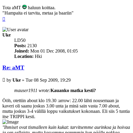
Tota aMT
haluun koittaa.
"Hampaita ei tarvita, metaa ja baariin"
Top
Uke
LD50
Posts:
2130
Joined:
Mon 01 Dec 2008, 01:05
Location:
Hki
Re: aMT
Post
by
Uke
»
Tue 08 Sep 2009, 19:29
mauser1911 wrote:
Kauanko matka kesti?
Ööh, otettiin about klo 19.30 :arrow: 22.00 lähti nousemaan ja
kaveri oli saanu joskus 3.00 unta ja minä sain vasta 7.00 about,
mutta joskus 3-4 välillä loppu vaikutukset kokonaan. Eli siis 5 tuntia
itse TRIPPI kesti.
''Ihmiset ovat tismalleen kuin kukat: tarvitsemme aurinkoa ja hoivaa
ja sen sellaista, mutta kasvamme paremmin kun päälle nakkaa