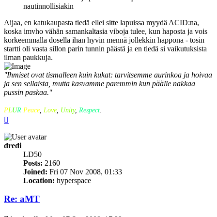
nautinnollisiakin
Aijaa, en katukaupasta tiedä ellei sitte lapuissa myydä ACID:na,
koska imvho vähän samankaltasia viboja tulee, kun haposta ja vois
korkeemmalla dosella ihan hyvin mennä jollekkin happona - tosin
startti oli vasta sillon parin tunnin päästä ja en tiedä si vaikutuksista
ilman paukkuja.
''Ihmiset ovat tismalleen kuin kukat: tarvitsemme aurinkoa ja hoivaa
ja sen sellaista, mutta kasvamme paremmin kun päälle nakkaa
pussin paskaa.''
P
L
U
R
Peace
,
Love
,
Unity
,
Respect
.
Top
dredi
LD50
Posts:
2160
Joined:
Fri 07 Nov 2008, 01:33
Location:
hyperspace
Re: aMT