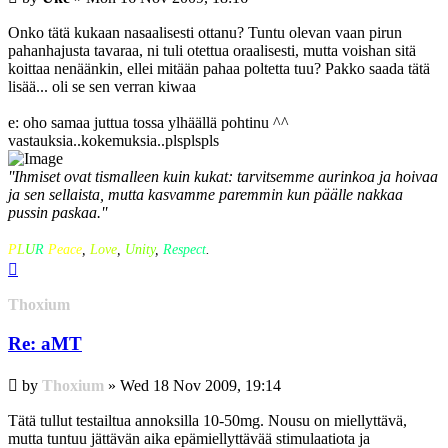
Onko tätä kukaan nasaalisesti ottanu? Tuntu olevan vaan pirun
pahanhajusta tavaraa, ni tuli otettua oraalisesti, mutta voishan sitä
koittaa nenäänkin, ellei mitään pahaa poltetta tuu? Pakko saada tätä
lisää... oli se sen verran kiwaa
e: oho samaa juttua tossa ylhäällä pohtinu ^^
vastauksia..kokemuksia..plsplspls
''Ihmiset ovat tismalleen kuin kukat: tarvitsemme aurinkoa ja hoivaa
ja sen sellaista, mutta kasvamme paremmin kun päälle nakkaa
pussin paskaa.''
P
L
U
R
Peace
,
Love
,
Unity
,
Respect
.
Top
Thoxium
Re: aMT
Post
by
Thoxium
»
Wed 18 Nov 2009, 19:14
Tätä tullut testailtua annoksilla 10-50mg. Nousu on miellyttävä,
mutta tuntuu jättävän aika epämiellyttävää stimulaatiota ja