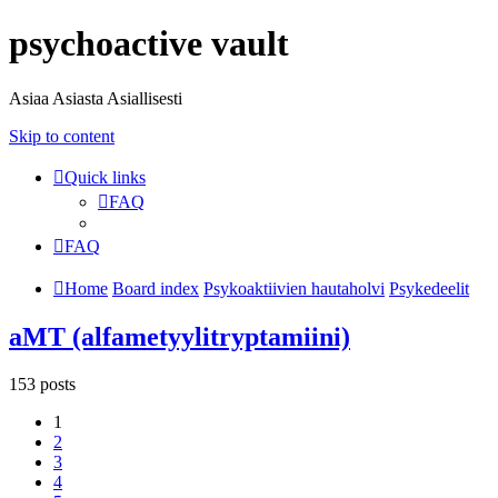
psychoactive vault
Asiaa Asiasta Asiallisesti
Skip to content
Quick links
FAQ
FAQ
Home
Board index
Psykoaktiivien hautaholvi
Psykedeelit
aMT (alfametyylitryptamiini)
153 posts
1
2
3
4