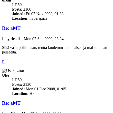
dredi
LD50
Posts:
2160
Joined:
Fri 07 Nov 2008, 01:33
Location:
hyperspace
Re: aMT
Post
by
dredi
»
Mon 07 Sep 2009, 23:24
Siitä vaan polttamaan, mutta kuulemma amt haisee ja maistuu ihan
perseeltä.
PELASTAKAA PIISKUJÄNIKSET!
Top
Uke
LD50
Posts:
2130
Joined:
Mon 01 Dec 2008, 01:05
Location:
Hki
Re: aMT
Post