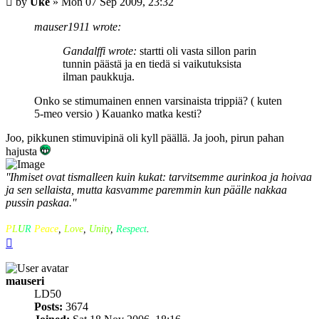
by
Uke
»
Mon 07 Sep 2009, 23:32
mauser1911 wrote:
Gandalffi wrote:
startti oli vasta sillon parin
tunnin päästä ja en tiedä si vaikutuksista
ilman paukkuja.
Onko se stimumainen ennen varsinaista trippiä? ( kuten
5-meo versio ) Kauanko matka kesti?
Joo, pikkunen stimuvipinä oli kyll päällä. Ja jooh, pirun pahan
hajusta
''Ihmiset ovat tismalleen kuin kukat: tarvitsemme aurinkoa ja hoivaa
ja sen sellaista, mutta kasvamme paremmin kun päälle nakkaa
pussin paskaa.''
P
L
U
R
Peace
,
Love
,
Unity
,
Respect
.
Top
mauseri
LD50
Posts:
3674