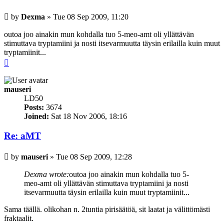
Post
by
Dexma
»
Tue 08 Sep 2009, 11:20
outoa joo ainakin mun kohdalla tuo 5-meo-amt oli yllättävän
stimuttava tryptamiini ja nosti itsevarmuutta täysin erilailla kuin muut
tryptamiinit...
Top
mauseri
LD50
Posts:
3674
Joined:
Sat 18 Nov 2006, 18:16
Re: aMT
Post
by
mauseri
»
Tue 08 Sep 2009, 12:28
Dexma wrote:
outoa joo ainakin mun kohdalla tuo 5-
meo-amt oli yllättävän stimuttava tryptamiini ja nosti
itsevarmuutta täysin erilailla kuin muut tryptamiinit...
Sama täällä. olikohan n. 2tuntia pirisäätöä, sit laatat ja välittömästi
fraktaalit.