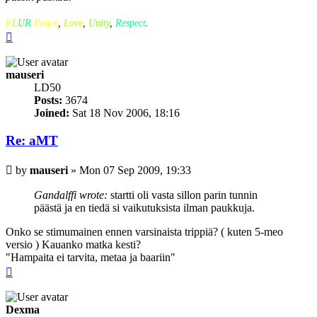
P
L
U
R
Peace
,
Love
,
Unity
,
Respect
.
Top
mauseri
LD50
Posts:
3674
Joined:
Sat 18 Nov 2006, 18:16
Re: aMT
Post
by
mauseri
»
Mon 07 Sep 2009, 19:33
Gandalffi wrote:
startti oli vasta sillon parin tunnin
päästä ja en tiedä si vaikutuksista ilman paukkuja.
Onko se stimumainen ennen varsinaista trippiä? ( kuten 5-meo
versio ) Kauanko matka kesti?
"Hampaita ei tarvita, metaa ja baariin"
Top
Dexma