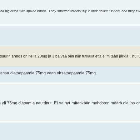
d big clubs with spiked knobs. They shouted ferociously in their native Finnish, and they sw
rin annos on itellä 20mg ja 3 päivää olin niin tutkalla että ei mitään järkiä... hull
tavansa diatsepaamia 75mg vaan oksatsepaamia 75mg.
n yli 75mg diapamia nauttinut. Ei se nyt mitenkään mahdoton määrä ole jos on