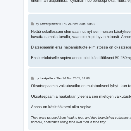
enemmän diapamista. Kyllähän nuo bentsoja ovat,mutta eipä 
P
by
powergrower
»
Thu 24 Nov 2005, 00:02
o
s
Nettiä selaillessani olen saannut nyt semmoisen käsityksen
t
havaita samalla tavalla, vaan olo hiipii hyvin hitaasti. Ann
Diatsepaamin eräs hajoamistuote elimistössä on oksatsep
Ensikertalaiselle sopiva annos olisi käsittääkseni 50-250m
P
by
Lasipallo
»
Thu 24 Nov 2005, 01:00
o
s
Oksatsepaamin vaikutusaika on muistaakseni lyhyt, kun ta
t
Oksatsepaamia haukutaan yleensä sen mietojen vaikutusten
Annos on käsittääkseni aika sopiva.
They were tattooed from head to foot, and they brandished cutlasses an
berserk, sometimes felling their own men in their fury.