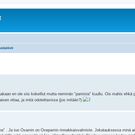
t
edatiivit
akaan en ole siis kokeillut mutta nemmän "pamista" kuullu. Ois mahis ehkä p
aisen ottaa, ja mitä odotettavissa (jos mitään?)
a" . Ja tuo Oxamin on Oxepamin rinnakkaisvalmiste. Jokatauksessa minä ai