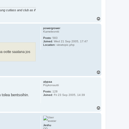
ung cutlass and club as if
T
o
p
powergrower
Kameleontti
Posts:
583
Joined:
Wed 21 Sep 2005, 17:47
Location:
viewtopic.php
ua ootte saatana jos
T
o
p
alypaa
Psykonautti
Posts:
128
 tolea bentsoihin.
Joined:
Fri 23 Sep 2005, 14:39
T
o
p
Jeshu
OD