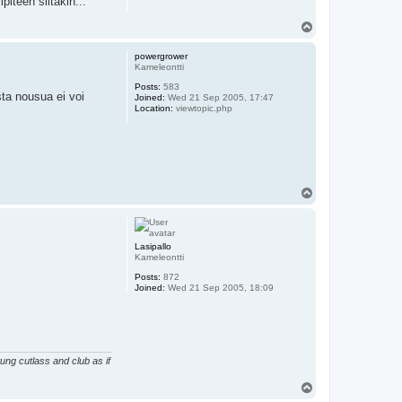
iteen siitäkin...
T
o
p
powergrower
Kameleontti
Posts:
583
sta nousua ei voi
Joined:
Wed 21 Sep 2005, 17:47
Location:
viewtopic.php
T
o
p
Lasipallo
Kameleontti
Posts:
872
Joined:
Wed 21 Sep 2005, 18:09
ung cutlass and club as if
T
o