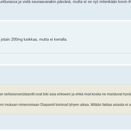
ntturassa ja vielä seuraavanakin päivänä, mutta ei se nyt mitenkään kovin ih
jotain 200mg luokkaa, mutta ei kerralla.
n sellaisenan(depotit ovat toki asia erikseen ja ehkä rivat koska ne maistuvat hyväll
seni mukaan nimenomaan Diapamit toimivat lyhyen aikaa. Mitään faktaa asiasta ei 