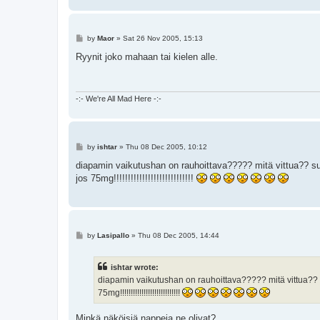
P
by
Maor
»
Sat 26 Nov 2005, 15:13
o
s
Ryynit joko mahaan tai kielen alle.
t
-:- We're All Mad Here -:-
P
by
ishtar
»
Thu 08 Dec 2005, 10:12
o
s
diapamin vaikutushan on rauhoittava????? mitä vittua?? suuri
t
jos 75mg!!!!!!!!!!!!!!!!!!!!!!!!!!!!
P
by
Lasipallo
»
Thu 08 Dec 2005, 14:44
o
s
t
ishtar wrote:
diapamin vaikutushan on rauhoittava????? mitä vittua?? suu
75mg!!!!!!!!!!!!!!!!!!!!!!!!!!!!
Minkä näköisiä nappeja ne olivat?