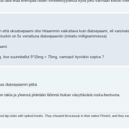
tällä erää enempää niiden viihteellisyydestä kyllä joku varmaan kertoo mielip
 että oksatsepaami olisi hitaammin vaikuttava kuin diatsepaami, eli varsinai
ostuskin on 5x verrattuna diatsepaamiin (mitattu milligrammoissa)
aami.
g, itse suunnitellut 5*15mg = 75mg, varmasti hyvinkin sopiva ?
as diatsepaamin pitkä
 takia ja yleensä pidetään lähinnä hiukan väsyttävänä roska-bentsona.
d big clubs with spiked knobs. They shouted ferociously in their native Finnish, and they sw