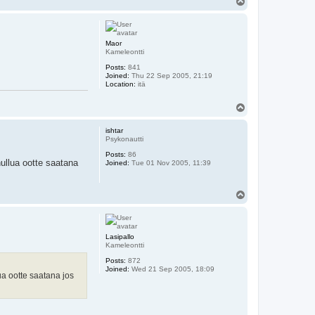
T
o
p
Maor
Kameleontti
Posts:
841
Joined:
Thu 22 Sep 2005, 21:19
Location:
itä
T
o
p
ishtar
Psykonautti
Posts:
86
hullua ootte saatana
Joined:
Tue 01 Nov 2005, 11:39
T
o
p
Lasipallo
Kameleontti
Posts:
872
Joined:
Wed 21 Sep 2005, 18:09
ua ootte saatana jos