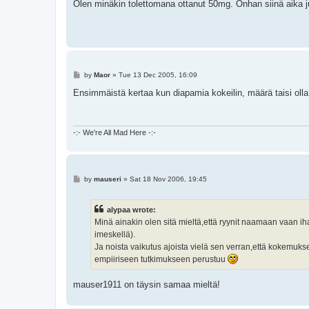
s
Olen minäkin tolettomana ottanut 50mg. Onhan siinä aika ju
t
P
by
Maor
»
Tue 13 Dec 2005, 16:09
o
s
Ensimmäistä kertaa kun diapamia kokeilin, määrä taisi olla 
t
-:- We're All Mad Here -:-
P
by
mauseri
»
Sat 18 Nov 2006, 19:45
o
s
t
alypaa wrote:
Minä ainakin olen sitä mieltä,että ryynit naamaan vaan iha
imeskellä).
Ja noista vaikutus ajoista vielä sen verran,että kokemuk
empiiriseen tutkimukseen perustuu
mauser1911 on täysin samaa mieltä!