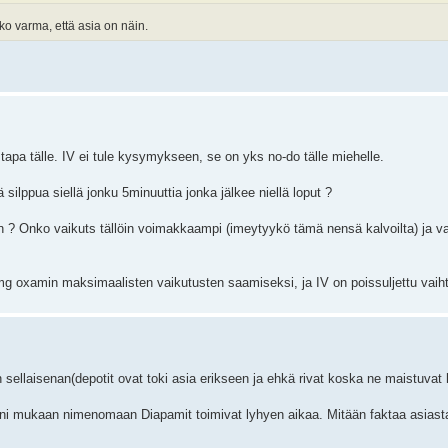
elko varma, että asia on näin.
stapa tälle. IV ei tule kysymykseen, se on yks no-do tälle miehelle.
ä silppua siellä jonku 5minuuttia jonka jälkee niellä loput ?
 ? Onko vaikuts tällöin voimakkaampi (imeytyykö tämä nensä kalvoilta) ja v
mg oxamin maksimaalisten vaikutusten saamiseksi, ja IV on poissuljettu vaih
sellaisenan(depotit ovat toki asia erikseen ja ehkä rivat koska ne maistuvat h
eni mukaan nimenomaan Diapamit toimivat lyhyen aikaa. Mitään faktaa asiasta