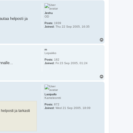
p
Jeshu
OD
autaa helposti ja
Posts:
1939
Joined:
Thu 22 Sep 2005, 16:35
T
o
p
m
Lepakko
Posts:
182
nalle...
Joined:
Fri 23 Sep 2005, 01:24
T
o
p
Lasipallo
Kameleontti
Posts:
872
Joined:
Wed 21 Sep 2005, 18:09
helposti ja tarkasti