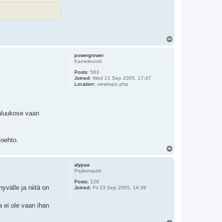
T
o
p
powergrower
Kameleontti
Posts:
583
Joined:
Wed 21 Sep 2005, 17:47
Location:
viewtopic.php
aluukose vaan
toehto.
T
o
p
alypaa
Psykonautti
Posts:
128
yvälle ja niitä on
Joined:
Fri 23 Sep 2005, 14:39
 ei ole vaan ihan