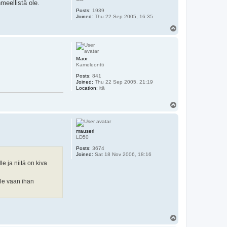
meellistä ole.
Posts:
1939
Joined:
Thu 22 Sep 2005, 16:35
T
o
p
Maor
Kameleontti
Posts:
841
Joined:
Thu 22 Sep 2005, 21:19
Location:
itä
T
o
p
mauseri
LD50
Posts:
3674
Joined:
Sat 18 Nov 2006, 18:16
e ja niitä on kiva
ole vaan ihan
T
o