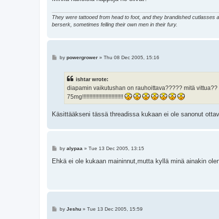
They were tattooed from head to foot, and they brandished cutlasses an
berserk, sometimes felling their own men in their fury.
P
by
powergrower
»
Thu 08 Dec 2005, 15:16
o
s
t
ishtar wrote:
diapamin vaikutushan on rauhoittava????? mitä vittua?? suu
75mg!!!!!!!!!!!!!!!!!!!!!!!!!!!!
Käsittääkseni tässä threadissa kukaan ei ole sanonut ot
P
by
alypaa
»
Tue 13 Dec 2005, 13:15
o
s
Ehkä ei ole kukaan maininnut,mutta kyllä minä ainakin ole
t
P
by
Jeshu
»
Tue 13 Dec 2005, 15:59
o