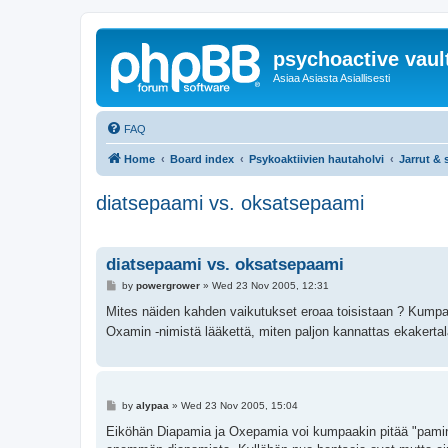
psychoactive vaul
Asiaa Asiasta Asiallisesti
FAQ
Home
Board index
Psykoaktiivien hautaholvi
Jarrut & s
diatsepaami vs. oksatsepaami
diatsepaami vs. oksatsepaami
P
by
powergrower
»
Wed 23 Nov 2005, 12:31
o
s
Mites näiden kahden vaikutukset eroaa toisistaan ? Kumpa
t
Oxamin -nimistä lääkettä, miten paljon kannattas ekakertal
P
by
alypaa
»
Wed 23 Nov 2005, 15:04
o
s
Eiköhän Diapamia ja Oxepamia voi kumpaakin pitää "pamin
t