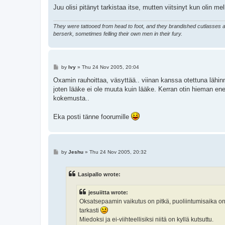
Juu olisi pitänyt tarkistaa itse, mutten viitsinyt kun olin m
They were tattooed from head to foot, and they brandished cutlasses an
berserk, sometimes felling their own men in their fury.
P
by
Ivy
»
Thu 24 Nov 2005, 20:04
o
s
Oxamin rauhoittaa, väsyttää.. viinan kanssa otettuna läh
t
joten lääke ei ole muuta kuin lääke. Kerran otin hieman enemm
kokemusta..
Eka posti tänne foorumille
P
by
Jeshu
»
Thu 24 Nov 2005, 20:32
o
s
t
Lasipallo wrote:
jesuiitta wrote:
Oksatsepaamin vaikutus on pitkä, puoliintumisaika on 8
tarkasti
Miedoksi ja ei-viihteellisiksi niitä on kyllä kutsuttu.