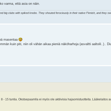
elko varma, että asia on näin.
d big clubs with spiked knobs. They shouted ferociously in their native Finnish, and they sw
innä masentaa
än kuin piti, niin oli vähän aikaa pieniä näköharhoja (asvaltti aaltoili..).. Di
 - 15 tuntia. Okstsepaamlla ei myös ole aktiivisia hajaomistuotteita. Lääkelaitos au