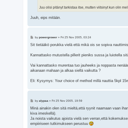
Juu olisi pitänyt tarkistaa itse, mutten viitsinyt kun olin m
Juuh, eips mitään.
P
by
powergrower
»
Fri 25 Nov 2005, 03:24
o
s
Sit tietääkö porukka vielä että mikä ois se sopiva nauttimi
t
Kannattasko mutustella pillerit pieniks sussa ja luiotella sit
Vai kannattasko murentaa tuo jauheeks ja noppasta nenään
aikanaan mahaan ja alkaa siellä vaikutta ?
Eli: Kysymys: Your choice of method millä nauttia 5kpl 15
P
by
alypaa
»
Fri 25 Nov 2005, 19:59
o
s
Minä ainakin olen sitä mieltä,että ryynit naamaan vaan ihan 
t
kiva imeskellä).
Ja noista vaikutus ajoista vielä sen verran,että kokemuks
empiiriseen tutkimukseen perustuu