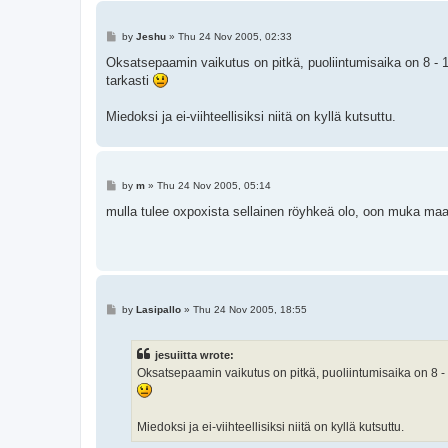
P
by
Jeshu
»
Thu 24 Nov 2005, 02:33
o
s
Oksatsepaamin vaikutus on pitkä, puoliintumisaika on 8 - 15
t
tarkasti
Miedoksi ja ei-viihteellisiksi niitä on kyllä kutsuttu.
P
by
m
»
Thu 24 Nov 2005, 05:14
o
s
mulla tulee oxpoxista sellainen röyhkeä olo, oon muka maail
t
P
by
Lasipallo
»
Thu 24 Nov 2005, 18:55
o
s
t
jesuiitta wrote:
Oksatsepaamin vaikutus on pitkä, puoliintumisaika on 8 - 1
Miedoksi ja ei-viihteellisiksi niitä on kyllä kutsuttu.