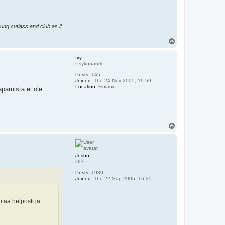
ung cutlass and club as if
T
o
p
Ivy
Psykonautti
Posts:
145
Joined:
Thu 24 Nov 2005, 19:59
Location:
Finland
apamista ei ole
T
o
p
Jeshu
OD
Posts:
1939
Joined:
Thu 22 Sep 2005, 16:35
taa helposti ja