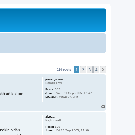
1
2
3
4
Next
116 posts
powergrower
Kameleontti
Posts:
583
Joined:
Wed 21 Sep 2005, 17:47
äästä koittaa
Location:
viewtopic.php
T
o
p
alypaa
Psykonautti
Posts:
128
nakin pidän
Joined:
Fri 23 Sep 2005, 14:39