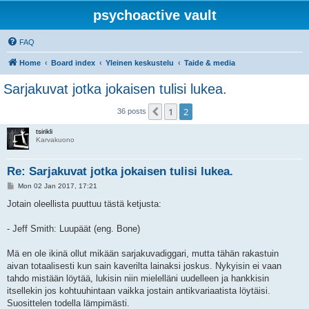
psychoactive vault
FAQ
Home
Board index
Yleinen keskustelu
Taide & media
Sarjakuvat jotka jokaisen tulisi lukea.
1
2
Previous
36 posts
tsirikli
Karvakuono
Re: Sarjakuvat jotka jokaisen tulisi lukea.
P
Mon 02 Jan 2017, 17:21
o
s
Jotain oleellista puuttuu tästä ketjusta:
t
- Jeff Smith: Luupäät (eng. Bone)
Mä en ole ikinä ollut mikään sarjakuvadiggari, mutta tähän rakastuin
aivan totaalisesti kun sain kaverilta lainaksi joskus. Nykyisin ei vaan
tahdo mistään löytää, lukisin niin mielelläni uudelleen ja hankkisin
itsellekin jos kohtuuhintaan vaikka jostain antikvariaatista löytäisi.
Suosittelen todella lämpimästi.