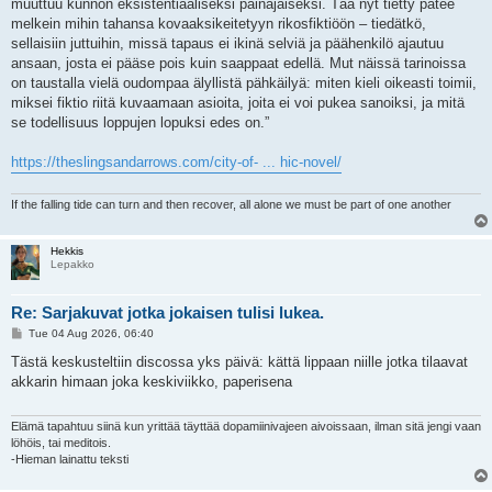
muuttuu kunnon eksistentiaaliseksi painajaiseksi. Tää nyt tietty pätee
melkein mihin tahansa kovaaksikeitetyyn rikosfiktiöön – tiedätkö,
sellaisiin juttuihin, missä tapaus ei ikinä selviä ja päähenkilö ajautuu
ansaan, josta ei pääse pois kuin saappaat edellä. Mut näissä tarinoissa
on taustalla vielä oudompaa älyllistä pähkäilyä: miten kieli oikeasti toimii,
miksei fiktio riitä kuvaamaan asioita, joita ei voi pukea sanoiksi, ja mitä
se todellisuus loppujen lopuksi edes on.”
https://theslingsandarrows.com/city-of- ... hic-novel/
If the falling tide can turn and then recover, all alone we must be part of one another
Hekkis
Lepakko
Re: Sarjakuvat jotka jokaisen tulisi lukea.
P
Tue 04 Aug 2026, 06:40
o
s
Tästä keskusteltiin discossa yks päivä: kättä lippaan niille jotka tilaavat
t
akkarin himaan joka keskiviikko, paperisena
Elämä tapahtuu siinä kun yrittää täyttää dopamiinivajeen aivoissaan, ilman sitä jengi vaan
löhöis, tai meditois.
-Hieman lainattu teksti