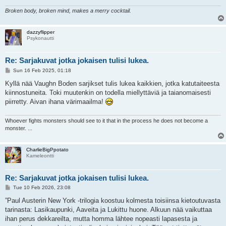
Broken body, broken mind, makes a merry cocktail.
dazzyflipper
Psykonautti
Re: Sarjakuvat jotka jokaisen tulisi lukea.
P
Sun 16 Feb 2025, 01:18
o
s
Kyllä nää Vaughn Boden sarjikset tulis lukea kaikkien, jotka katutaiteesta
t
kiinnostuneita. Toki muutenkin on todella miellyttäviä ja taianomaisesti
piirretty. Aivan ihana värimaailma!
Whoever fights monsters should see to it that in the process he does not become a
monster. ...
CharlieBigPpotato
Kameleontti
Re: Sarjakuvat jotka jokaisen tulisi lukea.
P
Tue 10 Feb 2026, 23:08
o
s
”Paul Austerin New York -trilogia koostuu kolmesta toisiinsa kietoutuvasta
t
tarinasta: Lasikaupunki, Aaveita ja Lukittu huone. Alkuun nää vaikuttaa
ihan perus dekkareilta, mutta homma lähtee nopeasti lapasesta ja