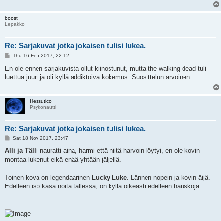
boost
Lepakko
Re: Sarjakuvat jotka jokaisen tulisi lukea.
P
Thu 16 Feb 2017, 22:12
o
s
En ole ennen sarjakuvista ollut kiinostunut, mutta the walking dead tuli
t
luettua juuri ja oli kyllä addiktoiva kokemus. Suosittelun arvoinen.
Hessutico
Psykonautti
Re: Sarjakuvat jotka jokaisen tulisi lukea.
P
Sat 18 Nov 2017, 23:47
o
s
Älli ja Tälli
nauratti aina, harmi että niitä harvoin löytyi, en ole kovin
t
montaa lukenut eikä enää yhtään jäljellä.
Toinen kova on legendaarinen
Lucky Luke
. Lännen nopein ja kovin äijä.
Edelleen iso kasa noita tallessa, on kyllä oikeasti edelleen hauskoja