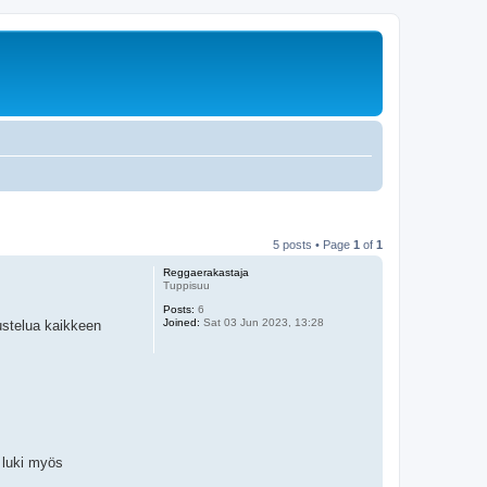
5 posts • Page
1
of
1
Reggaerakastaja
Tuppisuu
Posts:
6
Joined:
Sat 03 Jun 2023, 13:28
ustelua kaikkeen
 luki myös