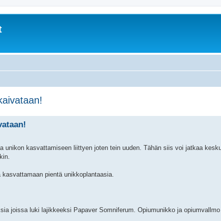
t
kaivataan!
vataan!
a unikon kasvattamiseen liittyen joten tein uuden. Tähän siis voi jatkaa kesk
kin.
 kasvattamaan pientä unikkoplantaasia.
sia joissa luki lajikkeeksi Papaver Somniferum. Opiumunikko ja opiumvallmo