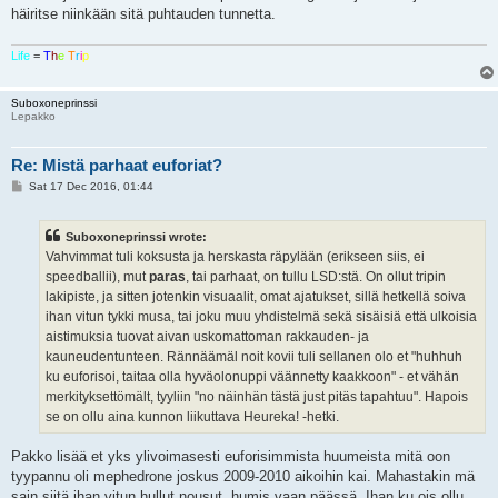
häiritse niinkään sitä puhtauden tunnetta.
Life
=
T
h
e
T
r
i
p
Suboxoneprinssi
Lepakko
Re: Mistä parhaat euforiat?
P
Sat 17 Dec 2016, 01:44
o
s
t
Suboxoneprinssi wrote:
Vahvimmat tuli koksusta ja herskasta räpylään (erikseen siis, ei
speedballii), mut
paras
, tai parhaat, on tullu LSD:stä. On ollut tripin
lakipiste, ja sitten jotenkin visuaalit, omat ajatukset, sillä hetkellä soiva
ihan vitun tykki musa, tai joku muu yhdistelmä sekä sisäisiä että ulkoisia
aistimuksia tuovat aivan uskomattoman rakkauden- ja
kauneudentunteen. Rännäämäl noit kovii tuli sellanen olo et "huhhuh
ku euforisoi, taitaa olla hyväolonuppi väännetty kaakkoon" - et vähän
merkityksettömält, tyyliin "no näinhän tästä just pitäs tapahtuu". Hapois
se on ollu aina kunnon liikuttava Heureka! -hetki.
Pakko lisää et yks ylivoimasesti euforisimmista huumeista mitä oon
tyypannu oli mephedrone joskus 2009-2010 aikoihin kai. Mahastakin mä
sain siitä ihan vitun hullut nousut, humis vaan päässä. Ihan ku ois ollu