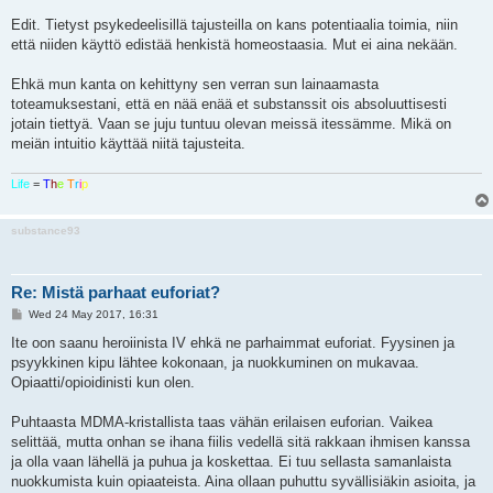
Edit. Tietyst psykedeelisillä tajusteilla on kans potentiaalia toimia, niin
että niiden käyttö edistää henkistä homeostaasia. Mut ei aina nekään.
Ehkä mun kanta on kehittyny sen verran sun lainaamasta
toteamuksestani, että en nää enää et substanssit ois absoluuttisesti
jotain tiettyä. Vaan se juju tuntuu olevan meissä itessämme. Mikä on
meiän intuitio käyttää niitä tajusteita.
Life
=
T
h
e
T
r
i
p
substance93
Re: Mistä parhaat euforiat?
P
Wed 24 May 2017, 16:31
o
s
Ite oon saanu heroiinista IV ehkä ne parhaimmat euforiat. Fyysinen ja
t
psyykkinen kipu lähtee kokonaan, ja nuokkuminen on mukavaa.
Opiaatti/opioidinisti kun olen.
Puhtaasta MDMA-kristallista taas vähän erilaisen euforian. Vaikea
selittää, mutta onhan se ihana fiilis vedellä sitä rakkaan ihmisen kanssa
ja olla vaan lähellä ja puhua ja koskettaa. Ei tuu sellasta samanlaista
nuokkumista kuin opiaateista. Aina ollaan puhuttu syvällisiäkin asioita, ja