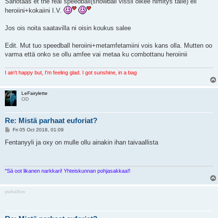
Sanotaas et the real speedball(snowball vissii oikee nimitys tälle) eli
t
heroiini+kokaiini I.V.
Jos ois noita saatavilla ni oisin koukus salee
Edit. Mut tuo speedball heroiini+metamfetamiini vois kans olla. Mutten oo
varma että onko se ollu amfee vai metaa ku combottanu heroiinii
I ain't happy but, I'm feeling glad. I got sunshine, in a bag
LeFairylette
OD
Re: Mistä parhaat euforiat?
P
Fri 05 Oct 2018, 01:09
o
s
Fentanyyli ja oxy on mulle ollu ainakin ihan taivaallista
t
"Sä oot likanen narkkari! Yhteiskunnan pohjasakkaa!!
puhallus