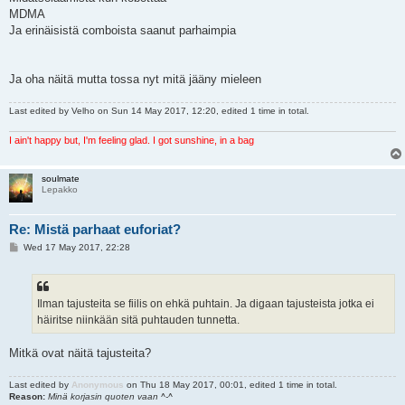
MDMA
Ja erinäisistä comboista saanut parhaimpia
Ja oha näitä mutta tossa nyt mitä jääny mieleen
Last edited by
Velho
on Sun 14 May 2017, 12:20, edited 1 time in total.
I ain't happy but, I'm feeling glad. I got sunshine, in a bag
soulmate
Lepakko
Re: Mistä parhaat euforiat?
P
Wed 17 May 2017, 22:28
o
s
t
Ilman tajusteita se fiilis on ehkä puhtain. Ja digaan tajusteista jotka ei
häiritse niinkään sitä puhtauden tunnetta.
Mitkä ovat näitä tajusteita?
Last edited by
Anonymous
on Thu 18 May 2017, 00:01, edited 1 time in total.
Reason:
Minä korjasin quoten vaan ^-^