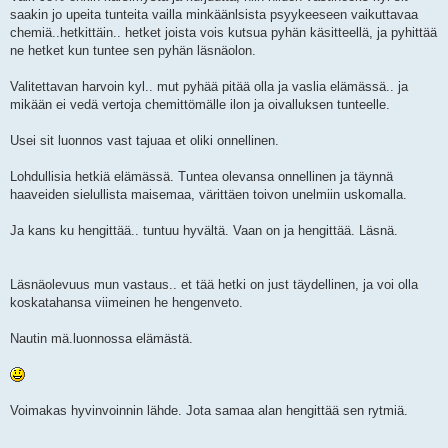
saakin jo upeita tunteita vailla minkäänlsista psyykeeseen vaikuttavaa
chemiä..hetkittäin.. hetket joista vois kutsua pyhän käsitteellä, ja pyhittää
ne hetket kun tuntee sen pyhän läsnäolon.
Valitettavan harvoin kyl.. mut pyhää pitää olla ja vaslia elämässä.. ja
mikään ei vedä vertoja chemittömälle ilon ja oivalluksen tunteelle.
Usei sit luonnos vast tajuaa et oliki onnellinen.
Lohdullisia hetkiä elämässä. Tuntea olevansa onnellinen ja täynnä
haaveiden sielullista maisemaa, värittäen toivon unelmiin uskomalla.
Ja kans ku hengittää.. tuntuu hyvältä. Vaan on ja hengittää. Läsnä.
Läsnäolevuus mun vastaus.. et tää hetki on just täydellinen, ja voi olla
koskatahansa viimeinen he hengenveto.
Nautin mä.luonnossa elämästä.
Voimakas hyvinvoinnin lähde. Jota samaa alan hengittää sen rytmiä.