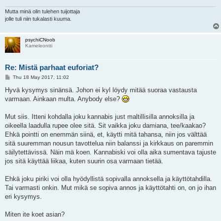
Mutta minä olin tulehen tuijottaja
jolle tuli niin tukalasti kuuma.
psychiCNoob
Kameleontti
Re: Mistä parhaat euforiat?
P
Thu 18 May 2017, 11:02
o
s
Hyvä kysymys sinänsä. Johon ei kyl löydy mitää suoraa vastausta
t
varmaan. Ainkaan multa. Anybody else?
Mut siis. Itteni kohdalla joku kannabis just maltillisilla annoksilla ja
oikeella laadulla rupee olee sitä. Sit vaikka joku damiana, tee/kaakao?
Ehkä pointti on enemmän siinä, et, käytti mitä tahansa, niin jos välttää
sitä suuremman nousun tavottelua niin balanssi ja kirkkaus on paremmin
säilytettävissä. Näin mä koen. Kannabiski voi olla aika sumentava tajuste
jos sitä käyttää liikaa, kuten suurin osa varmaan tietää.
Ehkä joku piriki voi olla hyödyllistä sopivalla annoksella ja käyttötahdilla.
Tai varmasti onkin. Mut mikä se sopiva annos ja käyttötahti on, on jo ihan
eri kysymys.
Miten ite koet asian?