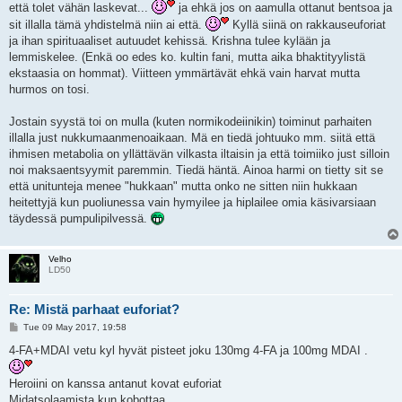
että tolet vähän laskevat...
ja ehkä jos on aamulla ottanut bentsoa ja
sit illalla tämä yhdistelmä niin ai että.
Kyllä siinä on rakkauseuforiat
ja ihan spirituaaliset autuudet kehissä. Krishna tulee kylään ja
lemmiskelee. (Enkä oo edes ko. kultin fani, mutta aika bhaktityylistä
ekstaasia on hommat). Viitteen ymmärtävät ehkä vain harvat mutta
hurmos on tosi.
Jostain syystä toi on mulla (kuten normikodeiinikin) toiminut parhaiten
illalla just nukkumaanmenoaikaan. Mä en tiedä johtuuko mm. siitä että
ihmisen metabolia on yllättävän vilkasta iltaisin ja että toimiiko just silloin
noi maksaentsyymit paremmin. Tiedä häntä. Ainoa harmi on tietty sit se
että unitunteja menee "hukkaan" mutta onko ne sitten niin hukkaan
heitettyjä kun puoliunessa vain hymyilee ja hiplailee omia käsivarsiaan
täydessä pumpulipilvessä.
Velho
LD50
Re: Mistä parhaat euforiat?
P
Tue 09 May 2017, 19:58
o
s
4-FA+MDAI vetu kyl hyvät pisteet joku 130mg 4-FA ja 100mg MDAI .
t
Heroiini on kanssa antanut kovat euforiat
Midatsolaamista kun kobottaa