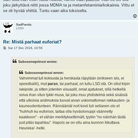
joku järkyttävä niitti jossa MDMA:ta ja metamfetamiinia/kokaiinia. Vittu et
se oli hyvää shittiä. Tuntu vaan aika toksiselta.
SadPanda
LD50
Re: Mistä parhaat euforiat?
P
Sat 17 Dec 2016, 10:56
o
s
t
Suboxoneprinssi wrote:
Suboxoneprinssi wrote:
Vahvimmat tuli koksusta ja herskasta räpylään (erikseen siis, ei
speedballii), mut
paras
, tai parhaat, on tullu LSD:stä. On ollut tripin
lakipiste, ja sitten jotenkin visuaalit, omat ajatukset, sillä hetkellä
soiva ihan vitun tykki musa, tai joku muu yhdistelmä sekä sisäisiä
että ulkoisia aistimuksia tuovat aivan uskomattoman rakkauden- ja
kauneudentunteen. Rännäämäl noit kovii tuli sellanen olo et
"huhhuh ku euforisoi, taitaa olla hyväolonuppi väännetty
kaakkoon" - et vähän merkityksettömält, tyyliin "no näinhän tästä
just pitäs tapahtuu". Hapois se on ollu aina kunnon liikuttava
Heureka! -hetki.