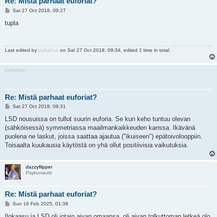
Re: Mistä parhaat euforiat?
P
Sat 27 Oct 2018, 09:27
o
s
tupla
t
Last edited by
puhallus
on Sat 27 Oct 2018, 09:34, edited 1 time in total.
puhallus
Re: Mistä parhaat euforiat?
P
Sat 27 Oct 2018, 09:31
o
s
LSD nousuissa on tullut suurin euforia. Se kun keho tuntuu olevan
t
(sähköisessä) symmetriassa maailmankaikkeuden kanssa. Ikävänä
puolena ne laskut, joissa saattaa ajautua ("ikuiseen") epätoivolooppiin.
Toisaalta kuukausia käytöstä on yhä ollut positiivisia vaikutuksia.
dazzyflipper
Psykonautti
Re: Mistä parhaat euforiat?
P
Sun 16 Feb 2025, 01:38
o
s
Ilokaasu ja LSD oli jotain aivan omaansa, oli aivan tolkuttoman letkeä olo