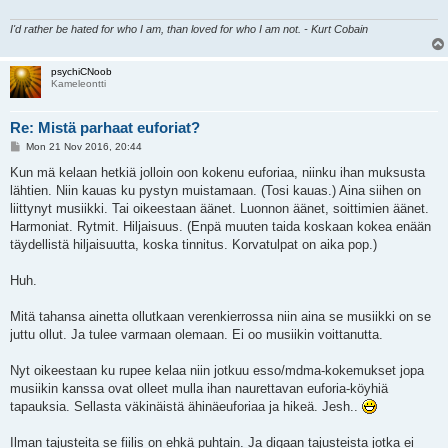
I'd rather be hated for who I am, than loved for who I am not. - Kurt Cobain
psychiCNoob
Kameleontti
Re: Mistä parhaat euforiat?
P
Mon 21 Nov 2016, 20:44
o
s
Kun mä kelaan hetkiä jolloin oon kokenu euforiaa, niinku ihan muksusta
t
lähtien. Niin kauas ku pystyn muistamaan. (Tosi kauas.) Aina siihen on
liittynyt musiikki. Tai oikeestaan äänet. Luonnon äänet, soittimien äänet.
Harmoniat. Rytmit. Hiljaisuus. (Enpä muuten taida koskaan kokea enään
täydellistä hiljaisuutta, koska tinnitus. Korvatulpat on aika pop.)
Huh.
Mitä tahansa ainetta ollutkaan verenkierrossa niin aina se musiikki on se
juttu ollut. Ja tulee varmaan olemaan. Ei oo musiikin voittanutta.
Nyt oikeestaan ku rupee kelaa niin jotkuu esso/mdma-kokemukset jopa
musiikin kanssa ovat olleet mulla ihan naurettavan euforia-köyhiä
tapauksia. Sellasta väkinäistä ähinäeuforiaa ja hikeä. Jesh..
Ilman tajusteita se fiilis on ehkä puhtain. Ja digaan tajusteista jotka ei