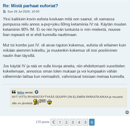
Re: Mistä parhaat euforiat?
P
Sun 26 Jul 2026, 10:00
o
s
Yksi kaikkein kovin euforia koskaan mitä oon saanut, oli samassa
t
pumpussa reilu annos a-pvp+joku 60mg ketamiinia IV:nä. Käytän muuten
ketamiinin 90% IM. Ei oo niin hyvän tuntuista iv min mielestä, nousee
liian nopeasti et ei ehdi kunnolla nauttimaan.
Mut toi kombo just IV. oli aivan tajuton kokemus, euforia oli erilainen kuin
mikään aiemmin kokeiltu, ja muutenkin kokemus oli tosi positiivinen
nautin ihan täysillä.
Jos käytät IV ja nää on sulle kivoja aineita, niin ehdottomasti suosittelen
kokeilemaan, annostus oman tolen mukaan ja voi kumpaakin vähän
vähemmän laittaa kun normaalisti, vahvistavat toisiaan meinaa kunnolla.
Velho
wrote:
NYT VITTU RYHDISTÄYTYKÄÄ DOUPPI ON ELÄMÄN PARASTA AIKAA ja muuteki
sillo on jänskää
1
2
3
4
5
6
Previous
170 posts