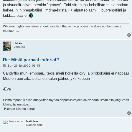
t
ja visuaalit olivat jotenkin "groovy". Toki sitten jos kehollista relaksaatiota
hakee, niin pregabaliini+ mdma-kristalli + alpratsolaami + bubrenorfiini ja
kukkaa päälle.
Whoever fights monsters should see to it that in the process he does not become a
monster. ...
Hekkis
Lepakko
Re: Mistä parhaat euforiat?
P
Sun 26 Jul 2026, 03:45
o
s
Candyflip mun lemppari...tekis mieli kokeilla oxy ja piri(kokaiini ei nappaa)
t
Muuten oon aika sellanen kukin päihde yksikseeen
-Eve
Elämä tapahtuu siinä kun yrittää täyttää dopamiinivajeen aivoissaan, ilman sitä jengi vaan
löhöis, tai meditois.
-Hieman lainattu teksti
NatiHero
Kameleontti