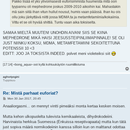
Pakko lisää et yks ylivoimasesti euforisimmista huumeista mitä oon
tyypannu oli mephedrone joskus 2009-2010 aikoihin kai. Mahastakin
mä sain siitä ihan vitun hullut nousut, humis vaan päässä. Ihan ku ois
ollu joku järkyttävä niitti jossa MDMA:ta ja metamfetamiinia/kokaiinia.
Vittu et se oli hyvää shittiä. Tuntu vaan aika toksiselta.
SAMAA MIELTÄ MUUTEN! UNOHDIN AIVAN! SIIS SE KIINA
MEPHEDRONE MIKÄ HAISI JEESUSSTEIPINLIIMAPINNALE! SE OLI
JUST NIINKU KOKSU, MDMA, METAMFETAMIINI SEKOITETTUNA
POTENSSII 10 <3
EDITT: JOO JA TOKSISTA INDEED. polvet meni violeteiksi siit
[17:14] <bong_aqua> oot kyllä kohtuukäytön ruumiillistuma
aghoriyogini
Tuppisuu
Re: Mistä parhaat euforiat?
P
Mon 30 Jan 2017, 20:45
o
s
Anaaliorgasmi... on mennyt vintti pimeäksi monta kertaa kesken moisen.
t
Mutta kehon ulkopuolelta tulevista kemikaaleista, dihydrokodeiini.
Harvinaista herkkua Suomessa (Enkuissa reseptivapaata) mutta kun tätä
just sopiva määrä normikodeiinin kanssa silloin kun on malttanut odottaa