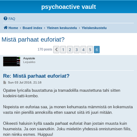
psychoactive vault
FAQ
Home
Board index
Yleinen keskustelu
Yleiskeskustelu
Mistä parhaat euforiat?
1
2
3
4
5
6
Previous
170 posts
Asystole
Lepakko
Re: Mistä parhaat euforiat?
P
Sun 03 Jul 2016, 21:16
o
s
Opatee lyricalla buustattuna ja tramadolilla maustettuna tahi sitten
t
kodeiini-tatti-kombo.
Nopeista en euforiaa saa, ja monen kehumasta mämmistä on kokemusta
vasta niin pienillä annoksilla etten saanut siitä irti juuri mitään.
Oikeesti haluisin kyllä saada parhaat euforiat ihan jostain muusta kuin
huumeista. Ja oon saanutkin. Joku mieletön yhdessä onnistumisen fiilis,
noin niinku esmes. Huippuu!