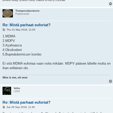
Thatspecialsomeone
Psykonautti
Re: Mistä parhaat euforiat?
P
Thu 31 May 2018, 11:05
o
s
1.MDMA
t
2.MDPV
3.Ayahuasca
4.Oksikodoni
5.Bupre&dormicum kombo
Ei sitä MDMA euforiaa vaan voita mikään. MDPV pääsee lähelle mutta on
ihan erillainen olo.
Woe is me, oh woe
Velho
LD50
Re: Mistä parhaat euforiat?
P
Sat 29 Sep 2018, 11:40
o
s