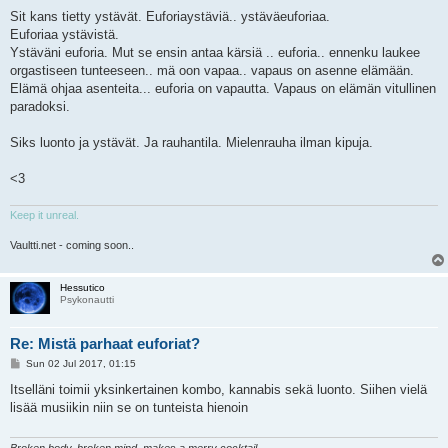
Sit kans tietty ystävät. Euforiaystäviä.. ystäväeuforiaa.
Euforiaa ystävistä.
Ystäväni euforia. Mut se ensin antaa kärsiä .. euforia.. ennenku laukee
orgastiseen tunteeseen.. mä oon vapaa.. vapaus on asenne elämään.
Elämä ohjaa asenteita... euforia on vapautta. Vapaus on elämän vitullinen
paradoksi.
Siks luonto ja ystävät. Ja rauhantila. Mielenrauha ilman kipuja.
<3
Keep it unreal.
Vaultti.net - coming soon..
Hessutico
Psykonautti
Re: Mistä parhaat euforiat?
P
Sun 02 Jul 2017, 01:15
o
s
Itselläni toimii yksinkertainen kombo, kannabis sekä luonto. Siihen vielä
t
lisää musiikin niin se on tunteista hienoin
Broken body, broken mind, makes a merry cocktail.