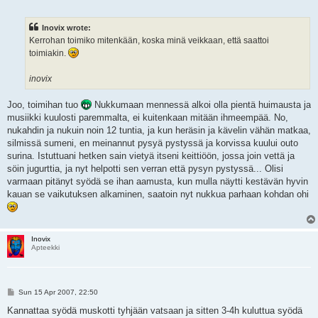
o
s
t
Inovix wrote:
Kerrohan toimiko mitenkään, koska minä veikkaan, että saattoi
toimiakin.
inovix
Joo, toimihan tuo
Nukkumaan mennessä alkoi olla pientä huimausta ja
musiikki kuulosti paremmalta, ei kuitenkaan mitään ihmeempää. No,
nukahdin ja nukuin noin 12 tuntia, ja kun heräsin ja kävelin vähän matkaa,
silmissä sumeni, en meinannut pysyä pystyssä ja korvissa kuului outo
surina. Istuttuani hetken sain vietyä itseni keittiöön, jossa join vettä ja
söin jugurttia, ja nyt helpotti sen verran että pysyn pystyssä... Olisi
varmaan pitänyt syödä se ihan aamusta, kun mulla näytti kestävän hyvin
kauan se vaikutuksen alkaminen, saatoin nyt nukkua parhaan kohdan ohi
Inovix
Apteekki
P
Sun 15 Apr 2007, 22:50
o
s
Kannattaa syödä muskotti tyhjään vatsaan ja sitten 3-4h kuluttua syödä
t