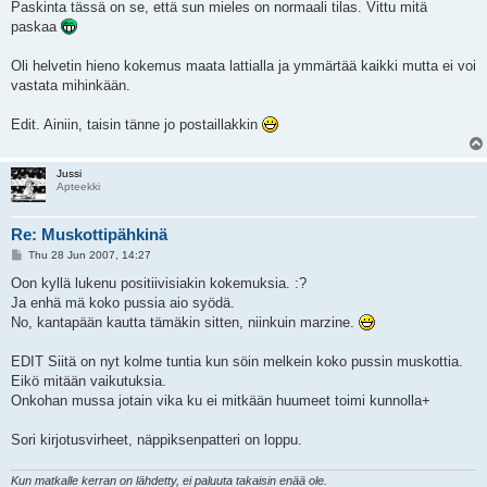
Paskinta tässä on se, että sun mieles on normaali tilas. Vittu mitä
paskaa
Oli helvetin hieno kokemus maata lattialla ja ymmärtää kaikki mutta ei voi
vastata mihinkään.
Edit. Ainiin, taisin tänne jo postaillakkin
Jussi
Apteekki
Re: Muskottipähkinä
P
Thu 28 Jun 2007, 14:27
o
s
Oon kyllä lukenu positiivisiakin kokemuksia. :?
t
Ja enhä mä koko pussia aio syödä.
No, kantapään kautta tämäkin sitten, niinkuin marzine.
EDIT Siitä on nyt kolme tuntia kun söin melkein koko pussin muskottia.
Eikö mitään vaikutuksia.
Onkohan mussa jotain vika ku ei mitkään huumeet toimi kunnolla+
Sori kirjotusvirheet, näppiksenpatteri on loppu.
Kun matkalle kerran on lähdetty, ei paluuta takaisin enää ole.