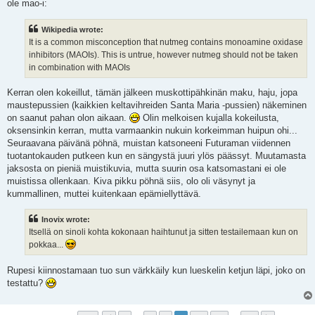
ole mao-i:
Wikipedia wrote:
It is a common misconception that nutmeg contains monoamine oxidase
inhibitors (MAOIs). This is untrue, however nutmeg should not be taken
in combination with MAOIs
Kerran olen kokeillut, tämän jälkeen muskottipähkinän maku, haju, jopa
maustepussien (kaikkien keltavihreiden Santa Maria -pussien) näkeminen
on saanut pahan olon aikaan.
Olin melkoisen kujalla kokeilusta,
oksensinkin kerran, mutta varmaankin nukuin korkeimman huipun ohi...
Seuraavana päivänä pöhnä, muistan katsoneeni Futuraman viidennen
tuotantokauden putkeen kun en sängystä juuri ylös päässyt. Muutamasta
jaksosta on pieniä muistikuvia, mutta suurin osa katsomastani ei ole
muistissa ollenkaan. Kiva pikku pöhnä siis, olo oli väsynyt ja
kummallinen, muttei kuitenkaan epämiellyttävä.
Inovix wrote:
Itsellä on sinoli kohta kokonaan haihtunut ja sitten testailemaan kun on
pokkaa...
Rupesi kiinnostamaan tuo sun värkkäily kun lueskelin ketjun läpi, joko on
testattu?