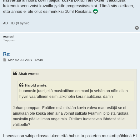
kasvattaa annosta kovin paljoa, koska DXM:n annoksen vaikutusta
kokemukseen voisi kuvailla jyrkän progressiiviseksi. Tämä siis olettaen,
että annos ei ole ollut esimerkiksi 10ml Resilaria.
AD_HD @ synirc
oranssi
Tuppisuu
Re:
P
Mon 02 Jul 2007, 12:38
o
s
t
Ahab wrote:
Harold wrote:
huomasin juuri, että muskottihan on maoi ja sehän on näin ollen
hyvin vaarallinen esim. alkoholin kera nautittuna. dämn
Johan pomppas. Epäilen että mikään kovin vahva mao-estäjä se ei
ainakaan ole koska olen aina voinut safkata tyramiini pitoista ruokaa
muskotin päälle ilman ongelmia. Olisikos luotettavaa lähdettä tälle
väitteelle?
Itseasiassa wikipediassa lukee että huhuista poiketen muskottipähkinä EI