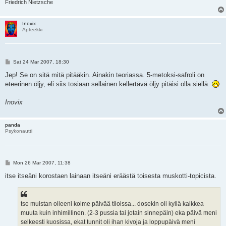
Friedrich Nietzsche
Inovix
Apteekki
P
Sat 24 Mar 2007, 18:30
o
s
Jep! Se on sitä mitä pitääkin. Ainakin teoriassa. 5-metoksi-safroli on
t
eteerinen öljy, eli siis tosiaan sellainen kellertävä öljy pitäisi olla siellä.
Inovix
panda
Psykonautti
P
Mon 26 Mar 2007, 11:38
o
s
itse itseäni korostaen lainaan itseäni eräästä toisesta muskotti-topicista.
t
tse muistan olleeni kolme päivää tiloissa... dosekin oli kyllä kaikkea
muuta kuin inhimillinen. (2-3 pussia tai jotain sinnepäin) eka päivä meni
selkeesti kuosissa, ekat tunnit oli ihan kivoja ja loppupäivä meni