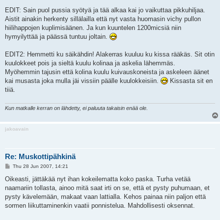
EDIT: Sain puol pussia syötyä ja tää alkaa kai jo vaikuttaa pikkuhiljaa.
Aistit ainakin herkenty sillälailla että nyt vasta huomasin vichy pullon
hiilihappojen kuplimisäänen. Ja kun kuuntelen 1200micsiä niin
hymyilyttää ja päässä tuntuu joltain.
EDIT2: Hemmetti ku säikähdin! Alakerras kuuluu ku kissa rääkäs. Sit otin
kuulokkeet pois ja sieltä kuulu kolinaa ja askelia lähemmäs.
Myöhemmin tajusin että kolina kuulu kuivauskoneista ja askeleen äänet
kai musasta joka mulla jäi vissiin päälle kuulokkeisiin.
Kissasta sit en
tiiä.
Kun matkalle kerran on lähdetty, ei paluuta takaisin enää ole.
jakoavain
Re: Muskottipähkinä
P
Thu 28 Jun 2007, 14:21
o
s
Oikeasti, jättäkää nyt ihan kokeilematta koko paska. Turha vetää
t
naamariin tollasta, ainoo mitä saat irti on se, että et pysty puhumaan, et
pysty kävelemään, makaat vaan lattialla. Kehos painaa niin paljon että
sormen liikuttaminenkin vaatii ponnistelua. Mahdollisesti oksennat.