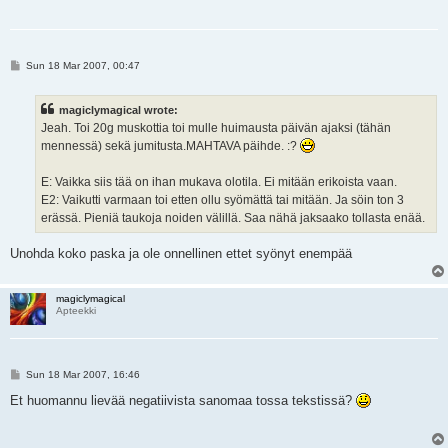
P
Sun 18 Mar 2007, 00:47
o
s
t
magiclymagical wrote:
Jeah. Toi 20g muskottia toi mulle huimausta päivän ajaksi (tähän
mennessä) sekä jumitusta.MAHTAVA päihde. :?
E: Vaikka siis tää on ihan mukava olotila. Ei mitään erikoista vaan.
E2: Vaikutti varmaan toi etten ollu syömättä tai mitään. Ja söin ton 3
erässä. Pieniä taukoja noiden välillä. Saa nähä jaksaako tollasta enää.
Unohda koko paska ja ole onnellinen ettet syönyt enempää
magiclymagical
Apteekki
P
Sun 18 Mar 2007, 16:46
o
s
Et huomannu lievää negatiivista sanomaa tossa tekstissä?
t