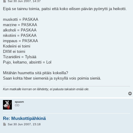
P
Sat 30 Jun 2007, 14:37
o
s
Eipä se tainnu toimia, paitsi että koko eilisen päivän pyörrytti ja heikotti.
t
muskotti = PASKAA
marzine = PASKAA
alkoholi = PASKAA
nikotiini = PASKAA
imppaus = PASKAA
Kodeiini ei toimi
DXM ei toimi
Tizanidiini = Tylsää
Pujo, keltamo, absintti = Lol
Mitähän huumetta sitä pitäis kokeilla?
Saan kohta hbwr siemeniä ja syksyllä vois poimia sieniä.
Kun matkalle kerran on lähdetty, ei paluuta takaisin enää ole.
spasm
OD
Re: Muskottipähkinä
P
Sat 30 Jun 2007, 15:18
o
s