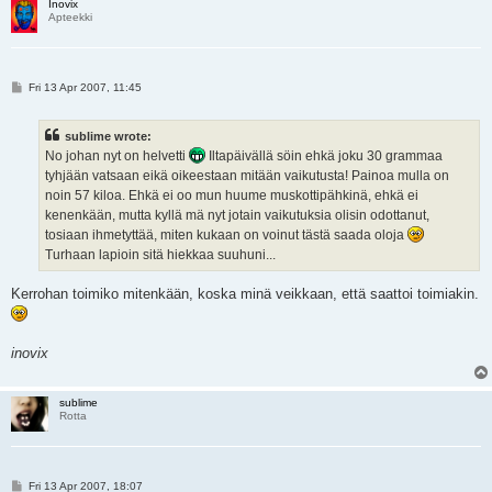
Inovix
Apteekki
P
Fri 13 Apr 2007, 11:45
o
s
t
sublime wrote:
No johan nyt on helvetti
Iltapäivällä söin ehkä joku 30 grammaa
tyhjään vatsaan eikä oikeestaan mitään vaikutusta! Painoa mulla on
noin 57 kiloa. Ehkä ei oo mun huume muskottipähkinä, ehkä ei
kenenkään, mutta kyllä mä nyt jotain vaikutuksia olisin odottanut,
tosiaan ihmetyttää, miten kukaan on voinut tästä saada oloja
Turhaan lapioin sitä hiekkaa suuhuni...
Kerrohan toimiko mitenkään, koska minä veikkaan, että saattoi toimiakin.
inovix
sublime
Rotta
P
Fri 13 Apr 2007, 18:07