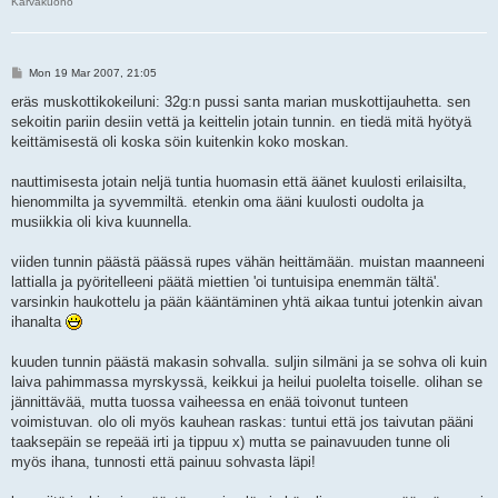
Karvakuono
P
Mon 19 Mar 2007, 21:05
o
s
eräs muskottikokeiluni: 32g:n pussi santa marian muskottijauhetta. sen
t
sekoitin pariin desiin vettä ja keittelin jotain tunnin. en tiedä mitä hyötyä
keittämisestä oli koska söin kuitenkin koko moskan.
nauttimisesta jotain neljä tuntia huomasin että äänet kuulosti erilaisilta,
hienommilta ja syvemmiltä. etenkin oma ääni kuulosti oudolta ja
musiikkia oli kiva kuunnella.
viiden tunnin päästä päässä rupes vähän heittämään. muistan maanneeni
lattialla ja pyöritelleeni päätä miettien 'oi tuntuisipa enemmän tältä'.
varsinkin haukottelu ja pään kääntäminen yhtä aikaa tuntui jotenkin aivan
ihanalta
kuuden tunnin päästä makasin sohvalla. suljin silmäni ja se sohva oli kuin
laiva pahimmassa myrskyssä, keikkui ja heilui puolelta toiselle. olihan se
jännittävää, mutta tuossa vaiheessa en enää toivonut tunteen
voimistuvan. olo oli myös kauhean raskas: tuntui että jos taivutan pääni
taaksepäin se repeää irti ja tippuu x) mutta se painavuuden tunne oli
myös ihana, tunnosti että painuu sohvasta läpi!