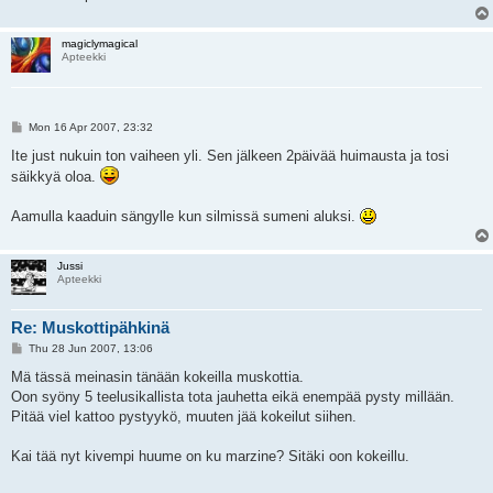
magiclymagical
Apteekki
P
Mon 16 Apr 2007, 23:32
o
s
Ite just nukuin ton vaiheen yli. Sen jälkeen 2päivää huimausta ja tosi
t
säikkyä oloa.
Aamulla kaaduin sängylle kun silmissä sumeni aluksi.
Jussi
Apteekki
Re: Muskottipähkinä
P
Thu 28 Jun 2007, 13:06
o
s
Mä tässä meinasin tänään kokeilla muskottia.
t
Oon syöny 5 teelusikallista tota jauhetta eikä enempää pysty millään.
Pitää viel kattoo pystyykö, muuten jää kokeilut siihen.
Kai tää nyt kivempi huume on ku marzine? Sitäki oon kokeillu.