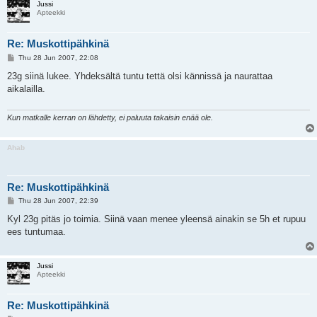
Jussi
Apteekki
Re: Muskottipähkinä
P
Thu 28 Jun 2007, 22:08
o
s
23g siinä lukee. Yhdeksältä tuntu tettä olsi kännissä ja naurattaa
t
aikalailla.
Kun matkalle kerran on lähdetty, ei paluuta takaisin enää ole.
Ahab
Re: Muskottipähkinä
P
Thu 28 Jun 2007, 22:39
o
s
Kyl 23g pitäs jo toimia. Siinä vaan menee yleensä ainakin se 5h et rupuu
t
ees tuntumaa.
Jussi
Apteekki
Re: Muskottipähkinä