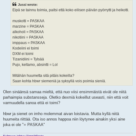
t
Jussi wrote:
Eipä se tainnu toimia, paitsi että koko eilisen päivän pyörrytti ja heikotti.
muskotti = PASKAA
marzine = PASKAA
alkoholi = PASKAA
nikotiini = PASKAA
imppaus = PASKAA
Kodeiini ei toimi
DXM ei toimi
Tizanidiini = Tylsää
Pujo, keltamo, absintti = Lol
Mitähän huumetta sitä pitäis kokeilla?
Saan kohta hbwr siemeniä ja syksyllä vois poimia sieniä.
Olen sinäänsä samaa mieltä, että nuo viisi ensimmäistä eivät ole niitä
parhaimpia substansseja. Oletko dexmiä kokeillut useasti, niin että voit
varmuudella sanoa että ei toimi?
hbwr ja sienet on imho molemmat aivan loistavia. Mutta kyllä niitä
huumeita riittää. Ota iso annos happoa niin löytynee ainakin yksi aine
joka ei ole "= PASKAA"