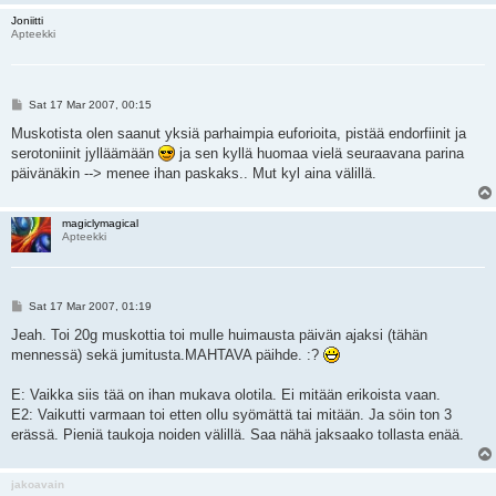
Joniitti
Apteekki
P
Sat 17 Mar 2007, 00:15
o
s
Muskotista olen saanut yksiä parhaimpia euforioita, pistää endorfiinit ja
t
serotoniinit jylläämään
ja sen kyllä huomaa vielä seuraavana parina
päivänäkin --> menee ihan paskaks.. Mut kyl aina välillä.
magiclymagical
Apteekki
P
Sat 17 Mar 2007, 01:19
o
s
Jeah. Toi 20g muskottia toi mulle huimausta päivän ajaksi (tähän
t
mennessä) sekä jumitusta.MAHTAVA päihde. :?
E: Vaikka siis tää on ihan mukava olotila. Ei mitään erikoista vaan.
E2: Vaikutti varmaan toi etten ollu syömättä tai mitään. Ja söin ton 3
erässä. Pieniä taukoja noiden välillä. Saa nähä jaksaako tollasta enää.
jakoavain