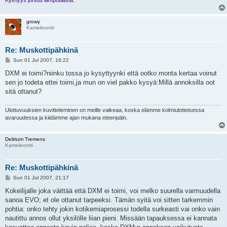
Kylmyys johtuu lämpötilasta.
growy
Kameleontti
Re: Muskottipähkinä
P
Sun 01 Jul 2007, 16:22
o
s
DXM ei toimi?niinku tossa jo kysyttyynki että ootko monta kertaa voinut
t
sen jo todeta ettei toimi,ja mun on viel pakko kysyä:Millä annoksilla oot
sitä ottanut?
Ulottuvuuksien kuvitteleminen on meille vaikeaa, koska elämme kolmiulotteisessa
avaruudessa ja kiidämme ajan mukana eteenpäin.
Delirium Tremens
Kameleontti
Re: Muskottipähkinä
P
Sun 01 Jul 2007, 21:17
o
s
Kokeilijalle joka väittää että DXM ei toimi, voi melko suurella varmuudella
t
sanoa EVO; et ole ottanut tarpeeksi. Tämän syitä voi sitten tarkemmin
pohtia: onko tehty jokin kotikemiaprosessi todella surkeasti vai onko vain
nautittu annos ollut yksilölle liian pieni. Missään tapauksessa ei kannata