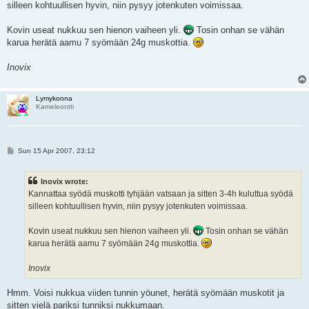
silleen kohtuullisen hyvin, niin pysyy jotenkuten voimissaa.
Kovin useat nukkuu sen hienon vaiheen yli.
Tosin onhan se vähän
karua herätä aamu 7 syömään 24g muskottia.
Inovix
Lymykonna
Kameleontti
P
Sun 15 Apr 2007, 23:12
o
s
t
Inovix wrote:
Kannattaa syödä muskotti tyhjään vatsaan ja sitten 3-4h kuluttua syödä
silleen kohtuullisen hyvin, niin pysyy jotenkuten voimissaa.
Kovin useat nukkuu sen hienon vaiheen yli.
Tosin onhan se vähän
karua herätä aamu 7 syömään 24g muskottia.
Inovix
Hmm. Voisi nukkua viiden tunnin yöunet, herätä syömään muskotit ja
sitten vielä pariksi tunniksi nukkumaan.