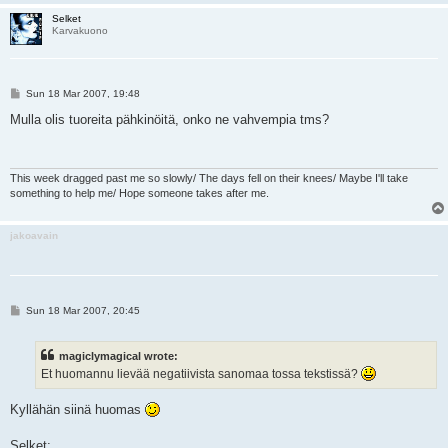
Selket
Karvakuono
P
Sun 18 Mar 2007, 19:48
o
s
Mulla olis tuoreita pähkinöitä, onko ne vahvempia tms?
t
This week dragged past me so slowly/ The days fell on their knees/ Maybe I'll take
something to help me/ Hope someone takes after me.
jakoavain
P
Sun 18 Mar 2007, 20:45
o
s
t
magiclymagical wrote:
Et huomannu lievää negatiivista sanomaa tossa tekstissä?
Kyllähän siinä huomas
Selket;