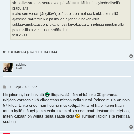
skitsoillessa. kaks seuraavaa päivää tuntu lähinnä psykedeeliseltä
krapulalta.
maku sen verran järkyttävä, että edelleen meinaa kurkkia kun sitä
ajattelee. sotkettiin k.o paska vielä johonki hevonvitun
suklaavanukkaaseen, joka tehosti kuvottavaa tunnelmaa muutamalla
potenssilla aivan uusiin svääreihin.
tosi kivaa...
rikos ei kannata ja katkol on hauskaa.
sublime
Rotta
P
Fri 13 Apr 2007, 00:21
o
s
No johan nyt on helvetti
Iltapäivällä söin ehkä joku 30 grammaa
t
tyhjään vatsaan eikä oikeestaan mitään vaikutusta! Painoa mulla on noin
57 kiloa. Ehkä ei oo mun huume muskottipähkinä, ehkä ei kenenkään,
mutta kyllä mä nyt jotain vaikutuksia olisin odottanut, tosiaan ihmetyttää,
miten kukaan on voinut tästä saada oloja
Turhaan lapioin sitä hiekkaa
suuhuni...