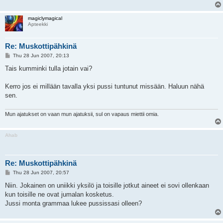
magiclymagical
Apteekki
Re: Muskottipähkinä
P
Thu 28 Jun 2007, 20:13
o
s
Tais kumminki tulla jotain vai?
t
Kerro jos ei millään tavalla yksi pussi tuntunut missään. Haluun nähä
sen.
Mun ajatukset on vaan mun ajatuksii, sul on vapaus miettii omia.
Ahab
Re: Muskottipähkinä
P
Thu 28 Jun 2007, 20:57
o
s
Niin. Jokainen on uniikki yksilö ja toisille jotkut aineet ei sovi ollenkaan
t
kun toisille ne ovat jumalan kosketus.
Jussi monta grammaa lukee pussissasi olleen?