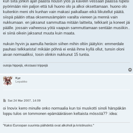
kun siitä jonkin ajan päästä nousin ylös ja kävelin vessaan päässä rupesi
pyörimään niin paljon että tuli huono olo ja alkoi oksettamaan. huono olo
kuitenkin meni ohi kunhan vain makasi paikallaan eikä liikutellut päätä.
siispä päätin ottaa oksennusämpärin varalta viereen ja mennä vain
nukkumaan. en jaksanut sammuttaa mitään laitteita, telkkarit ja koneet jäi
päälle. jossain vaiheessa yötä vaapuin sammuttamaan sentään musiikin..
ei siinä oikein jaksanut muuta kuin maata.
nukuin hyvin ja aamulla heräsin siihen mihin oltiin jäätykin: emmerdale
pauhasi telkkarista! mikään pöhnä ei enää ihme kyllä ollut, tunsin oloni
aivan normaaliksi, tosin olinkin nukkunut 15 tuntia.
outoja hippejä, ekstaasi trippejä
Kyz
Lepakko
P
Sat 24 Mar 2007, 14:09
o
s
oi Inovix kerro minulle onko normaalia kun toi muskotti sinoli härspäkän
t
loppu tulos on tommonen epämääiräisen keltaista mössöä?? :idea:
"Kaksi Euroopan suurinta päihdettä ovat alkoholi ja kristinusko."