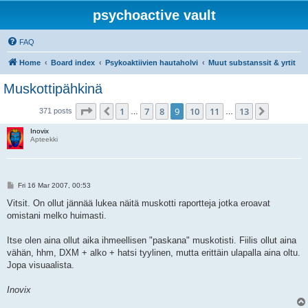
psychoactive vault
FAQ
Home
Board index
Psykoaktiivien hautaholvi
Muut substanssit & yrtit
Muskottipähkinä
Page
9
of
13
1
7
8
9
10
11
13
Previous
Next
371 posts
…
…
Inovix
Apteekki
P
Fri 16 Mar 2007, 00:53
o
s
Vitsit. On ollut jännää lukea näitä muskotti raportteja jotka eroavat
t
omistani melko huimasti.
Itse olen aina ollut aika ihmeellisen "paskana" muskotisti. Fiilis ollut aina
vähän, hhm, DXM + alko + hatsi tyylinen, mutta erittäin ulapalla aina oltu.
Jopa visuaalista.
Inovix