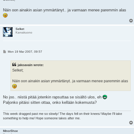
Näin oon ainakin asian ymmärtänyt.. ja varmaan menee paremmin alas
Selket
Karvakuono
P
Mon 19 Mar 2007, 09:57
o
s
t
jakoavain wrote:
Selket;
Näin oon ainakin asian ymmärtänyt.. ja varmaan menee paremmin alas
No joo.. niistä pitää jotenkin rapsuttaa se sisältö ulos, eh
Paljonko pitäisi sitten ottaa, onko kellään kokemusta?
This week dragged past me so slowly/ The days fell on their knees/ Maybe I'll take
something to help me/ Hope someone takes after me.
MinorShoe