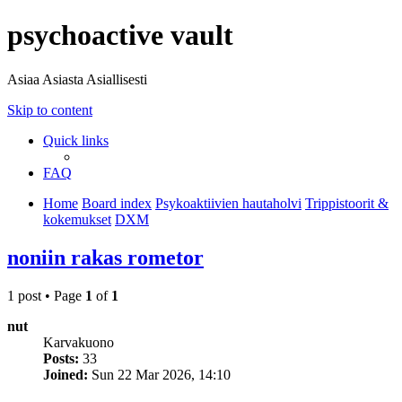
psychoactive vault
Asiaa Asiasta Asiallisesti
Skip to content
Quick links
FAQ
Home
Board index
Psykoaktiivien hautaholvi
Trippistoorit &
kokemukset
DXM
noniin rakas rometor
1 post • Page
1
of
1
nut
Karvakuono
Posts:
33
Joined:
Sun 22 Mar 2026, 14:10