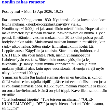
noniin rakas rometor
Post
by
nut
»
Mon 13 Apr 2026, 19:25
Iltaa. annos 800mg, otettu 1830. Nyt hauska olo ja kovat odotukset.
leluna mukana kaleidoskooppilasit.päivittyy vielä...
Noniiin nyt +16:00 ja ei jaksanut silloin miettiä liioin. Nopeasti alkoi
raaka rometori rytisemään vatsassa, paskonta-aste oli huima. Hyvin
pelasi, lähettämieni viestien mukaan olin 20-23 ollut poissa pelistä,
bodyloadinkin takia. Muistamani mukaan kuuntelin musiikkia, kun
sänky alkoi heilua. Sitten sänky lähti silmät kiinni Kehä I:tä
Leppävaarasta Käpylään ja takaisin. Sitten mietin, hohhoo, että
LAHTEEN sitä voisi lähteä. Noh, menin yliääninopeutta
Lahdenväylän ees taas. Sitten aloin nousta ylöspäin ja leijuin
taivahalla. (ja sänky leijutti minua kappaleen fiiliksen ja biitin
mukaan ylhäältä alas, kuin upea vuoristorata. Hienoja värejä myös
näkyi, kontrasti 100 tyyliin.
Ymmärsin tripillä (tai luulin) elämän olevan eri tasoilla, ja kun on
täällä valmis esim. rajulla tripillä, pääsee toiseen todellisuuteen josta
ei voi alamaailmassa tiedä. Kaikki pyörii meikän ympärillä ja kaikki
on omaa kuvitelmaani. Elämä on yksi trippi. Kaverilleni sanoin näin
viestillä:
"Olet kadonnut trippiin" "Tule toiseen maailmaan" "OLEN
KUOLEMATON" ja "67J" ja myös hieno aforismi "Olen haamu,
en huume"