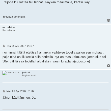
s
Paljolta kuulostaa teil hinnat. Käykää maailmalla, kantsii käy.
t
In cauda venenum.
mr.codeine
Karvakuono
P
Thu 05 Apr 2007, 23:37
o
s
noi hinnat täällä etelässä ainankin vaihtelee todella paljon sen mukaan,
t
paljo niitä on liikkeellä sillä hetkellä. nyt on taas kitkukausi joten siks toi
30e. välillä saa todella halvallakin, varsinki aplaria(suboxone)
joviaali
Psykonautti
P
Mon 09 Apr 2007, 01:37
o
s
Järjen käyttäminen: 0e.
t