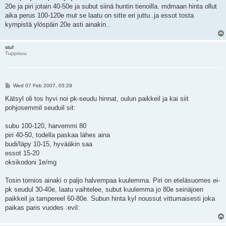
20e ja piri jotain 40-50e ja subut siinä huntin tienoilla. mdmaan hinta ollut
aika perus 100-120e mut se laatu on sitte eri juttu..ja essot tosta
kympistä ylöspäin 20e asti ainakin..
stuf
Tuppisuu
P
Wed 07 Feb 2007, 05:29
o
s
Kätsyl oli tos hyvi noi pk-seudu hinnat, oulun paikkeil ja kai siit
t
pohjosemmil seuduil sit:
subu 100-120, harvemmi 80
piri 40-50, todella paskaa lähes aina
budi/läpy 10-15, hyvääkin saa
essot 15-20
oksikodoni 1e/mg
Tosin tornios ainaki o paljo halvempaa kuulemma. Piri on eteläsuomes ei-
pk seudul 30-40e, laatu vaihtelee, subut kuulemma jo 80e seinäjoen
paikkeil ja tampereel 60-80e. Subun hinta kyl noussut vittumaisesti joka
paikas paris vuodes :evil: