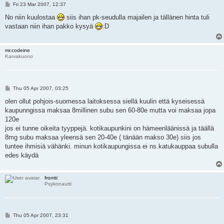
P
Fri 23 Mar 2007, 12:37
o
s
No niin kuulostaa
siis ihan pk-seudulla majailen ja tällänen hinta tuli
t
vastaan niin ihan pakko kysyä
:D
mr.codeine
Karvakuono
P
Thu 05 Apr 2007, 03:25
o
s
olen ollut pohjois-suomessa laitoksessa siellä kuulin että kyseisessä
t
kaupunngissa maksaa 8millinen subu sen 60-80e mutta voi maksaa jopa
120e
jos ei tunne oikeita tyyppejä. kotikaupunkini on hämeenläänissä ja täällä
8mg subu maksaa yleensä sen 20-40e ( tänään makso 30e) siis jos
tuntee ihmisiä vähänki. minun kotikaupungissa ei ns.katukauppaa subulla
edes käydä
frontti
Psykonautti
P
Thu 05 Apr 2007, 23:31
o