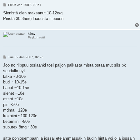
P
Fri 05 Jan 2007, 00:51
o
s
Sienistä olen maksanut 10-12e/g.
t
Piristä 30-35e/g laadusta riippuen.
kätsy
Psykonautti
P
Tue 09 Jan 2007, 02:26
o
s
Joo no riippuu tosiaanki tosi paljon paikasta mistä ostaa mut siis pk
t
seudulla nyt
lätkä ~8-10e
budi ~10-15e
hapot ~10-15e
sienet ~10e
essot ~10e
piri ~30e
mdma ~120e
kokaiini ~100-120e
ketamiini ~90e
subutex 8mg ~30e
sitte pohjosempaan ja jossai etelämmässäkin budin hinta voi olla jossain