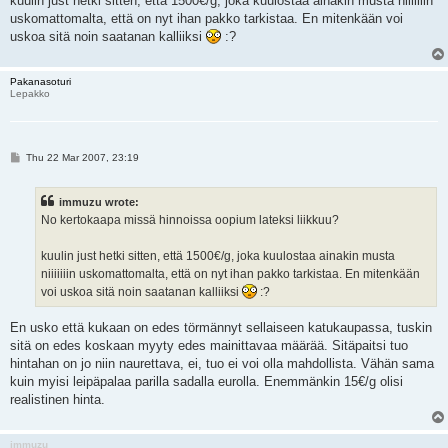
kuulin just hetki sitten, että 1500€/g, joka kuulostaa ainakin musta niiiiiiin
uskomattomalta, että on nyt ihan pakko tarkistaa. En mitenkään voi
uskoa sitä noin saatanan kalliiksi
:?
Pakanasoturi
Lepakko
P
Thu 22 Mar 2007, 23:19
o
s
t
immuzu wrote:
No kertokaapa missä hinnoissa oopium lateksi liikkuu?
kuulin just hetki sitten, että 1500€/g, joka kuulostaa ainakin musta
niiiiiiin uskomattomalta, että on nyt ihan pakko tarkistaa. En mitenkään
voi uskoa sitä noin saatanan kalliiksi
:?
En usko että kukaan on edes törmännyt sellaiseen katukaupassa, tuskin
sitä on edes koskaan myyty edes mainittavaa määrää. Sitäpaitsi tuo
hintahan on jo niin naurettava, ei, tuo ei voi olla mahdollista. Vähän sama
kuin myisi leipäpalaa parilla sadalla eurolla. Enemmänkin 15€/g olisi
realistinen hinta.
immuzu