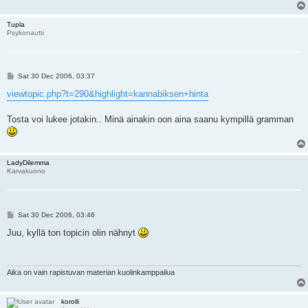
Tupla
Psykonautti
P
Sat 30 Dec 2006, 03:37
o
s
viewtopic.php?t=290&highlight=kannabiksen+hinta
t
Tosta voi lukee jotakin.. Minä ainakin oon aina saanu kympillä gramman
LadyDilemma
Karvakuono
P
Sat 30 Dec 2006, 03:46
o
s
Juu, kyllä ton topicin olin nähnyt
t
Aika on vain rapistuvan materian kuolinkamppailua
korolli