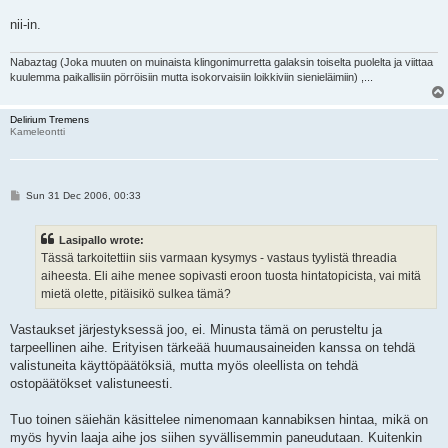
nii-in.
Nabaztag (Joka muuten on muinaista klingonimurretta galaksin toiselta puolelta ja viittaa
kuulemma paikallisiin pörröisiin mutta isokorvaisiin loikkiviin sienieläimiin) ,...
Delirium Tremens
Kameleontti
P
Sun 31 Dec 2006, 00:33
o
s
t
Lasipallo wrote:
Tässä tarkoitettiin siis varmaan kysymys - vastaus tyylistä threadia
aiheesta. Eli aihe menee sopivasti eroon tuosta hintatopicista, vai mitä
mietä olette, pitäisikö sulkea tämä?
Vastaukset järjestyksessä joo, ei. Minusta tämä on perusteltu ja
tarpeellinen aihe. Erityisen tärkeää huumausaineiden kanssa on tehdä
valistuneita käyttöpäätöksiä, mutta myös oleellista on tehdä
ostopäätökset valistuneesti.
Tuo toinen säiehän käsittelee nimenomaan kannabiksen hintaa, mikä on
myös hyvin laaja aihe jos siihen syvällisemmin paneudutaan. Kuitenkin