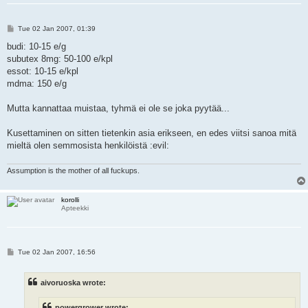
P
Tue 02 Jan 2007, 01:39
o
s
budi: 10-15 e/g
t
subutex 8mg: 50-100 e/kpl
essot: 10-15 e/kpl
mdma: 150 e/g
Mutta kannattaa muistaa, tyhmä ei ole se joka pyytää...
Kusettaminen on sitten tietenkin asia erikseen, en edes viitsi sanoa mitä
mieltä olen semmosista henkilöistä :evil:
Assumption is the mother of all fuckups.
korolli
Apteekki
P
Tue 02 Jan 2007, 16:56
o
s
t
aivoruoska wrote:
powergrower wrote: