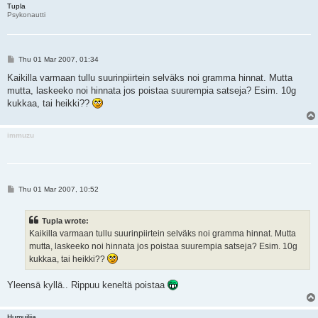
Tupla
Psykonautti
P
Thu 01 Mar 2007, 01:34
o
s
Kaikilla varmaan tullu suurinpiirtein selväks noi gramma hinnat. Mutta
t
mutta, laskeeko noi hinnata jos poistaa suurempia satseja? Esim. 10g
kukkaa, tai heikki??
immuzu
P
Thu 01 Mar 2007, 10:52
o
s
t
Tupla wrote:
Kaikilla varmaan tullu suurinpiirtein selväks noi gramma hinnat. Mutta
mutta, laskeeko noi hinnata jos poistaa suurempia satseja? Esim. 10g
kukkaa, tai heikki??
Yleensä kyllä.. Rippuu keneltä poistaa
Humuilija