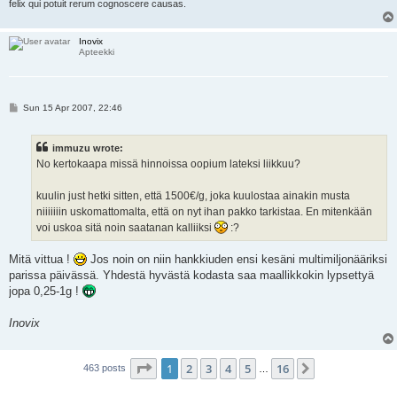
felix qui potuit rerum cognoscere causas.
Inovix
Apteekki
P
Sun 15 Apr 2007, 22:46
o
s
t
immuzu wrote:
No kertokaapa missä hinnoissa oopium lateksi liikkuu?
kuulin just hetki sitten, että 1500€/g, joka kuulostaa ainakin musta
niiiiiiin uskomattomalta, että on nyt ihan pakko tarkistaa. En mitenkään
voi uskoa sitä noin saatanan kalliiksi
:?
Mitä vittua !
Jos noin on niin hankkiuden ensi kesäni multimiljonääriksi
parissa päivässä. Yhdestä hyvästä kodasta saa maallikkokin lypsettyä
jopa 0,25-1g !
Inovix
Page
1
of
16
1
2
3
4
5
16
Next
463 posts
…