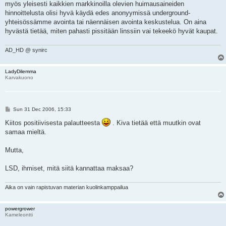
myös yleisesti kaikkien markkinoilla olevien huimausaineiden
hinnoittelusta olisi hyvä käydä edes anonyymissä underground-
yhteisössämme avointa tai näennäisen avointa keskustelua. On aina
hyvästä tietää, miten pahasti pissitään linssiin vai tekeekö hyvät kaupat.
AD_HD @ synirc
LadyDilemma
Karvakuono
P
Sun 31 Dec 2006, 15:33
o
s
Kiitos positiivisesta palautteesta
. Kiva tietää että muutkin ovat
t
samaa mieltä.
Mutta,
LSD, ihmiset, mitä siitä kannattaa maksaa?
Aika on vain rapistuvan materian kuolinkamppailua
powergrower
Kameleontti