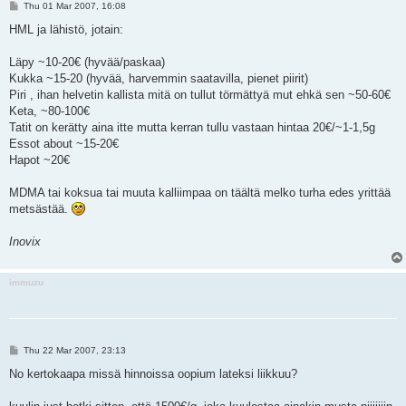
P
Thu 01 Mar 2007, 16:08
o
s
HML ja lähistö, jotain:
t
Läpy ~10-20€ (hyvää/paskaa)
Kukka ~15-20 (hyvää, harvemmin saatavilla, pienet piirit)
Piri , ihan helvetin kallista mitä on tullut törmättyä mut ehkä sen ~50-60€
Keta, ~80-100€
Tatit on kerätty aina itte mutta kerran tullu vastaan hintaa 20€/~1-1,5g
Essot about ~15-20€
Hapot ~20€
MDMA tai koksua tai muuta kalliimpaa on täältä melko turha edes yrittää
metsästää.
Inovix
immuzu
P
Thu 22 Mar 2007, 23:13
o
s
No kertokaapa missä hinnoissa oopium lateksi liikkuu?
t