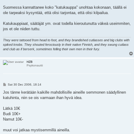
Suomessa kannattanee koko "katukauppa" unohtaa kokonaan, täällä ei
ole tarpeaksi kysyntää, että olisi tarjontaa, että olisi kilpailua.
Katukauppiaat, säätäjät ym. ovat todella kieroutunutta väkeä useimmiten,
jos et ole niiden tuttu.
They were tattooed from head to foot, and they brandished cutlasses and big clubs with
spiked knobs. They shouted ferociously in their native Finnish, and they swung cutlass
and club as if berserk, sometimes felling their own men in their fury.
HZB
Psykonautti
P
Sat 30 Dec 2006, 18:14
o
s
Jos tänne kerätään kaikille mahdollisille aineille semmonen säädyllinen
t
katuhinta, niin se ois varmaan ihan hyvä idea.
Lätkä 10€
Budi 10€+
Namut 10€-
muut voi jatkaa mystisemmillä aineilla.