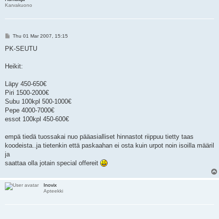
Karvakuono
P
Thu 01 Mar 2007, 15:15
o
s
PK-SEUTU
t
Heikit:
Läpy 450-650€
Piri 1500-2000€
Subu 100kpl 500-1000€
Pepe 4000-7000€
essot 100kpl 450-600€
empä tiedä tuossakai nuo pääasialliset hinnastot riippuu tietty taas
koodeista..ja tietenkin että paskaahan ei osta kuin urpot noin isoilla määril
ja
saattaa olla jotain special offereit
Inovix
Apteekki