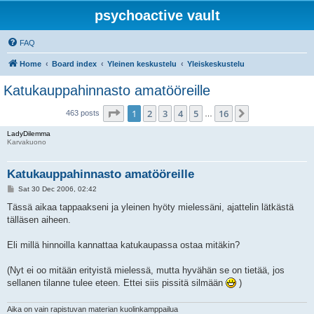
psychoactive vault
FAQ
Home
Board index
Yleinen keskustelu
Yleiskeskustelu
Katukauppahinnasto amatööreille
Page
1
of
16
1
2
3
4
5
16
Next
463 posts
…
LadyDilemma
Karvakuono
Katukauppahinnasto amatööreille
P
Sat 30 Dec 2006, 02:42
o
s
Tässä aikaa tappaakseni ja yleinen hyöty mielessäni, ajattelin lätkästä
t
tälläsen aiheen.
Eli millä hinnoilla kannattaa katukaupassa ostaa mitäkin?
(Nyt ei oo mitään erityistä mielessä, mutta hyvähän se on tietää, jos
sellanen tilanne tulee eteen. Ettei siis pissitä silmään
)
Aika on vain rapistuvan materian kuolinkamppailua