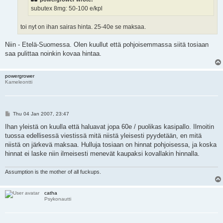
subutex 8mg: 50-100 e/kpl
toi nyt on ihan sairas hinta. 25-40e se maksaa.
Niin - Etelä-Suomessa. Olen kuullut että pohjoisemmassa siitä tosiaan
saa pulittaa noinkin kovaa hintaa.
powergrower
Kameleontti
P
Thu 04 Jan 2007, 23:47
o
s
Ihan yleistä on kuulla että haluavat jopa 60e / puolikas kasipallo. Ilmoitin
t
tuossa edellisessä viestissä mitä niistä yleisesti pyydetään, en mitä
niistä on järkevä maksaa. Hulluja tosiaan on hinnat pohjoisessa, ja koska
hinnat ei laske niin ilmeisesti menevät kaupaksi kovallakin hinnalla.
Assumption is the mother of all fuckups.
catha
Psykonautti