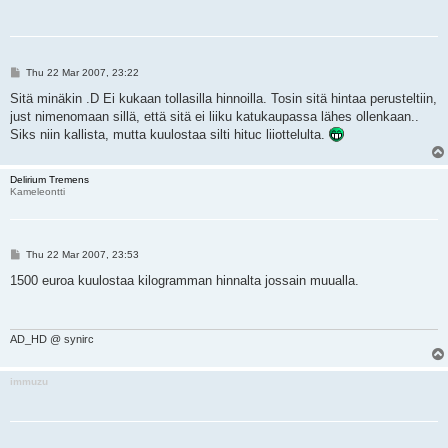
P
Thu 22 Mar 2007, 23:22
o
s
Sitä minäkin .D Ei kukaan tollasilla hinnoilla. Tosin sitä hintaa perusteltiin,
t
just nimenomaan sillä, että sitä ei liiku katukaupassa lähes ollenkaan..
Siks niin kallista, mutta kuulostaa silti hituc liiottelulta.
Delirium Tremens
Kameleontti
P
Thu 22 Mar 2007, 23:53
o
s
1500 euroa kuulostaa kilogramman hinnalta jossain muualla.
t
AD_HD @ synirc
immuzu