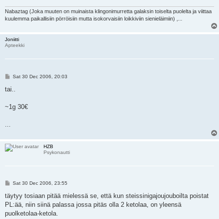
Nabaztag (Joka muuten on muinaista klingonimurretta galaksin toiselta puolelta ja viittaa
kuulemma paikallisiin pörröisiin mutta isokorvaisiin loikkiviin sienieläimiin) ,...
Joniitti
Apteekki
P
Sat 30 Dec 2006, 20:03
o
s
tai..
t
~1g 30€
...
HZB
Psykonautti
P
Sat 30 Dec 2006, 23:55
o
s
täytyy tosiaan pitää mielessä se, että kun steissinigajoujouboilta poistat
t
PL:ää, niin siinä palassa jossa pitäs olla 2 ketolaa, on yleensä
puolketolaa-ketola.