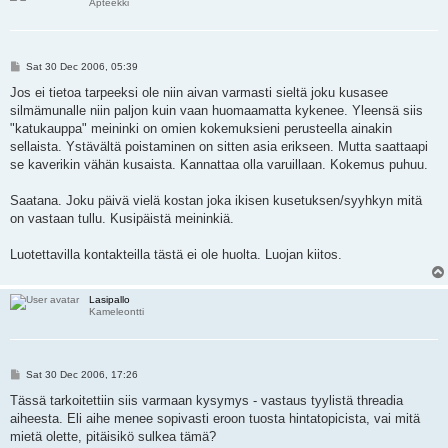
Apteekki
P
Sat 30 Dec 2006, 05:39
o
s
Jos ei tietoa tarpeeksi ole niin aivan varmasti sieltä joku kusasee
t
silmämunalle niin paljon kuin vaan huomaamatta kykenee. Yleensä siis
"katukauppa" meininki on omien kokemuksieni perusteella ainakin
sellaista. Ystävältä poistaminen on sitten asia erikseen. Mutta saattaapi
se kaverikin vähän kusaista. Kannattaa olla varuillaan. Kokemus puhuu.
Saatana. Joku päivä vielä kostan joka ikisen kusetuksen/syyhkyn mitä
on vastaan tullu. Kusipäistä meininkiä.
Luotettavilla kontakteilla tästä ei ole huolta. Luojan kiitos.
Lasipallo
Kameleontti
P
Sat 30 Dec 2006, 17:26
o
s
Tässä tarkoitettiin siis varmaan kysymys - vastaus tyylistä threadia
t
aiheesta. Eli aihe menee sopivasti eroon tuosta hintatopicista, vai mitä
mietä olette, pitäisikö sulkea tämä?