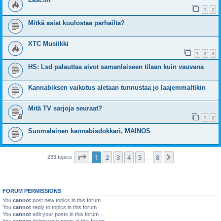
1
2
Mitkä asiat kuulostaa parhailta?
XTC Musiikki
1
2
3
HS: Lsd palauttaa aivot samanlaiseen tilaan kuin vauvana
Kannabiksen vaikutus aletaan tunnustaa jo laajemmaltikin
Mitä TV sarjoja seuraat?
1
2
Suomalainen kannabisdokkari, MAINOS
Page
1
of
8
1
2
3
4
5
8
Next
233 topics
…
FORUM PERMISSIONS
You
cannot
post new topics in this forum
You
cannot
reply to topics in this forum
You
cannot
edit your posts in this forum