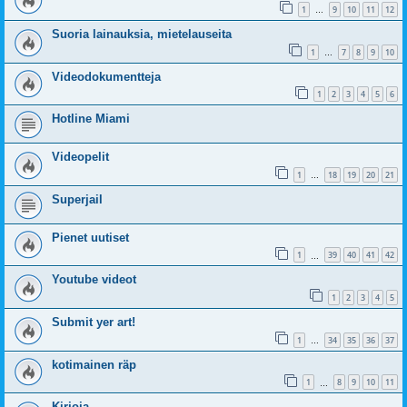
1
9
10
11
12
…
Suoria lainauksia, mietelauseita
1
7
8
9
10
…
Videodokumentteja
1
2
3
4
5
6
Hotline Miami
Videopelit
1
18
19
20
21
…
Superjail
Pienet uutiset
1
39
40
41
42
…
Youtube videot
1
2
3
4
5
Submit yer art!
1
34
35
36
37
…
kotimainen räp
1
8
9
10
11
…
Kirjoja