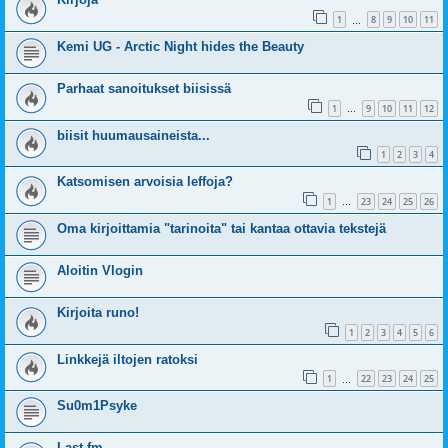
1
8
9
10
11
…
Kemi UG - Arctic Night hides the Beauty
Parhaat sanoitukset biisissä
1
9
10
11
12
…
biisit huumausaineista...
1
2
3
4
Katsomisen arvoisia leffoja?
1
23
24
25
26
…
Oma kirjoittamia "tarinoita" tai kantaa ottavia tekstejä
Aloitin Vlogin
Kirjoita runo!
1
2
3
4
5
6
Linkkejä iltojen ratoksi
1
22
23
24
25
…
Su0m1Psyke
Last.fm