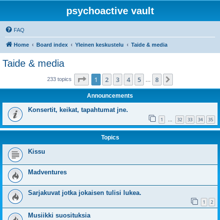
psychoactive vault
FAQ
Home
Board index
Yleinen keskustelu
Taide & media
Taide & media
Page
1
of
8
1
2
3
4
5
8
Next
233 topics
…
Announcements
Konsertit, keikat, tapahtumat jne.
1
32
33
34
35
…
Topics
Kissu
Madventures
Sarjakuvat jotka jokaisen tulisi lukea.
1
2
Musiikki suosituksia