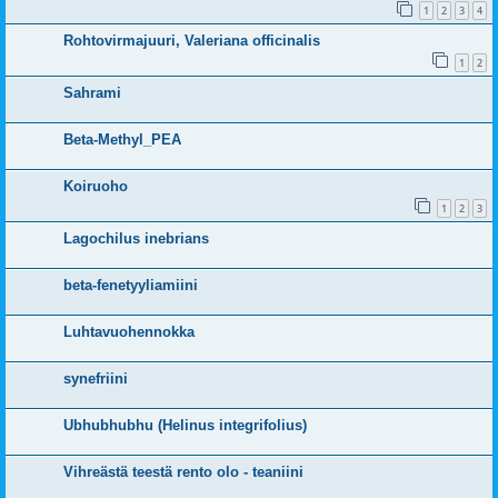
1
2
3
4
Rohtovirmajuuri, Valeriana officinalis
1
2
Sahrami
Beta-Methyl_PEA
Koiruoho
1
2
3
Lagochilus inebrians
beta-fenetyyliamiini
Luhtavuohennokka
synefriini
Ubhubhubhu (Helinus integrifolius)
Vihreästä teestä rento olo - teaniini