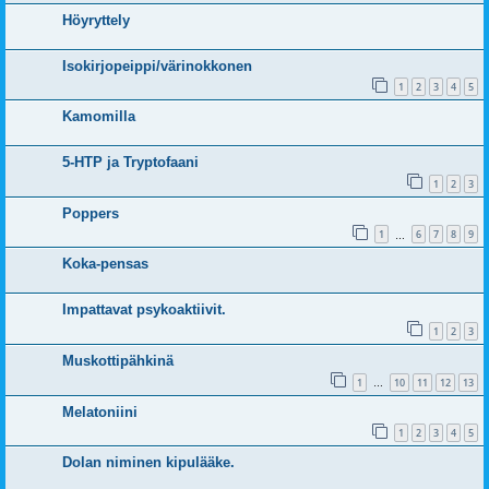
Höyryttely
Isokirjopeippi/värinokkonen
1
2
3
4
5
Kamomilla
5-HTP ja Tryptofaani
1
2
3
Poppers
1
6
7
8
9
…
Koka-pensas
Impattavat psykoaktiivit.
1
2
3
Muskottipähkinä
1
10
11
12
13
…
Melatoniini
1
2
3
4
5
Dolan niminen kipulääke.