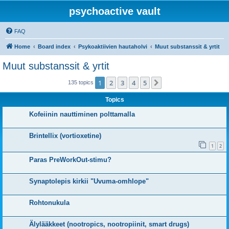
psychoactive vault
FAQ
Home
Board index
Psykoaktiivien hautaholvi
Muut substanssit & yrtit
Muut substanssit & yrtit
1
2
3
4
5
Next
135 topics
Topics
Kofeiinin nauttiminen polttamalla
Brintellix (vortioxetine)
1
2
Paras PreWorkOut-stimu?
Synaptolepis kirkii "Uvuma-omhlope"
Rohtonukula
Älylääkkeet (nootropics, nootropiinit, smart drugs)