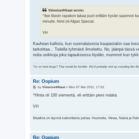
s
t
ViimeisetHitaat wrote:
^Itse tilasin rapakon takaa juuri erittäin hyvän saannon tuo
minulle. Nimi oli Afgan Special.
VH
Kauhean kallista, kun suomalaisesta kaupastakin saa tosia
tarkoittaa... Todella tyhmästi ilmoitettu. No, jäänpä tässä 
noita unikkoja joka tapauksessa löydän, mummot kun tykkä
"Us on hard drugs? That would be horrible. We'd probably end up sounding like B
Re: Oopium
P
by
ViimeisetHitaat
»
Mon 07 Mar 2011, 17:02
o
s
^Hinta oli 100 siementä, eli erittäin pieni määrä.
t
VH
Maailma on täynnä kaikenlaista pahaa: Huumeita, Viinaa, Naisia ja Ra
Re: Oopium