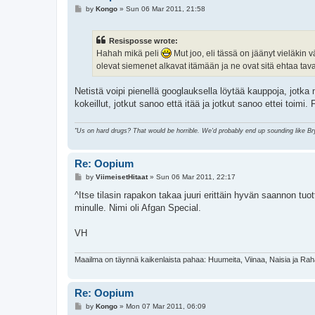
P
by
Kongo
»
Sun 06 Mar 2011, 21:58
o
s
t
Resisposse wrote:
Hahah mikä peli
Mut joo, eli tässä on jäänyt vieläkin
olevat siemenet alkavat itämään ja ne ovat sitä ehtaa t
Netistä voipi pienellä googlauksella löytää kauppoja, jotka 
kokeillut, jotkut sanoo että itää ja jotkut sanoo ettei toi
"Us on hard drugs? That would be horrible. We'd probably end up sounding like B
Re: Oopium
P
by
ViimeisetHitaat
»
Sun 06 Mar 2011, 22:17
o
s
^Itse tilasin rapakon takaa juuri erittäin hyvän saannon tuot
t
minulle. Nimi oli Afgan Special.
VH
Maailma on täynnä kaikenlaista pahaa: Huumeita, Viinaa, Naisia ja Ra
Re: Oopium
P
by
Kongo
»
Mon 07 Mar 2011, 06:09
o