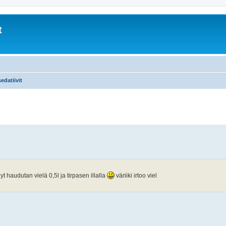
t
edatiivit
yt haudutan vielä 0,5l ja tirpasen illalla
väriiki irtoo viel