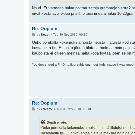
No ei. Et varmaan halua polttaa satoja grammoja vartta? 
eivät kestä avoliekkiä ja silti pitäisi imeä ainakin 10-20gr
Re: Oopium
P
by
Death
»
Tue 30 Nov 2010, 00:39
o
s
Onko porukalla kokemuksia noista netistä tilatuista kodist
t
kasvaneita tjs. Eli onko järkeä tilata ja maksaa noin paljo
kaupoista ei oikeen meinaa näitä kotia löytää joten se on h
You don´t need a Ph.D. to figure this out. I got high ´cause it was good 
Re: Oopium
P
by
eNZYMe
»
Tue 30 Nov 2010, 09:18
o
s
t
Death wrote:
Onko porukalla kokemuksia noista netistä tilatuista kodis
kasvaneita tjs. Eli onko järkeä tilata ja maksaa noin palj