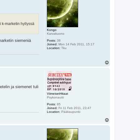
i k-marketin hyllyssä
Kongo
Karvakuono
-marketin siemeniä
Posts:
38
Joined:
Mon 14 Feb 2011, 15:17
Location:
Tku
T
o
p
etelin ja siemenet tuli
ViimeisetHitaat
Psykonautti
Posts:
85
Joined:
Fri 11 Feb 2011, 23:47
Location:
Pääkaupunki
T
o
p