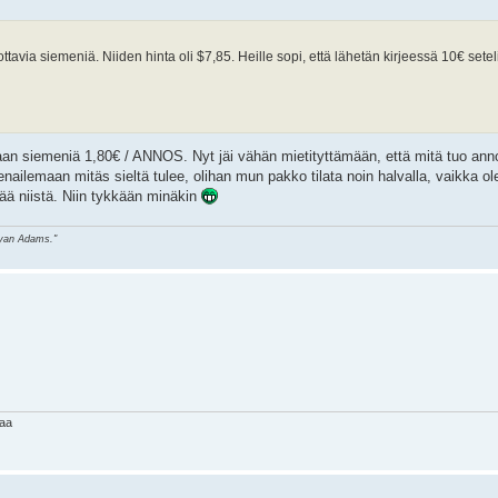
ttavia siemeniä. Niiden hinta oli $7,85. Heille sopi, että lähetän kirjeessä 10€ setel
an siemeniä 1,80€ / ANNOS. Nyt jäi vähän mietityttämään, että mitä tuo anno
venailemaan mitäs sieltä tulee, olihan mun pakko tilata noin halvalla, vaikka o
ä niistä. Niin tykkään minäkin
ryan Adams."
haa