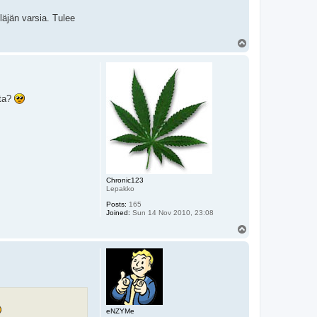
läjän varsia. Tulee
T
o
p
tta?
Chronic123
Lepakko
Posts:
165
Joined:
Sun 14 Nov 2010, 23:08
T
o
p
eNZYMe