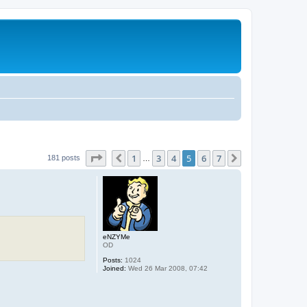
Page
5
of
7
1
3
4
5
6
7
Previous
Next
181 posts
…
eNZYMe
OD
Posts:
1024
Joined:
Wed 26 Mar 2008, 07:42