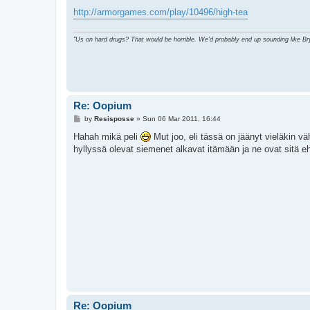
http://armorgames.com/play/10496/high-tea
"Us on hard drugs? That would be horrible. We'd probably end up sounding like B
Re: Oopium
P
by
Resisposse
»
Sun 06 Mar 2011, 16:44
o
s
Hahah mikä peli
Mut joo, eli tässä on jäänyt vieläkin v
t
hyllyssä olevat siemenet alkavat itämään ja ne ovat sitä 
Re: Oopium