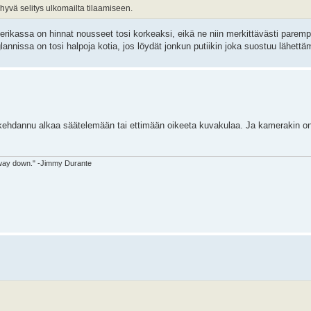
hyvä selitys ulkomailta tilaamiseen.
erikassa on hinnat nousseet tosi korkeaksi, eikä ne niin merkittävästi parempi
annissa on tosi halpoja kotia, jos löydät jonkun putiikin joka suostuu lähet
ehdannu alkaa säätelemään tai ettimään oikeeta kuvakulaa. Ja kamerakin on
 way down." -Jimmy Durante