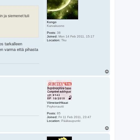
in ja siemenet tuli
Kongo
Karvakuono
Posts:
38
Joined:
Mon 14 Feb 2011, 15:17
Location:
Tku
s tarkalleen
len varma että pihasta
T
o
p
ViimeisetHitaat
Psykonautti
Posts:
85
Joined:
Fri 11 Feb 2011, 23:47
Location:
Pääkaupunki
T
o
p