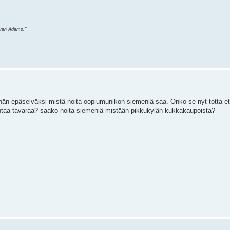
ryan Adams."
ähän epäselväksi mistä noita oopiumunikon siemeniä saa. Onko se nyt totta et
ehtaa tavaraa? saako noita siemeniä mistään pikkukylän kukkakaupoista?