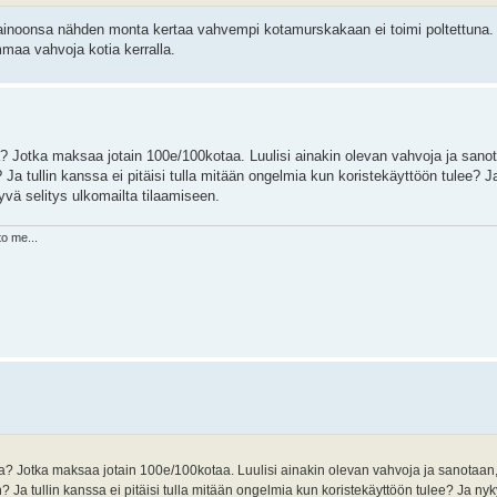
painoonsa nähden monta kertaa vahvempi kotamurskakaan ei toimi poltettuna. 
ammaa vahvoja kotia kerralla.
a? Jotka maksaa jotain 100e/100kotaa. Luulisi ainakin olevan vahvoja ja sanot
n? Ja tullin kanssa ei pitäisi tulla mitään ongelmia kun koristekäyttöön tulee
yvä selitys ulkomailta tilaamiseen.
to me...
ta? Jotka maksaa jotain 100e/100kotaa. Luulisi ainakin olevan vahvoja ja sanotaan, 
on? Ja tullin kanssa ei pitäisi tulla mitään ongelmia kun koristekäyttöön tulee? Ja 