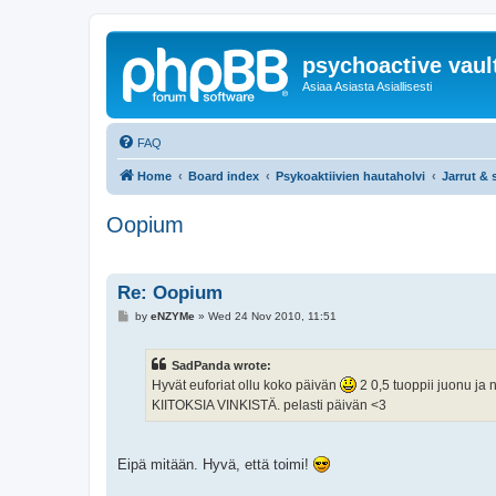
psychoactive vaul
Asiaa Asiasta Asiallisesti
FAQ
Home
Board index
Psykoaktiivien hautaholvi
Jarrut & s
Oopium
Re: Oopium
P
by
eNZYMe
»
Wed 24 Nov 2010, 11:51
o
s
t
SadPanda wrote:
Hyvät euforiat ollu koko päivän
2 0,5 tuoppii juonu ja n
KIITOKSIA VINKISTÄ. pelasti päivän <3
Eipä mitään. Hyvä, että toimi!