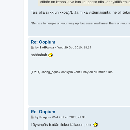
Vähän on kehno kuva kun kaupassa otin kännykällä enkä
Tais olla silkkiunikkoa(?). Ja mikä vittumaisinta; ne oli tek
"Be nice to people on your way up, because you'll meet them on your
Re: Oopium
P
by
SadPanda
»
Wed 29 Dec 2010, 18:17
o
s
hahhahah
t
[17:14] <bong_aqua> oot kyllä kohtuukäytön ruumiillistuma
Re: Oopium
P
by
Kongo
»
Wed 23 Feb 2011, 21:38
o
s
Löysinpäs teidän iloksi tällasen pelin
t