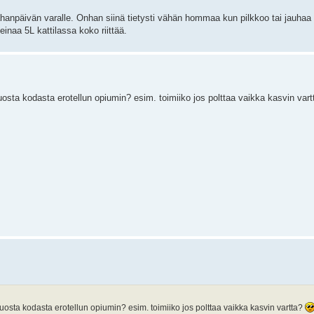
ahanpäivän varalle. Onhan siinä tietysti vähän hommaa kun pilkkoo tai jauhaa 
inaa 5L kattilassa koko riittää.
ta kodasta erotellun opiumin? esim. toimiiko jos polttaa vaikka kasvin var
sta kodasta erotellun opiumin? esim. toimiiko jos polttaa vaikka kasvin vartta?