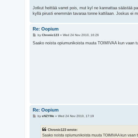
Jotkut heittää varret pois, mut kyl ne kannattaa säästää p
kyllä pirusti enemmän tavaraa tonne kattilaan. Joskus ei me
Re: Oopium
P
by
Chronic123
»
Wed 24 Nov 2010, 16:26
o
s
Saako noista opiumunikoista muuta TOIMIVAA kun vaan tuos
t
Re: Oopium
P
by
eNZYMe
»
Wed 24 Nov 2010, 17:19
o
s
t
Chronic123 wrote:
Saako noista opiumunikoista muuta TOIMIVAA kun vaan tuo