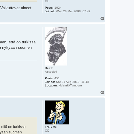
OD
Vaikuttavat aineet
Posts:
1024
Joined:
Wed 26 Mar 2008, 07:42
T
o
p
aan, että on turkissa
? Ja nykyään suomen
Death
Apteekki
Posts:
451
Joined:
Sat 21 Aug 2010, 11:48
Location:
Helsinki/Tampere
T
o
p
että on turkissa
eNZYMe
OD
nykyään suomen