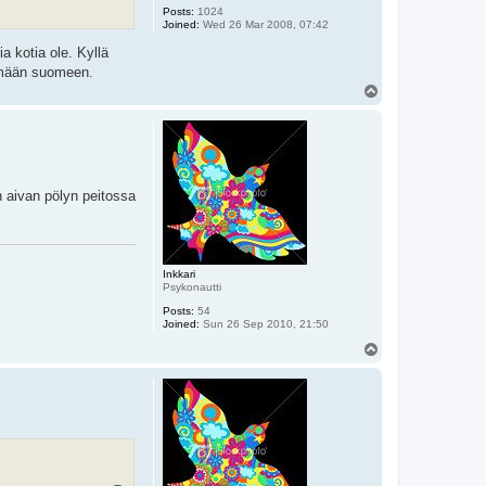
Posts:
1024
Joined:
Wed 26 Mar 2008, 07:42
a kotia ole. Kyllä
tämään suomeen.
T
o
p
 aivan pölyn peitossa
Inkkari
Psykonautti
Posts:
54
Joined:
Sun 26 Sep 2010, 21:50
T
o
p