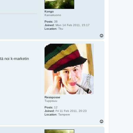
Kongo
Karvakuono
Posts:
38
Joined:
Mon 14 Feb 2011, 15:17
Location:
Tku
T
o
p
tä noi k-marketin
Resisposse
Tuppisuu
Posts:
12
Joined:
Fri 11 Feb 2011, 20:23
Location:
Tampere
T
o
p