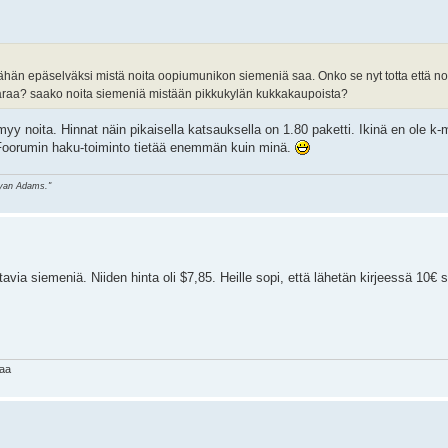
 vähän epäselväksi mistä noita oopiumunikon siemeniä saa. Onko se nyt totta että no
avaraa? saako noita siemeniä mistään pikkukylän kukkakaupoista?
myy noita. Hinnat näin pikaisella katsauksella on 1.80 paketti. Ikinä en ole k
mi. Foorumin haku-toiminto tietää enemmän kuin minä.
ryan Adams."
tavia siemeniä. Niiden hinta oli $7,85. Heille sopi, että lähetän kirjeessä 10€ s
haa