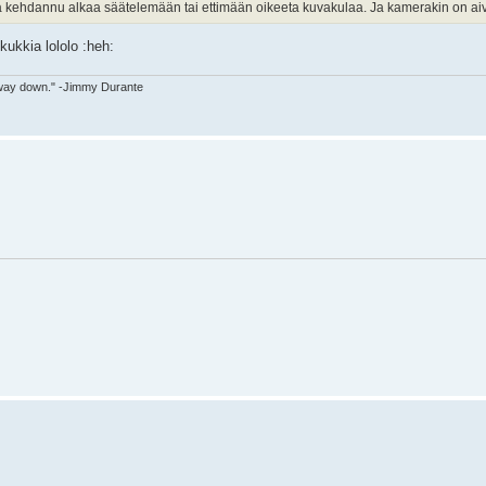
 kehdannu alkaa säätelemään tai ettimään oikeeta kuvakulaa. Ja kamerakin on ai
okukkia lololo :heh:
 way down." -Jimmy Durante