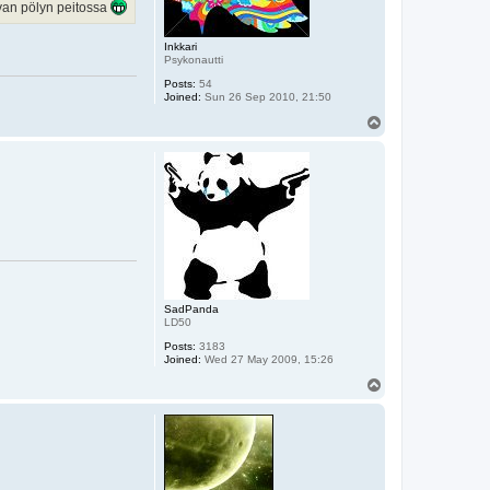
van pölyn peitossa
Inkkari
Psykonautti
Posts:
54
Joined:
Sun 26 Sep 2010, 21:50
T
o
p
SadPanda
LD50
Posts:
3183
Joined:
Wed 27 May 2009, 15:26
T
o
p