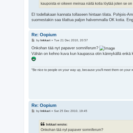
kaupoista ei oikeen meinaa näitä kotia löytää joten se on 
EI todellakaan kannata tollaseen hintaan tilata. Pohjois-Am
suomestakin saa tilattua paljon halvemmalla OK kotia. Engl
Re: Oopium
P
by
Inkkari
»
Tue 21 Dec 2010, 20:57
o
s
Onkohan tää nyt papaver somniferum?
t
Vähän on kehno kuva kun kaupassa otin kännykällä enkä k
"Be nice to people on your way up, because you'll meet them on your
Re: Oopium
P
by
Inkkari
»
Sat 25 Dec 2010, 19:45
o
s
t
Inkkari wrote:
Onkohan tää nyt papaver somniferum?