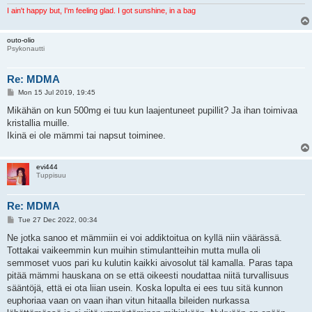
I ain't happy but, I'm feeling glad. I got sunshine, in a bag
outo-olio
Psykonautti
Re: MDMA
P
Mon 15 Jul 2019, 19:45
o
s
Mikähän on kun 500mg ei tuu kun laajentuneet pupillit? Ja ihan toimivaa
t
kristallia muille.
Ikinä ei ole mämmi tai napsut toiminee.
evi444
Tuppisuu
Re: MDMA
P
Tue 27 Dec 2022, 00:34
o
s
Ne jotka sanoo et mämmiin ei voi addiktoitua on kyllä niin väärässä.
t
Tottakai vaikeemmin kun muihin stimulantteihin mutta mulla oli
semmoset vuos pari ku kulutin kaikki aivosolut täl kamalla. Paras tapa
pitää mämmi hauskana on se että oikeesti noudattaa niitä turvallisuus
sääntöjä, että ei ota liian usein. Koska lopulta ei ees tuu sitä kunnon
euphoriaa vaan on vaan ihan vitun hitaalla bileiden nurkassa