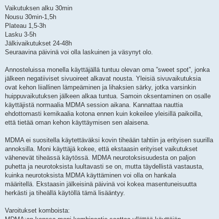
Vaikutuksen alku 30min
Nousu 30min-1,5h
Plateau 1,5-3h
Lasku 3-5h
Jälkivaikutukset 24-48h
Seuraavina päivinä voi olla laskuinen ja väsynyt olo.
Annosteluissa monella käyttäjällä tuntuu olevan oma ”sweet spot”, jonka
jälkeen negatiiviset sivuoireet alkavat nousta. Yleisiä sivuvaikutuksia
ovat kehon liiallinen lämpeäminen ja lihaksien särky, jotka varsinkin
huippuvaikutuksen jälkeen alkaa tuntua. Samoin oksentaminen on osalle
käyttäjistä normaalia MDMA session aikana. Kannattaa nauttia
ehdottomasti kemikaalia kotona ennen kuin kokeilee yleisillä paikoilla,
että tietää oman kehon käyttäymisen sen alaisena.
MDMA ei suositella käytettäväksi kovin tiheään tahtiin ja erityisen suurilla
annoksilla. Moni käyttäjä kokee, että ekstaasin erityiset vaikutukset
vähenevät tiheässä käytössä. MDMA neurotoksisuudesta on paljon
puhetta ja neurotoksista luultavasti se on, mutta täydellistä vastausta,
kuinka neurotoksista MDMA käyttäminen voi olla on hankala
määritellä. Ekstaasin jälkeisinä päivinä voi kokea masentuneisuutta
herkästi ja tiheällä käytöllä tämä lisääntyy.
Varoitukset komboista: