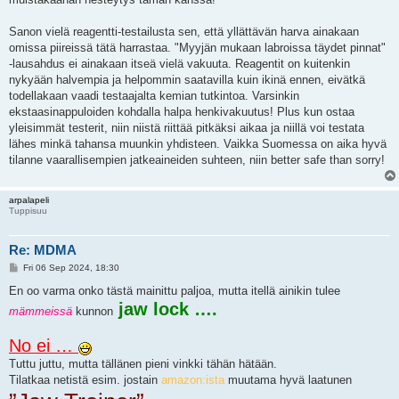
Sanon vielä reagentti-testailusta sen, että yllättävän harva ainakaan
omissa piireissä tätä harrastaa. "Myyjän mukaan labroissa täydet pinnat"
-lausahdus ei ainakaan itseä vielä vakuuta. Reagentit on kuitenkin
nykyään halvempia ja helpommin saatavilla kuin ikinä ennen, eivätkä
todellakaan vaadi testaajalta kemian tutkintoa. Varsinkin
ekstaasinappuloiden kohdalla halpa henkivakuutus! Plus kun ostaa
yleisimmät testerit, niin niistä riittää pitkäksi aikaa ja niillä voi testata
lähes minkä tahansa muunkin yhdisteen. Vaikka Suomessa on aika hyvä
tilanne vaarallisempien jatkeaineiden suhteen, niin better safe than sorry!
arpalapeli
Tuppisuu
Re: MDMA
P
Fri 06 Sep 2024, 18:30
o
s
En oo varma onko tästä mainittu paljoa, mutta itellä ainikin tulee
t
jaw lock ….
mämmeissä
kunnon
No ei …
Tuttu juttu, mutta tällänen pieni vinkki tähän hätään.
Tilatkaa netistä esim. jostain
amazon:ista
muutama hyvä laatunen