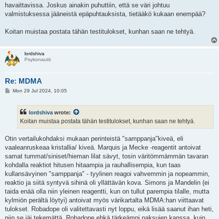
havaittavissa. Joskus ainakin puhuttiin, että se väri johtuu
valmistuksessa jääneistä epäpuhtauksista, tietääkö kukaan enempää?
Koitan muistaa postata tähän testitulokset, kunhan saan ne tehtyä.
lordshiva
Psykonautti
Re: MDMA
P
Mon 29 Jul 2024, 10:05
o
s
t
lordshiva
wrote:
Koitan muistaa postata tähän testitulokset, kunhan saan ne tehtyä.
Otin vertailukohdaksi mukaan perinteistä "samppanja"kiveä, eli
vaaleanruskeaa kristallia/ kiveä. Marquis ja Mecke -reagentit antoivat
samat tummat/siniset/hieman lilat sävyt, tosin väritömmämmän tavaran
kohdalla reaktiot hitusen hitaampia ja rauhallisempia, kun taas
kullansävyinen "samppanja" - tyylinen reagoi vahvemmin ja nopeammin,
reaktio ja siitä syntyvä sihinä oli yllättävän kova. Simons ja Mandelin (ei
taida enää olla niin yleinen reagentti, kun on tullut parempia tilalle, mutta
kylmiön perältä löytyi) antoivat myös värikartalta MDMA:han viittaavat
tulokset. Robadope oli valitettavasti nyt loppu, eikä lisää saanut ihan heti,
niin se jäi tekemättä. Robadope ehkä tärkeämpi naksujen kanssa, kuin