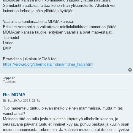
MDMA:an kanssa moni kombinaatio saattaa yllättää käyttäjän.
Stimulantit saattavat laittaa kehon liian ylikierroksille. Alkoholi voi
kuivattaa kehoa ja näin yllättää käyttäjän.
Vaarallisia kombinaatioita MDMA kanssa:
Erilaiset serotoniiniin vaikuttavat mielialalääkkeet kannattaa jättää
MDMA:an kanssa tauolle, erityisen vaarallisia ovat mao-estäjät.
Tramadol
Lyrica
DXM
Erowidissa julkaistu MDMA faq
https://erowid.org/chemicals/mdma/mdma_faq.shtml
Jeppe12
Tuppisuu
Re: MDMA
P
Sat 20 Apr 2024, 23:41
o
s
Tuo masentelu tuntuu olevan melko yleinen mämmeissä, mutta mites
t
vainoharhat?
Meinaan tätä on tullu joskus bileissä käytettyä alkoholin kanssa, ja
seuraavana päivänä tuntu et ihmiset kyylää, puhuu paskaa ja kuulin osan
muiden sanomisista tarkemmin. Ja käänsin muiden jutut itseeni liittyviksi.