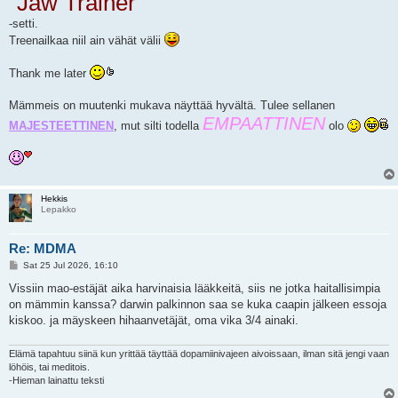
”Jaw Trainer”
-setti.
Treenailkaa niil ain vähät välii
Thank me later
Mämmeis on muutenki mukava näyttää hyvältä. Tulee sellanen
EMPAATTINEN
MAJESTEETTINEN
, mut silti todella
olo
Hekkis
Lepakko
Re: MDMA
P
Sat 25 Jul 2026, 16:10
o
s
Vissiin mao-estäjät aika harvinaisia lääkkeitä, siis ne jotka haitallisimpia
t
on mämmin kanssa? darwin palkinnon saa se kuka caapin jälkeen essoja
kiskoo. ja mäyskeen hihaanvetäjät, oma vika 3/4 ainaki.
Elämä tapahtuu siinä kun yrittää täyttää dopamiinivajeen aivoissaan, ilman sitä jengi vaan
löhöis, tai meditois.
-Hieman lainattu teksti