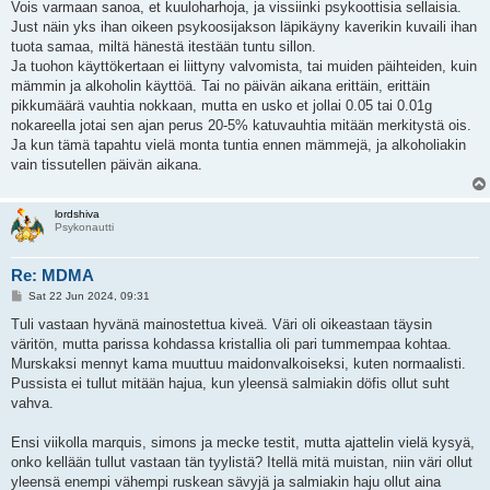
Vois varmaan sanoa, et kuuloharhoja, ja vissiinki psykoottisia sellaisia.
Just näin yks ihan oikeen psykoosijakson läpikäyny kaverikin kuvaili ihan
tuota samaa, miltä hänestä itestään tuntu sillon.
Ja tuohon käyttökertaan ei liittyny valvomista, tai muiden päihteiden, kuin
mämmin ja alkoholin käyttöä. Tai no päivän aikana erittäin, erittäin
pikkumäärä vauhtia nokkaan, mutta en usko et jollai 0.05 tai 0.01g
nokareella jotai sen ajan perus 20-5% katuvauhtia mitään merkitystä ois.
Ja kun tämä tapahtu vielä monta tuntia ennen mämmejä, ja alkoholiakin
vain tissutellen päivän aikana.
lordshiva
Psykonautti
Re: MDMA
P
Sat 22 Jun 2024, 09:31
o
s
Tuli vastaan hyvänä mainostettua kiveä. Väri oli oikeastaan täysin
t
väritön, mutta parissa kohdassa kristallia oli pari tummempaa kohtaa.
Murskaksi mennyt kama muuttuu maidonvalkoiseksi, kuten normaalisti.
Pussista ei tullut mitään hajua, kun yleensä salmiakin döfis ollut suht
vahva.
Ensi viikolla marquis, simons ja mecke testit, mutta ajattelin vielä kysyä,
onko kellään tullut vastaan tän tyylistä? Itellä mitä muistan, niin väri ollut
yleensä enempi vähempi ruskean sävyjä ja salmiakin haju ollut aina