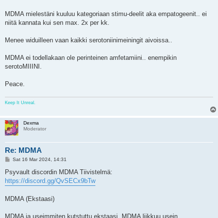
MDMA mielestäni kuuluu kategoriaan stimu-deelit aka empatogeenit.. ei
niitä kannata kui sen max. 2x per kk.
Menee widuilleen vaan kaikki serotoniinimeiningit aivoissa..
MDMA ei todellakaan ole perinteinen amfetamiini.. enempikin
serotoMIIINI.
Peace.
Keep It Unreal.
Dexma
Moderator
Re: MDMA
P
Sat 16 Mar 2024, 14:31
o
s
Psyvault discordin MDMA Tiivistelmä:
t
https://discord.gg/QvSECx9bTw
MDMA (Ekstaasi)
MDMA ja useimmiten kutstuttu ekstaasi. MDMA liikkuu usein