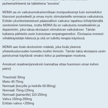
jauheena/kiteenä tai tabletteina ”essoina”.
MDMA:aa on vaikutusmekanismiltaan monipuolisempi kuin esimerkiksi
klassiset psykedeelit ja omaa myös stimulanteille ominaisia vaikutuksia.
Erittäin yksinkertaistetusti pääasiallisin vaikutus tapahtuu kiihdyttämällä
serotoniinin toimintaa, mutta MDMA:lla on vaikutusta noradrealiiniin ja
dopamiiniin, joka takaa ekstaasin stimuloivan vaikutuksen. Tämän
kaltaisia päihteitä usein kutstutaan empatogeeneiksi. Ekstaasia monesti
viihdekäytetään bileissä ja sitä on tutkittu terapia käytössä.
MDMA:aan lisää oksitosiinin määrää, joka lisää yleensä
yhteenkuuluvuuden tunnetta muihin ihmisiin. Tämän takia ekstaasia usein
pariskunnat käyttävät omaksi iloksi ja pariterapian muotona.
Annokset oraalinen(annoksiin kannattaa ottaa huomioon oman kehon
paino)
Threshold 30mg
Mieto 40-75mg
Normaali (kevyille ja herkille 60-90mg)
Normaali 75mg-120mg
Normaali (painaville) 110-150mg
Vahva 150mg-200mg
Erittäin vahva +200mg