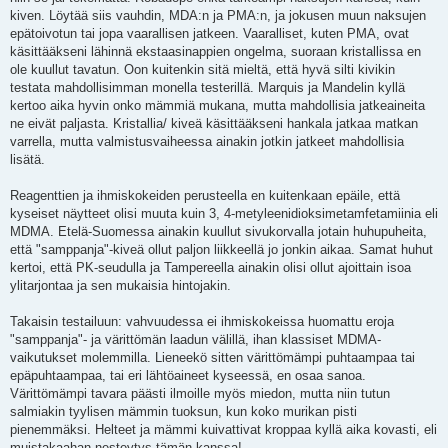
kiven. Löytää siis vauhdin, MDA:n ja PMA:n, ja jokusen muun naksujen
epätoivotun tai jopa vaarallisen jatkeen. Vaaralliset, kuten PMA, ovat
käsittääkseni lähinnä ekstaasinappien ongelma, suoraan kristallissa en
ole kuullut tavatun. Oon kuitenkin sitä mieltä, että hyvä silti kivikin
testata mahdollisimman monella testerillä. Marquis ja Mandelin kyllä
kertoo aika hyvin onko mämmiä mukana, mutta mahdollisia jatkeaineita
ne eivät paljasta. Kristallia/ kiveä käsittääkseni hankala jatkaa matkan
varrella, mutta valmistusvaiheessa ainakin jotkin jatkeet mahdollisia
lisätä.
Reagenttien ja ihmiskokeiden perusteella en kuitenkaan epäile, että
kyseiset näytteet olisi muuta kuin 3, 4-metyleenidioksimetamfetamiinia eli
MDMA. Etelä-Suomessa ainakin kuullut sivukorvalla jotain huhupuheita,
että "samppanja"-kiveä ollut paljon liikkeellä jo jonkin aikaa. Samat huhut
kertoi, että PK-seudulla ja Tampereella ainakin olisi ollut ajoittain isoa
ylitarjontaa ja sen mukaisia hintojakin.
Takaisin testailuun: vahvuudessa ei ihmiskokeissa huomattu eroja
"samppanja"- ja värittömän laadun välillä, ihan klassiset MDMA-
vaikutukset molemmilla. Lieneekö sitten värittömämpi puhtaampaa tai
epäpuhtaampaa, tai eri lähtöaineet kyseessä, en osaa sanoa.
Värittömämpi tavara päästi ilmoille myös miedon, mutta niin tutun
salmiakin tyylisen mämmin tuoksun, kun koko murikan pisti
pienemmäksi. Helteet ja mämmi kuivattivat kroppaa kyllä aika kovasti, eli
muistakaahan nesteytys tämän kanssa!