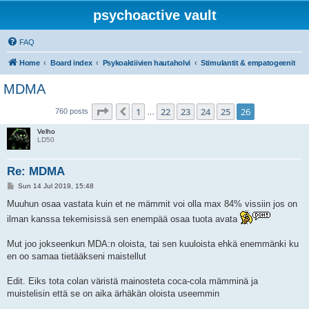
psychoactive vault
FAQ
Home
Board index
Psykoaktiivien hautaholvi
Stimulantit & empatogeenit
MDMA
Page
26
of
26
1
22
23
24
25
26
Previous
760 posts
…
Velho
LD50
Re: MDMA
P
Sun 14 Jul 2019, 15:48
o
s
Muuhun osaa vastata kuin et ne mämmit voi olla max 84% vissiin jos on
t
ilman kanssa tekemisissä sen enempää osaa tuota avata
Mut joo jokseenkun MDA:n oloista, tai sen kuuloista ehkä enemmänki ku
en oo samaa tietääkseni maistellut
Edit. Eiks tota colan väristä mainosteta coca-cola mämminä ja
muistelisin että se on aika ärhäkän oloista useemmin