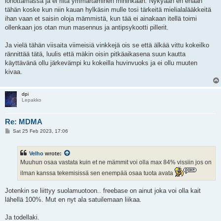
löhöttämässä ja ei riitä ymmärtäminen mihinkään. Nykyään en enään
tähän koske kun niin kauan hylkäsin mulle tosi tärkeitä mielialalääkkeitä
ihan vaan et saisin oloja mämmistä, kun tää ei ainakaan itellä toimi
ollenkaan jos otan mun masennus ja antipsykootti pillerit.
Ja vielä tähän viisaita viimeisiä vinkkejä ois se että älkää vittu kokeilko
rännittää tätä, luulis että mäkin oisin pitkäaikasena suun kautta
käyttävänä ollu järkevämpi ku kokeilla huvinvuoks ja ei ollu muuten
kivaa.
dpi
Lepakko
Re: MDMA
P
Sat 25 Feb 2023, 17:06
o
s
t
Velho
wrote:
Muuhun osaa vastata kuin et ne mämmit voi olla max 84% vissiin jos on
ilman kanssa tekemisissä sen enempää osaa tuota avata
Jotenkin se liittyy suolamuotoon.. freebase on ainut joka voi olla kait
lähellä 100%. Mut en nyt ala satuilemaan liikaa.
Ja todellaki.