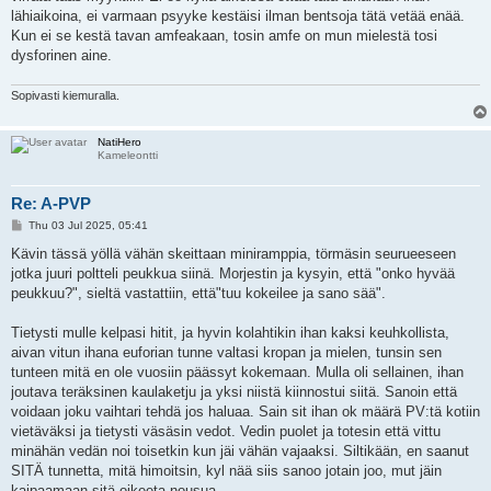
lähiaikoina, ei varmaan psyyke kestäisi ilman bentsoja tätä vetää enää.
Kun ei se kestä tavan amfeakaan, tosin amfe on mun mielestä tosi
dysforinen aine.
Sopivasti kiemuralla.
NatiHero
Kameleontti
Re: A-PVP
P
Thu 03 Jul 2025, 05:41
o
s
Kävin tässä yöllä vähän skeittaan miniramppia, törmäsin seurueeseen
t
jotka juuri poltteli peukkua siinä. Morjestin ja kysyin, että "onko hyvää
peukkuu?", sieltä vastattiin, että"tuu kokeilee ja sano sää".
Tietysti mulle kelpasi hitit, ja hyvin kolahtikin ihan kaksi keuhkollista,
aivan vitun ihana euforian tunne valtasi kropan ja mielen, tunsin sen
tunteen mitä en ole vuosiin päässyt kokemaan. Mulla oli sellainen, ihan
joutava teräksinen kaulaketju ja yksi niistä kiinnostui siitä. Sanoin että
voidaan joku vaihtari tehdä jos haluaa. Sain sit ihan ok määrä PV:tä kotiin
vietäväksi ja tietysti väsäsin vedot. Vedin puolet ja totesin että vittu
minähän vedän noi toisetkin kun jäi vähän vajaaksi. Siltikään, en saanut
SITÄ tunnetta, mitä himoitsin, kyl nää siis sanoo jotain joo, mut jäin
kaipaamaan sitä oikeeta nousua.