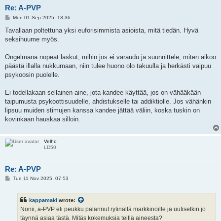
Re: A-PVP
P
Mon 01 Sep 2025, 13:36
o
s
Tavallaan poltettuna yksi euforisimmista asioista, mitä tiedän. Hyvä
t
seksihuume myös.
Ongelmana nopeat laskut, mihin jos ei varaudu ja suunnittele, miten aikoo
päästä illalla nukkumaan, niin tulee huono olo takuulla ja herkästi vaipuu
psykoosin puolelle.
Ei todellakaan sellainen aine, jota kandee käyttää, jos on vähääkään
taipumusta psykoottisuudelle, ahdistukselle tai addiktiolle. Jos vähänkin
lipsuu muiden stimujen kanssa kandee jättää väliin, koska tuskin on
kovinkaan hauskaa silloin.
Velho
LD50
Re: A-PVP
P
Tue 11 Nov 2025, 07:53
o
s
t
kappamaki
wrote:
Nonii, a-PVP eli peukku palannut rytinällä markkinoille ja uutisetkin jo
täynnä asiaa tästä. Mitäs kokemuksia teillä aineesta?