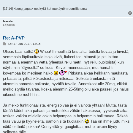
[17:14] <bong_aqua> oot kyllä kohtuukäytön ruumiillistuma
Isavela
Lepakko
Re: A-PVP
P
Sat 17 Jun 2017, 13:15
o
s
Olipas taas settiä
Whoa! Ihmeellistä kristallia, todella kovaa ja tiivistä,
t
semmosia läpikuultavia isoja kiviä, liukeni tosi hitaasti ja piti laittaa
normaalia enemmän vettä (yleensä reilu metri, nyt reilu puoltoista) kun
näytti niin "öljyiseltä" se liuos. Kirveli mennessään, mut humahti
kovempaa ko metrinen halko
Pitkästä aikaa helkkarin maukasta
ja tasaista, pitkähkökestoista ja riittoisaa. Selkeästi erilaista mitä
aiemmin samasta paikasta, hyvällä tavalla. Annoskoot alle 20mg, elikkä
melko stydiä tavaraa, koska aiemmin 25-50mg ollu aika passeli jos halus
oikeesti ne rushhhhit.
Ja melko funktionaalista, energisoivaa ja ei vainota yhtään! Mutta, tästä
tärrää kädet aika pahasti ja motoriikka vähän hakusessa, fyysisesti aika
raskas vaikka mielelle onkin helpompaa ja helpommin hallittavaa. Räkää
taas valuu ja kyyneleitä, samoin sitä kuolaakin
Tää on ihme juttu miks
näitä eritteitä pukkaa! Oon yrittänyt googlettaa, mut ei oikein löydy
selitystä tälle.