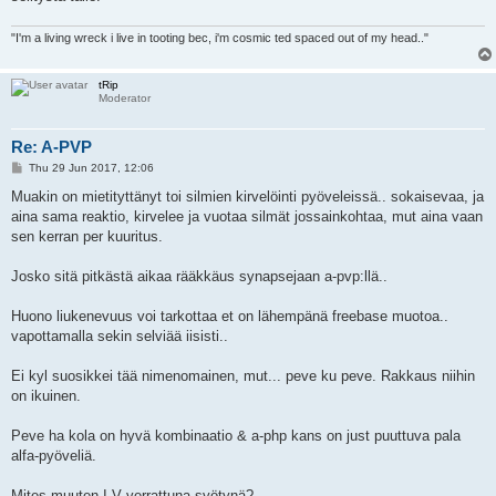
"I'm a living wreck i live in tooting bec, i'm cosmic ted spaced out of my head.."
tRip
Moderator
Re: A-PVP
P
Thu 29 Jun 2017, 12:06
o
s
Muakin on mietityttänyt toi silmien kirvelöinti pyöveleissä.. sokaisevaa, ja
t
aina sama reaktio, kirvelee ja vuotaa silmät jossainkohtaa, mut aina vaan
sen kerran per kuuritus.
Josko sitä pitkästä aikaa rääkkäus synapsejaan a-pvp:llä..
Huono liukenevuus voi tarkottaa et on lähempänä freebase muotoa..
vapottamalla sekin selviää iisisti..
Ei kyl suosikkei tää nimenomainen, mut... peve ku peve. Rakkaus niihin
on ikuinen.
Peve ha kola on hyvä kombinaatio & a-php kans on just puuttuva pala
alfa-pyöveliä.
Mites muuten I.V verrattuna syötynä?