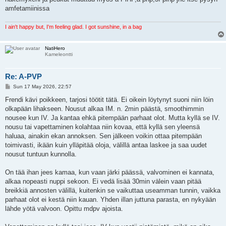
amfetamiinissa
I ain't happy but, I'm feeling glad. I got sunshine, in a bag
NatiHero
Kameleontti
Re: A-PVP
P
Sun 17 May 2026, 22:57
o
s
Frendi kävi poikkeen, tarjosi töötit tätä. Ei oikein löytynyt suoni niin löin
t
olkapään lihakseen. Nousut alkaa IM. n. 2min päästä, smoothimmin
nousee kun IV. Ja kantaa ehkä pitempään parhaat olot. Mutta kyllä se IV.
nousu tai vapettaminen kolahtaa niin kovaa, että kyllä sen yleensä
haluaa, ainakin ekan annoksen. Sen jälkeen voikin ottaa pitempään
toimivasti, ikään kuin ylläpitää oloja, välillä antaa laskee ja saa uudet
nousut tuntuun kunnolla.
On tää ihan jees kamaa, kun vaan järki päässä, valvominen ei kannata,
alkaa nopeasti nuppi sekoon. Ei vedä lisää 30min välein vaan pitää
breikkiä annosten välillä, kuitenkin se vaikuttaa useamman tunnin, vaikka
parhaat olot ei kestä niin kauan. Yhden illan juttuna parasta, en nykyään
lähde yötä valvoon. Opittu mdpv ajoista.