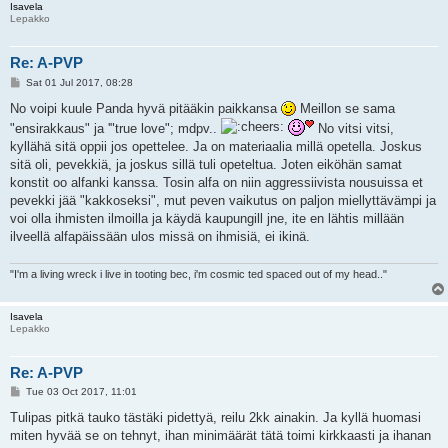
Isavela
Lepakko
Re: A-PVP
P
Sat 01 Jul 2017, 08:28
o
s
No voipi kuule Panda hyvä pitääkin paikkansa
Meillon se sama
t
"ensirakkaus" ja '"true love"; mdpv..
No vitsi vitsi,
kyllähä sitä oppii jos opettelee. Ja on materiaalia millä opetella. Joskus
sitä oli, pevekkiä, ja joskus sillä tuli opeteltua. Joten eiköhän samat
konstit oo alfanki kanssa. Tosin alfa on niin aggressiivista nousuissa et
pevekki jää "kakkoseksi", mut peven vaikutus on paljon miellyttävämpi ja
voi olla ihmisten ilmoilla ja käydä kaupungill jne, ite en lähtis millään
ilveellä alfapäissään ulos missä on ihmisiä, ei ikinä.
"I'm a living wreck i live in tooting bec, i'm cosmic ted spaced out of my head.."
Isavela
Lepakko
Re: A-PVP
P
Tue 03 Oct 2017, 11:01
o
s
Tulipas pitkä tauko tästäki pidettyä, reilu 2kk ainakin. Ja kyllä huomasi
t
miten hyvää se on tehnyt, ihan minimäärät tätä toimi kirkkaasti ja ihanan