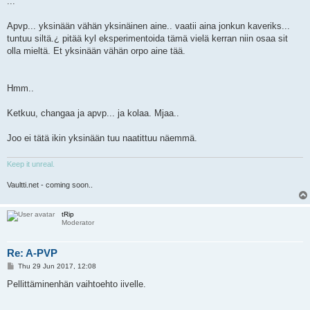
...
Apvp... yksinään vähän yksinäinen aine.. vaatii aina jonkun kaveriks...
tuntuu siltä.¿ pitää kyl eksperimentoida tämä vielä kerran niin osaa sit
olla mieltä. Et yksinään vähän orpo aine tää.
Hmm..
Ketkuu, changaa ja apvp... ja kolaa. Mjaa..
Joo ei tätä ikin yksinään tuu naatittuu näemmä.
Keep it unreal.
Vaultti.net - coming soon..
tRip
Moderator
Re: A-PVP
P
Thu 29 Jun 2017, 12:08
o
s
Pellittäminenhän vaihtoehto iivelle.
t