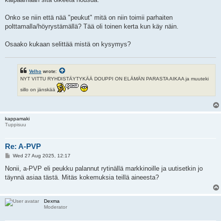
Onko se niin että nää "peukut" mitä on niin toimii parhaiten
polttamalla/höyrystämällä? Tää oli toinen kerta kun käy näin.
Osaako kukaan selittää mistä on kysymys?
Velho
wrote:
NYT VITTU RYHDISTÄYTYKÄÄ DOUPPI ON ELÄMÄN PARASTA AIKAA ja muuteki
sillo on jänskää
kappamaki
Tuppisuu
Re: A-PVP
P
Wed 27 Aug 2025, 12:17
o
s
Nonii, a-PVP eli peukku palannut rytinällä markkinoille ja uutisetkin jo
t
täynnä asiaa tästä. Mitäs kokemuksia teillä aineesta?
Dexma
Moderator