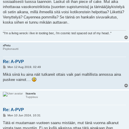
sosiaalisesti tuossa taannoin. Laskut oli ihan piece of cake. Mut aika
inhottavaa vasokonstriktiota (suonten supistumista) ja tärinää/jäykistelyä
oli setin aikana, millä ihmeellä sitä voisi kotikonstein helpottaa? Liikettä?
Venyttelyä? Cayennea pommilla? Se tärinä on hankalin sivuvaikutus,
koska siihen ei tunnu mikään auttavan..
"I'm a living wreck i live in tooting bec, i'm cosmic ted spaced out of my head.."
xPetu
Psykonautti
Re: A-PVP
P
Mon 12 Aug 2019, 02:49
o
s
Mikä siinä ku aina näit tutkareit ottais vaik pari maltillista annossa aina
t
puskee vainot....
Iisavela
Tuppisuu
Re: A-PVP
P
Mon 10 Jun 2024, 10:31
o
s
Tätä ei muutamaan vuoteen saanu mistään, mut tänä vuonna alkanut
t
virrata taas myyntiin. Ei oo kyllä aikeissa ottaa tätä ainakaan ihan