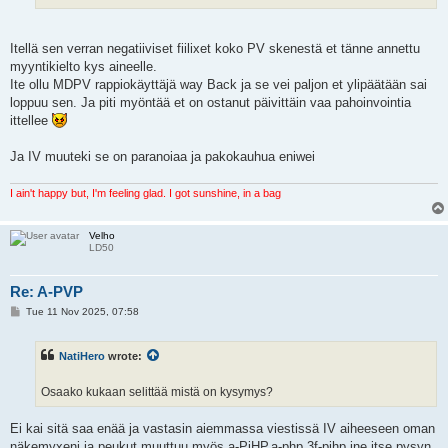
Itellä sen verran negatiiviset fiilixet koko PV skenestä et tänne annettu
myyntikielto kys aineelle.
Ite ollu MDPV rappiokäyttäjä way Back ja se vei paljon et ylipäätään sai
loppuu sen. Ja piti myöntää et on ostanut päivittäin vaa pahoinvointia
ittellee
Ja IV muuteki se on paranoiaa ja pakokauhua eniwei
I ain't happy but, I'm feeling glad. I got sunshine, in a bag
Velho
LD50
Re: A-PVP
P
Tue 11 Nov 2025, 07:58
o
s
t
NatiHero
wrote:
Osaako kukaan selittää mistä on kysymys?
Ei kai sitä saa enää ja vastasin aiemmassa viestissä IV aiheeseen oman
näkemyxeni ja peukut muuttuu myös a-PiHP,a-php,3f-pihp jne itse pysyn