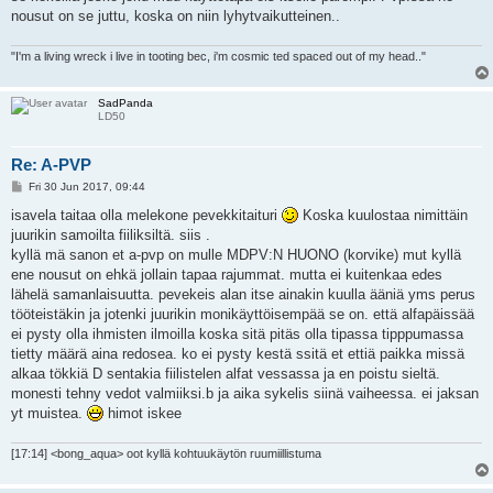
nousut on se juttu, koska on niin lyhytvaikutteinen..
"I'm a living wreck i live in tooting bec, i'm cosmic ted spaced out of my head.."
SadPanda
LD50
Re: A-PVP
P
Fri 30 Jun 2017, 09:44
o
s
isavela taitaa olla melekone pevekkitaituri
Koska kuulostaa nimittäin
t
juurikin samoilta fiiliksiltä. siis .
kyllä mä sanon et a-pvp on mulle MDPV:N HUONO (korvike) mut kyllä
ene nousut on ehkä jollain tapaa rajummat. mutta ei kuitenkaa edes
lähelä samanlaisuutta. pevekeis alan itse ainakin kuulla ääniä yms perus
tööteistäkin ja jotenki juurikin monikäyttöisempää se on. että alfapäissää
ei pysty olla ihmisten ilmoilla koska sitä pitäs olla tipassa tipppumassa
tietty määrä aina redosea. ko ei pysty kestä ssitä et ettiä paikka missä
alkaa tökkiä D sentakia fiilistelen alfat vessassa ja en poistu sieltä.
monesti tehny vedot valmiiksi.b ja aika sykelis siinä vaiheessa. ei jaksan
yt muistea.
himot iskee
[17:14] <bong_aqua> oot kyllä kohtuukäytön ruumiillistuma