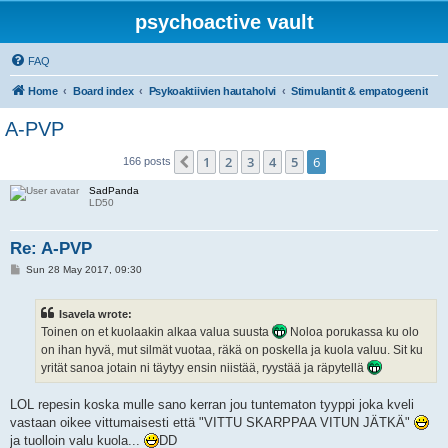
psychoactive vault
FAQ
Home
Board index
Psykoaktiivien hautaholvi
Stimulantit & empatogeenit
A-PVP
1
2
3
4
5
6
Previous
166 posts
SadPanda
LD50
Re: A-PVP
P
Sun 28 May 2017, 09:30
o
s
t
Isavela wrote:
Toinen on et kuolaakin alkaa valua suusta
Noloa porukassa ku olo
on ihan hyvä, mut silmät vuotaa, räkä on poskella ja kuola valuu. Sit ku
yrität sanoa jotain ni täytyy ensin niistää, ryystää ja räpytellä
LOL repesin koska mulle sano kerran jou tuntematon tyyppi joka kveli
vastaan oikee vittumaisesti että "VITTU SKARPPAA VITUN JÄTKÄ"
ja tuolloin valu kuola...
DD