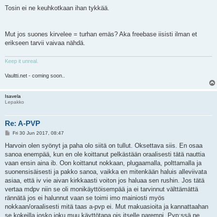
Tosin ei ne keuhkotkaan ihan tykkää.
Mut jos suones kirvelee = turhan emäs? Aka freebase iisisti ilman et
erikseen tarvii vaivaa nähdä.
Keep it unreal.
Vaultti.net - coming soon..
Isavela
Lepakko
Re: A-PVP
P
Fri 30 Jun 2017, 08:47
o
s
Harvoin olen syönyt ja paha olo siitä on tullut. Oksettava siis. En osaa
t
sanoa enempää, kun en ole koittanut pelkästään oraalisesti tätä nauttia
vaan ensin aina ib. Oon koittanut nokkaan, plugaamalla, polttamalla ja
suonensisäisesti ja pakko sanoa, vaikka en mitenkään haluis alleviivata
asiaa, että iv vie aivan kirkkaasti voiton jos haluaa sen rushin. Jos tätä
vertaa mdpv niin se oli monikäyttöisempää ja ei tarvinnut välttämättä
rännätä jos ei halunnut vaan se toimi imo mainiosti myös
nokkaan/oraalisesti mitä taas a-pvp ei. Mut makuasioita ja kannattaahan
se kokeilla josko joku muu käyttötapa ois itselle parempi. Pvp:ssä ne