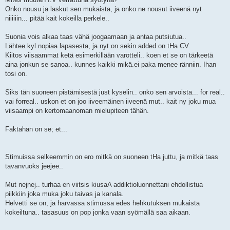
Onko nousu ja laskut sen mukaista, ja onko ne nousut iiveenä nyt
niiiiiin... pitää kait kokeilla perkele..
Suonia vois alkaa taas vähä joogaamaan ja antaa putsiutua..
Lähtee kyl nopiaa lapasesta, ja nyt on sekin added on tHa CV.
Kiitos viisaammat ketä esimerkillään varotteli.. koen et se on tärkeetä
aina jonkun se sanoa.. kunnes kaikki mikä.ei paka menee ränniin. Ihan
tosi on.
Siks tän suoneen pistämisestä just kyselin.. onko sen arvoista... for real..
vai forreal.. uskon et on joo iiveemäinen iiveenä mut.. kait ny joku mua
viisaampi on kertomaanoman mielupiteen tähän.
Faktahan on se; et...
Stimuissa selkeemmin on ero mitkä on suoneen tHa juttu, ja mitkä taas
tavanvuoks jeejee..
Mut nejnej.. turhaa en viitsis kiusaA addiktioluonnettani ehdollistua
piikkiin joka muka joku taivas ja kanala.
Helvetti se on, ja harvassa stimussa edes hehkutuksen mukaista
kokeiltuna.. tasasuus on pop jonka vaan syömällä saa aikaan.