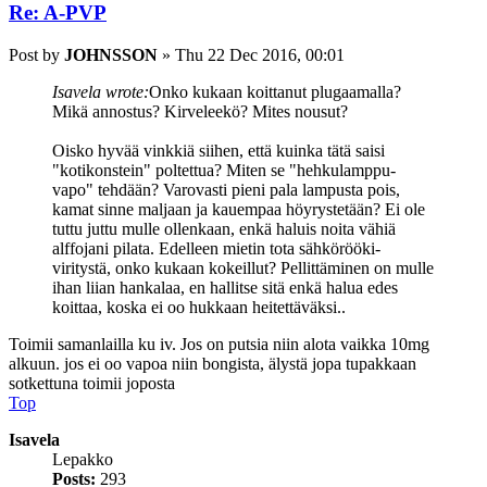
Re: A-PVP
Post
by
JOHNSSON
»
Thu 22 Dec 2016, 00:01
Isavela wrote:
Onko kukaan koittanut plugaamalla?
Mikä annostus? Kirveleekö? Mites nousut?
Oisko hyvää vinkkiä siihen, että kuinka tätä saisi
"kotikonstein" poltettua? Miten se "hehkulamppu-
vapo" tehdään? Varovasti pieni pala lampusta pois,
kamat sinne maljaan ja kauempaa höyrystetään? Ei ole
tuttu juttu mulle ollenkaan, enkä haluis noita vähiä
alffojani pilata. Edelleen mietin tota sähkörööki-
viritystä, onko kukaan kokeillut? Pellittäminen on mulle
ihan liian hankalaa, en hallitse sitä enkä halua edes
koittaa, koska ei oo hukkaan heitettäväksi..
Toimii samanlailla ku iv. Jos on putsia niin alota vaikka 10mg
alkuun. jos ei oo vapoa niin bongista, älystä jopa tupakkaan
sotkettuna toimii joposta
Top
Isavela
Lepakko
Posts:
293