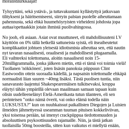
moralistilurkkaajat!
Tylsyyttäni, sekä ystävä-, ja tuttavakuntani kyllästyttyä jatkuvaan
tilitykseni ja häiritsemiseeni, siirryin palstan puolelle aiheuttamaan
pahennusta, sekä ehkä huumehöyryisten virheideni johdosta jopa
auttaa/opettaakkin jotain ihmistä puolivahingossa.
No jooh, eli asiaan. Asiat ovat muuttuneet, eli mahdollisuuteni I.V
käyttöön on 0% tällä hetkellä sattuneista syistä, eli itseaiheutetut
komplikaatiot johtuen yleisestä idiotismista aiheuttaa sen, että nautin
nyt tavaran nasaalisesti, oraalisesti ja mahdollisesti plugaamalla.
Eli vaihteeksi tolettomana, aloitin nasaalisesti noin 15-
20milligrammalla, jonka jälkeen mietin, että ei tämä voi toimia vielä!
Tuollanen 'nökkönen', joten lisäsin panoksia piippuun Clint
Eastwoodin ottein suoraalla kädellä, ja napsaisin tolettomalle ehkäpä
normaalisti liian suuren ~40mg lisäksi. Tästä puolisen tuntia, niin
sanavarasto laajentui Shakespearemäisen tulkitsevaksi, kroppa
eläytyi tähän ympärillä olevaan maailmaan samaan tapaan kuin
olisin uudelleenelänyt Etelä-Amerikasta tutun tilanteen, eli sen
perinteisen "onko nämä överit, vai onko elämä todella näin
LUKSUSTA?" kun on nuuhkaissut paikallisten Diegojen ja Luisien
ilmeiden jähmettyessä useamman tuuman pituisen kokkeliviivan,
yksi toisensa perään, tai imenyt crackpiippua tiedottomuuden ja
absoluuttisen psykoottisuuden rajamaille. Niin, ja tästä jatkan
tuollaisilla 50mg boosteilla, sitten kun vaikutus ei miellytä enään,