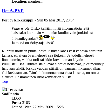
Location:
montreali
Re: A-PVP
Post
by
klikkikuppi
»
Sun 05 Mar 2017, 23:34
Velho wrote:
Oisko kellään mitää informaatiota ,että
haistaako koirat tän vai oonko kuullut vain jonkinlaista
ürbaanilegendaa?
Ja missä on törky-raja tässä?
Riippuu tuotteen puhtaudesta. Kulkee lähes käsi kädessä heroiinin
kanssa, eli aivan överihelposti saa törkeän. Ja todella helposti
linnatuomio, vaikka todistaisitkin kovan oman käytön
kuuluisteluissa. Tutkareista tulevat tuomiot nousevat, ja esimerkkejä
halutaan tehdä. Joskus vuoden päästä on varmaan fiksumpi alkaa
tätä kuskaamaan. Tämä, lukuunottamatta ekaa lausetta, on omaa
ajatusta. Ensimmäinen rikoskomisarion suusta.
Top
SadPanda
LD50
Posts:
3183
Joined:
Wed 27 May 2009, 15:26