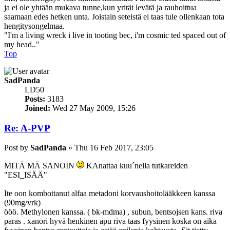
ja ei ole yhtään mukava tunne,kun yrität levätä ja rauhoittua
saamaan edes hetken unta. Joistain seteistä ei taas tule ollenkaan tota
hengitysongelmaa.
"I'm a living wreck i live in tooting bec, i'm cosmic ted spaced out of
my head.."
Top
SadPanda
LD50
Posts:
3183
Joined:
Wed 27 May 2009, 15:26
Re: A-PVP
Post
by
SadPanda
»
Thu 16 Feb 2017, 23:05
MITÄ MÄ SANOIN
KAnattaa kuu´nella tutkareiden
"ESI_ISÄÄ"
Ite oon kombottanut alfaa metadoni korvaushoitolääkkeen kanssa
(90mg/vrk)
ööö. Methylonen kanssa. ( bk-mdma) , subun, bentsojsen kans. riva
paras . xanori hyvä henkinen apu riva taas fyysinen koska on aika