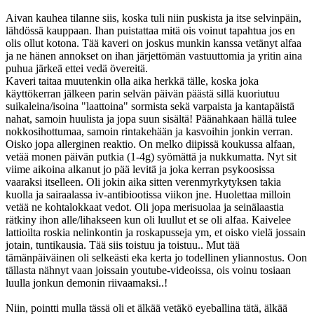
Aivan kauhea tilanne siis, koska tuli niin puskista ja itse selvinpäin,
lähdössä kauppaan. Ihan puistattaa mitä ois voinut tapahtua jos en
olis ollut kotona. Tää kaveri on joskus munkin kanssa vetänyt alfaa
ja ne hänen annokset on ihan järjettömän vastuuttomia ja yritin aina
puhua järkeä ettei vedä övereitä.
Kaveri taitaa muutenkin olla aika herkkä tälle, koska joka
käyttökerran jälkeen parin selvän päivän päästä sillä kuoriutuu
suikaleina/isoina "laattoina" sormista sekä varpaista ja kantapäistä
nahat, samoin huulista ja jopa suun sisältä! Päänahkaan hällä tulee
nokkosihottumaa, samoin rintakehään ja kasvoihin jonkin verran.
Oisko jopa allerginen reaktio. On melko diipissä koukussa alfaan,
vetää monen päivän putkia (1-4g) syömättä ja nukkumatta. Nyt sit
viime aikoina alkanut jo pää levitä ja joka kerran psykoosissa
vaaraksi itselleen. Oli jokin aika sitten verenmyrkytyksen takia
kuolla ja sairaalassa iv-antibiootissa viikon jne. Huolettaa milloin
vetää ne kohtalokkaat vedot. Oli jopa merisuolaa ja seinälaastia
rätkiny ihon alle/lihakseen kun oli luullut et se oli alfaa. Kaivelee
lattioilta roskia nelinkontin ja roskapusseja ym, et oisko vielä jossain
jotain, tuntikausia. Tää siis toistuu ja toistuu.. Mut tää
tämänpäiväinen oli selkeästi eka kerta jo todellinen yliannostus. Oon
tällasta nähnyt vaan joissain youtube-videoissa, ois voinu tosiaan
luulla jonkun demonin riivaamaksi..!
Niin, pointti mulla tässä oli et älkää vetäkö eyeballina tätä, älkää