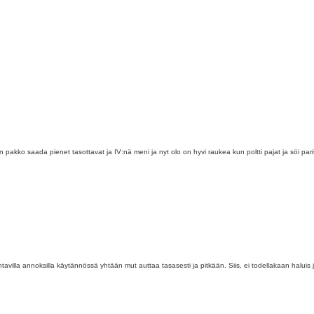
n pakko saada pienet tasottavat ja IV:nä meni ja nyt olo on hyvi raukea kun poltti pajat ja söi par
entavilla annoksilla käytännössä yhtään mut auttaa tasasesti ja pitkään. Siis, ei todellakaan haluis