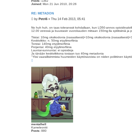
Posts:
1362
Joined:
Mon 21 Jun 2010, 20:26
RE: METADON
P
by
Petri6
»
Thu 14 Feb 2013, 05:41
o
s
No huh huh, on taas toleranssit kohdallaan, kun LD50-annos opioidinaiivil
12.00 veressä ja buustasin vuorokauden mittaan 150mg:lla syklitsiiniä ja pa
t
Tiistai: 10mg oksikodonia (nasaalisesti)+10mg oksikodonia (nasaalisesti)
Keskiviikko: n. 50mg etyylimorfiinia
Torstai: 140mg etyylimorfiinia
Perjantai: 40mg etyylimorfiinia
Launtai-sunnuntai: ei opioideja
Ja tänään keskiviikkona tosiaan tuo 40mg metadonia
"Yksi vaarallisimmista huumeiden käyttötavoista on niiden poliittinen käyttö.
T
o
p
mentalhell
Kameleontti
Posts:
880