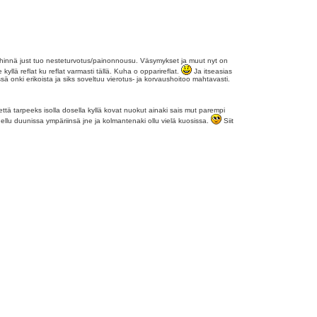
i lähinnä just tuo nesteturvotus/painonnousu. Väsymykset ja muut nyt on
yllä reflat ku reflat varmasti tällä. Kuha o opparireflat.
Ja itseasias
ssä onki erikoista ja siks soveltuu vierotus- ja korvaushoitoo mahtavasti.
 että tarpeeks isolla dosella kyllä kovat nuokut ainaki sais mut parempi
ellu duunissa ympäriinsä jne ja kolmantenaki ollu vielä kuosissa.
Siit