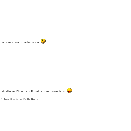
armaca Fennicaan on uskominen.
la - ainakin jos Pharmaca Fennicaan on uskominen.
" -Nils Christie & Kettil Bruun