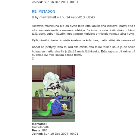
Joined:
Sun 16 Dec 2007, 00:01
RE: METADON
P
by
mentalhell
»
Thu 14 Feb 2013, 08:43
o
s
Aiemmin mainittuna tuo on hyvin totta että lääkkeenä loistava, harmi että 
t
aika samantekeviä ja menneet ohiki jo. Ja toisena sain tästä aluks nokkosiho
tällä esim. subun käytön lopettamine kotiolois onnistuis varmaa aika hyvin jo
Kyllä tämäkin tosin rännistä kuulemma kolahtaa, mutta siltiki jää varmaa ai
Useat on pettyny tähä tai ollu sitä mieltä että toimii törkeä kaua ja on sel
hoitaa se muilla aineilla ja jättää metis lääkkeeks. Eräs tapaus oli kolm
huomaa kyl mite sairaa pitkää toimii.
T
o
p
mentalhell
Kameleontti
Posts:
880
Joined:
Sun 16 Dec 2007, 00:01