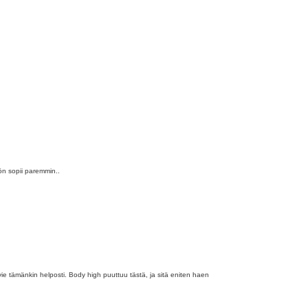
ön sopii paremmin..
vie tämänkin helposti. Body high puuttuu tästä, ja sitä eniten haen