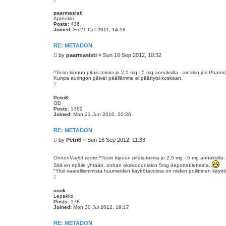
o
p
paarmasisti
Apteekki
Posts:
436
Joined:
Fri 21 Oct 2011, 14:18
RE: METADON
P
by
paarmasisti
»
Sun 16 Sep 2012, 10:32
o
s
^Tosin kipuun pitäis toimia jo 2,5 mg - 5 mg annoksilla - ainakin jos Ph
t
Kunpa auringon päivät päällämme ei päättyisi koskaan.
T
o
p
Petri6
OD
Posts:
1362
Joined:
Mon 21 Jun 2010, 20:26
RE: METADON
P
by
Petri6
»
Sun 16 Sep 2012, 11:33
o
s
OnnenVarjot wrote:
^Tosin kipuun pitäis toimia jo 2,5 mg - 5 mg annoksil
t
Sitä en epäile yhtään, onhan oksikodoniakin 5mg depottabletteina.
"Yksi vaarallisimmista huumeiden käyttötavoista on niiden poliittinen käyttö.
T
o
p
cook
Lepakko
Posts:
178
Joined:
Mon 30 Jul 2012, 19:17
RE: METADON