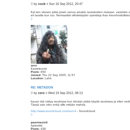
P
by
cook
»
Sun 16 Sep 2012, 20:47
o
s
Kyl sen vitosen pitäs jotain sanoa ainakin taulukoiden mukaan, varsinkin o
eri tavalla kun tuo. Normaalisti viihdekäytän opioideja ihan kivunhoidollis
t
T
o
p
zero
Kameleontti
Posts:
650
Joined:
Thu 22 Sep 2005, 11:57
Location:
Lahti
RE: METADON
P
by
zero
»
Wed 19 Sep 2012, 08:13
o
s
kauan tää näkyy seuloissa kun tänään pitäis käydä seuloissa ja eilen vedin
Tässä vain olen enkä sille mitään mahda.
t
http://www.soundcloud.com/suni-4
- Soundcloud
T
o
p
paarmasisti
Apteekki
Posts:
436