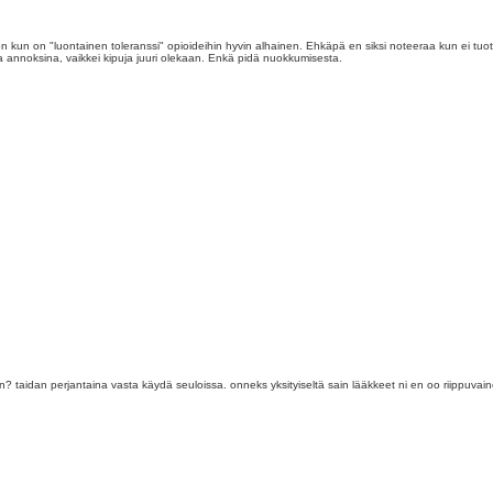
n kun on "luontainen toleranssi" opioideihin hyvin alhainen. Ehkäpä en siksi noteeraa kun ei tuota
ina annoksina, vaikkei kipuja juuri olekaan. Enkä pidä nuokkumisesta.
? taidan perjantaina vasta käydä seuloissa. onneks yksityiseltä sain lääkkeet ni en oo riippuvaine