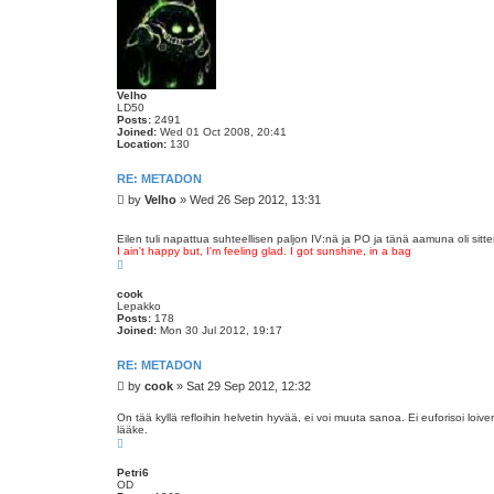
Velho
LD50
Posts:
2491
Joined:
Wed 01 Oct 2008, 20:41
Location:
130
RE: METADON
P
by
Velho
»
Wed 26 Sep 2012, 13:31
o
s
Eilen tuli napattua suhteellisen paljon IV:nä ja PO ja tänä aamuna oli sitte
t
I ain't happy but, I'm feeling glad. I got sunshine, in a bag
T
o
p
cook
Lepakko
Posts:
178
Joined:
Mon 30 Jul 2012, 19:17
RE: METADON
P
by
cook
»
Sat 29 Sep 2012, 12:32
o
s
On tää kyllä refloihin helvetin hyvää, ei voi muuta sanoa. Ei euforisoi loiv
lääke.
t
T
o
p
Petri6
OD