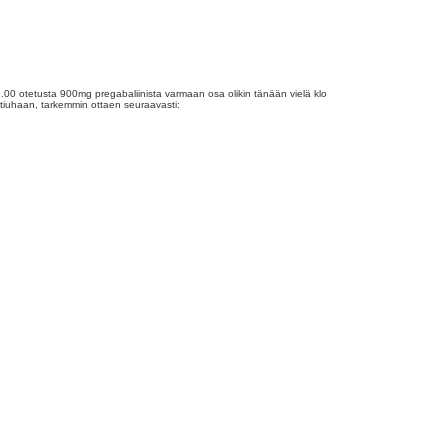
.00 otetusta 900mg pregabaliinista varmaan osa olikin tänään vielä klo
n tiuhaan, tarkemmin ottaen seuraavasti: