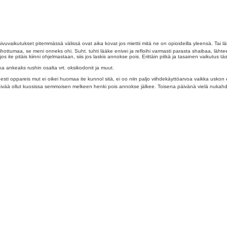
sivuvaikutukset pitemmässä välissä ovat aika kovat jos miettii mitä ne on opioideilla yleensä. Ta
ttumaa, se meni onneks ohi. Suht. tuhti lääke enivei ja refloihi varmasti parasta shaibaa, lähtee k
s ite pitäis kiinni ohjelmastaan, siis jos laskis annokse pois. Erittäin pitkä ja tasainen vaikutus tä
ka ankeaks rushin osalta vrt. oksikodonit ja muut.
keesti oppareis mut ei oikei huomaa ite kunnol sitä, ei oo niin paljo viihdekäyttöarvoa vaikka uskon
e päivää ollut kuosissa semmoisen melkeen henki pois annokse jälkee. Toisena päivänä vielä nukahd