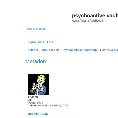
psychoactive vaul
Asiaa Asiasta Asiallisesti
Skip to content
Quick links
FAQ
Home
Board index
Psykoaktiivien hautaholvi
Jarrut & sed
Metadon
eNZYMe
OD
Posts:
1024
Joined:
Wed 26 Mar 2008, 07:42
RE: METADON