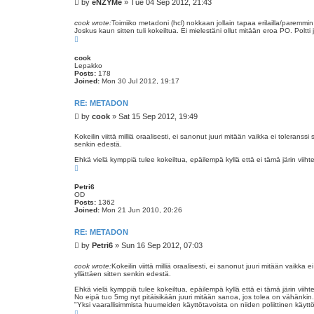
P
by
eNZYMe
»
Tue 04 Sep 2012, 21:43
o
s
cook wrote:
Toimiiko metadoni (hcl) nokkaan jollain tapaa erilailla/paremmin
Joskus kaun sitten tuli kokeiltua. Ei mielestäni ollut mitään eroa PO. Poltti
t
T
o
p
cook
Lepakko
Posts:
178
Joined:
Mon 30 Jul 2012, 19:17
RE: METADON
P
by
cook
»
Sat 15 Sep 2012, 19:49
o
s
Kokeilin viittä milliä oraalisesti, ei sanonut juuri mitään vaikka ei tole
senkin edestä.
t
Ehkä vielä kymppiä tulee kokeiltua, epäilempä kyllä että ei tämä järin viihte
T
o
p
Petri6
OD
Posts:
1362
Joined:
Mon 21 Jun 2010, 20:26
RE: METADON
P
by
Petri6
»
Sun 16 Sep 2012, 07:03
o
s
cook wrote:
Kokeilin viittä milliä oraalisesti, ei sanonut juuri mitään va
yllättäen sitten senkin edestä.
t
Ehkä vielä kymppiä tulee kokeiltua, epäilempä kyllä että ei tämä järin viihte
No eipä tuo 5mg nyt pitäisikään juuri mitään sanoa, jos tolea on vähänkin.
"Yksi vaarallisimmista huumeiden käyttötavoista on niiden poliittinen käyttö.
T