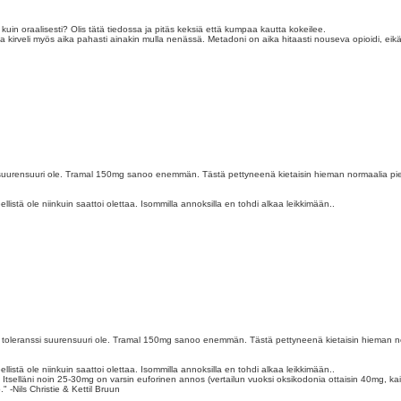
 kuin oraalisesti? Olis tätä tiedossa ja pitäs keksiä että kumpaa kautta kokeilee.
 ja kirveli myös aika pahasti ainakin mulla nenässä. Metadoni on aika hitaasti nouseva opioidi, eikä 
ranssi suurensuuri ole. Tramal 150mg sanoo enemmän. Tästä pettyneenä kietaisin hieman normaalia p
ellistä ole niinkuin saattoi olettaa. Isommilla annoksilla en tohdi alkaa leikkimään..
ikka ei toleranssi suurensuuri ole. Tramal 150mg sanoo enemmän. Tästä pettyneenä kietaisin hiema
ellistä ole niinkuin saattoi olettaa. Isommilla annoksilla en tohdi alkaa leikkimään..
 Itselläni noin 25-30mg on varsin euforinen annos (vertailun vuoksi oksikodonia ottaisin 40mg, kaik
" -Nils Christie & Kettil Bruun