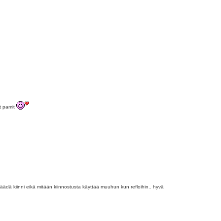
it pamit
 jäädä kiinni eikä mitään kiinnostusta käyttää muuhun kun refloihin.. hyvä