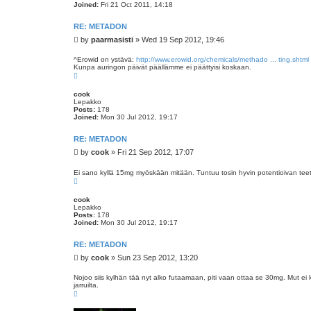
Joined:
Fri 21 Oct 2011, 14:18
RE: METADON
P
by
paarmasisti
»
Wed 19 Sep 2012, 19:46
o
s
^Erowid on ystävä:
http://www.erowid.org/chemicals/methado ... ting.shtml
Kunpa auringon päivät päällämme ei päättyisi koskaan.
t
T
o
p
cook
Lepakko
Posts:
178
Joined:
Mon 30 Jul 2012, 19:17
RE: METADON
P
by
cook
»
Fri 21 Sep 2012, 17:07
o
s
Ei sano kyllä 15mg myöskään mitään. Tuntuu tosin hyvin potentioivan teetä
T
t
o
p
cook
Lepakko
Posts:
178
Joined:
Mon 30 Jul 2012, 19:17
RE: METADON
P
by
cook
»
Sun 23 Sep 2012, 13:20
o
s
Nojoo siis kylhän tää nyt alko futaamaan, piti vaan ottaa se 30mg. Mut ei k
jarruilta.
t
T
o
p