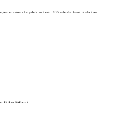
 järin euforisena kai pidetä, mut esim. 0.25 subuakin toimii minulla ihan
n klinikan lääkkeistä.