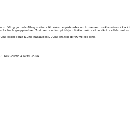
le on 50mg, ja mulla 40mg otettuna 6h sisään ei pistä edes nuokuttamaan, vaikka eilisestä klo 22
rilla litralla greippimehua. Tosin onpa noita opioideja tullutkin otettua viime aikoina vähän turha
+30mg oksikodonia (10mg nasaalisesti, 20mg oraalisesti)+90mg kodeiinia
" -Nils Christie & Kettil Bruun