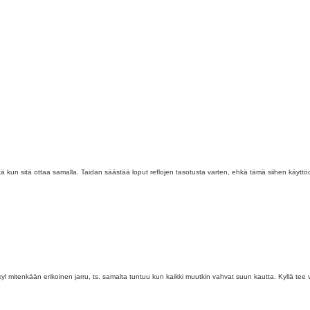
 kun sitä ottaa samalla. Taidan säästää loput reflojen tasotusta varten, ehkä tämä siihen käyttö
yl mitenkään erikoinen jarru, ts. samalta tuntuu kun kaikki muutkin vahvat suun kautta. Kyllä tee 