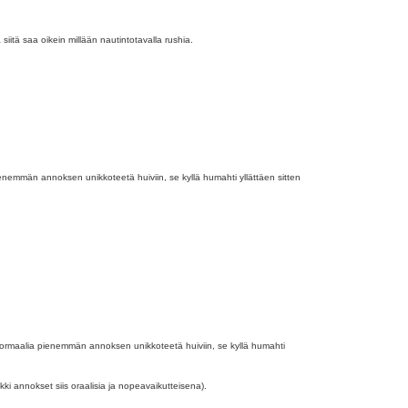
siitä saa oikein millään nautintotavalla rushia.
ienemmän annoksen unikkoteetä huiviin, se kyllä humahti yllättäen sitten
n normaalia pienemmän annoksen unikkoteetä huiviin, se kyllä humahti
ki annokset siis oraalisia ja nopeavaikutteisena).