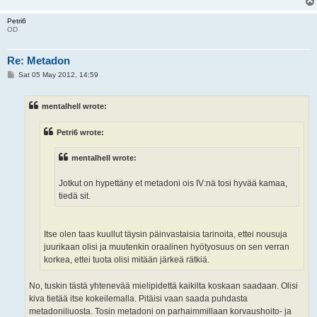
Petri6
OD
Re: Metadon
P
Sat 05 May 2012, 14:59
o
s
t
mentalhell wrote:
Petri6 wrote:
mentalhell wrote:
Jotkut on hypettäny et metadoni ois IV:nä tosi hyvää kamaa,
tiedä sit.
Itse olen taas kuullut täysin päinvastaisia tarinoita, ettei nousuja
juurikaan olisi ja muutenkin oraalinen hyötyosuus on sen verran
korkea, ettei tuota olisi mitään järkeä rätkiä.
No, tuskin tästä yhtenevää mielipidettä kaikilta koskaan saadaan. Olisi
kiva tietää itse kokeilemalla. Pitäisi vaan saada puhdasta
metadoniliuosta. Tosin metadoni on parhaimmillaan korvaushoito- ja