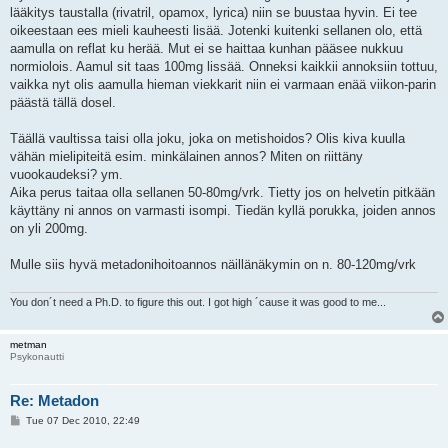
t
lääkitys taustalla (rivatril, opamox, lyrica) niin se buustaa hyvin. Ei tee
oikeestaan ees mieli kauheesti lisää. Jotenki kuitenki sellanen olo, että
aamulla on reflat ku herää. Mut ei se haittaa kunhan pääsee nukkuu
normiolois. Aamul sit taas 100mg lissää. Onneksi kaikkii annoksiin tottuu,
vaikka nyt olis aamulla hieman viekkarit niin ei varmaan enää viikon-parin
päästä tällä dosel.
Täällä vaultissa taisi olla joku, joka on metishoidos? Olis kiva kuulla
vähän mielipiteitä esim. minkälainen annos? Miten on riittäny
vuookaudeksi? ym.
Aika perus taitaa olla sellanen 50-80mg/vrk. Tietty jos on helvetin pitkään
käyttäny ni annos on varmasti isompi. Tiedän kyllä porukka, joiden annos
on yli 200mg.
Mulle siis hyvä metadonihoitoannos näillänäkymin on n. 80-120mg/vrk
You don´t need a Ph.D. to figure this out. I got high ´cause it was good to me...
metman
Psykonautti
Re: Metadon
P
Tue 07 Dec 2010, 22:49
o
s