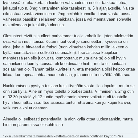
kyseessä oli eka kerta ja liuoksen vahvuudesta ei ollut tarkkaa tietoa,
jakautui tuo n. 8mg:n ottaminen aika tasaisesti n. 5 h ajanjaksolle. Näistä
oikeastaan vasta viimeinen n. 2mg heilahti kunnolla. Tosin vasta tuossa
vaiheessa pääsikin sellaiseen paikkaan, jossa voi mennä vaan sohvalle
makoilemaan ja keskittyä oloonsa.
Olosuhteet eivät siis olleet parhaimmat tuolle kokeilulle, joten tuloksetkin
ovat vähän ristiriitaisia. Kuten muut ovat jo sanoneetkin, kyseessä on
aine, joka ei hirveästi euforisoi (tuon viimeisen kahden millin jälkeen oli
kyllä huomattavissa selkeää euforiaakin). Itse asiassa kuppilaan
mentäessä (en siis juonut tai kombottanut muita aineita) olo oli hyvin
samanlainen kuin lyricoissa, eli koordinaatio heitti, mutta ei juurikaan
sosiaalinen olo. Tämän takia kuvittelisin, että metadonia olisi helppo ottaa
liikaa, kun rupeaa jahtaamaan euforiaa, jota aineesta ei välttämättä saa.
Nuokkumiseen pystyin tosiaan keskittymään vasta illan lopuksi, mutta se
onnistui kyllä. Aine on myös todella pitkäkestoista. Viimeisen n. 2mg otin
n. 02.30 ja vielä yli 12 tuntia myöhemmin aineen vaikutus oli taustalla
hyvin huomattavissa. Itse asiassa tuntui, että aina kun joi kupin kahvia,
vaikutus alkoi uudestaan.
Aineella oli selkeästi potentiaalia, ja aion kyllä ottaa uudestaankin, mutta
hieman paremmissa olosuhteissa.
"Yksi vaarallisimmista huumeiden käyttötavoista on niiden poliittinen käyttö." -Nils