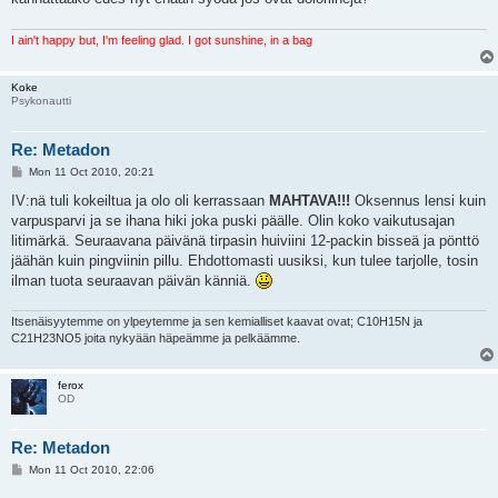
I ain't happy but, I'm feeling glad. I got sunshine, in a bag
Koke
Psykonautti
Re: Metadon
P
Mon 11 Oct 2010, 20:21
o
s
IV:nä tuli kokeiltua ja olo oli kerrassaan
MAHTAVA!!!
Oksennus lensi kuin
t
varpusparvi ja se ihana hiki joka puski päälle. Olin koko vaikutusajan
litimärkä. Seuraavana päivänä tirpasin huiviini 12-packin bisseä ja pönttö
jäähän kuin pingviinin pillu. Ehdottomasti uusiksi, kun tulee tarjolle, tosin
ilman tuota seuraavan päivän känniä.
Itsenäisyytemme on ylpeytemme ja sen kemialliset kaavat ovat; C10H15N ja
C21H23NO5 joita nykyään häpeämme ja pelkäämme.
ferox
OD
Re: Metadon
P
Mon 11 Oct 2010, 22:06
o
s