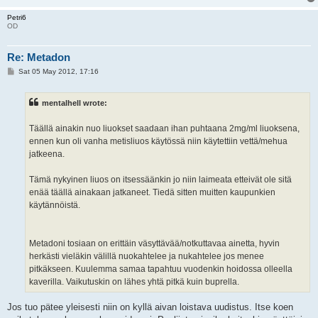
Petri6
OD
Re: Metadon
P
Sat 05 May 2012, 17:16
o
s
t
mentalhell wrote:
Täällä ainakin nuo liuokset saadaan ihan puhtaana 2mg/ml liuoksena,
ennen kun oli vanha metisliuos käytössä niin käytettiin vettä/mehua
jatkeena.
Tämä nykyinen liuos on itsessäänkin jo niin laimeata etteivät ole sitä
enää täällä ainakaan jatkaneet. Tiedä sitten muitten kaupunkien
käytännöistä.
Metadoni tosiaan on erittäin väsyttävää/notkuttavaa ainetta, hyvin
herkästi vieläkin välillä nuokahtelee ja nukahtelee jos menee
pitkäkseen. Kuulemma samaa tapahtuu vuodenkin hoidossa olleella
kaverilla. Vaikutuskin on lähes yhtä pitkä kuin buprella.
Jos tuo pätee yleisesti niin on kyllä aivan loistava uudistus. Itse koen