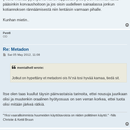
pääsinkin korvaushoitoon ja jos oisin uudelleen sairaalassa jonkun
kotiannoksen rännäämisestä niin lentäisin varmaan pihalle.
Kunhan mietin..
Petri6
OD
Re: Metadon
P
Sat 05 May 2012, 11:08
o
s
t
mentalhell wrote:
Jotkut on hypettäny et metadoni ois IV:nä tosi hyvää kamaa, tiedä sit.
Itse olen taas kuullut täysin päinvastaisia tarinoita, ettei nousuja juurikaan
olisi ja muutenkin oraalinen hyötyosuus on sen verran korkea, ettei tuota
olisi mitään järkeä rätkiä.
"Yksi vaarallisimmista huumeiden käyttötavoista on niiden poliittinen käyttö." -Nils
Christie & Kettil Bruun