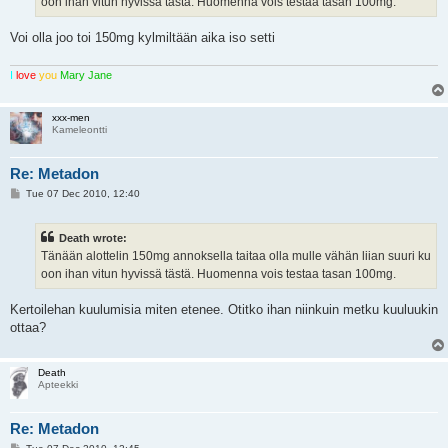
oon ihan vitun hyvissä tästä. Huomenna vois testaa tasan 100mg.
Voi olla joo toi 150mg kylmiltään aika iso setti
I
love
you
Mary Jane
xxx-men
Kameleontti
Re: Metadon
P
Tue 07 Dec 2010, 12:40
o
s
t
Death wrote:
Tänään alottelin 150mg annoksella taitaa olla mulle vähän liian suuri ku
oon ihan vitun hyvissä tästä. Huomenna vois testaa tasan 100mg.
Kertoilehan kuulumisia miten etenee. Otitko ihan niinkuin metku kuuluukin
ottaa?
Death
Apteekki
Re: Metadon
P