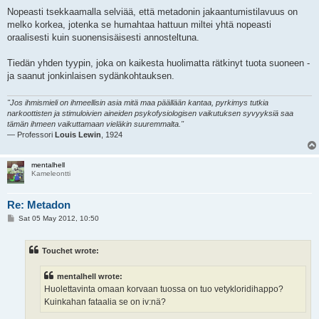
Nopeasti tsekkaamalla selviää, että metadonin jakaantumistilavuus on
melko korkea, jotenka se humahtaa hattuun miltei yhtä nopeasti
oraalisesti kuin suonensisäisesti annosteltuna.
Tiedän yhden tyypin, joka on kaikesta huolimatta rätkinyt tuota suoneen -
ja saanut jonkinlaisen sydänkohtauksen.
"Jos ihmismieli on ihmeellisin asia mitä maa päällään kantaa, pyrkimys tutkia
narkoottisten ja stimuloivien aineiden psykofysiologisen vaikutuksen syvyyksiä saa
tämän ihmeen vaikuttamaan vieläkin suuremmalta."
— Professori
Louis Lewin
, 1924
mentalhell
Kameleontti
Re: Metadon
P
Sat 05 May 2012, 10:50
o
s
t
Touchet wrote:
mentalhell wrote:
Huolettavinta omaan korvaan tuossa on tuo vetykloridihappo?
Kuinkahan fataalia se on iv:nä?