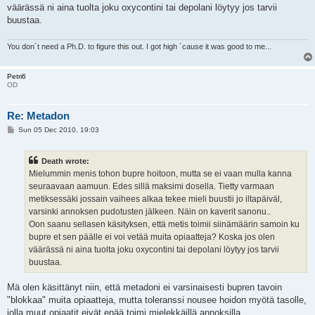
väärässä ni aina tuolta joku oxycontini tai depolani löytyy jos tarvii
buustaa.
You don´t need a Ph.D. to figure this out. I got high ´cause it was good to me...
Petri6
OD
Re: Metadon
P
Sun 05 Dec 2010, 19:03
o
s
t
Death wrote:
Mielummin menis tohon bupre hoitoon, mutta se ei vaan mulla kanna
seuraavaan aamuun. Edes sillä maksimi dosella. Tietty varmaan
metiksessäki jossain vaihees alkaa tekee mieli buustii jo iltapäiväl,
varsinki annoksen pudotusten jälkeen. Näin on kaverit sanonu..
Oon saanu sellasen käsityksen, että metis toimii siinämäärin samoin ku
bupre et sen päälle ei voi vetää muita opiaatteja? Koska jos olen
väärässä ni aina tuolta joku oxycontini tai depolani löytyy jos tarvii
buustaa.
Mä olen käsittänyt niin, että metadoni ei varsinaisesti bupren tavoin
"blokkaa" muita opiaatteja, mutta toleranssi nousee hoidon myötä tasolle,
jolla muut opiaatit eivät enää toimi mielekkäillä annoksilla.