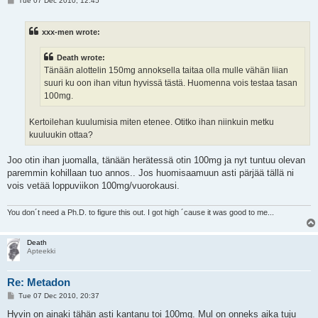
Tue 07 Dec 2010, 12:45
o
s
t
xxx-men wrote:
Death wrote:
Tänään alottelin 150mg annoksella taitaa olla mulle vähän liian
suuri ku oon ihan vitun hyvissä tästä. Huomenna vois testaa tasan
100mg.
Kertoilehan kuulumisia miten etenee. Otitko ihan niinkuin metku
kuuluukin ottaa?
Joo otin ihan juomalla, tänään herätessä otin 100mg ja nyt tuntuu olevan
paremmin kohillaan tuo annos.. Jos huomisaamuun asti pärjää tällä ni
vois vetää loppuviikon 100mg/vuorokausi.
You don´t need a Ph.D. to figure this out. I got high ´cause it was good to me...
Death
Apteekki
Re: Metadon
P
Tue 07 Dec 2010, 20:37
o
s
Hyvin on ainaki tähän asti kantanu toi 100mg. Mul on onneks aika tuju