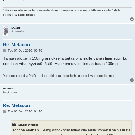
"Yksi vaarallisimmista huumeiden käyttötavoista on niiden poliittinen käyttö." -Nils
Christie & Kettil Bruun
Death
Apteekki
Re: Metadon
P
Tue 07 Dec 2010, 00:46
o
s
Tänään alottelin 150mg annoksella taitaa olla mulle vähän liian suuri ku
t
oon ihan vitun hyvissä tästä. Huomenna vois testaa tasan 100mg.
You don´t need a Ph.D. to figure this out. I got high ´cause it was good to me...
metman
Psykonautti
Re: Metadon
P
Tue 07 Dec 2010, 04:46
o
s
t
Death wrote:
Tänään alottelin 150mg annoksella taitaa olla mulle vähän liian suuri ku