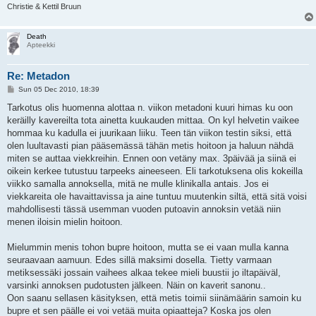
Christie & Kettil Bruun
Death
Apteekki
Re: Metadon
P
Sun 05 Dec 2010, 18:39
o
s
Tarkotus olis huomenna alottaa n. viikon metadoni kuuri himas ku oon
t
keräilly kavereilta tota ainetta kuukauden mittaa. On kyl helvetin vaikee
hommaa ku kadulla ei juurikaan liiku. Teen tän viikon testin siksi, että
olen luultavasti pian pääsemässä tähän metis hoitoon ja haluun nähdä
miten se auttaa viekkreihin. Ennen oon vetäny max. 3päivää ja siinä ei
oikein kerkee tutustuu tarpeeks aineeseen. Eli tarkotuksena olis kokeilla
viikko samalla annoksella, mitä ne mulle klinikalla antais. Jos ei
viekkareita ole havaittavissa ja aine tuntuu muutenkin siltä, että sitä voisi
mahdollisesti tässä usemman vuoden putoavin annoksin vetää niin
menen iloisin mielin hoitoon.
Mielummin menis tohon bupre hoitoon, mutta se ei vaan mulla kanna
seuraavaan aamuun. Edes sillä maksimi dosella. Tietty varmaan
metiksessäki jossain vaihees alkaa tekee mieli buustii jo iltapäiväl,
varsinki annoksen pudotusten jälkeen. Näin on kaverit sanonu..
Oon saanu sellasen käsityksen, että metis toimii siinämäärin samoin ku
bupre et sen päälle ei voi vetää muita opiaatteja? Koska jos olen