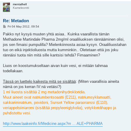
mentalhell
Kameleontti
Re: Metadon
P
Fri 04 May 2012, 09:54
o
s
Pakko nyt kysyä muuten yhtä asiaa.. Kuinka vaarallista tämän
t
Methadone Martindale Pharma 2mg/ml oraaliliuoksen rännääminen olisi,
jos sen fimaisi pumpulilla? Mielenkiinnosta asiaa kysyn. Oraaliliuostahan
tuo on eikä injektioliuosta mutta kumminkin.. Oletetaan että jos joku
rännäisi tuota niin mitä sille kantsisi tehdä? Fimaaminen?
Liuos on koostumukseltaan aivan kuin vesi, ei mitään tahmaa
todellakaan.
Tässä on luettelo kaikesta mitä se sisältää
: (Miten vaarallisia aineita
nämä on jos kerran IV:nä vetäisi?)
1 ml liuosta sisältää 2 mg metadonihydrokloridia.
Muut aineet ovat natriumbentsoaatti (E211), natriumsyklamaatti,
sakkariininatrium, povidoni, Sunset Yellow paraoranssi (E110),
veriappelsiiniaromi (sisältää propyleeniglykolia), vetykloridihappo ja
puhdistettu vesi.
http://www.laakeinfo.fi/Medicine.aspx?m ... ALE+PHARMA