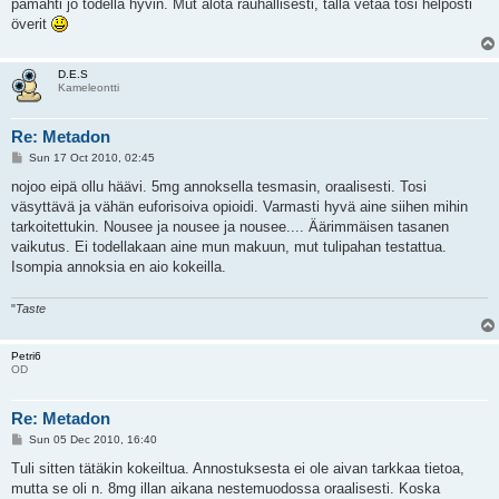
pamahti jo todella hyvin. Mut alota rauhallisesti, tällä vetää tosi helposti
överit
D.E.S
Kameleontti
Re: Metadon
P
Sun 17 Oct 2010, 02:45
o
s
nojoo eipä ollu häävi. 5mg annoksella tesmasin, oraalisesti. Tosi
t
väsyttävä ja vähän euforisoiva opioidi. Varmasti hyvä aine siihen mihin
tarkoitettukin. Nousee ja nousee ja nousee.... Äärimmäisen tasanen
vaikutus. Ei todellakaan aine mun makuun, mut tulipahan testattua.
Isompia annoksia en aio kokeilla.
"
Taste
Petri6
OD
Re: Metadon
P
Sun 05 Dec 2010, 16:40
o
s
Tuli sitten tätäkin kokeiltua. Annostuksesta ei ole aivan tarkkaa tietoa,
t
mutta se oli n. 8mg illan aikana nestemuodossa oraalisesti. Koska