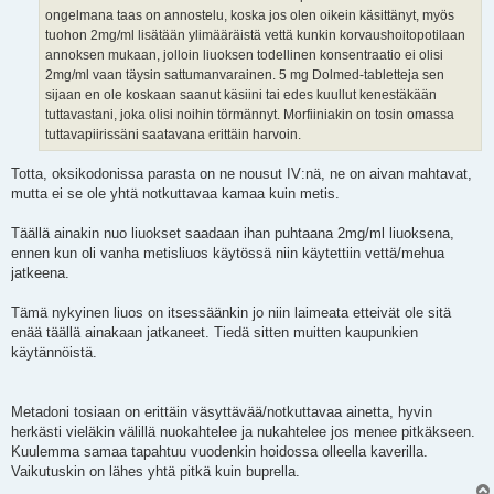
ongelmana taas on annostelu, koska jos olen oikein käsittänyt, myös
tuohon 2mg/ml lisätään ylimääräistä vettä kunkin korvaushoitopotilaan
annoksen mukaan, jolloin liuoksen todellinen konsentraatio ei olisi
2mg/ml vaan täysin sattumanvarainen. 5 mg Dolmed-tabletteja sen
sijaan en ole koskaan saanut käsiini tai edes kuullut kenestäkään
tuttavastani, joka olisi noihin törmännyt. Morfiiniakin on tosin omassa
tuttavapiirissäni saatavana erittäin harvoin.
Totta, oksikodonissa parasta on ne nousut IV:nä, ne on aivan mahtavat,
mutta ei se ole yhtä notkuttavaa kamaa kuin metis.
Täällä ainakin nuo liuokset saadaan ihan puhtaana 2mg/ml liuoksena,
ennen kun oli vanha metisliuos käytössä niin käytettiin vettä/mehua
jatkeena.
Tämä nykyinen liuos on itsessäänkin jo niin laimeata etteivät ole sitä
enää täällä ainakaan jatkaneet. Tiedä sitten muitten kaupunkien
käytännöistä.
Metadoni tosiaan on erittäin väsyttävää/notkuttavaa ainetta, hyvin
herkästi vieläkin välillä nuokahtelee ja nukahtelee jos menee pitkäkseen.
Kuulemma samaa tapahtuu vuodenkin hoidossa olleella kaverilla.
Vaikutuskin on lähes yhtä pitkä kuin buprella.