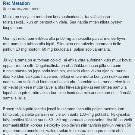
Re: Metadon
P
Fri 04 May 2012, 09:18
o
s
Meikä on nykyisin metadoni korvaushoidossa, tai ylläpidossa
t
toistaiseksi.. kun on bentsotkin vielä. Saa nähdä miten niistä pystyn
luopumaan.
Oon nyt reilut pari viikkoa ollu ja 50 mg annoksella päivät menee hyvin,
mut aamusin tahtoo olla kipiä. Siks aion ens talveks hommata itelle
jonkun 10 mg noston, 60 mg kuulostaisi paljon sopivammalta.
Ja kyllä tämä on euforinen opioidi, ei ehkä yhtä euforinen kuin muut kovat
opparit mutta silti. Ongelmallista on että lääkkeenhaun jälkeen parin
tunnin päästä on jopa notkuinen olo, etenkin ekan viikon ajan oli mutta
iltaa kohden vaikutus hälvenee, refloja ei tule mutta kun yön nukkuu niin
aamulla on selkeästi hieman reflainen olo. Jotenkin vielä menettelee kun
on kevät ja kesä mutta talvella olisi hirveätä pakkaseen lähteä aamulla
kipeänä ja pitemmän aikaa kun olen hoidossa niin annoskaan ei riitä enää
samalla lailla.
Ennen täällä päin jaettiin jengil kuulemma ihan niin paljon metistä kun
tahtoivat, ja sieltä peräisin on vieläkin näitä 100+mg potilaita. Nykyiseksi
käytännöksi lääkäri sanoi 30 - 80 mg normaali annokseksi. Itsellä on vielä
normaalistikkin korkea sietokyky opioideihin niin tarvisin jonkun verran 50
mg isomman annoksen, vaikka sekin kuulostaa isolta jos miettii että