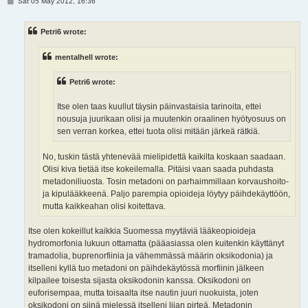
P
Sat 05 May 2012, 16:36
o
s
t
Petri6 wrote:
mentalhell wrote:
Petri6 wrote:
Itse olen taas kuullut täysin päinvastaisia tarinoita, ettei
nousuja juurikaan olisi ja muutenkin oraalinen hyötyosuus on
sen verran korkea, ettei tuota olisi mitään järkeä rätkiä.
No, tuskin tästä yhtenevää mielipidettä kaikilta koskaan saadaan.
Olisi kiva tietää itse kokeilemalla. Pitäisi vaan saada puhdasta
metadoniliuosta. Tosin metadoni on parhaimmillaan korvaushoito-
ja kipulääkkeenä. Paljo parempia opioideja löytyy päihdekäyttöön,
mutta kaikkeahan olisi koitettava.
Itse olen kokeillut kaikkia Suomessa myytäviä lääkeopioideja
hydromorfonia lukuun ottamatta (pääasiassa olen kuitenkin käyttänyt
tramadolia, buprenorfiinia ja vähemmässä määrin oksikodonia) ja
itselleni kyllä tuo metadoni on päihdekäytössä morfiinin jälkeen
kilpailee toisesta sijasta oksikodonin kanssa. Oksikodoni on
euforisempaa, mutta toisaalta itse nautin juuri nuokuista, joten
oksikodoni on siinä mielessä itselleni liian pirteä. Metadonin