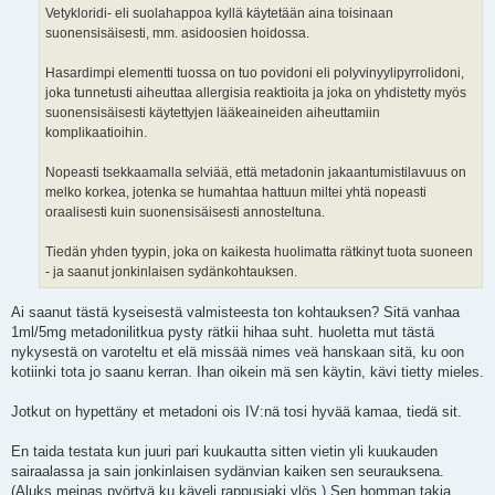
Vetykloridi- eli suolahappoa kyllä käytetään aina toisinaan
suonensisäisesti, mm. asidoosien hoidossa.
Hasardimpi elementti tuossa on tuo povidoni eli polyvinyylipyrrolidoni,
joka tunnetusti aiheuttaa allergisia reaktioita ja joka on yhdistetty myös
suonensisäisesti käytettyjen lääkeaineiden aiheuttamiin
komplikaatioihin.
Nopeasti tsekkaamalla selviää, että metadonin jakaantumistilavuus on
melko korkea, jotenka se humahtaa hattuun miltei yhtä nopeasti
oraalisesti kuin suonensisäisesti annosteltuna.
Tiedän yhden tyypin, joka on kaikesta huolimatta rätkinyt tuota suoneen
- ja saanut jonkinlaisen sydänkohtauksen.
Ai saanut tästä kyseisestä valmisteesta ton kohtauksen? Sitä vanhaa
1ml/5mg metadonilitkua pysty rätkii hihaa suht. huoletta mut tästä
nykysestä on varoteltu et elä missää nimes veä hanskaan sitä, ku oon
kotiinki tota jo saanu kerran. Ihan oikein mä sen käytin, kävi tietty mieles.
Jotkut on hypettäny et metadoni ois IV:nä tosi hyvää kamaa, tiedä sit.
En taida testata kun juuri pari kuukautta sitten vietin yli kuukauden
sairaalassa ja sain jonkinlaisen sydänvian kaiken sen seurauksena.
(Aluks meinas pyörtyä ku käveli rappusiaki ylös.) Sen homman takia