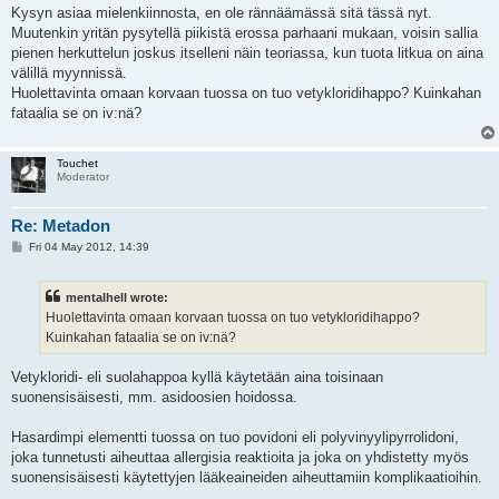
Kysyn asiaa mielenkiinnosta, en ole rännäämässä sitä tässä nyt.
Muutenkin yritän pysytellä piikistä erossa parhaani mukaan, voisin sallia
pienen herkuttelun joskus itselleni näin teoriassa, kun tuota litkua on aina
välillä myynnissä.
Huolettavinta omaan korvaan tuossa on tuo vetykloridihappo? Kuinkahan
fataalia se on iv:nä?
Touchet
Moderator
Re: Metadon
P
Fri 04 May 2012, 14:39
o
s
t
mentalhell wrote:
Huolettavinta omaan korvaan tuossa on tuo vetykloridihappo?
Kuinkahan fataalia se on iv:nä?
Vetykloridi- eli suolahappoa kyllä käytetään aina toisinaan
suonensisäisesti, mm. asidoosien hoidossa.
Hasardimpi elementti tuossa on tuo povidoni eli polyvinyylipyrrolidoni,
joka tunnetusti aiheuttaa allergisia reaktioita ja joka on yhdistetty myös
suonensisäisesti käytettyjen lääkeaineiden aiheuttamiin komplikaatioihin.