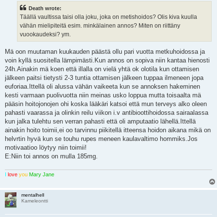
t
Death wrote:
Täällä vaultissa taisi olla joku, joka on metishoidos? Olis kiva kuulla
vähän mielipiteitä esim. minkälainen annos? Miten on riittäny
vuookaudeksi? ym.
Mä oon muutaman kuukauden päästä ollu pari vuotta metkuhoidossa ja
voin kyllä suositella lämpimästi.Kun annos on sopiva niin kantaa hienosti
24h.Ainakin mä koen että illalla on vielä yhtä ok olotila kun ottamisen
jälkeen paitsi tietysti 2-3 tuntia ottamisen jälkeen tuppaa ilmeneen jopa
euforiaa.Ittellä oli alussa vähän vaikeeta kun se annoksen hakeminen
kesti varmaan puolivuotta niin meinas usko loppua mutta toisaalta mä
pääsin hoitojonojen ohi koska lääkäri katsoi että mun terveys alko oleen
pahasti vaarassa ja olinkin reilu viikon i.v antibioottihoidossa sairaalassa
kun jalka tulehtu sen verran pahasti että oli amputaatio lähellä.Ittellä
ainakin hoito toimii,ei oo tarvinnu piikitellä itteensa hoidon aikana mikä on
helvrtin hyvä kun se touhu rupes meneen kaulavaltimo hommiks.Jos
motivaatioo löytyy niin toimii!
E:Niin toi annos on mulla 185mg.
I
love
you
Mary Jane
mentalhell
Kameleontti