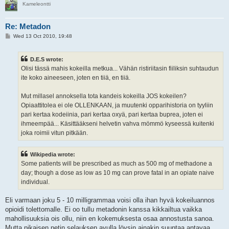
Kameleontti
Re: Metadon
P
Wed 13 Oct 2010, 19:48
o
s
t
D.E.S wrote:
Olisi tässä mahis kokeilla metkua... Vähän ristiriitasin fiiliksin suhtaudun
ite koko aineeseen, joten en tiiä, en tiiä.
Mut millasel annoksella tota kandeis kokeilla JOS kokeilen?
Opiaattitolea ei ole OLLENKAAN, ja muutenki opparihistoria on tyyliin
pari kertaa kodeiinia, pari kertaa oxyä, pari kertaa buprea, joten ei
ihmeempää... Käsittääkseni helvetin vahva mömmö kyseessä kuitenki
joka roimii vitun pitkään.
Wikipedia wrote:
Some patients will be prescribed as much as 500 mg of methadone a
day; though a dose as low as 10 mg can prove fatal in an opiate naive
individual.
Eli varmaan joku 5 - 10 milligrammaa voisi olla ihan hyvä kokeiluannos
opioidi tolettomalle. Ei oo tullu metadonin kanssa kikkailtua vaikka
mahollisuuksia ois ollu, niin en kokemuksesta osaa annostusta sanoa.
Mutta pikaisen netin selauksen avulla löysin ainakin suuntaa antavaa