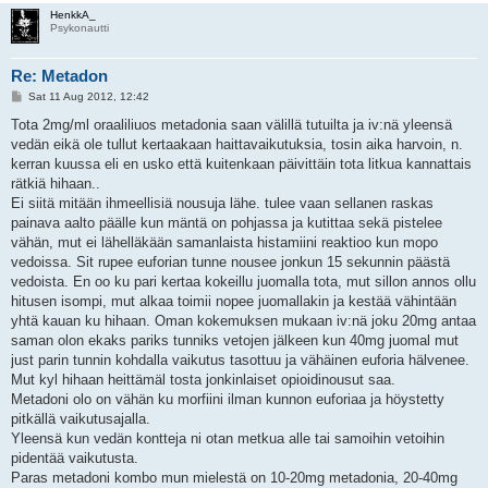
HenkkA_
Psykonautti
Re: Metadon
P
Sat 11 Aug 2012, 12:42
o
s
Tota 2mg/ml oraaliliuos metadonia saan välillä tutuilta ja iv:nä yleensä
t
vedän eikä ole tullut kertaakaan haittavaikutuksia, tosin aika harvoin, n.
kerran kuussa eli en usko että kuitenkaan päivittäin tota litkua kannattais
rätkiä hihaan..
Ei siitä mitään ihmeellisiä nousuja lähe. tulee vaan sellanen raskas
painava aalto päälle kun mäntä on pohjassa ja kutittaa sekä pistelee
vähän, mut ei lähelläkään samanlaista histamiini reaktioo kun mopo
vedoissa. Sit rupee euforian tunne nousee jonkun 15 sekunnin päästä
vedoista. En oo ku pari kertaa kokeillu juomalla tota, mut sillon annos ollu
hitusen isompi, mut alkaa toimii nopee juomallakin ja kestää vähintään
yhtä kauan ku hihaan. Oman kokemuksen mukaan iv:nä joku 20mg antaa
saman olon ekaks pariks tunniks vetojen jälkeen kun 40mg juomal mut
just parin tunnin kohdalla vaikutus tasottuu ja vähäinen euforia hälvenee.
Mut kyl hihaan heittämäl tosta jonkinlaiset opioidinousut saa.
Metadoni olo on vähän ku morfiini ilman kunnon euforiaa ja höystetty
pitkällä vaikutusajalla.
Yleensä kun vedän kontteja ni otan metkua alle tai samoihin vetoihin
pidentää vaikutusta.
Paras metadoni kombo mun mielestä on 10-20mg metadonia, 20-40mg