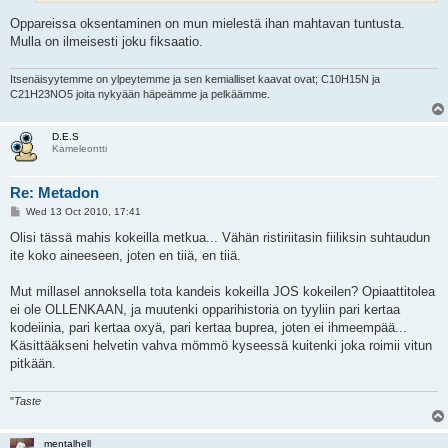
Oppareissa oksentaminen on mun mielestä ihan mahtavan tuntusta.
Mulla on ilmeisesti joku fiksaatio.
Itsenäisyytemme on ylpeytemme ja sen kemialliset kaavat ovat; C10H15N ja
C21H23NO5 joita nykyään häpeämme ja pelkäämme.
D.E.S
Kameleontti
Re: Metadon
P
Wed 13 Oct 2010, 17:41
o
s
Olisi tässä mahis kokeilla metkua... Vähän ristiriitasin fiiliksin suhtaudun
t
ite koko aineeseen, joten en tiiä, en tiiä.
Mut millasel annoksella tota kandeis kokeilla JOS kokeilen? Opiaattitolea
ei ole OLLENKAAN, ja muutenki opparihistoria on tyyliin pari kertaa
kodeiinia, pari kertaa oxyä, pari kertaa buprea, joten ei ihmeempää...
Käsittääkseni helvetin vahva mömmö kyseessä kuitenki joka roimii vitun
pitkään.
"
Taste
mentalhell