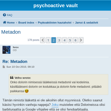
psychoactive vault
FAQ
Home
Board index
Psykoaktiivien hautaholvi
Jarrut & sedatiivit
Metadon
1
2
3
4
5
6
Previous
Next
178 posts
ferox
OD
Re: Metadon
P
Sun 10 Oct 2010, 09:10
o
s
t
Velho wrote:
Onko dolorin nimisessä lääkkeissä metadonii vai kodeiinia.
käsittääkseni dolorin on kodukkaa ja dolorin forte metadonii. pitääkö
paikkansa
Tämän nimistä lääkettä ei ole aikoihin ollut myynnissä. Oletko saanut
käsiisi hyvinkin vanhoja nappeja?
Joku
muistelee että Dolorineissa olisi
barbituraattia ja Google vihjailee että se olisi fenobarbitaalia.