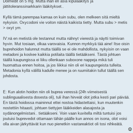
Dolmedit on 5 mg. Mutta ihan eri asia kipulääkitys ja
jättitoleranssinarkkarin lääkitykset..
Kyllä tämä parempaa kamaa on kuin subu, olen melkeen sitä mieltä
nykyisin. Oxycodoni vie voiton näistä kaikista tietty. Mutta subu > metis
> oxyt ym.
IV:nä en metistä ole testannut mutta nähnyt vierestä ja näytti toimivan
hyvin. Mut tosiaan, olkaa varovaisia. Kunnon myrkkyä tää aine! Itse oisin
buprehoidon halunnut mutta täällä se ei ole mahdollista, nykyisin on vaan
metadoni ja koskee kaikkia potilaita täällä tietääkseni. Tästä johtuen
täällä kaupungissa ei liiku ollenkaan suboxone nappeja mikä tuli
huomattua ennen hoitoa, ja jos liikkui niin oli eri kaupungeista tulleita.
Metadonia kyllä välillä kadulle menee ja on ruumiitakin tullut täällä sen
johdosta.
E: Kun alotin hoidon niin oli buprea veressä (24h viimeisestä
sublinguaalisesta dosesta oli), tuli ihan hirveät olot jotka kesti pari päivää.
En tästä hoidossa maininnut ettei nostoa hidastettaisi, kun muutenkin
nostettiin hitaasti, johtuen tiettyjen lääkkeiden alasajosta ja
sydänongelmistani.. tietääkseni. Voin vaan kuvitella miltä tuntuisi jos
joutuisi buprevedot ottamaan tähän päälle kun annos on isona, olot voisi
olla aivan järkyttävät kun nuo pienetkin vastareaktiot oli tosi nihkeätä.