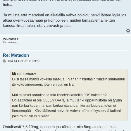
tietoa.
Ja muista että metadoni on aikalailla vahva opioidi, henki lähtee kyllä jos
alkaa överikuosaamaan ja komboileen muiden lamaavien aineitten
kanssa ilman tolea, ota varovasti ja nauti.
Puuhamies
Karvakuono
Re: Metadon
P
Thu 14 Oct 2010, 09:59
o
s
t
D.E.S wrote:
Olisi tässä mahis kokeilla metkua... Vähän ristiriitasin fiiliksin suhtaudun
ite koko aineeseen, joten en tiiä, en tiiä.
Mut millasel annoksella tota kandeis kokeilla JOS kokeilen?
Opiaattitolea ei ole OLLENKAAN, ja muutenki opparihistoria on tyyliin
pari kertaa kodeiinia, pari kertaa oxyä, pari kertaa buprea, joten ei
ihmeempää... Käsittääkseni helvetin vahva mömmö kyseessä kuitenki
joka roimii vitun pitkään.
Oraalisesti 7,5-10mg, suoneen jos rätkäset niin 5mg ainakin itsellä