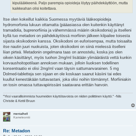
kipulääkkeenä. Paljo parempia opioideja löytyy päihdekäyttöön, mutta
kaikkeahan olisi koitettava.
Itse olen kokeillut kaikkia Suomessa myytäviä lääkeopioideja
hydromorfonia lukuun ottamatta (pääasiassa olen kuitenkin käyttänyt
tramadolia, buprenorfiinia ja vähemmässä määrin oksikodonia) ja itselleni
kyllä tuo metadoni on päihdekäytössä morfiinin jälkeen kilpailee toisesta
sijasta oksikodonin kanssa. Oksikodoni on euforisempaa, mutta toisaalta
itse nautin juuri nuokuista, joten oksikodoni on siinä mielessä itselleni
liian pirteä. Metadonin ongelmana taas on annostelu, koska jos olen
oikein käsittänyt, myös tuohon 2mg/ml lisätään ylimääräistä vettä kunkin
korvaushoitopotilaan annoksen mukaan, jolloin liuoksen todellinen
konsentraatio ei olisi 2mg/ml vaan täysin sattumanvarainen. 5 mg
Dolmed-tabletteja sen sijaan en ole koskaan saanut käsiini tai edes
kuullut kenestäkään tuttavastani, joka olisi noihin törmännyt. Morfiiniakin
on tosin omassa tuttavapiirissäni saatavana erittäin harvoin.
"Yksi vaarallisimmista huumeiden käyttötavoista on niiden poliittinen käyttö." -Nils
Christie & Kettil Bruun
mentalhell
Kameleontti
Re: Metadon