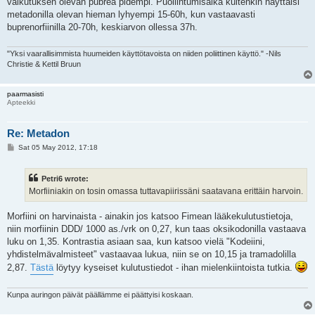
vaikutuksen olevan pubrea pidempi. Puoliintumisaika kuitenkin näyttäisi
metadonilla olevan hieman lyhyempi 15-60h, kun vastaavasti
buprenorfiinilla 20-70h, keskiarvon ollessa 37h.
"Yksi vaarallisimmista huumeiden käyttötavoista on niiden poliittinen käyttö." -Nils
Christie & Kettil Bruun
paarmasisti
Apteekki
Re: Metadon
P
Sat 05 May 2012, 17:18
o
s
t
Petri6 wrote:
Morfiiniakin on tosin omassa tuttavapiirissäni saatavana erittäin harvoin.
Morfiini on harvinaista - ainakin jos katsoo Fimean lääkekulutustietoja,
niin morfiinin DDD/ 1000 as./vrk on 0,27, kun taas oksikodonilla vastaava
luku on 1,35. Kontrastia asiaan saa, kun katsoo vielä "Kodeiini,
yhdistelmävalmisteet" vastaavaa lukua, niin se on 10,15 ja tramadolilla
2,87.
Tästä
löytyy kyseiset kulutustiedot - ihan mielenkiintoista tutkia.
Kunpa auringon päivät päällämme ei päättyisi koskaan.