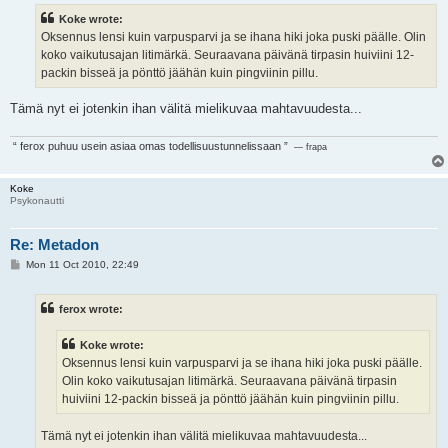
t
Koke wrote:
Oksennus lensi kuin varpusparvi ja se ihana hiki joka puski päälle. Olin
koko vaikutusajan litimärkä. Seuraavana päivänä tirpasin huiviini 12-
packin bisseä ja pönttö jäähän kuin pingviinin pillu.
Tämä nyt ei jotenkin ihan välitä mielikuvaa mahtavuudesta...
“ ferox puhuu usein asiaa omas todellisuustunnelissaan ”
— frapa
Koke
Psykonautti
Re: Metadon
P
Mon 11 Oct 2010, 22:49
o
s
t
ferox wrote:
Koke wrote:
Oksennus lensi kuin varpusparvi ja se ihana hiki joka puski päälle.
Olin koko vaikutusajan litimärkä. Seuraavana päivänä tirpasin
huiviini 12-packin bisseä ja pönttö jäähän kuin pingviinin pillu.
Tämä nyt ei jotenkin ihan välitä mielikuvaa mahtavuudesta...