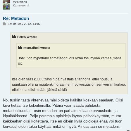
mentalhell
Kameleontti
Re: Metadon
P
Sat 05 May 2012, 14:02
o
s
t
Petri6 wrote:
mentalhell wrote:
Jotkut on hypettäny et metadoni ois IV:nä tosi hyvää kamaa, tiedä
sit.
Itse olen taas kuullut täysin päinvastaisia tarinoita, ettei nousuja
juurikaan olisi ja muutenkin oraalinen hyötyosuus on sen verran korkea,
ettei tuota olisi mitään järkeä rätkiä.
No, tuskin tästä yhtenevää mielipidettä kaikilta koskaan saadaan. Olisi
kiva tietää itse kokeilemalla. Pitäisi vaan saada puhdasta
metadoniliuosta. Tosin metadoni on parhaimmillaan korvaushoito- ja
kipulääkkeenä. Paljo parempia opioideja löytyy päihdekäyttöön, mutta
kaikkeahan olisi koitettava. Itse en oikein kyllä opioideja enää voi tuon
korvaushoidon takia käyttää, mikä on hyvä. Ainoastaan se metadoni.