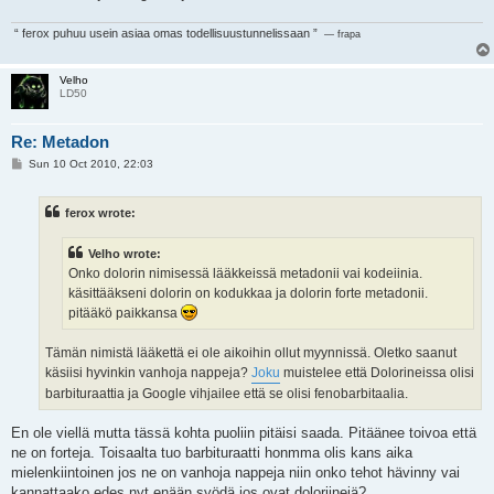
“ ferox puhuu usein asiaa omas todellisuustunnelissaan ”
— frapa
Velho
LD50
Re: Metadon
P
Sun 10 Oct 2010, 22:03
o
s
t
ferox wrote:
Velho wrote:
Onko dolorin nimisessä lääkkeissä metadonii vai kodeiinia.
käsittääkseni dolorin on kodukkaa ja dolorin forte metadonii.
pitääkö paikkansa
Tämän nimistä lääkettä ei ole aikoihin ollut myynnissä. Oletko saanut
käsiisi hyvinkin vanhoja nappeja?
Joku
muistelee että Dolorineissa olisi
barbituraattia ja Google vihjailee että se olisi fenobarbitaalia.
En ole viellä mutta tässä kohta puoliin pitäisi saada. Pitäänee toivoa että
ne on forteja. Toisaalta tuo barbituraatti honmma olis kans aika
mielenkiintoinen jos ne on vanhoja nappeja niin onko tehot hävinny vai
kannattaako edes nyt enään syödä jos ovat doloriinejä?