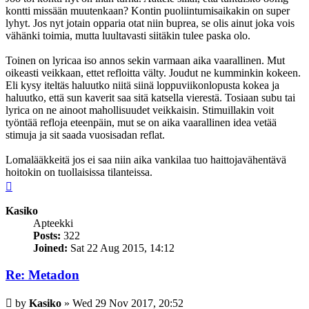
kontti missään muutenkaan? Kontin puoliintumisaikakin on super
lyhyt. Jos nyt jotain opparia otat niin buprea, se olis ainut joka vois
vähänki toimia, mutta luultavasti siitäkin tulee paska olo.
Toinen on lyricaa iso annos sekin varmaan aika vaarallinen. Mut
oikeasti veikkaan, ettet refloitta välty. Joudut ne kumminkin kokeen.
Eli kysy iteltäs haluutko niitä siinä loppuviikonlopusta kokea ja
haluutko, että sun kaverit saa sitä katsella vierestä. Tosiaan subu tai
lyrica on ne ainoot mahollisuudet veikkaisin. Stimuillakin voit
työntää refloja eteenpäin, mut se on aika vaarallinen idea vetää
stimuja ja sit saada vuosisadan reflat.
Lomalääkkeitä jos ei saa niin aika vankilaa tuo haittojavähentävä
hoitokin on tuollaisissa tilanteissa.
Top
Kasiko
Apteekki
Posts:
322
Joined:
Sat 22 Aug 2015, 14:12
Re: Metadon
Post
by
Kasiko
»
Wed 29 Nov 2017, 20:52