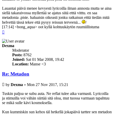
Lauantai päivä menee kevyesti lyricoilla ilman annosta mutta se aina
siellä takaraivossa myllertää se ajatus siitä etttä vitttu. en saa
metadonia .piste. haluaisin oikeasti jonku ratkaisun etttä tiedän mitä
helvettiä tässä tekee että pysyy reissun terveenä...
/
[17:14] <bong_aqua> oot kyllä kohtuukäytön ruumiillistuma
Top
Dexma
Moderator
Posts:
8762
Joined:
Sat 01 Mar 2008, 19:42
Location:
Manse <3
Re: Metadon
Post
by
Dexma
»
Mon 27 Nov 2017, 15:21
Tuskin paljoa se subu auta. Ne reflat tulee aika varmasti. Lyricoilla
ja stimuilla voi vähän siirtää sitä oloa, mut tuossa varmaan tapahtuu
se mikä sulle kävi kosmoksella.
Kun kummiskin sun kehos täl hetkellä jokapäivä tarttee sen metadon