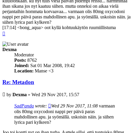
kuuloonkaan. ku nyt tulis vielä päivän pidempi reissu... harmmittaa
ihan sikana jos nyt kaatuu siihen. mutta onneksi on aikaa vielä
perjantaihin hommata korvaavaa... varmaan olis 80mg oxycodoni
nappi per päivä paras mahdollinen apu. ja syömällä. uskoisin näin. ja
siihen lyrica pari kylkeen?
[17:14] <bong_aqua> oot kyllä kohtuukäytön ruumiillistuma
Top
Dexma
Moderator
Posts:
8762
Joined:
Sat 01 Mar 2008, 19:42
Location:
Manse <3
Re: Metadon
Post
by
Dexma
»
Wed 29 Nov 2017, 15:57
SadPanda
wrote:
Wed 29 Nov 2017, 11:08
varmaan
olis 80mg oxycodoni nappi per päivä paras
mahdollinen apu. ja syömällä. uskoisin näin. ja siihen
lyrica pari kylkeen?
Joo toi kontti nyt on ihan turha. Aattele sillai, että tuntuisko 80mg