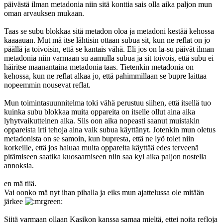
päivästä ilman metadonia niin sitä konttia sais olla aika paljon mun
oman arvauksen mukaan.
Taas se subu blokkaa sitä metadon oloa ja metadoni kestää kehossa
kaaaauan. Mut mä itse lähtisin ottaan subua sit, kun ne reflat on jo
päällä ja toivoisin, että se kantais vähä. Eli jos on la-su päivät ilman
metadonia niin varmaan su aamulla subua ja sit toivois, että subu ei
häiritse maanantaina metadonia taas. Tietenkin metadonia on
kehossa, kun ne reflat alkaa jo, että pahimmillaan se bupre laittaa
nopeemmin nousevat reflat.
Mun toimintasuunnitelma toki vähä perustuu siihen, että itsellä tuo
kuinka subu blokkaa muita oppareita on itselle ollut aina aika
lyhytvaikutteinen aika. Siis oon aika nopeasti saanut muistakin
oppareista irti tehoja aina vaik subua käyttänyt. Jotenkin mun oletus
metadonista on se samoin, kun bupresta, että ne lyö tolet niin
korkeille, että jos haluaa muita oppareita käyttää edes terveenä
pitämiseen saatika kuosaamiseen niin saa kyl aika paljon nostella
annoksia.
en mä tiiä.
Vai oonko mä nyt ihan pihalla ja eiks mun ajattelussa ole mitään
järkee
Siitä varmaan ollaan Kasikon kanssa samaa mieltä, ettei noita refloja