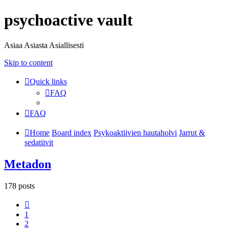
psychoactive vault
Asiaa Asiasta Asiallisesti
Skip to content
Quick links
FAQ
FAQ
Home
Board index
Psykoaktiivien hautaholvi
Jarrut &
sedatiivit
Metadon
178 posts
Previous
1
2