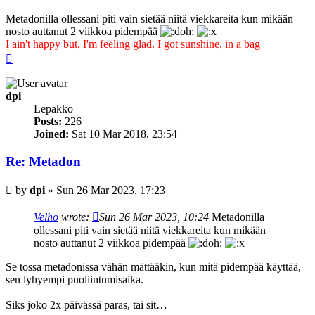
Metadonilla ollessani piti vain sietää niitä viekkareita kun mikään
nosto auttanut 2 viikkoa pidempää
I ain't happy but, I'm feeling glad. I got sunshine, in a bag
Top
dpi
Lepakko
Posts:
226
Joined:
Sat 10 Mar 2018, 23:54
Re: Metadon
Post
by
dpi
»
Sun 26 Mar 2023, 17:23
Velho
wrote:
Sun 26 Mar 2023, 10:24
Metadonilla
ollessani piti vain sietää niitä viekkareita kun mikään
nosto auttanut 2 viikkoa pidempää
Se tossa metadonissa vähän mättääkin, kun mitä pidempää käyttää,
sen lyhyempi puoliintumisaika.
Siks joko 2x päivässä paras, tai sit…