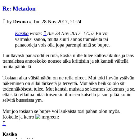
Re: Metadon
Post
by
Dexma
»
Tue 28 Nov 2017, 21:24
Kasiko
wrote:
Tue 28 Nov 2017, 17:57
En voi
varmaksi sanoa, mutta suuri annos tramaleita tai
panacodeja vois olla jopa parempi mitä se bupre.
Luultavasti panacodit ei riitä, koska niille tulee kattovaikutus ja taas
tramaleissa annoskoko nousee aika kriittisiin ja sit kantsii vältellä
muita päihteitä.
Tosiaan aika väistämätön on ne refla oireet. Mut toki hyvän ystävän
näkeminen on sillai tärkeetä ja tervettä. Mut aika heikko olo sit
todennäköisesti tulee. Mut kantsii muistaa se kosmos kokemus ja se,
että sitä reflailua pitää toisenkin ihmisen katsella ja sun pitää kotiin
selvitä busseissa ym.
Mut joo tosiaan se bupre voi laukaista tosi pahan olon myös.
Kokeile ja kerro
Top
Kasiko