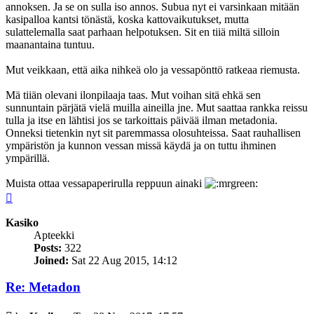
annoksen. Ja se on sulla iso annos. Subua nyt ei varsinkaan mitään
kasipalloa kantsi tönästä, koska kattovaikutukset, mutta
sulattelemalla saat parhaan helpotuksen. Sit en tiiä miltä silloin
maanantaina tuntuu.
Mut veikkaan, että aika nihkeä olo ja vessapönttö ratkeaa riemusta.
Mä tiiän olevani ilonpilaaja taas. Mut voihan sitä ehkä sen
sunnuntain pärjätä vielä muilla aineilla jne. Mut saattaa rankka reissu
tulla ja itse en lähtisi jos se tarkoittais päivää ilman metadonia.
Onneksi tietenkin nyt sit paremmassa olosuhteissa. Saat rauhallisen
ympäristön ja kunnon vessan missä käydä ja on tuttu ihminen
ympärillä.
Muista ottaa vessapaperirulla reppuun ainaki
Top
Kasiko
Apteekki
Posts:
322
Joined:
Sat 22 Aug 2015, 14:12
Re: Metadon
Post