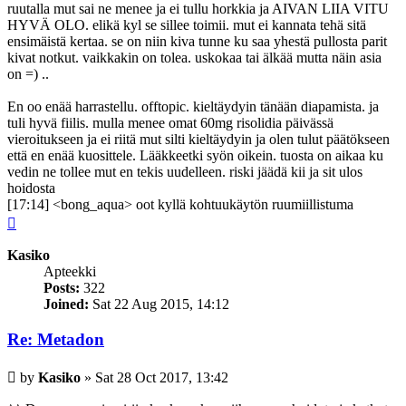
ruutalla mut sai ne menee ja ei tullu horkkia ja AIVAN LIIA VITU
HYVÄ OLO. elikä kyl se sillee toimii. mut ei kannata tehä sitä
ensimäistä kertaa. se on niin kiva tunne ku saa yhestä pullosta parit
kivat notkut. vaikkakin on tolea. uskokaa tai älkää mutta näin asia
on =) ..
En oo enää harrastellu. offtopic. kieltäydyin tänään diapamista. ja
tuli hyvä fiilis. mulla menee omat 60mg risolidia päivässä
vieroitukseen ja ei riitä mut silti kieltäydyin ja olen tulut päätökseen
että en enää kuosittele. Lääkkeetki syön oikein. tuosta on aikaa ku
vedin ne tollee mut en tekis uudelleen. riski jäädä kii ja sit ulos
hoidosta
[17:14] <bong_aqua> oot kyllä kohtuukäytön ruumiillistuma
Top
Kasiko
Apteekki
Posts:
322
Joined:
Sat 22 Aug 2015, 14:12
Re: Metadon
Post
by
Kasiko
»
Sat 28 Oct 2017, 13:42