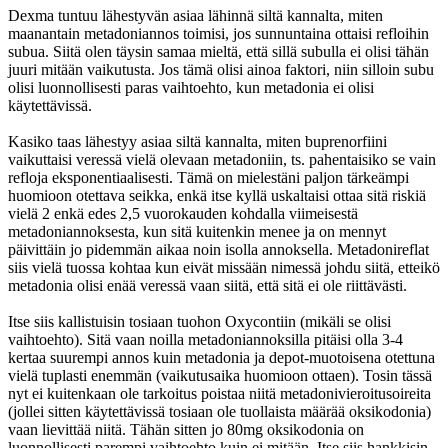
Dexma tuntuu lähestyvän asiaa lähinnä siltä kannalta, miten
maanantain metadoniannos toimisi, jos sunnuntaina ottaisi refloihin
subua. Siitä olen täysin samaa mieltä, että sillä subulla ei olisi tähän
juuri mitään vaikutusta. Jos tämä olisi ainoa faktori, niin silloin subu
olisi luonnollisesti paras vaihtoehto, kun metadonia ei olisi
käytettävissä.
Kasiko taas lähestyy asiaa siltä kannalta, miten buprenorfiini
vaikuttaisi veressä vielä olevaan metadoniin, ts. pahentaisiko se vain
refloja eksponentiaalisesti. Tämä on mielestäni paljon tärkeämpi
huomioon otettava seikka, enkä itse kyllä uskaltaisi ottaa sitä riskiä
vielä 2 enkä edes 2,5 vuorokauden kohdalla viimeisestä
metadoniannoksesta, kun sitä kuitenkin menee ja on mennyt
päivittäin jo pidemmän aikaa noin isolla annoksella. Metadonireflat
siis vielä tuossa kohtaa kun eivät missään nimessä johdu siitä, etteikö
metadonia olisi enää veressä vaan siitä, että sitä ei ole riittävästi.
Itse siis kallistuisin tosiaan tuohon Oxycontiin (mikäli se olisi
vaihtoehto). Sitä vaan noilla metadoniannoksilla pitäisi olla 3-4
kertaa suurempi annos kuin metadonia ja depot-muotoisena otettuna
vielä tuplasti enemmän (vaikutusaika huomioon ottaen). Tosin tässä
nyt ei kuitenkaan ole tarkoitus poistaa niitä metadonivieroitusoireita
(jollei sitten käytettävissä tosiaan ole tuollaista määrää oksikodonia)
vaan lievittää niitä. Tähän sitten jo 80mg oksikodonia on
luonnollisesti parempi vaihtoehto kuin ei mitään. Itse siis hankkisin