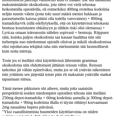
maksimimäärän oksikodonia, jota sitten voi vielä tehostaa
heikommilla opioideilla, eli esimerkiksi 400mg eroteltua kodeiinia
neljän tunnin välein (josta toki suuri määrä menisi hukkaan ja
parasetamolin kanssa pitäisi olla todella varovainen) + 800mg
tramadolia/vrk (sillä edellytyksellä, että on käytettävissä tehokasta
bentsoa kouristusten ehkäisyyn ja siltikin riski olisi olemassa) +
Lyricaa omaan toleranssiin nähden sopivasti + bentsoja. Riippuen
siitä, kuinka paljon oksikodonia saa kasaan haalittua niin sitä
turhempia nuo miedommat opioidit olisivat ja mikäli oksikodonissa
olisi rajoittavana tekijänä raha niin mieluummin sitä luonnollisesti
kuin noita mietoja.
Tosin jos ei itselläni olisi käytettävissä lähemmäs grammaa
oksikodonia niin ehdottomasti jättäisin reissun väliin. Reissun
tarkoitus jäi vähän epäselväksi, mutta jos se oli ystävän näkeminen
niin yrittäisin sen järjestää toisin päin eli maksaisin ystävälle matkat
tapaamaan minua.
Tämä menee pikkuisen ohi aiheen, mutta jotta saataisiin
perspektiiviä noiden miedompien opioidien tehosta niin itselläni
250mg depot-tramadolia + 60mg kodeiinia aamulla ja 300mg depot-
tramadolia + 90mg kodeiinia illalla ei täysin riittänyt korvaamaan
2mg nasaalista buprea päivässä.
"Yksi vaarallisimmista huumeiden käyttötavoista on niiden