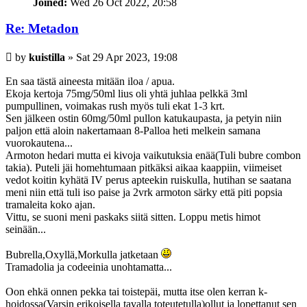
Joined:
Wed 26 Oct 2022, 20:58
Re: Metadon
Post
by
kuistilla
»
Sat 29 Apr 2023, 19:08
En saa tästä aineesta mitään iloa / apua.
Ekoja kertoja 75mg/50ml lius oli yhtä juhlaa pelkkä 3ml
pumpullinen, voimakas rush myös tuli ekat 1-3 krt.
Sen jälkeen ostin 60mg/50ml pullon katukaupasta, ja petyin niin
paljon että aloin nakertamaan 8-Palloa heti melkein samana
vuorokautena...
Armoton hedari mutta ei kivoja vaikutuksia enää(Tuli bubre combon
takia). Puteli jäi homehtumaan pitkäksi aikaa kaappiin, viimeiset
vedot koitin kyhätä IV perus apteekin ruiskulla, hutihan se saatana
meni niin että tuli iso paise ja 2vrk armoton särky että piti popsia
tramaleita koko ajan.
Vittu, se suoni meni paskaks siitä sitten. Loppu metis himot
seinään...
Bubrella,Oxyllä,Morkulla jatketaan
Tramadolia ja codeeinia unohtamatta...
Oon ehkä onnen pekka tai toistepäi, mutta itse olen kerran k-
hoidossa(Varsin erikoisella tavalla toteutetulla)ollut ja lopettanut sen