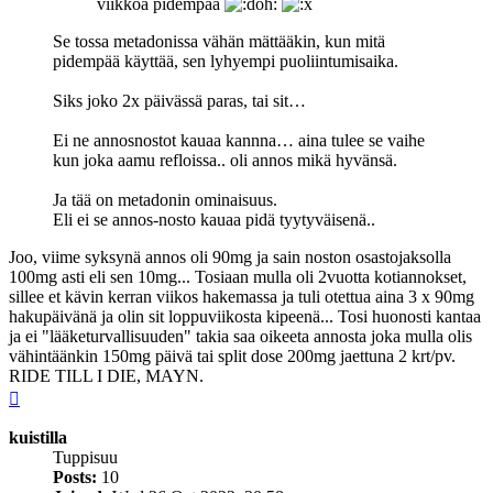
viikkoa pidempää
Se tossa metadonissa vähän mättääkin, kun mitä
pidempää käyttää, sen lyhyempi puoliintumisaika.
Siks joko 2x päivässä paras, tai sit…
Ei ne annosnostot kauaa kannna… aina tulee se vaihe
kun joka aamu refloissa.. oli annos mikä hyvänsä.
Ja tää on metadonin ominaisuus.
Eli ei se annos-nosto kauaa pidä tyytyväisenä..
Joo, viime syksynä annos oli 90mg ja sain noston osastojaksolla
100mg asti eli sen 10mg... Tosiaan mulla oli 2vuotta kotiannokset,
sillee et kävin kerran viikos hakemassa ja tuli otettua aina 3 x 90mg
hakupäivänä ja olin sit loppuviikosta kipeenä... Tosi huonosti kantaa
ja ei "lääketurvallisuuden" takia saa oikeeta annosta joka mulla olis
vähintäänkin 150mg päivä tai split dose 200mg jaettuna 2 krt/pv.
RIDE TILL I DIE, MAYN.
Top
kuistilla
Tuppisuu
Posts:
10