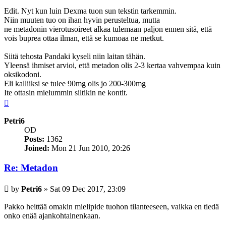
Edit. Nyt kun luin Dexma tuon sun tekstin tarkemmin.
Niin muuten tuo on ihan hyvin perusteltua, mutta
ne metadonin vierotusoireet alkaa tulemaan paljon ennen sitä, että
vois buprea ottaa ilman, että se kumoaa ne metkut.
Siitä tehosta Pandaki kyseli niin laitan tähän.
Yleensä ihmiset arvioi, että metadon olis 2-3 kertaa vahvempaa kuin
oksikodoni.
Eli kalliiksi se tulee 90mg olis jo 200-300mg
Ite ottasin mielummin siltikin ne kontit.
Top
Petri6
OD
Posts:
1362
Joined:
Mon 21 Jun 2010, 20:26
Re: Metadon
Post
by
Petri6
»
Sat 09 Dec 2017, 23:09
Pakko heittää omakin mielipide tuohon tilanteeseen, vaikka en tiedä
onko enää ajankohtainenkaan.