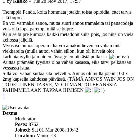
by
Kasiko
»
Tue 28 Nov 2017, 17:57
Tsemppiä Panda, koita hommata jotakin toista opioidia, ettet tarvis
sitä buprea.
En voi varmaksi sanoa, mutta suuri annos tramaleita tai panacodeja
vois olla jopa parempi mitä se bupre.
Kun se bupre kumoaa kaikki metadonit sulta pois, jos niitä on vielä
kehossa jäljellä.
Myös iso annos loperamidia voi ainakin lieventää vähän niitä
viekkareita (mulla auttoi vähän sillon, kun oli hirveät olot
karfentanyylin ja muiden täysagojen pitkästä putkesta.
)
Auttaa pitämään fyysistä oloa vähän kasassa, eikä tarvi pelkästään
vessassa istua.
Sillä voi vähän siirtää sitä helvettiä. Annos oli mulla jotain 100 x
2mg kapselia kahdessa päivässä. (TÄMÄ ANNOS VAIN JOS ON
TODELLINEN TARVE, VOI ILMAN TOLERANSSIA
PAHIMMILLAAN TAPPAA IHMISEN
)
Top
Dexma
Moderator
Posts:
8762
Joined:
Sat 01 Mar 2008, 19:42
Location:
Manse <3