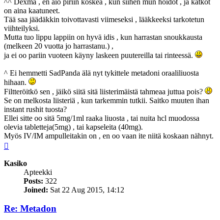
^^ Dexma , en aio piriin koskea , kun siihen mun hoidot , ja katkot
on aina kaatuneet.
Tää saa jäädäkkin toivottavasti viimeseksi , lääkkeeksi tarkotetun
viihteilyksi.
Mutta tuo lippu lappiin on hyvä idis , kun harrastan snoukkausta
(melkeen 20 vuotta jo harrastanu.) ,
ja ei oo pariin vuoteen käyny laskeen puutereilla tai rinteessä.
^ Ei hemmetti SadPanda älä nyt tykittele metadoni oraaliliuosta
hihaan.
Filtteröitkö sen , jäikö siitä sitä liisterimäistä tahmeaa juttua pois?
Se on melkosta liisteriä , kun tarkemmin tutkii. Saitko muuten ihan
instant rushit tuosta?
Ellei sitte oo sitä 5mg/1ml raaka liuosta , tai nuita hcl muodossa
olevia tabletteja(5mg) , tai kapseleita (40mg).
Myös IV/IM ampulleitakin on , en oo vaan ite niitä koskaan nähnyt.
Top
Kasiko
Apteekki
Posts:
322
Joined:
Sat 22 Aug 2015, 14:12
Re: Metadon