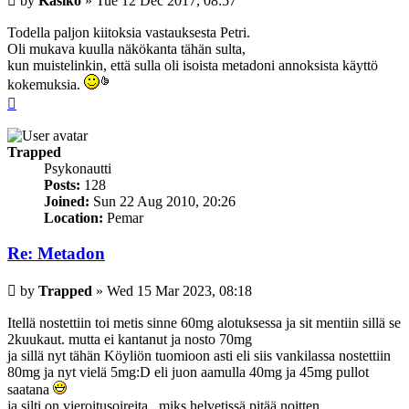
by
Kasiko
»
Tue 12 Dec 2017, 08:57
Todella paljon kiitoksia vastauksesta Petri.
Oli mukava kuulla näkökanta tähän sulta,
kun muistelinkin, että sulla oli isoista metadoni annoksista käyttö
kokemuksia.
Top
Trapped
Psykonautti
Posts:
128
Joined:
Sun 22 Aug 2010, 20:26
Location:
Pemar
Re: Metadon
Post
by
Trapped
»
Wed 15 Mar 2023, 08:18
Itellä nostettiin toi metis sinne 60mg alotuksessa ja sit mentiin sillä se
2kuukaut. mutta ei kantanut ja nosto 70mg
ja sillä nyt tähän Köyliön tuomioon asti eli siis vankilassa nostettiin
80mg ja nyt vielä 5mg:D eli juon aamulla 40mg ja 45mg pullot
saatana
ja silti on vieroitusoireita.. miks helvetissä pitää noitten