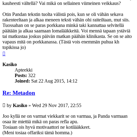
kauheesti vältellä? Vai mikä on sellainen viimeinen veikkaus?
Otin Pandan tekstin tuolta välistä pois, kun se oli vähän sekava
rakenteeltaan ja alkaa meneen teksti vähän ohi raiteiltaan, mut siis.
Tuossahan on se paras porkkana minkä taki kannattaa selvitellä
päätään ja alkaa saamaan lomalääkkeitä. Voi mennä tapaan ystäviä
tai matkustaa joskus päivän matkan päähän klinikasta. Se on se aito
vapaus mitä on porkkanassa. (Tästä vois enemmän puhua kh
topikissa jo)
Top
Kasiko
Apteekki
Posts:
322
Joined:
Sat 22 Aug 2015, 14:12
Re: Metadon
Post
by
Kasiko
»
Wed 29 Nov 2017, 22:55
Joo kyllä ne on varmat viekkarit se on varmaa, ja Panda varmaan
osaa ite miettiä mikä on paras refla apu.
Tosiaan ois hyvä motivaattori ne kotilääkkeet.
(Meni tosiaa offariksi tämä homma.)