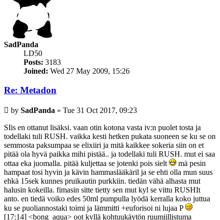
SadPanda
LD50
Posts:
3183
Joined:
Wed 27 May 2009, 15:26
Re: Metadon
Post
by
SadPanda
»
Tue 31 Oct 2017, 09:23
SIis en ottanut lisäksi. vaan otin kotona vasta iv:n puolet tosta ja
todellaki tuli RUSH. vaikka kesti hetken pukata suoneen se ku se on
semmosta paksumpaa se elixiiri ja mitä kaikkee sokeria siin on et
pitää ola hyvä paikka mihi pistää.. ja todellaki tuli RUSH. mut ei saa
ottaa eka juomalla. pitää kuljettaa se jotenki pois sielt
mä pesin
hampaat tosi hyvin ja kävin hammaslääkäril ja se ehti olla mun suus
ehkä 15sek kunnes pruikautin purkkiin. tiedän vähä alhasta mut
halusin kokeilla. fimasin sitte tietty sen mut kyl se vittu RUSHIt
anto. en tiedä voiko edes 50ml pumpulla lyödä kerralla koko juttua
ku se puoliannostaki toimi ja lämmitti +euforisoi ni lujaa P
[17:14] <bong_aqua> oot kyllä kohtuukäytön ruumiillistuma