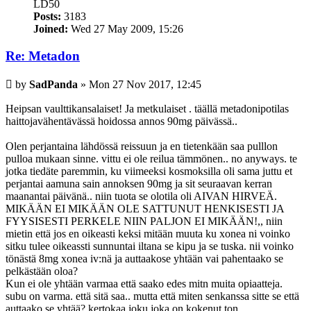
LD50
Posts:
3183
Joined:
Wed 27 May 2009, 15:26
Re: Metadon
Post
by
SadPanda
»
Mon 27 Nov 2017, 12:45
Heipsan vaulttikansalaiset! Ja metkulaiset . täällä metadonipotilas
haittojavähentävässä hoidossa annos 90mg päivässä..
Olen perjantaina lähdössä reissuun ja en tietenkään saa pulllon
pulloa mukaan sinne. vittu ei ole reilua tämmönen.. no anyways. te
jotka tiedäte paremmin, ku viimeeksi kosmoksilla oli sama juttu et
perjantai aamuna sain annoksen 90mg ja sit seuraavan kerran
maanantai päivänä.. niin tuota se olotila oli AIVAN HIRVEÄ.
MIKÄÄN EI MIKÄÄN OLE SATTUNUT HENKISESTI JA
FYYSISESTI PERKELE NIIN PALJON EI MIKÄÄN!,, niin
mietin että jos en oikeasti keksi mitään muuta ku xonea ni voinko
sitku tulee oikeassti sunnuntai iltana se kipu ja se tuska. nii voinko
tönästä 8mg xonea iv:nä ja auttaakose yhtään vai pahentaako se
pelkästään oloa?
Kun ei ole yhtään varmaa että saako edes mitn muita opiaatteja.
subu on varma. että sitä saa.. mutta että miten senkanssa sitte se että
auttaako se yhtää? kertokaa joku joka on kokenut ton..