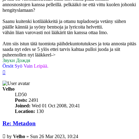
annosnostojen kanssa pelleillä. pelkääkö ne että vittu kuolen johonki
hengityslamaan?
Saanu kuitenki kotilääkkeitä ja ottanu tupladoseja vetäny siihen
päälle känniä ja syöny bentsoja ja lyricoita helvettii.
vähän liian varovasti noi lääkärit tän kanssa ottaa Imo.
Atm siis istun tätä tuomiota päihdekuntotutukses ja tota annosta pitäs
saada nyt edes se 5 ylös ettei tarvis kahtaa pulloi juoda ja siit
puheenollen nyt lääkkeel->
Звуки Дождя
Örsöt
Syö
Vain
Leipää.
Top
Velho
LD50
Posts:
2491
Joined:
Wed 01 Oct 2008, 20:41
Location:
130
Re: Metadon
Post
by
Velho
»
Sun 26 Mar 2023, 10:24