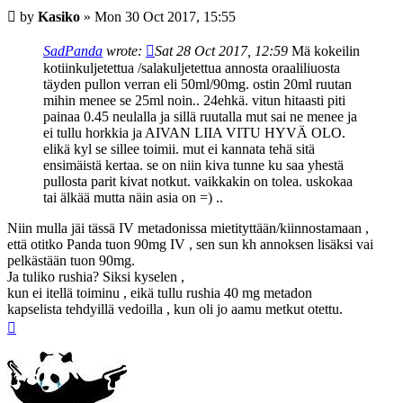
Post
by
Kasiko
»
Mon 30 Oct 2017, 15:55
SadPanda
wrote:
Sat 28 Oct 2017, 12:59
Mä kokeilin
kotiinkuljetettua /salakuljetettua annosta oraaliliuosta
täyden pullon verran eli 50ml/90mg. ostin 20ml ruutan
mihin menee se 25ml noin.. 24ehkä. vitun hitaasti piti
painaa 0.45 neulalla ja sillä ruutalla mut sai ne menee ja
ei tullu horkkia ja AIVAN LIIA VITU HYVÄ OLO.
elikä kyl se sillee toimii. mut ei kannata tehä sitä
ensimäistä kertaa. se on niin kiva tunne ku saa yhestä
pullosta parit kivat notkut. vaikkakin on tolea. uskokaa
tai älkää mutta näin asia on =) ..
Niin mulla jäi tässä IV metadonissa mietityttään/kiinnostamaan ,
että otitko Panda tuon 90mg IV , sen sun kh annoksen lisäksi vai
pelkästään tuon 90mg.
Ja tuliko rushia? Siksi kyselen ,
kun ei itellä toiminu , eikä tullu rushia 40 mg metadon
kapselista tehdyillä vedoilla , kun oli jo aamu metkut otettu.
Top