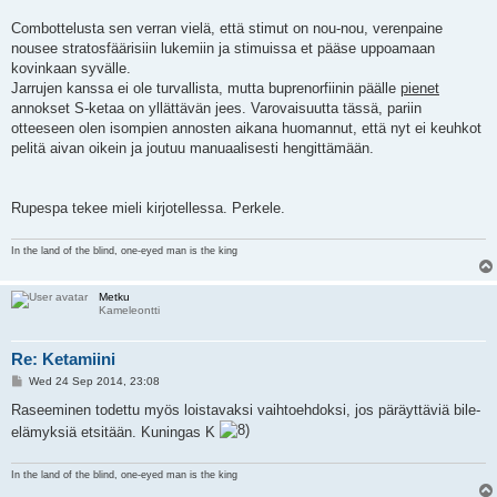
Combottelusta sen verran vielä, että stimut on nou-nou, verenpaine
nousee stratosfäärisiin lukemiin ja stimuissa et pääse uppoamaan
kovinkaan syvälle.
Jarrujen kanssa ei ole turvallista, mutta buprenorfiinin päälle
pienet
annokset S-ketaa on yllättävän jees. Varovaisuutta tässä, pariin
otteeseen olen isompien annosten aikana huomannut, että nyt ei keuhkot
pelitä aivan oikein ja joutuu manuaalisesti hengittämään.
Rupespa tekee mieli kirjotellessa. Perkele.
In the land of the blind, one-eyed man is the king
Metku
Kameleontti
Re: Ketamiini
P
Wed 24 Sep 2014, 23:08
o
s
Raseeminen todettu myös loistavaksi vaihtoehdoksi, jos päräyttäviä bile-
t
elämyksiä etsitään. Kuningas K
In the land of the blind, one-eyed man is the king