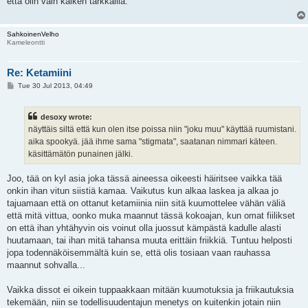
että olin vain kaiken tarkkailia.
SahkoinenVelho
Kameleontti
Re: Ketamiini
P
Tue 30 Jul 2013, 04:49
o
s
t
desoxy wrote:
näyttäis siltä että kun olen itse poissa niin "joku muu" käyttää ruumistani.
aika spookyä. jää ihme sama "stigmata", saatanan nimmari käteen.
käsittämätön punainen jälki.
Joo, tää on kyl asia joka tässä aineessa oikeesti häiritsee vaikka tää
onkin ihan vitun siistiä kamaa. Vaikutus kun alkaa laskea ja alkaa jo
tajuamaan että on ottanut ketamiinia niin sitä kuumottelee vähän väliä
että mitä vittua, oonko muka maannut tässä kokoajan, kun omat fiilikset
on että ihan yhtähyvin ois voinut olla juossut kämpästä kadulle alasti
huutamaan, tai ihan mitä tahansa muuta erittäin friikkiä. Tuntuu helposti
jopa todennäköisemmältä kuin se, että olis tosiaan vaan rauhassa
maannut sohvalla...
Vaikka dissot ei oikein tuppaakkaan mitään kuumotuksia ja friikautuksia
tekemään, niin se todellisuudentajun menetys on kuitenkin jotain niin