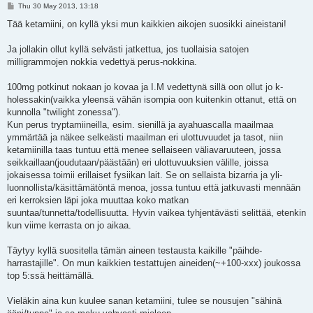
P
Thu 30 May 2013, 13:18
o
s
Tää ketamiini, on kyllä yksi mun kaikkien aikojen suosikki aineistani!
t
Ja jollakin ollut kyllä selvästi jatkettua, jos tuollaisia satojen
milligrammojen nokkia vedettyä perus-nokkina.
100mg potkinut nokaan jo kovaa ja I.M vedettynä sillä oon ollut jo k-
holessakin(vaikka yleensä vähän isompia oon kuitenkin ottanut, että on
kunnolla "twilight zonessa").
Kun perus tryptamiineilla, esim. sienillä ja ayahuascalla maailmaa
ymmärtää ja näkee selkeästi maailman eri ulottuvuudet ja tasot, niin
ketamiinilla taas tuntuu että menee sellaiseen väliavaruuteen, jossa
seikkaillaan(joudutaan/päästään) eri ulottuvuuksien välille, joissa
jokaisessa toimii erillaiset fysiikan lait. Se on sellaista bizarria ja yli-
luonnollista/käsittämätöntä menoa, jossa tuntuu että jatkuvasti mennään
eri kerroksien läpi joka muuttaa koko matkan
suuntaa/tunnetta/todellisuutta. Hyvin vaikea tyhjentävästi selittää, etenkin
kun viime kerrasta on jo aikaa.
Täytyy kyllä suositella tämän aineen testausta kaikille "päihde-
harrastajille". On mun kaikkien testattujen aineiden(~+100-xxx) joukossa
top 5:ssä heittämällä.
Vieläkin aina kun kuulee sanan ketamiini, tulee se nousujen "sähinä