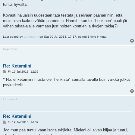
tuntui hyvältä.
Kovasti haluaisin uudestaan tätä testata ja selvään päähän niin, että
muistaisin kaiken vähän paremmin. Harmitti kun toi "henkinen" puoli jäi
vähän takaa-alalle varmaan just noitten konttien ja rivojen takia(?)
Last edited by
Landmark
on Sat 20 Jul 2013, 17:17, edited 1 time in total.
frapathea
Re: Ketamiini
P
Fri 19 Jul 2013, 12:37
o
s
^ No, ei ketamiini musta ole "henkistä" samalla tavalla kuin vaikka jotkut
t
psykedeelit.
Landmark
Re: Ketamiini
P
Fri 19 Jul 2013, 14:37
o
s
Joo,mun pää tuntui vaan isolta tyhjiöltä. Mieleni oli aivan hiljaa ja tuntui,
t