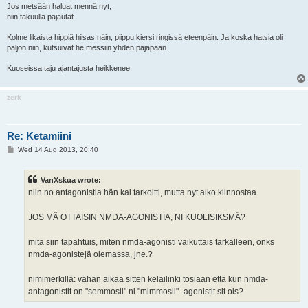
Jos metsään haluat mennä nyt,
niin takuulla pajautat.
Kolme likaista hippiä hiisas näin, piippu kiersi ringissä eteenpäin. Ja koska hatsia oli
paljon niin, kutsuivat he messiin yhden pajapään.
Kuoseissa taju ajantajusta heikkenee.
zerk
Re: Ketamiini
P
Wed 14 Aug 2013, 20:40
o
s
t
VanXskua wrote:
niin no antagonistia hän kai tarkoitti, mutta nyt alko kiinnostaa.
JOS MÄ OTTAISIN NMDA-AGONISTIA, NI KUOLISIKSMÄ?
mitä siin tapahtuis, miten nmda-agonisti vaikuttais tarkalleen, onks
nmda-agonistejä olemassa, jne.?
nimimerkillä: vähän aikaa sitten kelailinki tosiaan että kun nmda-
antagonistit on "semmosii" ni "mimmosii" -agonistit sit ois?