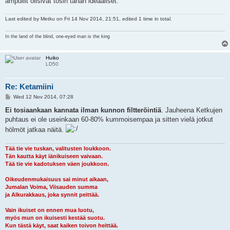
ampullit olisivat tosin tähän ideaaliset.
Last edited by
Metku
on Fri 14 Nov 2014, 21:51, edited 1 time in total.
In the land of the blind, one-eyed man is the king
Huiko
LD50
Re: Ketamiini
P
Wed 12 Nov 2014, 07:28
o
s
Ei tosiaankaan kannata ilman kunnon filtteröintiä
. Jauheena Ketkujen
t
puhtaus ei ole useinkaan 60-80% kummoisempaa ja sitten vielä jotkut
hölmöt jatkaa näitä.
Tää tie vie tuskan, valitusten loukkoon.
Tän kautta käyt iänikuiseen vaivaan.
Tää tie vie kadotuksen väen joukkoon.
Oikeudenmukaisuus sai minut aikaan,
Jumalan Voima, Viisauden summa
ja Alkurakkaus, joka synnit peittää.
Vain ikuiset on ennen mua luotu,
myös mun on ikuisesti kestää suotu.
Kun tästä käyt, saat kaiken toivon heittää.