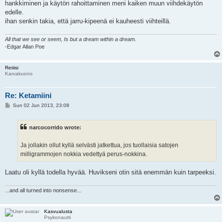
hankkiminen ja käytön rahoittaminen meni kaiken muun viihdekäytön
edelle.
ihan senkin takia, että jarru-kipeenä ei kauheesti viihteillä.
All that we see or seem, Is but a dream within a dream.
-Edgar Allan Poe
Retiisi
Karvakuono
Re: Ketamiini
P
Sun 02 Jun 2013, 23:08
o
s
t
narcocorrido wrote:
Ja jollakin ollut kyllä selvästi jatkettua, jos tuollaisia satojen
milligrammojen nokkia vedettyä perus-nokkina.
Laatu oli kyllä todella hyvää. Huvikseni otin sitä enemmän kuin tarpeeksi.
...and all turned into nonsense...
Kasvualusta
Psykonautti