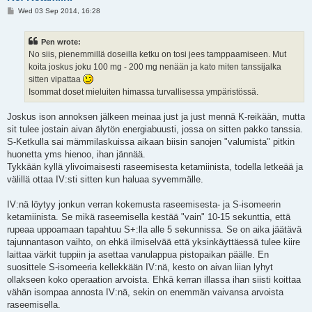
P
Wed 03 Sep 2014, 16:28
o
s
t
Pen wrote:
No siis, pienemmillä doseilla ketku on tosi jees tamppaamiseen. Mut
koita joskus joku 100 mg - 200 mg nenään ja kato miten tanssijalka
sitten vipattaa
Isommat doset mieluiten himassa turvallisessa ympäristössä.
Joskus ison annoksen jälkeen meinaa just ja just mennä K-reikään, mutta
sit tulee jostain aivan älytön energiabuusti, jossa on sitten pakko tanssia.
S-Ketkulla sai mämmilaskuissa aikaan biisin sanojen "valumista" pitkin
huonetta yms hienoo, ihan jännää.
Tykkään kyllä ylivoimaisesti raseemisesta ketamiinista, todella letkeää ja
välillä ottaa IV:sti sitten kun haluaa syvemmälle.
IV:nä löytyy jonkun verran kokemusta raseemisesta- ja S-isomeerin
ketamiinista. Se mikä raseemisella kestää "vain" 10-15 sekunttia, että
rupeaa uppoamaan tapahtuu S+:lla alle 5 sekunnissa. Se on aika jäätävä
tajunnantason vaihto, on ehkä ilmiselvää että yksinkäyttäessä tulee kiire
laittaa värkit tuppiin ja asettaa vanulappua pistopaikan päälle. En
suosittele S-isomeeria kellekkään IV:nä, kesto on aivan liian lyhyt
ollakseen koko operaation arvoista. Ehkä kerran illassa ihan siisti koittaa
vähän isompaa annosta IV:nä, sekin on enemmän vaivansa arvoista
raseemisella.