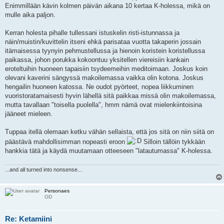
Enimmillään kävin kolmen päivän aikana 10 kertaa K-holessa, mikä on
mulle aika paljon.
Kerran holesta pihalle tullessani istuskelin risti-istunnassa ja
näin/muistin/kuvittelin itseni ehkä parisataa vuotta takaperin jossain
itämaisessa tyynyin pehmustellussa ja hienoin koristein koristellussa
paikassa, johon porukka kokoontuu yksitellen viereisiin kankain
eroteltuihin huoneen tapaisiin tsydeemeihin meditoimaan. Joskus koin
olevani kaverini sängyssä makoilemassa vaikka olin kotona. Joskus
hengailin huoneen katossa. Ne oudot pyörteet, nopea liikkuminen
vuoristoratamaisesti hyvin lähellä sitä paikkaa missä olin makoilemassa,
mutta tavallaan "toisella puolella", hmm nämä ovat mielenkiintoisina
jääneet mieleen.
Tuppaa itellä olemaan ketku vähän sellaista, että jos sitä on niin siitä on
päästävä mahdollisimman nopeasti eroon
Silloin tällöin tykkään
hankkia tätä ja käydä muutamaan otteeseen "latautumassa" K-holessa.
...and all turned into nonsense...
Personaes
OD
Re: Ketamiini