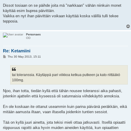
Dissot tosiaan on se päihde joita mä "narkkaan" vähän niinkuin monet
käyttää esim buprea päivittäin.
Vaikka en nyt ihan päivittäin voikaan käyttää koska välillä tulli tekee
tepposia.
Personaes
OD
Re: Ketamiini
P
Thu 30 May 2013, 15:11
o
s
t
tai toleranssia. Käytäppä pari viikkoa ketkua putkeen ja kato riittääkö
100mg.
Njoo, ihan totta, tiedän kyllä että tähän nousee toleranssi aika pahasti,
jotenkin ajattelin että kyseessä oli satunnaisia viihdekäyttö annoksia.
En ole koskaan ite ottanut useammin kuin parina päivänä peräkkäin, eikä
mitään aamusta iltaan, vaan iltasella joidenkin tuntien sessiot.
Tää on kyllä juuri ainetta, jota tekisi mieli ottaa jatkuvasti. Itsellä opiaatti
riippuvuus rajoitti aika hyvin muiden aineiden käyttöä, kun opiaattien