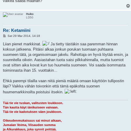
vaikea saada maahan?
Huiko
LD50
Re: Ketamiini
P
Sat 29 Mar 2014, 14:18
o
s
Liian pienet markkinat.
Ja tietty tästäkin saa paremman hinnan
t
koksun jatkeena. Pitäisi alkaa jonkun porukan tuomaan puhtaana
suomeen tätä, ja organisoimaan jakelu. Rahottaja on hyvä löytää ensin, ja
suunnitella oikein. Aasiastahan tuota saisi pilkkahinnalla, mutta tuomiot
ovat sitten aika kovat kun tuo huumeita suomeen. Voi saada isommasta
toiminnasta ihan 15. vuottakin...
Ehkä parempi tilailla vaan niitä pieniä määriä omaan käyttöön tullipostin
läpi? Vaikka vähän toivonkin että tämä epäkohta suomen
huumemarkkinoilta poistuisi itsekin.
Tää tie vie tuskan, valitusten loukkoon.
Tän kautta käyt iänikuiseen vaivaan.
Tää tie vie kadotuksen väen joukkoon.
Oikeudenmukaisuus sai minut aikaan,
Jumalan Voima, Viisauden summa
ja Alkurakkaus, joka synnit peittää.