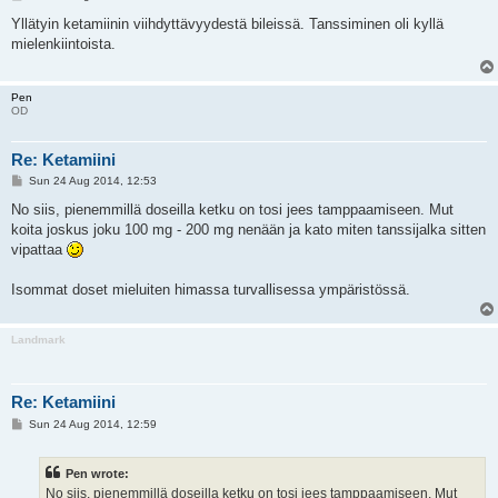
o
s
Yllätyin ketamiinin viihdyttävyydestä bileissä. Tanssiminen oli kyllä
t
mielenkiintoista.
Pen
OD
Re: Ketamiini
P
Sun 24 Aug 2014, 12:53
o
s
No siis, pienemmillä doseilla ketku on tosi jees tamppaamiseen. Mut
t
koita joskus joku 100 mg - 200 mg nenään ja kato miten tanssijalka sitten
vipattaa
Isommat doset mieluiten himassa turvallisessa ympäristössä.
Landmark
Re: Ketamiini
P
Sun 24 Aug 2014, 12:59
o
s
t
Pen wrote:
No siis, pienemmillä doseilla ketku on tosi jees tamppaamiseen. Mut