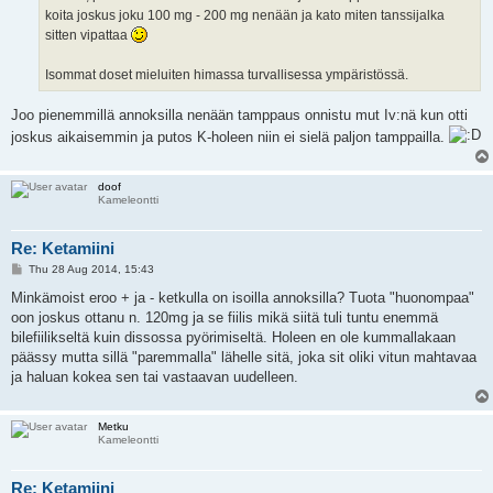
koita joskus joku 100 mg - 200 mg nenään ja kato miten tanssijalka
sitten vipattaa
Isommat doset mieluiten himassa turvallisessa ympäristössä.
Joo pienemmillä annoksilla nenään tamppaus onnistu mut Iv:nä kun otti
joskus aikaisemmin ja putos K-holeen niin ei sielä paljon tamppailla.
doof
Kameleontti
Re: Ketamiini
P
Thu 28 Aug 2014, 15:43
o
s
Minkämoist eroo + ja - ketkulla on isoilla annoksilla? Tuota "huonompaa"
t
oon joskus ottanu n. 120mg ja se fiilis mikä siitä tuli tuntu enemmä
bilefiilikseltä kuin dissossa pyörimiseltä. Holeen en ole kummallakaan
päässy mutta sillä "paremmalla" lähelle sitä, joka sit oliki vitun mahtavaa
ja haluan kokea sen tai vastaavan uudelleen.
Metku
Kameleontti
Re: Ketamiini