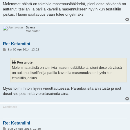
Molemmat näistä on toimivia masennuslääkkeitä, pieni dose päivässä on
auttanut itselläni ja parilla kaverilla masennukseen hyvin kun testailtiin
joskus. Huono saatavuus vaan tulee ongelmaksi.
Dexma
Moderator
Re: Ketamiini
P
Sat 05 Apr 2014, 13:52
o
s
t
Pen wrote:
Molemmat näistä on toimivia masennuslääkkeitä, pieni dose päivässä
on auttanut itselläni ja parilla kaverilla masennukseen hyvin kun
testailtiin joskus.
Myös toimii hiton hyvin vierottautuessa. Parantaa sitä ahistusta ja isot
doset vie pois niitä vieroitusoireita aina.
Landmark
Re: Ketamiini
P
Sun 24 Aug 2014, 12:46