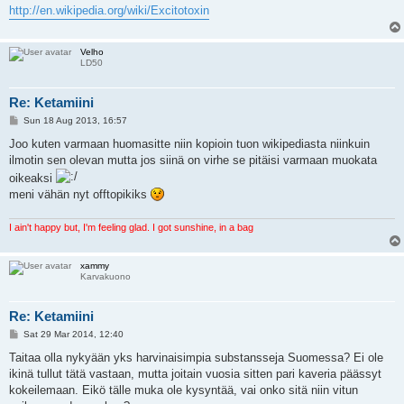
http://en.wikipedia.org/wiki/Excitotoxin
Velho
LD50
Re: Ketamiini
P
Sun 18 Aug 2013, 16:57
o
s
Joo kuten varmaan huomasitte niin kopioin tuon wikipediasta niinkuin
t
ilmotin sen olevan mutta jos siinä on virhe se pitäisi varmaan muokata
oikeaksi
meni vähän nyt offtopikiks
I ain't happy but, I'm feeling glad. I got sunshine, in a bag
xammy
Karvakuono
Re: Ketamiini
P
Sat 29 Mar 2014, 12:40
o
s
Taitaa olla nykyään yks harvinaisimpia substansseja Suomessa? Ei ole
t
ikinä tullut tätä vastaan, mutta joitain vuosia sitten pari kaveria päässyt
kokeilemaan. Eikö tälle muka ole kysyntää, vai onko sitä niin vitun