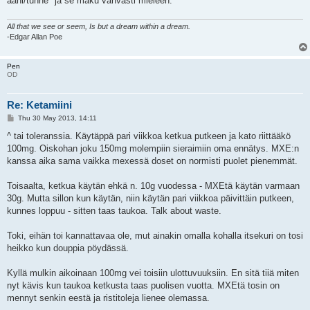
ääni/tunne" ja se maku vahvasti mieleen.
All that we see or seem, Is but a dream within a dream.
-Edgar Allan Poe
Pen
OD
Re: Ketamiini
P
Thu 30 May 2013, 14:11
o
s
^ tai toleranssia. Käytäppä pari viikkoa ketkua putkeen ja kato riittääkö
t
100mg. Oiskohan joku 150mg molempiin sieraimiin oma ennätys. MXE:n
kanssa aika sama vaikka mexessä doset on normisti puolet pienemmät.
Toisaalta, ketkua käytän ehkä n. 10g vuodessa - MXEtä käytän varmaan
30g. Mutta sillon kun käytän, niin käytän pari viikkoa päivittäin putkeen,
kunnes loppuu - sitten taas taukoa. Talk about waste.
Toki, eihän toi kannattavaa ole, mut ainakin omalla kohalla itsekuri on tosi
heikko kun douppia pöydässä.
Kyllä mulkin aikoinaan 100mg vei toisiin ulottuvuuksiin. En sitä tiiä miten
nyt kävis kun taukoa ketkusta taas puolisen vuotta. MXEtä tosin on
mennyt senkin eestä ja ristitoleja lienee olemassa.