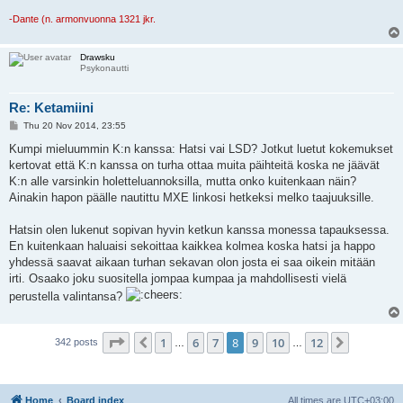
-Dante (n. armonvuonna 1321 jkr.
Drawsku
Psykonautti
Re: Ketamiini
P
Thu 20 Nov 2014, 23:55
o
s
Kumpi mieluummin K:n kanssa: Hatsi vai LSD? Jotkut luetut kokemukset
t
kertovat että K:n kanssa on turha ottaa muita päihteitä koska ne jäävät
K:n alle varsinkin holetteluannoksilla, mutta onko kuitenkaan näin?
Ainakin hapon päälle nautittu MXE linkosi hetkeksi melko taajuuksille.
Hatsin olen lukenut sopivan hyvin ketkun kanssa monessa tapauksessa.
En kuitenkaan haluaisi sekoittaa kaikkea kolmea koska hatsi ja happo
yhdessä saavat aikaan turhan sekavan olon josta ei saa oikein mitään
irti. Osaako joku suositella jompaa kumpaa ja mahdollisesti vielä
perustella valintansa?
Page
8
of
12
1
6
7
8
9
10
12
Previous
Next
342 posts
…
…
Home
Board index
All times are
UTC+03:00