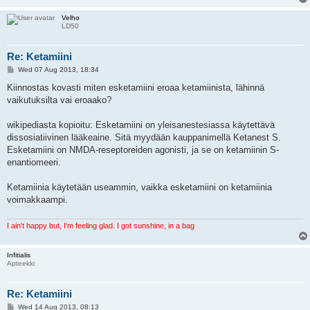
Velho
LD50
Re: Ketamiini
P
Wed 07 Aug 2013, 18:34
o
s
Kiinnostas kovasti miten esketamiini eroaa ketamiinista, lähinnä
t
vaikutuksilta vai eroaako?
wikipediasta kopioitu: Esketamiini on yleisanestesiassa käytettävä
dissosiatiivinen lääkeaine. Sitä myydään kauppanimellä Ketanest S.
Esketamiini on NMDA-reseptoreiden agonisti, ja se on ketamiinin S-
enantiomeeri.
Ketamiinia käytetään useammin, vaikka esketamiini on ketamiinia
voimakkaampi.
I ain't happy but, I'm feeling glad. I got sunshine, in a bag
Infitialis
Apteekki
Re: Ketamiini
P
Wed 14 Aug 2013, 08:13