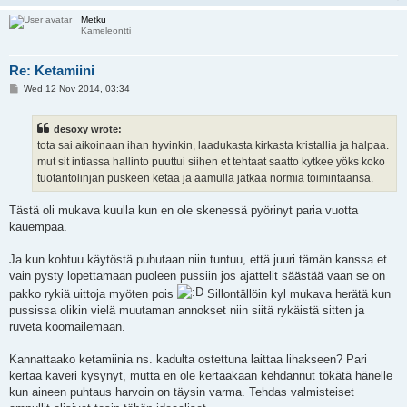
Metku
Kameleontti
Re: Ketamiini
P
Wed 12 Nov 2014, 03:34
o
s
t
desoxy wrote:
tota sai aikoinaan ihan hyvinkin, laadukasta kirkasta kristallia ja halpaa.
mut sit intiassa hallinto puuttui siihen et tehtaat saatto kytkee yöks koko
tuotantolinjan puskeen ketaa ja aamulla jatkaa normia toimintaansa.
Tästä oli mukava kuulla kun en ole skenessä pyörinyt paria vuotta
kauempaa.
Ja kun kohtuu käytöstä puhutaan niin tuntuu, että juuri tämän kanssa et
vain pysty lopettamaan puoleen pussiin jos ajattelit säästää vaan se on
pakko rykiä uittoja myöten pois
Sillontällöin kyl mukava herätä kun
pussissa olikin vielä muutaman annokset niin siitä rykäistä sitten ja
ruveta koomailemaan.
Kannattaako ketamiinia ns. kadulta ostettuna laittaa lihakseen? Pari
kertaa kaveri kysynyt, mutta en ole kertaakaan kehdannut tökätä hänelle
kun aineen puhtaus harvoin on täysin varma. Tehdas valmisteiset