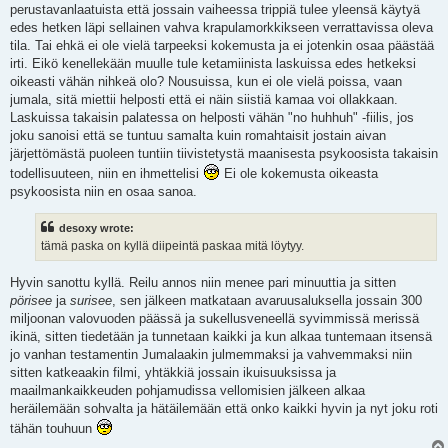
perustavanlaatuista että jossain vaiheessa trippiä tulee yleensä käytyä
edes hetken läpi sellainen vahva krapulamorkkikseen verrattavissa oleva
tila. Tai ehkä ei ole vielä tarpeeksi kokemusta ja ei jotenkin osaa päästää
irti. Eikö kenellekään muulle tule ketamiinista laskuissa edes hetkeksi
oikeasti vähän nihkeä olo? Nousuissa, kun ei ole vielä poissa, vaan
jumala, sitä miettii helposti että ei näin siistiä kamaa voi ollakkaan.
Laskuissa takaisin palatessa on helposti vähän "no huhhuh" -fiilis, jos
joku sanoisi että se tuntuu samalta kuin romahtaisit jostain aivan
järjettömästä puoleen tuntiin tiivistetystä maanisesta psykoosista takaisin
todellisuuteen, niin en ihmettelisi
Ei ole kokemusta oikeasta
psykoosista niin en osaa sanoa.
desoxy wrote:
tämä paska on kyllä diipeintä paskaa mitä löytyy.
Hyvin sanottu kyllä. Reilu annos niin menee pari minuuttia ja sitten
pörisee
ja
surisee
, sen jälkeen matkataan avaruusaluksella jossain 300
miljoonan valovuoden päässä ja sukellusveneellä syvimmissä merissä
ikinä, sitten tiedetään ja tunnetaan kaikki ja kun alkaa tuntemaan itsensä
jo vanhan testamentin Jumalaakin julmemmaksi ja vahvemmaksi niin
sitten katkeaakin filmi, yhtäkkiä jossain ikuisuuksissa ja
maailmankaikkeuden pohjamudissa vellomisien jälkeen alkaa
heräilemään sohvalta ja hätäilemään että onko kaikki hyvin ja nyt joku roti
tähän touhuun