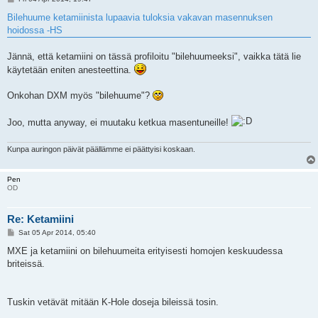
o
s
Bilehuume ketamiinista lupaavia tuloksia vakavan masennuksen
t
hoidossa -HS
Jännä, että ketamiini on tässä profiloitu "bilehuumeeksi", vaikka tätä lie
käytetään eniten anesteettina.
Onkohan DXM myös "bilehuume"?
Joo, mutta anyway, ei muutaku ketkua masentuneille!
Kunpa auringon päivät päällämme ei päättyisi koskaan.
Pen
OD
Re: Ketamiini
P
Sat 05 Apr 2014, 05:40
o
s
MXE ja ketamiini on bilehuumeita erityisesti homojen keskuudessa
t
briteissä.
Tuskin vetävät mitään K-Hole doseja bileissä tosin.