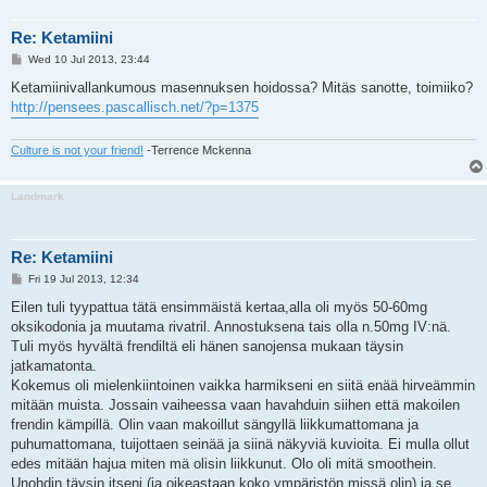
Re: Ketamiini
P
Wed 10 Jul 2013, 23:44
o
s
Ketamiinivallankumous masennuksen hoidossa? Mitäs sanotte, toimiiko?
t
http://pensees.pascallisch.net/?p=1375
Culture is not your friend!
-Terrence Mckenna
Landmark
Re: Ketamiini
P
Fri 19 Jul 2013, 12:34
o
s
Eilen tuli tyypattua tätä ensimmäistä kertaa,alla oli myös 50-60mg
t
oksikodonia ja muutama rivatril. Annostuksena tais olla n.50mg IV:nä.
Tuli myös hyvältä frendiltä eli hänen sanojensa mukaan täysin
jatkamatonta.
Kokemus oli mielenkiintoinen vaikka harmikseni en siitä enää hirveämmin
mitään muista. Jossain vaiheessa vaan havahduin siihen että makoilen
frendin kämpillä. Olin vaan makoillut sängyllä liikkumattomana ja
puhumattomana, tuijottaen seinää ja siinä näkyviä kuvioita. Ei mulla ollut
edes mitään hajua miten mä olisin liikkunut. Olo oli mitä smoothein.
Unohdin täysin itseni (ja oikeastaan koko ympäristön missä olin) ja se