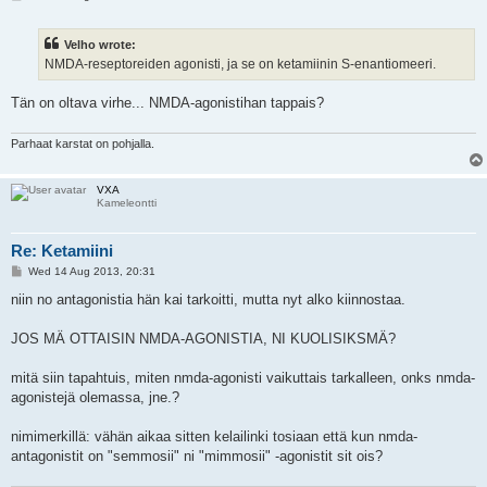
o
s
t
Velho wrote:
NMDA-reseptoreiden agonisti, ja se on ketamiinin S-enantiomeeri.
Tän on oltava virhe... NMDA-agonistihan tappais?
Parhaat karstat on pohjalla.
VXA
Kameleontti
Re: Ketamiini
P
Wed 14 Aug 2013, 20:31
o
s
niin no antagonistia hän kai tarkoitti, mutta nyt alko kiinnostaa.
t
JOS MÄ OTTAISIN NMDA-AGONISTIA, NI KUOLISIKSMÄ?
mitä siin tapahtuis, miten nmda-agonisti vaikuttais tarkalleen, onks nmda-
agonistejä olemassa, jne.?
nimimerkillä: vähän aikaa sitten kelailinki tosiaan että kun nmda-
antagonistit on "semmosii" ni "mimmosii" -agonistit sit ois?