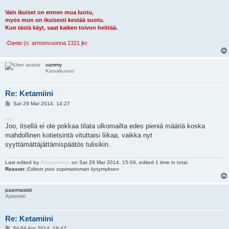
Vain ikuiset on ennen mua luotu,
myös mun on ikuisesti kestää suotu.
Kun tästä käyt, saat kaiken toivon heittää.
-Dante (n. armonvuonna 1321 jkr.
xammy
Karvakuono
Re: Ketamiini
P
Sat 29 Mar 2014, 14:27
o
s
....
t
Joo, itsellä ei ole pokkaa tilata ulkomailta edes pieniä määriä koska
mahdollinen kotietsintä vituttaisi liikaa, vaikka nyt
syyttämättäjättämispäätös tulisikin.
Last edited by
Anonymous
on Sat 29 Mar 2014, 15:04, edited 1 time in total.
Reason:
Editoin pois sopimattoman kysymyksen
paarmasisti
Apteekki
Re: Ketamiini
P
Fri 04 Apr 2014, 19:47