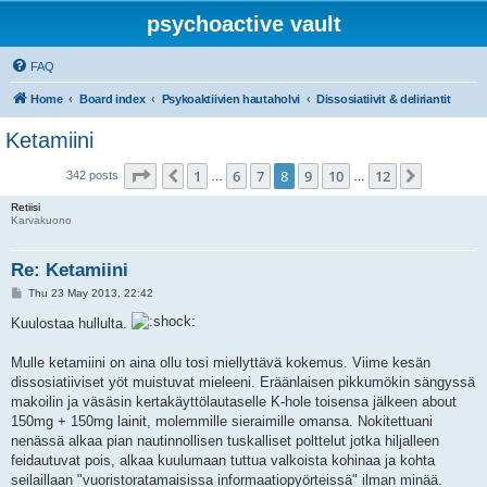
psychoactive vault
FAQ
Home
Board index
Psykoaktiivien hautaholvi
Dissosiatiivit & deliriantit
Ketamiini
Page
8
of
12
1
6
7
8
9
10
12
Previous
Next
342 posts
…
…
Retiisi
Karvakuono
Re: Ketamiini
P
Thu 23 May 2013, 22:42
o
s
Kuulostaa hullulta.
t
Mulle ketamiini on aina ollu tosi miellyttävä kokemus. Viime kesän
dissosiatiiviset yöt muistuvat mieleeni. Eräänlaisen pikkumökin sängyssä
makoilin ja väsäsin kertakäyttölautaselle K-hole toisensa jälkeen about
150mg + 150mg lainit, molemmille sieraimille omansa. Nokitettuani
nenässä alkaa pian nautinnollisen tuskalliset polttelut jotka hiljalleen
feidautuvat pois, alkaa kuulumaan tuttua valkoista kohinaa ja kohta
seilaillaan "vuoristoratamaisissa informaatiopyörteissä" ilman minää.